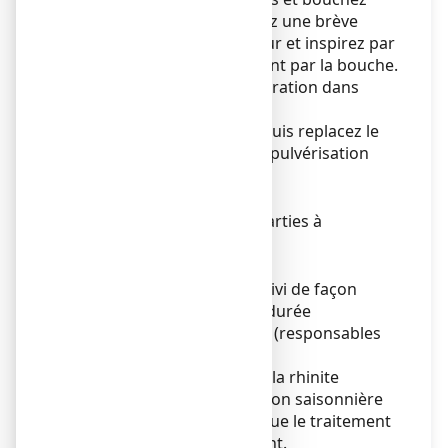
l'autre avec le doigt. Exercez une brève
pression sur le pulvérisateur et inspirez par
le nez puis expirez lentement par la bouche.
3) Renouvelez la même opération dans
l'autre narine.
4) Essuyez l'embout nasal puis replacez le
capuchon afin d'éviter une pulvérisation
accidentelle.
Fréquence d'administration
Les prises doivent être réparties à
intervalles réguliers.
Durée du traitement :
Le traitement devra être suivi de façon
continue pendant toute la durée
d’exposition aux allergènes (responsables
de l’allergie).
En effet, les symptômes de la rhinite
allergique saisonnière ou non saisonnière
peuvent réapparaître lorsque le traitement
n'est pas suivi régulièrement.