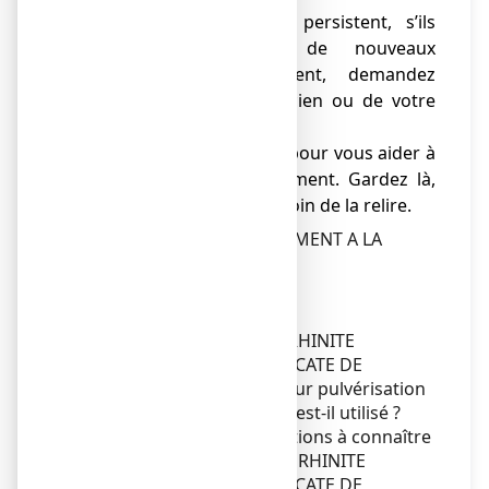
● Si les symptômes persistent, s’ils
s’aggravent ou si de nouveaux
symptômes apparaissent, demandez
l’avis de votre pharmacien ou de votre
médecin.
● Cette notice est faite pour vous aider à
bien utiliser ce médicament. Gardez là,
vous pourriez avoir besoin de la relire.
NE LAISSEZ PAS CE MEDICAMENT A LA
PORTEE DES ENFANT
Sommaire notice
Dans cette notice :
1. Qu'est-ce que
ALAIRGIX RHINITE
ALLERGIQUE CROMOGLICATE DE
SODIUM 2%,
solution pour pulvérisation
nasale et dans quels cas est-il utilisé ?
2. Quelles sont les informations à connaître
avant d'utiliser
ALAIRGIX RHINITE
ALLERGIQUE CROMOGLICATE DE