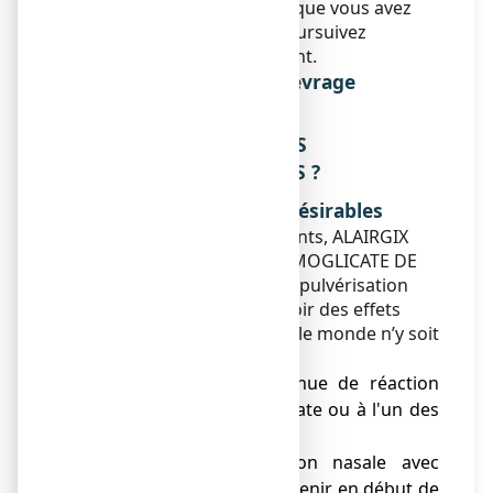
compenser la dose simple que vous avez
oublié de prendre, mais poursuivez
simplement votre traitement.
Risque de syndrome de sevrage
Sans objet.
4. QUELS SONT LES EFFETS
INDESIRABLES EVENTUELS ?
Description des effets indésirables
Comme tous les médicaments,
ALAIRGIX
RHINITE ALLERGIQUE CROMOGLICATE DE
SODIUM 2%,
solution pour pulvérisation
nasale est susceptible d'avoir des effets
indésirables, bien que tout le monde n’y soit
pas sujet.
● Possibilité de survenue de réaction
allergique au cromoglicate ou à l'un des
composants du produit.
● Une brève irritation nasale avec
éternuements peut survenir en début de