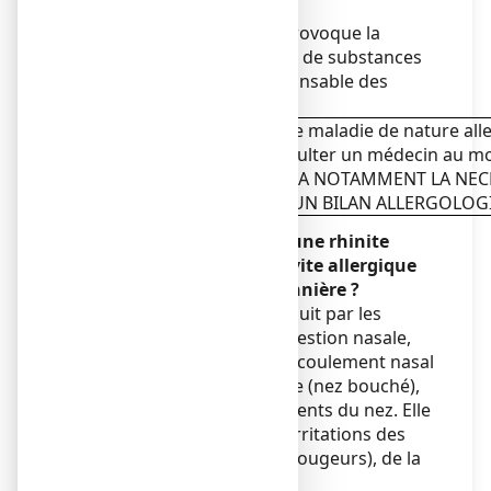
professionnelle.
Cette réaction allergique provoque la
libération dans l'organisme de substances
telles que l'histamine responsable des
troubles ressentis.
Comme pour toute maladie de nature aller
de consulter un médecin au mo
IL DETERMINERA NOTAMMENT LA NECE
UN BILAN ALLERGOLOG
b) Comment reconnaître une rhinite
allergique, une conjonctivite allergique
saisonnière ou non saisonnière ?
La rhinite allergique se traduit par les
symptômes suivants : congestion nasale,
éternuements successifs, écoulement nasal
incolore, obstruction nasale (nez bouché),
démangeaisons et picotements du nez. Elle
peut être accompagnée d'irritations des
deux yeux (larmoiements, rougeurs), de la
gorge et du nez.