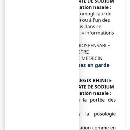
ALLERGIQUE CROMOGLICATE DE SODIUM
2%,
solution pour pulvérisation nasale :
Si vous êtes allergique au cromoglicate de
sodium (la substance active) ou à l'un des
autres composants contenus dans ce
médicament (voir section 6 : « informations
supplémentaires »).
EN CAS DE DOUTE, IL EST INDISPENSABLE
DE DEMANDER L'AVIS DE VOTRE
PHARMACIEN OU DE VOTRE MEDECIN.
Précautions d'emploi ; mises en garde
spéciales
Faites attention avec
ALAIRGIX RHINITE
ALLERGIQUE CROMOGLICATE DE SODIUM
2%,
solution pour pulvérisation nasale :
● ne jamais laisser à la portée des
enfants.
● ne dépassez pas la posologie
recommandée.
● en l'absence d'amélioration comme en