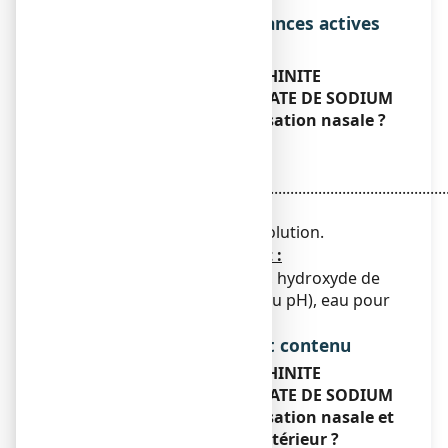
Liste complète des substances actives
et des excipients
Que contient
ALAIRGIX RHINITE
ALLERGIQUE CROMOGLICATE DE SODIUM
2%,
solution pour pulvérisation nasale ?
La substance active est
:
Cromoglicate de
sodium...................................................................................
2,00 g
Pour 100 ml de solution.
Les autres composants sont
:
Edétate disodique, sorbitol, hydroxyde de
sodium (pour ajustement du pH), eau pour
préparations injectables.
Forme pharmaceutique et contenu
Qu’est ce que
ALAIRGIX RHINITE
ALLERGIQUE CROMOGLICATE DE SODIUM
2%,
solution pour pulvérisation nasale et
contenu de l’emballage extérieur ?