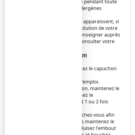
être suivi de façon continue pendant toute
la durée d'exposition aux allergènes
(responsables de l'allergie).
Si de nouveaux symptômes apparaissent, si
vous avez un doute sur l'évolution de votre
état, n'hésitez pas à vous renseigner auprès
de votre pharmacien ou à consulter votre
médecin.
Mode et voie d'administration
Voie nasale.
1) Avant toute utilisation, ôtez le capuchon
en le tirant vers le haut.
Le pulvérisateur est prêt à l'emploi.
Lors de la première utilisation, maintenez le
flacon à la verticale et pressez le
pulvérisateur généralement 1 ou 2 fois
pour amorcer la pompe.
2) Avant chaque prise, mouchez-vous afin
de dégager les narines. Puis maintenez le
flacon verticalement, introduisez l'embout
nasal dans l'une des narines et bouchez