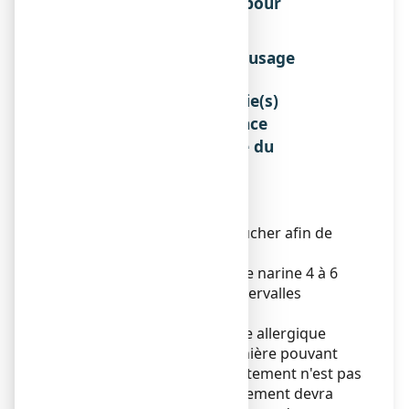
DE SODIUM 2%, solution pour
pulvérisation nasale ?
Instructions pour un bon usage
Sans objet.
Posologie, Mode et/ou voie(s)
d'administration, Fréquence
d'administration et Durée du
traitement
Posologie
Adultes et enfants :
Avant chaque prise, se moucher afin de
dégager les narines.
1 pulvérisation dans chaque narine 4 à 6
fois par jour, à répartir à intervalles
réguliers.
Les symptômes de la rhinite allergique
saisonnière ou non saisonnière pouvant
réapparaître lorsque le traitement n'est pas
suivi régulièrement, le traitement devra