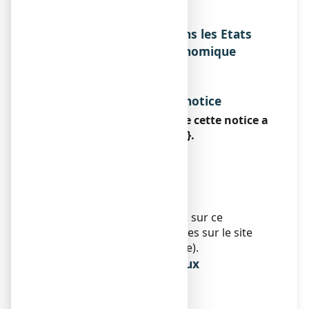
66129 SAARBRUCKEN
ALLEMAGNE
Noms du médicament dans les Etats
membres de l'Espace Economique
Européen
Sans objet.
Date d’approbation de la notice
La dernière date à laquelle cette notice a
été approuvée est le {date}.
AMM sous circonstances
exceptionnelles
Sans objet.
Informations Internet
Des informations détaillées sur ce
médicament sont disponibles sur le site
Internet de l’Afssaps (France).
Informations réservées aux
professionnels de santé
Sans objet.