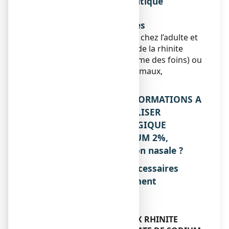
Classe pharmacothérapeutique
Sans objet.
Indications thérapeutiques
Ce médicament est indiqué chez l’adulte et
l’enfant dans le traitement de la rhinite
allergique saisonnière (rhume des foins) ou
non saisonnière (poils d'animaux,
moisissures, acariens…).
2. QUELLES SONT LES INFORMATIONS A
CONNAITRE AVANT D’UTILISER
ALAIRGIX RHINITE ALLERGIQUE
CROMOGLICATE DE SODIUM 2%,
solution pour pulvérisation nasale ?
Liste des informations nécessaires
avant la prise du médicament
Sans objet.
Contre-indications
N’utilisez jamais
ALAIRGIX RHINITE