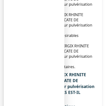
SODIUM 2%,
solution pour pulvérisation
nasale
?
3. Comment utiliser
ALAIRGIX RHINITE
ALLERGIQUE CROMOGLICATE DE
SODIUM 2%,
solution pour pulvérisation
nasale
?
4. Quels sont les effets indésirables
éventuels ?
5. Comment conserver
ALAIRGIX RHINITE
ALLERGIQUE CROMOGLICATE DE
SODIUM 2%,
solution pour pulvérisation
nasale
?
6. Informations supplémentaires.
1. QU’EST-CE QUE ALAIRGIX RHINITE
ALLERGIQUE CROMOGLICATE DE
SODIUM 2%, solution pour pulvérisation
nasale ET DANS QUELS CAS EST-IL
UTILISE ?