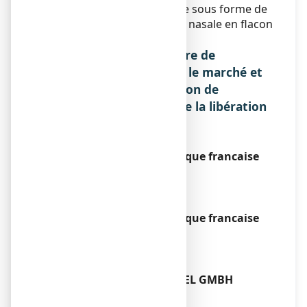
Ce médicament se présente sous forme de
solution pour pulvérisation nasale en flacon
pulvérisateur de 15 ml.
Nom et adresse du titulaire de
l'autorisation de mise sur le marché et
du titulaire de l'autorisation de
fabrication responsable de la libération
des lots, si différent
Titulaire
cooperation pharmaceutique francaise
PLACE LUCIEN AUVERT
77020 MELUN cedex
Exploitant
cooperation pharmaceutique francaise
PLACE LUCIEN AUVERT
77020 MELUN cedex
Fabricant
URSAPhARM ARZNEIMITTEL GMBH
INDUSTRIE STRASSE