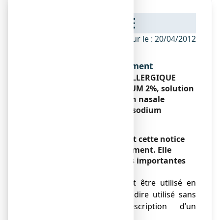
NOTICE
ANSM - Mis à jour le : 20/04/2012
Dénomination du médicament
ALAIRGIX RHINITE ALLERGIQUE
CROMOGLICATE DE SODIUM 2%,
solution
pour pulvérisation nasale
Cromoglicate de sodium
Encadré
Veuillez lire attentivement cette notice
avant d’utiliser ce médicament. Elle
contient des informations importantes
pour votre traitement.
● Ce médicament peut être utilisé en
automédication c’est à dire utilisé sans
consultation ni prescription d’un
médecin.