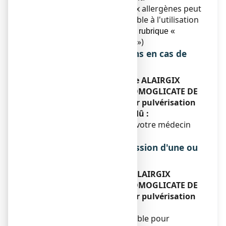
Toutefois, si l'exposition aux allergènes peut
être évitée, cela est préférable à l'utilisation
de tout médicament (
voir la rubrique «
»)
Conseil /Education Sanitaire
Symptômes et instructions en cas de
surdosage
Si vous avez utilisé plus de
ALAIRGIX
RHINITE ALLERGIQUE CROMOGLICATE DE
SODIUM 2%,
solution pour pulvérisation
nasale que vous n’auriez dû :
Consultez immédiatement votre médecin
ou votre pharmacien.
Instructions en cas d'omission d'une ou
de plusieurs doses
Si vous oubliez d’utiliser
ALAIRGIX
RHINITE ALLERGIQUE CROMOGLICATE DE
SODIUM 2%,
solution pour pulvérisation
nasale :
Ne prenez pas de dose double pour