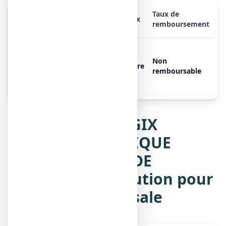
Taux de
Présentation
Prix
remboursement
ALAIRGIX RHINITE
ALLERGIQUE CROMOGLICATE
Non
Libre
DE SODIUM 2 %, 1 flacon
remboursable
pulvérisateur de 15 ml
Notice de ALAIRGIX
RHINITE ALLERGIQUE
CROMOGLICATE DE
SODIUM 2 %, solution pour
pulvérisation nasale