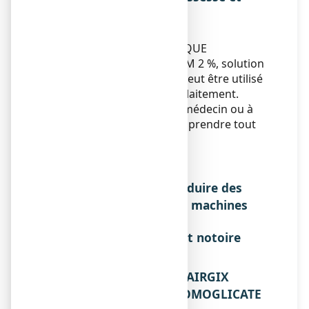
l'allaitement
Grossesse et allaitement
ALAIRGIX RHINITE ALLERGIQUE
CROMOGLICATE DE SODIUM
2 %, solution
pour pulvérisation nasale peut être utilisé
pendant la grossesse et l'allaitement.
Demandez conseil à votre médecin ou à
votre pharmacien avant de prendre tout
médicament.
Sportifs
Sans objet.
Effets sur l'aptitude à conduire des
véhicules ou à utiliser des machines
Sans objet.
Liste des excipients à effet notoire
Sans objet.
3. COMMENT UTILISER ALAIRGIX
RHINITE ALLERGIQUE CROMOGLICATE