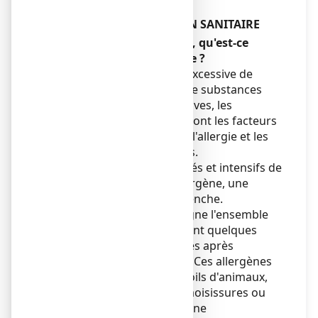
Autres
CONSEILS/EDUCATION SANITAIRE
a) Qu'appelle-t-on allergie, qu'est-ce
qu'une réaction allergique ?
L'allergie est une réaction excessive de
notre organisme vis-à-vis de substances
qu'il considère comme nocives, les
allergènes. Les allergènes sont les facteurs
et substances déclenchant l'allergie et les
troubles qui y sont associés.
Au cours de contacts répétés et intensifs de
notre organisme avec l'allergène, une
réaction allergique se déclenche.
La réaction allergique désigne l'ensemble
des symptômes apparaissant quelques
minutes ou quelques heures après
l'exposition aux allergènes. Ces allergènes
sont issus de plantes, de poils d'animaux,
d'aliments, d'acariens, de moisissures ou
sont des substances d'origine