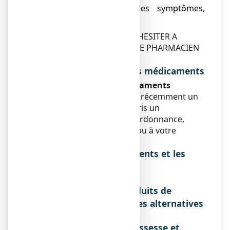
cas de persistance des symptômes,
prenez un avis médical.
EN CAS DE DOUTE, NE PAS HESITER A
DEMANDER L'AVIS DE VOTRE PHARMACIEN
OU DE VOTRE MEDECIN
Interactions avec d'autres médicaments
Utilisation d'autres médicaments
Si vous prenez ou avez pris récemment un
autre médicament, y compris un
médicament obtenu sans ordonnance,
parlez-en à votre médecin ou à votre
pharmacien.
Interactions avec les aliments et les
boissons
Sans objet.
Interactions avec les produits de
phytothérapie ou thérapies alternatives
Sans objet.
Utilisation pendant la grossesse et