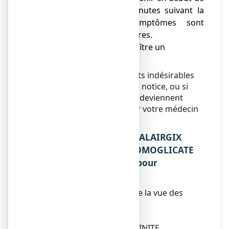
traitement dans les minutes suivant la
pulvérisation. Ces symptômes sont
habituellement transitoires.
● Rarement peut apparaître un
saignement de nez.
Si vous remarquez des effets indésirables
non mentionnés dans cette notice, ou si
certains effets indésirables deviennent
graves, veuillez en informer votre médecin
ou votre pharmacien.
5. COMMENT CONSERVER ALAIRGIX
RHINITE ALLERGIQUE CROMOGLICATE
DE SODIUM 2%, solution pour
pulvérisation nasale ?
Tenir hors de la portée et de la vue des
enfants.
Date de péremption
Ne pas utiliser
ALAIRGIX RHINITE