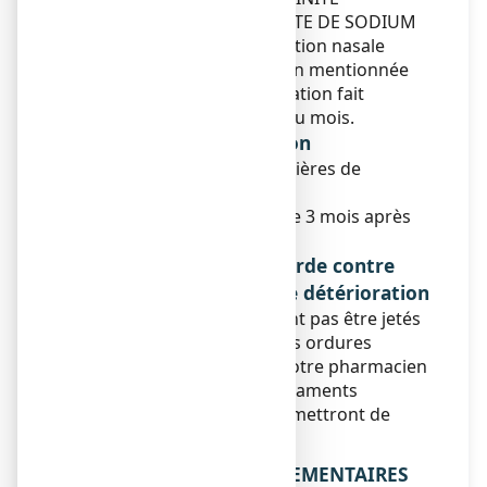
ALLERGIQUE CROMOGLICATE DE SODIUM
2%,
solution pour pulvérisation nasale
après la date de péremption mentionnée
sur la boîte. La date d’expiration fait
référence au dernier jour du mois.
Conditions de conservation
Pas de précautions particulières de
conservation.
Ce médicament se conserve 3 mois après
première ouverture.
Si nécessaire, mises en garde contre
certains signes visibles de détérioration
Les médicaments ne doivent pas être jetés
au tout-à-l’égout ou avec les ordures
ménagères. Demandez à votre pharmacien
ce qu’il faut faire des médicaments
inutilisés. Ces mesures permettront de
protéger l’environnement.
6. INFORMATIONS SUPPLEMENTAIRES