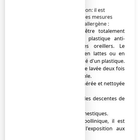
les symptômes de l'allergie.
Pour les allergènes de maison: il est
indispensable de prendre des mesures
pour réduire la présence d'allergène :
● Le matelas devra être totalement
entouré d'une housse plastique anti-
acariens ainsi que les oreillers. Le
sommier, sauf s'il est en lattes ou en
métal, devra être entouré d'un plastique.
Toute la literie devra être lavée deux fois
par mois à 60°C si possible.
● La chambre doit être aérée et nettoyée
régulièrement.
● Sur le sol, on évitera les descentes de
lit et les moquettes.
● Evitez les animaux domestiques.
● Pendant la saison pollinique, il est
possible de diminuer l'exposition aux
pollens :