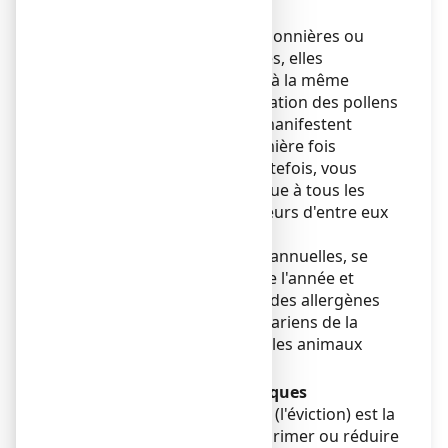
On distingue :
Les rhinites allergiques saisonnières ou
rhume des foins: fréquentes, elles
surviennent chaque année à la même
saison, lorsque la concentration des pollens
augmente dans l'air, et se manifestent
généralement pour la première fois
pendant l'adolescence. Toutefois, vous
pouvez ne pas être allergique à tous les
pollens, mais à un ou plusieurs d'entre eux
seulement.
Les rhinites allergiques perannuelles, se
manifestent tout au long de l'année et
dépendent le plus souvent des allergènes
domestiques comme les acariens de la
poussière, les moisissures, les animaux
domestiques.
c) Quelques conseils pratiques
Faire disparaître l'allergène (l'éviction) est la
mesure de choix pour supprimer ou réduire