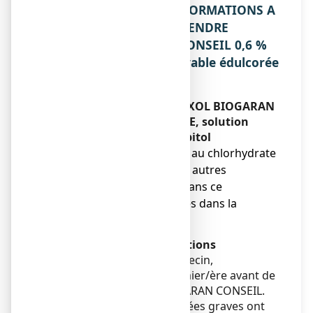
2. QUELLES SONT LES INFORMATIONS A
CONNAITRE AVANT DE PRENDRE
AMBROXOL BIOGARAN CONSEIL 0,6 %
SANS SUCRE, solution buvable édulcorée
au sorbitol ?
Ne prenez jamais AMBROXOL BIOGARAN
CONSEIL 0,6 % SANS SUCRE, solution
buvable édulcorée au sorbitol
● Si vous êtes allergique au chlorhydrate
d’ambroxol ou à l’un des autres
composants contenus dans ce
médicament, mentionnés dans la
rubrique 6.
Avertissements et précautions
Adressez-vous à votre médecin,
pharmacien ou votre infirmier/ère avant de
prendre AMBROXOL BIOGARAN CONSEIL.
Des cas de réactions cutanées graves ont