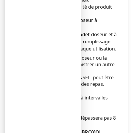
de produit à prendre par prise.
Pour bien mesurer la quantité de produit
avec le godet-doseur :
● Positionner le godet-doseur à
l'horizontale,
● Se placer en face du godet-doseur et à
hauteur des yeux lors du remplissage.
● Rincer à l'eau après chaque utilisation.
Ne pas ré-utiliser le godet-doseur ou la
cuillère-mesure pour administrer un autre
médicament.
AMBROXOL BIOGARAN CONSEIL peut être
pris au cours ou en dehors des repas.
Fréquence d'administration
Les prises seront espacées à intervalles
réguliers.
Durée du traitement
La durée du traitement ne dépassera pas 8
à 10 jours sans avis médical.
Si vous avez pris plus d’AMBROXOL