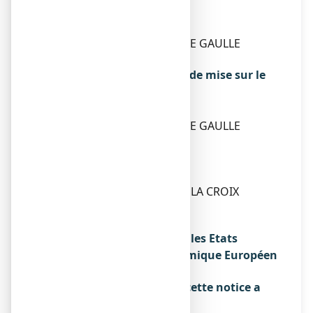
marché
BIOGARAN
15, BOULEVARD CHARLES DE GAULLE
92700 COLOMBES
Exploitant de l’autorisation de mise sur le
marché
BIOGARAN
15, BOULEVARD CHARLES DE GAULLE
92700 COLOMBES
Fabricant
H2 PHARMA
21 RUE JACQUES TATI – ZAC LA CROIX
BONNET
78390 BOIS D’ARCY
Noms du médicament dans les Etats
membres de l'Espace Economique Européen
Sans objet.
La dernière date à laquelle cette notice a
été révisée est :