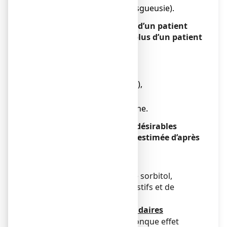
● Altération du goût (dysgueusie).
Peu fréquent (chez moins d’un patient
traité sur 100, mais chez plus d’un patient
traité sur 1 000)
● Diarrhée,
● Vomissements,
● Indigestion (dyspepsie),
● Mal de ventre,
● Sécheresse de la bouche.
La fréquence des effets indésirables
suivants ne peut pas être estimée d’après
les données disponibles
● Gorge sèche.
En raison de la présence de sorbitol,
possibilité de troubles digestifs et de
diarrhées.
Déclaration des effets secondaires
Si vous ressentez un quelconque effet