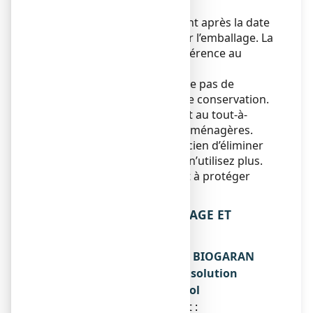
portée des enfants.
N’utilisez pas ce médicament après la date
de péremption indiquée sur l’emballage. La
date de péremption fait référence au
dernier jour de ce mois.
Ce médicament ne nécessite pas de
précautions particulières de conservation.
Ne jetez aucun médicament au tout-à-
l’égout
ou avec
les ordures ménagères.
Demandez à votre pharmacien d’éliminer
les médicaments que vous n’utilisez plus.
Ces mesures contribueront à protéger
l’environnement.
6. CONTENU DE L’EMBALLAGE ET
AUTRES INFORMATIONS
Ce que contient AMBROXOL BIOGARAN
CONSEIL 0,6 % SANS SUCRE, solution
buvable édulcorée au sorbitol
● La substance active est :