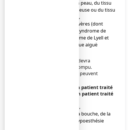
(gonflement rapide de la peau, du tissu
sous-cutané, de la muqueuse ou du tissu
sous-muqueux) et prurit,
● Réactions cutanées sévères (dont
érythème polymorphe, syndrome de
Stevens-Johnson/syndrome de Lyell et
pustulose exanthématique aiguë
généralisée).
Dans ces cas le traitement devra
impérativement être interrompu.
D’autres effets indésirables peuvent
survenir :
Fréquent (chez moins d’un patient traité
sur 10, mais chez plus d’un patient traité
sur 100)
● Mal de cœur (nausées),
● Engourdissement de la bouche, de la
langue et de la gorge (hypoesthésie
orale et pharyngée),