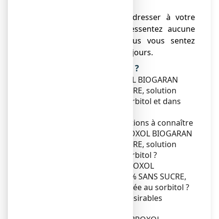
Voir rubrique 4.
● Vous devez vous adresser à votre
médecin si vous ne ressentez aucune
amélioration ou si vous vous sentez
moins bien après 8 à 10 jours.
Que contient cette notice ?
1. Qu'est-ce que AMBROXOL BIOGARAN
CONSEIL 0,6 % SANS SUCRE, solution
buvable édulcorée au sorbitol et dans
quels cas est-il utilisé ?
2. Quelles sont les informations à connaître
avant de prendre AMBROXOL BIOGARAN
CONSEIL 0,6 % SANS SUCRE, solution
buvable édulcorée au sorbitol ?
3. Comment prendre AMBROXOL
BIOGARAN CONSEIL 0,6 % SANS SUCRE,
solution buvable édulcorée au sorbitol ?
4. Quels sont les effets indésirables
éventuels ?