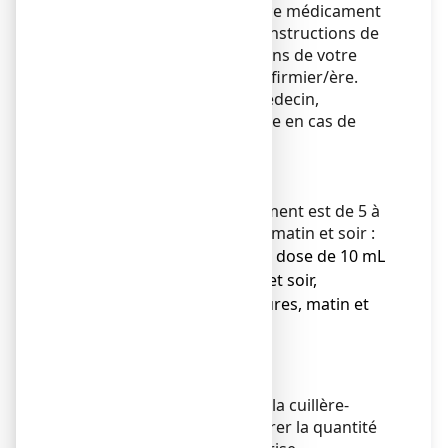
Veillez à toujours prendre ce médicament
en suivant exactement les instructions de
cette notice ou les indications de votre
médecin, pharmacien ou infirmier/ère.
Vérifiez auprès de votre médecin,
pharmacien ou infirmier/ère en cas de
doute.
Posologie
Réservé à l'adulte.
La posologie de ce médicament est de 5 à
10 mL de solution buvable, matin et soir :
● soit 1 dose de 5 mL à 1 dose de 10 mL
du godet-doseur, matin et soir,
● ou 1 à 2 cuillères-mesures, matin et
soir.
Mode d'administration
Voie orale.
Utiliser le godet-doseur ou la cuillère-
mesure fournis pour mesurer la quantité