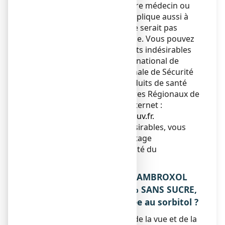
indésirable, parlez-en à votre médecin ou
votre pharmacien. Ceci s’applique aussi à
tout effet indésirable qui ne serait pas
mentionné dans cette notice. Vous pouvez
également déclarer les effets indésirables
directement via le système national de
déclaration : Agence Nationale de Sécurité
du Médicament et des produits de santé
(ANSM) et réseau des Centres Régionaux de
Pharmacovigilance - Site internet :
www.signalement-sante.gouv.fr
.
En signalant les effets indésirables, vous
contribuez à fournir davantage
d’informations sur la sécurité du
médicament.
5. COMMENT CONSERVER AMBROXOL
BIOGARAN CONSEIL 0,6 % SANS SUCRE,
solution buvable édulcorée au sorbitol ?
Tenir ce médicament hors de la vue et de la