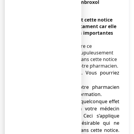
Chlorhydrate d’ambroxol
Encadré
Veuillez lire attentivement cette notice
avant de prendre ce médicament car elle
contient des informations importantes
pour vous.
Vous devez toujours prendre ce
médicament en suivant scrupuleusement
les informations fournies dans cette notice
ou par votre médecin ou votre pharmacien.
● Gardez cette notice. Vous pourriez
avoir besoin de la relire.
● Adressez-vous à votre pharmacien
pour tout conseil ou information.
● Si vous ressentez un quelconque effet
indésirable, parlez-en à votre médecin
ou votre pharmacien. Ceci s’applique
aussi à tout effet indésirable qui ne
serait pas mentionné dans cette notice.