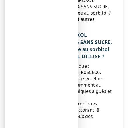
5. Comment conserver AMBROXOL
BIOGARAN CONSEIL 0,6 % SANS SUCRE,
solution buvable édulcorée au sorbitol ?
6. Contenu de l’emballage et autres
informations.
1. QU’EST-CE QUE AMBROXOL
BIOGARAN CONSEIL 0,6 % SANS SUCRE,
solution buvable édulcorée au sorbitol
ET DANS QUELS CAS EST-IL UTILISE ?
Classe pharmacothérapeutique :
MUCOLYTIQUES - code ATC : R05CB06.
Traitement des troubles de la sécrétion
bronchique de l’adulte, notamment au
cours des affections bronchiques aiguës et
des épisodes aigus des
bronchopneumopathies chroniques.
Ce médicament est un expectorant. Il
facilite l'évacuation par la toux des
sécrétions bronchiques.