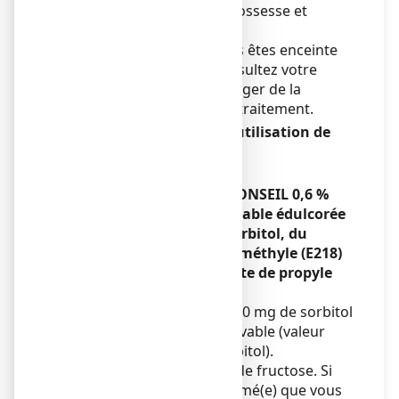
médicament pendant la grossesse et
l'allaitement.
Si vous découvrez que vous êtes enceinte
pendant le traitement, consultez votre
médecin car lui seul peut juger de la
nécessité de poursuivre le traitement.
Conduite de véhicules et utilisation de
machines
Sans objet.
AMBROXOL BIOGARAN CONSEIL 0,6 %
SANS SUCRE, solution buvable édulcorée
au sorbitol contient du sorbitol, du
parahydroxybenzoate de méthyle (E218)
et du parahydroxybenzoate de propyle
(E216).
Ce médicament contient 700 mg de sorbitol
par millilitre de solution buvable (valeur
calorique 2,6 kcal/g de sorbitol).
Le sorbitol est une source de fructose. Si
votre médecin vous a informé(e) que vous