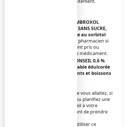
symptômes au cours du traitement.
Enfants et adolescents
Sans objet.
Autres médicaments et AMBROXOL
BIOGARAN CONSEIL 0,6 % SANS SUCRE,
solution buvable édulcorée au sorbitol
Informez votre médecin ou pharmacien si
vous prenez, avez récemment pris ou
pourriez prendre tout autre médicament.
AMBROXOL BIOGARAN CONSEIL 0,6 %
SANS SUCRE, solution buvable édulcorée
au sorbitol avec des aliments et boissons
Sans objet.
Grossesse et allaitement
Si vous êtes enceinte ou que vous allaitez, si
vous pensez être enceinte ou planifiez une
grossesse, demandez conseil à votre
médecinou pharmacien avant de prendre
ce médicament.
Il est préférable de ne pas utiliser ce