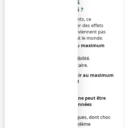
4. QUELS SONT LES EFFETS
INDESIRABLES EVENTUELS ?
Comme tous les médicaments, ce
médicament peut provoquer des effets
indésirables, mais ils ne surviennent pas
systématiquement chez tout le monde.
Rare :
pouvant survenir au maximum
chez 1 personne sur 1 000
● Réactions d’hypersensibilité.
●
Éruption cutanée, urticaire.
Très rare : pouvant survenir au maximum
chez 1 personne sur 10 000
● Maux de tête, vertiges.
Fréquence indéterminée :
ne peut être
estimée sur la base des données
disponibles
● Réactions anaphylactiques, dont choc
anaphylactique, angio-œdème