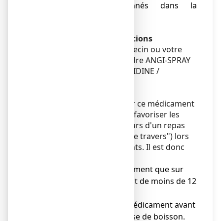
médicament, mentionnés dans la
rubrique 6.
Avertissements et précautions
Adressez-vous à votre médecin ou votre
pharmacien avant de prendre ANGI-SPRAY
MAL DE GORGE CHLORHEXIDINE /
LIDOCAINE, collutoire.
Mises en garde spéciales
L'anesthésie provoquée par ce médicament
au niveau de la gorge peut favoriser les
fausses routes (toux au cours d'un repas
avec impression "d'avaler de travers") lors
de la déglutition des aliments. Il est donc
impératif :
● de n'utiliser ce médicament que sur
avis médical chez l'enfant de moins de 12
ans,
● de ne pas utiliser ce médicament avant
les repas ou avant la prise de boisson.