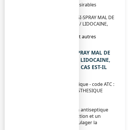
4. Quels sont les effets indésirables
éventuels ?
5. Comment conserver ANGI-SPRAY MAL DE
GORGE CHLORHEXIDINE / LIDOCAINE,
collutoire ?
6. Contenu de l’emballage et autres
informations.
1. QU’EST-CE QUE ANGI-SPRAY MAL DE
GORGE CHLORHEXIDINE / LIDOCAINE,
collutoire ET DANS QUELS CAS EST-IL
UTILISE ?
Classe pharmacothérapeutique - code ATC :
ANTISEPTIQUE LOCAL/ANESTHESIQUE
LOCAL
(R: système respiratoire)
Ce médicament contient un antiseptique
local pour combattre l'infection et un
anesthésique local pour soulager la
douleur.