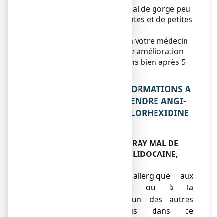
Il est préconisé en cas de mal de gorge peu
intense et sans fièvre, d'aphtes et de petites
plaies de la bouche.
Vous devez vous adresser à votre médecin
si vous ne ressentez aucune amélioration
ou si vous vous sentez moins bien après 5
jours.
2. QUELLES SONT LES INFORMATIONS A
CONNAITRE AVANT DE PRENDRE ANGI-
SPRAY MAL DE GORGE CHLORHEXIDINE
/ LIDOCAINE, collutoire ?
Ne prenez jamais ANGI-SPRAY MAL DE
GORGE CHLORHEXIDINE / LIDOCAINE,
collutoire :
● si vous êtes allergique aux
anesthésiques locaux ou à la
chlorhexidine ou à l’un des autres
composants contenus dans ce