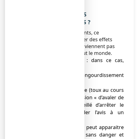
votre pharmacien.
4. QUELS SONT LES EFFETS
INDESIRABLES EVENTUELS ?
Comme tous les médicaments, ce
médicament peut provoquer des effets
indésirables, mais ils ne surviennent pas
systématiquement chez tout le monde.
● éruptions cutanées : dans ce cas,
arrêtez le traitement,
● possibilité d’engourdissement
passager de la langue,
● en cas de fausse route (toux au cours
d’un repas avec impression « d’avaler de
travers ») il est conseillé d’arrêter le
traitement et demander l’avis à un
médecin,
● une coloration brune peut apparaitre
sur la langue, elle est sans danger et