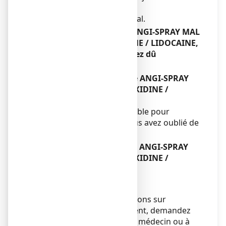
Enfant de 6 à 12 ans :
Se conformer à l’avis médical.
Si vous avez pris plus de ANGI-SPRAY MAL
DE GORGE CHLORHEXIDINE / LIDOCAINE,
collutoire que vous n’auriez dû
Sans objet.
Si vous oubliez de prendre ANGI-SPRAY
MAL DE GORGE CHLORHEXIDINE /
LIDOCAINE, collutoire
Ne prenez pas de dose double pour
compenser la dose que vous avez oublié de
prendre.
Si vous arrêtez de prendre ANGI-SPRAY
MAL DE GORGE CHLORHEXIDINE /
LIDOCAINE, collutoire
Sans objet.
Si vous avez d’autres questions sur
l’utilisation de ce médicament, demandez
plus d’informations à votre médecin ou à