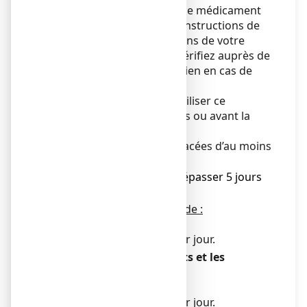
Veillez à toujours prendre ce médicament
en suivant exactement les instructions de
cette notice ou les indications de votre
médecin ou pharmacien. Vérifiez auprès de
votre médecin ou pharmacien en cas de
doute.
Il est impératif de ne pas utiliser ce
médicament avant les repas ou avant la
prise de boisson.
Les prises doivent être espacées d’au moins
4 heures.
Le traitement ne devra pas dépasser 5 jours
sans avis médical.
La dose recommandée est de :
Adulte :
1 pulvérisation 4 à 5 fois par jour.
Utilisation chez les enfants et les
adolescents
Enfant de 12 à 15 ans :
1 pulvérisation 2 à 3 fois par jour.