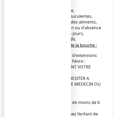
●
Mal de gorge :
En cas de survenue de fièvre,
d'expectorations (crachat) purulentes,
d'une gêne à la déglutition des aliments,
comme en cas d'aggravation ou d'absence
d'amélioration au bout de 5 jours,
CONSULTEZ VOTRE MEDECIN.
●
Aphtes, petites plaies de la bouche :
En cas de lésions étendues, d'extensions
des lésions, d'apparition de fièvre :
CONSULTEZ IMMEDIATEMENT VOTRE
MEDECIN.
EN CAS DE DOUTE NE PAS HESITER A
DEMANDER L'AVIS DE VOTRE MEDECIN OU
DE VOTRE PHARMACIEN.
Enfants et adolescents
Ne pas utiliser chez l’enfant de moins de 6
ans.
N’utilisez ce médicament chez l’enfant de