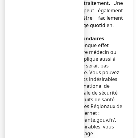
disparaît à l’arrêt du traitement. Une
coloration des dents peut également
survenir, elle peut être facilement
prévenue par un brossage quotidien.
Déclaration des effets secondaires
Si vous ressentez un quelconque effet
indésirable, parlez-en à votre médecin ou
votre pharmacien. Ceci s’applique aussi à
tout effet indésirable qui ne serait pas
mentionné dans cette notice. Vous pouvez
également déclarer les effets indésirables
directement via le système national de
déclaration : Agence nationale de sécurité
du médicament et des produits de santé
(ANSM) et réseau des Centres Régionaux de
Pharmacovigilance - Site internet :
https://signalement.social-sante.gouv.fr/
.
En signalant les effets indésirables, vous
contribuez à fournir davantage