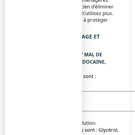
l’égout
ou avec
les ordures ménagères.
Demandez à votre pharmacien d’éliminer
les médicaments que vous n’utilisez plus.
Ces mesures contribueront à protéger
l’environnement.
6. CONTENU DE L’EMBALLAGE ET
AUTRES INFORMATIONS
Ce que contient ANGI-SPRAY MAL DE
GORGE CHLORHEXIDINE / LIDOCAINE,
collutoire
● Les substances actives sont :
Chlorhydrate de
Lidocaïne.........................................................................
0,250 g
Digluconate de
Chlorhexidine..................................................................
0,100 g
Pour 100 g de solution.
● Les autres composants sont : Glycérol,