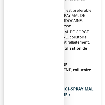
prendre ce médicament.
Par mesure de précaution, il est préférable
d’éviter l’utilisation ANGI-SPRAY MAL DE
GORGE CHLORHEXIDINE / LIDOCAINE,
collutoire pendant la grossesse.
L’utilisation d’ANGI-SPRAY MAL DE GORGE
CHLORHEXIDINE / LIDOCAINE, collutoire,
peut-être envisagée pendant l’allaitement.
Conduite de véhicules et utilisation de
machines
Sans objet.
ANGI-SPRAY MAL DE GORGE
CHLORHEXIDINE / LIDOCAINE, collutoire
contient
Sans objet.
3. COMMENT PRENDRE ANGI-SPRAY MAL
DE GORGE CHLORHEXIDINE /
LIDOCAINE, collutoire ?