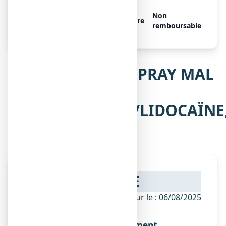
ANGI-SPRAY MAL DE GORGE
Non
CHLORHEXIDINE/LIDOCAÏNE,
Libre
remboursable
1 flacon pressurisé de 40 g
Notice de ANGI-SPRAY MAL
DE GORGE
CHLORHEXIDINE/LIDOCAÏNE
collutoire
NOTICE
ANSM - Mis à jour le : 06/08/2025
Dénomination du médicament