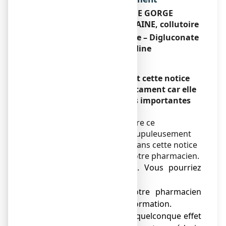
ANGI-SPRAY MAL DE GORGE
CHLORHEXIDINE / LIDOCAINE, collutoire
Chlorhydrate de Lidocaïne – Digluconate
de Chlorhexidine
Encadré
Veuillez lire attentivement cette notice
avant de prendre ce médicament car elle
contient des informations importantes
pour vous.
Vous devez toujours prendre ce
médicament en suivant scrupuleusement
les informations fournies dans cette notice
ou par votre médecin ou votre pharmacien.
● Gardez cette notice. Vous pourriez
avoir besoin de la relire.
● Adressez-vous à votre pharmacien
pour tout conseil ou information.
● Si vous ressentez un quelconque effet