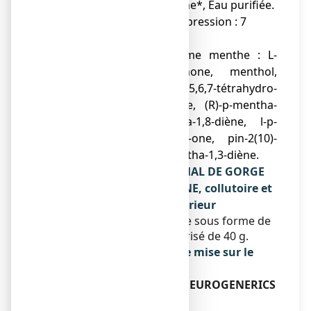
Sucralose, Arôme menthe*, Eau purifiée.
Gaz propulseur : azote (pression : 7
bars).
*Composition de l’arôme menthe : L-
menthol, trans-menthone, menthol,
acétate de menthyle, 4,5,6,7-tétrahydro-
3,6-diméthylbenzofurane, (R)-p-mentha-
1,8-diène, (S)-p-mentha-1,8-diène, l-p-
mentha-1(6), 8-diène-2-one, pin-2(10)-
ène, pin-2(3)-ène, p-mentha-1,3-diène.
Qu’est-ce que ANGI-SPRAY MAL DE GORGE
CHLORHEXIDINE / LIDOCAINE, collutoire et
contenu de l’emballage extérieur
Ce médicament se présente sous forme de
collutoire en flacon pressurisé de 40 g.
Titulaire de l’autorisation de mise sur le
marché
EG LABO - LABORATOIRES EUROGENERICS
CENTRAL PARK