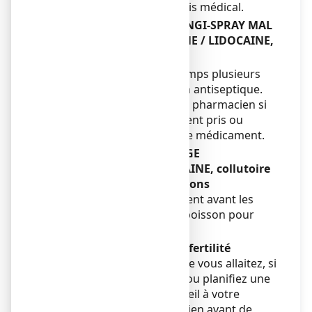
moins de 12 ans que sur avis médical.
Autres médicaments et ANGI-SPRAY MAL
DE GORGE CHLORHEXIDINE / LIDOCAINE,
collutoire
Ne pas utiliser en même temps plusieurs
médicaments contenant un antiseptique.
Informez votre médecin ou pharmacien si
vous prenez, avez récemment pris ou
pourriez prendre tout autre médicament.
ANGI-SPRAY MAL DE GORGE
CHLORHEXIDINE / LIDOCAINE, collutoire
avec des aliments et boissons
Ne pas utiliser ce médicament avant les
repas ou avant la prise de boisson pour
éviter les fausses routes.
Grossesse, allaitement et fertilité
Si vous êtes enceinte ou que vous allaitez, si
vous pensez être enceinte ou planifiez une
grossesse, demandez conseil à votre
médecin ou votre pharmacien avant de