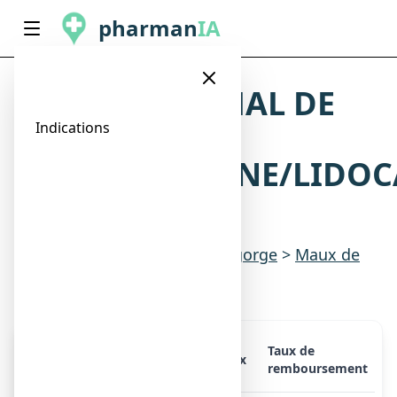
pharman
IA
ANGI-SPRAY MAL DE
GORGE
Indications
CHLORHEXIDINE/LIDOC
collutoire
Indications
>
Rhume, toux & gorge
>
Maux de
gorge
Taux de
Présentation
Prix
remboursement