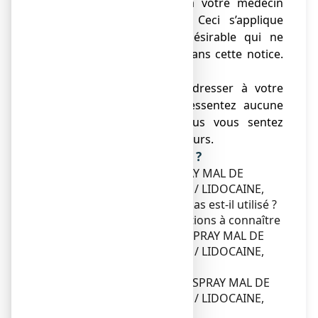
indésirable, parlez-en à votre médecin
ou votre pharmacien. Ceci s’applique
aussi à tout effet indésirable qui ne
serait pas mentionné dans cette notice.
Voir rubrique 4.
● Vous devez vous adresser à votre
médecin si vous ne ressentez aucune
amélioration ou si vous vous sentez
moins bien après 5 de jours.
Que contient cette notice ?
1. Qu'est-ce que ANGI-SPRAY MAL DE
GORGE CHLORHEXIDINE / LIDOCAINE,
collutoire et dans quels cas est-il utilisé ?
2. Quelles sont les informations à connaître
avant de prendre ANGI-SPRAY MAL DE
GORGE CHLORHEXIDINE / LIDOCAINE,
collutoire ?
3. Comment prendre ANGI-SPRAY MAL DE
GORGE CHLORHEXIDINE / LIDOCAINE,
collutoire ?