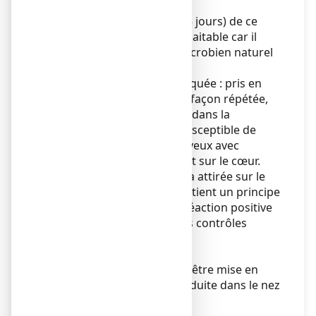
L'usage prolongé (plus de 5 jours) de ce
médicament n'est pas souhaitable car il
peut modifier l'équilibre microbien naturel
de la bouche, de la gorge.
Respecter la posologie indiquée : pris en
quantité importante ou de façon répétée,
ce médicament en passant dans la
circulation sanguine, est susceptible de
retentir sur le système nerveux avec
possibilité de convulsions et sur le cœur.
L'attention des sportifs sera attirée sur le
fait que cette spécialité contient un principe
actif pouvant induire une réaction positive
des tests pratiqués lors des contrôles
antidopage.
Précautions d’emploi
Cette spécialité ne doit pas être mise en
contact avec les yeux, introduite dans le nez
ou dans les oreilles.