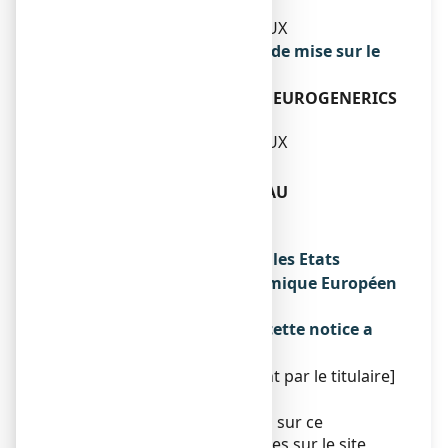
9-15 RUE MAURICE MALLET
92130 ISSY-LES-MOULINEAUX
Exploitant de l’autorisation de mise sur le
marché
EG LABO - LABORATOIRES EUROGENERICS
9-15 RUE MAURICE MALLET
92130 ISSY-LES-MOULINEAUX
Fabricant
LABORATOIRES CHEMINEAU
93 ROUTE DE MONNAIE
37210 VOUVRAY
Noms du médicament dans les Etats
membres de l'Espace Economique Européen
Sans objet.
La dernière date à laquelle cette notice a
été révisée est :
[à compléter ultérieurement par le titulaire]
Autres
Des informations détaillées sur ce
médicament sont disponibles sur le site