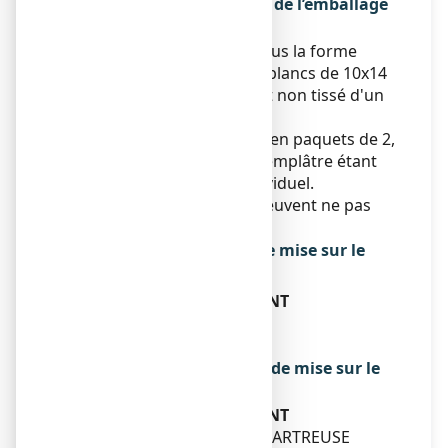
médicamenteux et contenu de l’emballage
extérieur
ANTALCALM se présente sous la forme
d'emplâtres auto-adhésifs blancs de 10x14
cm constitués d’un support non tissé d'un
côté et de papier de l'autre.
ANTALCALM est disponible en paquets de 2,
5 et 10 emplâtres, chaque emplâtre étant
conditionné en sachet individuel.
Toutes les présentations peuvent ne pas
être commercialisées.
Titulaire de l’autorisation de mise sur le
marché
PIERRE FABRE MEDICAMENT
LES CAUQUILLOUS
81500 LAVAUR
Exploitant de l’autorisation de mise sur le
marché
PIERRE FABRE MEDICAMENT
PARC INDUSTRIEL DE LA CHARTREUSE