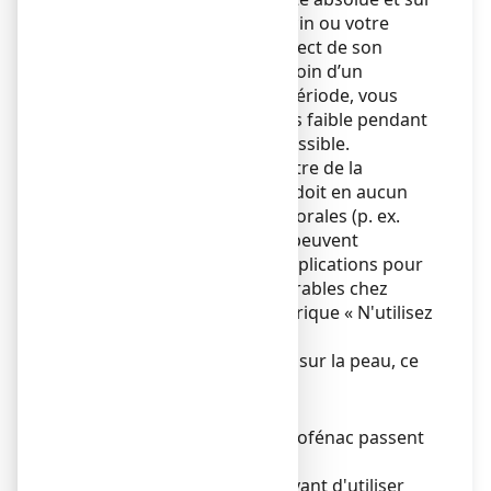
les conseils de votre médecin ou votre
pharmacien et dans le respect de son
indication. Si vous avez besoin d’un
traitement pendant cette période, vous
devez utiliser la dose la plus faible pendant
la période la plus courte possible.
Au cours du dernier trimestre de la
grossesse, ANTALCALM ne doit en aucun
cas être utilisé. Les formes orales (p. ex.
comprimés) de diclofénac peuvent
entraîner un risque de complications pour
la mère et des effets indésirables chez
l'enfant à naître (voir la rubrique « N'utilisez
jamais
ANTALCALM»).
Avec ANTALCALM, appliqué sur la peau, ce
risque n’est pas connu.
Allaitement
De petites quantités de diclofénac passent
dans le lait maternel.
Consultez votre médecin avant d'utiliser