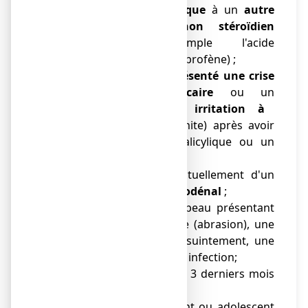
● Si vous êtes
allergique
à un
autre
anti-inflammatoire non stéroïdien
(AINS, par exemple l'acide
acétylsalicylique ou l'ibuprofène) ;
● Si vous avez
déjà
présenté
une crise
d'asthme
,
de l'urticaire
ou un
gonflement et une irritation
à
l'intérieur du nez
(rhinite) après avoir
pris de l'acide acétylsalicylique ou un
autre AINS ;
● Si vous souffrez actuellement d'un
ulcère gastrique ou duodénal
;
● Sur une surface de peau présentant
une lésion, une éraflure (abrasion), une
plaie, une brûlure, un suintement, une
plaque d’eczéma ou une infection;
● Si vous êtes dans vos 3 derniers mois
de grossesse ;
● Si vous êtes un enfant ou adolescent