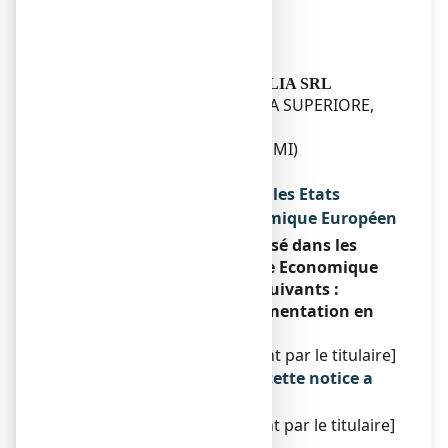
81100 CASTRES
FRANCE
Fabricant
IBSA FARMACEUTICI ITALIA SRL
STRADA STATALE 11 PADANA SUPERIORE,
KM 160
20051 CASSINA DE PECCHI (MI)
ITALIE
Noms du médicament dans les Etats
membres de l'Espace Economique Européen
Ce médicament est autorisé dans les
Etats membres de l'Espace Economique
Européen sous les noms suivants :
Conformément à la réglementation en
vigueur.
[À compléter ultérieurement par le titulaire]
La dernière date à laquelle cette notice a
été révisée est :
[à compléter ultérieurement par le titulaire]