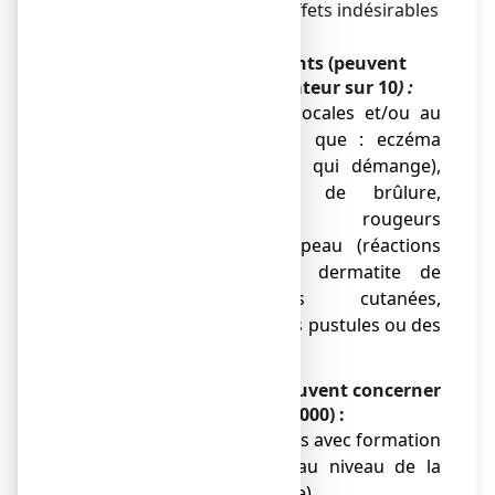
Vous pouvez souffrir des effets indésirables
suivants :
Effets indésirables fréquents (peuvent
concerner jusqu’à 1 utilisateur sur 10
) :
● réactions cutanées locales et/ou au
site d’application telles que : eczéma
(peau sèche, rouge et qui démange),
rougeurs, sensations de brûlure,
démangeaisons, rougeurs
inflammatoires de la peau (réactions
allergiques locales et dermatite de
contact), éruptions cutanées,
éventuellement avec des pustules ou des
papules.
Effet indésirables rare (peuvent concerner
jusqu’à 1 utilisateur sur 1 000) :
● Apparition de rougeurs avec formation
de cloques ou bulles au niveau de la
peau (dermatite bulleuse),