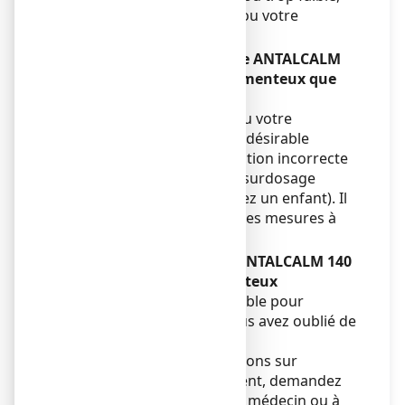
parlez-en à votre médecin ou votre
pharmacien.
Si vous avez utilisé plus de ANTALCALM
140 mg, emplâtre médicamenteux que
vous n’auriez dû
Avertissez votre médecin ou votre
pharmacien de tout effet indésirable
significatif après une utilisation incorrecte
de ce médicament ou tout surdosage
accidentel (par exemple chez un enfant). Il
pourra vous conseiller sur les mesures à
prendre, le cas échéant.
Si vous oubliez d’utiliser ANTALCALM 140
mg, emplâtre médicamenteux
Ne prenez pas de dose double pour
compenser la dose que vous avez oublié de
prendre.
Si vous avez d’autres questions sur
l’utilisation de ce médicament, demandez
plus d’informations à votre médecin ou à