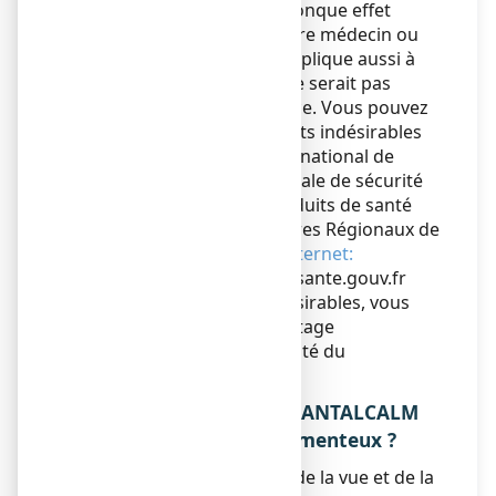
Si vous ressentez un quelconque effet
indésirable, parlez-en à votre médecin ou
votre pharmacien. Ceci s’applique aussi à
tout effet indésirable qui ne serait pas
mentionné dans cette notice. Vous pouvez
également déclarer les effets indésirables
directement via le système national de
déclaration : Agence nationale de sécurité
du médicament et des produits de santé
(ANSM) et réseau des Centres Régionaux de
Pharmacovigilance -
Site internet:
https://signalement.social-sante.gouv.fr
En signalant les effets indésirables, vous
contribuez à fournir davantage
d’informations sur la sécurité du
médicament.
5. COMMENT CONSERVER ANTALCALM
140 mg, emplâtre médicamenteux ?
Tenir ce médicament hors de la vue et de la