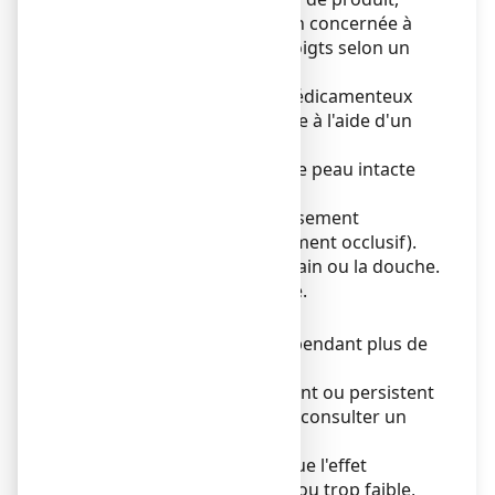
laver délicatement la région concernée à
l'eau en frottant avec les doigts selon un
mouvement circulaire.
Si nécessaire, l'emplâtre médicamenteux
peut être maintenu en place à l'aide d'un
bandage.
Utiliser uniquement sur une peau intacte
non lésée.
Ne pas utiliser avec un pansement
imperméable à l'air (pansement occlusif).
Ne pas porter pendant le bain ou la douche.
Ne pas découper l'emplâtre.
Durée du traitement
N'utilisez pas ANTALCALM pendant plus de
7 jours.
Si les symptômes s’aggravent ou persistent
plus de 7 jours, vous devez consulter un
médecin.
Si vous avez l'impression que l'effet
d’ANTALCALM
est trop fort ou trop faible,