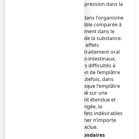
et/ou sensation d’oppression dans la
poitrine).
L'absorption de diclofénac dans l'organisme
à travers la peau est très faible comparée à
la concentration de médicament dans le
sang après une prise orale de la substance.
Le risque de développer les effets
indésirables induits par un traitement oral
(comme des troubles gastro-intestinaux,
hépatiques ou rénaux et des difficultés à
respirer) pendant l’utilisation de l’emplâtre
semble donc très faible. Toutefois, dans
certains cas particuliers lorsque l'emplâtre
médicamenteux est appliqué sur une
surface de peau relativement étendue et
pendant une période prolongée, la
possibilité de survenue d’effets indésirables
systémiques (pouvant toucher n’importe
quel organe) ne peut être exclue.
Déclaration des effets secondaires