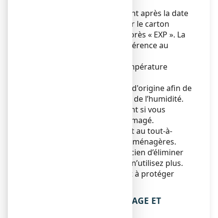
portée des enfants.
N'utilisez pas ce médicament après la date
de péremption indiquée sur le carton
extérieur et sur le sachet après « EXP ». La
date de péremption fait référence au
dernier jour de ce mois.
Ne pas conserver à une température
dépassant 30°C.
À conserver dans le sachet d'origine afin de
le protéger de la lumière et de l’humidité.
N’utilisez pas ce médicament si vous
remarquez qu’il est endommagé.
Ne jetez aucun médicament au tout-à-
l’égout
ou avec
les ordures ménagères.
Demandez à votre pharmacien d’éliminer
les médicaments que vous n’utilisez plus.
Ces mesures contribueront à protéger
l’environnement.
6. CONTENU DE L’EMBALLAGE ET
AUTRES INFORMATIONS