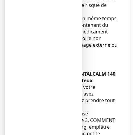
cabine UV) afin de réduire le risque de
photosensibilité.
N'utilisez pas ANTALCALM en même temps
qu'un autre médicament contenant du
diclofénac
ou qu’
un autre médicament
analgésique anti-inflammatoire non
stéroïdien, qu'ils soient à usage externe ou
administrés par voie orale
.
Enfants et adolescents
Sans objet.
Autres médicaments et ANTALCALM 140
mg, emplâtre médicamenteux
Informez votre médecin ou votre
pharmacien si vous prenez, avez
récemment pris ou pourriez prendre tout
autre médicament.
Lorsqu’ ANTALCALM
est utilisé
correctement (voir rubrique 3. COMMENT
UTILISER ANTALCALM 140 mg, emplâtre
médicamenteux ?), seule une petite