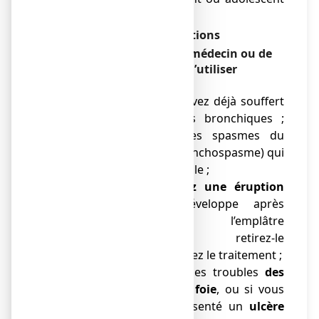
de moins de 16 ans.
Avertissements et précautions
Demandez l’avis de votre médecin ou de
votre pharmacien avant d’utiliser
ANTALCALM :
● Si vous souffrez ou avez déjà souffert
d’asthme ou d’allergies bronchiques ;
vous pouvez avoir des spasmes du
muscle bronchique (bronchospasme) qui
rend la respiration difficile ;
●
Si vous remarquez une éruption
cutanée
qui se développe après
application de l’emplâtre
médicamenteux, retirez-le
immédiatement et arrêtez le traitement ;
● Si vous présentez des troubles
des
reins, du cœur ou du foie
, ou si vous
présentez ou avez présenté un
ulcère