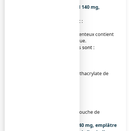
Ce que contient ANTALCALM 140 mg,
emplâtre médicamenteux
● La substance active est :
Diclofénac sodique
Chaque emplâtre médicamenteux contient
140 mg de diclofénac sodique.
● Les autres composants sont :
Couche support :
Non tissé de polyester
Couche adhésive :
Copolymère basique de méthacrylate de
butyle
Copolymère d'acrylates
Macrogol 600 (stéarate de)
Oléate de sorbitan
Film protecteur :
Papier enduit d'une monocouche de
silicone
Qu’est-ce que ANTALCALM 140 mg, emplâtre