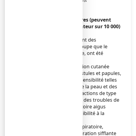
● Peau sèche.
Effets indésirables très rares (peuvent
concerner jusqu’à 1 utilisateur sur 10 000)
:
Chez les patients qui utilisent des
médicaments du même groupe que le
diclofénac en usage externe, ont été
rapportés :
● Des cas isolés d'éruption cutanée
généralisée avec pustules et papules,
● De réactions d'hypersensibilité telles
qu'un gonflement de la peau et des
muqueuses et de réactions de type
anaphylactique avec des troubles de
la régulation circulatoire aigus
● Des réactions de sensibilité à la
lumière.
● De l’asthme (gêne respiratoire,
essoufflement, respiration sifflante