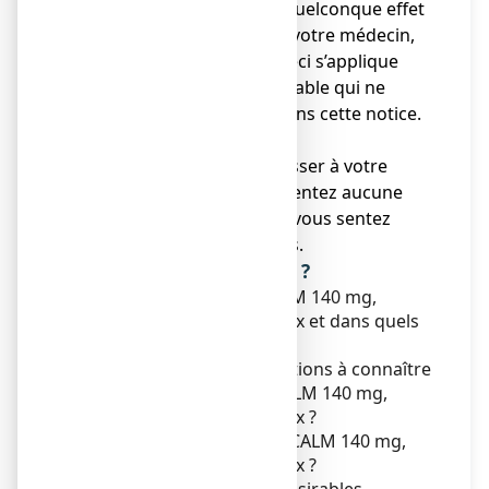
● Si vous ressentez un quelconque effet
indésirable, parlez-en à votre médecin,
ou votre pharmacien. Ceci s’applique
aussi à tout effet indésirable qui ne
serait pas mentionné dans cette notice.
Voir rubrique 4.
● Vous devez vous adresser à votre
médecin si vous ne ressentez aucune
amélioration ou si vous vous sentez
moins bien après 7 jours.
Que contient cette notice ?
1. Qu'est-ce que ANTALCALM 140 mg,
emplâtre médicamenteux et dans quels
cas est-il utilisé ?
2. Quelles sont les informations à connaître
avant d'utiliser ANTALCALM 140 mg,
emplâtre médicamenteux ?
3. Comment utiliser ANTALCALM 140 mg,
emplâtre médicamenteux ?