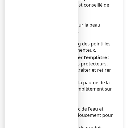
symptômes s’aggravent, il est conseillé de
consulter un médecin.
Mode d'administration
Ce médicament s’applique sur la peau
uniquement (usage cutané).
Instructions d'utilisation:
1. Découper le sachet le long des pointillés
et sortir l'emplâtre médicamenteux.
Pour appliquer l'emplâtre
:
2. Retirer l'un des deux films protecteurs.
3. Appliquer sur l'endroit à traiter et retirer
l'autre film protecteur.
4. Presser légèrement avec la paume de la
main pour faire adhérer complètement sur
la peau.
Pour retirer l'emplâtre :
5. Humidifier l'emplâtre avec de l'eau et
soulever un coin puis tirer doucement pour
le décoller de la peau.
6. Pour éliminer tout résidu de produit,