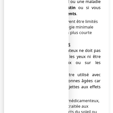
gastrique ou intestinal
ou une maladie
inflammation
de l’intestin
ou si vous
êtes sujet
aux saignements
.
Les effets indésirables peuvent être limités
par l’utilisation de la posologie minimale
efficace pendant la durée la plus courte
possible.
Précautions IMPORTANTES
● L'emplâtre médicamenteux ne doit pas
entrer en contact avec les yeux ni être
appliqué sur les yeux ou sur les
muqueuses ;
● ANTALCALM doit être utilisé avec
prudence chez les personnes âgées car
elles sont davantage sujettes aux effets
indésirables.
Après retrait de l'emplâtre médicamenteux,
évitez d'exposer la surface traitée aux
rayonnements (rayons directs du soleil ou