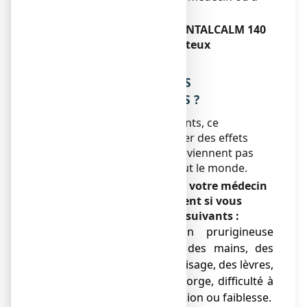
votre pharmacien.
Si vous arrêtez d’utiliser ANTALCALM 140
mg, emplâtre médicamenteux
Sans objet.
4. QUELS SONT LES EFFETS
INDESIRABLES EVENTUELS ?
Comme tous les médicaments, ce
médicament peut provoquer des effets
indésirables, mais ils ne surviennent pas
systématiquement chez tout le monde.
Informez immédiatement votre médecin
et interrompez le traitement si vous
remarquez l'un des effets suivants :
● soudaine éruption prurigineuse
(urticaire), gonflement des mains, des
pieds, des chevilles, du visage, des lèvres,
de la bouche ou de la gorge, difficulté à
respirer, chute de la tension ou faiblesse.