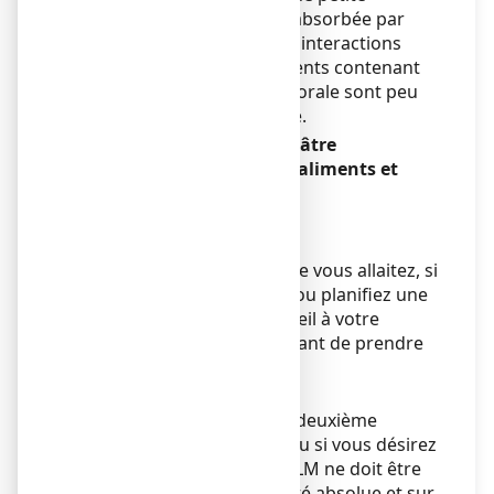
quantité de diclofénac est absorbée par
l'organisme, si bien que les interactions
décrites pour les médicaments contenant
du diclofénac pris par voie orale sont peu
susceptibles de se produire.
ANTALCALM 140 mg, emplâtre
médicamenteux avec des aliments et
boissons
Sans objet.
Grossesse et allaitement
Si vous êtes enceinte ou que vous allaitez, si
vous pensez être enceinte ou planifiez une
grossesse, demandez conseil à votre
médecin ou pharmacien avant de prendre
ce médicament.
Grossesse
Au cours du premier et du deuxième
trimestre de la grossesse ou si vous désirez
tomber enceinte, ANTALCALM ne doit être
utilisé qu’en cas de nécessité absolue et sur