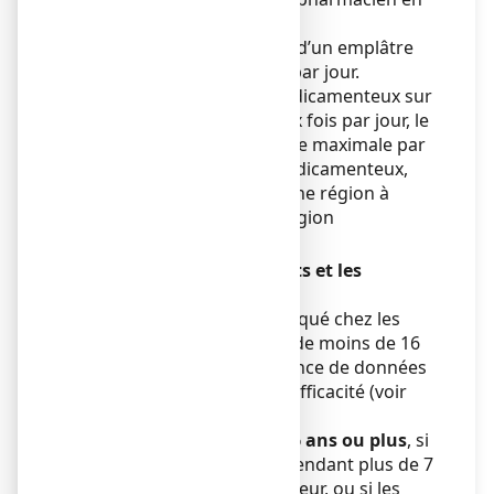
cas de doute.
La dose recommandée est d’un emplâtre
médicamenteux deux fois par jour.
Appliquez un emplâtre médicamenteux sur
la région douloureuse deux fois par jour, le
matin et le soir. La posologie maximale par
jour est de 2 emplâtres médicamenteux,
même lorsqu'il y a plus d'une région à
traiter. Ne traitez qu'une région
douloureuse à la fois.
Utilisation chez les enfants et les
adolescents
ANTALCALM est contre-indiqué chez les
enfants et les adolescents de moins de 16
ans, compte-tenu de l’absence de données
concernant la sécurité et l’efficacité (voir
rubrique 2).
Chez les adolescents de 16 ans ou plus
, si
le médicament est utilisé pendant plus de 7
jours pour soulager la douleur, ou si les