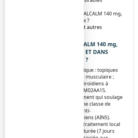
4. Quels sont les effets indésirables
éventuels ?
5. Comment conserver ANTALCALM 140 mg,
emplâtre médicamenteux ?
6. Contenu de l’emballage et autres
informations.
1. QU’EST-CE QUE ANTALCALM 140 mg,
emplâtre médicamenteux ET DANS
QUELS CAS EST-IL UTILISE ?
Classe pharmacothérapeutique : topiques
pour douleurs articulaire et musculaire ;
anti-inflammatoires non stéroïdiens à
usage topique - Code ATC : M02AA15.
ANTALCALM est un médicament qui soulage
la douleur. Il appartient à une classe de
médicaments appelés les anti-
inflammatoires non stéroïdiens (AINS).
ANTALCALM est destiné au traitement local
symptomatique de courte durée (7 jours
maximum) de la douleur associée aux