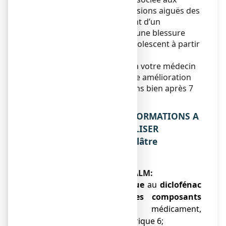
entorses, foulures et contusions aiguës des
bras et des jambes résultant d’un
traumatisme, par exemple une blessure
sportive chez l’adulte et l’adolescent à partir
de 16 ans.
Vous devez vous adresser à votre médecin
si vous ne ressentez aucune amélioration
ou si vous vous sentez moins bien après 7
jours.
2. QUELLES SONT LES INFORMATIONS A
CONNAITRE AVANT D’UTILISER
ANTALCALM 140 mg, emplâtre
médicamenteux ?
N’utilisez jamais ANTALCALM:
● Si vous êtes
allergique
au
diclofénac
ou à l'un des
autres composants
contenus dans ce médicament,
mentionnés dans la rubrique 6;