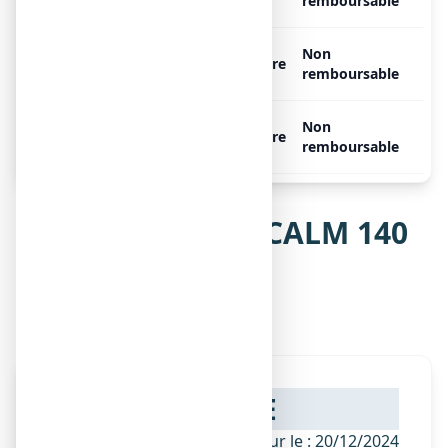
sachets de 1 emplâtre
remboursable
ANTALCALM 140 mg, 2
Non
Libre
sachets de 1 emplâtre
remboursable
ANTALCALM 140 mg, 5
Non
Libre
sachets de 1 emplâtre
remboursable
Notice de ANTALCALM 140
mg, emplâtre
médicamenteux
NOTICE
ANSM - Mis à jour le : 20/12/2024