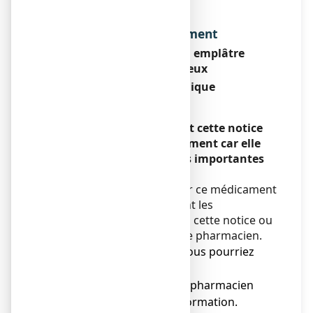
Dénomination du médicament
ANTALCALM 140 mg emplâtre
médicamenteux
Diclofénac sodique
Encadré
Veuillez lire attentivement cette notice
avant d’utiliser ce médicament car elle
contient des informations importantes
pour vous.
Vous devez toujours utiliser ce médicament
en suivant scrupuleusement les
informations fournies dans cette notice ou
par votre médecin, ou votre pharmacien.
● Gardez cette notice. Vous pourriez
avoir besoin de la relire.
● Adressez-vous à votre pharmacien
pour tout conseil ou information.