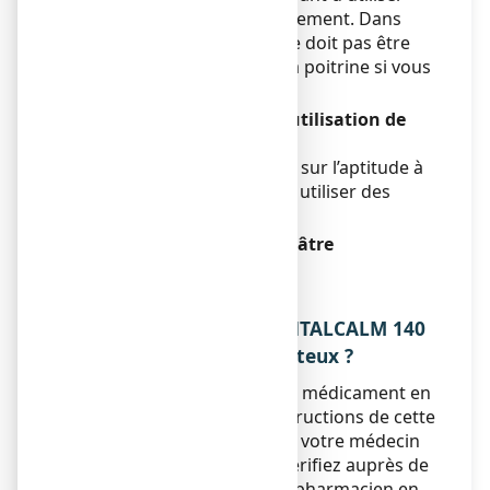
ANTALCALM pendant l'allaitement. Dans
tous les cas, ANTALCALM ne doit pas être
appliqué directement sur la poitrine si vous
allaitez.
Conduite de véhicules et utilisation de
machines
ANTALCALM n’a aucun effet sur l’aptitude à
conduire des véhicules et à utiliser des
machines.
ANTALCALM 140 mg, emplâtre
médicamenteux contient
Sans objet.
3. COMMENT UTILISER ANTALCALM 140
mg, emplâtre médicamenteux ?
Veillez à toujours utiliser ce médicament en
suivant exactement les instructions de cette
notice ou les indications de votre médecin
ou de votre pharmacien. Vérifiez auprès de
votre médecin ou de votre pharmacien en