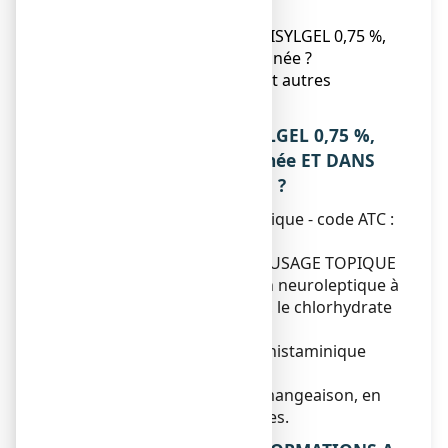
éventuels ?
5. Comment conserver APAISYLGEL 0,75 %,
gel pour application cutanée ?
6. Contenu de l’emballage et autres
informations.
1. QU'EST-CE QUE APAISYLGEL 0,75 %,
gel pour application cutanée ET DANS
QUELS CAS EST-IL UTILISE ?
Classe pharmacothérapeutique - code ATC :
D04AA22
ANTIHISTAMINIQUE POUR USAGE TOPIQUE
Ce médicament contient un neuroleptique à
propriété antihistaminique, le chlorhydrate
d’isothipendyl.
Ce médicament est un antihistaminique
pour usage local.
Il est indiqué en cas de démangeaison, en
particulier piqûres d'insectes.