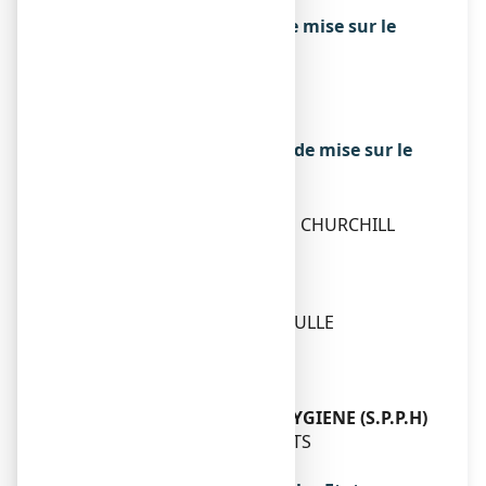
Tube de 20 g, 30 g ou 40 g.
Titulaire de l’autorisation de mise sur le
marché
P&G HEALTH France
163/165, quai aulagnier
92600 asnieres-sur-seine
Exploitant de l’autorisation de mise sur le
marché
P&G HEALTH France
18 C BOULEVARD WINSTON CHURCHILL
21000 DIJON
Fabricant
BENTA LYON
29 AVENUE CHARLES DE GAULLE
69230 SAINT GENIS LAVAL
ou
SOCIETE DE PRODUCTION
PHARMACEUTIQUE ET D'HYGIENE (S.P.P.H)
7 IMPASSE DES BOUSSENOTS
21800 QUETIGNY