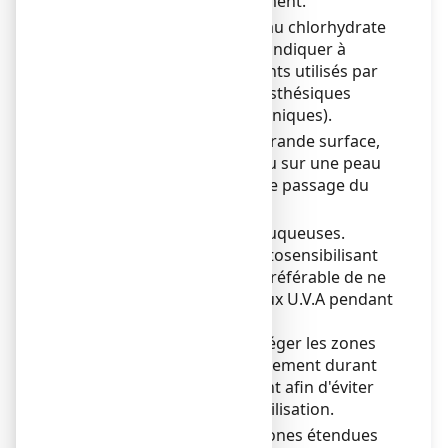
composants de ce médicament.
L'apparition d'une allergie au chlorhydrate
d’isothipendyl peut contre-indiquer à
l'avenir certains médicaments utilisés par
voie générale (certains anesthésiques
locaux, certains antihistaminiques).
Ne pas appliquer sur une grande surface,
sous pansement occlusif ou sur une peau
lésée en raison du risque de passage du
principe actif dans le sang.
Ne pas appliquer sur les muqueuses.
Compte-tenu de l'effet photosensibilisant
des phénothiazines, il est préférable de ne
pas s'exposer au soleil ni aux U.V.A pendant
le traitement.
Il est recommandé de protéger les zones
traitées par le port d'un vêtement durant
toute la durée du traitement afin d'éviter
tout risque de photosensibilisation.
Ne pas appliquer sur des zones étendues