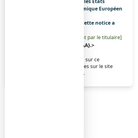
Noms du médicament dans les Etats
membres de l'Espace Economique Européen
Sans objet.
La dernière date à laquelle cette notice a
été révisée est :
[à compléter ultérieurement par le titulaire]
< {MM/AAAA}>< {mois AAAA}.>
Autres
Des informations détaillées sur ce
médicament sont disponibles sur le site
Internet de l’ANSM (France).