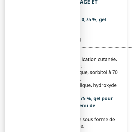
6. CONTENU DE L’EMBALLAGE ET
AUTRES INFORMATIONS
Ce que contient APAISYLGEL 0,75 %, gel
pour application cutanée
La substance active est :
Chlorhydrate d'isothipendyl
...............................................................................................
0,750 g
Pour 100 g de gel pour application cutanée.
Les autres composants sont :
Acide édétique, acide sorbique, sorbitol à 70
pour cent non cristallisable,
carboxyméthylcellulose sodique, hydroxyde
de sodium, eau purifiée.
Qu’est-ce que APAISYLGEL 0,75 %, gel pour
application cutanée et contenu de
l’emballage extérieur
Ce médicament se présente sous forme de
gel pour application cutanée.