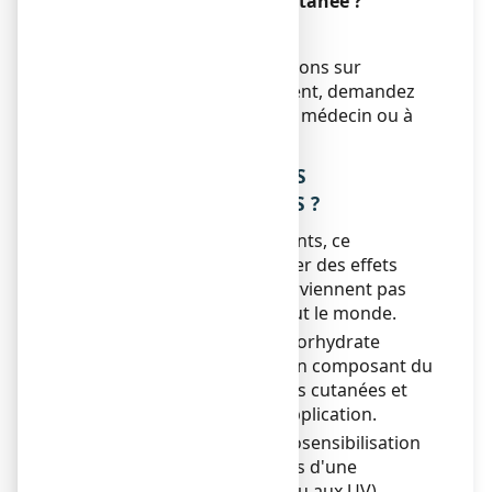
%, gel pour application cutanée ?
Sans objet.
Si vous avez d’autres questions sur
l’utilisation de ce médicament, demandez
plus d’informations à votre médecin ou à
votre pharmacien.
4. QUELS SONT LES EFFETS
INDESIRABLES EVENTUELS ?
Comme tous les médicaments, ce
médicament peut provoquer des effets
indésirables, mais ils ne surviennent pas
systématiquement chez tout le monde.
•
Risque d'allergie au chlorhydrate
d'isothipendyl ou à un composant du
gel avec des réactions cutanées et
localisées au site d’application.
•
Très rares cas de photosensibilisation
(réaction cutanée lors d'une
exposition au soleil ou aux UV).