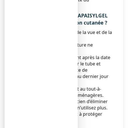
médicament.
5. COMMENT CONSERVER APAISYLGEL
0,75 %, gel pour application cutanée ?
Tenir ce médicament hors de la vue et de la
portée des enfants.
A conserver à une température ne
dépassant pas à 25°C.
N’utilisez pas ce médicament après la date
de péremption indiquée sur le tube et
l’emballage extérieur. La date de
péremption fait référence au dernier jour
de ce mois.
Ne jetez aucun médicament au tout-à-
l’égout
ou avec
les ordures ménagères.
Demandez à votre pharmacien d’éliminer
les médicaments que vous n’utilisez plus.
Ces mesures contribueront à protéger
l’environnement.