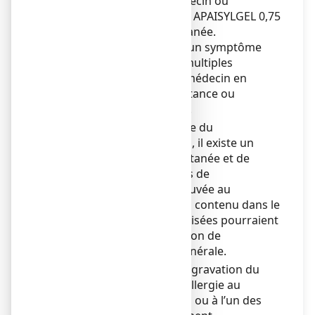
Adressez-vous à votre médecin ou
pharmacien avant d’utiliser APAISYLGEL 0,75
%, gel pour application cutanée.
La démangeaison n'est qu'un symptôme
qui peut avoir des causes multiples
nécessitant l'avis de votre médecin en
particulier en cas de persistance ou
d'aggravation des troubles.
Compte-tenu de la présence du
chlorhydrate d’isothipendyl, il existe un
risque de sensibilisation cutanée et de
photosensibilisation. En cas de
sensibilisation cutanée prouvée au
chlorhydrate d’isothipendyl contenu dans le
gel, des sensibilisations croisées pourraient
survenir après administration de
phénothiazines par voie générale.
Aussi, la persistance ou l'aggravation du
prurit peut être liée à une allergie au
chlorhydrate d’isothipendyl ou à l’un des