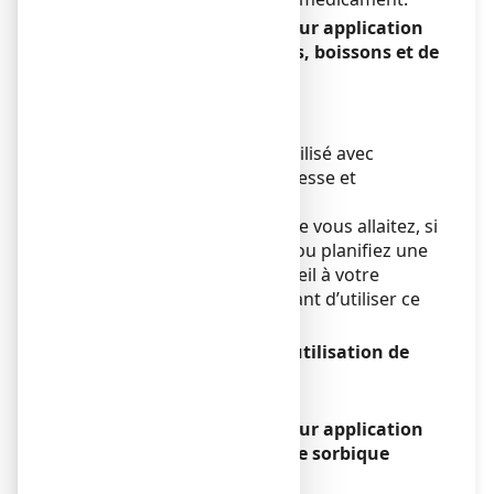
APAISYLGEL 0,75 %, gel pour application
cutanée avec des aliments, boissons et de
l’alcool
Sans objet.
Grossesse et allaitement
Ce médicament doit être utilisé avec
prudence pendant la grossesse et
l'allaitement.
Si vous êtes enceinte ou que vous allaitez, si
vous pensez être enceinte ou planifiez une
grossesse, demandez conseil à votre
médecinou pharmacien avant d’utiliser ce
médicament.
Conduite de véhicules et utilisation de
machines
Sans objet.
APAISYLGEL 0,75 %, gel pour application
cutanée contient de l'acide sorbique
(E200).