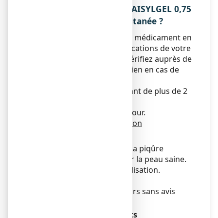
3. COMMENT UTILISER APAISYLGEL 0,75
%, gel pour application cutanée ?
Veillez à toujours utiliser ce médicament en
suivant exactement les indications de votre
médecin ou pharmacien. Vérifiez auprès de
votre médecin ou pharmacien en cas de
doute.
Réservé à l'adulte et à l'enfant de plus de 2
ans.
1 application 2 à 3 fois par jour.
Mode et voie d'administration
Voie cutanée.
Appliquer uniquement sur la piqûre
d’insecte sans déborder sur la peau saine.
Se laver les mains après utilisation.
Durée du traitement
Ne pas utiliser plus de 5 jours sans avis
médical.
Utilisation chez les enfants