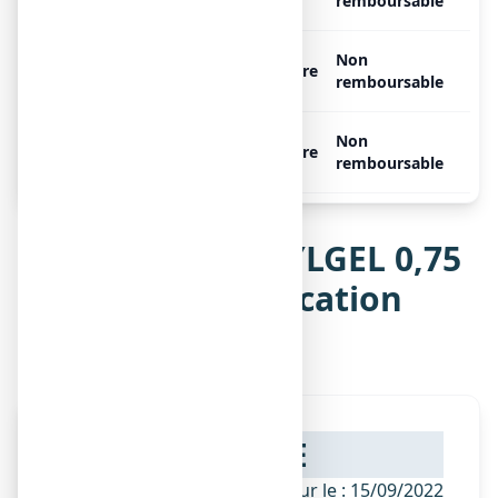
de 20 g de gel
remboursable
APAISYLGEL 0,75 %, 1 tube
Non
Libre
de 30 g de gel
remboursable
APAISYLGEL 0,75 %, 1 tube
Non
Libre
de 40 g de gel
remboursable
Notice de APAISYLGEL 0,75
%, gel pour application
cutanée
NOTICE
ANSM - Mis à jour le : 15/09/2022