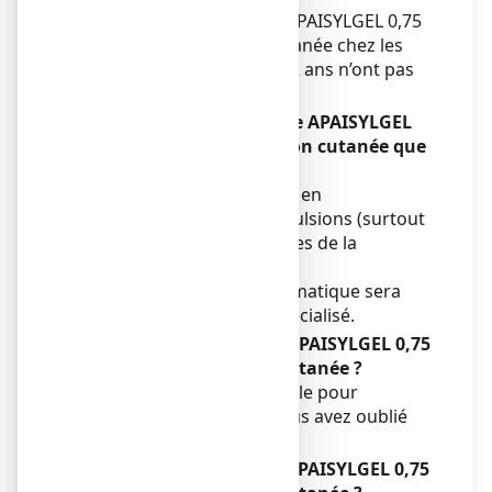
La sécurité et l’efficacité d’APAISYLGEL 0,75
%, gel pour application cutanée chez les
enfants âgés de moins de 2 ans n’ont pas
été établies.
Si vous avez utilisé plus de APAISYLGEL
0,75 %, gel pour application cutanée que
vous n’auriez dû
•
Signes d'un surdosage en
prométhazine : convulsions (surtout
chez l'enfant), troubles de la
conscience, coma ;
•
Un traitement symptomatique sera
institué en milieu spécialisé.
Si vous oubliez d’utiliser APAISYLGEL 0,75
%, gel pour application cutanée ?
N’utilisez pas de dose double pour
compenser la dose que vous avez oublié
d’utiliser.
Si vous arrêtez d’utiliser APAISYLGEL 0,75