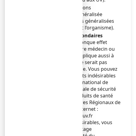
•
Très rares cas de réactions
d’hypersensibilité généralisée
(réactions allergiques généralisées
pouvant toucher tout l’organisme).
Déclaration des effets secondaires
Si vous ressentez un quelconque effet
indésirable, parlez-en à votre médecin ou
votre pharmacien. Ceci s’applique aussi à
tout effet indésirable qui ne serait pas
mentionné dans cette notice. Vous pouvez
également déclarer les effets indésirables
directement via le système national de
déclaration : Agence nationale de sécurité
du médicament et des produits de santé
(ANSM) et réseau des Centres Régionaux de
Pharmacovigilance - Site internet :
www.signalement-sante.gouv.fr
En signalant les effets indésirables, vous
contribuez à fournir davantage
d’informations sur la sécurité du