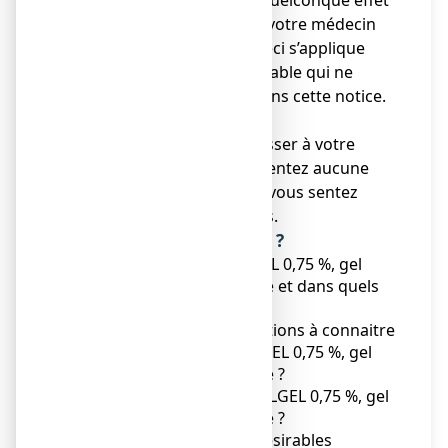
● Si vous ressentez un quelconque effet
indésirable, parlez-en à votre médecin
ou votre pharmacien. Ceci s’applique
aussi à tout effet indésirable qui ne
serait pas mentionné dans cette notice.
Voir rubrique 4.
● Vous devez vous adresser à votre
médecin si vous ne ressentez aucune
amélioration ou si vous vous sentez
moins bien après 5 jours.
Que contient cette notice ?
1. Qu'est-ce que APAISYLGEL 0,75 %, gel
pour application cutanée et dans quels
cas est-il utilisé ?
2. Quelles sont les informations à connaitre
avant d'utiliser APAISYLGEL 0,75 %, gel
pour application cutanée ?
3. Comment utiliser APAISYLGEL 0,75 %, gel
pour application cutanée ?
4. Quels sont les effets indésirables