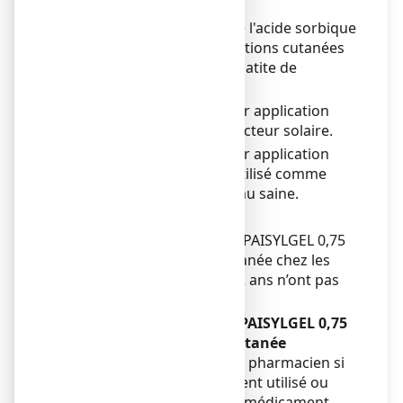
du corps.
Ce médicament contient de l'acide sorbique
et peut provoquer des réactions cutanées
locales (par exemple : dermatite de
contact).
APAISYLGEL 0,75 %, gel pour application
cutanée, n'est pas un protecteur solaire.
APAISYLGEL 0,75 %, gel pour application
cutanée, ne doit pas être utilisé comme
crème de soins sur une peau saine.
Enfants
La sécurité et l’efficacité d’APAISYLGEL 0,75
%, gel pour application cutanée chez les
enfants âgés de moins de 2 ans n’ont pas
été établies.
Autres médicaments et APAISYLGEL 0,75
%, gel pour application cutanée
Informez votre médecin ou pharmacien si
vous utilisez, avez récemment utilisé ou
pourriez utiliser tout autre médicament.