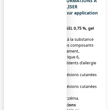
2. QUELLES SONT LES INFORMATIONS A
CONNAITRE AVANT D'UTILISER
APAISYLGEL 0,75 %, gel pour application
cutanée ?
N’utilisez jamais APAISYLGEL 0,75 %, gel
pour application cutanée
● si vous êtes allergique à la substance
active ou à l’un des autres composants
contenus dans ce médicament,
mentionnés dans la rubrique 6,
● si vous avez des antécédents d’allergie
aux antihistaminiques,
● si vous présentez des lésions cutanées
infectées ou irritées,
● si vous présentez des lésions cutanées
suintantes
● Si vous êtes atteint d’eczéma.
Avertissements et précautions