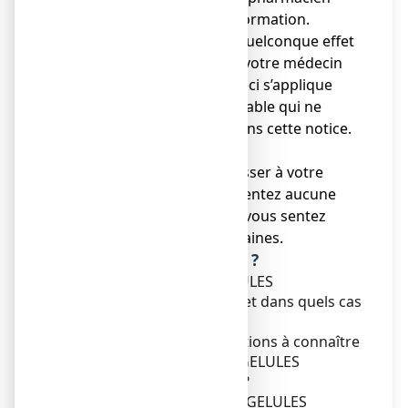
pour tout conseil ou information.
● Si vous ressentez un quelconque effet
indésirable, parlez-en à votre médecin
ou votre pharmacien. Ceci s’applique
aussi à tout effet indésirable qui ne
serait pas mentionné dans cette notice.
Voir rubrique 4.
● Vous devez vous adresser à votre
médecin si vous ne ressentez aucune
amélioration ou si vous vous sentez
moins bien après 2 semaines.
Que contient cette notice ?
1. Qu'est-ce que ARKOGELULES
ESCHSCHOLTZIA, gélule et dans quels cas
est-il utilisé ?
2. Quelles sont les informations à connaître
avant de prendre ARKOGELULES
ESCHSCHOLTZIA, gélule ?
3. Comment prendre ARKOGELULES