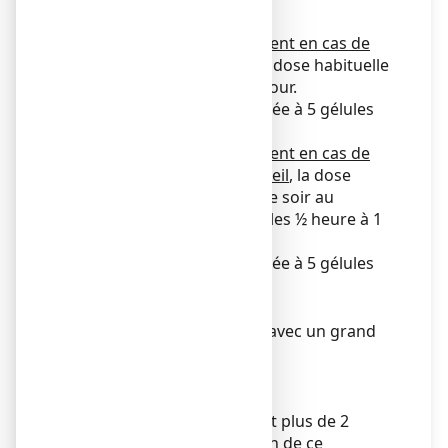
Adultes
Si vous prenez ce médicament en cas de
tension nerveuse légère
, la dose habituelle
est de 2 gélules, 2 fois par jour.
La posologie peut être portée à 5 gélules
par jour si nécessaire.
Si vous prenez ce médicament en cas de
troubles mineurs du sommeil
, la dose
habituelle est de 2 gélules le soir au
moment du repas et 2 gélules ½ heure à 1
heure avant le coucher.
La posologie peut être portée à 5 gélules
par jour si nécessaire.
Mode d’administration
Voie orale. Avalez la gélule avec un grand
verre d’eau.
Durée du traitement
1 mois.
Si les symptômes persistent plus de 2
semaines durant l’utilisation de ce