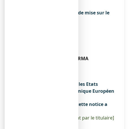
06510 CARROS
Exploitant de l’autorisation de mise sur le
marché
ARKOMEDICA
1ERE AVENUE 2709M
LID DE CARROS LE BROC
06510 CARROS
Fabricant
LABORATOIRES ARKOPHARMA
LID de Carros le Broc
1ère Avenue 2709 M
06510 CARROS
Noms du médicament dans les Etats
membres de l'Espace Economique Européen
Sans objet.
La dernière date à laquelle cette notice a
été révisée est :
[A compléter ultérieurement par le titulaire]
Autres