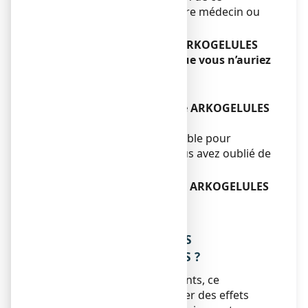
médicament, consultez votre médecin ou
votre pharmacien.
Si vous avez pris plus de ARKOGELULES
ESCHSCHOLTZIA, gélule que vous n’auriez
dû :
Sans objet.
Si vous oubliez de prendre ARKOGELULES
ESCHSCHOLTZIA, gélule :
Ne prenez pas de dose double pour
compenser la dose que vous avez oublié de
prendre.
Si vous arrêtez de prendre ARKOGELULES
ESCHSCHOLTZIA, gélule :
Sans objet.
4. QUELS SONT LES EFFETS
INDESIRABLES EVENTUELS ?
Comme tous les médicaments, ce
médicament peut provoquer des effets