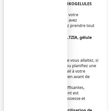
Autres médicaments et ARKOGELULES
ESCHSCHOLTZIA, gélule
Informez votre médecin ou votre
pharmacien si vous prenez, avez
récemment pris ou pourriez prendre tout
autre médicament.
ARKOGELULES ESCHSCHOLTZIA, gélule
avec des aliments
Sans objet.
Grossesse et allaitement
Si vous êtes enceinte ou que vous allaitez, si
vous pensez être enceinte ou planifiez une
grossesse, demandez conseil à votre
médecin ou votre pharmacien avant de
prendre ce médicament.
En l’absence de données suffisantes,
l’utilisation de ce médicament est
déconseillée pendant la grossesse et
l’allaitement.
Conduite de véhicules et utilisation de