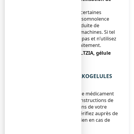
machines
Ce médicament peut, chez certaines
personnes, provoquer une somnolence
rendant dangereuse la conduite de
véhicules et l’utilisation de machines. Si tel
est votre cas, ne conduisez pas et n’utilisez
pas de machines lors du traitement.
ARKOGELULES ESCHSCHOLTZIA, gélule
contient
Sans objet.
3. COMMENT PRENDRE ARKOGELULES
ESCHSCHOLTZIA, gélule ?
Veillez à toujours prendre ce médicament
en suivant exactement les instructions de
cette notice ou les indications de votre
médecin ou pharmacien. Vérifiez auprès de
votre médecin ou pharmacien en cas de
doute.
Posologie