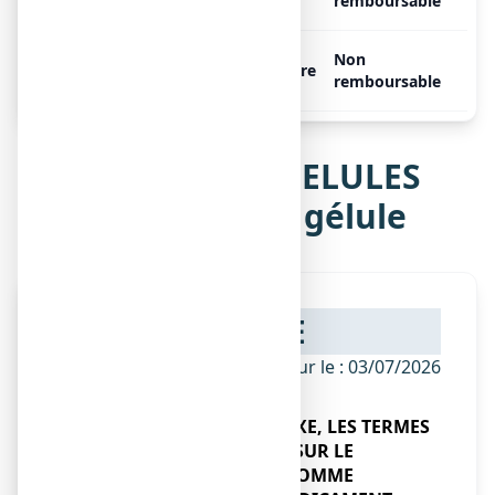
ESCHSCHOLTZIA, 150 gélules
remboursable
ARKOGELULES
Non
Libre
ESCHSCHOLTZIA, 45 gélules
remboursable
Notice de ARKOGELULES
ESCHSCHOLTZIA, gélule
NOTICE
ANSM - Mis à jour le : 03/07/2026
DANS LA PRESENTE ANNEXE, LES TERMES
"AUTORISATION DE MISE SUR LE
MARCHE" S'ENTENDENT COMME