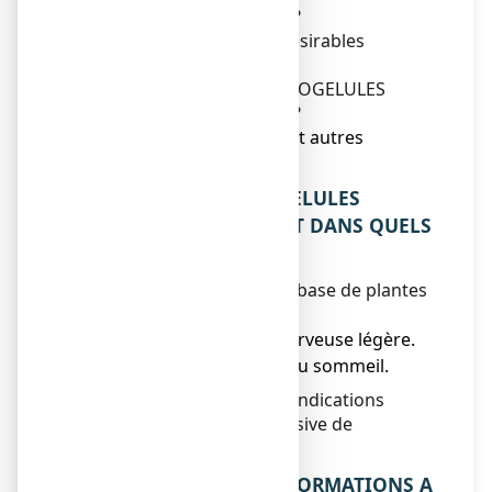
ESCHSCHOLTZIA, gélule ?
4. Quels sont les effets indésirables
éventuels ?
5. Comment conserver ARKOGELULES
ESCHSCHOLTZIA, gélule ?
6. Contenu de l’emballage et autres
informations.
1. QU’EST-CE QUE ARKOGELULES
ESCHSCHOLTZIA, gélule ET DANS QUELS
CAS EST-IL UTILISE ?
Médicament traditionnel à base de plantes
utilisé dans :
● les états de tension nerveuse légère.
● les troubles mineurs du sommeil.
Son usage est réservé aux indications
spécifiées sur la base exclusive de
l’ancienneté de l’usage.
2. QUELLES SONT LES INFORMATIONS A