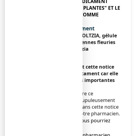
"ENREGISTREMENT DE MEDICAMENT
TRADITIONNEL A BASE DE PLANTES" ET LE
TERME "AUTORISATION" COMME
"ENREGISTREMENT"
Dénomination du médicament
ARKOGELULES ESCHSCHOLTZIA, gélule
Poudre des parties aériennes fleuries
d’eschscholtzia
Encadré
Veuillez lire attentivement cette notice
avant de prendre ce médicament car elle
contient des informations importantes
pour vous.
Vous devez toujours prendre ce
médicament en suivant scrupuleusement
les informations fournies dans cette notice
ou par votre médecin ou votre pharmacien.
● Gardez cette notice. Vous pourriez
avoir besoin de la relire.
● Adressez-vous à votre pharmacien