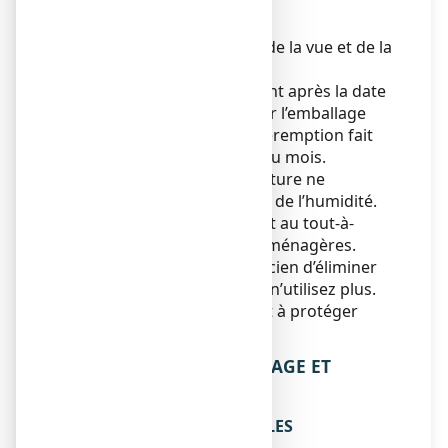
ESCHSCHOLTZIA, gélule ?
Tenir ce médicament hors de la vue et de la
portée des enfants.
N’utilisez pas ce médicament après la date
de péremption indiquée sur l’emballage
après « EXP ». La date de péremption fait
référence au dernier jour du mois.
A conserver à une température ne
dépassant pas 30°C, à l’abri de l’humidité.
Ne jetez aucun médicament au tout-à-
l’égout ni avec les ordures ménagères.
Demandez à votre pharmacien d’éliminer
les médicaments que vous n’utilisez plus.
Ces mesures contribueront à protéger
l’environnement.
6. CONTENU DE L’EMBALLAGE ET
AUTRES INFORMATIONS
Ce que contient ARKOGELULES