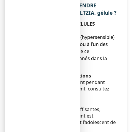
CONNAITRE AVANT DE PRENDRE
ARKOGELULES ESCHSCHOLTZIA, gélule ?
Ne prenez jamais ARKOGELULES
ESCHSCHOLTZIA, gélule :
● si vous êtes allergique (hypersensible)
à la substance active ou à l’un des
autres constituants de ce
médicament, mentionnés dans la
rubrique 6.
Avertissements et précautions
Si les symptômes s’aggravent pendant
l‘utilisation de ce médicament, consultez
votre médecin.
Enfants et adolescents
En l’absence de données suffisantes,
l’utilisation de ce médicament est
déconseillée chez l’enfant et l’adolescent de
moins de 18 ans.