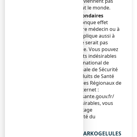
indésirables, mais ils ne surviennent pas
systématiquement chez tout le monde.
Déclaration des effets secondaires
Si vous ressentez un quelconque effet
indésirable, parlez-en à votre médecin ou à
votre pharmacien. Ceci s’applique aussi à
tout effet indésirable qui ne serait pas
mentionné dans cette notice. Vous pouvez
également déclarer les effets indésirables
directement via le système national de
déclaration : Agence Nationale de Sécurité
du Médicament et des Produits de Santé
(ANSM) et réseau des Centres Régionaux de
Pharmacovigilance - Site internet :
https://signalement.social-sante.gouv.fr/
En signalant les effets indésirables, vous
contribuez à fournir davantage
d’informations sur la sécurité du
médicament.
5. COMMENT CONSERVER ARKOGELULES