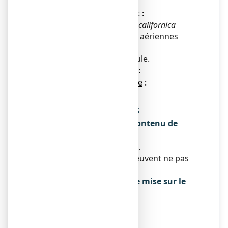
ESCHSCHOLTZIA, gélule
● La substance active est :
Eschscholtzia (
Eschscholtzia californica
Cham.) (poudre des parties aériennes
fleuries d’)........ 300 mg
Pour une gélule.
● L’autre composant est :
Enveloppe de la gélule
:
hypromellose.
Qu’est-ce que ARKOGELULES
ESCHSCHOLTZIA, gélule et contenu de
l’emballage extérieur
Flacon de 45 ou 150 gélules.
Toutes les présentations peuvent ne pas
être commercialisées.
Titulaire de l’autorisation de mise sur le
marché
ARKOMEDICA
1ERE AVENUE 2709M
LID DE CARROS LE BROC