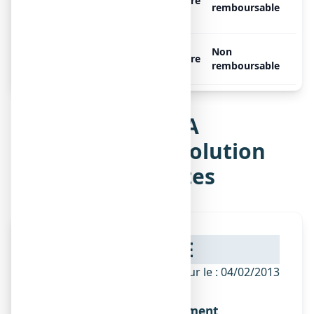
flacon compte-gouttes de 30
Libre
remboursable
ml
ARNICA COMPLEXE N°1, 1
Non
Libre
flacon de 20 ml
remboursable
Notice de ARNICA
COMPLEXE N°1, solution
buvable en gouttes
NOTICE
ANSM - Mis à jour le : 04/02/2013
Dénomination du médicament