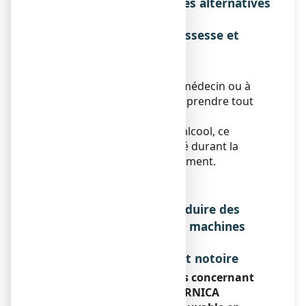
phytothérapie ou thérapies alternatives
Sans objet.
Utilisation pendant la grossesse et
l'allaitement
Grossesse et allaitement
Demandez conseil à votre médecin ou à
votre pharmacien avant de prendre tout
médicament.
En raison de la présence d’alcool, ce
médicament est déconseillé durant la
grossesse et durant l’allaitement.
Sportifs
Sans objet.
Effets sur l'aptitude à conduire des
véhicules ou à utiliser des machines
Sans objet.
Liste des excipients à effet notoire
Informations importantes concernant
certains composants de ARNICA