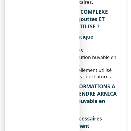
6. Informations supplémentaires.
1. QU’EST-CE QUE ARNICA COMPLEXE
N°1, solution buvable en gouttes ET
DANS QUELS CAS EST-IL UTILISE ?
Classe pharmacothérapeutique
Sans objet.
Indications thérapeutiques
ARNICA COMPLEXE N°1, solution buvable en
gouttes est un médicament
homéopathique traditionnellement utilisé
dans les traumatismes et les courbatures.
2. QUELLES SONT LES INFORMATIONS A
CONNAITRE AVANT DE PRENDRE ARNICA
COMPLEXE N°1, solution buvable en
gouttes ?
Liste des informations nécessaires
avant la prise du médicament