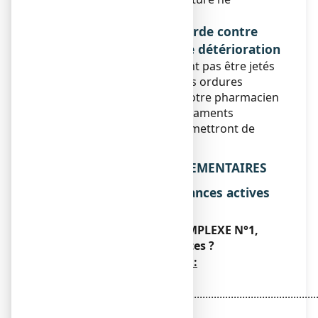
dépassant pas 25°C.
Si nécessaire, mises en garde contre
certains signes visibles de détérioration
Les médicaments ne doivent pas être jetés
au tout-à-l’égout ou avec les ordures
ménagères. Demandez à votre pharmacien
ce qu’il faut faire des médicaments
inutilisés. Ces mesures permettront de
protéger l’environnement.
6. INFORMATIONS SUPPLEMENTAIRES
Liste complète des substances actives
et des excipients
Que contient ARNICA COMPLEXE N°1,
solution buvable en gouttes ?
Les substances actives sont
:
Arnica montana 3DH
...............................................................................................
3 ml