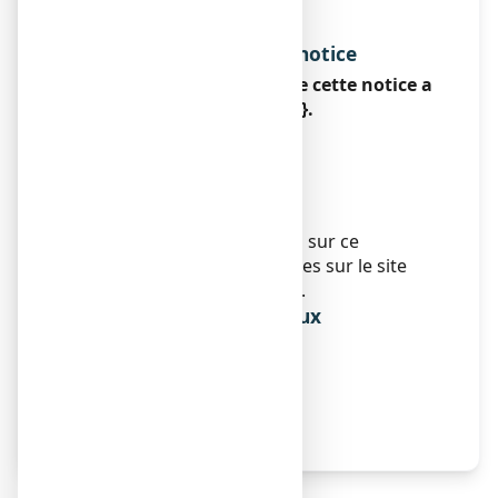
Européen
Sans objet.
Date d’approbation de la notice
La dernière date à laquelle cette notice a
été approuvée est le {date}.
AMM sous circonstances
exceptionnelles
Sans objet.
Informations Internet
Des informations détaillées sur ce
médicament sont disponibles sur le site
Internet de l’ANSM (France).
Informations réservées aux
professionnels de santé
Sans objet.
Autres
Sans objet.