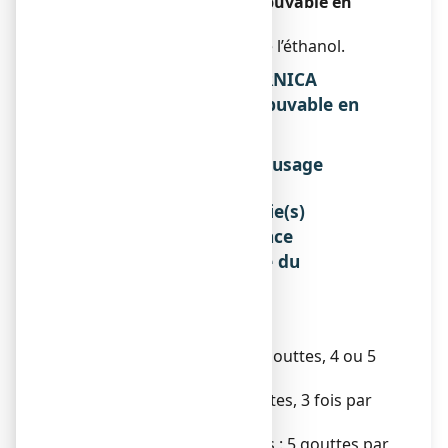
COMPLEXE N°1, solution buvable en
gouttes :
Ce médicament contient de l’éthanol.
3. COMMENT PRENDRE ARNICA
COMPLEXE N°1, solution buvable en
gouttes ?
Instructions pour un bon usage
Sans objet.
Posologie, Mode et/ou voie(s)
d'administration, Fréquence
d'administration et Durée du
traitement
Posologie
Adulte :
er
1
jour de traitement : 20 gouttes, 4 ou 5
fois par jour.
Les jours suivants : 20 gouttes, 3 fois par
jour.
Enfants de 30 mois à 12 ans : 5 gouttes par