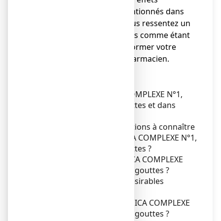
indésirables non mentionnés dans
cette notice, ou si vous ressentez un
des effets mentionnés comme étant
grave, veuillez en informer votre
médecin ou votre pharmacien.
Sommaire notice
Dans cette notice :
1. Qu'est-ce que ARNICA COMPLEXE N°1,
solution buvable en gouttes et dans
quels cas est-il utilisé ?
2. Quelles sont les informations à connaître
avant de prendre ARNICA COMPLEXE N°1,
solution buvable en gouttes
?
3. Comment prendre ARNICA COMPLEXE
N°1, solution buvable en gouttes
?
4. Quels sont les effets indésirables
éventuels ?
5. Comment conserver ARNICA COMPLEXE
N°1, solution buvable en gouttes
?