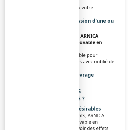
n’auriez dû :
Consultez votre médecin ou votre
pharmacien.
Instructions en cas d'omission d'une ou
de plusieurs doses
Si vous oubliez de prendre ARNICA
COMPLEXE N°1, solution buvable en
gouttes :
Ne prenez pas de dose double pour
compenser la dose que vous avez oublié de
prendre.
Risque de syndrome de sevrage
Sans objet.
4. QUELS SONT LES EFFETS
INDESIRABLES EVENTUELS ?
Description des effets indésirables
Comme tous les médicaments, ARNICA
COMPLEXE N°1, solution buvable en
gouttes est susceptible d'avoir des effets