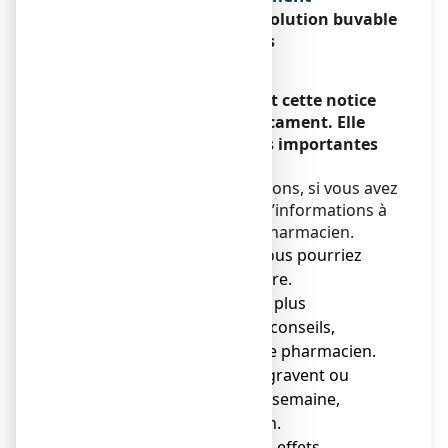
ARNICA COMPLEXE N°1, solution buvable
en gouttes
Encadré
Veuillez lire attentivement cette notice
avant de prendre ce médicament. Elle
contient des informations importantes
pour votre traitement.
Si vous avez d’autres questions, si vous avez
un doute, demandez plus d’informations à
votre médecin ou à votre pharmacien.
● Gardez cette notice, vous pourriez
avoir besoin de la relire.
● Si vous avez besoin de plus
d'informations et de conseils,
adressez-vous à votre pharmacien.
● Si les symptômes s'aggravent ou
persistent après une semaine,
consultez un médecin.
● Si vous remarquez des effets