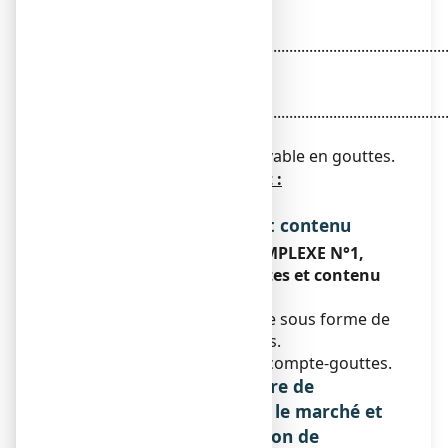
3 ml
Millefolium 3DH
...............................................................................................
3 ml
Sambucus nigra 3DH
...............................................................................................
3 ml
pour 30 ml de solution buvable en gouttes.
Les autres composants sont :
Ethanol, eau purifiée.
Forme pharmaceutique et contenu
Qu’est ce que ARNICA COMPLEXE N°1,
solution buvable en gouttes et contenu
de l’emballage extérieur ?
Ce médicament se présente sous forme de
solution buvable en gouttes.
Flacon de 30 ml muni d’un compte-gouttes.
Nom et adresse du titulaire de
l'autorisation de mise sur le marché et
du titulaire de l'autorisation de