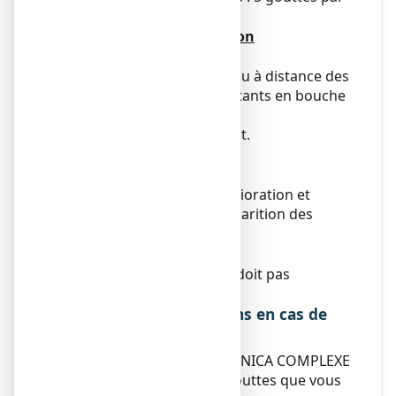
jour.
Mode et voie d’administration
Voie sublinguale
A prendre dans un peu d’eau à distance des
repas, garder quelques instants en bouche
avant d’avaler.
Tenir le flacon verticalement.
Fréquence d'administration
Espacer les prises dès amélioration et
cesser les prises dès la disparition des
symptômes.
Durée du traitement
La durée du traitement ne doit pas
dépasser une semaine.
Symptômes et instructions en cas de
surdosage
Si vous avez pris plus de ARNICA COMPLEXE
N°1, solution buvable en gouttes que vous