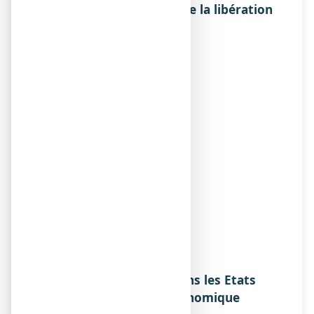
fabrication responsable de la libération
des lots, si différent
Titulaire
lABORATOIRES LEHNING
3 rue du petit marais
57640 sainte barbe
FRANCE
Exploitant
lABORATOIRES LEHNING
3 rue du petit marais
57640 sainte barbe
F
rance
Fabricant
lABORATOIRES LEHNING
3 rue du petit marais
57640 sainte barbe
FRANCE
Noms du médicament dans les Etats
membres de l'Espace Economique