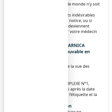
indésirables, bien que tout le monde n’y soit
pas sujet.
Si vous remarquez des effets indésirables
non mentionnés dans cette notice, ou si
certains effets indésirables deviennent
graves, veuillez en informer votre médecin
ou votre pharmacien.
5. COMMENT CONSERVER ARNICA
COMPLEXE N°1, solution buvable en
gouttes ?
Tenir hors de la portée et de la vue des
enfants.
Date de péremption
Ne pas utiliser ARNICA COMPLEXE N°1,
solution buvable en gouttes après la date
de péremption figurant sur l’étiquette et la
boîte.
Conditions de conservation
A conserver à une température ne