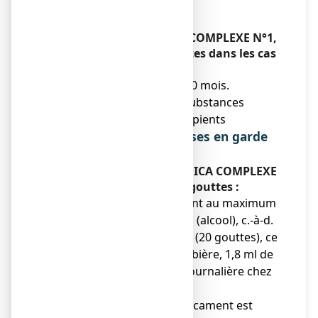
Sans objet.
Contre-indications
N’utiliser jamais ARNICA COMPLEXE N°1,
solution buvable en gouttes dans les cas
suivants :
● Enfants de moins de 30 mois.
● Hypersensibilité aux substances
actives ou à l’un des excipients
Précautions d'emploi ; mises en garde
spéciales
Faites attention avec ARNICA COMPLEXE
N°1, solution buvable en gouttes :
● Ce médicament contient au maximum
45 %
V/V
de vol d’éthanol (alcool), c.-à-d.
jusqu’à 178 mg par dose (20 gouttes), ce
qui équivaut à 4,4 ml de bière, 1,8 ml de
vin par dose maximale journalière chez
l’adulte.
● L’utilisation de ce médicament est