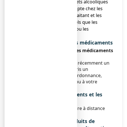
dangereuse chez les sujets alcooliques
et doit être prise en compte chez les
femmes enceintes ou allaitant et les
groupes à haut risque tels que les
insuffisants hépatiques ou les
épileptiques.
Interactions avec d'autres médicaments
Prise ou utilisation d'autres médicaments
:
Si vous prenez ou avez pris récemment un
autre médicament, y compris un
médicament obtenu sans ordonnance,
parlez-en à votre médecin ou à votre
pharmacien.
Interactions avec les aliments et les
boissons
Ce médicament est à prendre à distance
des repas.
Interactions avec les produits de