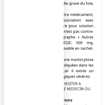
● Si vous avez une maladie grave du foie,
des reins ou du cœur.
● Si vous prenez un autre médicament,
assurez-vous que l’association avec
ASPEGIC 500 mg, poudre pour solution
buvable en sachet-dose n’est pas contre-
indiquée (voir le paragraphe « Autres
médicaments et ASPEGIC 500 mg,
poudre pour solution buvable en sachet-
dose »).
● Si vous êtes atteint d’une mastocytose
(maladie des cellules impliquées dans les
réactions allergiques) car il existe un
risque de réactions allergiques sévères.
EN CAS DE DOUTE, NE PAS HESITER A
DEMANDER L'AVIS DE VOTRE MEDECIN OU
DE
VOTRE PHARMACIEN.
Avertissements et précautions