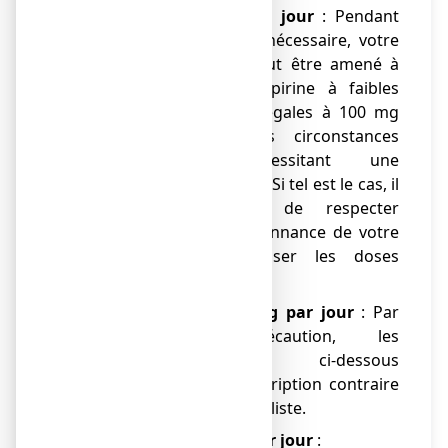
●
jusqu’à 100 mg par jour
: Pendant
toute la grossesse, si nécessaire, votre
médecin spécialiste peut être amené à
vous prescrire de l’aspirine à faibles
doses (inférieures ou égales à 100 mg
par jour), dans des circonstances
exceptionnelles nécessitant une
surveillance spécialisée. Si tel est le cas, il
est très important de respecter
scrupuleusement l’ordonnance de votre
médecin, sans dépasser les doses
prescrites.
●
entre 100 et 500 mg par jour
: Par
mesure de précaution, les
recommandations ci-dessous
s’appliquent, sauf prescription contraire
de votre médecin spécialiste.
●
à partir de 500 mg par jour
: