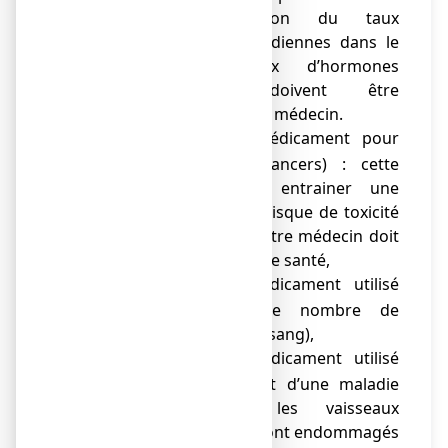
une augmentation du taux
d’hormones thyroïdiennes dans le
sang. Les taux d’hormones
thyroïdiennes doivent être
surveillés par votre médecin.
pémétrexed (médicament pour
o
traiter certains cancers) : cette
association peut entrainer une
augmentation du risque de toxicité
au pémétrexed. Votre médecin doit
vérifier votre état de santé,
anagrélide (médicament utilisé
o
pour diminuer le nombre de
plaquettes dans le sang),
défibrotide (médicament utilisé
o
pour le traitement d’une maladie
dans laquelle les vaisseaux
sanguins du foie sont endommagés