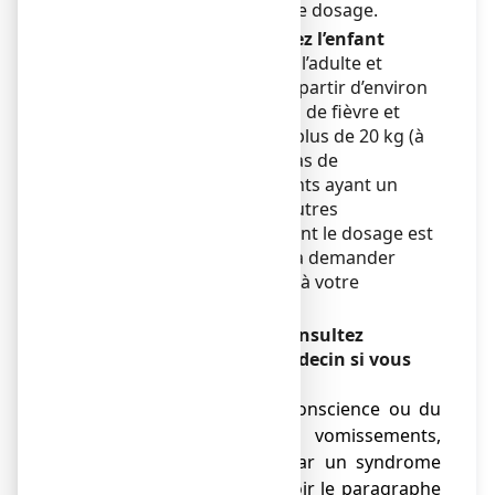
de l’aspirine, quel que soit le dosage.
Pendant le traitement chez l’enfant
Ce dosage est adapté pour l’adulte et
l’enfant de plus de 30 kg (à partir d’environ
9 ans) en cas de douleur ou de fièvre et
pour l’adulte et l’enfant de plus de 20 kg (à
partir d’environ 6 ans) en cas de
rhumatisme. Pour les enfants ayant un
poids différent, il existe d’autres
présentations d’aspirine dont le dosage est
plus adapté. N’hésitez pas à demander
conseil à votre médecin ou à votre
pharmacien.
Pendant le traitement, consultez
immédiatement votre médecin si vous
avez :
● des troubles de la conscience ou du
comportement et des vomissements,
arrêtez le traitement car un syndrome
de Reye est possible (voir le paragraphe