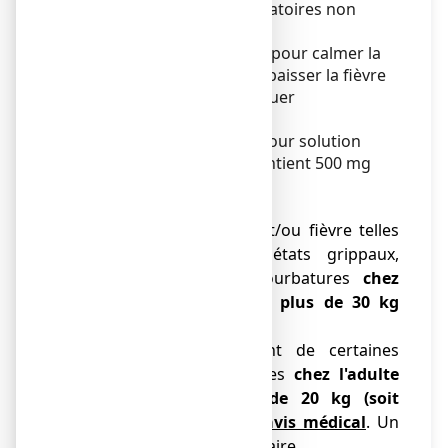
médicaments anti-inflammatoires non
stéroïdiens.
L’aspirine peut être utilisée pour calmer la
douleur (antalgique), faire baisser la fièvre
(antipyrétique) et/ou diminuer
l’inflammation.
ASPEGIC 500 mg, poudre pour solution
buvable en sachet-dose contient 500 mg
d’aspirine.
Il est utilisé :
● En cas de douleur et/ou fièvre telles
que maux de tête, états grippaux,
douleurs dentaires, courbatures
chez
l'adulte et l'enfant de plus de 30 kg
(environ de 9 à 15 ans),
● Dans le traitement de certaines
affections rhumatismales
chez l'adulte
et l'enfant de plus de 20 kg (soit
environ 6 ans)
après avis médical
. Un
suivi médical est nécessaire.