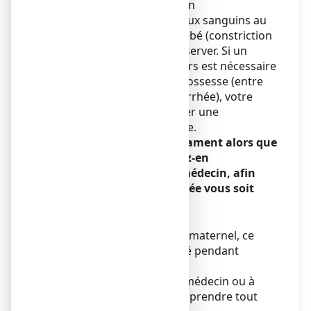
semaines d’aménorrhée), un
rétrécissement des vaisseaux sanguins au
niveau du cœur de votre bébé (constriction
du canal artériel) peut s’observer. Si un
traitement de plusieurs jours est nécessaire
ème
pendant le 5
mois de grossesse (entre
20 et 24 semaines d’aménorrhée), votre
médecin peut recommander une
surveillance supplémentaire.
Si vous avez pris ce médicament alors que
vous étiez enceinte, parlez-en
immédiatement à votre médecin, afin
qu’une surveillance adaptée vous soit
proposée si nécessaire.
Allaitement
L’aspirine passe dans le lait maternel, ce
médicament est déconseillé pendant
l’allaitement.
Demandez conseil à votre médecin ou à
votre pharmacien avant de prendre tout