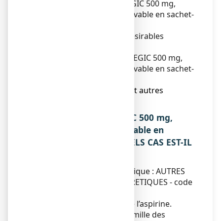
3. Comment prendre ASPEGIC 500 mg,
poudre pour solution buvable en sachet-
dose ?
4. Quels sont les effets indésirables
éventuels ?
5. Comment conserver ASPEGIC 500 mg,
poudre pour solution buvable en sachet-
dose ?
6. Contenu de l’emballage et autres
informations.
1. QU’EST-CE QUE ASPEGIC 500 mg,
poudre pour solution buvable en
sachet-dose ET DANS QUELS CAS EST-IL
UTILISE ?
Classe pharmacothérapeutique : AUTRES
ANALGESIQUES ET ANTIPYRETIQUES - code
ATC : N02BA01.
Ce médicament contient de l’aspirine.
L’aspirine appartient à la famille des