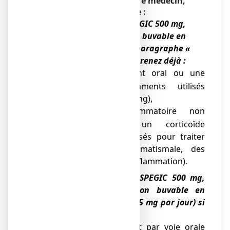
Sauf avis contraire de votre médecin,
vous ne devez pas prendre :
●
de fortes doses d’ASPEGIC 500 mg,
poudre pour solution buvable en
sachet-dose (voir le paragraphe «
Posologie ») si vous prenez déjà :
un anticoagulant oral ou une
o
héparine (médicaments utilisés
pour fluidifier le sang),
un anti-inflammatoire non
o
stéroïdien ou un corticoïde
(médicaments utilisés pour traiter
une maladie rhumatismale, des
douleurs ou une inflammation).
●
de faibles doses d’ASPEGIC 500 mg,
poudre pour solution buvable en
sachet-dose (50 à 375 mg par jour) si
vous prenez déjà :
un anticoagulant par voie orale
o