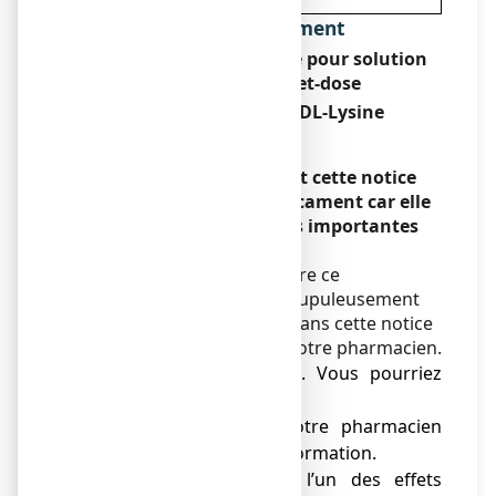
déterminée par votre médecin.
Dénomination du médicament
ASPEGIC 500 mg, poudre pour solution
buvable en sachet-dose
Acétylsalicylate de DL-Lysine
Encadré
Veuillez lire attentivement cette notice
avant de prendre ce médicament car elle
contient des informations importantes
pour vous.
Vous devez toujours prendre ce
médicament en suivant scrupuleusement
les informations fournies dans cette notice
ou par votre médecin, ou votre pharmacien.
● Gardez cette notice. Vous pourriez
avoir besoin de la relire.
● Adressez-vous à votre pharmacien
pour tout conseil ou information.
● Si vous ressentez l’un des effets