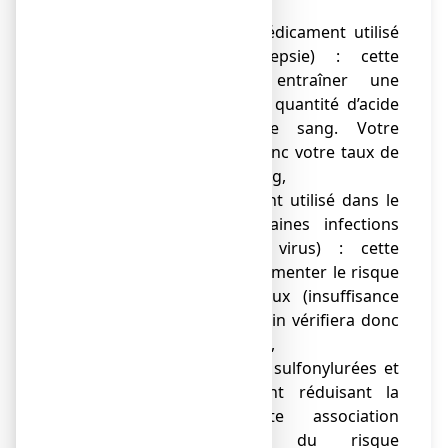
troubles anxieux),
● acide valproïque (médicament utilisé
pour traiter l’épilepsie) : cette
association peut entraîner une
augmentation de la quantité d’acide
valproïque dans le sang. Votre
médecin vérifiera donc votre taux de
valproate dans le sang,
● ténofovir (médicament utilisé dans le
traitement de certaines infections
causées par des virus) : cette
association peut augmenter le risque
de problèmes rénaux (insuffisance
rénale). Votre médecin vérifiera donc
votre fonction rénale,
● antidiabétiques dont sulfonylurées et
insuline (médicament réduisant la
glycémie) : cette association
augmente l’effet du risque