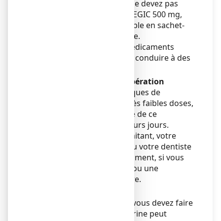
doses d’antalgiques, vous ne devez pas
augmenter les doses d’ASPEGIC 500 mg,
poudre pour solution buvable en sachet-
dose en cas de maux de tête.
L’utilisation régulière de médicaments
soulageant la douleur peut conduire à des
complications rénales.
Si vous devez subir une opération
L’aspirine augmente les risques de
saignements même à de très faibles doses,
et ce même lorsque la prise de ce
médicament date de plusieurs jours.
Prévenez votre médecin traitant, votre
chirurgien, l’anesthésiste ou votre dentiste
de l’utilisation de ce médicament, si vous
devez subir une opération ou une
intervention, même mineure.
Analyses de sang
Prévenez votre médecin si vous devez faire
une prise de sang car l’aspirine peut