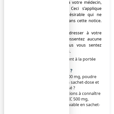
indésirables, parlez-en à votre médecin,
ou votre pharmacien. Ceci s’applique
aussi à tout effet indésirable qui ne
serait pas mentionné dans cette notice.
Voir rubrique 4.
● Vous devez vous adresser à votre
médecin si vous ne ressentez aucune
amélioration ou si vous vous sentez
moins bien après 3 jours.
Ne laissez pas ce médicament à la portée
des enfants.
Que contient cette notice ?
1. Qu'est-ce que ASPEGIC 500 mg, poudre
pour solution buvable en sachet-dose et
dans quels cas est-il utilisé ?
2. Quelles sont les informations à connaître
avant de prendre ASPEGIC 500 mg,
poudre pour solution buvable en sachet-
dose ?