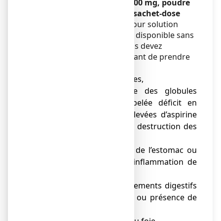
Avant d’utiliser ASPEGIC 500 mg, poudre
pour solution buvable en sachet-dose
ASPEGIC 500 mg, poudre pour solution
buvable en sachet-dose est disponible sans
ordonnance. Toutefois, vous devez
consulter votre médecin avant de prendre
ce médicament en cas de :
● maladies rhumatismales,
● maladie héréditaire des globules
rouges, également appelée déficit en
G6PD (car des doses élevées d’aspirine
peuvent provoquer une destruction des
globules rouges),
● antécédents d’ulcère de l’estomac ou
du duodénum ou une inflammation de
l’estomac (gastrite),
● antécédents de saignements digestifs
(vomissements de sang ou présence de
sang dans les selles),
● maladie des reins ou du foie,