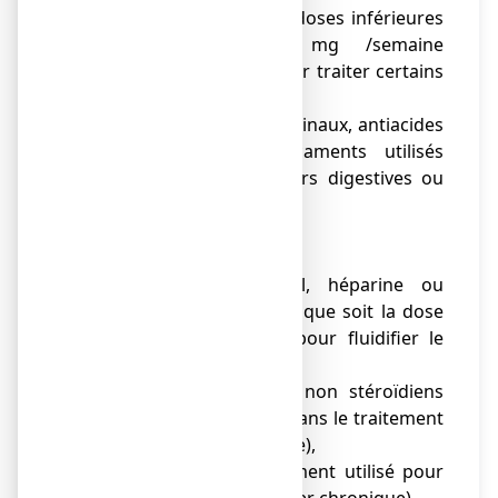
● méthotrexate à des doses inférieures
ou égales à 20 mg /semaine
(médicament utilisé pour traiter certains
cancers),
● topiques gastro-intestinaux, antiacides
et adsorbants (médicaments utilisés
pour traiter les douleurs digestives ou
les ulcères digestifs),
● cobimetinib,
● ibrutinib,
● anticoagulant oral, héparine ou
thrombolytiques quelle que soit la dose
(médicaments utilisés pour fluidifier le
sang),
● anti-inflammatoires non stéroïdiens
(médicaments utilisés dans le traitement
de la douleur ou la fièvre),
● déférasirox (médicament utilisé pour
traiter la surcharge en fer chronique),