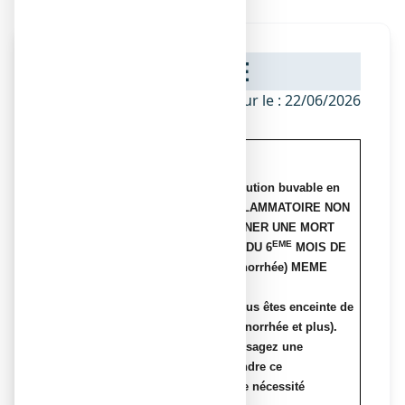
NOTICE
ANSM - Mis à jour le : 22/06/2026
ATTENTION
ASPEGIC 500 mg, poudre pour solution buvable en
sachet-dose QUI EST UN ANTI-INFLAMMATOIRE NON
STEROIDIEN (AINS) PEUT ENTRAINER UNE MORT
EME
FŒTALE S’IL EST PRIS A PARTIR DU 6
MOIS DE
GROSSESSE (24 semaines d’aménorrhée) MEME
APRES UNE SEULE PRISE.
N’utilisez pas ce médicament si vous êtes enceinte de
6 mois et plus (24 semaines d’aménorrhée et plus).
ème
Avant le 6
mois ou si vous envisagez une
grossesse, vous ne devez pas prendre ce
médicament, sauf en cas d’absolue nécessité