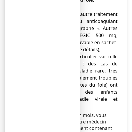
● règles abondantes,
● si vous suivez déjà un autre traitement
anti- inflammatoire ou anticoagulant
(référez-vous au paragraphe « Autres
médicaments et ASPEGIC 500 mg,
poudre pour solution buvable en sachet-
dose » pour avoir plus de détails),
● maladie virale, en particulier varicelle
ou syndrome grippal : des cas de
syndrome de Reye (maladie rare, très
grave associant principalement troubles
neurologiques et atteintes du foie) ont
été observés chez des enfants
présentant une maladie virale et
recevant de l’aspirine.
Si votre enfant a moins d’un mois, vous
devez d’abord consulter votre médecin
avant d’utiliser un médicament contenant