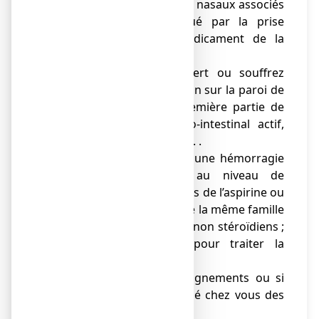
l’asthme ou des polypes nasaux associés
à un asthme provoqué par la prise
d’aspirine ou d’un médicament de la
même famille.
● Si vous avez souffert ou souffrez
actuellement d’une lésion sur la paroi de
l’estomac ou sur la première partie de
l’intestin (ulcère gastro-intestinal actif,
chronique ou récurrent). .
● Si vous avez déjà eu une hémorragie
ou une perforation au niveau de
l’estomac après avoir pris de l’aspirine ou
un autre médicament de la même famille
(les anti-inflammatoires non stéroïdiens ;
médicaments utilisés pour traiter la
fièvre et la douleur).
● Si vous avez des saignements ou si
votre médecin a identifié chez vous des
risques de saignements.