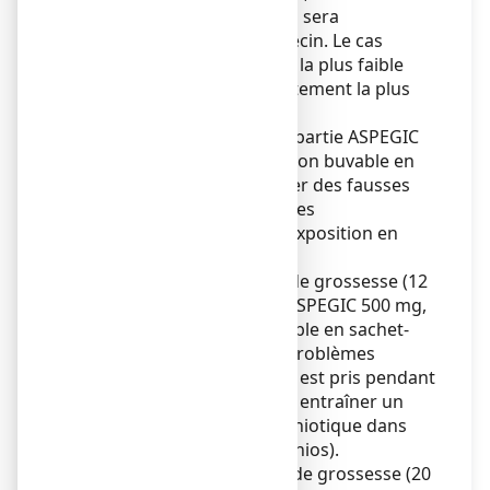
d’absolue nécessité. Celle-ci sera
déterminée par votre médecin. Le cas
échéant, la dose devra être la plus faible
possible et la durée du traitement la plus
courte possible.
En effet, les AINS, dont fait partie ASPEGIC
500 mg, poudre pour solution buvable en
sachet-dose,
peuvent causer des fausses
couches et pour certains, des
malformations après une exposition en
début de grossesse.
À partir de 2 mois et demi de grossesse (12
semaines d’aménorrhée), ASPEGIC 500 mg,
poudre pour solution buvable en sachet-
dose peut provoquer des problèmes
rénaux chez votre bébé, s’il est pris pendant
plusieurs jours, ce qui peut entraîner un
faible niveau du liquide amniotique dans
lequel il se trouve (oligoamnios).
ème
Dès le début du 5
mois de grossesse (20