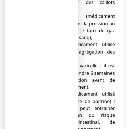
et obstrués par des caillots
sanguins),
acétazolamide (médicament
o
utilisé pour diminuer la pression au
niveau de l’œil ou le taux de gaz
carbonique dans le sang),
ticagrélor (médicament utilisé
o
pour empêcher l’agrégation des
plaquettes),
vaccin contre la varicelle : il est
o
recommandé d’attendre 6 semaines
après la vaccination avant de
prendre ce médicament,
nicorandil (médicament utilisé
o
pour traiter l’angine de poitrine) :
cette association peut entrainer
une augmentation du risque
d’ulcère gastro-intestinal, de
perforation et de saignement.