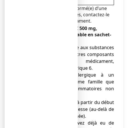
professionnel de la santé.
Si votre médecin vous a informé(e) d’une
intolérance à certains sucres, contactez-le
avant de prendre ce médicament.
Ne prenez jamais ASPEGIC 500 mg,
poudre pour solution buvable en sachet-
dose :
● Si vous êtes allergique aux substances
actives ou à l’un des autres composants
contenus dans ce médicament,
mentionnés dans la rubrique 6.
● Si vous êtes allergique à un
médicament de la même famille que
l’aspirine (les anti-inflammatoires non
stéroïdiens).
● Si vous êtes enceinte, à partir du début
du 6ème mois de grossesse (au-delà de
24 semaines d’aménorrhée).
● Si vous avez ou avez déjà eu de