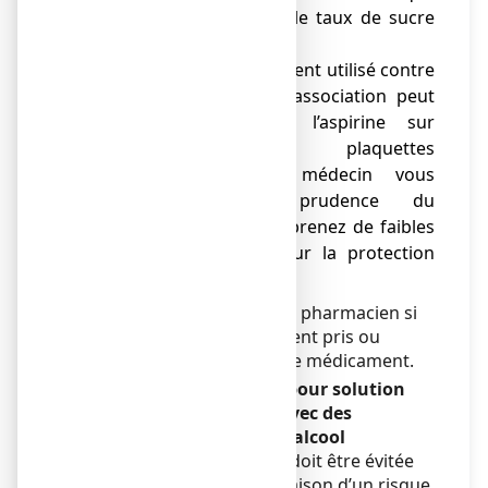
d’hypoglycémie (faible taux de sucre
dans le sang).
● métamizole (médicament utilisé contre
la douleur) : cette association peut
réduire l’effet de l’aspirine sur
l’agrégation des plaquettes
sanguines. Votre médecin vous
prescrira avec prudence du
métamizole si vous prenez de faibles
doses d’aspirine pour la protection
cardiaque.
Informez votre médecin ou pharmacien si
vous prenez, avez récemment pris ou
pourriez prendre tout autre médicament.
ASPEGIC 500 mg, poudre pour solution
buvable en sachet-dose avec des
aliments, boissons et de l’alcool
La consommation d’alcool doit être évitée
pendant le traitement en raison d’un risque