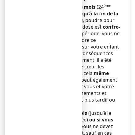
ème
A partir du début du 6ème mois
(24
semaine d’aménorrhée)
jusqu’à la fin de la
grossesse
, ASPEGIC 500 mg, poudre pour
solution buvable en sachet-dose est
contre-
indiqué.
Au cours de cette période, vous ne
devez
EN AUCUN CAS
prendre ce
médicament, car ses effets sur votre enfant
à naître peuvent avoir des conséquences
graves voire fatales. Notamment, il a été
observé une toxicité pour le cœur, les
poumons et/ou les reins, et cela
même
avec une seule prise
. Cela peut également
avoir des répercussions sur vous et votre
bébé en favorisant les saignements et
entraîner un accouchement plus tardif ou
plus long que prévu.
ème
Avant le début du 6
mois
(jusqu’à la
ème
24
semaine d’aménorrhée)
ou si vous
envisagez une grossesse
, vous ne devez
pas prendre ce médicament, sauf en cas