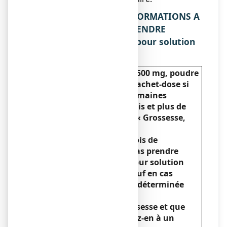
2. QUELLES SONT LES INFORMATIONS A
CONNAITRE AVANT DE PRENDRE
ASPEGIC 500 mg, poudre pour solution
buvable en sachet-dose ?
Ne prenez jamais ASPEGIC 500 mg, poudre
pour solution buvable en sachet-dose si
vous êtes enceinte de 24 semaines
d’aménorrhée et plus (6 mois et plus de
grossesse) (voir ci-dessous « Grossesse,
allaitement et fertilité »).
Au cours des 5 premiers mois de
grossesse, vous ne devez pas prendre
ASPEGIC 500 mg, poudre pour solution
buvable en sachet-dose, sauf en cas
d’absolue nécessité qui est déterminée
par votre médecin.
Si vous envisagez une grossesse et que
vous prenez un AINS, parlez-en à un