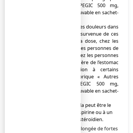
« Avant d’utiliser ASPEGIC 500 mg,
poudre pour solution buvable en sachet-
dose »),
● des saignements ou des douleurs dans
le ventre. Le risque de survenue de ces
effets augmente avec la dose, chez les
personnes âgées, chez les personnes de
faible poids corporel, chez les personnes
ayant déjà souffert d’ulcère de l’estomac
et en cas d’association à certains
médicaments (voir rubrique « Autres
médicaments et ASPEGIC 500 mg,
poudre pour solution buvable en sachet-
dose »),
● une crise d’asthme. Cela peut être le
signe d’une allergie à l’aspirine ou à un
anti-inflammatoire non stéroïdien.
En cas d’administration prolongée de fortes