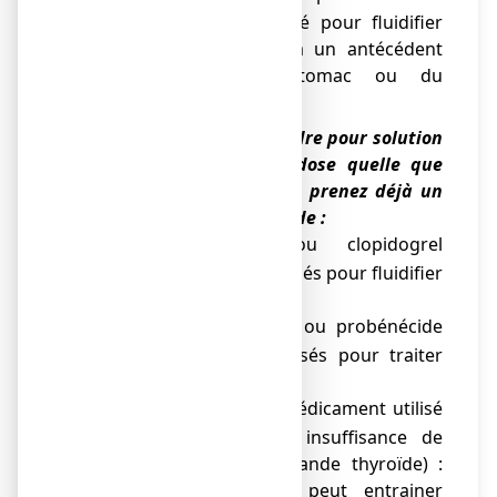
(médicament utilisé pour fluidifier
le sang) et qu’il a un antécédent
d’ulcère de l’estomac ou du
duodénum.
●
ASPEGIC 500 mg, poudre pour solution
buvable en sachet-dose quelle que
soit la dose, si vous prenez déjà un
médicament à base de :
ticlopidine ou clopidogrel
o
(médicaments utilisés pour fluidifier
le sang),
benzbromarone ou probénécide
o
(médicaments utilisés pour traiter
la goutte),
lévothyroxine (médicament utilisé
o
pour traiter une insuffisance de
sécrétion de la glande thyroïde) :
cette association peut entrainer