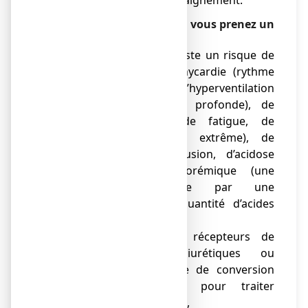
Informez votre médecin si vous prenez un
médicament à base de :
● acétazolamide : il existe un risque de
vomissements, de tachycardie (rythme
cardiaque rapide), d’hyperventilation
(respiration rapide et profonde), de
confusion mentale, de fatigue, de
léthargie (somnolence extrême), de
somnolence, de confusion, d’acidose
métabolique hyperchlorémique (une
affection caractérisée par une
augmentation de la quantité d’acides
dans le sang),
● antagonistes des récepteurs de
l’angiotensine II, diurétiques ou
inhibiteurs de l'enzyme de conversion
(médicaments utilisés pour traiter
l’hypertension artérielle),