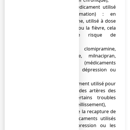
● glucocorticoïdes (médicament utilisé
pour traiter l’inflammation) : en
association avec l’aspirine, utilisé à dose
pour traiter la douleur ou la fièvre, cela
peut augmenter le risque de
saignement,
● amitriptylline, clomipramine,
duloxétine, imipramine, milnacipran,
oxitriptan, venlafaxine (médicaments
utilisés pour traiter la dépression ou
l’anxiété),
● pentoxifylline (médicament utilisé pour
traiter une pathologie des artères des
jambes ainsi que certains troubles
neurologiques liés au vieillissement),
● inhibiteurs sélectifs de la recapture de
la sérotonine (médicaments utilisés
pour traiter la dépression ou les