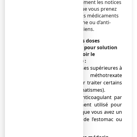
Ne prenez jamais de fortes doses
d’ASPEGIC 500 mg, poudre pour solution
buvable en sachet-dose (voir le
paragraphe « Posologie ») :
● Si vous prenez des doses supérieures à
20 mg/semaine de méthotrexate
(médicament utilisé pour traiter certains
cancers et certains rhumatismes).
● Si vous prenez un anticoagulant par
voie orale (médicament utilisé pour
fluidifier le sang) et que vous avez un
antécédent d’ulcère de l’estomac ou
du duodénum.