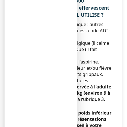
1. QU’EST-CE QUE ASPRO 500
EFFERVESCENT, comprimé effervescent
ET DANS QUELS CAS EST-IL UTILISE ?
Classe pharmacothérapeutique : autres
analgésiques et antipyrétiques - code ATC :
N02BA01
Ce médicament est un antalgique (il calme
la douleur) et un antipyrétique (il fait
baisser la fièvre).
Ce médicament contient de l'aspirine.
Il est indiqué en cas de douleur et/ou fièvre
telles que maux de tête, états grippaux,
douleurs dentaires, courbatures.
Cette présentation est réservée à l'adulte
et à l'enfant de plus de 30 kg (environ 9 à
15 ans);
lire attentivement la rubrique 3.
«Posologie»
.
Pour les enfants ayant un poids inférieur
à 30 kg, il existe d’autres présentations
d’aspirine : demandez conseil à votre