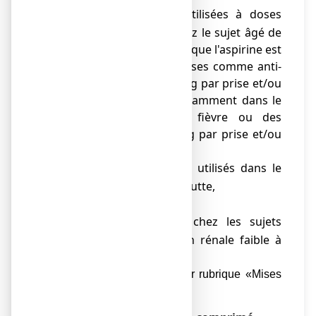
les héparines utilisées à doses
o
curatives et/ou chez le sujet âgé de
plus de 65 ans, lorsque l'aspirine est
utilisée à fortes doses comme anti-
inflammatoire (≥ 1 g par prise et/ou
≥ 3 g par jour) notamment dans le
traitement de la fièvre ou des
douleurs (≥ 500 mg par prise et/ou
< 3 g par jour
les médicaments utilisés dans le
o
traitement de la goutte,
le clopidogrel,
o
le pemetrexed chez les sujets
o
ayant une fonction rénale faible à
modérée,
la ticlopidin
e
(
voir rubrique «Mises
o
).
en garde»