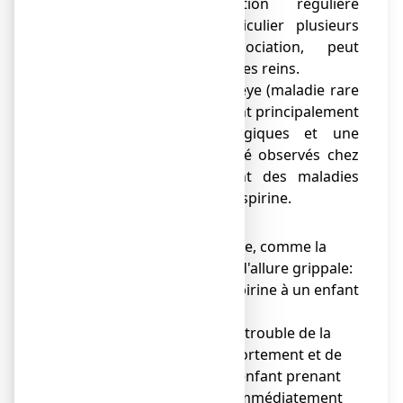
pharmacien. L'utilisation régulière
d'antalgiques, en particulier plusieurs
antalgiques en association, peut
conduire à des lésions des reins.
● Des syndromes de Reye (maladie rare
mais très grave associant principalement
des troubles neurologiques et une
atteinte du foie) ont été observés chez
des enfants présentant des maladies
virales et recevant de l'aspirine.
En conséquence :
● en cas de maladie virale, comme la
varicelle ou un épisode d'allure grippale:
ne pas administrer d'aspirine à un enfant
sans l'avis d'un médecin,
● en cas d'apparition de trouble de la
conscience ou du comportement et de
vomissements chez un enfant prenant
de l'aspirine, prévenez immédiatement