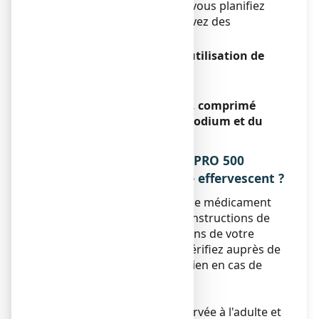
Informez votre médecin si vous planifiez
une grossesse ou si vous avez des
difficultés à concevoir.
Conduite de véhicules et utilisation de
machines
Sans objet.
ASPRO 500 EFFERVESCENT, comprimé
effervescent contient du sodium et du
saccharose.
3. COMMENT PRENDRE ASPRO 500
EFFERVESCENT, comprimé effervescent ?
Veillez à toujours prendre ce médicament
en suivant exactement les instructions de
cette notice ou les indications de votre
médecin ou pharmacien. Vérifiez auprès de
votre médecin ou pharmacien en cas de
doute.
Posologie
Cette présentation est réservée à l'adulte et