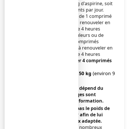
recommandée est de 2 g d'aspirine, soit
4 comprimés effervescents par jour.
La posologie usuelle est de 1 comprimé
effervescent à 500 mg, à renouveler en
cas de besoin au bout de 4 heures
minimum. En cas de douleurs ou de
fièvre plus intenses, 2 comprimés
effervescents à 500 mg, à renouveler en
cas de besoin au bout de 4 heures
minimum,
sans dépasser 4 comprimés
effervescents par jour.
● Chez
l'enfant de 30 à 50 kg
(environ 9
à 15 ans) :
La posologie d'aspirine dépend du
poids de l'enfant; les âges sont
mentionnés à titre d'information.
Si vous ne connaissez pas le poids de
l'enfant, il faut le peser afin de lui
donner la dose la mieux adaptée.
L'aspirine existe sous de nombreux