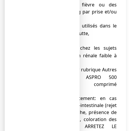
traitement de la fièvre ou des
douleurs (≥ 500 mg par prise et/ou
< 3 g par jour
les médicaments utilisés dans le
o
traitement de la goutte,
le clopidogrel,
o
le pemetrexed chez les sujets
o
ayant une fonction rénale faible à
modérée,
la ticlopidine (voir rubrique Autres
o
médicaments et ASPRO 500
EFFERVESCENT, comprimé
effervescent).
● Au cours du traitement: en cas
d'hémorragie gastro-intestinale (rejet
de sang par la bouche, présence de
sang dans les selles, coloration des
selles en noir), ARRETEZ LE