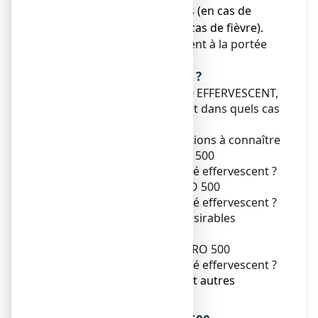
moins bien après 5 jours (en cas de
douleurs) et 3 jours (en cas de fièvre).
Ne laissez pas ce médicament à la portée
des enfants.
Que contient cette notice ?
1. Qu'est-ce que ASPRO 500 EFFERVESCENT,
comprimé effervescent et dans quels cas
est-il utilisé ?
2. Quelles sont les informations à connaître
avant de prendre ASPRO 500
EFFERVESCENT, comprimé effervescent ?
3. Comment prendre ASPRO 500
EFFERVESCENT, comprimé effervescent ?
4. Quels sont les effets indésirables
éventuels ?
5. Comment conserver ASPRO 500
EFFERVESCENT, comprimé effervescent ?
6. Contenu de l’emballage et autres
informations.