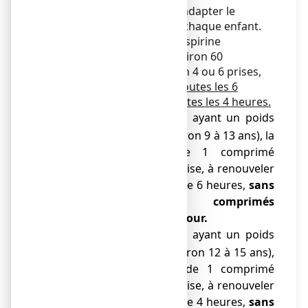
dosages, permettant d'adapter le
traitement au poids de chaque enfant.
La dose quotidienne d'aspirine
recommandée est d'environ 60
mg/kg/jour, à répartir en 4 ou 6 prises,
soit environ
15 mg/kg toutes les 6
heures ou 10 mg/kg toutes les 4 heures.
Pour les enfants ayant un poids
o
de
30 à 40 kg
(environ 9 à 13 ans), la
posologie est de 1 comprimé
effervescent par prise, à renouveler
si besoin au bout de 6 heures,
sans
dépasser 4 comprimés
effervescents par jour.
Pour les enfants ayant un poids
o
de
41 à 50 kg
(environ 12 à 15 ans),
la posologie est de 1 comprimé
effervescent par prise, à renouveler
si besoin au bout de 4 heures,
sans