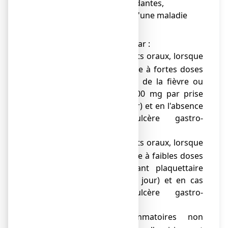
● en cas de règles abondantes,
● en cas de traitement d'une maladie
rhumatismale,
● en cas de traitement par :
des anticoagulants oraux, lorsque
o
l'aspirine est utilisée à fortes doses
dans le traitement de la fièvre ou
des douleurs (≥ 500 mg par prise
et/ou < 3 g par jour) et en l'absence
d'antécédent d'ulcère gastro-
duodénal,
des anticoagulants oraux, lorsque
o
l'aspirine est utilisée à faibles doses
comme antiagrégant plaquettaire
(50 à 375 mg par jour) et en cas
d'antécédent d'ulcère gastro-
duodénal,
les anti-inflammatoires non
o