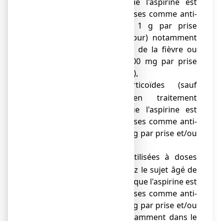
stéroïdiens, lorsque l'aspirine est
utilisée à fortes doses comme anti-
inflammatoires (≥ 1 g par prise
et/ou ≥ 3 g par jour) notamment
dans le traitement de la fièvre ou
des douleurs (≥ 500 mg par prise
et/ou < 3 g par jour),
les glucocorticoïdes (sauf
o
hydrocortisone en traitement
substitutif), lorsque l'aspirine est
utilisée à fortes doses comme anti-
inflammatoire (≥ 1 g par prise et/ou
≥ 3 g par jour),
les héparines utilisées à doses
o
curatives et/ou chez le sujet âgé de
plus de 65 ans, lorsque l'aspirine est
utilisée à fortes doses comme anti-
inflammatoire (≥ 1 g par prise et/ou
≥ 3 g par jour) notamment dans le