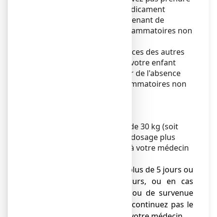
en même temps que ce médicament
d'autres médicaments contenant de
l'aspirine et/ou des anti-inflammatoires non
stéroidiens.
Lisez attentivement les notices des autres
médicaments que vous ou votre enfant
prenez afin de vous assurer de l'absence
d'aspirine et/ou d'anti-inflammatoires non
stéroidiens.
Précautions d'emploi
Douleur et fièvre :
Pour les enfants de moins de 30 kg (soit
environ 9 ans), prendre un dosage plus
adapté. Demander conseil à votre médecin
ou votre pharmacien.
● Si la douleur persiste plus de 5 jours ou
la fièvre plus de 3 jours, ou en cas
d'efficacité insuffisante ou de survenue
de tout autre signe, ne continuez pas le
traitement et consultez votre médecin.