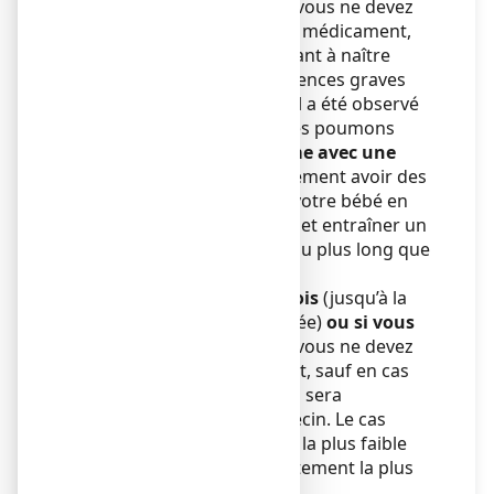
Au cours de cette période, vous ne devez
EN AUCUN CAS
prendre ce médicament,
car ses effets sur votre enfant à naître
peuvent avoir des conséquences graves
voire fatales. Notamment, il a été observé
une toxicité pour le cœur, les poumons
et/ou les reins, et cela
même avec une
seule prise
. Cela peut également avoir des
répercussions sur vous et votre bébé en
favorisant les saignements et entraîner un
accouchement plus tardif ou plus long que
prévu.
ème
Avant le début du 6
mois
(jusqu’à la
ème
24
semaine d’aménorrhée)
ou si vous
envisagez une grossesse
, vous ne devez
pas prendre ce médicament, sauf en cas
d’absolue nécessité. Celle-ci sera
déterminée par votre médecin. Le cas
échéant, la dose devra être la plus faible
possible et la durée du traitement la plus
courte possible.