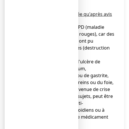
un médecin.
L'aspirine ne doit être utilisée qu'après avis
de votre médecin :
● en cas de déficit en G6PD (maladie
héréditaire des globules rouges), car des
doses élevées d'aspirine ont pu
provoquer des hémolyses (destruction
des globules rouges),
● en cas d'antécédents d'ulcère de
l'estomac ou du duodénum,
d'hémorragie digestive ou de gastrite,
● en cas de maladie des reins ou du foie,
● en cas d'asthme: la survenue de crise
d'asthme, chez certains sujets, peut être
liée à une allergie aux anti-
inflammatoires non stéroïdiens ou à
l'aspirine. Dans ce cas, ce médicament
est contre-indiqué,