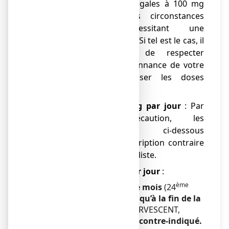
doses (inférieures ou égales à 100 mg
par jour), dans des circonstances
exceptionnelles nécessitant une
surveillance spécialisée. Si tel est le cas, il
est très important de respecter
scrupuleusement l’ordonnance de votre
médecin, sans dépasser les doses
prescrites.
●
entre 100 et 500 mg par jour
: Par
mesure de précaution, les
recommandations ci-dessous
s’appliquent, sauf prescription contraire
de votre médecin spécialiste.
●
à partir de 500 mg par jour
:
ème
A partir du début du 6ème mois
(24
semaine d’aménorrhée)
jusqu’à la fin de la
grossesse
, ASPRO 500 EFFERVESCENT,
comprimé effervescent est
contre-indiqué.