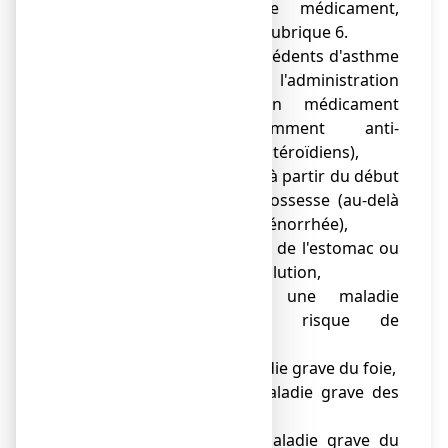
contenus dans ce médicament,
mentionnés dans la rubrique 6.
● si vous avez des antécédents d'asthme
provoqué par l'administration
d'aspirine ou d'un médicament
apparenté (notamment anti-
inflammatoires non stéroïdiens),
● Si vous êtes enceinte, à partir du début
ème
du 6
mois de grossesse (au-delà
de 24 semaines d’aménorrhée),
● si vous avez un
ulcère de l'estomac ou
du duodénum en évolution,
● si vous avez une maladie
hémorragique ou risque de
saignement,
● si vous avez une maladie grave du foie,
● si vous avez une maladie grave des
reins,
● si vous avez une maladie grave du