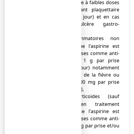
l'aspirine est utilisée à faibles doses
comme antiagrégant plaquettaire
(50 à 375 mg par jour) et en cas
d'antécédent d'ulcère gastro-
duodénal,
les anti-inflammatoires non
o
stéroïdiens, lorsque l'aspirine est
utilisée à fortes doses comme anti-
inflammatoires (≥ 1 g par prise
et/ou ≥ 3 g par jour) notamment
dans le traitement de la fièvre ou
des douleurs (≥ 500 mg par prise
et/ou < 3 g par jour),
les glucocorticoïdes (sauf
o
hydrocortisone en traitement
substitutif), lorsque l'aspirine est
utilisée à fortes doses comme anti-
inflammatoire (≥ 1 g par prise et/ou
≥ 3 g par jour),