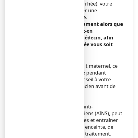
20 et 24 semaines d’aménorrhée), votre
médecin peut recommander une
surveillance supplémentaire.
Si vous avez pris ce médicament alors que
vous étiez enceinte, parlez-en
immédiatement à votre médecin, afin
qu’une surveillance adaptée vous soit
proposée si nécessaire.
Allaitement
L’aspirine passant dans le lait maternel, ce
médicament est déconseillé pendant
l’allaitement. Demandez conseil à votre
médecin ou à votre pharmacien avant de
prendre tout médicament.
Fertilité
L’aspirine, comme tous les anti-
inflammatoires non stéroïdiens (AINS), peut
altérer la fertilité des femmes et entraîner
des difficultés pour devenir enceinte, de
façon réversible à l’arrêt du traitement.