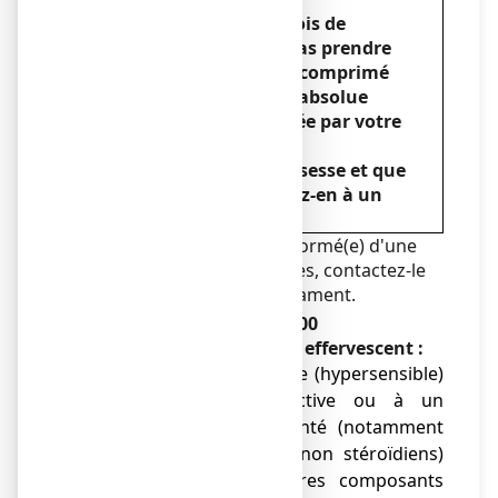
Au cours des 5 premiers mois de
grossesse, vous ne devez pas prendre
ASPRO 500 EFFERVESCENT, comprimé
effervescent, sauf en cas d’absolue
nécessité qui est déterminée par votre
médecin.
Si vous envisagez une grossesse et que
vous prenez un AINS, parlez-en à un
professionnel de la santé.
Si votre médecin vous a informé(e) d'une
intolérance à certains sucres, contactez-le
avant de prendre ce médicament.
N’utilisez jamais ASPRO 500
EFFERVESCENT, comprimé effervescent :
● si vous êtes allergique (hypersensible)
à la substance active ou à un
médicament apparenté (notamment
anti-inflammatoires non stéroïdiens)
ou à l’un des autres composants