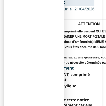
NOTICE
ANSM - Mis à jour le : 21/04/2026
ATTENTION
ASPRO 500 EFFERVESCENT, comprimé effervescent QUI 
STEROIDIEN (AINS) PEUT ENTRAINER UNE MORT FŒTALE S
MOIS DE GROSSESSE (24 semaines d’aménorrhée) MEME
N’utilisez pas ce médicament si vous êtes enceinte de 6 mo
et plus).
ème
Avant le 6
mois ou si vous envisagez une grossesse, vou
médicament, sauf en cas d’absolue nécessité déterminée pa
Dénomination du médicament
ASPRO 500 EFFERVESCENT, comprimé
effervescent
Acide acétylsalicylique
Encadré
Veuillez lire attentivement cette notice
avant de prendre ce médicament car elle