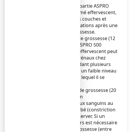
En effet, les AINS, dont fait partie ASPRO
500 EFFERVESCENT, comprimé effervescent,
peuvent causer des fausses couches et
pour certains, des malformations après une
exposition en début de grossesse.
À partir de 2 mois et demi de grossesse (12
semaines d’aménorrhée), ASPRO 500
EFFERVESCENT, comprimé effervescent peut
provoquer des problèmes rénaux chez
votre bébé, s’il est pris pendant plusieurs
jours, ce qui peut entraîner un faible niveau
du liquide amniotique dans lequel il se
trouve (oligoamnios).
ème
Dès le début du 5
mois de grossesse (20
semaines d’aménorrhée), un
rétrécissement des vaisseaux sanguins au
niveau du cœur de votre bébé (constriction
du canal artériel) peut s’observer. Si un
traitement de plusieurs jours est nécessaire
ème
pendant le 5
mois de grossesse (entre