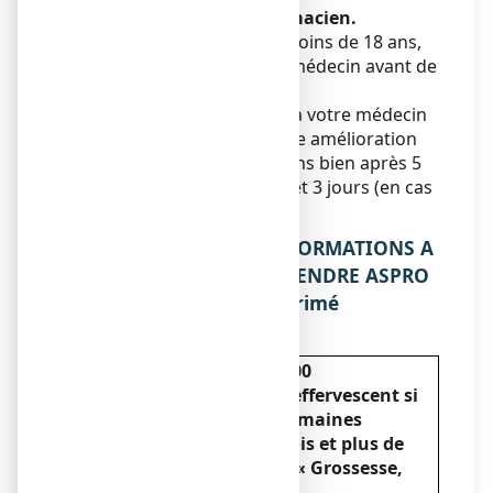
médecin ou à votre pharmacien.
Pour les enfants âgés de moins de 18 ans,
demandez conseil à votre médecin avant de
prendre ce médicament.
Vous devez vous adresser à votre médecin
si vous ne ressentez aucune amélioration
ou si vous vous sentez moins bien après 5
jours (en cas de douleurs) et 3 jours (en cas
de fièvre).
2. QUELLES SONT LES INFORMATIONS A
CONNAITRE AVANT DE PRENDRE ASPRO
500 EFFERVESCENT, comprimé
effervescent ?
Ne prenez jamais ASPRO 500
EFFERVESCENT, comprimé effervescent si
vous êtes enceinte de 24 semaines
d’aménorrhée et plus (6 mois et plus de
grossesse) (voir ci-dessous « Grossesse,
allaitement et fertilité »).