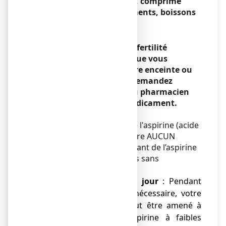
ASPRO 500 EFFERVESCENT, comprimé
effervescent avec des aliments, boissons
et de l’alcool
Sans objet.
Grossesse, allaitement et fertilité
Si vous êtes enceinte ou que vous
allaitez, si vous pensez être enceinte ou
planifiez une grossesse, demandez
conseil à votre médecin
ou pharmacien
avant de prendre tout médicament.
Grossesse
Ce médicament contient de l'aspirine (acide
acétylsalicylique). Ne prendre AUCUN
AUTRE médicament contenant de l’aspirine
(y compris les médicaments sans
ordonnance).
●
jusqu’à 100 mg par jour
: Pendant
toute la grossesse, si nécessaire, votre
médecin spécialiste peut être amené à
vous prescrire de l’aspirine à faibles