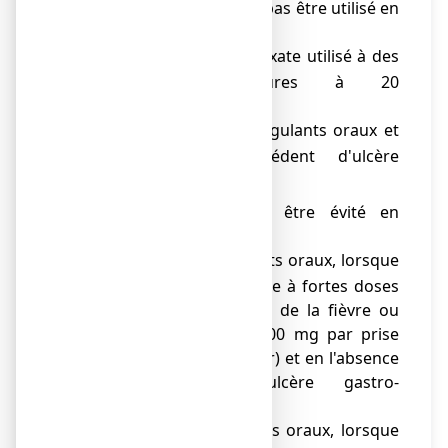
ce médicament ne doit pas être utilisé en
association :
avec le méthotrexate utilisé à des
o
doses supérieures à 20
mg/semaine,
avec des anticoagulants oraux et
o
en cas d'antécédent d'ulcère
gastro-duodénal,
● Ce médicament doit être évité en
association avec :
des anticoagulants oraux, lorsque
o
l'aspirine est utilisée à fortes doses
dans le traitement de la fièvre ou
des douleurs (≥ 500 mg par prise
et/ou < 3 g par jour) et en l'absence
d'antécédent d'ulcère gastro-
duodénal
les anticoagulants oraux, lorsque
o