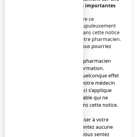
contient des informations importantes
pour vous.
Vous devez toujours prendre ce
médicament en suivant scrupuleusement
les informations fournies dans cette notice
ou par votre médecin ou votre pharmacien.
● Gardez cette notice. Vous pourriez
avoir besoin de la relire.
● Adressez-vous à votre pharmacien
pour tout conseil ou information.
● Si vous ressentez un quelconque effet
indésirable, parlez-en à votre médecin
ou votre pharmacien. Ceci s’applique
aussi à tout effet indésirable qui ne
serait pas mentionné dans cette notice.
Voir rubrique 4.
● Vous devez vous adresser à votre
médecin si vous ne ressentez aucune
amélioration ou si vous vous sentez