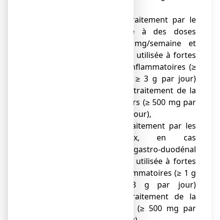
cœur,
● si vous suivez un traitement par le
méthotrexate utilisé à des doses
supérieures à 20 mg/semaine et
lorsque l'aspirine est utilisée à fortes
doses comme anti-inflammatoires (≥
1 g par prise et/ou ≥ 3 g par jour)
notamment dans le traitement de la
fièvre ou des douleurs (≥ 500 mg par
prise et/ou < 3 g par jour),
● si vous suivez un traitement par les
anticoagulants oraux, en cas
d'antécédent d'ulcère gastro-duodénal
et lorsque l'aspirine est utilisée à fortes
doses comme anti-inflammatoires (≥ 1 g
par prise et/ou ≥ 3 g par jour)
notamment dans le traitement de la
fièvre ou des douleurs (≥ 500 mg par