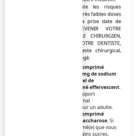
● L'aspirine augmente les risques
hémorragiques dès les très faibles doses
et ce même lorsque la prise date de
plusieurs jours. PREVENIR VOTRE
MEDECIN TRAITANT, LE CHIRURGIEN,
L'ANESTHESISTE OU VOTRE DENTISTE,
dans le cas où un geste chirurgical,
même mineur, est envisagé.
ASPRO 500 effervescent, comprimé
effervescent contient 250 mg de sodium
(composant principal du sel de
cuisine/table) par comprimé effervescent
.
Cela équivaut à 12,5% de l’apport
alimentaire quotidien maximal
recommandé de sodium pour un adulte.
ASPRO 500 effervescent, comprimé
effervescent contient du saccharose
. Si
votre médecin vous a informé(e) que vous
avez une intolérance à certains sucres,