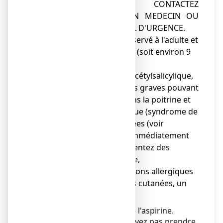
TRAITEMENT ET CONTACTEZ
IMMEDIATEMENT UN MEDECIN OU
UN SERVICE MEDICAL D'URGENCE.
● Ce médicament est réservé à l'adulte et
l'enfant de plus de 30 kg (soit environ 9
ans).
Lors de la prise d’acide acétylsalicylique,
des réactions allergiques graves pouvant
inclure des douleurs dans la poitrine et
même une crise cardiaque (syndrome de
Kounis) ont été rapportées (voir
rubrique 4). Consultez immédiatement
un médecin si vous ressentez des
douleurs dans la poitrine,
accompagnées de réactions allergiques
(telles que des éruptions cutanées, un
essoufflement).
Ce médicament contient de l'aspirine.
Vous ou votre enfant ne devez pas prendre