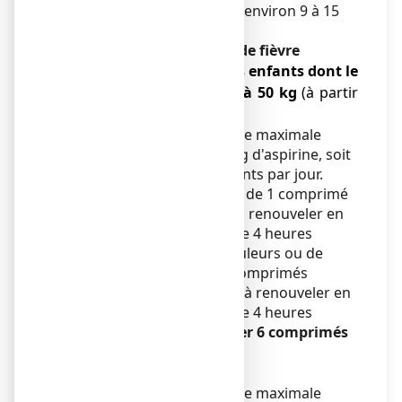
à l'enfant à partir de 30 kg (environ 9 à 15
ans)
En cas de douleur, en cas de fièvre
● Pour les
adultes et les enfants dont le
poids est supérieur à 50 kg
(à partir
d'environ 15 ans):
La posologie quotidienne maximale
recommandée est de 3 g d'aspirine, soit
6 comprimés effervescents par jour.
La posologie usuelle est de 1 comprimé
effervescent à 500 mg, à renouveler en
cas de besoin au bout de 4 heures
minimum. En cas de douleurs ou de
fièvre plus intenses, 2 comprimés
effervescents à 500 mg, à renouveler en
cas de besoin au bout de 4 heures
minimum,
sans dépasser 6 comprimés
effervescents par jour.
● Pour les
sujets âgés :
La posologie quotidienne maximale