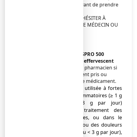
contactez votre médecin avant de prendre
ce médicament.
EN CAS DE DOUTE, NE PAS HÉSITER À
DEMANDER L'AVIS DE VOTRE MÉDECIN OU
DE VOTRE PHARMACIEN.
Enfants
Sans objet.
Autres médicaments et ASPRO 500
EFFERVESCENT, comprimé effervescent
Informez votre médecin ou pharmacien si
vous prenez, avez récemment pris ou
pourriez prendre tout autre médicament.
● Lorsque l'aspirine est utilisée à fortes
doses comme anti-inflammatoires (≥ 1 g
par prise et/ou ≥ 3 g par jour)
notamment dans le traitement des
affections rhumatismales, ou dans le
traitement de la fièvre ou des douleurs
(≥ 500 mg par prise et/ou < 3 g par jour),