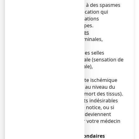
douleurs abdominales liées à des spasmes
abdominaux et/ou à la défécation qui
peuvent entrainer des sensations
vertigineuses ou des syncopes.
Affections gastro-intestinales
- Fréquent : Douleurs abdominales,
diarrhée, nausées
- Peu fréquent : Sang dans les selles
(rectorragie), gêne anorectale (sensation de
brûlure et douleur anorectale),
vomissements
- Rare : Colite y compris colite ischémique
(apport insuffisant de sang au niveau du
côlon pouvant entrainer la mort des tissus).
Si vous remarquez des effets indésirables
non mentionnés dans cette notice, ou si
certains effets indésirables deviennent
graves, veuillez en informer votre médecin
ou votre pharmacien.
Déclaration des effets secondaires