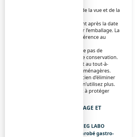
Tenir ce médicament hors de la vue et de la
portée des enfants.
N’utilisez pas ce médicament après la date
de péremption indiquée sur l’emballage. La
date de péremption fait référence au
dernier jour de ce mois.
Ce médicament ne nécessite pas de
précautions particulières de conservation.
Ne jetez aucun médicament au tout-à-
l’égout
ou avec
les ordures ménagères.
Demandez à votre pharmacien d’éliminer
les médicaments que vous n’utilisez plus.
Ces mesures contribueront à protéger
l’environnement.
6. CONTENU DE L’EMBALLAGE ET
AUTRES INFORMATIONS
Ce que contient BISACODYL EG LABO
CONSEIL 5 mg, comprimé enrobé gastro-