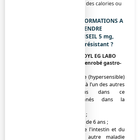
ne modifie pas l’absorption des calories ou
des nutriments.
2. QUELLES SONT LES INFORMATIONS A
CONNAITRE AVANT DE PRENDRE
BISACODYL EG LABO CONSEIL 5 mg,
comprimé enrobé gastro-résistant ?
Ne prenez jamais BISACODYL EG LABO
CONSEIL 5 mg, comprimé enrobé gastro-
résistant
● si vous êtes allergique (hypersensible)
à la substance active ou à l’un des autres
composants contenus dans ce
médicament, mentionnés dans la
rubrique 6 ;
● déshydratation sévère ;
● chez l'enfant de moins de 6 ans ;
● certaines maladies de l'intestin et du
colon (recto-colite et autre maladie