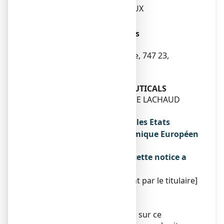
92130 ISSY-LES-MOULINEAUX
Fabricant
MEDIS INTERNATIONAL a.s
Výrobní závod Bolatice
Prúmyslová 961/16, Bolatice, 747 23,
REPUBLIQUE TCHÈQUE
Ou
MARTIN DOW PHARMACEUTICALS
GOUALLE LE PUY, CHAMP DE LACHAUD
MEYMAC 19250
Noms du médicament dans les Etats
membres de l'Espace Economique Européen
Sans objet.
La dernière date à laquelle cette notice a
été révisée est :
[à compléter ultérieurement par le titulaire]
Autres
Sans objet.
Des informations détaillées sur ce