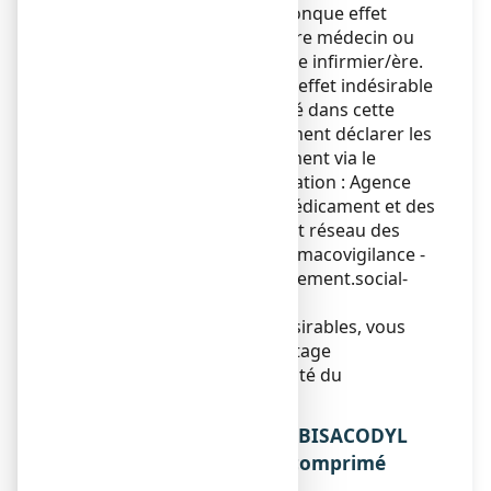
Si vous ressentez un quelconque effet
indésirable, parlez-en à votre médecin ou
votre pharmacien ou à votre infirmier/ère.
Ceci s’applique aussi à tout effet indésirable
qui ne serait pas mentionné dans cette
notice. Vous pouvez également déclarer les
effets indésirables directement via le
système national de déclaration : Agence
nationale de sécurité du médicament et des
produits de santé (ANSM) et réseau des
Centres Régionaux de Pharmacovigilance -
Site internet :
https://signalement.social-
sante.gouv.fr
En signalant les effets indésirables, vous
contribuez à fournir davantage
d’informations sur la sécurité du
médicament.
5. COMMENT CONSERVER BISACODYL
EG LABO CONSEIL 5 mg, comprimé
enrobé gastro-résistant ?