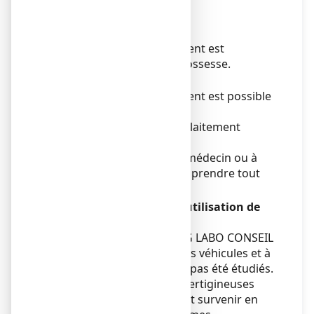
Grossesse et allaitement
Grossesse
L’utilisation de ce médicament est
déconseillée pendant la grossesse.
Allaitement
L’utilisation de ce médicament est possible
pendant l’allaitement.
En cas de grossesse ou d'allaitement
prévenir votre médecin.
Demandez conseil à votre médecin ou à
votre pharmacien avant de prendre tout
médicament.
Conduite de véhicules et utilisation de
machines
Les effets de BISACODYL EG LABO CONSEIL
sur l’aptitude à conduire des véhicules et à
utiliser des machines n’ont pas été étudiés.
Toutefois, des sensations vertigineuses
et/ou des syncopes peuvent survenir en