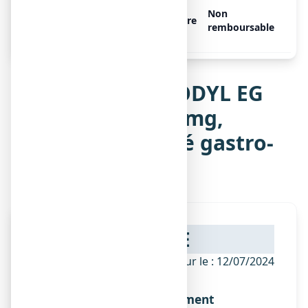
BISACODYL EG LABO
Non
CONSEIL 5 mg, 30
Libre
remboursable
comprimés
Notice de BISACODYL EG
LABO CONSEIL 5 mg,
comprimé enrobé gastro-
résistant
NOTICE
ANSM - Mis à jour le : 12/07/2024
Dénomination du médicament