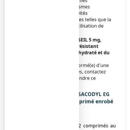
raison notamment de spasmes
abdominaux. En cas de spasmes
abdominaux, éviter les activités
potentiellement dangereuses telles que la
conduite de véhicules et l’utilisation de
machine.
BISACODYL EG LABO CONSEIL 5 mg,
comprimé enrobé gastro-résistant
contient du lactose monohydraté et du
saccharose.
Si votre médecin vous a informé(e) d'une
intolérance à certains sucres, contactez
votre médecin avant de prendre ce
médicament.
3. COMMENT PRENDRE BISACODYL EG
LABO CONSEIL 5 mg, comprimé enrobé
gastro-résistant ?
Posologie
● Chez l
'adulte
: 1 ou 2 comprimés au