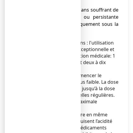
maximum par jour.
● Les
enfants
jusqu'à 12 ans souffrant de
constipation chronique ou persistante
doivent être traités uniquement sous la
direction d'un médecin.
Chez l’enfant de plus de 6 ans : l'utilisation
d'un laxatif stimulant est exceptionnelle et
exclusivement sur prescription médicale: 1
comprimé par jour pendant deux à dix
jours.
Il est recommandé de commencer le
traitement par la dose la plus faible. La dose
pourra ensuite être ajustée jusqu’à la dose
permettant d’obtenir des selles régulières.
Ne dépassez pas la dose maximale
quotidienne.
Vous devez éviter de prendre en même
temps des produits qui réduisent l’acidité
de l’estomac, tels que les médicaments