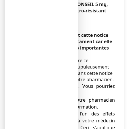
BISACODYL EG LABO CONSEIL 5 mg,
comprimé enrobé gastro-résistant
Bisacodyl
Encadré
Veuillez lire attentivement cette notice
avant de prendre ce médicament car elle
contient des informations importantes
pour vous.
Vous devez toujours prendre ce
médicament en suivant scrupuleusement
les informations fournies dans cette notice
ou par votre médecin ou votre pharmacien.
● Gardez cette notice. Vous pourriez
avoir besoin de la relire.
● Adressez-vous à votre pharmacien
pour tout conseil ou information.
● Si vous ressentez l’un des effets
indésirables, parlez-en à votre médecin
ou votre pharmacien. Ceci s’applique