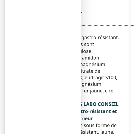
résistant
● La substance active est :
Bisacodyl
...............................................................................................
5 mg
Pour un comprimé enrobé gastro-résistant.
● Les autres composants sont :
Lactose monohydraté, cellulose
microcristalline, hyprolose, amidon
prégélatinisé, stéarate de magnésium.
Enrobage
: hypromellose, citrate de
triéthyle, talc, eudragit L100, eudragit S100,
saccharose, stéarate de magnésium,
dioxyde de titane, oxyde de fer jaune, cire
de carnauba.
Qu’est-ce que BISACODYL EG LABO CONSEIL
5 mg, comprimé enrobé gastro-résistant et
contenu de l’emballage extérieur
Ce médicament se présente sous forme de
comprimé enrobé gastro-résistant, jaune,