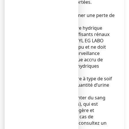
la défécation, ont été rapportées.
Précautions d’emploi
Ce médicament peut entraîner une perte de
potassium.
Chez les patients à l’équilibre hydrique
précaire (par exemple insuffisants rénaux
ou patients âgés), BISACODYL EG LABO
CONSEIL doit être interrompu et ne doit
être réinstauré que sous surveillance
médicale, en raison du risque accru de
déshydratation par pertes hydriques
intestinales.
Les symptômes peuvent être à type de soif
et d'une diminution de la quantité d’urine
(oligurie).
Les patients peuvent présenter du sang
dans les selles (rectorragies), qui est
généralement d'intensité légère et
spontanément résolutif. En cas de
survenues de rectorragies, consultez un