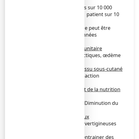
000
Rare : touche 1 à 10 patients sur 10 000
Très rare : touche moins d’1 patient sur 10
000
Fréquence indéterminée : ne peut être
estimée sur la base des données
disponibles
Affections du système immunitaire
- Rare : Réactions anaphylactiques, œdème
de Quincke
Affection de la peau et du tissu sous-cutané
- Rare : Prurit généralisé (réaction
allergique)
Troubles du métabolisme et de la nutrition
- Rare : Déshydratation
- Fréquence indéterminée : Diminution du
taux sanguin de potassium
Troubles du système nerveux
- Peu fréquent : Sensations vertigineuses
- Rare : Syncope
La prise de bisacodyl peut entrainer des