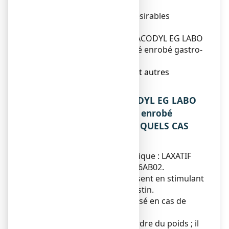
résistant ?
4. Quels sont les effets indésirables
éventuels ?
5. Comment conserver BISACODYL EG LABO
CONSEIL 5 mg, comprimé enrobé gastro-
résistant ?
6. Contenu de l’emballage et autres
informations.
1. QU’EST-CE QUE BISACODYL EG LABO
CONSEIL 5 mg, comprimé enrobé
gastro-résistant ET DANS QUELS CAS
EST-IL UTILISE ?
Classe pharmacothérapeutique : LAXATIF
STIMULANT – code ATC : A06AB02.
Les laxatifs stimulants agissent en stimulant
la partie inférieure de l’intestin.
Ce médicament est préconisé en cas de
constipation occasionnelle.
BISACODYL n’aide pas à perdre du poids ; il