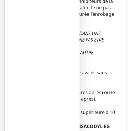
alcalins, les antiacides, les inhibiteurs de la
pompe à protons ou le lait, afin de ne pas
dissoudre de façon prématurée l’enrobage
du comprimé.
CE MEDICAMENT VOUS A ETE
PERSONNELLEMENT DELIVRE DANS UNE
SITUATION PRECISE : IL PEUT NE PAS ETRE
ADAPTE A UN AUTRE CAS.
NE PAS LE CONSEILLER A UNE AUTRE
PERSONNE.
Mode d’administration
Les comprimés doivent être avalés sans
être croqués.
Fréquence d’administration
Prendre le soir (effet 10 heures après) ou le
matin à jeun (effet 5 heures après).
Durée du traitement
Pas d’utilisation prolongée, supérieure à 10
jours sans avis médical.
Si vous avez pris plus de BISACODYL EG