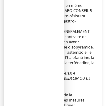
médecin.
L’utilisation d’autres laxatifs en même
temps que BISACODYL EG LABO CONSEIL 5
mg, comprimé enrobé gastro-résistant.
peut augmenter les effets gastro-
intestinaux de Bisacodyl.
Ce médicament NE DOIT GENERALEMENT
PAS ETRE UTILISE, sauf avis contraire de
votre médecin en association avec :
l'amiodarone, le brétylium, le disopyramide,
les quinidiniques, le sotalol, l'astémizole, le
bépridil, l'érythromycine IV, l'halofantrine, la
pentamidine, le sultopride, la terfénadine, la
vincamine.
EN CAS DE DOUTE NE PAS HESITER A
DEMANDER L'AVIS DE VOTRE MEDECIN OU DE
VOTRE PHARMACIEN.
Enfants
Chez l'enfant le traitement de la
constipation est basé sur des mesures
d'hygiène de vie et de diététique :