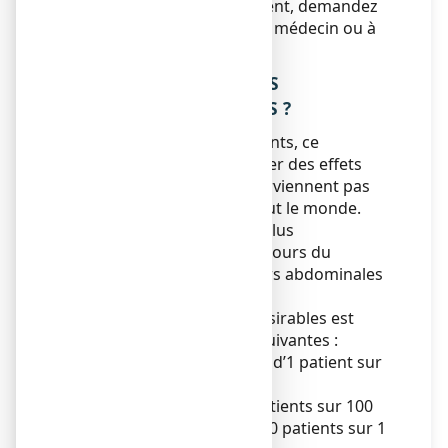
l’utilisation de ce médicament, demandez
plus d’informations à votre médecin ou à
votre pharmacien.
4. QUELS SONT LES EFFETS
INDESIRABLES EVENTUELS ?
Comme tous les médicaments, ce
médicament peut provoquer des effets
indésirables, mais ils ne surviennent pas
systématiquement chez tout le monde.
Les effets indésirables les plus
fréquemment signalés au cours du
traitement sont les douleurs abdominales
et la diarrhée.
L’évaluation des effets indésirables est
basée sur les fréquences suivantes :
Très fréquent : touche plus d’1 patient sur
10
Fréquent : touche 1 à 10 patients sur 100
Peu fréquent : touche 1 à 10 patients sur 1