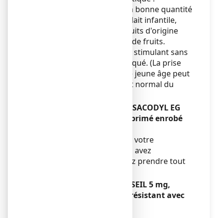
notamment utilisation de la bonne quantité
d'eau avec des poudres de lait infantile,
alimentation riche en produits d'origine
végétale, adjonction de jus de fruits.
Le traitement par un laxatif stimulant sans
avis médical est contre-indiqué. (La prise
régulière de laxatifs dans le jeune âge peut
entraver le fonctionnement normal du
réflexe de défécation).
Autres médicaments et BISACODYL EG
LABO CONSEIL 5 mg, comprimé enrobé
gastro-résistant
Informez votre médecin ou votre
pharmacien si vous prenez, avez
récemment pris ou pourriez prendre tout
autre médicament.
BISACODYL EG LABO CONSEIL 5 mg,
comprimé enrobé gastro-résistant avec
des aliments et boissons
Sans objet.