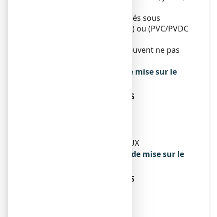
rond, biconvexe.
Boîte de 20, 25, 30 comprimés sous
plaquettes (PVC/Aluminium) ou (PVC/PVDC
opaque blanc/Aluminium).
Toutes les présentations peuvent ne pas
être commercialisées.
Titulaire de l’autorisation de mise sur le
marché
EG LABO - LABORATOIREES
EUROGENERICS
CENTRAL PARK
9-15 RUE MAURICE MALLET
92130 ISSY-LES-MOULINEAUX
Exploitant de l’autorisation de mise sur le
marché
EG LABO - LABORATOIREES
EUROGENERICS
CENTRAL PARK
9-15 RUE MAURICE MALLET