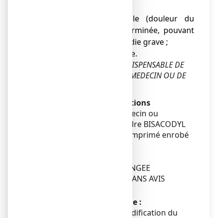
inflammatoire) ;
● douleur abdominale (douleur du
ventre) d’origine indéterminée, pouvant
être le signe d’une maladie grave ;
● constipation chronique.
EN CAS DE DOUTE, IL EST INDISPENSABLE DE
DEMANDER L'AVIS DE VOTRE MEDECIN OU DE
VOTRE PHARMACIEN.
Avertissements et précautions
Adressez-vous à votre médecin ou
pharmacien avant de prendre BISACODYL
EG LABO CONSEIL 5 mg, comprimé enrobé
gastro-résistant.
Mises en garde spéciales
PAS D'UTILISATION PROLONGEE
(SUPERIEURE A 10 JOURS) SANS AVIS
MEDICAL
Constipation occasionnelle :
Elle peut être liée à une modification du