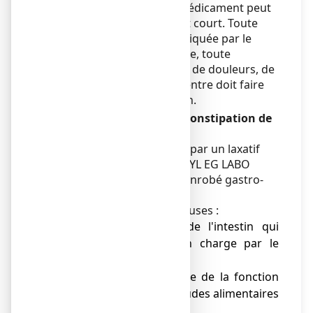
mode de vie (voyage). Le médicament peut
être une aide en traitement court. Toute
constipation récente inexpliquée par le
changement du mode de vie, toute
constipation accompagnée de douleurs, de
fièvre, de gonflement du ventre doit faire
demander l'avis du médecin.
Constipation chronique (constipation de
longue durée) :
Elle ne doit pas être traitée par un laxatif
stimulant (tel que BISACODYL EG LABO
CONSEIL 5 mg, comprimé enrobé gastro-
résistant.).
Elle peut être liée à deux causes :
● soit une maladie de l'intestin qui
nécessite une prise en charge par le
médecin ;
● soit à un déséquilibre de la fonction
intestinale dû aux habitudes alimentaires
et au mode de vie.