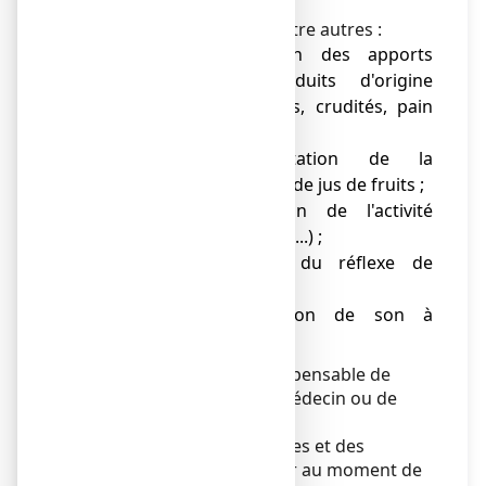
Le traitement comporte entre autres :
● une augmentation des apports
alimentaires en produits d'origine
végétale (légumes verts, crudités, pain
complet, fruits...) ;
● une augmentation de la
consommation d'eau et de jus de fruits ;
● une augmentation de l'activité
physique (sport, marche...) ;
● une rééducation du réflexe de
défécation ;
● parfois, l'adjonction de son à
l'alimentation.
En cas de doute, il est indispensable de
demander l’avis de votre médecin ou de
votre pharmacien.
Des sensations vertigineuses et des
syncopes, pouvant survenir au moment de