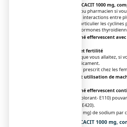
Autres médicaments et CACIT 1000 mg, com
Informez votre médecin ou pharmacien si vou
Afin d’éviter d’éventuelles interactions entre
à votre pharmacien en particulier les cyclines p
zinc, le strontium et les hormones thyroidienn
CACIT 1000 mg, comprimé effervescent avec d
Sans objet.
Grossesse, allaitement et fertilité
Si vous êtes enceinte ou que vous allaitez, s
avant de prendre ce médicament.
Ce médicament peut être prescrit chez les fem
Conduite de véhicules et utilisation de mac
Sans objet.
CACIT 1000 mg, comprimé effervescent conti
-
du jaune orangé S (colorant- E110) pouvan
-
1, 36 mg de sorbitol (E420).
-
moins de 1 mmol (23 mg) de sodium par com
3. COMMENT PRENDRE CACIT 1000 mg, com