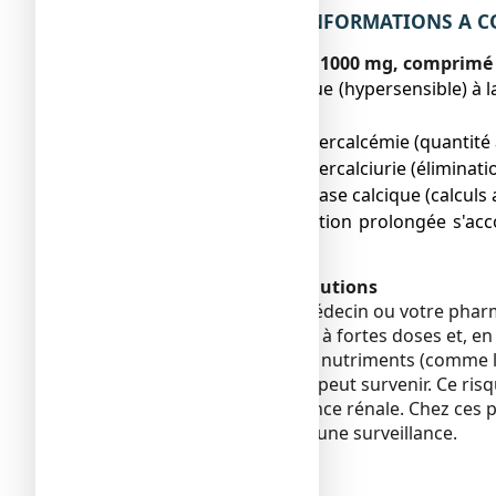
2. QUELLES SONT LES INFORMATIONS A CO
Ne prenez jamais CACIT 1000 mg, comprimé e
● si vous êtes allergique (hypersensible) 
rubrique 6,
● si vous avez une hypercalcémie (quantité
● si vous avez une hypercalciurie (éliminati
● si vous avez une lithiase calcique (calculs 
● en cas d’immobilisation prolongée s'acco
mobilisation.
Avertissements et précautions
Adressez-vous à votre médecin ou votre phar
Au cours d'un traitement à fortes doses et, en
des médicaments ou des nutriments (comme le 
ou syndrome de Burnett peut survenir. Ce risq
présentant une insuffisance rénale. Chez ces pat
rénale doit faire l'objet d'une surveillance.
Enfants et adolescents
Sans objet.