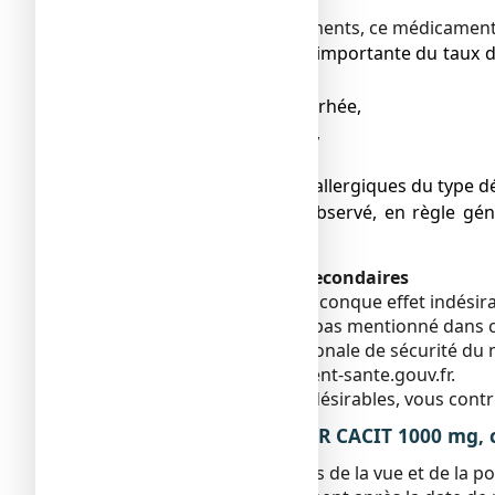
Comme tous les médicaments, ce médicament pe
● Augmentation trop importante du taux de 
fortes doses,
● Constipation ou diarrhée,
● Ballonnements, rots,
● Nausées,
● Réactions cutanées allergiques du type d
● Syndrome de Burnett observé, en règle génér
traitement spécifique).
Déclaration des effets secondaires
Si vous ressentez un quelconque effet indésirab
indésirable qui ne serait pas mentionné dans c
déclaration : Agence nationale de sécurité du
internet :
www.signalement-sante.gouv.fr
.
En signalant les effets indésirables, vous con
5. COMMENT CONSERVER CACIT 1000 mg, c
Tenir ce médicament hors de la vue et de la po