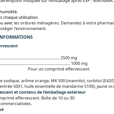
 péremption indiquée sur l’emballage après EXP : MM/AAAA. 
'humidité.
 chaque utilisation.
ou avec
les ordures ménagères. Demandez à votre pharmaci
rotéger l’environnement.
 INFORMATIONS
ervescent
...................................................... 2500 mg
..................................................... 1000 mg
Pour un comprimé effervescent.
e sodique, arôme orange, MK 500 (mannitol, sorbitol (E420),
entrée 5001, huile essentielle de mandarine 5109), jaune or
escent et contenu de l’emballage extérieur
primé effervescent. Boîte de 10 ou 30.
 commercialisées.
hé