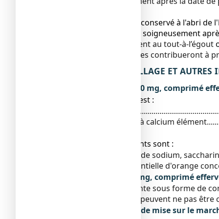
N’utilisez pas ce médicament après la date de
jour de ce mois.
Ce médicament doit être conservé à l'abri de l
Le tube doit être refermé soigneusement après
Ne jetez aucun médicament au tout-à-l’égout
n’utilisez plus. Ces mesures contribueront à p
6. CONTENU DE L’EMBALLAGE ET AUTRES
Ce que contient CACIT 1000 mg, comprimé eff
● La substance active est :
Carbonate de calcium...................................................
Quantité correspondant à calcium élément......................
● Les autres composants sont :
Acide citrique, cyclamate de sodium, saccharin
d'orange 5504, huile essentielle d'orange conc
Qu’est-ce que CACIT 1000 mg, comprimé efferv
Ce médicament se présente sous forme de com
Toutes les présentations peuvent ne pas être
Titulaire de l’autorisation de mise sur le marc