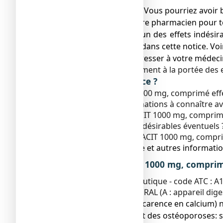
● Gardez cette notice. Vous pourriez avoir b
● Adressez-vous à votre pharmacien pour to
● Si vous ressentez l’un des effets indésir
serait pas mentionné dans cette notice. Voi
● Vous devez vous adresser à votre médecin
Ne laissez pas ce médicament à la portée des 
Que contient cette notice ?
1. Qu'est-ce que CACIT 1000 mg, comprimé efferv
2. Quelles sont les informations à connaître 
3. Comment prendre CACIT 1000 mg, comprimé
4. Quels sont les effets indésirables éventuels 
5. Comment conserver CACIT 1000 mg, compri
6. Contenu de l’emballage et autres informatio
1. QU’EST-CE QUE CACIT 1000 mg, comprim
Classe pharmacothérapeutique - code ATC : A
CALCIUM/ELEMENT MINERAL (A : appareil diges
● Carences calciques (carence en calcium) 
● Traitement d'appoint des ostéoporoses: su