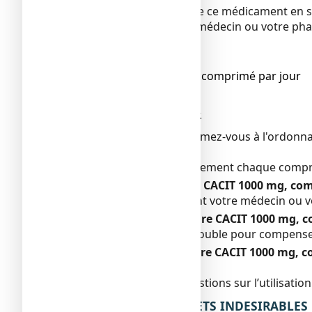
Veillez à toujours prendre ce médicament en s
Vérifiez auprès de votre médecin ou votre ph
Posologie
Enfants :
●
de plus de 10 ans : 1 comprimé par jour
Adultes
:
●
1 comprimé par jour.
Dans tous les cas, conformez-vous à l'ordonn
Voie orale.
Faites dissoudre complètement chaque compri
Si vous avez pris plus de CACIT 1000 mg, co
Consultez immédiatement votre médecin ou v
Si vous oubliez de prendre CACIT 1000 mg, c
Ne prenez pas de dose double pour compenser
Si vous arrêtez de prendre CACIT 1000 mg, c
Sans objet.
Si vous avez d’autres questions sur l’utilisa
4. QUELS SONT LES EFFETS INDESIRABLES