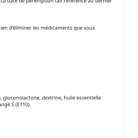
La date de péremption fait référence au dernier
en d’éliminer les médicaments que vous
 gluconolactone, dextrine, huile essentielle
angé S (E110).