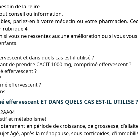
esoin de la relire.
ut conseil ou information.
ables, parlez-en à votre médecin ou votre pharmacien. Ceci
r rubrique 4.
 si vous ne ressentez aucune amélioration ou si vous vous
enfants.
escent et dans quels cas est-il utilisé ?
avant de prendre CACIT 1000 mg, comprimé effervescent ?
 effervescent ?
?
mé effervescent ?
ns.
é effervescent ET DANS QUELS CAS EST-IL UTILISE ?
12AA04
tif et métabolisme)
notamment en période de croissance, de grossesse, d'allait
jet âgé, après la ménopause, sous corticoïdes, d'immobilisat