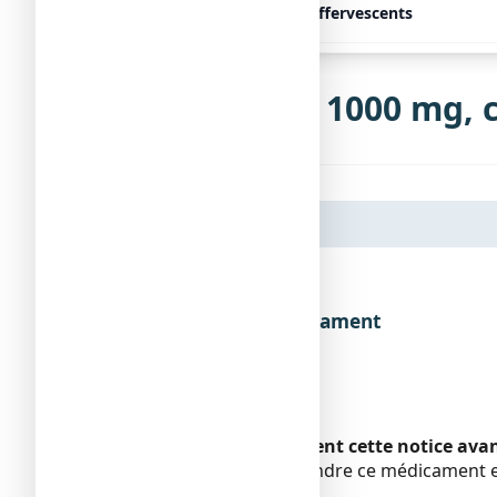
CACIT 1000 mg, 30 comprimés effervescents
Notice de CACIT 1000 mg, 
Dénomination du médicament
Encadré
Veuillez lire attentivement cette notice av
Vous devez toujours prendre ce médicament en
pharmacien.