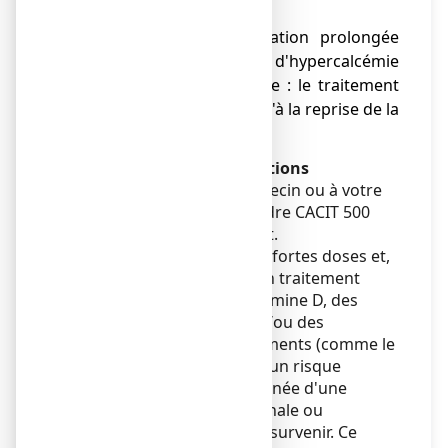
calcifications des tissus,
● en cas d’immobilisation prolongée
s'accompagnant d'hypercalcémie
et/ou d'hypercalciurie : le traitement
ne doit être utilisé qu'à la reprise de la
mobilisation.
Avertissements et précautions
Adressez-vous à votre médecin ou à votre
pharmacien avant de prendre CACIT 500
mg, comprimé effervescent.
Au cours d'un traitement à fortes doses et,
en particulier, au cours d'un traitement
concomitant avec de la vitamine D, des
diurétiques thiazidiques et/ou des
médicaments ou des nutriments (comme le
lait) contenant du calcium, un risque
d'hypercalcémie accompagnée d'une
altération de la fonction rénale ou
syndrome de Burnett peut survenir. Ce