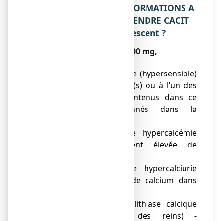
2. QUELLES SONT LES INFORMATIONS A
CONNAITRE AVANT DE PRENDRE CACIT
500 mg, comprimé effervescent ?
Ne prenez jamais CACIT 500 mg,
comprimé effervescent :
● si vous êtes allergique (hypersensible)
à la substance(s) active(s) ou à l’un des
autres composants contenus dans ce
médicament, mentionnés dans la
rubrique 6.
● si vous avez une hypercalcémie
(quantité anormalement élevée de
calcium dans le sang),
● si vous avez une hypercalciurie
(élimination exagérée de calcium dans
les urines),
● si vous avez une lithiase calcique
(calculs au niveau des reins) -