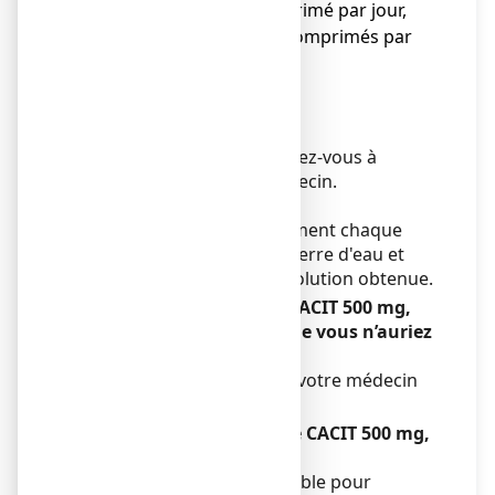
● de 6 à 10 ans : 1 comprimé par jour,
● de plus de 10 ans : 2 comprimés par
jour.
Adultes :
● 2 comprimés par jour.
Dans tous les cas, conformez-vous à
l'ordonnance de votre médecin.
Voie orale.
Faites dissoudre complètement chaque
comprimé dans un grand verre d'eau et
avalez immédiatement la solution obtenue.
Si vous avez pris plus de CACIT 500 mg,
comprimé effervescent que vous n’auriez
dû :
Consultez immédiatement votre médecin
ou votre pharmacien.
Si vous oubliez de prendre CACIT 500 mg,
comprimé effervescent :
Ne prenez pas de dose double pour