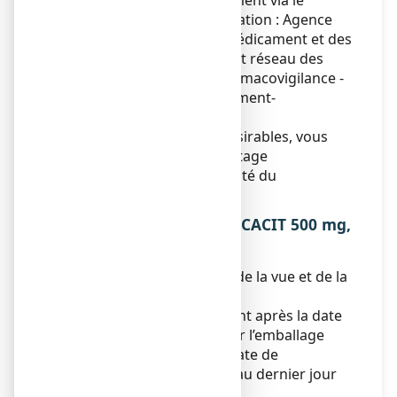
effets indésirables directement via le
système national de déclaration : Agence
nationale de sécurité du médicament et des
produits de santé (ANSM) et réseau des
Centres Régionaux de Pharmacovigilance -
Site internet :
www.signalement-
sante.gouv.fr
.
En signalant les effets indésirables, vous
contribuez à fournir davantage
d’informations sur la sécurité du
médicament.
5. COMMENT CONSERVER CACIT 500 mg,
comprimé effervescent ?
Tenir ce médicament hors de la vue et de la
portée des enfants.
N’utilisez pas ce médicament après la date
de péremption indiquée sur l’emballage
après EXP : MM/AAAA. La date de
péremption fait référence au dernier jour
de ce mois.