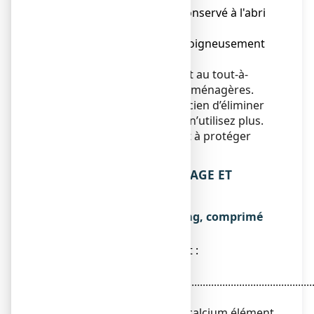
Ce médicament doit être conservé à l'abri
de l'humidité.
Le tube doit être refermé soigneusement
après chaque utilisation.
Ne jetez aucun médicament au tout-à-
l’égout
ou avec
les ordures ménagères.
Demandez à votre pharmacien d’éliminer
les médicaments que vous n’utilisez plus.
Ces mesures contribueront à protéger
l’environnement.
6. CONTENU DE L’EMBALLAGE ET
AUTRES INFORMATIONS
Ce que contient CACIT 500 mg, comprimé
effervescent
● La substance active est :
Carbonate de calcium
...............................................................................................
1250 mg
Quantité correspondant à calcium élément