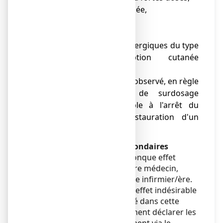
● Constipation ou diarrhée,
● Ballonnements, rots,
● Nausées,
● Réactions cutanées allergiques du type
démangeaison, éruption cutanée
étendue, urticaire,
● Syndrome de Burnett observé, en règle
générale qu'en cas de surdosage
(généralement réversible à l'arrêt du
médicament et à l'instauration d'un
traitement spécifique).
Déclaration des effets secondaires
Si vous ressentez un quelconque effet
indésirable, parlez-en à votre médecin,
votre pharmacien ou à votre infirmier/ère.
Ceci s’applique aussi à tout effet indésirable
qui ne serait pas mentionné dans cette
notice. Vous pouvez également déclarer les