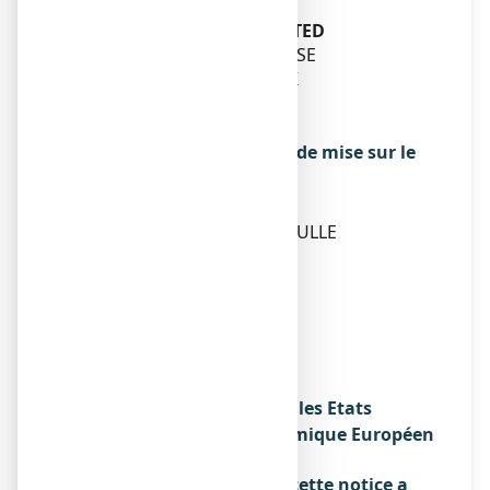
marché
THERAMEX IRELAND LIMITED
3RD FLOOR, KILMORE HOUSE
PARK LANE, SPENCER DOCK
DUBLIN 1, D01YE64,
IRLANDE
Exploitant de l’autorisation de mise sur le
marché
THERAMEX FRANCE
83 AVENUE CHARLES DE GAULLE
92200 NEUILLY-SUR-SEINE
Fabricant
HERMES PHARMA GmbH
SCHWIMMSCHULWEG 1a
9400 WOLFSBERG
AUTRICHE
Noms du médicament dans les Etats
membres de l'Espace Economique Européen
Sans objet.
La dernière date à laquelle cette notice a