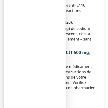
-
du jaune orangé S (colorant- E110)
pouvant causer des réactions
allergiques.
-
1, 36 mg de sorbitol (E420).
-
moins de 1 mmol (23 mg) de sodium
par comprimé effervescent, c’est-à-
dire qu’il est essentiellement « sans
sodium ».
3. COMMENT PRENDRE CACIT 500 mg,
comprimé effervescent ?
Veillez à toujours prendre ce médicament
en suivant exactement les instructions de
cette notice ou les indications de votre
médecin ou votre pharmacien. Vérifiez
auprès de votre médecin ou de pharmacien
en cas de doute.
Posologie
Enfants :