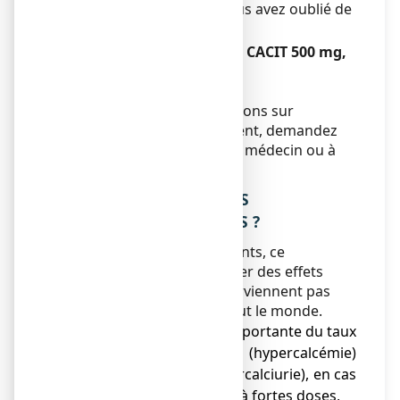
compenser la dose que vous avez oublié de
prendre.
Si vous arrêtez de prendre CACIT 500 mg,
comprimé effervescent :
Sans objet.
Si vous avez d’autres questions sur
l’utilisation de ce médicament, demandez
plus d’informations à votre médecin ou à
votre pharmacien.
4. QUELS SONT LES EFFETS
INDESIRABLES EVENTUELS ?
Comme tous les médicaments, ce
médicament peut provoquer des effets
indésirables, mais ils ne surviennent pas
systématiquement chez tout le monde.
● Augmentation trop importante du taux
de calcium dans le sang (hypercalcémie)
et dans les urines (hypercalciurie), en cas
de traitement prolongé à fortes doses,