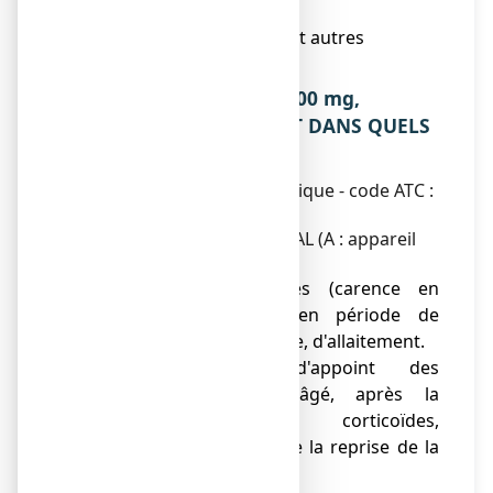
comprimé effervescent ?
6. Contenu de l’emballage et autres
informations.
1. QU’EST-CE QUE CACIT 500 mg,
comprimé effervescent ET DANS QUELS
CAS EST-IL UTILISE ?
Classe pharmacothérapeutique - code ATC :
A12AA04
CALCIUM/ELEMENT MINERAL (A : appareil
digestif et métabolisme)
● Carences calciques (carence en
calcium) notamment en période de
croissance, de grossesse, d'allaitement.
● Traitement d'appoint des
ostéoporoses: sujet âgé, après la
ménopause, sous corticoïdes,
d'immobilisation lors de la reprise de la
mobilité.