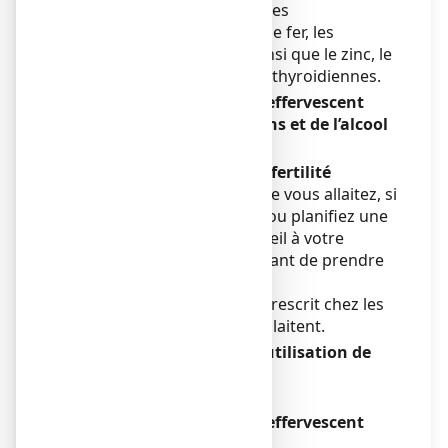
voie orale, les digitaliques, les
bisphosphonates
, les sels de fer, les
diurétiques thiazidiques
ainsi que
le zinc, le
strontium et les hormones thyroidiennes.
CACIT 500 mg, comprimé effervescent
avec des aliments, boissons et de l’alcool
Sans objet.
Grossesse, allaitement et fertilité
Si vous êtes enceinte ou que vous allaitez, si
vous pensez être enceinte ou planifiez une
grossesse, demandez conseil à votre
médecin ou pharmacien avant de prendre
ce médicament.
Ce médicament peut être prescrit chez les
femmes enceintes ou qui allaitent.
Conduite de véhicules et utilisation de
machines
Sans objet.
CACIT 500 mg, comprimé effervescent
contient :