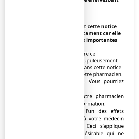
CACIT 500 mg, comprimé effervescent
Calcium
Encadré
Veuillez lire attentivement cette notice
avant de prendre ce médicament car elle
contient des informations importantes
pour vous.
Vous devez toujours prendre ce
médicament en suivant scrupuleusement
les informations fournies dans cette notice
ou par votre médecin ou votre pharmacien.
● Gardez cette notice. Vous pourriez
avoir besoin de la relire.
● Adressez-vous à votre pharmacien
pour tout conseil ou information.
● Si vous ressentez l’un des effets
indésirables, parlez-en à votre médecin
ou votre pharmacien. Ceci s’applique
aussi à tout effet indésirable qui ne