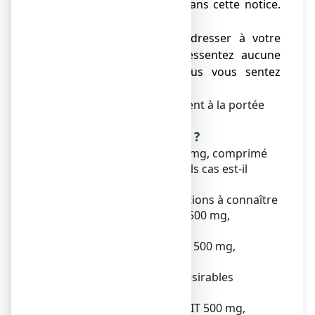
serait pas mentionné dans cette notice.
Voir rubrique 4.
● Vous devez vous adresser à votre
médecin si vous ne ressentez aucune
amélioration ou si vous vous sentez
moins bien.
Ne laissez pas ce médicament à la portée
des enfants.
Que contient cette notice ?
1. Qu'est-ce que CACIT 500 mg, comprimé
effervescent et dans quels cas est-il
utilisé ?
2. Quelles sont les informations à connaître
avant de prendre CACIT 500 mg,
comprimé effervescent ?
3. Comment prendre CACIT 500 mg,
comprimé effervescent ?
4. Quels sont les effets indésirables
éventuels ?
5. Comment conserver CACIT 500 mg,