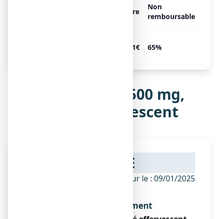
CACIT 500 mg, 20
Non
Libre
comprimés effervescents
remboursable
CACIT 500 mg, 60
6.31€
65%
comprimés effervescents
Notice de CACIT 500 mg,
comprimé effervescent
NOTICE
ANSM - Mis à jour le : 09/01/2025
Dénomination du médicament