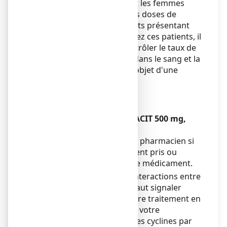
risque concerne également les femmes
enceintes prenant de fortes doses de
calcium ainsi que les patients présentant
une insuffisance rénale. Chez ces patients, il
est nécessaire de faire contrôler le taux de
calcium dans les urines et dans le sang et la
fonction rénale doit faire l'objet d'une
surveillance.
Enfants et adolescents
Sans objet.
Autres médicaments et CACIT 500 mg,
comprimé effervescent
Informez votre médecin ou pharmacien si
vous prenez, avez récemment pris ou
pourriez prendre tout autre médicament.
Afin d’éviter d’éventuelles interactions entre
plusieurs médicaments, il faut signaler
systématiquement tout autre traitement en
cours à votre médecin ou à votre
pharmacien en particulier les cyclines par