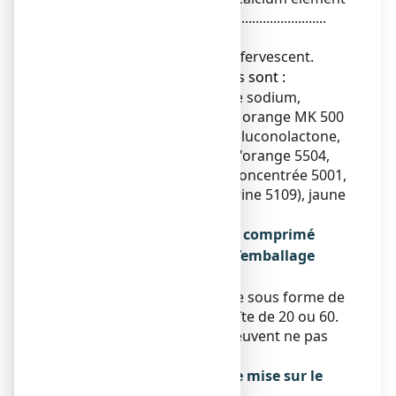
............................................................................
500 mg
Pour un comprimé effervescent.
● Les autres composants sont :
Acide citrique, cyclamate de sodium,
saccharine sodique, arôme orange MK 500
(mannitol, sorbitol (E420), gluconolactone,
dextrine, huile essentielle d'orange 5504,
huile essentielle d'orange concentrée 5001,
huile essentielle de mandarine 5109), jaune
orangé S (E110).
Qu’est-ce que CACIT 500 mg, comprimé
effervescent et contenu de l’emballage
extérieur
Ce médicament se présente sous forme de
comprimé effervescent. Boîte de 20 ou 60.
Toutes les présentations peuvent ne pas
être commercialisées.
Titulaire de l’autorisation de mise sur le