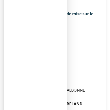
26 AVENUE TONY GARNIER
69007 LYON
Exploitant de l’autorisation de mise sur le
marché
ARROW GENERIQUES
26 AVENUE TONY GARNIER
69007 LYON
Fabricant
A.J.C. PHARMA
USINE DE FONTAURY
16120 CHATEAUNEUF
ou
ELAIAPHARM
2881, ROUTE DE VALBONNE
LES BOUILLIDES
06560 SOPHIA ANTIPOLIS-VALBONNE
ou
IVAX PHARMACEUTICALS IRELAND
IDA INDUSTRIAL ESTATE