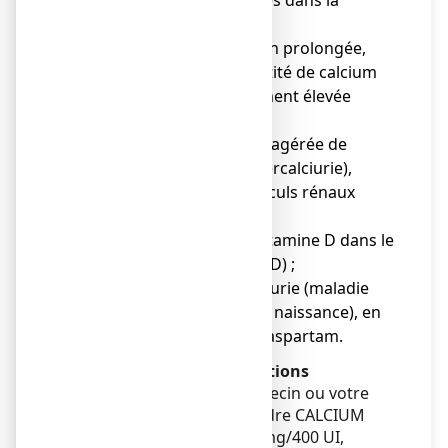
médicament, mentionnés dans la
rubrique 6,
● en cas d’immobilisation prolongée,
● si vous avez une quantité de calcium
dans le sang anormalement élevée
(hypercalcémie),
● en cas d’élimination exagérée de
calcium par l'urine (hypercalciurie),
● si vous souffrez de calculs rénaux
(lithiase calcique),
● si vous avez trop de vitamine D dans le
corps (hypervitaminose D) ;
● en cas de phénylcétonurie (maladie
héréditaire dépistée à la naissance), en
raison de la présence d'aspartam.
Avertissements et précautions
Adressez-vous à votre médecin ou votre
pharmacien avant de prendre CALCIUM
VITAMINE D3 ARROW 500 mg/400 UI,