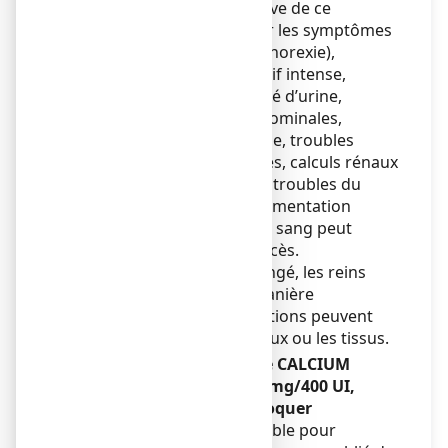
La prise d'une dose excessive de ce
médicament peut entraîner les symptômes
suivants : perte d’appétit (anorexie),
nausées, vomissements, soif intense,
augmentation de la quantité d’urine,
constipation, douleurs abdominales,
faiblesse musculaire, fatigue, troubles
mentaux, douleurs osseuses, calculs rénaux
et, dans les cas graves, des troubles du
rythme cardiaque. Une augmentation
extrême du calcium dans le sang peut
entrainer un coma ou le décès.
En cas de surdosage prolongé, les reins
peuvent être atteints de manière
irréversible, et des calcifications peuvent
apparaître dans les vaisseaux ou les tissus.
Si vous oubliez de prendre CALCIUM
VITAMINE D3 ARROW 500 mg/400 UI,
comprimé à sucer ou à croquer
Ne prenez pas de dose double pour