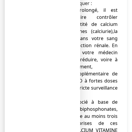
comprimé à sucer ou à croquer :
● de traitement prolongé, il est
nécessaire de faire contrôler
régulièrement la quantité de calcium
éliminée dans les urines (calciurie),la
quantité de calcium dans votre sang
(calcémie), et votre fonction rénale. En
fonction du résultat, votre médecin
pourra être amené à réduire, voire à
interrompre votre traitement,
● d'administration supplémentaire de
calcium et de vitamine D à fortes doses
qui doit se faire sous stricte surveillance
médicale,
● de traitement associé à base de
fluorure de sodium, de biphosphonates,
il est conseillé d'attendre au moins trois
heures entre les prises de ces
médicaments et de CALCIUM VITAMINE