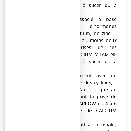
D3 ARROW, comprimé à sucer ou à
croquer,
● de traitement associé à base
d’estramustine, d’hormones
thyroïdiennes, de strontium, de zinc, il
est conseillé d'attendre au moins deux
heures entre les prises de ces
médicaments et de CALCIUM VITAMINE
D3 ARROW, comprimé à sucer ou à
croquer,
● en cas de traitement avec un
antibiotique de la famille des cyclines, il
est conseillé prendre l’antibiotique au
moins deux heures avant la prise de
CALCIUM VITAMINE D3 ARROW ou 4 à 6
heures après la prise de CALCIUM
VITAMINE D3 ARROW ;
● de sarcoïdose ou d'insuffisance rénale,