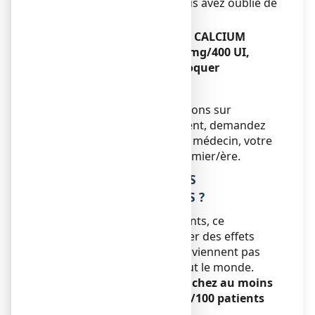
compenser la dose que vous avez oublié de
prendre.
Si vous arrêtez de prendre CALCIUM
VITAMINE D3 ARROW 500 mg/400 UI,
comprimé à sucer ou à croquer
Sans objet.
Si vous avez d’autres questions sur
l’utilisation de ce médicament, demandez
plus d’informations à votre médecin, votre
pharmacien ou à votre infirmier/ère.
4. QUELS SONT LES EFFETS
INDESIRABLES EVENTUELS ?
Comme tous les médicaments, ce
médicament peut provoquer des effets
indésirables, mais ils ne surviennent pas
systématiquement chez tout le monde.
Peu fréquents (survenant chez au moins
1/1 000 et chez moins de 1/100 patients
traités)