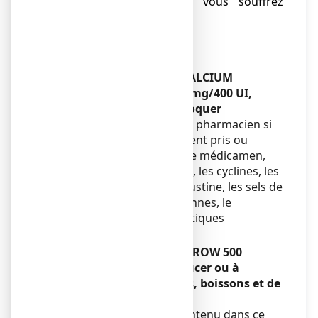
● d’immobilisation si vous souffrez
d’ostéoporose.
Enfants et adolescents
Sans objet.
Autres médicaments et CALCIUM
VITAMINE D3 ARROW 500 mg/400 UI,
comprimé à sucer ou à croquer
Informez votre médecin ou pharmacien si
vous prenez, avez récemment pris ou
pourriez prendre tout autre médicamen,
notamment les digitaliques, les cyclines, les
bisphosphonates, l'estramustine, les sels de
fer, les hormones thyroïdiennes, le
strontium, le zinc, les diurétiques
thiazidiques, l’orlistat.
CALCIUM VITAMINE D3 ARROW 500
mg/400 UI, comprimé à sucer ou à
croquer avec des aliments, boissons et de
l’alcool
L’absorption du calcium contenu dans ce