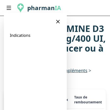
pharman
IA
CALCIUM VITAMINE D3
ARROW 500 mg/400 UI,
Indications
comprimé à sucer ou à
croquer
Indications
>
Vitamines & compléments
>
Magnésium, fer, zinc, calcium
Taux de
Présentation
Prix
remboursement