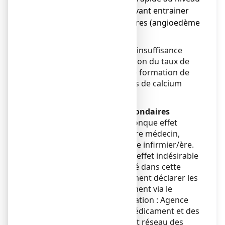
du visage et du cou pouvant entrainer
des difficultés respiratoires (angioedème
ou oedème laryngé).
Chez les patients atteints d’insuffisance
rénale, risque d’augmentation du taux de
phosphate dans le sang, de formation de
calculs rénaux ou de dépôts de calcium
dans les reins.
Déclaration des effets secondaires
Si vous ressentez un quelconque effet
indésirable, parlez-en à votre médecin,
votre pharmacien ou à votre infirmier/ère.
Ceci s’applique aussi à tout effet indésirable
qui ne serait pas mentionné dans cette
notice. Vous pouvez également déclarer les
effets indésirables directement via le
système national de déclaration : Agence
nationale de sécurité du médicament et des
produits de santé (ANSM) et réseau des