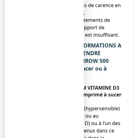
● chez le sujet âgé, en cas de carence en
calcium et en vitamine D,
● en association aux traitements de
l'ostéoporose lorsque l'apport de
calcium et de vitamine D est insuffisant.
2. QUELLES SONT LES INFORMATIONS A
CONNAITRE AVANT DE PRENDRE
CALCIUM VITAMINE D3 ARROW 500
mg/400 UI, comprimé à sucer ou à
croquer ?
Ne prenez jamais CALCIUM VITAMINE D3
ARROW 500 mg/400 UI, comprimé à sucer
ou à croquer :
● si vous êtes allergique (hypersensible)
au carbonate de calcium ou au
cholécalciférol (vitamine D) ou à l’un des
autres composants contenus dans ce