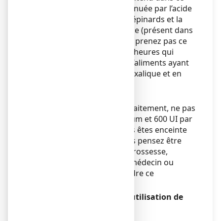
médicament peut être diminuée par l’acide
oxalique (présent dans les épinards et la
rhubarbe) et l’acide phytique (présent dans
les céréales complètes). Ne prenez pas ce
médicament dans les deux heures qui
suivent la consommation d’aliments ayant
une forte teneur en acide oxalique et en
acide phytique.
Grossesse et allaitement
En cas de grossesse et d'allaitement, ne pas
dépasser 1500 mg de calcium et 600 UI par
jour de vitamine D3. Si vous êtes enceinte
ou que vous allaitez, si vous pensez être
enceinte ou planifiez une grossesse,
demandez conseil à votre médecin ou
pharmacien avant de prendre ce
médicament.
Conduite de véhicules et utilisation de
machines
Sans objet.