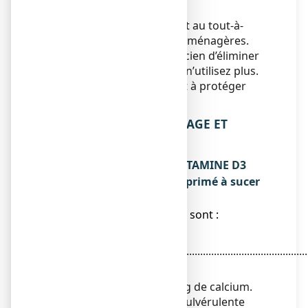
détérioration.
Ne jetez aucun médicament au tout-à-
l’égout ou avec les ordures ménagères.
Demandez à votre pharmacien d’éliminer
les médicaments que vous n’utilisez plus.
Ces mesures contribueront à protéger
l’environnement.
6. CONTENU DE L’EMBALLAGE ET
AUTRES INFORMATIONS
Ce que contient CALCIUM VITAMINE D3
ARROW 500 mg/400 UI, comprimé à sucer
ou à croquer
● Les substances actives sont :
Carbonate de
calcium............................................................................
1248,75 mg
Correspondant à 500 mg de calcium.
Cholécalciférol, forme pulvérulente