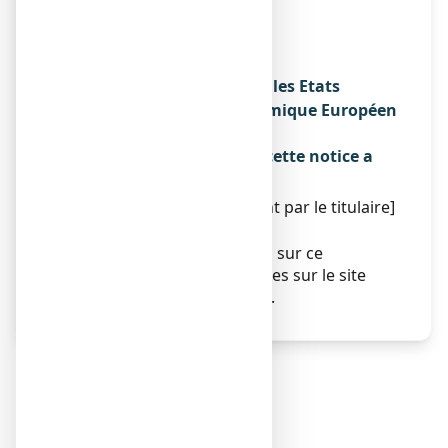
CORK ROAD
WATERFORD
IRLANDE
Noms du médicament dans les Etats
membres de l'Espace Economique Européen
Sans objet.
La dernière date à laquelle cette notice a
été révisée est :
[à compléter ultérieurement par le titulaire]
Autres
Des informations détaillées sur ce
médicament sont disponibles sur le site
Internet de l’ANSM (France).