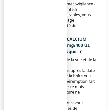
Centres Régionaux de Pharmacovigilance -
Site internet :
www.ansm.sante.fr
En signalant les effets indésirables, vous
contribuez à fournir davantage
d’informations sur la sécurité du
médicament.
5. COMMENT CONSERVER CALCIUM
VITAMINE D3 ARROW 500 mg/400 UI,
comprimé à sucer ou à croquer ?
Tenir ce médicament hors de la vue et de la
portée des enfants.
N’utilisez pas ce médicament après la date
de péremption indiquée sur la boîte et le
tube après EXP. La date de péremption fait
référence au dernier jour de ce mois.
A conserver à une température ne
dépassant pas 25°C.
N’utilisez pas ce médicament si vous
remarquez des signes visibles de