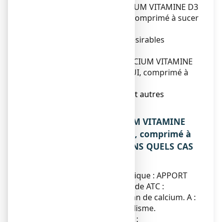
3. Comment prendre CALCIUM VITAMINE D3
ARROW 500 mg/400 UI, comprimé à sucer
ou à croquer ?
4. Quels sont les effets indésirables
éventuels ?
5. Comment conserver CALCIUM VITAMINE
D3 ARROW 500 mg/400 UI, comprimé à
sucer ou à croquer ?
6. Contenu de l’emballage et autres
informations.
1. QU’EST-CE QUE CALCIUM VITAMINE
D3 ARROW 500 mg/400 UI, comprimé à
sucer ou à croquer ET DANS QUELS CAS
EST-IL UTILISE ?
Classe pharmacothérapeutique : APPORT
VITAMINO D-CALCIQUE - code ATC :
Médicament actif sur le bilan de calcium. A :
appareil digestif et métabolisme.
Ce médicament est indiqué :