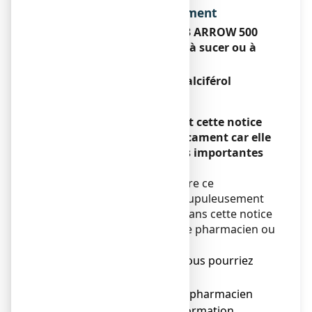
Dénomination du médicament
CALCIUM VITAMINE D3 ARROW 500
mg/400 UI, comprimé à sucer ou à
croquer
Calcium – Cholécalciférol
Encadré
Veuillez lire attentivement cette notice
avant de prendre ce médicament car elle
contient des informations importantes
pour vous.
Vous devez toujours prendre ce
médicament en suivant scrupuleusement
les informations fournies dans cette notice
ou par votre médecin, votre pharmacien ou
votre infirmier/ère.
● Gardez cette notice. Vous pourriez
avoir besoin de la relire.
● Adressez-vous à votre pharmacien
pour tout conseil ou information.