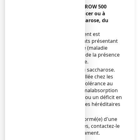
CALCIUM VITAMINE D3 ARROW 500
mg/400 UI, comprimé à sucer ou à
croquer contient du saccharose, du
sorbitol et de l’aspartam.
L’utilisation de ce médicament est
déconseillée chez les patients présentant
une intolérance au fructose (maladie
héréditaire rare), en raison de la présence
de sorbitol et de saccharose.
Ce médicament contient du saccharose.
Son utilisation est déconseillée chez les
patients présentant une intolérance au
fructose, un syndrome de malabsorption
du glucose et du galactose ou un déficit en
sucrase/isomaltase (maladies héréditaires
rares).
Si votre médecin vous a informé(e) d'une
intolérance à certains sucres, contactez-le
avant de prendre ce médicament.