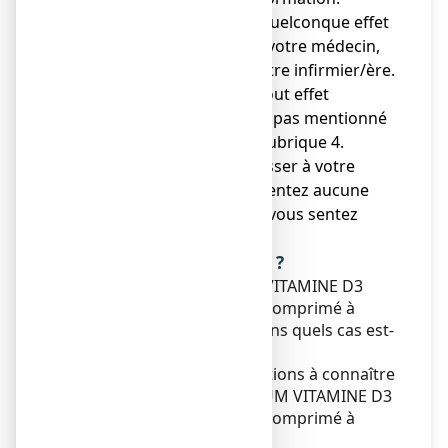
● Si vous ressentez un quelconque effet
indésirable, parlez-en à votre médecin,
votre pharmacien ou votre infirmier/ère.
Ceci s’applique aussi à tout effet
indésirable qui ne serait pas mentionné
dans cette notice. Voir rubrique 4.
● Vous devez vous adresser à votre
médecin si vous ne ressentez aucune
amélioration ou si vous vous sentez
moins bien.
Que contient cette notice ?
1. Qu'est-ce que CALCIUM VITAMINE D3
ARROW 500 mg/400 UI, comprimé à
sucer ou à croquer et dans quels cas est-
il utilisé ?
2. Quelles sont les informations à connaître
avant de prendre CALCIUM VITAMINE D3
ARROW 500 mg/400 UI, comprimé à
sucer ou à croquer ?