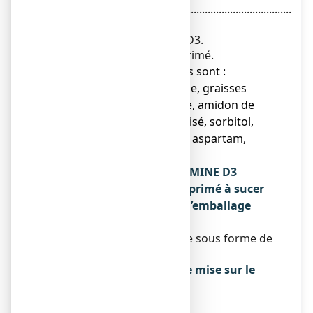
..................................................................................
. 4 mg
Soit 400 UI de vitamine D3.
Pour un comprimé.
● Les autres composants sont :
alphatocophérol, gélatine, graisses
alimentaires, saccharose, amidon de
maïs, amidon prégélatinisé, sorbitol,
stéarate de magnésium, aspartam,
arôme citron.
Qu’est-ce que CALCIUM VITAMINE D3
ARROW 500 mg/400 UI, comprimé à sucer
ou à croquer et contenu de l’emballage
extérieur
Ce médicament se présente sous forme de
comprimés. Boîte de 60.
Titulaire de l’autorisation de mise sur le
marché
ARROW GENERIQUES