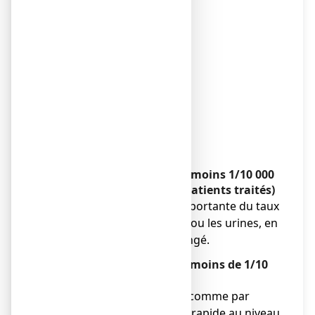
● constipation,
● diarrhée,
● flatulences,
● douleur abdominales,
● ventre gonflé,
● nausées,
● éruption cutanée ;
● démangeaisons ;
● urticaire.
Rares (survenant chez au moins 1/10 000
et chez moins de 1/1 000 patients traités)
● augmentation trop importante du taux
de calcium dans le sang ou les urines, en
cas de traitement prolongé.
Très rare (survenant chez moins de 1/10
000 patients traités)
● réactions allergiques, comme par
exemple un gonflement rapide au niveau