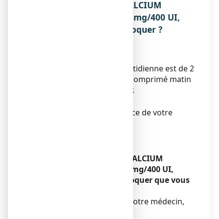
3. COMMENT PRENDRE CALCIUM
VITAMINE D3 ARROW 500 mg/400 UI,
comprimé à sucer ou à croquer ?
Réservé à l’adulte.
Posologie
La dose recommandée quotidienne est de 2
comprimés par jour soit 1 comprimé matin
et soir à sucer ou à croquer.
Durée du traitement
Se conformer à l'ordonnance de votre
médecin.
Mode d’administration
Voie orale.
Si vous avez pris plus de CALCIUM
VITAMINE D3 ARROW 500 mg/400 UI,
comprimé à sucer ou à croquer que vous
n’auriez dû
Prévenez immédiatement votre médecin,
ou votre pharmacien.