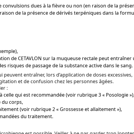
 convulsions dues à la fièvre ou non (en raison de la prése
raison de la présence de dérivés terpéniques dans la formul
xemple),
ation de CETAVLON sur la muqueuse rectale peut entraîner 
des risques de passage de la substance active dans le sang.
 peuvent entraîner, lors d’application de doses excessives,
agitation et de confusion chez les personnes âgées.
er :
à celle qui est recommandée (
voir rubrique 3 « Posologie
»)
 du corps,
aitement (voir rubrique 2 « Grossesse et allaitement »),
mmandées du traitement.
icrobienne est possible. Veiller à ne pas garder trop lon