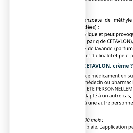
Sans objet.
CETAVLON contient
● du parahydroxybenzoate de méthyle (
(éventuellement retardées) ;
● de l’alcool cétostéarylique et peut provoq
● de l’éthanol (0,84 mg par g de CETAVLON
● de l’huile essentielle de lavande (parfu
géraniol, du limonène et du linalol et peut
3. COMMENT UTILISER CETAVLON, crème ?
Veillez à toujours utiliser ce médicament en s
Vérifiez auprès de votre médecin ou pharmaci
CE MEDICAMENT VOUS A ETE PERSONNELLEME
● Il peut ne pas être adapté à un autre cas,
● Ne le conseillez pas à une autre personne
Posologie
Adultes et enfants de plus de 30 mois :
Appliquez la crème sur la plaie. L’application p