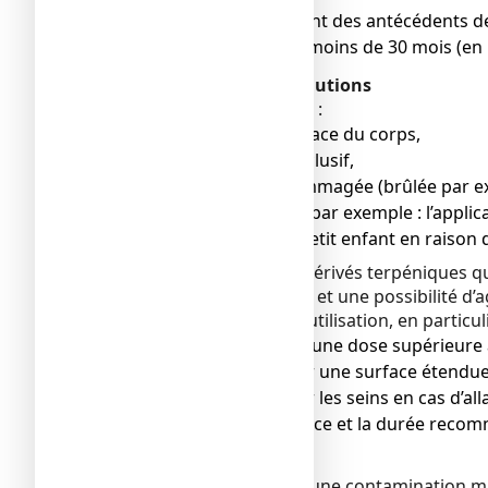
● chez les enfants ayant des antécédents de
● chez les enfants de moins de 30 mois (en 
Avertissements et précautions
Ne pas utiliser CETAVLON :
● sur une grande surface du corps,
● sous pansement occlusif,
● sur une peau endommagée (brûlée par e
● sur une muqueuse (par exemple : l’applic
● sur une peau d’un petit enfant en raison 
CETAVLON contient des dérivés terpéniques qui
convulsions chez l'enfant et une possibilité d’
Respectez les conseils d'utilisation, en particuli
● ne jamais appliquer une dose supérieure 
● ne pas appliquer sur une surface étendue
● ne pas appliquer sur les seins en cas d’all
● respecter la fréquence et la durée reco
Précautions d'emploi
Dès l'ouverture du tube, une contamination m