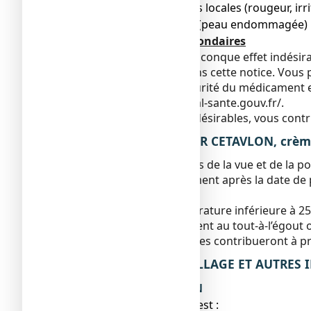
● réactions allergiques locales (rougeur, irri
● érosions de la peau (peau endommagée) po
Déclaration des effets secondaires
Si vous ressentez un quelconque effet indésira
serait pas mentionné dans cette notice. Vous p
Agence nationale de sécurité du médicament et
https://signalement.social-sante.gouv.fr/
.
En signalant les effets indésirables, vous con
5. COMMENT CONSERVER CETAVLON, crèm
Tenir ce médicament hors de la vue et de la po
N’utilisez pas ce médicament après la date de 
mois.
A conserver à une température inférieure à 25
Ne jetez aucun médicament au tout-à-l’égout
n’utilisez plus. Ces mesures contribueront à p
6. CONTENU DE L’EMBALLAGE ET AUTRES
Ce que contient CETAVLON
●
La substance active est
: