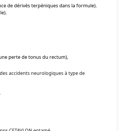
nce de dérivés terpéniques dans la formule).
e).
une perte de tonus du rectum),
 des accidents neurologiques à type de
,
gtemps CETAVLON entamé.