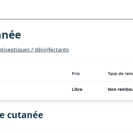
anée
tiseptiques / désinfectants
Prix
Taux de re
Libre
Non rembou
e cutanée