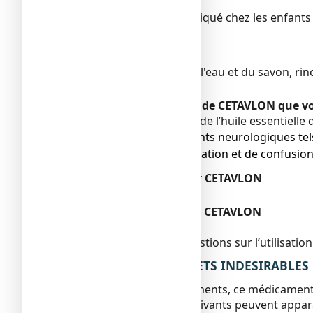
Population pédiatrique
CETAVLON est contre-indiqué chez les enfants 
Mode d'administration
Voie cutanée.
Nettoyez la plaie avec de l'eau et du savon, r
directement la plaie.
Si vous avez utilisé plus de CETAVLON que v
Ce médicament contient de l’huile essentielle
● des risques d’accidents neurologiques tel
● une possibilité d’agitation et de confusi
Si vous oubliez d’utiliser CETAVLON
Sans objet.
Si vous arrêtez d’utiliser CETAVLON
Sans objet.
Si vous avez d’autres questions sur l’utilisa
4. QUELS SONT LES EFFETS INDESIRABLES
Comme tous les médicaments, ce médicament pe
Les effets indésirables suivants peuvent appa