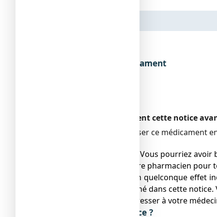
Dénomination du médicament
Encadré
Veuillez lire attentivement cette notice ava
Vous devez toujours utiliser ce médicament en
pharmacien.
● Gardez cette notice. Vous pourriez avoir b
● Adressez-vous à votre pharmacien pour to
● Si vous ressentez un quelconque effet ind
ne serait pas mentionné dans cette notice. 
● Vous devez vous adresser à votre médecin
Que contient cette notice ?