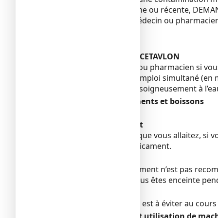
En cas d'épilepsie ancienne ou récente, DE
Adressez-vous à votre médecin ou pharmacien 
Enfants
Sans objet.
Autres médicaments et CETAVLON
Informez votre médecin ou pharmacien si vous 
Avec CETAVLON, évitez l'emploi simultané (en m
Rincez abondamment et soigneusement à l’eau c
CETAVLON avec des aliments et boissons
Sans objet.
Grossesse et allaitement
Si vous êtes enceinte ou que vous allaitez, s
avant de prendre ce médicament.
Grossesse
L'utilisation de ce médicament n’est pas reco
Si vous découvrez que vous êtes enceinte penda
Allaitement
L’utilisation de CETAVLON est à éviter au cour
Conduite de véhicules et utilisation de mac