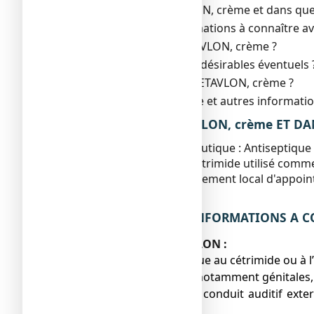
1. Qu'est-ce que CETAVLON, crème et dans quels 
2. Quelles sont les informations à connaître a
3. Comment utiliser CETAVLON, crème ?
4. Quels sont les effets indésirables éventuels 
5. Comment conserver CETAVLON, crème ?
6. Contenu de l’emballage et autres informati
1. QU’EST-CE QUE CETAVLON, crème ET DAN
Classe pharmacothérapeutique : Antiseptique 
CETAVLON contient du cétrimide utilisé comme 
Il est indiqué dans le traitement local d'appoin
mois.
2. QUELLES SONT LES INFORMATIONS A C
N’utilisez jamais CETAVLON :
● si vous êtes allergique au cétrimide ou 
● sur les muqueuses notamment génitales,
● sur l'œil ou dans le conduit auditif ex
méninges,