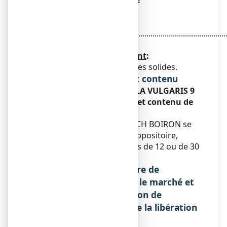
CH BOIRON, suppositoire ?
La substance active est
:
Chamomilla vulgaris 9 CH
...............................................................................................
125 mg
Les autres composants sont
:
Glycérides hémi-synthétiques solides.
Forme pharmaceutique et contenu
Qu'est-ce que CHAMOMILLA VULGARIS 9
CH BOIRON, suppositoire et contenu de
l'emballage extérieur ?
CHAMOMILLA VULGARIS 9 CH BOIRON se
présente sous forme de suppositoire,
conditionné dans des boîtes de 12 ou de 30
suppositoires.
Nom et adresse du titulaire de
l'autorisation de mise sur le marché et
du titulaire de l'autorisation de
fabrication responsable de la libération
des lots, si différent