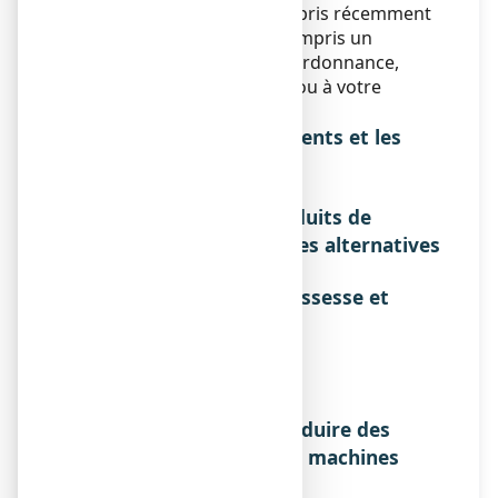
Si votre enfant prend ou a pris récemment
un autre médicament, y compris un
médicament obtenu sans ordonnance,
parlez-en à votre médecin ou à votre
pharmacien.
Interactions avec les aliments et les
boissons
Sans objet.
Interactions avec les produits de
phytothérapie ou thérapies alternatives
Sans objet.
Utilisation pendant la grossesse et
l'allaitement
Sans objet.
Sportifs
Sans objet.
Effets sur l'aptitude à conduire des
véhicules ou à utiliser des machines
Sans objet.