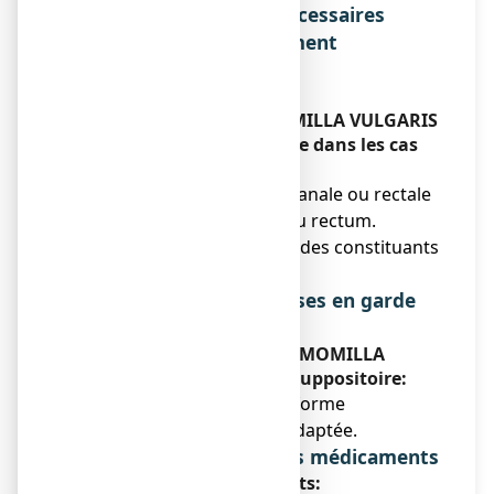
Liste des informations nécessaires
avant la prise du médicament
Sans objet.
Contre-indications
N'utilisez jamais CHAMOMILLA VULGARIS
9 CH BOIRON, suppositoire dans les cas
suivants:
● Inflammation récente anale ou rectale
ou saignement récent du rectum.
● Hypersensibilité à l'un des constituants
du médicament.
Précautions d'emploi ; mises en garde
spéciales
Faites attention avec CHAMOMILLA
VULGARIS 9 CH BOIRON, suppositoire:
● En cas de diarrhée, la forme
suppositoire n'est pas adaptée.
Interactions avec d'autres médicaments
Prise d'autres médicaments: