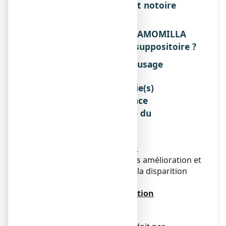
Liste des excipients à effet notoire
Sans objet.
3. COMMENT UTILISER CHAMOMILLA
VULGARIS 9 CH BOIRON, suppositoire ?
Instructions pour un bon usage
Sans objet.
Posologie, Mode et/ou voie(s)
d'administration, Fréquence
d'administration et Durée du
traitement
Posologie
1 à 3 suppositoires par jour.
Espacer l'administration dès amélioration et
cesser l'administration dès la disparition
des symptômes.
Mode et voie d'administration
Voie rectale.
Durée du traitement