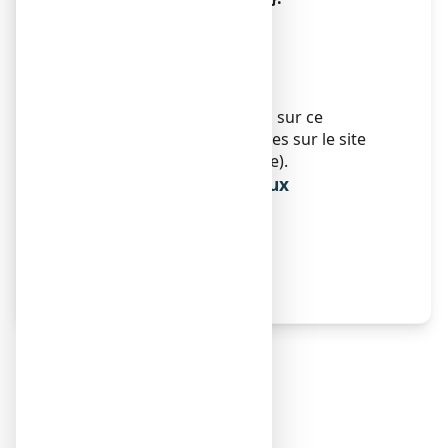
AMM sous circonstances
exceptionnelles
Sans objet.
Informations Internet
Des informations détaillées sur ce
médicament sont disponibles sur le site
Internet de l’Afssaps (France).
Informations réservées aux
professionnels de santé
Sans objet.
Autres
Sans objet.