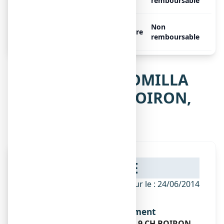
CH BOIRON, 12 suppositoires
remboursable
CHAMOMILLA VULGARIS 9
Non
Libre
CH BOIRON, 30 suppositoires
remboursable
Notice de CHAMOMILLA
VULGARIS 9 CH BOIRON,
suppositoire
NOTICE
ANSM - Mis à jour le : 24/06/2014
Dénomination du médicament
CHAMOMILLA VULGARIS 9 CH BOIRON,