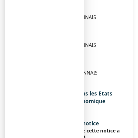
Titulaire
BOIRON
2 AVENUE DE L’OUEST LYONNAIS
69510 MESSIMY
Exploitant
BOIRON
2 AVENUE DE L’OUEST LYONNAIS
69510 MESSIMY
Fabricant
BOIRON
2, AVENUE DE L'OUEST LYONNAIS
69510 MESSIMY
FRANCE
Noms du médicament dans les Etats
membres de l'Espace Economique
Européen
Sans objet.
Date d’approbation de la notice
La dernière date à laquelle cette notice a
été approuvée est le {date}.