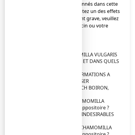
indésirables non mentionnés dans cette
notice, ou si vous ressentez un des effets
mentionnés comme étant grave, veuillez
en informer votre médecin ou votre
pharmacien.
Sommaire notice
Dans cette notice :
1. QU'EST-CE QUE CHAMOMILLA VULGARIS
9 CH BOIRON, suppositoire ET DANS QUELS
CAS EST-IL UTILISE ?
2. QUELLES SONT LES INFORMATIONS A
CONNAITRE AVANT D'UTILISER
CHAMOMILLA VULGARIS 9 CH BOIRON,
suppositoire ?
3. COMMENT UTILISER CHAMOMILLA
VULGARIS 9 CH BOIRON, suppositoire ?
4. QUELS SONT LES EFFETS INDESIRABLES
EVENTUELS ?
5. COMMENT CONSERVER CHAMOMILLA
VULGARIS 9 CH BOIRON, suppositoire ?