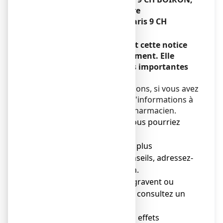
suppositoire
Chamomilla vulgaris 9 CH
Encadré
Veuillez lire attentivement cette notice
avant d'utiliser ce médicament. Elle
contient des informations importantes
pour votre traitement.
Si vous avez d'autres questions, si vous avez
un doute, demandez plus d'informations à
votre médecin ou à votre pharmacien.
● Gardez cette notice, vous pourriez
avoir besoin de la relire.
● Si vous avez besoin de plus
d'informations et de conseils, adressez-
vous à votre pharmacien.
● Si les symptômes s'aggravent ou
persistent après 3 jours, consultez un
médecin.
● Si vous remarquez des effets