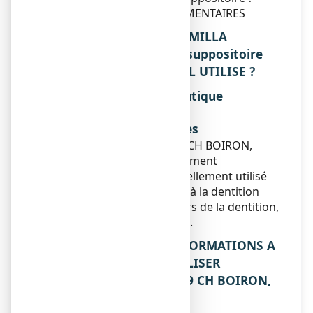
6. INFORMATIONS SUPPLEMENTAIRES
1. QU'EST-CE QUE CHAMOMILLA
VULGARIS 9 CH BOIRON, suppositoire
ET DANS QUELS CAS EST-IL UTILISE ?
Classe pharmacothérapeutique
Sans objet.
Indications thérapeutiques
CHAMOMILLA VULGARIS 9 CH BOIRON,
suppositoire est un médicament
homéopathique traditionnellement utilisé
dans les troubles attribués à la dentition
chez le nourrisson (douleurs de la dentition,
irritabilité, joues rouges, …).
2. QUELLES SONT LES INFORMATIONS A
CONNAITRE AVANT D'UTILISER
CHAMOMILLA VULGARIS 9 CH BOIRON,
suppositoire ?