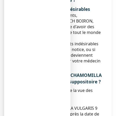
INDESIRABLES EVENTUELS ?
Description des effets indésirables
Comme tous les médicaments,
CHAMOMILLA VULGARIS 9 CH BOIRON,
suppositoire est susceptible d'avoir des
effets indésirables, bien que tout le monde
n'y soit pas sujet.
Si vous remarquez des effets indésirables
non mentionnés dans cette notice, ou si
certains effets indésirables deviennent
graves, veuillez en informer votre médecin
ou votre pharmacien.
5. COMMENT CONSERVER CHAMOMILLA
VULGARIS 9 CH BOIRON, suppositoire ?
Tenir hors de la portée et de la vue des
enfants.
Date de péremption
Ne pas utiliser CHAMOMILLA VULGARIS 9
CH BOIRON, suppositoire après la date de