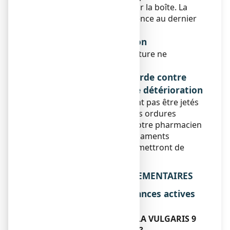
péremption mentionnée sur la boîte. La
date d'expiration fait référence au dernier
jour du mois.
Conditions de conservation
A conserver à une température ne
dépassant pas 30°C.
Si nécessaire, mises en garde contre
certains signes visibles de détérioration
Les médicaments ne doivent pas être jetés
au tout-à-l'égout ou avec les ordures
ménagères. Demandez à votre pharmacien
ce qu'il faut faire des médicaments
inutilisés. Ces mesures permettront de
protéger l'environnement.
6. INFORMATIONS SUPPLEMENTAIRES
Liste complète des substances actives
et des excipients
Que contient CHAMOMILLA VULGARIS 9