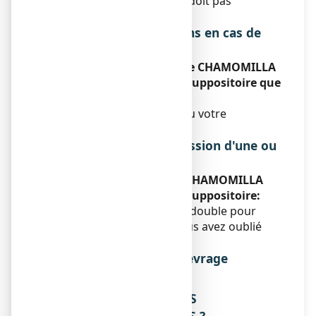
La durée du traitement ne doit pas
dépasser 3 jours.
Symptômes et instructions en cas de
surdosage
Si vous avez utilisé plus de CHAMOMILLA
VULGARIS 9 CH BOIRON, suppositoire que
vous n'auriez dû:
Consultez votre médecin ou votre
pharmacien.
Instructions en cas d'omission d'une ou
de plusieurs doses
Si vous oubliez d'utiliser CHAMOMILLA
VULGARIS 9 CH BOIRON, suppositoire:
N'administrez pas de dose double pour
compenser la dose que vous avez oublié
d'administrer.
Risque de syndrome de sevrage
Sans objet.
4. QUELS SONT LES EFFETS