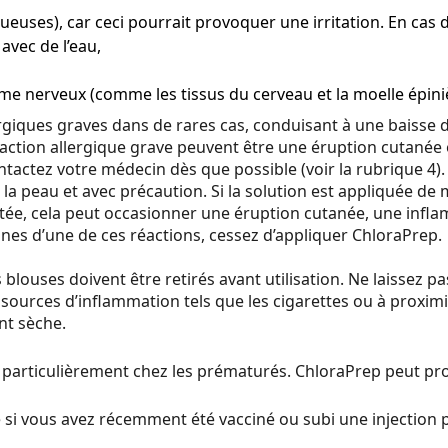
euses), car ceci pourrait provoquer une irritation. En cas d
vec de l’eau,
ème nerveux (comme les tissus du cerveau et la moelle épini
giques graves dans de rares cas, conduisant à une baisse de
tion allergique grave peuvent être une éruption cutanée o
tactez votre médecin dès que possible (voir la rubrique 4).
la peau et avec précaution. Si la solution est appliquée de
répétée, cela peut occasionner une éruption cutanée, une i
gnes d’une de ces réactions, cessez d’appliquer ChloraPrep.
ouses doivent être retirés avant utilisation. Ne laissez pas
e sources d’inflammation tels que les cigarettes ou à proxi
nt sèche.
, particulièrement chez les prématurés. ChloraPrep peut p
si vous avez récemment été vacciné ou subi une injection po