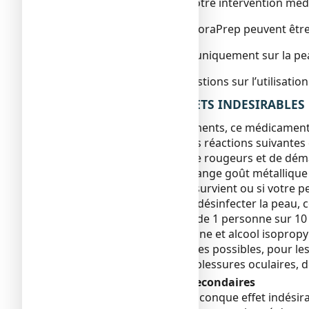
utilisée, en fonction de votre intervention méd
D'autres applicateurs ChloraPrep peuvent être
ChloraPrep est employé uniquement sur la peau
Si vous avez d’autres questions sur l’utilisat
4. QUELS SONT LES EFFETS INDESIRABLES
Comme tous les médicaments, ce médicament pe
Si vous ressentez une des réactions suivantes 
cutanée accompagnée de rougeurs et de démange
d’étourdissement; un étrange goût métallique d
Si une éruption cutanée survient ou si votre
appliqué le produit pour désinfecter la peau, c
De très rares cas (moins de 1 personne sur 10
(gluconate de chlorhexidine et alcool isopropy
D'autres effets secondaires possibles, pour les
brûlures chimiques, des blessures oculaires, d
Déclaration des effets secondaires
Si vous ressentez un quelconque effet indésirab