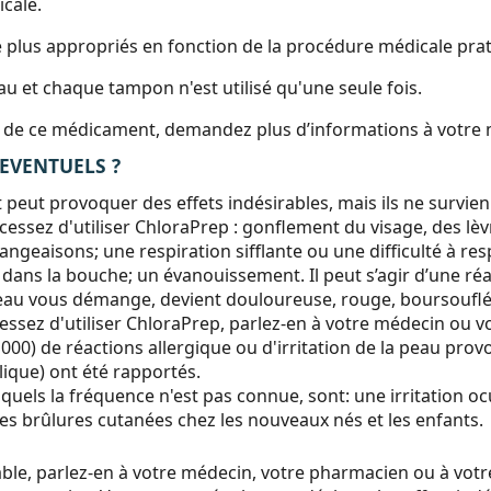
icale.
 plus appropriés en fonction de la procédure médicale pra
 et chaque tampon n'est utilisé qu'une seule fois.
ion de ce médicament, demandez plus d’informations à votre 
 EVENTUELS ?
ut provoquer des effets indésirables, mais ils ne survie
cessez d'utiliser ChloraPrep : gonflement du visage, des lèv
aisons; une respiration sifflante ou une difficulté à respi
ans la bouche; un évanouissement. Il peut s’agir d’une réa
 peau vous démange, devient douloureuse, rouge, boursouflé
essez d'utiliser ChloraPrep, parlez-en à votre médecin ou vo
 000) de réactions allergique ou d'irritation de la peau pr
lique) ont été rapportés.
quels la fréquence n'est pas connue, sont: une irritation ocu
es brûlures cutanées chez les nouveaux nés et les enfants.
le, parlez-en à votre médecin, votre pharmacien ou à votre i