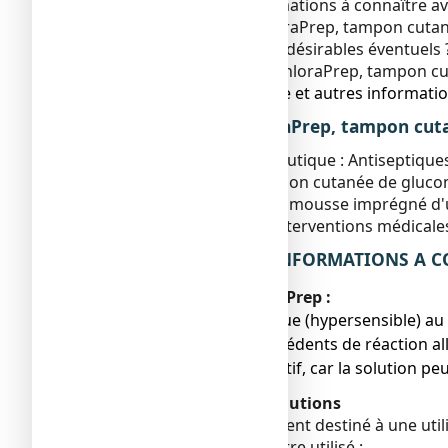
2. Quelles sont les informations à connaître a
3. Comment utiliser ChloraPrep, tampon cutan
4. Quels sont les effets indésirables éventuels 
5. Comment conserver ChloraPrep, tampon cu
6. Contenu de l’emballage et autres informatio
1. QU’EST-CE QUE ChloraPrep, tampon cut
Classe pharmacothérapeutique : Antiseptiques 
ChloraPrep est une solution cutanée de glucon
extrémité, un tampon en mousse imprégné d'une 
les infections avant les interventions médicale
2. QUELLES SONT LES INFORMATIONS A CON
N’utilisez jamais ChloraPrep :
● si vous êtes allergique (hypersensible) 
si vous avez des antécédents de réaction all
● dans le conduit auditif, car la solution 
Avertissements et précautions
ChloraPrep, est uniquement destiné à une utili
ChloraPrep ne doit pas être utilisé :