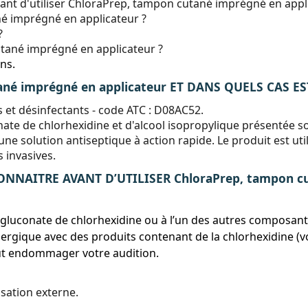
vant d'utiliser ChloraPrep, tampon cutané imprégné en appl
é imprégné en applicateur ?
?
tané imprégné en applicateur ?
ns.
ané imprégné en applicateur ET DANS QUELS CAS EST
et désinfectants - code ATC : D08AC52.
ate de chlorhexidine et d'alcool isopropylique présentée s
solution antiseptique à action rapide. Le produit est utili
s invasives.
NAITRE AVANT D’UTILISER ChloraPrep, tampon cut
au gluconate de chlorhexidine ou à l’un des autres composan
ergique avec des produits contenant de la chlorhexidine (voi
peut endommager votre audition.
sation externe.