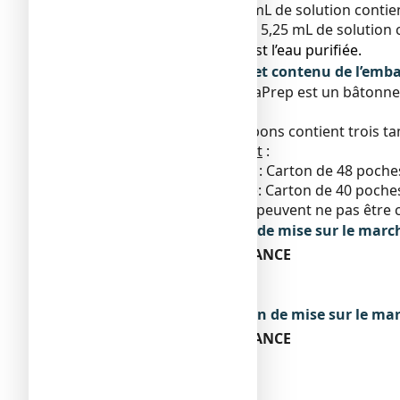
Chaque tampon de 1,75 mL de solution contien
Trois tampons contenant 5,25 mL de solution 
● L’autre composant est l’eau purifiée.
Qu’est-ce que ChloraPrep et contenu de l’emba
La présentation de ChloraPrep est un bâtonnet
antiseptique.
Le paquet de triples tampons contient trois t
Taille du conditionnement
:
1,75 mL (tampon unique) : Carton de 48 poche
5,25 mL (tampons triples): Carton de 40 poch
Toutes les présentations peuvent ne pas être
Titulaire de l’autorisation de mise sur le marc
BECTON DICKINSON FRANCE
11 RUE ARISTIDE BERGES
38800 LE PONT DE CLAIX
Exploitant de l’autorisation de mise sur le ma
BECTON DICKINSON FRANCE
11 RUE ARISTIDE BERGES
38800 LE PONT DE CLAIX
Fabricant