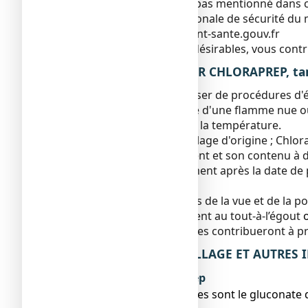
indésirable qui ne serait pas mentionné dans c
déclaration : Agence nationale de sécurité du
internet:
www.signalement-sante.gouv.fr
En signalant les effets indésirables, vous con
5. COMMENT CONSERVER CHLORAPREP, tamp
Inflammable. Ne pas utiliser de procédures d'
en fumant ou à proximité d'une flamme nue ou
conservation concernant la température.
À conserver dans l'emballage d'origine ; ChloraP
Éviter d’exposer le récipient et son contenu à 
N’utilisez pas ce médicament après la date de 
mois.
Tenir ce médicament hors de la vue et de la po
Ne jetez aucun médicament au tout-à-l’égout
n’utilisez plus. Ces mesures contribueront à p
6. CONTENU DE L’EMBALLAGE ET AUTRES
Ce que contient ChloraPrep
● Les substances actives sont le gluconate d