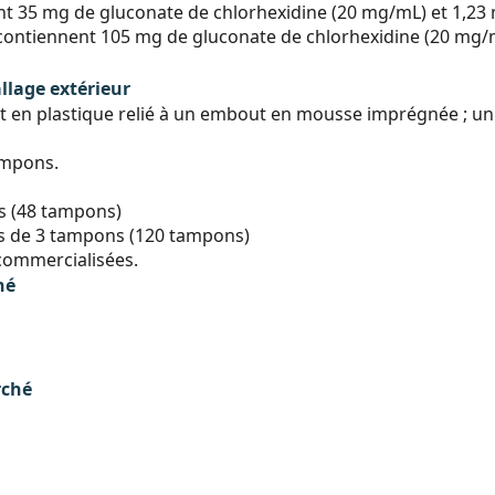
t 35 mg de gluconate de chlorhexidine (20 mg/mL) et 1,23 
contiennent 105 mg de gluconate de chlorhexidine (20 mg/mL
llage extérieur
 en plastique relié à un embout en mousse imprégnée ; un é
ampons.
s (48 tampons)
es de 3 tampons (120 tampons)
 commercialisées.
hé
rché