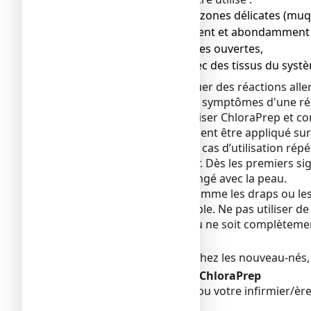
● près des yeux ou de zones délicates (muqu
nettoyez immédiatement et abondamment a
● sur les plaies cutanées ouvertes,
● en contact direct avec des tissus du syst
ChloraPrep peut provoquer des réactions aller
conscience. Les premiers symptômes d'une réac
symptômes, cessez d'utiliser ChloraPrep et con
ChloraPrep doit uniquement être appliqué sur 
fragile ou sensible, ou en cas d’utilisation 
de la peau et une douleur. Dès les premiers si
Évitez tout contact prolongé avec la peau.
Les matériaux imbibés comme les draps ou les bl
La solution est inflammable. Ne pas utiliser d
chaleur avant que la peau ne soit complèteme
Enfants
Utiliser avec précaution chez les nouveau-nés
Autres médicaments et ChloraPrep
Informez votre médecin ou votre infirmier/ère 
tester les allergies).