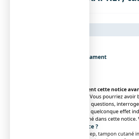
Dénomination du médicament
Encadré
Veuillez lire attentivement cette notice ava
● Gardez cette notice. Vous pourriez avoir b
● Si vous avez d’autres questions, interrog
● Si vous ressentez un quelconque effet indé
ne serait pas mentionné dans cette notice. 
Que contient cette notice ?
1. Qu'est-ce que ChloraPrep, tampon cutané imp