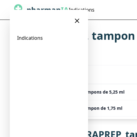
pharman
IA
Indications
CHLORAPREP, tampon 
Indications
Indications
>
>
Présentation
CHLORAPREP, 40 poches de 3 tampons de 5,25 ml
CHLORAPREP, 48 poches de 1 tampon de 1,75 ml
Notice de CHLORAPREP, ta