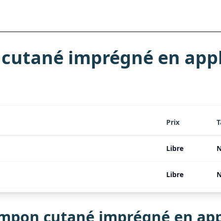
cutané imprégné en appl
Prix
T
Libre
N
Libre
N
mpon cutané imprégné en app