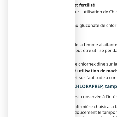
Grossesse, allaitement et fertilité
Il n'existe aucune étude sur l'utilisation de C
Grossesse
L'exposition systémique au gluconate de chlorh
pendant la grossesse.
Allaitement
L'exposition systémique de la femme allaitante
nourrisson. ChloraPrep peut être utilisé pendan
Fertilité
Les effets du gluconate de chlorhexidine sur l
Conduite de véhicules et utilisation de mac
ChloraPrep n’a aucun effet sur l’aptitude à con
3. COMMENT UTILISER CHLORAPREP, tampon
La solution antiseptique est conservée à l'int
Votre médecin ou votre infirmière choisira la t
votre infirmière frottera doucement le tampon