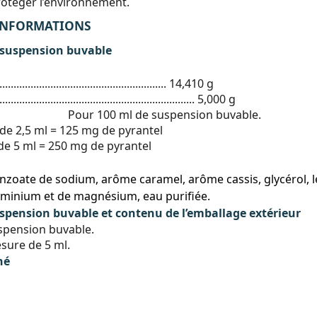
rotéger l’environnement.
 INFORMATIONS
 suspension buvable
..................................................... 14,410 g
................................................... 5,000 g
Pour 100 ml de suspension buvable.
de 2,5 ml = 125 mg de pyrantel
de 5 ml = 250 mg de pyrantel
zoate de sodium, arôme caramel, arôme cassis, glycérol, lé
’aluminium et de magnésium, eau purifiée.
pension buvable et contenu de l’emballage extérieur
spension buvable.
esure de 5 ml.
hé