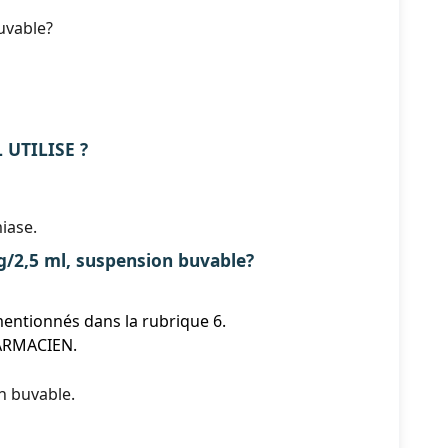
uvable?
 UTILISE ?
miase.
,5 ml, suspension buvable?
mentionnés dans la rubrique 6.
ARMACIEN.
n buvable.