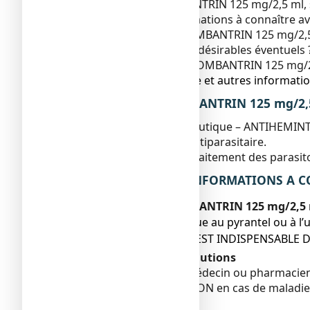
1. Qu'est-ce que COMBANTRIN 125 mg/2,5 ml, su
2. Quelles sont les informations à connaître
3. Comment prendre COMBANTRIN 125 mg/2,5 
4. Quels sont les effets indésirables éventuels 
5. Comment conserver COMBANTRIN 125 mg/2,
6. Contenu de l’emballage et autres informatio
1. QU’EST-CE QUE COMBANTRIN 125 mg/2,5 
Classe pharmacothérapeutique – ANTIHEMINTIQ
Ce médicament est un antiparasitaire.
Il est préconisé dans le traitement des parasito
2. QUELLES SONT LES INFORMATIONS A C
Ne prenez jamais COMBANTRIN 125 mg/2,5 m
● si vous êtes allergique au pyrantel ou à
EN CAS DE DOUTE, IL EST INDISPENSABLE
Avertissements et précautions
Adressez-vous à votre médecin ou pharmacie
A utiliser AVEC PRECAUTION en cas de maladie 
Oxyurose