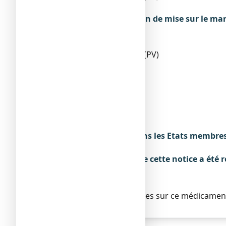
ITALIE
Exploitant de l’autorisation de mise sur le ma
TEOFARMA S.R.L.
VIA F.LLI CERVI, 8
27010 VALLE SALIMBENE (PV)
ITALIE
Fabricant
TEOFARMA S.R.L.
VIALE CERTOSA, 8/A
27100 PAVIA
ITALIE
Noms du médicament dans les Etats membres
Sans objet.
La dernière date à laquelle cette notice a été r
Mars 2012
Autres
Des informations détaillées sur ce médicament 