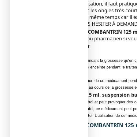
Pour empêcher la réinfestation, il faut pratiq
jour. Chez l’enfant, couper les ongles très cou
membres de la famille en même temps car il e
EN CAS DE DOUTE, NE PAS HÉSITER À DEMAN
Autres médicaments et COMBANTRIN 125 mg
Informez votre médecin ou pharmacien si vou
Grossesse et allaitement
Grossesse
Ce médicament ne sera utilisé pendant la grossesse qu’en c
Si vous découvrez que vous êtes enceinte pendant le traiteme
Allaitement
Par prudence, éviter l’administration de ce médicament penda
D’une façon générale, il convient au cours de la grossesse 
COMBANTRIN 125 mg/2,5 ml, suspension buva
Ce médicament contient du glycérol et peut provoquer des cép
En raison de la présence de sorbitol, ce médicament peut prov
Ce médicament contient du sorbitol. L’utilisation de ce médi
3. COMMENT PRENDRE COMBANTRIN 125 mg
Posologie