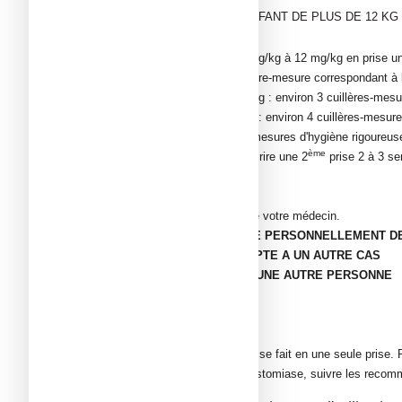
RÉSERVÉ À L’ADULTE ET L’ENFANT DE PLUS DE 12 KG
Oxyures
La posologie usuelle est de 10 mg/kg à 12 mg/kg en prise uniq
●
chez l’enfant : environ ½ cuillère-mesure correspondant à 
●
chez l’adulte de moins de 75 kg : environ 3 cuillères-mesu
●
chez l’adulte de plus de 75 kg : environ 4 cuillères-mesure
Dans l'oxyurose, respecter des mesures d'hygiène rigoureuses
ème
Pour éviter une réinfection, prescrire une 2
prise 2 à 3 sem
Ascaridose et Ankylostomiase
Se conformer à la prescription de votre médecin.
CE MEDICAMENT VOUS A ETE PERSONNELLEMENT DEL
●
IL PEUT NE PAS ETRE ADAPTE A UN AUTRE CAS
●
NE PAS LE CONSEILLER A UNE AUTRE PERSONNE
Mode et voie d’administration
Voie orale.
Durée du traitement
En cas d’oxyurose, le traitement se fait en une seule prise.
En cas d’ascaridiose et d’ankylostomiase, suivre les recom