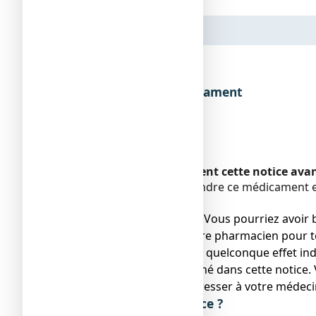
Dénomination du médicament
Encadré
Veuillez lire attentivement cette notice av
Vous devez toujours prendre ce médicament en
pharmacien.
● Gardez cette notice. Vous pourriez avoir b
● Adressez-vous à votre pharmacien pour to
● Si vous ressentez un quelconque effet ind
ne serait pas mentionné dans cette notice. 
● Vous devez vous adresser à votre médecin
Que contient cette notice ?