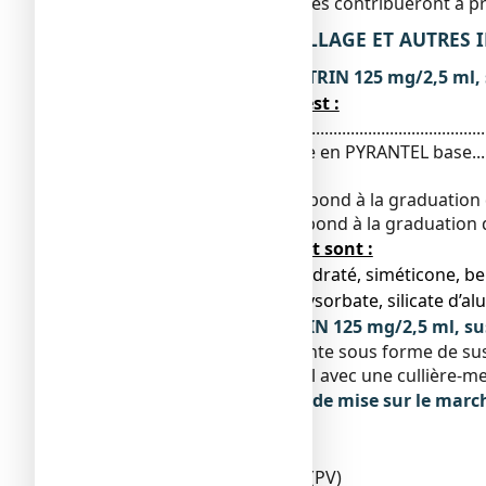
n’utilisez plus. Ces mesures contribueront à p
6. CONTENU DE L’EMBALLAGE ET AUTRES
Ce que contient COMBANTRIN 125 mg/2,5 ml,
La substance active est :
Pyrantel (embonate de).................................................
Quantité correspondante en PYRANTEL base.....................
½ cuillère-mesure correspond à la graduation 
1 cuillère-mesure correspond à la graduation 
Les autres composant sont :
acide citrique monohydraté, siméticone, ben
cent cristallisable, polysorbate, silicate d
Qu’est-ce que COMBANTRIN 125 mg/2,5 ml, sus
Ce médicament se présente sous forme de su
Boîte de 1 flacon de 15 ml avec une cullière-m
Titulaire de l’autorisation de mise sur le marc
TEOFARMA S.R.L.
VIA F.LLI CERVI, 8
27010 VALLE SALIMBENE (PV)