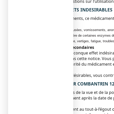
Si vous avez d’autres questions sur l’utilisa
4. QUELS SONT LES EFFETS INDESIRABLES
Comme tous les médicaments, ce médicament pe
Rarement:
●
troubles gastro-intestinaux (nausées, vomissements, anor
●
augmentation faible et passagère de certaines enzymes du
Exceptionnellement: maux de tête, vertiges, fatigue, trouble
Déclaration des effets secondaires
Si vous ressentez un quelconque effet indésira
serait pas mentionné dans cette notice. Vous p
Agence nationale de sécurité du médicament e
www.ansm.sante.fr
En signalant les effets indésirables, vous con
5. COMMENT CONSERVER COMBANTRIN 125 
Tenir ce médicament hors de la vue et de la po
N’utilisez pas ce médicament après la date de
de ce mois.
Ne jetez aucun médicament au tout-à-l’égout