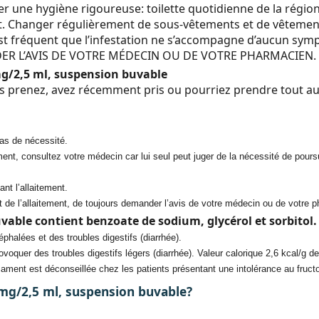
uer une hygiène rigoureuse: toilette quotidienne de la régio
rt. Changer régulièrement de sous-vêtements et de vêtements 
st fréquent que l’infestation ne s’accompagne d’aucun sym
DER L’AVIS DE VOTRE MÉDECIN OU DE VOTRE PHARMACIEN.
/2,5 ml, suspension buvable
s prenez, avez récemment pris ou pourriez prendre tout a
as de nécessité.
nt, consultez votre médecin car lui seul peut juger de la nécessité de poursu
nt l’allaitement.
et de l’allaitement, de toujours demander l’avis de votre médecin ou de votr
ble contient benzoate de sodium, glycérol et sorbitol.
halées et des troubles digestifs (diarrhée).
oquer des troubles digestifs légers (diarrhée). Valeur calorique 2,6 kcal/g de 
cament est déconseillée chez les patients présentant une intolérance au fructo
/2,5 ml, suspension buvable?