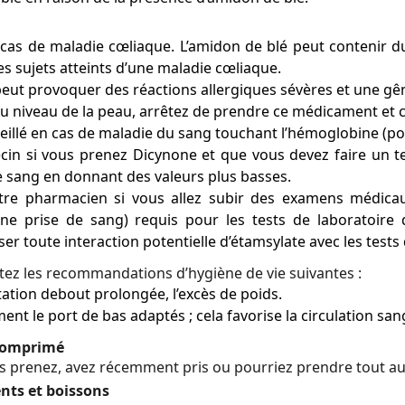
s de maladie cœliaque. L’amidon de blé peut contenir du g
 sujets atteints d’une maladie cœliaque.
peut provoquer des réactions allergiques sévères et une gên
n au niveau de la peau, arrêtez de prendre ce médicament e
llé en cas de maladie du sang touchant l’hémoglobine (por
cin si vous prenez Dicynone et que vous devez faire un t
le sang en donnant des valeurs plus basses.
re pharmacien si vous allez subir des examens médicaux 
ne prise de sang) requis pour les tests de laboratoire d
 toute interaction potentielle d’étamsylate avec les tests 
ctez les recommandations d’hygiène de vie suivantes :
a station debout prolongée, l’excès de poids.
ment le port de bas adaptés ; cela favorise la circulation san
comprimé
s prenez, avez récemment pris ou pourriez prendre tout a
ts et boissons