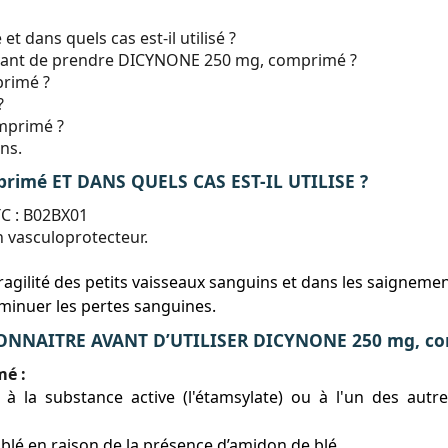
dans quels cas est-il utilisé ?
 avant de prendre DICYNONE 250 mg, comprimé ?
rimé ?
?
mprimé ?
ns.
rimé ET DANS QUELS CAS EST-IL UTILISE ?
C : B02BX01
 vasculoprotecteur.
ragilité des petits vaisseaux sanguins et dans les saigneme
iminuer les pertes sanguines.
ONNAITRE AVANT D’UTILISER DICYNONE 250 mg, c
mé :
e) à la substance active (l'étamsylate) ou à l'un des a
 blé en raison de la présence d’amidon de blé.