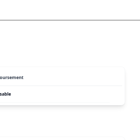
boursement
sable