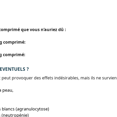
comprimé que vous n’auriez dû :
mg comprimé:
mg comprimé:
 EVENTUELS ?
ut provoquer des effets indésirables, mais ils ne survie
a peau,
 blancs (agranulocytose)
 (neutropénie)