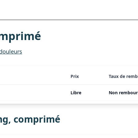
omprimé
douleurs
Prix
Taux de rem
Libre
Non rembour
mg, comprimé