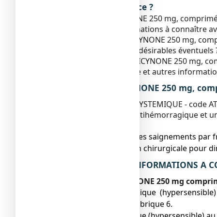
Que contient cette notice ?
1. Qu'est-ce que DICYNONE 250 mg, comprimé et 
2. Quelles sont les informations à connaître
3. Comment prendre DICYNONE 250 mg, comp
4. Quels sont les effets indésirables éventuels 
5. Comment conserver DICYNONE 250 mg, co
6. Contenu de l’emballage et autres informatio
1. QU’EST-CE QUE DICYNONE 250 mg, comp
AUTRE HEMOSTATIQUE SYSTEMIQUE - code AT
Ce médicament est un antihémorragique et un
Il est proposé:
● dans le traitement des saignements par f
● en cas d'intervention chirurgicale pour d
2. QUELLES SONT LES INFORMATIONS A C
N’utilisez jamais DICYNONE 250 mg compri
● Si vous êtes allergique (hypersensibl
mentionnés dans la rubrique 6.
● Si vous êtes allergique (hypersensible) au