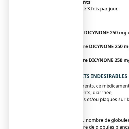
Utilisation chez les enfants
● moyenne 1 comprimé 3 fois par jour.
Mode d'administration
Voie orale.
Si vous avez pris plus de DICYNONE 250 mg 
Sans objet.
Si vous oubliez de prendre DICYNONE 250 
Sans objet.
Si vous arrêtez de prendre DICYNONE 250 
Sans objet.
4. QUELS SONT LES EFFETS INDESIRABLES
Comme tous les médicaments, ce médicament pe
● nausées, vomissements, diarrhée,
● éruptions de boutons et/ou plaques sur l
● fièvre,
● maux de tête,
● diminution sévère du nombre de globules
● diminution du nombre de globules blancs