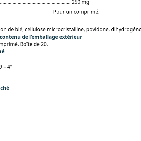
........................................................ 250 mg
Pour un comprimé.
don de blé, cellulose microcristalline, povidone, dihydrogén
ontenu de l’emballage extérieur
primé. Boîte de 20.
hé
 – 4º
rché