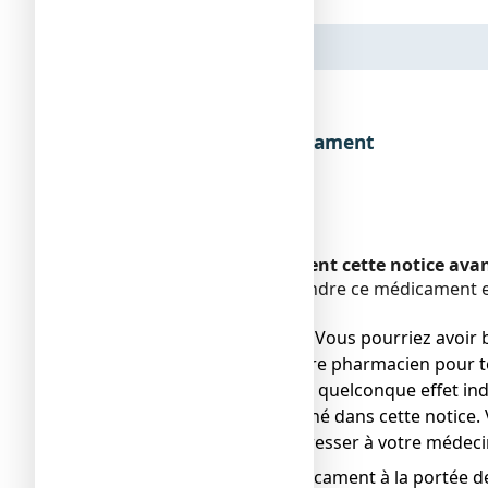
Dénomination du médicament
Encadré
Veuillez lire attentivement cette notice av
Vous devez toujours prendre ce médicament en
pharmacien.
● Gardez cette notice. Vous pourriez avoir b
● Adressez-vous à votre pharmacien pour to
● Si vous ressentez un quelconque effet ind
ne serait pas mentionné dans cette notice. 
● Vous devez vous adresser à votre médecin
Ne laissez pas ce médicament à la portée d