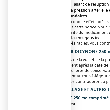
● réactions allergiques, allant de l'érupti
baisse importante de la pression artérielle
Déclaration des effets secondaires
Si vous ressentez un quelconque effet indésira
serait pas mentionné dans cette notice. Vous p
Agence nationale de sécurité du médicament e
https://signalement.social-sante.gouv.fr/
En signalant les effets indésirables, vous con
5. COMMENT CONSERVER DICYNONE 250 m
Tenir ce médicament hors de la vue et de la po
N’utilisez pas ce médicament après la date de 
Pas de précautions particulières de conservat
Ne jetez aucun médicament au tout-à-l’égout
n’utilisez plus. Ces mesures contribueront à p
6. CONTENU DE L’EMBALLAGE ET AUTRES
Ce que contient DICYNONE 250 mg comprimé
● La substance active est :