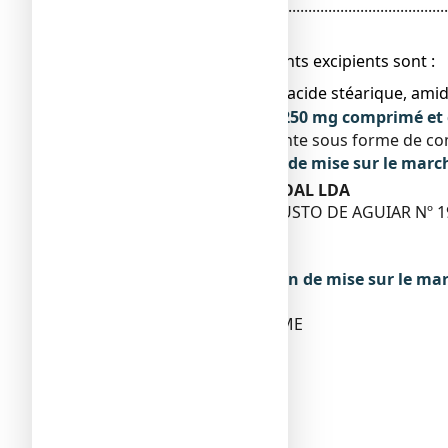
Etamsylate.............................................................
● Les autres composants excipients sont :
Sulfite de sodium, acide stéarique, ami
Qu’est-ce que DICYNONE 250 mg comprimé et c
Ce médicament se présente sous forme de com
Titulaire de l’autorisation de mise sur le marc
OMEDICAMED UNIPESSOAL LDA
AVENIDA ANTÓNIO AUGUSTO DE AGUIAR Nº 19
1050-012 LISBOA
PORTUGAL
Exploitant de l’autorisation de mise sur le ma
FOSUN PHARMA SAS
ZONE D’ACTIVITE LA BALME
2 RUE DES PYRENEES
31450 BELBERAUD
FRANCE
Fabricant
DELPHARM DIJON