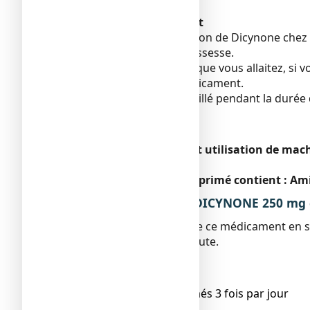
Sans objet.
Grossesse et allaitement
Les données sur l’utilisation de Dicynone chez 
Dicynone pendant la grossesse.
Si vous êtes enceinte ou que vous allaitez, s
avant de prendre ce médicament.
L'allaitement est déconseillé pendant la durée
Sportifs
Sans objet.
Conduite de véhicules et utilisation de mac
Sans objet.
DICYNONE 250 mg, comprimé contient : Amido
3. COMMENT UTILISER DICYNONE 250 mg
Veillez à toujours prendre ce médicament en 
pharmacien en cas de doute.
Posologie
Adultes:
● moyenne 2 comprimés 3 fois par jour