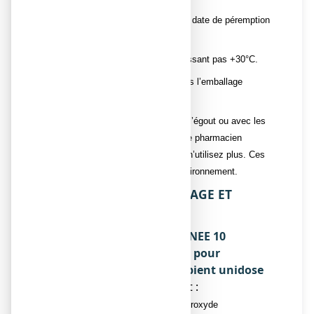
portée des enfants.
N’utilisez pas ce médicament après la date de péremption
indiquée sur la boîte.
Conserver à une température ne dépassant pas +30°C.
Conserver les récipients unidoses dans l’emballage
extérieur, à l’abri de la lumière.
Ne jetez aucun médicament au tout-à-l’égout ou avec les
ordures ménagères. Demandez à votre pharmacien
d’éliminer les médicaments que vous n’utilisez plus. Ces
mesures contribueront à protéger l’environnement.
6. CONTENU DE L’EMBALLAGE ET
AUTRES INFORMATIONS
Ce que contient EAU OXYGENEE 10
VOLUMES GLIBERT, solution pour
application cutanée en récipient unidose
● La substance active est :
Solution à 3% de peroxyde