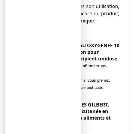
● Eliminer l’unidose après son utilisation,
même si elle contient encore du produit,
puisqu’elle est à usage unique.
Enfants
Sans objet.
Autres médicaments et
EAU OXYGENEE 10
VOLUMES GILBERT, solution pour
application cutanée en récipient unidose
Ne pas employer l'eau oxygénée en même temps
qu'une autre solution antiseptique.
Informez votre médecin ou pharmacien si vous prenez,
avez récemment pris ou pourriez prendre tout autre
médicament.
EAU OXYGENEE 10 VOLUMES GILBERT,
solution pour application cutanée en
récipient unidose
avec des aliments et
des boissons
Sans objet.