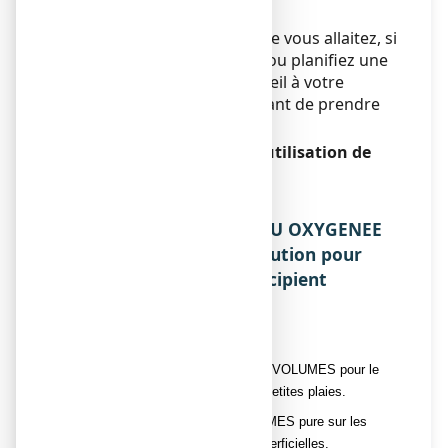
Grossesse et allaitement
Si vous êtes enceinte ou que vous allaitez, si
vous pensez être enceinte ou planifiez une
grossesse, demandez conseil à votre
médecinou pharmacien avant de prendre
ce médicament.
Conduite de véhicules et utilisation de
machines
Sans objet.
3. COMMENT UTILISER EAU OXYGENEE
10 VOLUMES GLIBERT, solution pour
application cutanée en récipient
unidose ?
Posologie
Employer l'eau oxygénée pure à 10 VOLUMES pour le
nettoyage de la peau lésée et des petites plaies.
Appliquer l'eau oxygénée 10 VOLUMES pure sur les
saignements des petites plaies superficielles.