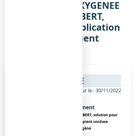
Notice de EAU OXYGENEE
10 VOLUMES GILBERT,
solution pour application
cutanée en récipient
unidose
NOTICE
ANSM - Mis à jour le : 30/11/2022
Dénomination du médicament
EAU OXYGENEE 10 VOLUMES GILBERT, solution pour
application cutanée en récipient unidose
Peroxyde d’hydrogène
Encadré