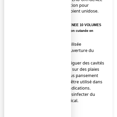
10 VOLUMES GLIBERT,
solution pour
application cutanée en récipient unidose
.
Mises en garde spéciales
Faites attention avec EAU OXYGENEE 10 VOLUMES
GILBERT, solution pour application cutanée en
récipient unidose :
● La solution doit être utilisée
immédiatement après ouverture du
conditionnement.
● Ne pas utiliser pour irriguer des cavités
closes ou semi-closes, ni sur des plaies
très vascularisées ou sous pansement
occlusif. Ce produit doit être utilisé dans
le strict respect de ses indications.
● Ne pas utiliser pour désinfecter du
matériel médico-chirurgical.
Précautions d’emploi
● NE PAS AVALER