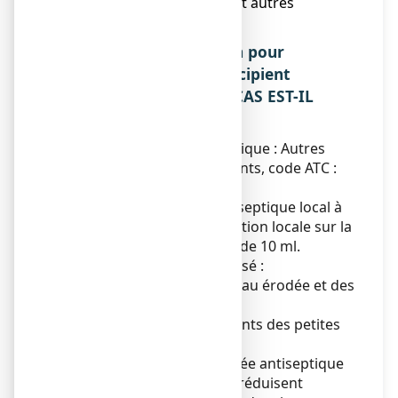
6. Contenu de l’emballage et autres
informations.
1. QU’EST-CE QUE solution pour
application cutanée en récipient
unidose ET DANS QUELS CAS EST-IL
UTILISE ?
Classe pharmacothérapeutique : Autres
antiseptiques et désinfectants, code ATC :
D08AX01
Ce médicament est un antiseptique local à
usage externe pour application locale sur la
peau, en récipient unidose de 10 ml.
Ce médicament est préconisé :
- pour le nettoyage de la peau érodée et des
petites plaies,
- pour arrêter les saignements des petites
plaies superficielles.
Remarque
: les agents à visée antiseptique
ne sont pas stérilisants, ils réduisent