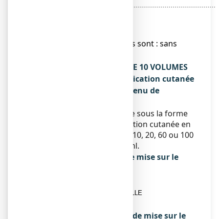
d'hydrogène……………………..................................................
100 ml
Pour 100 ml.
● Les autres composants sont : sans
objet.
Qu’est-ce que EAU OXYGENEE 10 VOLUMES
GLIBERT, solution pour application cutanée
en récipient unidose et contenu de
l’emballage extérieur
Ce médicament se présente sous la forme
d’une solution pour application cutanée en
récipient unidose. Boîte de 10, 20, 60 ou 100
récipients unidoses de 10 ml.
Titulaire de l’autorisation de mise sur le
marché
LABORATOIRES GILBERT
928 AVENUE DU GENERAL DE GAULLE
14200 HEROUVILLE SAINT-CLAIR
Exploitant de l’autorisation de mise sur le