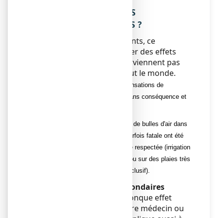
4. QUELS SONT LES EFFETS
INDESIRABLES EVENTUELS ?
Comme tous les médicaments, ce
médicament peut provoquer des effets
indésirables, mais ils ne surviennent pas
systématiquement chez tout le monde.
Il est possible que surviennent des sensations de
picotements sur les plaies, ceci est sans conséquence et
ne doit pas faire modifier le traitement.
Des cas d'embolie gazeuse (formation de bulles d'air dans
les vaisseaux sanguins) d'évolution parfois fatale ont été
rapportés quand l'indication n'a pas été respectée (irrigation
des cavités closes, ou semi- closes, ou sur des plaies très
vascularisées, ou sous pansement occlusif).
Déclaration des effets secondaires
Si vous ressentez un quelconque effet
indésirable, parlez-en à votre médecin ou