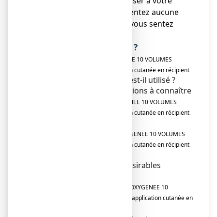
● Vous devez vous adresser à votre
médecin si vous ne ressentez aucune
amélioration ou si vous vous sentez
moins bien.
Que contient cette notice ?
1. Qu'est-ce que
EAU OXYGENEE 10 VOLUMES
GLIBERT,
solution pour application cutanée en récipient
et dans quels cas est-il utilisé ?
unidose
2. Quelles sont les informations à connaître
avant d'utiliser
EAU OXYGENEE 10 VOLUMES
GLIBERT,
solution pour application cutanée en récipient
?
unidose
3. Comment utiliser
EAU OXYGENEE 10 VOLUMES
GLIBERT,
solution pour application cutanée en récipient
?
unidose
4. Quels sont les effets indésirables
éventuels ?
5. Comment conserver
EAU OXYGENEE 10
VOLUMES GLIBERT,
solution pour application cutanée en
?
récipient unidose