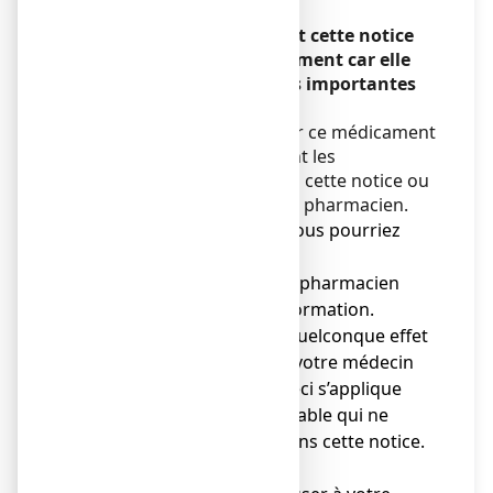
Veuillez lire attentivement cette notice
avant d’utiliser ce médicament car elle
contient des informations importantes
pour vous.
Vous devez toujours utiliser ce médicament
en suivant scrupuleusement les
informations fournies dans cette notice ou
par votre médecin ou votre pharmacien.
● Gardez cette notice. Vous pourriez
avoir besoin de la relire.
● Adressez-vous à votre pharmacien
pour tout conseil ou information.
● Si vous ressentez un quelconque effet
indésirable, parlez-en à votre médecin
ou votre pharmacien. Ceci s’applique
aussi à tout effet indésirable qui ne
serait pas mentionné dans cette notice.
Voir rubrique 4.