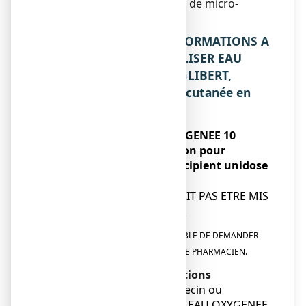
temporairement le nombre de micro-
organismes
2. QUELLES SONT LES INFORMATIONS A
CONNAITRE AVANT D’UTILISER EAU
OXYGENEE 10 VOLUMES GLIBERT,
solution pour application cutanée en
récipient unidose ?
N’utilisez jamais
EAU OXYGENEE 10
VOLUMES GLIBERT,
solution pour
application cutanée en récipient unidose
:
● Ce médicament NE DOIT PAS ETRE MIS
en contact avec les yeux.
EN CAS DE DOUTE, IL EST INDISPENSABLE DE DEMANDER
L’AVIS DE VOTRE MEDECIN OU DE VOTRE PHARMACIEN.
Avertissements et précautions
Adressez-vous à votre médecin ou
pharmacien avant d’utiliser
EAU OXYGENEE