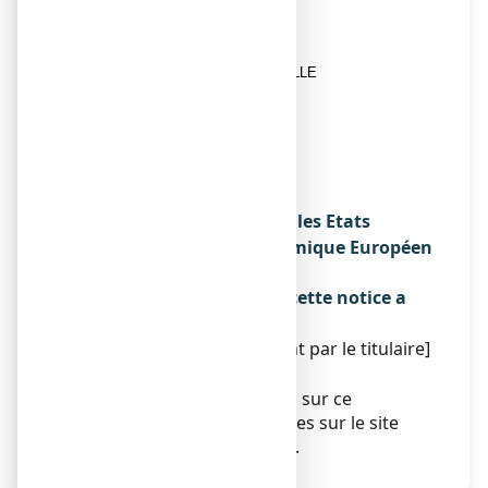
marché
LABORATOIRES GILBERT
928 AVENUE DU GENERAL DE GAULLE
14200 HEROUVILLE SAINT-CLAIR
Fabricant
LABORATOIRES GILBERT
AVENUE DE CAMBRIDGE
14200 HEROUVILLE SAINT CLAIR
Noms du médicament dans les Etats
membres de l'Espace Economique Européen
Sans objet.
La dernière date à laquelle cette notice a
été révisée est :
[à compléter ultérieurement par le titulaire]
Autres
Des informations détaillées sur ce
médicament sont disponibles sur le site
Internet de l’ANSM (France).