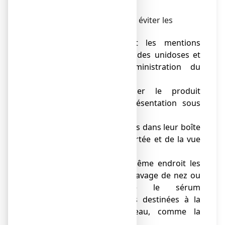
● NE PAS INJECTER
Les règles à respecter pour éviter les
erreurs avec les unidoses :
● Lire attentivement les mentions
inscrites sur l’étiquette des unidoses et
vérifier la voie d’administration du
produit.
● Ne pas identifier le produit
uniquement par sa présentation sous
forme d’unidose.
● Conserver les unidoses dans leur boîte
d’origine (hors de la portée et de la vue
des enfants).
● Ne pas ranger au même endroit les
unidoses destinées au lavage de nez ou
des yeux, comme le sérum
physiologique, et celles destinées à la
désinfection de la peau, comme la
chlorhexidine.