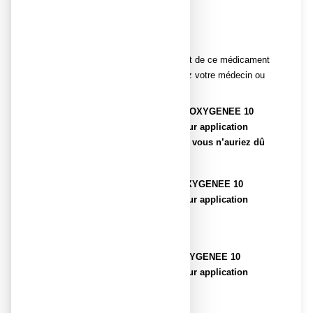
Mode d'administration
Usage externe, voie cutanée.
Si vous avez l’impression que l’effet de ce médicament
est trop fort ou trop faible, consultez votre médecin ou
votre pharmacien.
Si vous avez utilisé plus de EAU OXYGENEE 10
VOLUMES GILBERT, solution pour application
cutanée en récipient unidose que vous n’auriez dû
Sans objet.
Si vous oubliez d’utiliser EAU OXYGENEE 10
VOLUMES GILBERT, solution pour application
cutanée en récipient unidose
Sans objet.
Si vous arrêtez d’utiliser EAU OXYGENEE 10
VOLUMES GILBERT, solution pour application
cutanée en récipient unidose
Sans objet.