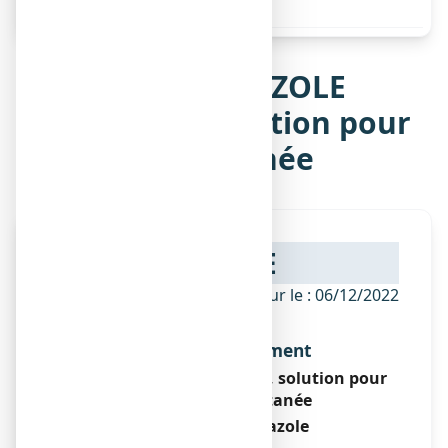
flacon de 30 g de solution
Notice de ECONAZOLE
ARROW 1 %, solution pour
application cutanée
NOTICE
ANSM - Mis à jour le : 06/12/2022
Dénomination du médicament
ECONAZOLE ARROW 1 %, solution pour
application cutanée
Nitrate d’éconazole