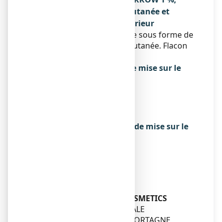
solution pour application cutanée et
contenu de l’emballage extérieur
Ce médicament se présente sous forme de
solution pour application cutanée. Flacon
de 30 g.
Titulaire de l’autorisation de mise sur le
marché
ARROW GENERIQUES
26 AVENUE TONY GARNIER
69007 LYON
Exploitant de l’autorisation de mise sur le
marché
ARROW GENERIQUES
26 AVENUE TONY GARNIER
69007 LYON
Fabricant
THEPENIER PHARMA & COSMETICS
912 ROUTE DEPARTEMENTALE
61400 SAINT-LANGIS-LES-MORTAGNE