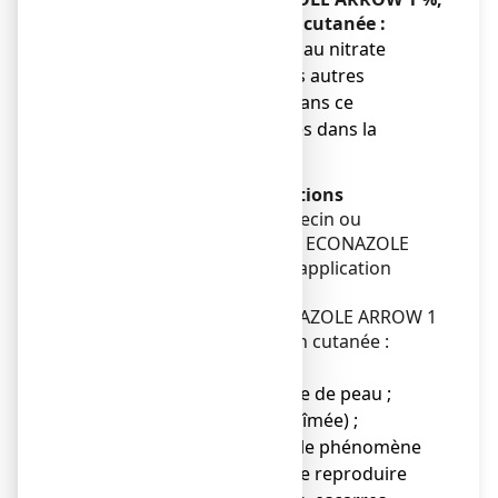
solution pour application cutanée :
● si vous êtes allergique au nitrate
d’éconazole ou à l’un des autres
composants contenus dans ce
médicament, mentionnés dans la
rubrique 6.
Avertissements et précautions
Adressez-vous à votre médecin ou
pharmacien avant d’utiliser ECONAZOLE
ARROW 1 %, solution pour application
cutanée.
Faites attention avec ECONAZOLE ARROW 1
%, solution pour application cutanée :
● chez l’enfant ;
● sur une grande surface de peau ;
● sur une peau lésée (abîmée) ;
● dans les situations où le phénomène
d’occlusion locale peut se reproduire