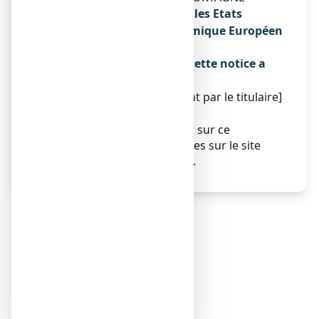
Noms du médicament dans les Etats
membres de l'Espace Economique Européen
Sans objet.
La dernière date à laquelle cette notice a
été révisée est :
[À compléter ultérieurement par le titulaire]
Autres
Des informations détaillées sur ce
médicament sont disponibles sur le site
Internet de l’ANSM (France).