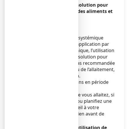
ECONAZOLE ARROW 1 %, solution pour
application cutanée avec des aliments et
boissons
Sans objet.
Grossesse et allaitement
Compte tenu d’un passage systémique
limité mais possible après application par
voie topique et du recul clinique, l’utilisation
d’ECONAZOLE ARROW 1 %, solution pour
application cutanée n’est pas recommandée
au cours de la grossesse ou de l’allaitement,
sans l’avis de votre médecin.
Ne pas appliquer sur les seins en période
d’allaitement.
Si vous êtes enceinte ou que vous allaitez, si
vous pensez être enceinte ou planifiez une
grossesse, demandez conseil à votre
médecin ou votre pharmacien avant de
prendre ce médicament.
Conduite de véhicules et utilisation de