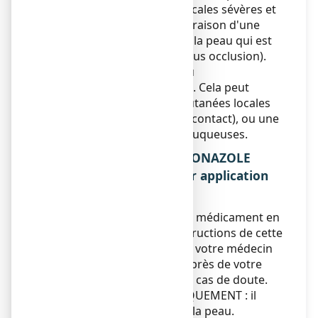
provoquer des réactions locales sévères et
une toxicité systémique en raison d'une
absorption importante par la peau qui est
immature (en particulier sous occlusion).
Ce médicament contient du
butylhydroxytoluène (E321). Cela peut
provoquer des réactions cutanées locales
(par exemple dermatite de contact), ou une
irritation des yeux et des muqueuses.
3. COMMENT UTILISER ECONAZOLE
ARROW 1 %, solution pour application
cutanée ?
Veillez à toujours utiliser ce médicament en
suivant exactement les instructions de cette
notice ou les indications de votre médecin
ou pharmacien. Vérifiez auprès de votre
médecin ou pharmacien en cas de doute.
Pour USAGE EXTERNE UNIQUEMENT : il
s’applique directement sur la peau.