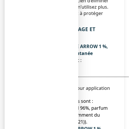
Demandez à votre pharmacien d’éliminer
les médicaments que vous n’utilisez plus.
Ces mesures contribueront à protéger
l’environnement.
6. CONTENU DE L’EMBALLAGE ET
AUTRES INFORMATIONS
Ce que contient ECONAZOLE ARROW 1 %,
solution pour application cutanée
● La substance active est :
Nitrate
d'éconazole.......................................................................
1 g
Pour 100 g de solution pour application
cutanée.
● Les autres composants sont :
propylèneglycol, éthanol 96%, parfum
PCV 1676 (contient notamment du
butylhydroxytoluène (E321)).
Qu’est-ce que ECONAZOLE ARROW 1 %,