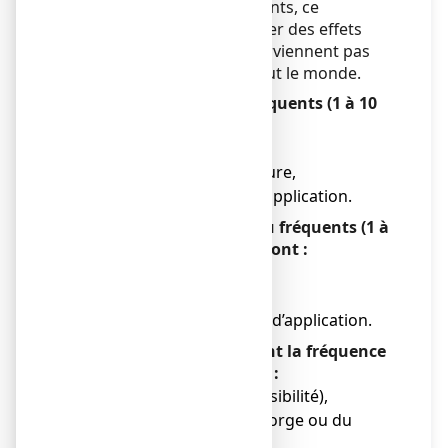
Comme tous les médicaments, ce
médicament peut provoquer des effets
indésirables, mais ils ne surviennent pas
systématiquement chez tout le monde.
Les effets indésirables fréquents (1 à 10
utilisateurs sur 100) sont :
● des démangeaisons,
● une sensation de brûlure,
● une douleur au site d’application.
Les effets indésirables peu fréquents (1 à
10 utilisateurs sur 1 000) sont :
● des rougeurs,
● un inconfort,
● un gonflement au site d’application.
Les effets indésirables dont la fréquence
n’est pas déterminée sont :
● une allergie (hypersensibilité),
● un gonflement de la gorge ou du
visage (angioedème),