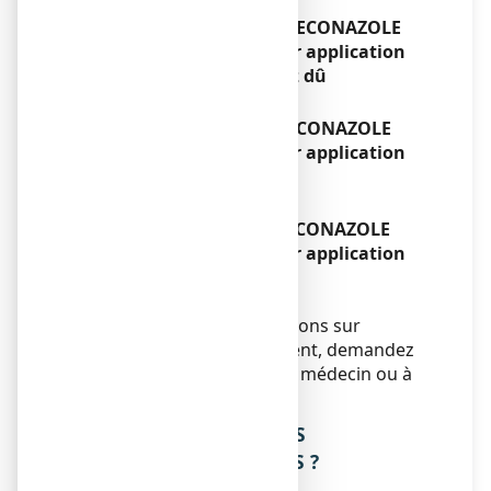
Si vous avez utilisé plus d’ECONAZOLE
ARROW 1 %, solution pour application
cutanée que vous n’auriez dû
Sans objet.
Si vous oubliez d’utiliser ECONAZOLE
ARROW 1 %, solution pour application
cutanée
Sans objet.
Si vous arrêtez d’utiliser ECONAZOLE
ARROW 1 %, solution pour application
cutanée
Sans objet.
Si vous avez d’autres questions sur
l’utilisation de ce médicament, demandez
plus d’informations à votre médecin ou à
votre pharmacien.
4. QUELS SONT LES EFFETS
INDESIRABLES EVENTUELS ?