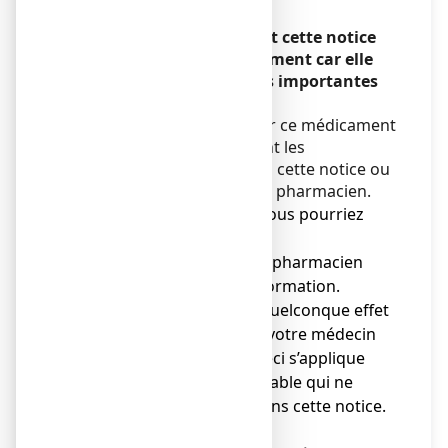
Encadré
Veuillez lire attentivement cette notice
avant d’utiliser ce médicament car elle
contient des informations importantes
pour vous.
Vous devez toujours utiliser ce médicament
en suivant scrupuleusement les
informations fournies dans cette notice ou
par votre médecin ou votre pharmacien.
● Gardez cette notice. Vous pourriez
avoir besoin de la relire.
● Adressez-vous à votre pharmacien
pour tout conseil ou information.
● Si vous ressentez un quelconque effet
indésirable, parlez-en à votre médecin
ou votre pharmacien. Ceci s’applique
aussi à tout effet indésirable qui ne
serait pas mentionné dans cette notice.
Voir rubrique 4.