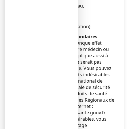
● une éruption sur la peau,
● une urticaire,
● des cloques,
● la peau qui pèle (exfoliation).
Déclaration des effets secondaires
Si vous ressentez un quelconque effet
indésirable, parlez-en à votre médecin ou
votre pharmacien. Ceci s’applique aussi à
tout effet indésirable qui ne serait pas
mentionné dans cette notice. Vous pouvez
également déclarer les effets indésirables
directement via le système national de
déclaration : Agence nationale de sécurité
du médicament et des produits de santé
(ANSM) et réseau des Centres Régionaux de
Pharmacovigilance - Site internet :
https://signalement.social-sante.gouv.fr
En signalant les effets indésirables, vous
contribuez à fournir davantage