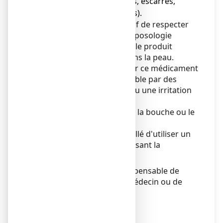
(par exemple sujets âgés, escarres,
lésions sous-mammaires).
Dans ces cas, il est impératif de respecter
les recommandations et la posologie
indiquée dans la notice car le produit
pénètre plus facilement dans la peau.
Vous devez arrêter d’utiliser ce médicament
si une allergie (reconnaissable par des
rougeurs, des boutons…) ou une irritation
apparaissent.
Ne pas appliquer dans l’œil, la bouche ou le
nez.
Candidoses : il est déconseillé d'utiliser un
savon à pH acide (pH favorisant la
multiplication du
Candida
).
En cas de doute, il est indispensable de
demander l’avis de votre médecin ou de
votre pharmacien.
Enfants et adolescents
Sans objet.