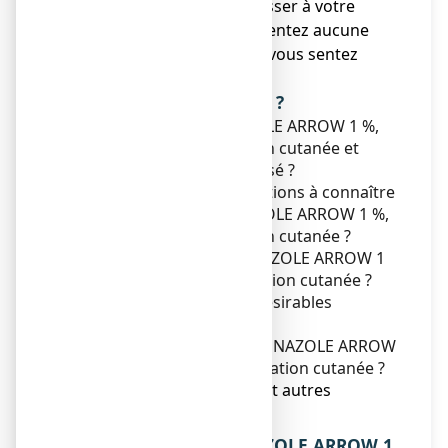
● Vous devez vous adresser à votre
médecin si vous ne ressentez aucune
amélioration ou si vous vous sentez
moins bien.
Que contient cette notice ?
1. Qu'est-ce que ECONAZOLE ARROW 1 %,
solution pour application cutanée et
dans quels cas est-il utilisé ?
2. Quelles sont les informations à connaître
avant d'utiliser ECONAZOLE ARROW 1 %,
solution pour application cutanée ?
3. Comment utiliser ECONAZOLE ARROW 1
%, solution pour application cutanée ?
4. Quels sont les effets indésirables
éventuels ?
5. Comment conserver ECONAZOLE ARROW
1 %, solution pour application cutanée ?
6. Contenu de l’emballage et autres
informations.
1. QU’EST-CE QUE ECONAZOLE ARROW 1