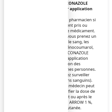
Autres médicaments et ECONAZOLE
ARROW 1 %, solution pour application
cutanée
Informez votre médecin ou pharmacien si
vous prenez, avez récemment pris ou
pourriez prendre tout autre médicament.
Prévenez votre médecin si vous prenez un
médicament pour fluidifier le sang, les
antivitamines K (comme acénocoumarol,
fluindione, warfarine) car ECONAZOLE
ARROW 1 %, solution pour application
cutanée peut modifier l’action des
antivitamines K chez certaines personnes.
Par conséquent, vous devrez surveiller
fréquemment l'INR (examens sanguins).
Selon votre situation, votre médecin peut
également décider de modifier la dose de
vos antivitamines K pendant ou après le
traitement par ECONAZOLE ARROW 1 %,
solution pour application cutanée.