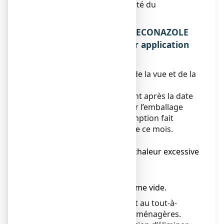
d’informations sur la sécurité du
médicament.
5. COMMENT CONSERVER ECONAZOLE
ARROW 1 %, solution pour application
cutanée ?
Tenir ce médicament hors de la vue et de la
portée des enfants.
N’utilisez pas ce médicament après la date
de péremption indiquée sur l’emballage
après EXP. La date de péremption fait
référence au dernier jour de ce mois.
Récipient sous pression :
● ne pas exposer à une chaleur excessive
;
● ne pas percer ;
● ne pas jeter au feu même vide.
Ne jetez aucun médicament au tout-à-
l’égout ou avec les ordures ménagères.