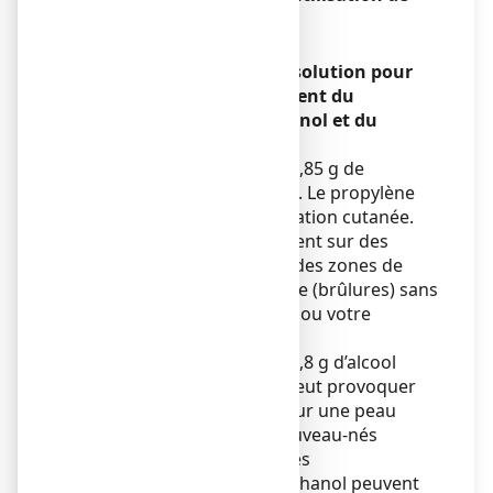
machines
Sans objet.
ECONAZOLE ARROW 1 %, solution pour
application cutanée contient du
propylène glycol, de l’éthanol et du
butylhydroxytoluène.
Ce médicament contient 15,85 g de
propylène glycol par flacon. Le propylène
glycol peut causer une irritation cutanée.
Ne pas utiliser ce médicament sur des
plaies ouvertes ou de grandes zones de
peau lésée ou endommagée (brûlures) sans
en informer votre médecin ou votre
pharmacien.
Ce médicament contient 13,8 g d’alcool
(éthanol) par flacon. Cela peut provoquer
une sensation de brûlure sur une peau
endommagée. Chez les nouveau-nés
(prématurés et à terme), des
concentrations élevées d'éthanol peuvent