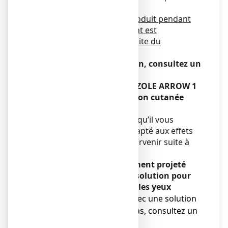
utilisation.
L’utilisation régulière de produit pendant
toute la durée du traitement est
déterminante pour la réussite du
traitement.
En cas de non amélioration, consultez un
médecin.
Si vous avez avalé ECONAZOLE ARROW 1
%, solution pour application cutanée
accidentellement
Consultez un médecin afin qu’il vous
prescrive un traitement adapté aux effets
indésirables qui peuvent survenir suite à
cette ingestion.
Si vous avez accidentellement projeté
ECONAZOLE ARROW 1 %, solution pour
application cutanée dans les yeux
Lavez à l’eau claire ou avec une solution
saline. Si cela ne suffit pas, consultez un
médecin.