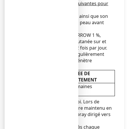
Respectez bien les étapes suivantes pour
l’application
:
1. Nettoyez la zone atteinte ainsi que son
contour, puis séchez bien la peau avant
l’application.
2. Appliquez ECONAZOLE ARROW 1 %,
solution pour application cutanée sur et
autour de la zone atteinte 2 fois par jour.
3. Massez doucement et régulièrement
jusqu’à ce que la solution pénètre
complètement.
DUREE DE
TRAITEMENT
Pityriasis
2 semaines
versicolor
Agiter le flacon avant emploi. Lors de
l’utilisation, le flacon doit être maintenu en
position verticale, avec le spray dirigé vers
le haut.
Bien refermer le flacon après chaque