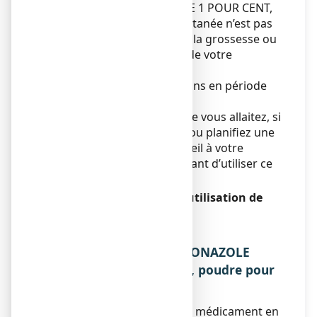
du ECONAZOLE TEVA SANTE 1 POUR CENT,
poudre pour application cutanée n’est pas
recommandée au cours de la grossesse ou
de l’allaitement, sans l’avis de votre
médecin.
Ne pas appliquer sur les seins en période
d’allaitement.
Si vous êtes enceinte ou que vous allaitez, si
vous pensez être enceinte ou planifiez une
grossesse, demandez conseil à votre
médecin ou pharmacien avant d’utiliser ce
médicament.
Conduite de véhicules et utilisation de
machines
Sans objet.
3. COMMENT UTILISER ECONAZOLE
TEVA SANTE 1 POUR CENT, poudre pour
application cutanée ?
Veillez à toujours utiliser ce médicament en