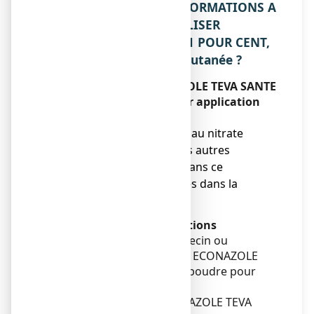
2. QUELLES SONT LES INFORMATIONS A
CONNAITRE AVANT D’UTILISER
ECONAZOLE TEVA SANTE 1 POUR CENT,
poudre pour application cutanée ?
N’utilisez jamais ECONAZOLE TEVA SANTE
1 POUR CENT, poudre pour application
cutanée :
● si vous êtes allergique au nitrate
d’éconazole ou à l’un des autres
composants contenus dans ce
médicament, mentionnés dans la
rubrique 6.
Avertissements et précautions
Adressez-vous à votre médecin ou
pharmacien avant d’utiliser ECONAZOLE
TEVA SANTE 1 POUR CENT, poudre pour
application cutanée.
Faites attention avec ECONAZOLE TEVA