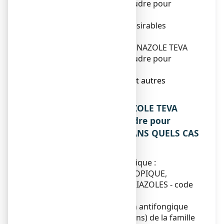
SANTE 1 POUR CENT, poudre pour
application cutanée ?
4. Quels sont les effets indésirables
éventuels ?
5. Comment conserver ECONAZOLE TEVA
SANTE 1 POUR CENT, poudre pour
application cutanée ?
6. Contenu de l’emballage et autres
informations.
1. QU’EST-CE QUE ECONAZOLE TEVA
SANTE 1 POUR CENT, poudre pour
application cutanée ET DANS QUELS CAS
EST-IL UTILISE ?
Classe pharmacothérapeutique :
ANTIFONGIQUE A USAGE TOPIQUE,
DERIVES IMIDAZOLES ET TRIAZOLES - code
ATC : D01AC03.
Ce médicament contient un antifongique
(actif contre les champignons) de la famille