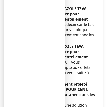
médecin.
Si vous avez respiré ECONAZOLE TEVA
SANTE 1 POUR CENT, poudre pour
application cutanée accidentellement
Consultez rapidement le médecin car le talc
contenu dans la poudre pourrait bloquer
votre respiration (particulièrement chez les
nourrissons et les enfants).
Si vous avez avalé ECONAZOLE TEVA
SANTE 1 POUR CENT, poudre pour
application cutanée accidentellement
Consultez le médecin afin qu’il vous
prescrive un traitement adapté aux effets
indésirables qui peuvent survenir suite à
cette ingestion.
Si vous avez accidentellement projeté
ECONAZOLE TEVA SANTE 1 POUR CENT,
poudre pour application cutanée dans les
yeux
Lavez à l’eau claire ou avec une solution