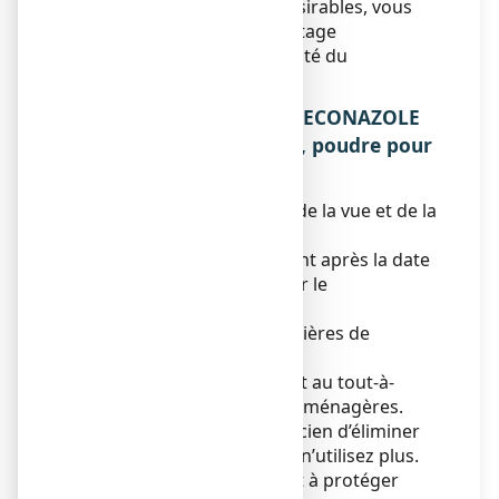
En signalant les effets indésirables, vous
contribuez à fournir davantage
d’informations sur la sécurité du
médicament.
5. COMMENT CONSERVER ECONAZOLE
TEVA SANTE 1 POUR CENT, poudre pour
application cutanée ?
Tenir ce médicament hors de la vue et de la
portée des enfants.
N’utilisez pas ce médicament après la date
de péremption indiquée sur le
conditionnement extérieur.
Pas de précautions particulières de
conservation.
Ne jetez aucun médicament au tout-à-
l’égout
ou avec
les ordures ménagères.
Demandez à votre pharmacien d’éliminer
les médicaments que vous n’utilisez plus.
Ces mesures contribueront à protéger