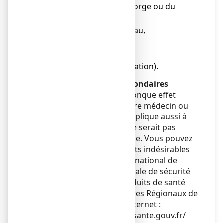
● un gonflement de la gorge ou du
visage (angiœdème),
● une éruption sur la peau,
● une urticaire,
● des cloques,
● la peau qui pèle (exfoliation).
Déclaration des effets secondaires
Si vous ressentez un quelconque effet
indésirable, parlez-en à votre médecin ou
votre pharmacien. Ceci s’applique aussi à
tout effet indésirable qui ne serait pas
mentionné dans cette notice. Vous pouvez
également déclarer les effets indésirables
directement via le système national de
déclaration : Agence nationale de sécurité
du médicament et des produits de santé
(ANSM) et réseau des Centres Régionaux de
Pharmacovigilance - Site internet :
https://signalement.social-sante.gouv.fr/