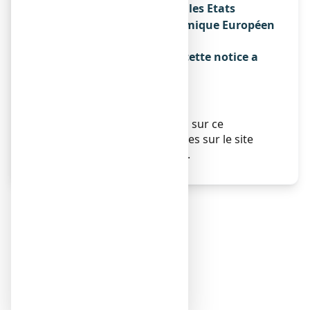
Noms du médicament dans les Etats
membres de l'Espace Economique Européen
Sans objet.
La dernière date à laquelle cette notice a
été révisée est :
{MM/AAAA} {mois AAAA}.
Autres
Des informations détaillées sur ce
médicament sont disponibles sur le site
Internet de l’ANSM (France).