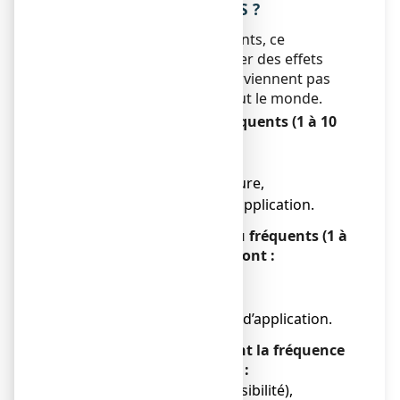
INDESIRABLES EVENTUELS ?
Comme tous les médicaments, ce
médicament peut provoquer des effets
indésirables, mais ils ne surviennent pas
systématiquement chez tout le monde.
Les effets indésirables fréquents (1 à 10
utilisateurs sur 100) sont :
● des démangeaisons,
● une sensation de brûlure,
● une douleur au site d’application.
Les effets indésirables peu fréquents (1 à
10 utilisateurs sur 1 000) sont :
● des rougeurs,
● un inconfort,
● un gonflement au site d’application.
Les effets indésirables dont la fréquence
n’est pas déterminée sont :
● une allergie (hypersensibilité),