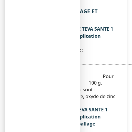
l’environnement.
6. CONTENU DE L’EMBALLAGE ET
AUTRES INFORMATIONS
Ce que contient ECONAZOLE TEVA SANTE 1
POUR CENT, poudre pour application
cutanée
● La substance active est :
Nitrate d'éconazole
...............................................................................................
1 g
Pour
100 g.
● Les autres composants sont :
Talc, silice colloïdale anhydre, oxyde de zinc
léger.
Qu’est-ce que ECONAZOLE TEVA SANTE 1
POUR CENT, poudre pour application
cutanée et contenu de l’emballage
extérieur