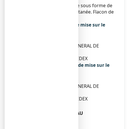
Ce médicament se présente sous forme de
poudre pour application cutanée. Flacon de
20 ou 30 g.
Titulaire de l’autorisation de mise sur le
marché
TEVA SANTE
100-110 ESPLANADE DU GENERAL DE
GAULLE
92931 PARIS LA DEFENSE CEDEX
Exploitant de l’autorisation de mise sur le
marché
TEVA SANTE
100-110 ESPLANADE DU GENERAL DE
GAULLE
92931 PARIS LA DEFENSE CEDEX
Fabricant
LABORATOIRES CHEMINEAU
93, ROUTE DE MONNAIE
37210 VOUVRAY