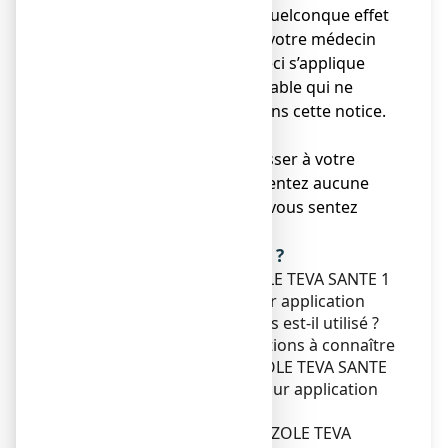
● Si vous ressentez un quelconque effet
indésirable, parlez-en à votre médecin
ou votre pharmacien. Ceci s’applique
aussi à tout effet indésirable qui ne
serait pas mentionné dans cette notice.
Voir rubrique 4.
● Vous devez vous adresser à votre
médecin si vous ne ressentez aucune
amélioration ou si vous vous sentez
moins bien.
Que contient cette notice ?
1. Qu'est-ce que ECONAZOLE TEVA SANTE 1
POUR CENT, poudre pour application
cutanée et dans quels cas est-il utilisé ?
2. Quelles sont les informations à connaître
avant d'utiliser ECONAZOLE TEVA SANTE
1 POUR CENT, poudre pour application
cutanée ?
3. Comment utiliser ECONAZOLE TEVA