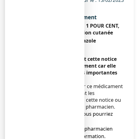
ANSM - Mis à jour le : 15/02/2023
Dénomination du médicament
ECONAZOLE TEVA SANTE 1 POUR CENT,
poudre pour application cutanée
Nitrate d’éconazole
Encadré
Veuillez lire attentivement cette notice
avant d’utiliser ce médicament car elle
contient des informations importantes
pour vous.
Vous devez toujours utiliser ce médicament
en suivant scrupuleusement les
informations fournies dans cette notice ou
par votre médecin ou votre pharmacien.
● Gardez cette notice. Vous pourriez
avoir besoin de la relire.
● Adressez-vous à votre pharmacien
pour tout conseil ou information.