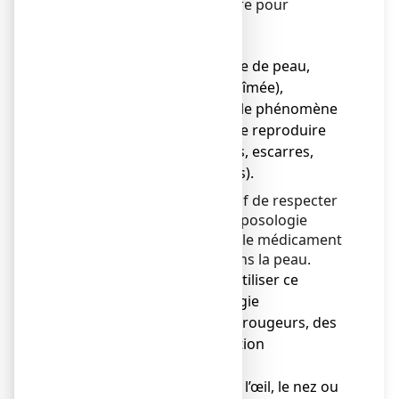
SANTE 1 POUR CENT, poudre pour
application cutanée :
● chez l’enfant,
● sur une grande surface de peau,
● sur une peau lésée (abîmée),
● dans les situations où le phénomène
d’occlusion locale peut se reproduire
(par exemple sujets âgés, escarres,
lésions sous-mammaires).
Dans ces cas, il est impératif de respecter
les recommandations et la posologie
indiquée dans la notice car le médicament
pénètre plus facilement dans la peau.
● Vous devez arrêter d’utiliser ce
médicament si une allergie
(reconnaissable par des rougeurs, des
boutons…) ou une irritation
apparaissent.
● Ne pas appliquer dans l’œil, le nez ou