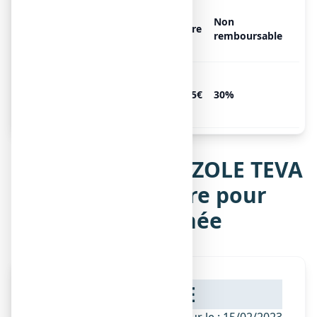
ECONAZOLE TEVA SANTE 1
Non
%, 1 flacon poudreur de 20 g
Libre
remboursable
de poudre
ECONAZOLE TEVA SANTE 1
%, 1 flacon poudreur de 30 g
3.45€
30%
de poudre
Notice de ECONAZOLE TEVA
SANTE 1 %, poudre pour
application cutanée
NOTICE