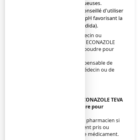
en général sur des muqueuses.
● Candidoses : il est déconseillé d'utiliser
un savon à pH acide (pH favorisant la
multiplication du Candida).
Adressez-vous à votre médecin ou
pharmacien avant d’utiliser ECONAZOLE
TEVA SANTE 1 POUR CENT, poudre pour
application cutanée.
En cas de doute, il est indispensable de
demander l’avis de votre médecin ou de
votre pharmacien.
Enfants et adolescents
Sans objet.
Autres médicaments et ECONAZOLE TEVA
SANTE 1 POUR CENT, poudre pour
application cutanée
Informez votre médecin ou pharmacien si
vous prenez, avez récemment pris ou
pourriez prendre tout autre médicament.