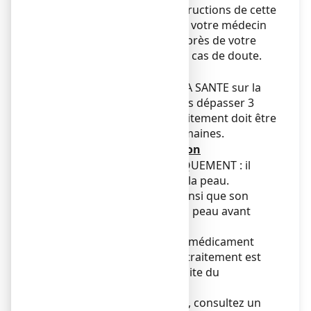
suivant exactement les instructions de cette
notice ou les indications de votre médecin
ou pharmacien. Vérifiez auprès de votre
médecin ou pharmacien en cas de doute.
Posologie
Appliquer ECONAZOLE TEVA SANTE sur la
peau 2 à 3 fois par jour, sans dépasser 3
applications par jour. Le traitement doit être
poursuivi pendant 2 à 4 semaines.
Mode et voie d'administration
Pour USAGE EXTERNE UNIQUEMENT : il
s’applique directement sur la peau.
Nettoyez la zone atteinte ainsi que son
contour, puis séchez bien la peau avant
l’application.
L’utilisation régulière de ce médicament
pendant toute la durée du traitement est
déterminante pour la réussite du
traitement.
En cas de non amélioration, consultez un