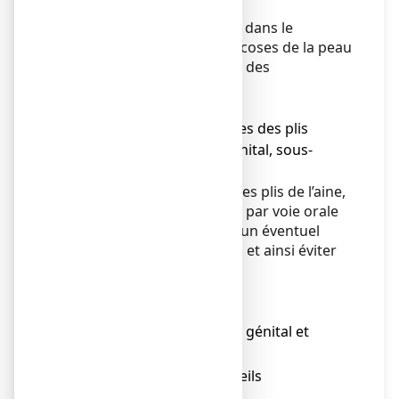
des imidazolés.
Ce médicament est indiqué dans le
traitement de certaines mycoses de la peau
(affections cutanées dues à des
champignons).
Candidoses :
● Traitement des mycoses des plis
macérées : intertrigo génital, sous-
mammaire, interdigital.
Concernant les infections des plis de l’aine,
un traitement antifongique par voie orale
est nécessaire pour traiter un éventuel
foyer digestif et/ou vaginal, et ainsi éviter
toute récidive.
Dermatophyties
:
● Traitement :
Intertrigo macéré génital et
o
crural.
Intertrigo des orteils
o