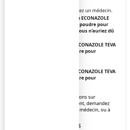
saline.
Si cela ne suffit pas, consultez un médecin.
Si vous avez utilisé plus de ECONAZOLE
TEVA SANTE 1 POUR CENT, poudre pour
application cutanée que vous n’auriez dû
Sans objet.
Si vous oubliez d’utiliser ECONAZOLE TEVA
SANTE 1 POUR CENT, poudre pour
application cutanée
Sans objet.
Si vous arrêtez d’utiliser ECONAZOLE TEVA
SANTE 1 POUR CENT, poudre pour
application cutanée
Sans objet.
Si vous avez d’autres questions sur
l’utilisation de ce médicament, demandez
plus d’informations à votre médecin, ou à
votre pharmacien.
4. QUELS SONT LES EFFETS