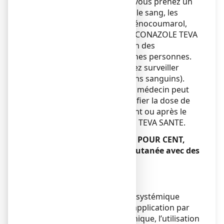
Prévenez votre médecin si vous prenez un
médicament pour fluidifier le sang, les
antivitamines K (comme acénocoumarol,
fluindione, warfarine) car ECONAZOLE TEVA
SANTE peut modifier l’action des
antivitamines K chez certaines personnes.
Par conséquent, vous devrez surveiller
fréquemment l'INR (examens sanguins).
Selon votre situation, votre médecin peut
également décider de modifier la dose de
votre antivitamine K pendant ou après le
traitement par ECONAZOLE TEVA SANTE.
ECONAZOLE TEVA SANTE 1 POUR CENT,
poudre pour application cutanée avec des
aliments et boissons
Sans objet.
Grossesse et allaitement
Compte tenu d’un passage systémique
limité mais possible après application par
voie cutanée et du recul clinique, l’utilisation