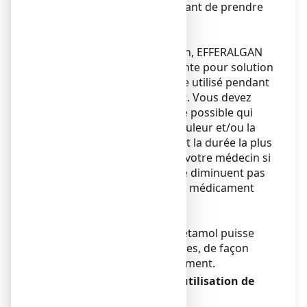
médecin ou pharmacien avant de prendre
tout médicament.
Grossesse et allaitement
A titre informatif : Au besoin,
EFFERALGAN
250
mg, poudre effervescente pour solution
buvable en sachet peut être utilisé pendant
la grossesse et l’allaitement. Vous devez
utiliser la dose la plus faible possible qui
permette de soulager la douleur et/ou la
fièvre et la prendre pendant la durée la plus
courte possible. Contactez votre médecin si
la douleur et/ou la fièvre ne diminuent pas
ou si vous devez prendre le médicament
plus fréquemment.
Fertilité
Il est possible que le paracétamol puisse
altérer la fertilité des femmes, de façon
réversible à l’arrêt du traitement.
Conduite de véhicules et utilisation de
machines