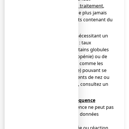
immédiatement arrêter le traitement
,
avertir votre médecin et ne plus jamais
reprendre de médicaments contenant du
paracétamol.
● modifications biologiques nécessitant un
contrôle du bilan sanguin : taux
anormalement bas de certains globules
blancs (leucopénie, neutropénie) ou de
certaines cellules du sang comme les
plaquettes (thrombopénie) pouvant se
traduire par des saignements de nez ou
des gencives. Dans ce cas, consultez un
médecin.
Effets indésirables à fréquence
indéterminée
: la fréquence ne peut pas
être estimée à partir des données
disponibles
● éruption ou rougeur cutanée ou réaction