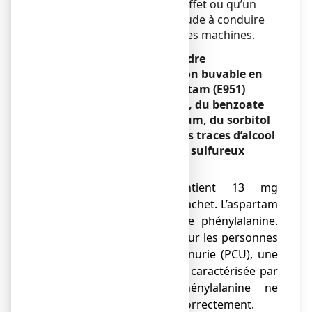
Le paracétamol n’a aucun effet ou qu’un
effet négligeable sur l’aptitude à conduire
des véhicules et à utiliser des machines.
EFFERALGAN 250
mg, poudre
effervescente pour solution buvable en
sachet contient de l’aspartam (E951)
(source de phénylalanine), du benzoate
de sodium (E211), du sodium, du sorbitol
(E420), et dans l’arôme, des traces d’alcool
benzylique et d’anhydride sulfureux
(E220).
Ce médicament contient 13 mg
d’aspartam (E951) par sachet. L’aspartam
contient une source de phénylalanine.
Peut être dangereux pour les personnes
atteintes de phénylcétonurie (PCU), une
maladie génétique rare caractérisée par
l’accumulation de phénylalanine ne
pouvant être éliminée correctement.