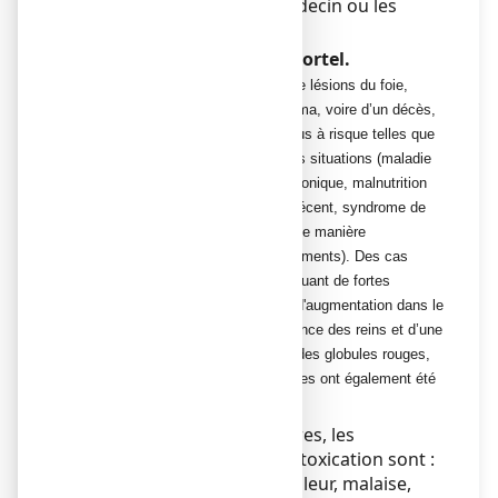
immédiatement
votre médecin ou les
urgences médicales.
Un surdosage peut être mortel.
Le surdosage peut être à l’origine de lésions du foie,
d’inflammation du cerveau, d’un coma, voire d’un décès,
notamment chez les populations plus à risque telles que
les jeunes enfants et dans certaines situations (maladie
du foie ou des reins, alcoolisme chronique, malnutrition
chronique, jeûne, amaigrissement
récent, syndrome de
Gilbert
et chez les patients traités de manière
concomitante avec certains médicaments). Des cas
d’inflammation du pancréas (provoquant de fortes
douleurs dans le ventre et le dos), d'augmentation dans le
sang du taux d’amylase, de défaillance des reins et d’une
réduction simultanée dans le sang des globules rouges,
des globules blancs et des plaquettes ont également été
rapportés.
Dans les 24 premières heures, les
principaux symptômes d'intoxication sont :
nausées, vomissements, pâleur, malaise,