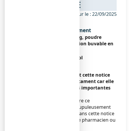
NOTICE
ANSM - Mis à jour le : 22/09/2025
Dénomination du médicament
EFFERALGAN 250 mg, poudre
effervescente pour solution buvable en
sachet
Paracétamol
Encadré
Veuillez lire attentivement cette notice
avant de prendre ce médicament car elle
contient des informations importantes
pour vous.
Vous devez toujours prendre ce
médicament en suivant scrupuleusement
les informations fournies dans cette notice
ou par votre médecin, votre pharmacien ou
votre infirmier/ère.