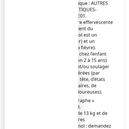
Classe pharmacothérapeutique : AUTRES
ANTALGIQUES ET ANTIPYRÉTIQUES-
ANILIDES - code ATC : N02BE01.
EFFERALGAN 250
mg, poudre effervescente
pour solution buvable contient du
paracétamol. Le paracétamol est un
antalgique (calme la douleur) et un
antipyrétique (fait baisser la fièvre).
Ce médicament est indiqué chez l’enfant
pesant de 13 à 50 kg (environ 2 à 15 ans)
pour faire baisser la fièvre et/ou soulager
les douleurs légères à modérées (par
exemple en cas de maux de tête, d’états
grippaux, de douleurs dentaires, de
courbatures, de règles douloureuses).
Lire attentivement le paragraphe «
Posologie » de la rubrique 3.
Pour les enfants de moins de 13 kg et de
plus de 50 kg, il existe d'autres
présentations de paracétamol : demandez