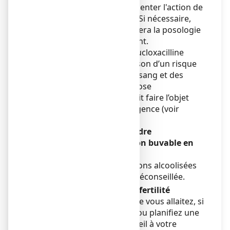
en sachet peut augmenter l'action de
votre anticoagulant. Si nécessaire,
votre médecin adaptera la posologie
de votre anticoagulant.
● si vous prenez de la flucloxacilline
(antibiotique), en raison d’un risque
grave d’anomalie du sang et des
fluides (appelée acidose
métabolique), qui doit faire l’objet
d’un traitement d’urgence (voir
rubrique 2).
EFFERALGAN 250
mg, poudre
effervescente pour solution buvable en
sachet avec de l’alcool
La consommation de boissons alcoolisées
pendant le traitement est déconseillée.
Grossesse, allaitement et fertilité
Si vous êtes enceinte ou que vous allaitez, si
vous pensez être enceinte ou planifiez une
grossesse, demandez conseil à votre