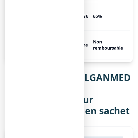
EFFERALGANMED 250 mg, 12
sachets de poudre
2.33€
65%
effervescente
EFFERALGANMED 250 mg, 24
Non
sachets de poudre
Libre
remboursable
effervescente
Notice de EFFERALGANMED
250 mg, poudre
effervescente pour
solution buvable en sachet