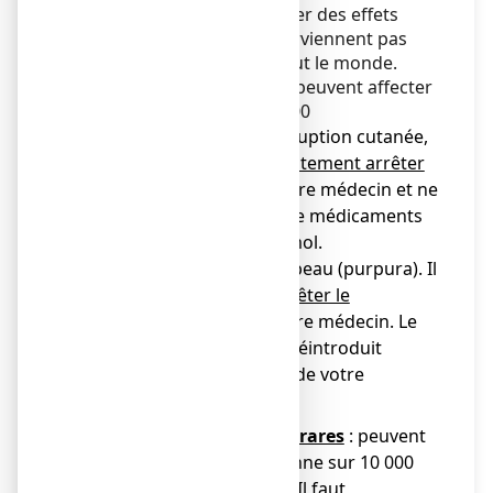
médicament peut provoquer des effets
indésirables, mais ils ne surviennent pas
systématiquement chez tout le monde.
Effets indésirables rares
: peuvent affecter
jusqu'à 1 personne sur 1 000
● rougeur de la peau, éruption cutanée,
urticaire. Il faut
immédiatement arrêter
le traitement
, avertir votre médecin et ne
plus jamais reprendre de médicaments
contenant du paracétamol.
● taches de sang sur la peau (purpura). Il
faut
immédiatement arrêter le
traitement
et avertir votre médecin. Le
traitement pourra être réintroduit
uniquement selon l’avis de votre
médecin.
Effets indésirables très rares
: peuvent
affecter jusqu'à 1 personne sur 10 000
● réactions cutanées graves. Il faut