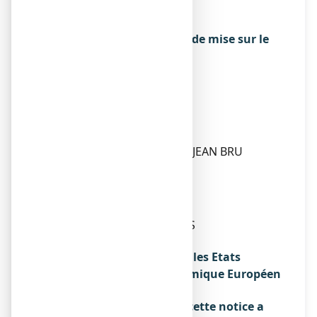
3, RUE JOSEPH MONIER
92500 RUEIL-MALMAISON
Exploitant de l’autorisation de mise sur le
marché
UPSA SAS
3, RUE JOSEPH MONIER
92500 RUEIL-MALMAISON
Fabricant
UPSA SAS
304, AVENUE DU DOCTEUR JEAN BRU
47000 AGEN
ou
UPSA
SAS
979, AVENUE DES PYRENEES
47520 LE PASSAGE
Noms du médicament dans les Etats
membres de l'Espace Economique Européen
Sans objet.
La dernière date à laquelle cette notice a