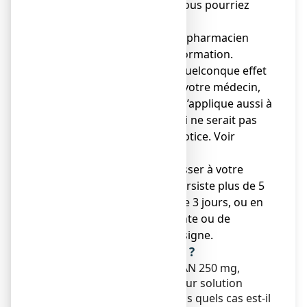
● Gardez cette notice. Vous pourriez
avoir besoin de la relire.
● Adressez-vous à votre pharmacien
pour tout conseil ou information.
● Si vous ressentez un quelconque effet
indésirable, parlez-en à votre médecin,
votre pharmacien. Ceci s’applique aussi à
tout effet indésirable qui ne serait pas
mentionné dans cette notice. Voir
rubrique 4.
● Vous devez vous adresser à votre
médecin si la douleur persiste plus de 5
jours, ou la fièvre plus de 3 jours, ou en
cas d’efficacité insuffisante ou de
survenue de tout autre signe.
Que contient cette notice ?
1. Qu'est-ce que
EFFERALGAN 250
mg,
poudre effervescente pour solution
buvable en sachet et dans quels cas est-il