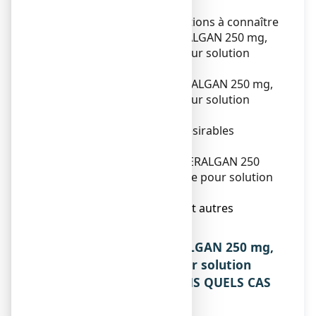
utilisé ?
2. Quelles sont les informations à connaître
avant de prendre
EFFERALGAN 250
mg,
poudre effervescente pour solution
buvable en sachet ?
3. Comment prendre
EFFERALGAN 250
mg,
poudre effervescente pour solution
buvable en sachet ?
4. Quels sont les effets indésirables
éventuels ?
5. Comment conserver EFFERALGAN 250
mg, poudre effervescente pour solution
buvable en sachet ?
6. Contenu de l’emballage et autres
informations.
1. QU’EST-CE QUE EFFERALGAN 250 mg,
poudre effervescente pour solution
buvable en sachet ET DANS QUELS CAS
EST-IL UTILISE ?