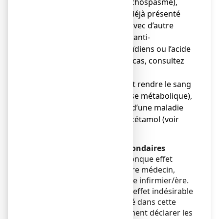
difficulté à respirer (bronchospasme),
notamment si vous avez déjà présenté
des difficultés à respirer avec d’autre
médicaments tels que les anti-
inflammatoires non stéroïdiens ou l’acide
acétylsalicylique. Dans ce cas, consultez
un médecin.
● une affection grave qui peut rendre le sang
plus acide (appelée acidose métabolique),
chez les patients atteints d’une maladie
grave et utilisant du paracétamol (voir
rubrique 2).
Déclaration des effets secondaires
Si vous ressentez un quelconque effet
indésirable, parlez-en à votre médecin,
votre pharmacien ou à votre infirmier/ère.
Ceci s’applique aussi à tout effet indésirable
qui ne serait pas mentionné dans cette
notice. Vous pouvez également déclarer les