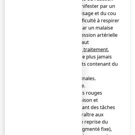
allergique pouvant se manifester par un
brusque gonflement du visage et du cou
pouvant entraîner une difficulté à respirer
(œdème de Quincke) ou par un malaise
brutal avec chute de la pression artérielle
(choc anaphylactique). Il faut
immédiatement arrêter le traitement
,
avertir votre médecin et ne plus jamais
reprendre de médicaments contenant du
paracétamol.
● diarrhées, douleurs abdominales.
● anomalie du bilan hépatique.
● éruption cutanée en plaques rouges
arrondies avec démangeaison et
sensation de brûlure laissant des tâches
colorées et pouvant apparaître aux
mêmes endroits en cas de reprise du
médicament (érythème pigmenté fixe),