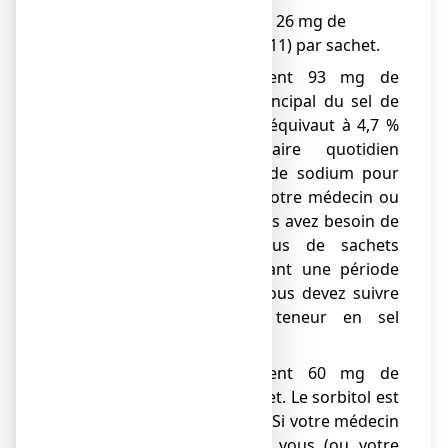
Ce médicament contient 26 mg de
benzoate de sodium (E211) par sachet.
Ce médicament contient 93 mg de
sodium (composant principal du sel de
table) par
sachet.
Cela équivaut à 4,7 %
de l'apport alimentaire quotidien
maximal recommandé de sodium pour
un adulte. Parlez-en à votre médecin ou
votre pharmacien si vous avez besoin de
4 sachets ou de plus de sachets
quotidiennement pendant une période
prolongée, surtout si vous devez suivre
un régime à faible teneur en sel
(sodium).
Ce médicament contient 60 mg de
sorbitol (E420) par
sachet. Le sorbitol est
une source de fructose. Si votre médecin
vous a informé(e) que vous (ou votre