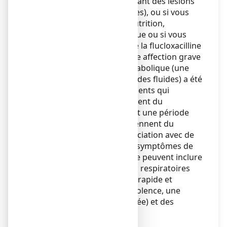
dans le sang, entraînant des lésions
au niveau des organes), ou si vous
êtes atteint de malnutrition,
d’alcoolisme chronique ou si vous
prenez également de la flucloxacilline
(un antibiotique). Une affection grave
appelée acidose métabolique (une
anomalie du sang et des fluides) a été
signalée chez les patients qui
prennent régulièrement du
paracétamol pendant une période
prolongée ou qui prennent du
paracétamol en association avec de
la flucloxacilline. Les symptômes de
l’acidose métabolique peuvent inclure
: de graves difficultés respiratoires
avec une respiration rapide et
profonde, une somnolence, une
envie de vomir (nausée) et des
vomissements.
Enfants et adolescents