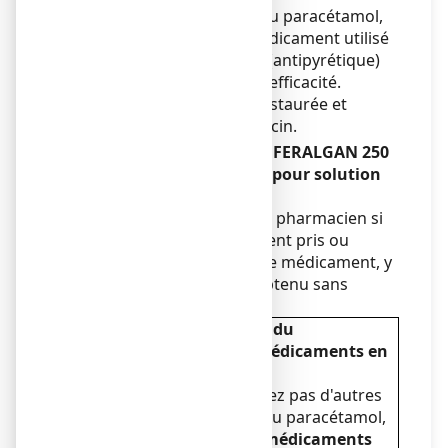
Chez un enfant traité par du paracétamol,
l'association d'un autre médicament utilisé
pour faire baisser la fièvre (antipyrétique)
n’est justifiée qu’en cas d’inefficacité.
L’association ne doit être instaurée et
surveillée que par un médecin.
Autres médicaments et
EFFERALGAN 250
mg, poudre effervescente pour solution
buvable en sachet
Informez votre médecin ou pharmacien si
vous prenez, avez récemment pris ou
pourriez prendre tout autre médicament, y
compris un médicament obtenu sans
ordonnance.
Ce médicament contient du
paracétamol. D'autres médicaments en
contiennent.
Vérifiez
que vous ne prenez pas d'autres
médicaments contenant du paracétamol,
y compris si ce sont des médicaments