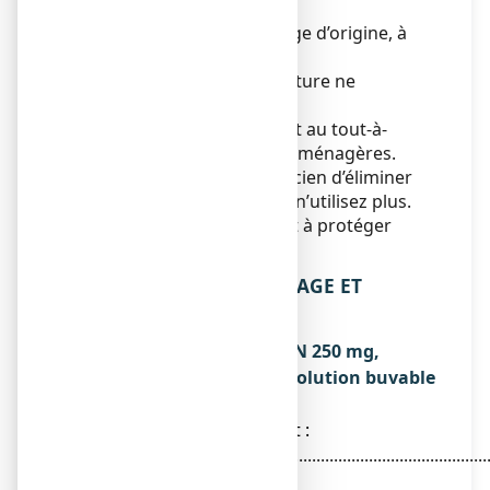
dernier jour de ce mois.
A conserver dans l’emballage d’origine, à
l'abri de l'humidité.
A conserver à une température ne
dépassant pas 25°C.
Ne jetez aucun médicament au tout-à-
l’égout
ou avec
les ordures ménagères.
Demandez à votre pharmacien d’éliminer
les médicaments que vous n’utilisez plus.
Ces mesures contribueront à protéger
l’environnement.
6. CONTENU DE L’EMBALLAGE ET
AUTRES INFORMATIONS
Ce que contient EFFERALGAN 250 mg,
poudre effervescente pour solution buvable
en sachet
● La substance active est :
Paracétamol......................................................................
250 mg