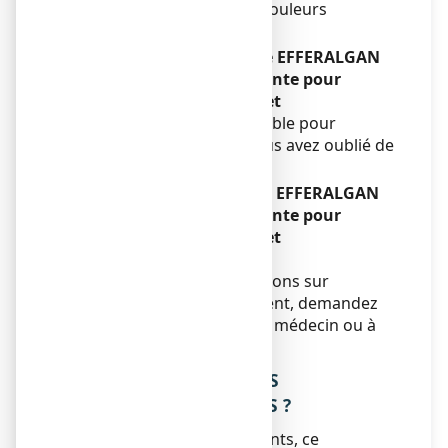
sudation, perte d’appétit, douleurs
abdominales.
Si vous oubliez de prendre EFFERALGAN
250 mg, poudre effervescente pour
solution buvable en sachet
Ne prenez pas de dose double pour
compenser la dose que vous avez oublié de
prendre.
Si vous arrêtez de prendre EFFERALGAN
250 mg, poudre effervescente pour
solution buvable en sachet
Sans objet.
Si vous avez d’autres questions sur
l’utilisation de ce médicament, demandez
plus d’informations à votre médecin ou à
votre pharmacien.
4. QUELS SONT LES EFFETS
INDESIRABLES EVENTUELS ?
Comme tous les médicaments, ce