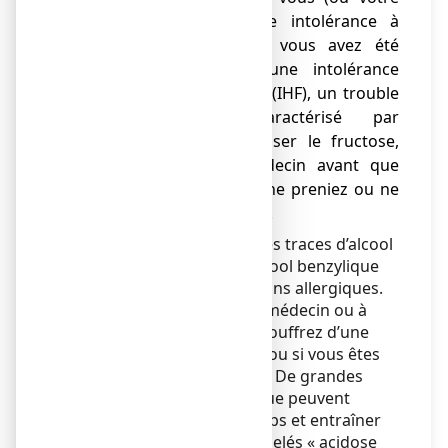
enfant) présentiez une intolérance à
certains sucres ou si vous avez été
diagnostiqué(e) avec une intolérance
héréditaire au fructose (IHF), un trouble
génétique rare caractérisé par
l'incapacité à décomposer le fructose,
parlez-en à votre médecin avant que
vous (ou votre enfant) ne preniez ou ne
receviez ce médicament.
Ce médicament contient des traces d’alcool
benzylique par sachet. L’alcool benzylique
peut provoquer des réactions allergiques.
Demandez conseil à votre médecin ou à
votre pharmacien si vous souffrez d’une
maladie du foie ou du rein ou si vous êtes
enceinte ou si vous allaitez. De grandes
quantités d’alcool benzylique peuvent
s’accumuler dans votre corps et entraîner
des effets secondaires (appelés « acidose