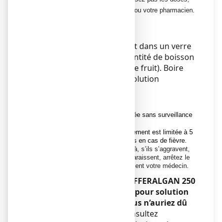
demandez conseil à votre médecin ou votre pharmacien.
Mode d'administration
Voie orale.
Verser le contenu du sachet dans un verre
puis ajouter une petite quantité de boisson
(par exemple eau, lait, jus de fruit). Boire
immédiatement après dissolution
complète.
Durée de traitement
Une utilisation fréquente ou prolongée sans surveillance
médicale est déconseillée.
Sauf avis médical, la durée du traitement est limitée à 5
jours en cas de douleurs et à 3 jours en cas de fièvre.
Si les symptômes persistent au-delà, s’ils s’aggravent,
ou si de nouveaux symptômes apparaissent, arrêtez le
traitement et consultez immédiatement votre médecin.
Si vous avez pris plus de EFFERALGAN 250
mg, poudre effervescente pour solution
buvable en sachet que vous n’auriez dû
Arrêtez le traitement et consultez