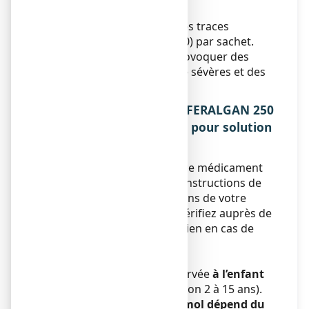
métabolique »).
Ce médicament contient des traces
d’anhydride sulfureux (E220) par sachet.
Peut, dans de rares cas, provoquer des
réactions d’hypersensibilité sévères et des
bronchospasmes.
3. COMMENT PRENDRE EFFERALGAN 250
mg, poudre effervescente pour solution
buvable en sachet ?
Veillez à toujours prendre ce médicament
en suivant exactement les instructions de
cette notice ou les indications de votre
médecin ou pharmacien. Vérifiez auprès de
votre médecin ou pharmacien en cas de
doute.
Posologie
Cette présentation est réservée
à l’enfant
pesant de 13 à 50 kg
(environ 2 à 15 ans).
La posologie du paracétamol dépend du