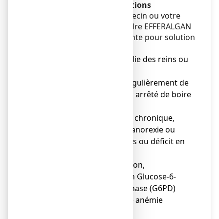
Avertissements et précautions
Adressez-vous à votre médecin ou votre
pharmacien avant de prendre EFFERALGAN
250 mg, poudre effervescente pour solution
buvable en sachet :
● si vous avez une maladie des reins ou
du foie,
● si vous consommez régulièrement de
l’alcool ou que vous avez arrêté de boire
de l’alcool récemment,
● en cas de malnutrition chronique,
jeûne, amaigrissement, anorexie ou
cachexie (faibles réserves ou déficit en
glutathion hépatique),
● en cas de déshydratation,
● en cas de déficience en Glucose-6-
Phosphate Déshydrogénase (G6PD)
(pouvant conduire à une anémie
hémolytique),