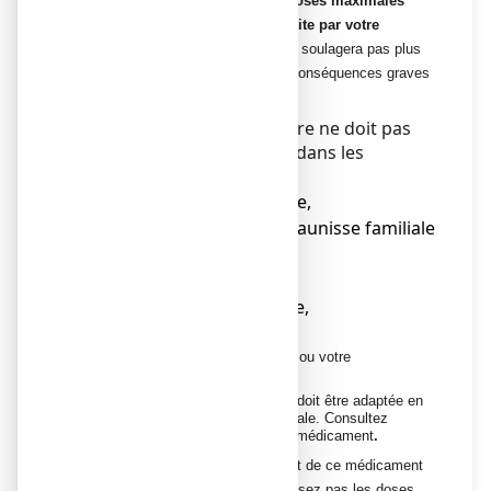
sans ordonnance.
Respectez les doses maximales
recommandées
ou la dose prescrite par votre
médecin
: une dose plus élevée ne soulagera pas plus
votre douleur, mais peut avoir des conséquences graves
sur le foie de votre enfant.
La dose maximale journalière ne doit pas
excéder 60 mg/kg par jour dans les
situations suivantes :
● atteintes graves du foie,
● syndrome de Gilbert (jaunisse familiale
non hémolytique),
● alcoolisme chronique,
● malnutrition chronique,
● déshydratation.
Demandez conseil à votre médecin ou votre
pharmacien.
Insuffisance rénale :
La posologie doit être adaptée en
fonction du degré d’insuffisance rénale. Consultez
votre médecin avant de prendre ce médicament
.
Si vous avez l’impression que l’effet de ce médicament
est trop fort ou trop faible, ne dépassez pas les doses,