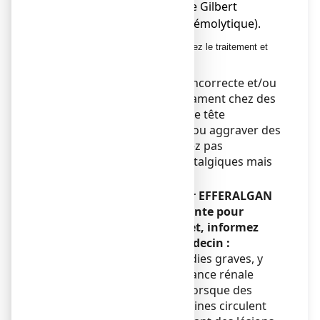
● en cas de syndrome de Gilbert
(jaunisse familiale non hémolytique).
En cas d’hépatite virale aiguë, arrêtez le traitement et
consultez votre médecin.
Au long cours, l’utilisation incorrecte et/ou
à fortes doses de ce médicament chez des
patients atteints de maux de tête
chroniques peut entraîner ou aggraver des
maux de tête. Vous ne devez pas
augmenter votre dose d'antalgiques mais
consultez votre médecin.
Pendant le traitement par EFFERALGAN
250 mg, poudre effervescente pour
solution buvable en sachet, informez
immédiatement votre médecin :
● Si vous avez des maladies graves, y
compris une insuffisance rénale
grave ou un sepsis (lorsque des
bactéries et leurs toxines circulent