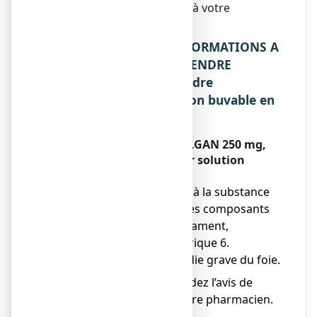
conseil à votre médecin ou à votre
pharmacien.
2. QUELLES SONT LES INFORMATIONS A
CONNAITRE AVANT DE PRENDRE
EFFERALGAN 250 mg, poudre
effervescente pour solution buvable en
sachet ?
Ne prenez jamais
EFFERALGAN 250
mg,
poudre effervescente pour solution
buvable en sachet :
● si vous êtes allergique à la substance
active ou à l’un des autres composants
contenus dans ce médicament,
mentionnés dans la rubrique 6.
● si vous avez une maladie grave du foie.
En cas de doute, demandez l’avis de
votre médecin ou de votre pharmacien.