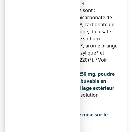
Pour un sachet.
● Les autres composants sont :
Acide citrique anhydre, bicarbonate de
sodium*, sorbitol (E420)*, carbonate de
sodium anhydre*, povidone, docusate
de sodium*, benzoate de sodium
(E211)*, aspartam (E951)*, arôme orange
(dont traces d’alcool benzylique* et
d’anhydride sulfureux (E220)*). *Voir
rubrique 2.
Qu’est-ce que EFFERALGAN 250 mg, poudre
effervescente pour solution buvable en
sachet et contenu de l’emballage extérieur
Poudre effervescente pour solution
buvable.
Boîte de 12 ou 24 sachets.
Titulaire de l’autorisation de mise sur le
marché
UPSA SAS