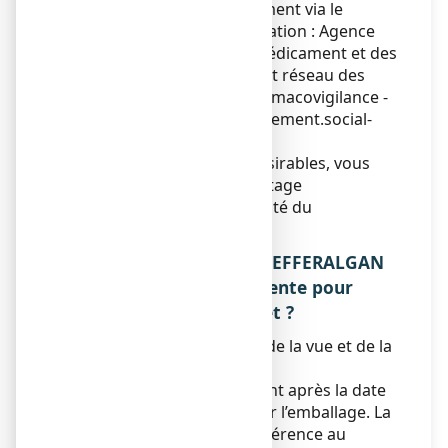
effets indésirables directement via le
système national de déclaration : Agence
nationale de sécurité du médicament et des
produits de santé (ANSM) et réseau des
Centres Régionaux de Pharmacovigilance -
Site internet :
https://signalement.social-
sante.gouv.fr/
.
En signalant les effets indésirables, vous
contribuez à fournir davantage
d’informations sur la sécurité du
médicament.
5. COMMENT CONSERVER EFFERALGAN
250 mg, poudre effervescente pour
solution buvable en sachet ?
Tenir ce médicament hors de la vue et de la
portée des enfants.
N’utilisez pas ce médicament après la date
de péremption indiquée sur l’emballage. La
date de péremption fait référence au