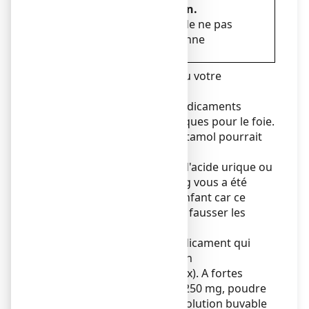
obtenus sans prescription.
Ne les associez pas
, afin de ne pas
dépasser la dose quotidienne
recommandée.
Consultez votre médecin ou votre
pharmacien :
● si vous prenez des médicaments
potentiellement toxiques pour le foie.
La toxicité du paracétamol pourrait
être augmentée.
● si un dosage du taux d'acide urique ou
de sucre dans le sang vous a été
prescrit ou à votre enfant car ce
médicament peut en fausser les
résultats.
● si vous prenez un médicament qui
ralentit la coagulation
(anticoagulants oraux). A fortes
doses, EFFERALGAN 250 mg, poudre
effervescente pour solution buvable