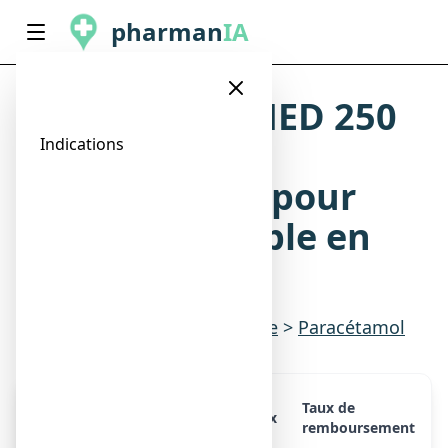
pharman
IA
EFFERALGANMED 250
mg, poudre
Indications
effervescente pour
solution buvable en
sachet
Indications
>
Douleurs & fièvre
>
Paracétamol
Taux de
Présentation
Prix
remboursement