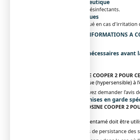
Classe pharmacothérapeutique
Autres antiseptiques et désinfectants.
Indications thérapeutiques
Ce médicament est indiqué en cas d'irritation
2. QUELLES SONT LES INFORMATIONS A CO
en récipient unidose ?
Liste des informations nécessaires avant 
Sans objet.
Contre-indications
N'utilisez jamais EOSINE COOPER 2 POUR CENT
● Si vous êtes allergique (hypersensible) à l
En cas de doute, vous devez demander l’avis 
Précautions d'emploi ; mises en garde spé
Faites attention avec EOSINE COOPER 2 POUR
● Ne l’avalez pas.
● Tout flacon unidose entamé doit être util
Irritation cutanée
: en cas de persistance des