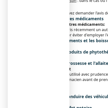
Fesses rouges du nourrisson
: dans le cas où 
pharmacien.
En cas de doute, vous devez demander l’avis 
Interactions avec d'autres médicaments
Prise ou utilisation d'autres médicaments:
Si vous prenez ou avez pris récemment un au
pharmacien. En particulier éviter d'employer 
Interactions avec les aliments et les bois
Sans objet.
Interactions avec les produits de phytothé
Sans objet.
Utilisation pendant la grossesse et l'allai
Grossesse et allaitement
Ce médicament doit être utilisé avec prudence 
médecin ou à votre pharmacien avant de pre
Sportifs
Sans objet.
Effets sur l'aptitude à conduire des véhicu
Sans objet.
Liste des excipients à effet notoire