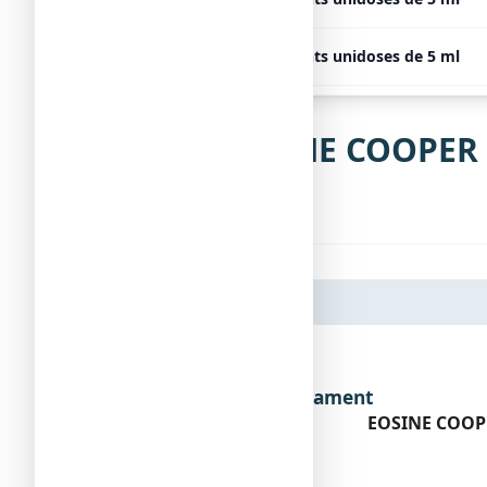
EOSINE COOPER 2 %, 96 récipients unidoses de 5 ml
Notice de EOSINE COOPER 2
unidose
Dénomination du médicament
EOSINE COOPER
Encadré