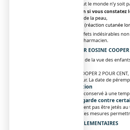
indésirables, bien que tout le monde n’y soit p
Avertissez votre médecin si vous constatez le
● éruptions localisées de la peau,
● photosensibilisation (réaction cutanée lor
Si vous remarquez des effets indésirables non 
votre médecin ou votre pharmacien.
5. COMMENT CONSERVER EOSINE COOPER 2 PO
Tenir hors de la portée et de la vue des enfant
Date de péremption
Ne pas utiliser EOSINE COOPER 2 POUR CENT, s
conditionnement extérieur. La date de pérempt
Conditions de conservation
Ce médicament doit être conservé à une tempé
Si nécessaire, mises en garde contre certai
Les médicaments ne doivent pas être jetés au 
médicaments inutilisés. Ces mesures permettr
6. INFORMATIONS SUPPLEMENTAIRES