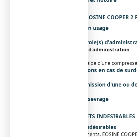
Sans objet.
3. COMMENT UTILISER EOSINE COOPER 2 POU
Instructions pour un bon usage
Sans objet.
Posologie, Mode et/ou voie(s) d'administr
Posologie, mode et voie d'administration
Voie cutanée.
Appliquez localement à l’aide d’une compresse st
Symptômes et instructions en cas de sur
Sans objet.
Instructions en cas d'omission d'une ou d
Sans objet.
Risque de syndrome de sevrage
Sans objet.
4. QUELS SONT LES EFFETS INDESIRABLES
Description des effets indésirables
Comme tous les médicaments, EOSINE COOPER 2 