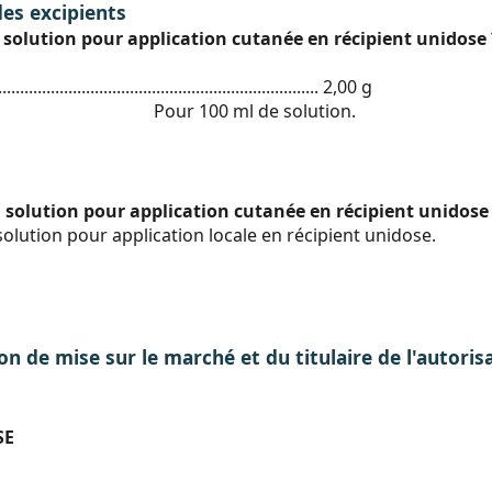
des excipients
olution pour application cutanée en récipient unidose 
.................................................................... 2,00 g
Pour 100 ml de solution.
olution pour application cutanée en récipient unidose e
lution pour application locale en récipient unidose.
on de mise sur le marché et du titulaire de l'autoris
SE