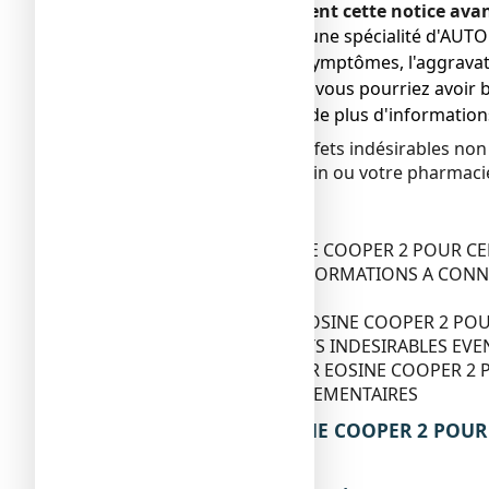
Veuillez lire attentivement cette notice av
● Ce médicament est une spécialité d'AUTOM
● La persistance des symptômes, l'aggravat
● Gardez cette notice, vous pourriez avoir be
● Si vous avez besoin de plus d'information
Si vous remarquez des effets indésirables non
en informer votre médecin ou votre pharmaci
Sommaire notice
Dans cette notice :
1. QU'EST-CE QUE EOSINE COOPER 2 POUR CENT,
2. QUELLES SONT LES INFORMATIONS A CONNAIT
unidose ?
3. COMMENT UTILISER EOSINE COOPER 2 POUR CE
4. QUELS SONT LES EFFETS INDESIRABLES EVE
5. COMMENT CONSERVER EOSINE COOPER 2 POUR 
6. INFORMATIONS SUPPLEMENTAIRES
1. QU'EST-CE QUE EOSINE COOPER 2 POUR C
UTILISE ?