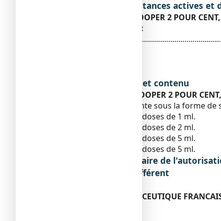
Liste complète des substances actives et 
Que contient EOSINE COOPER 2 POUR CENT, s
La substance active est
:
Eosine disodique ...........................................................
L'autre composant est
:
Eau purifiée.
Forme pharmaceutique et contenu
Qu'est-ce que EOSINE COOPER 2 POUR CENT, s
Ce médicament se présente sous la forme de so
Boîte de 15 récipients unidoses de 1 ml.
Boîte de 10 récipients unidoses de 2 ml.
Boîte de 48 récipients unidoses de 5 ml.
Boîte de 96 récipients unidoses de 5 ml.
Nom et adresse du titulaire de l'autorisati
libération des lots, si différent
Titulaire
COOPERATION PHARMACEUTIQUE FRANCAI
PLACE LUCIEN-AUVERT
77020 MELUN CEDEX