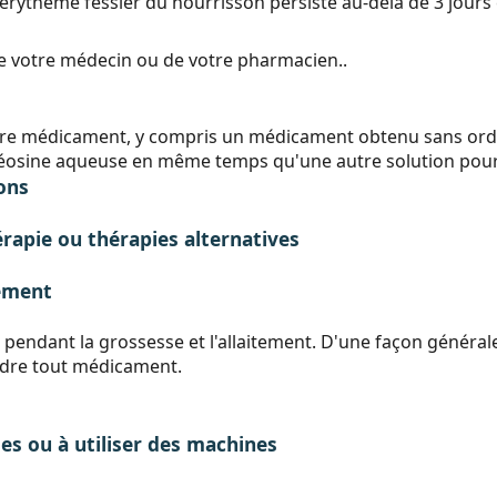
l'érythème fessier du nourrisson persiste au-delà de 3 jou
de votre médecin ou de votre pharmacien..
tre médicament, y compris un médicament obtenu sans ordo
l'éosine aqueuse en même temps qu'une autre solution pour 
sons
rapie ou thérapies alternatives
tement
pendant la grossesse et l'allaitement. D'une façon générale
ndre tout médicament.
les ou à utiliser des machines