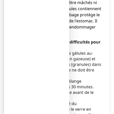
contenu ne doivent pas être mâchés ni
croqués. En effet, les gélules contiennent
des granules dont l'enrobage protège le
médicament de l'acidité de l'estomac. Il
est important de ne pas endommager
les granules.
Que faire si vous avez des difficultés pour
avaler les gélules
1) Ouvrir soigneusement les gélules au-
dessus d'un verre d'eau (non gazeuse) et
vider le contenu des gélules (granules) dans
le verre. Aucun autre liquide ne doit être
utilisé.
2) Remuez. Puis buvez le mélange
immédiatement ou dans les 30 minutes.
Remuez toujours le mélange avant de le
boire.
3) Afin de prendre la totalité du
médicament, rincez ensuite le verre en