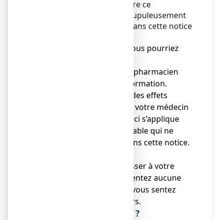
Vous devez toujours prendre ce
médicament en suivant scrupuleusement
les informations fournies dans cette notice
ou par votre pharmacien.
● Gardez cette notice. Vous pourriez
avoir besoin de la relire.
● Adressez-vous à votre pharmacien
pour tout conseil ou information.
● Si vous ressentez l’un des effets
indésirables, parlez-en à votre médecin
ou votre pharmacien. Ceci s’applique
aussi à tout effet indésirable qui ne
serait pas mentionné dans cette notice.
Voir rubrique 4.
● Vous devez vous adresser à votre
médecin si vous ne ressentez aucune
amélioration ou si vous vous sentez
moins bien après 14 jours.
Que contient cette notice ?