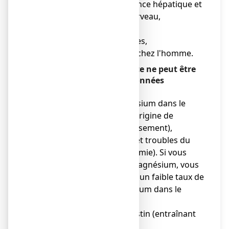
entraînant une insuffisance hépatique et
une inflammation du cerveau,
● faiblesse musculaire,
● troubles rénaux sévères,
● gonflement des seins chez l'homme.
Indéterminée (la fréquence ne peut être
estimée sur la base des données
disponibles)
● faibles taux de magnésium dans le
sang. Cela peut être à l'origine de
faiblesse, nausée (vomissement),
crampes, tremblement et troubles du
rythme cardiaque (arythmie). Si vous
avez un faible taux de magnésium, vous
pouvez également avoir un faible taux de
calcium et/ou de potassium dans le
sang,
● inflammation de l’intestin (entraînant
des diarrhées),