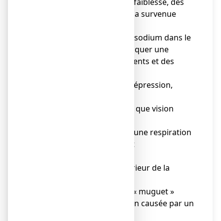
peuvent provoquer une faiblesse, des
ecchymoses ou faciliter la survenue
d'infections,
● diminution du taux de sodium dans le
sang. Celle-ci peut provoquer une
faiblesse, des vomissements et des
crampes,
● agitation, confusion, dépression,
● troubles du goût,
● troubles de la vue, tels que vision
trouble,
● apparition soudaine d’une respiration
sifflante ou souffle court
(bronchospasme),
● inflammation de l'intérieur de la
bouche,
● une infection appelée « muguet »
pouvant affecter l'intestin causée par un
champignon,