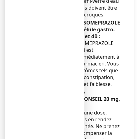
ajoutant le contenu d'un demi-verre d'eau
et le boire. Tous les granules doivent être
avalés sans être mâchés ni croqués.
Si vous avez pris plus de ESOMEPRAZOLE
VIATRIS CONSEIL 20 mg, gélule gastro-
résistante que vous n'auriez dû :
Si vous avez pris plus d’ESOMEPRAZOLE
VIATRIS CONSEIL que ce qui est
recommandé, parlez-en immédiatement à
votre médecin ou votre pharmacien. Vous
pouvez ressentir des symptômes tels que
diarrhée, maux d'estomac, constipation,
nausées ou vomissements et faiblesse.
Si vous oubliez de prendre
ESOMEPRAZOLE VIATRIS CONSEIL 20 mg,
gélule gastro-résistante:
Si vous oubliez de prendre une dose,
prenez-la dès que vous vous en rendez
compte, dans la même journée. Ne prenez
pas de dose double pour compenser la