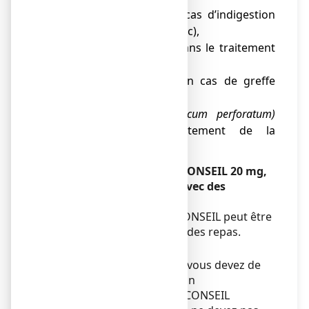
● cisapride (utilisé en cas d’indigestion
ou de brûlures d’estomac),
● rifampicine (utilisé dans le traitement
de la tuberculose),
● tacrolimus (utilisé en cas de greffe
d’organes),
● millepertuis
(Hypericum perforatum)
(utilisé dans le traitement de la
dépression).
ESOMEPRAZOLE VIATRIS CONSEIL 20 mg,
gélule gastro-résistante avec des
aliments et boissons
ESOMEPRAZOLE VIATRIS CONSEIL peut être
pris pendant ou en dehors des repas.
Grossesse et allaitement
Par mesure de précaution, vous devez de
préférence éviter l'utilisation
d’ESOMEPRAZOLE VIATRIS CONSEIL