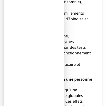
● troubles du sommeil (insomnie),
somnolence,
● étourdissements, fourmillements
comme des sensations « d’épingles et
d’aiguilles »,
● vertiges,
● sécheresse de la bouche,
● Augmentation des enzymes
hépatiques démontrée par des tests
sanguins contrôlant le fonctionnement
de votre foie,
● éruptions cutanées, urticaire et
démangeaisons.
Rare (peut affecter jusqu’à une personne
sur 1000)
● troubles sanguins tels qu'une
diminution du nombre de globules
blancs ou de plaquettes. Ces effets