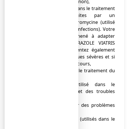
induites par un champignon),
● voriconazole (utilisé dans le traitement
des infections induites par un
champignon) et clarithromycine (utilisé
dans le traitement des infections). Votre
médecin peut être amené à adapter
votre dose d’ESOMEPRAZOLE VIATRIS
CONSEIL si vous présentez également
des problèmes hépatiques sévères et si
vous êtes traité au long cours,
● erlotinib (utilisé dans le traitement du
cancer),
● méthotrexate (utilisé dans le
traitement du cancer et des troubles
rhumatologiques),
● digoxine (utilisé pour des problèmes
cardiaques),
● atazanavir, saquinavir (utilisés dans le
traitement du VIH),