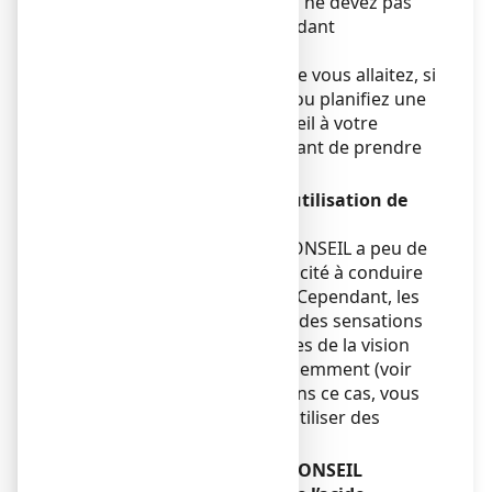
pendant la grossesse. Vous ne devez pas
utiliser ce médicament pendant
l'allaitement.
Si vous êtes enceinte ou que vous allaitez, si
vous pensez être enceinte ou planifiez une
grossesse, demandez conseil à votre
médecin ou pharmacien avant de prendre
ce médicament.
Conduite de véhicules et utilisation de
machines
ESOMEPRAZOLE VIATRIS CONSEIL a peu de
risque d'affecter votre capacité à conduire
ou à utiliser des machines. Cependant, les
effets indésirables tels que des sensations
vertigineuses et des troubles de la vision
peuvent survenir peu fréquemment (voir
rubrique 4). Si vous êtes dans ce cas, vous
ne devez pas conduire ou utiliser des
machines.
ESOMEPRAZOLE VIATRIS CONSEIL