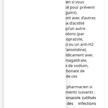
médecin ou votre pharmacien si vous
prenez du clopidogrel (utilisé pour prévenir
la formation de caillots sanguins).
Ne prenez pas ce médicament avec d’autres
médicaments limitant le taux d’acidité
produit par l’estomac, tels qu’un autre
inhibiteur de la pompe à protons (par
exemple pantoprazole, lansoprazole,
rabéprazole ou oméprazole) ou un anti-H2
(par exemple ranitidine ou famotidine).
Vous pouvez prendre ce médicament avec
un anti-acide (par exemple magaldrate,
acide alginique, bicarbonate de sodium,
hydroxyde d’aluminium, carbonate de
magnésium ou association de ces
substances) si nécessaire.
Informez votre médecin ou pharmacien si
vous prenez un des médicaments suivants :
● kétoconazole et itraconazole (utilisés
dans le traitement des infections