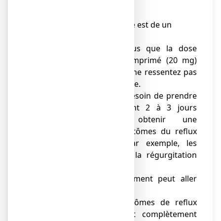
doute.
Quantité à prendre
● La dose recommandée est de un
comprimé par jour.
● Ne prenez pas plus que la dose
recommandée d’un comprimé (20 mg)
par jour, même si vous ne ressentez pas
d’amélioration immédiate.
● Vous pouvez avoir besoin de prendre
les comprimés pendant 2 à 3 jours
consécutifs pour obtenir une
amélioration des symptômes du reflux
gastro-œsophagien (par exemple, les
brûlures d’estomac et la régurgitation
acide).
● La durée du traitement peut aller
jusqu’à 14 jours.
● Lorsque vos symptômes de reflux
gastro-œsophagien ont complètement