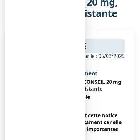
VIATRIS CONSEIL 20 mg,
gélule gastro-résistante
NOTICE
ANSM - Mis à jour le : 05/03/2025
Dénomination du médicament
ESOMEPRAZOLE VIATRIS CONSEIL 20 mg,
gélule gastro-résistante
Esoméprazole
Encadré
Veuillez lire attentivement cette notice
avant de prendre ce médicament car elle
contient des informations importantes
pour vous.