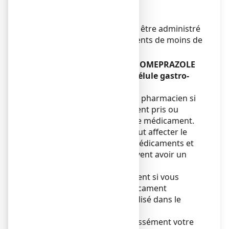
médecin.
Enfants et adolescents
Ce médicament ne doit pas être administré
aux enfants et aux adolescents de moins de
18 ans.
Autres médicaments et ESOMEPRAZOLE
VIATRIS CONSEIL 20 mg, gélule gastro-
résistante :
Informez votre médecin ou pharmacien si
vous prenez, avez récemment pris ou
pourriez prendre tout autre médicament.
En effet, ce médicament peut affecter le
fonctionnement d’autres médicaments et
certains médicaments peuvent avoir un
effet sur celui-ci.
Ne prenez pas ce médicament si vous
prenez également un médicament
contenant du nelfinavir (utilisé dans le
traitement du VIH).
Vous devez informer expressément votre