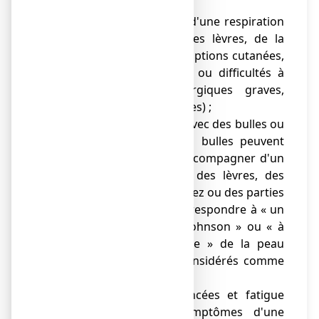
:
● apparition soudaine d'une respiration
sifflante, gonflement des lèvres, de la
langue, de la gorge, éruptions cutanées,
perte de connaissance ou difficultés à
avaler (réactions allergiques graves,
considérées comme rares) ;
● rougeurs de la peau avec des bulles ou
une desquamation. Les bulles peuvent
être importantes et s'accompagner d'un
saignement au niveau des lèvres, des
yeux, de la bouche, du nez ou des parties
génitales. Ceci peut correspondre à « un
syndrome de Stevens-Johnson » ou « à
une destruction toxique » de la peau
(syndrome de Lyell), considérés comme
très rares ;
● jaunisse, urines foncées et fatigue
peuvent être des symptômes d'une