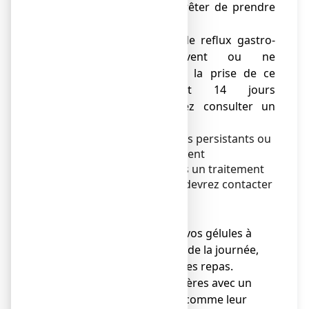
disparu, vous devez arrêter de prendre
ce médicament.
● Si vos symptômes de reflux gastro-
œsophagien s'aggravent ou ne
s'améliorent pas après la prise de ce
médicament pendant 14 jours
consécutifs, vous devez consulter un
médecin.
Si vous avez des symptômes persistants ou
de longue date, qui reviennent
fréquemment, même après un traitement
avec ce médicament, vous devrez contacter
votre médecin.
Mode d'administration
● Vous pouvez prendre vos gélules à
n'importe quel moment de la journée,
pendant ou en dehors des repas.
● Avalez vos gélules entières avec un
verre d'eau. Les gélules comme leur