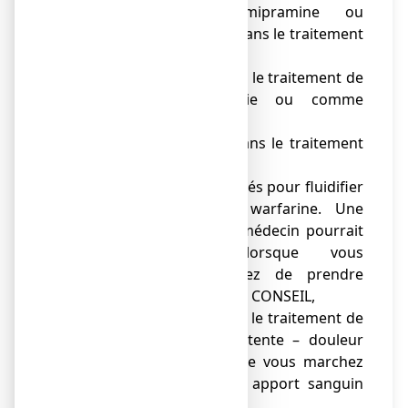
● citalopram, imipramine ou
clomipramine (utilisés dans le traitement
de la dépression),
● diazépam (utilisé dans le traitement de
l’anxiété, de l’épilepsie ou comme
relaxant musculaire),
● phénytoïne (utilisé dans le traitement
de l’épilepsie),
● les médicaments utilisés pour fluidifier
le sang tel que la warfarine. Une
surveillance par votre médecin pourrait
être nécessaire lorsque vous
commencez ou arrêtez de prendre
ESOMEPRAZOLE VIATRIS CONSEIL,
● cilostazol (utilisé dans le traitement de
la claudication intermittente – douleur
dans les jambes lorsque vous marchez
qui est causée par un apport sanguin
insuffisant),