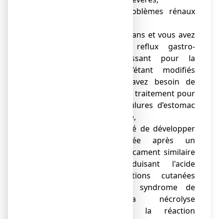
● vous avez des problèmes rénaux
sévères,
● vous avez plus de 55 ans et vous avez
des symptômes de reflux gastro-
œsophagiens apparaissant pour la
première fois ou s’étant modifiés
récemment ou vous avez besoin de
prendre chaque jour un traitement pour
l’indigestion ou les brûlures d’estomac
délivré sans ordonnance,
● il vous est déjà arrivé de développer
une réaction cutanée après un
traitement par un médicament similaire
à ésoméprazole réduisant l'acide
gastrique. Des réactions cutanées
graves telles que le syndrome de
Stevens-Johnson, la nécrolyse
épidermique toxique, la réaction