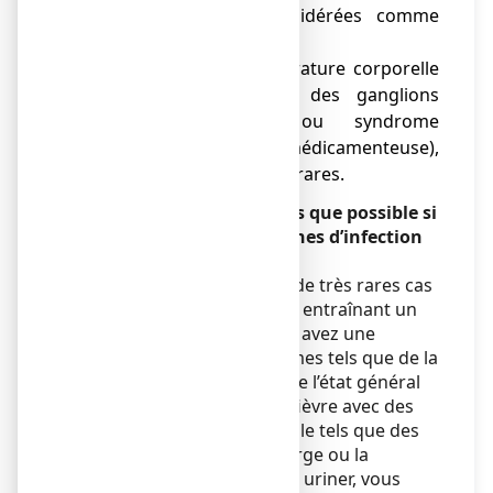
maladie du foie, considérées comme
rares.
● Rash étendu, température corporelle
élevée et gonflement des ganglions
(syndrome DRESS ou syndrome
d’hypersensibilité médicamenteuse),
considérés comme très rares.
Parlez à votre médecin dès que possible si
vous ressentez un des signes d’infection
suivants :
Ce médicament peut dans de très rares cas
affecter les globules blancs entraînant un
déficit immunitaire. Si vous avez une
infection avec des symptômes tels que de la
fièvre avec une altération de l’état général
très importante
, ou de la fièvre avec des
symptômes d’infection locale tels que des
douleurs dans le cou, la gorge ou la
bouche, ou des difficultés à uriner, vous