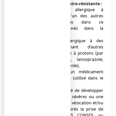
CONSEIL 20 mg, gélule gastro-résistante :
● si vous êtes allergique à
l'ésoméprazole ou à l'un des autres
composants contenus dans ce
médicament, mentionnés dans la
rubrique 6,
● si vous êtes allergique à des
médicaments contenant d’autres
inhibiteurs de la pompe à protons (par
exemple pantoprazole, lansoprazole,
rabéprazole ou oméprazole),
● si vous prenez un médicament
contenant du nelfinavir (utilisé dans le
traitement du VIH),
● s’il vous est déjà arrivé de développer
des éruptions cutanées sévères ou une
exfoliation cutanée, une vésication et/ou
des ulcères buccaux après la prise de
ESOMEPRAZOLE VIATRIS CONSEIL ou