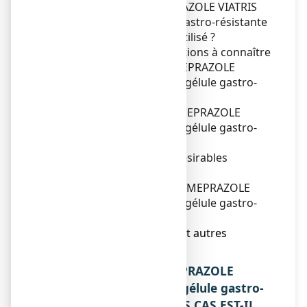
1. Qu'est-ce que ESOMEPRAZOLE VIATRIS
CONSEIL 20 mg, gélule gastro-résistante
et dans quels cas est-il utilisé ?
2. Quelles sont les informations à connaître
avant de prendre ESOMEPRAZOLE
VIATRIS CONSEIL 20 mg, gélule gastro-
résistante ?
3. Comment prendre ESOMEPRAZOLE
VIATRIS CONSEIL 20 mg, gélule gastro-
résistante ?
4. Quels sont les effets indésirables
éventuels ?
5. Comment conserver ESOMEPRAZOLE
VIATRIS CONSEIL 20 mg, gélule gastro-
résistante ?
6. Contenu de l’emballage et autres
informations.
1. QU’EST-CE QUE ESOMEPRAZOLE
VIATRIS CONSEIL 20 mg, gélule gastro-
résistante ET DANS QUELS CAS EST-IL