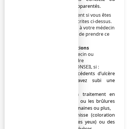
d’autres médicaments apparentés.
Ne prenez pas ce médicament si vous êtes
dans une des situations décrites ci-dessus.
En cas de doutes, parlez-en à votre médecin
ou votre pharmacien avant de prendre ce
médicament.
Avertissements et précautions
Adressez-vous à votre médecin ou
pharmacien avant de prendre
ESOMEPRAZOLE VIATRIS CONSEIL si :
● vous avez des antécédents d’ulcère
gastrique ou vous avez subi une
opération de l’estomac,
● vous avez pris un traitement en
continu contre le reflux ou les brûlures
d’estomac pendant 4 semaines ou plus,
● vous avez une jaunisse (coloration
jaune de la peau ou des yeux) ou des
problèmes hépatiques sévères,