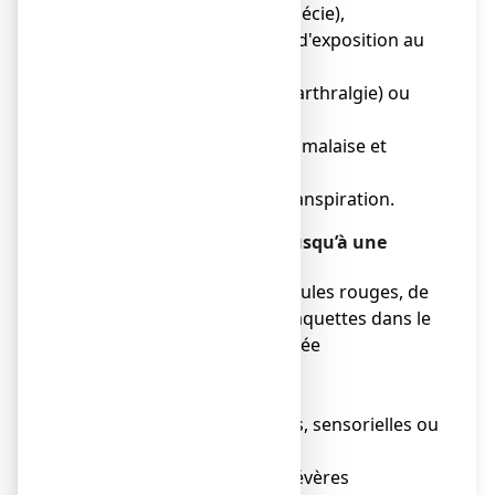
● perte de cheveux (alopécie),
● éruption cutanée lors d'exposition au
soleil,
● douleurs articulaires (arthralgie) ou
musculaires (myalgie),
● sensation générale de malaise et
manque d'énergie,
● augmentation de la transpiration.
Très rares (peut affecter jusqu’à une
personne sur 10 000)
● faible quantité de globules rouges, de
globules blancs et de plaquettes dans le
sang (une maladie appelée
pancytopénie),
● agressivité,
● hallucinations visuelles, sensorielles ou
auditives,
● troubles hépatiques sévères