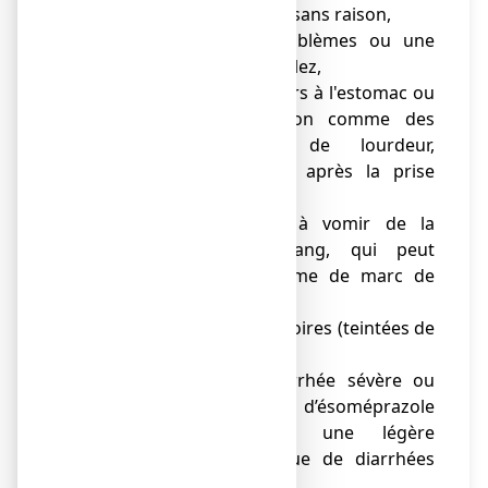
● vous perdez du poids sans raison,
● vous avez des problèmes ou une
douleur quand vous avalez,
● vous avez des douleurs à l'estomac ou
des signes d’indigestion comme des
nausées, sensation de lourdeur,
ballonnements surtout après la prise
d’aliments,
● vous commencez à vomir de la
nourriture ou du sang, qui peut
apparaître sous la forme de marc de
café sombre,
● vous avez des selles noires (teintées de
sang),
● vous avez une diarrhée sévère ou
persistante, car la prise d’ésoméprazole
a été associée à une légère
augmentation du risque de diarrhées
infectieuses,