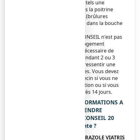
provoquer des symptômes tels une
sensation douloureuse dans la poitrine
remontant jusqu’à la gorge (brûlures
d’estomac) et un goût aigre dans la bouche
(régurgitation acide).
ESOMEPRAZOLE VIATRIS CONSEIL n'est pas
destiné à apporter un soulagement
immédiat. Il peut s’avérer nécessaire de
poursuivre le traitement pendant 2 ou 3
jours consécutifs avant de ressentir une
amélioration des symptômes. Vous devez
vous adresser à votre médecin si vous ne
ressentez aucune amélioration ou si vous
vous sentez moins bien après 14 jours.
2. QUELLES SONT LES INFORMATIONS A
CONNAITRE AVANT DE PRENDRE
ESOMEPRAZOLE VIATRIS CONSEIL 20
mg, gélule gastro-résistante ?
Ne prenez jamais ESOMEPRAZOLE VIATRIS