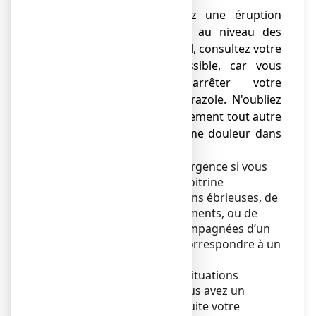
● si vous développez une éruption
cutanée, en particulier au niveau des
zones exposées au soleil, consultez votre
médecin dès que possible, car vous
devrez peut-être arrêter votre
traitement par ésoméprazole. N'oubliez
pas de mentionner également tout autre
effet néfaste, comme une douleur dans
vos articulations.
Consultez un médecin en urgence si vous
souffrez de douleurs à la poitrine
accompagnées de sensations ébrieuses, de
transpiration, d’étourdissements, ou de
douleurs aux épaules accompagnées d’un
essoufflement. Ceci peut correspondre à un
état grave de votre cœur.
Si vous êtes dans une des situations
décrites ci-dessus (ou si vous avez un
doute), consultez tout de suite votre