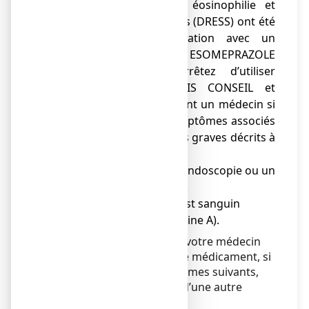
médicamenteuse avec éosinophilie et
symptômes systémiques (DRESS) ont été
rapportées en association avec un
traitement par de ESOMEPRAZOLE
VIATRIS CONSEIL. Arrêtez d’utiliser
ESOMEPRAZOLE VIATRIS CONSEIL et
consultez immédiatement un médecin si
vous notez l’un des symptômes associés
à ces réactions cutanées graves décrits à
la rubrique 4.
● Vous devez faire une endoscopie ou un
test respiratoire à l’urée.
● Vous devez faire un test sanguin
spécifique (Chromogranine A).
Consultez immédiatement votre médecin
avant ou après avoir pris ce médicament, si
vous notez l'un des symptômes suivants,
qui pourrait être un signe d’une autre
maladie plus grave :