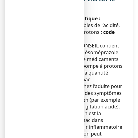
UTILISE ?
Classe pharmacothérapeutique :
médicaments pour les troubles de l’acidité,
inhibiteurs de la pompe à protons ;
code
ATC :
A02BC05.
ESOMEPRAZOLE VIATRIS CONSEIL contient
la substance active appelée ésoméprazole.
Il appartient à un groupe de médicaments
appelés « inhibiteurs de la pompe à protons
». Ils agissent en réduisant la quantité
d’acide produite par l'estomac.
Ce médicament est utilisé chez l’adulte pour
le traitement à court terme des symptômes
du reflux gastro-œsophagien (par exemple
brûlures d’estomac et régurgitation acide).
Le reflux gastro-œsophagien est la
remontée d’acide de l’estomac dans
l'œsophage, qui peut devenir inflammatoire
et douloureux. Cette situation peut