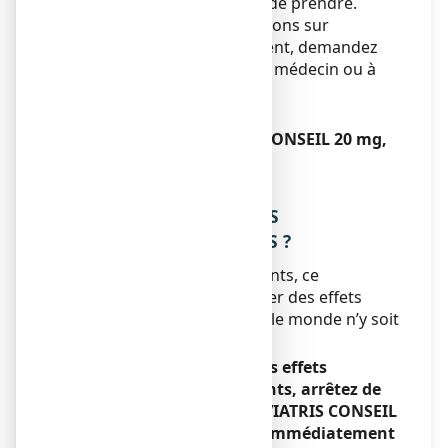
dose que vous avez oublié de prendre.
Si vous avez d’autres questions sur
l’utilisation de ce médicament, demandez
plus d’informations à votre médecin ou à
votre pharmacien.
Si vous arrêtez de prendre
ESOMEPRAZOLE VIATRIS CONSEIL 20 mg,
gélule gastro-résistante :
Sans objet.
4. QUELS SONT LES EFFETS
INDESIRABLES EVENTUELS ?
Comme tous les médicaments, ce
médicament peut provoquer des effets
indésirables, bien que tout le monde n’y soit
pas sujet.
Si vous remarquez l'un des effets
indésirables graves suivants, arrêtez de
prendre ESOMEPRAZOLE VIATRIS CONSEIL
et contactez un médecin immédiatement