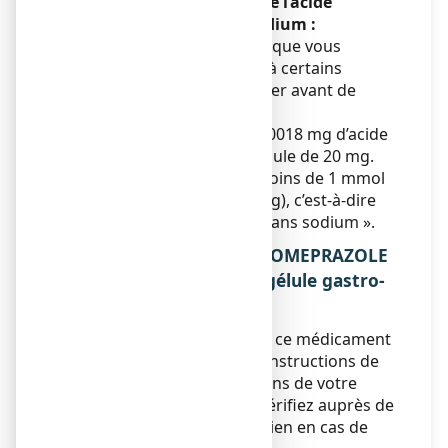
contient du saccharose, de l’acide
benzoïque (E210) et du sodium :
Si votre médecin vous a dit que vous
présentez une intolérance à certains
sucres, vous devez l'informer avant de
prendre ce médicament.
Ce médicament contient 0,0018 mg d’acide
benzoïque dans chaque gélule de 20 mg.
Ce médicament contient moins de 1 mmol
de sodium par gélule (23 mg), c’est-à-dire
qu’il est « essentiellement sans sodium ».
3. COMMENT PRENDRE ESOMEPRAZOLE
VIATRIS CONSEIL 20 mg, gélule gastro-
résistante ?
Veuillez à toujours prendre ce médicament
en suivant exactement les instructions de
cette notice ou les indications de votre
médecin ou pharmacien. Vérifiez auprès de
votre médecin ou pharmacien en cas de