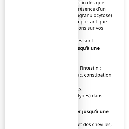
devez consulter votre médecin dès que
possible afin d’éliminer la présence d’un
déficit de globules blancs (agranulocytose)
par un test sanguin. Il est important que
vous donniez des informations sur vos
médicaments dans ce cas.
Les autres effets indésirables sont :
Fréquent (peut affecter jusqu’à une
personne sur 10)
● maux de tête,
● effets sur l'estomac ou l'intestin :
diarrhée, maux d'estomac, constipation,
flatulence,
● nausées, vomissements.
● Tumeurs bénignes (polypes) dans
l'estomac.
Peu fréquent (peut affecter jusqu’à une
personne sur 100)
● gonflement des pieds et des chevilles,