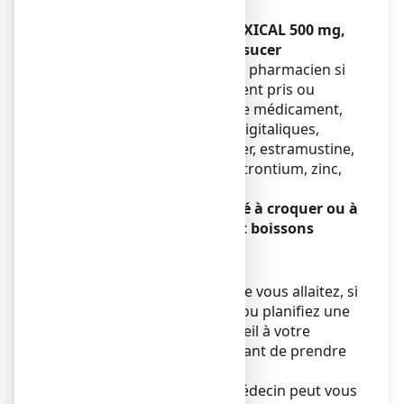
l’enfant de plus de 6 ans.
Autres médicaments et FIXICAL 500 mg,
comprimé à croquer ou à sucer
Informez votre médecin ou pharmacien si
vous prenez, avez récemment pris ou
pourriez prendre tout autre médicament,
en particulier les cyclines, digitaliques,
bisphosphonates, sels de fer, estramustine,
hormones thyroïdiennes, strontium, zinc,
diurétiques.
FIXICAL 500 mg, comprimé à croquer ou à
sucer avec des aliments et boissons
Sans objet.
Grossesse et allaitement
Si vous êtes enceinte ou que vous allaitez, si
vous pensez être enceinte ou planifiez une
grossesse, demandez conseil à votre
médecin ou pharmacien avant de prendre
ce médicament.
En cas de carence, votre médecin peut vous