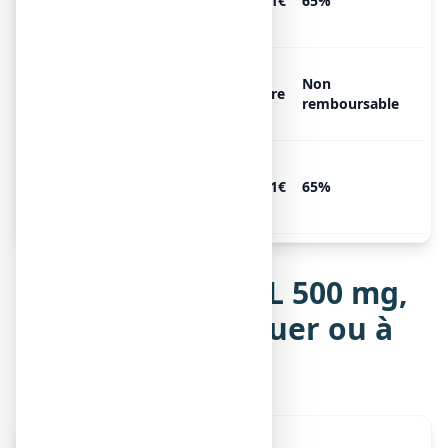
comprimés à croquer ou à
6.31€
65%
sucer
FIXICAL 500 mg, 30
Non
comprimés à croquer ou à
Libre
remboursable
sucer
FIXICAL 500 mg, 60
comprimés à croquer ou à
6.31€
65%
sucer
Notice de FIXICAL 500 mg,
comprimé à croquer ou à
sucer