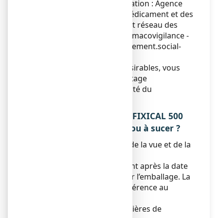
système national de déclaration : Agence
nationale de sécurité du médicament et des
produits de santé (ANSM) et réseau des
Centres Régionaux de Pharmacovigilance -
Site internet :
https://signalement.social-
sante.gouv.fr/
.
En signalant les effets indésirables, vous
contribuez à fournir davantage
d’informations sur la sécurité du
médicament.
5. COMMENT CONSERVER FIXICAL 500
mg, comprimé à croquer ou à sucer ?
Tenir ce médicament hors de la vue et de la
portée des enfants.
N’utilisez pas ce médicament après la date
de péremption indiquée sur l’emballage. La
date de péremption fait référence au
dernier jour de ce mois.
Pas de précautions particulières de