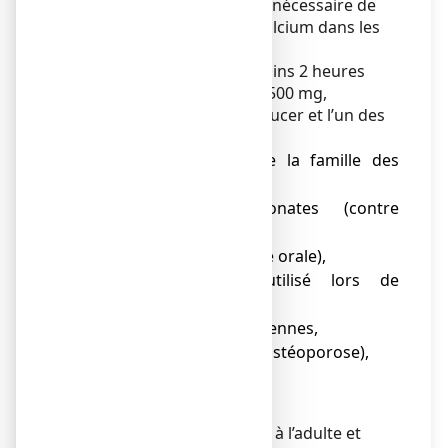
d’insuffisance rénale : il est nécessaire de
faire contrôler le taux de calcium dans les
urines et dans le sang.
Vous devez attendre au moins 2 heures
entre les prises de FIXICAL 500 mg,
comprimé à croquer ou à sucer et l’un des
médicaments suivants :
● les antibiotiques de la famille des
cyclines,
● les bisphosphonates (contre
l’ostéoporose),
● les sels de fer (par voie orale),
● l’estramustine (utilisé lors de
chimiothérapie),
● les hormones thyroïdiennes,
● le strontium (contre l’ostéoporose),
● le zinc.
Enfants et adolescents
Ce médicament est réservé à l’adulte et