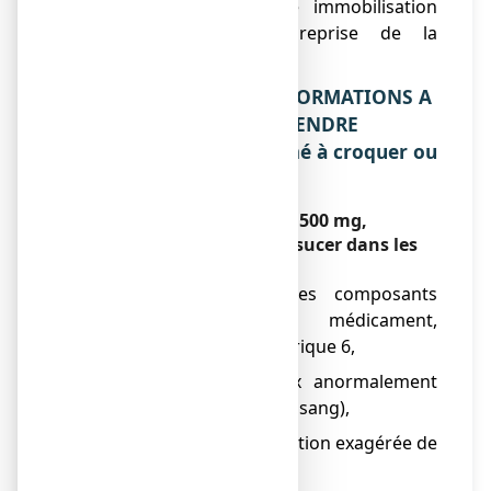
corticothérapie, une immobilisation
prolongée après reprise de la
mobilité.
2. QUELLES SONT LES INFORMATIONS A
CONNAITRE AVANT DE PRENDRE
FIXICAL 500 mg, comprimé à croquer ou
à sucer ?
Ne prenez jamais FIXICAL 500 mg,
comprimé à croquer ou à sucer dans les
cas suivants :
● allergie à l’un des composants
contenus dans ce médicament,
mentionnés dans la rubrique 6,
● hypercalcémie (taux anormalement
élevé de calcium dans le sang),
● hypercalciurie (élimination exagérée de
calcium dans les urines),