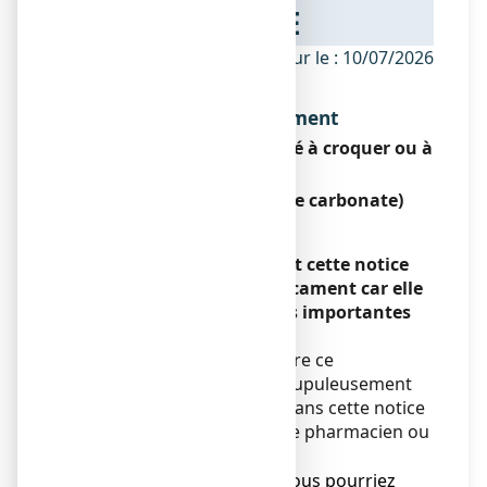
NOTICE
ANSM - Mis à jour le : 10/07/2026
Dénomination du médicament
FIXICAL 500 mg, comprimé à croquer ou à
sucer
Calcium (sous forme de carbonate)
Encadré
Veuillez lire attentivement cette notice
avant de prendre ce médicament car elle
contient des informations importantes
pour vous.
Vous devez toujours prendre ce
médicament en suivant scrupuleusement
les informations fournies dans cette notice
ou par votre médecin, votre pharmacien ou
votre infirmier/ère.
● Gardez cette notice. Vous pourriez