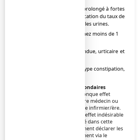
de 1 patient sur 100) :
● En cas de traitement prolongé à fortes
doses : risque de modification du taux de
calcium dans le sang ou les urines.
Rarement
(survenant chez moins de 1
patient sur 1000) :
● Eruption cutanée étendue, urticaire et
démangeaisons.
● Troubles digestifs de type constipation,
flatulence, nausées.
Déclaration des effets secondaires
Si vous ressentez un quelconque effet
indésirable, parlez-en à votre médecin ou
votre pharmacien ou à votre infirmier/ère.
Ceci s’applique aussi à tout effet indésirable
qui ne serait pas mentionné dans cette
notice. Vous pouvez également déclarer les
effets indésirables directement via le