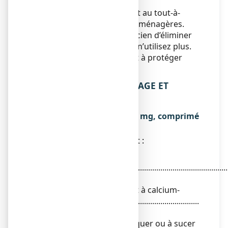
conservation.
Ne jetez aucun médicament au tout-à-
l’égout
ou avec
les ordures ménagères.
Demandez à votre pharmacien d’éliminer
les médicaments que vous n’utilisez plus.
Ces mesures contribueront à protéger
l’environnement.
6. CONTENU DE L’EMBALLAGE ET
AUTRES INFORMATIONS
Ce que contient FIXICAL 500 mg, comprimé
à croquer ou à sucer
● La substance active est :
Carbonate de
calcium..................................................................................
1248,75 mg
Quantité correspondant à calcium-
élément .................................................................
500,00 mg
Pour un comprimé à croquer ou à sucer