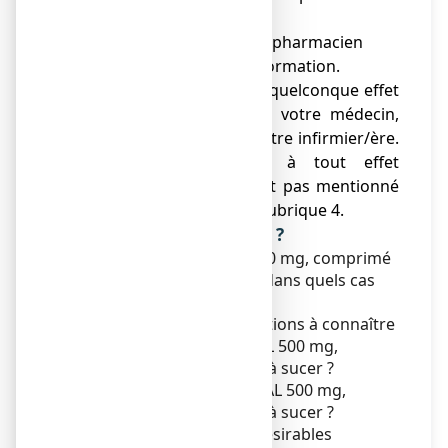
avoir besoin de la relire.
● Adressez-vous à votre pharmacien
pour tout conseil ou information.
● Si vous ressentez un quelconque effet
indésirable, parlez-en à votre médecin,
votre pharmacien ou votre infirmier/ère.
Ceci s’applique aussi à tout effet
indésirable qui ne serait pas mentionné
dans cette notice. Voir rubrique 4.
Que contient cette notice ?
1. Qu'est-ce que FIXICAL 500 mg, comprimé
à croquer ou à sucer et dans quels cas
est-il utilisé ?
2. Quelles sont les informations à connaître
avant de prendre FIXICAL 500 mg,
comprimé à croquer ou à sucer ?
3. Comment prendre FIXICAL 500 mg,
comprimé à croquer ou à sucer ?
4. Quels sont les effets indésirables