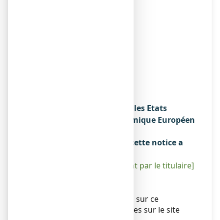
ARROW GENERIQUES
26 AVENUE TONY GARNIER
69007 LYON
Fabricant
LABORATOIRES MACORS
ZI PLAINE DES ISLES
RUE DES CAILLOTTES
89000 AUXERRE
FRANCE
Noms du médicament dans les Etats
membres de l'Espace Economique Européen
Sans objet.
La dernière date à laquelle cette notice a
été révisée est :
[à compléter ultérieurement par le titulaire]
Autres
Sans objet.
Des informations détaillées sur ce
médicament sont disponibles sur le site