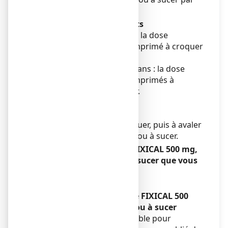
jour.
Utilisation chez les enfants
Chez l’enfant de 6 à 10 ans : la dose
recommandée est de 1 comprimé à croquer
ou à sucer par jour.
Chez l’enfant de plus de 10 ans : la dose
recommandée est de 2 comprimés à
croquer ou à sucer par jour.
Mode d’administration
Voie orale.
Les comprimés sont à croquer, puis à avaler
avec un grand verre d'eau, ou à sucer.
Si vous avez pris plus de FIXICAL 500 mg,
comprimé à croquer ou à sucer que vous
n’auriez dû
Sans objet.
Si vous oubliez de prendre FIXICAL 500
mg, comprimé à croquer ou à sucer
Ne prenez pas de dose double pour