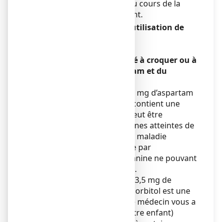
prescrire ce médicament au cours de la
grossesse ou de l’allaitement.
Conduite de véhicules et utilisation de
machines
Sans objet.
FIXICAL 500 mg, comprimé à croquer ou à
sucer contient de l’aspartam et du
sorbitol.
Ce médicament contient 15 mg d’aspartam
par comprimé. L’aspartam contient une
source de phénylalanine. Peut être
dangereux pour les personnes atteintes de
phénylcétonurie (PCU), une maladie
génétique rare caractérisée par
l’accumulation de phénylalanine ne pouvant
être éliminée correctement.
Ce médicament contient 413,5 mg de
sorbitol par comprimé. Le sorbitol est une
source de fructose. Si votre médecin vous a
informé(e) que vous (ou votre enfant)