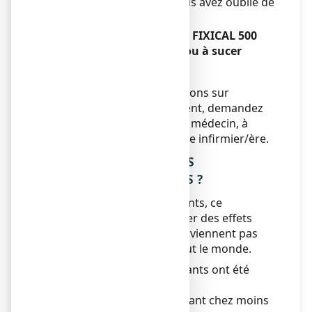
compenser la dose que vous avez oublié de
prendre.
Si vous arrêtez de prendre FIXICAL 500
mg, comprimé à croquer ou à sucer
Sans objet.
Si vous avez d’autres questions sur
l’utilisation de ce médicament, demandez
plus d’informations à votre médecin, à
votre pharmacien ou à votre infirmier/ère.
4. QUELS SONT LES EFFETS
INDESIRABLES EVENTUELS ?
Comme tous les médicaments, ce
médicament peut provoquer des effets
indésirables, mais ils ne surviennent pas
systématiquement chez tout le monde.
Les effets indésirables suivants ont été
rapportés :
Peu fréquemment
(survenant chez moins