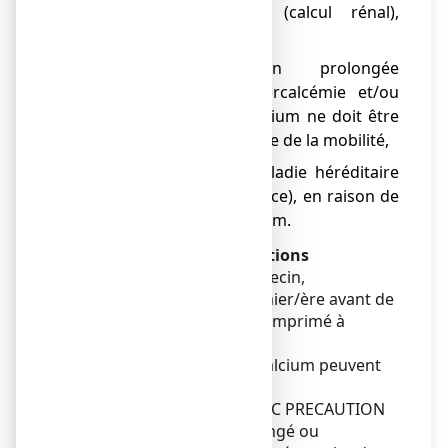
● lithiase calcique (calcul rénal),
calcifications tissulaires,
● immobilisation prolongée
s’accompagnant d’hypercalcémie et/ou
d’hypercalciurie : le calcium ne doit être
administré qu’à la reprise de la mobilité,
● phénylcétonurie (maladie héréditaire
dépistée à la naissance), en raison de
la présence d’aspartam.
Avertissements et précautions
Adressez-vous à votre médecin,
pharmacien ou votre infirmier/ère avant de
prendre FIXICAL 500 mg, comprimé à
croquer ou à sucer.
Des apports excessifs en calcium peuvent
être dangereux.
Utiliser ce médicament AVEC PRECAUTION
en cas de traitement prolongé ou