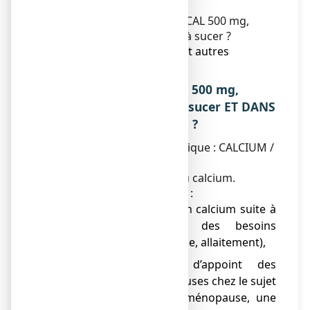
éventuels ?
5. Comment conserver FIXICAL 500 mg,
comprimé à croquer ou à sucer ?
6. Contenu de l’emballage et autres
informations.
1. QU’EST-CE QUE FIXICAL 500 mg,
comprimé à croquer ou à sucer ET DANS
QUELS CAS EST-IL UTILISE ?
Classe pharmacothérapeutique : CALCIUM /
ELEMENT MINERAL
Ce médicament contient du calcium.
Ce médicament est indiqué :
● en cas de carences en calcium suite à
une augmentation des besoins
(croissance, grossesse, allaitement),
● en traitement d’appoint des
décalcifications osseuses chez le sujet
âgé, ou suite à la ménopause, une