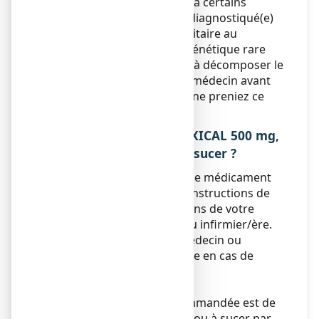
présentiez une intolérance à certains
sucres ou si vous avez été diagnostiqué(e)
avec une intolérance héréditaire au
fructose (IHF), un trouble génétique rare
caractérisé par l'incapacité à décomposer le
fructose, parlez-en à votre médecin avant
que vous (ou votre enfant) ne preniez ce
médicament.
3. COMMENT PRENDRE FIXICAL 500 mg,
comprimé à croquer ou à sucer ?
Veillez à toujours prendre ce médicament
en suivant exactement les instructions de
cette notice ou les indications de votre
médecin, ou pharmacien ou infirmier/ère.
Vérifiez auprès de votre médecin ou
pharmacien ou infirmier/ère en cas de
doute.
Posologie
Chez l’adulte, la dose recommandée est de
2 à 3 comprimés à croquer ou à sucer par