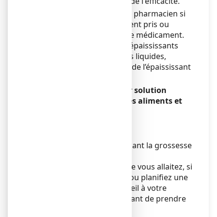
entraînant une diminution de l'efficacité.
Informez votre médecin ou pharmacien si
vous prenez, avez récemment pris ou
pourriez prendre tout autre médicament.
Si vous avez recours à des épaississants
pour faciliter l’ingestion des liquides,
FORLAX peut contrer l’effet de l’épaississant
et l’empêcher d’agir.
FORLAX 10 g, poudre pour solution
buvable en sachet avec des aliments et
boissons
Sans objet.
Grossesse et allaitement
FORLAX peut être pris pendant la grossesse
et l’allaitement.
Si vous êtes enceinte ou que vous allaitez, si
vous pensez être enceinte ou planifiez une
grossesse, demandez conseil à votre
médecin ou pharmacien avant de prendre
ce médicament.