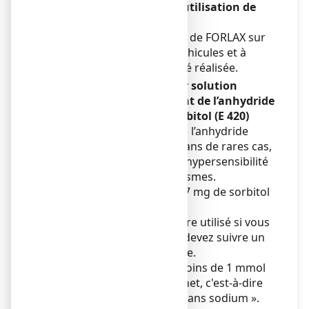
Conduite de véhicules et utilisation de
machines
Aucune étude sur les effets de FORLAX sur
l’aptitude à conduire des véhicules et à
utiliser des machines n’a été réalisée.
FORLAX 10 g, poudre pour solution
buvable en sachet contient de l’anhydride
sulfureux (E 220) et du sorbitol (E 420)
Ce médicament contient de l’anhydride
sulfureux (E 220) et peut, dans de rares cas,
provoquer des réactions d’hypersensibilité
sévères et des bronchospasmes.
Ce médicament contient 1,7 mg de sorbitol
(E 420) par sachet.
FORLAX peut néanmoins être utilisé si vous
êtes diabétique ou si vous devez suivre un
régime exempt de galactose.
Ce médicament contient moins de 1 mmol
(23 mg) de sodium par sachet, c'est-à-dire
qu'il est essentiellement « sans sodium ».