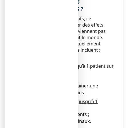
4. QUELS SONT LES EFFETS
INDESIRABLES EVENTUELS ?
Comme tous les médicaments, ce
médicament peut provoquer des effets
indésirables, mais ils ne surviennent pas
systématiquement chez tout le monde.
Les effets indésirables habituellement
modérés et de courte durée incluent :
Chez l’enfant :
Fréquent (peut affecter jusqu’à 1 patient sur
10)
● Douleur abdominale ;
● Diarrhée qui peut entraîner une
douleur au niveau de l’anus.
Peu fréquent (peut affecter jusqu’à 1
patient sur 100)
● Nausées ou vomissements ;
● Ballonnements abdominaux.