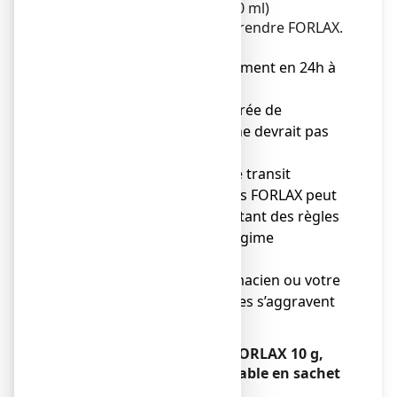
verre d’eau (au minimum 50 ml)
immédiatement avant de prendre FORLAX.
Notez que :
● FORLAX agit habituellement en 24h à
48h.
● Chez les enfants, la durée de
traitement par FORLAX ne devrait pas
excéder 3 mois.
● L’amélioration de votre transit
intestinal après avoir pris FORLAX peut
être maintenue en adoptant des règles
d’hygiène de vie et un régime
alimentaire.
● Contactez votre pharmacien ou votre
médecin si les symptômes s’aggravent
ou persistent.
Si vous avez pris plus de FORLAX 10 g,
poudre pour solution buvable en sachet
que vous n’auriez dû