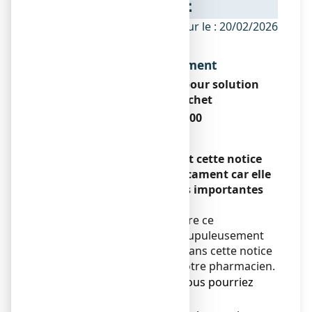
NOTICE
ANSM - Mis à jour le : 20/02/2026
Dénomination du médicament
FORLAX 10 g, poudre pour solution
buvable en sachet
Macrogol 4000
Encadré
Veuillez lire attentivement cette notice
avant de prendre ce médicament car elle
contient des informations importantes
pour vous.
Vous devez toujours prendre ce
médicament en suivant scrupuleusement
les informations fournies dans cette notice
ou par votre médecin ou votre pharmacien.
● Gardez cette notice. Vous pourriez
avoir besoin de la relire.