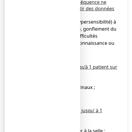
Fréquence indéterminée (fréquence ne
pouvant être estimée à partir des données
disponibles)
● Réaction allergique (hypersensibilité) à
type d’éruption, urticaire, gonflement du
visage ou de la gorge, difficultés
respiratoires, perte de connaissance ou
collapsus.
Chez l’adulte :
Fréquent (peut affecter jusqu’à 1 patient sur
10)
● Douleur abdominale ;
● Ballonnements abdominaux ;
● Nausées ;
● Diarrhée.
Peu fréquent (peut affecter jusqu’ à 1
patient sur 100)
● Vomissements ;
● Besoin impérieux d’aller à la selle ;