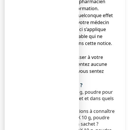
● Adressez-vous à votre pharmacien
pour tout conseil ou information.
● Si vous ressentez un quelconque effet
indésirable, parlez-en à votre médecin
ou votre pharmacien. Ceci s’applique
aussi à tout effet indésirable qui ne
serait pas mentionné dans cette notice.
Voir rubrique 4.
● Vous devez vous adresser à votre
médecin si vous ne ressentez aucune
amélioration ou si vous vous sentez
moins bien.
Que contient cette notice ?
1. Qu'est-ce que FORLAX 10 g, poudre pour
solution buvable en sachet et dans quels
cas est-il utilisé ?
2. Quelles sont les informations à connaître
avant de prendre FORLAX 10 g, poudre
pour solution buvable en sachet ?