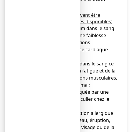
● Incontinence fécale.
Inconnu (fréquence ne pouvant être
estimée à partir des données disponibles)
● Faible taux de potassium dans le sang
ce qui peut provoquer une faiblesse
musculaire, des contractions
musculaires ou un rythme cardiaque
anormal ;
● Faible taux de sodium dans le sang ce
qui peut provoquer de la fatigue et de la
confusion, des contractions musculaires,
des convulsions et un coma ;
● Déshydratation provoquée par une
diarrhée sévère, en particulier chez le
sujet âgé ;
● Symptômes d’une réaction allergique
tels que rougeur de la peau, éruption,
urticaire, gonflement du visage ou de la