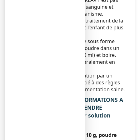
transit intestinal ralenti. FORLAX n’est pas
absorbé dans la circulation sanguine et
n’est pas modifié dans l’organisme.
FORLAX est indiqué pour le traitement de la
constipation chez l’adulte et l’enfant de plus
de 8 ans.
Ce médicament se présente sous forme
d’une poudre qu’il faut dissoudre dans un
verre d’eau (au minimum 50 ml) et boire.
Son effet se manifeste généralement en
24h à 48h.
Le traitement de la constipation par un
médicament doit être associé à des règles
d’hygiène de vie et à une alimentation saine.
2. QUELLES SONT LES INFORMATIONS A
CONNAITRE AVANT DE PRENDRE
FORLAX 10 g, poudre pour solution
buvable en sachet ?
Ne prenez jamais FORLAX 10 g, poudre