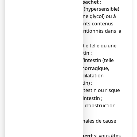
pour solution buvable en sachet :
● Si vous êtes allergique (hypersensible)
au macrogol (polyéthylène glycol) ou à
l’un des autres composants contenus
dans le médicament, mentionnés dans la
rubrique 6 ;
● Si vous avez une maladie telle qu’une
maladie sévère de l’intestin :
Inflammation de l’intestin (telle
o
que rectocolite hémorragique,
maladie de Crohn, dilatation
anormale de l’intestin) ;
Perforation de l’intestin ou risque
o
de perforation de l’intestin ;
Iléus ou suspicion d’obstruction
o
de l’intestin ;
Douleurs abdominales de cause
o
incertaine.
Ne prenez pas ce médicament
si vous êtes