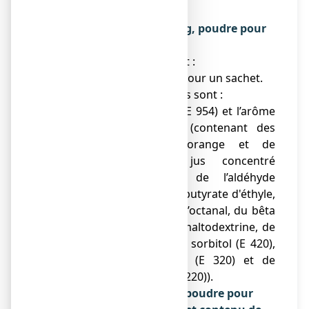
AUTRES INFORMATIONS
Ce que contient FORLAX 10 g, poudre pour
solution buvable en sachet
● La substance active est :
Macrogol 4000
10,00 g pour un sachet.
● Les autres composants sont :
La saccharine sodique (E 954) et l’arôme
orange-pamplemousse (contenant des
huiles essentielles d'orange et de
pamplemousse, du jus concentré
d'orange, du citral, de l’aldéhyde
acétique, du linalol, du butyrate d'éthyle,
de l’alpha terpinéol, de l’octanal, du bêta
gamma hexenol, de la maltodextrine, de
la gomme arabique, du sorbitol (E 420),
du butylhydroxyanisole (E 320) et de
l’anhydride sulfureux (E 220)).
Qu’est-ce que FORLAX 10 g, poudre pour