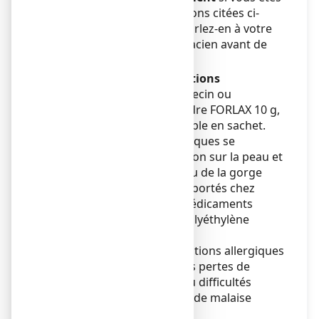
atteint par l’une des affections citées ci-
dessus. En cas de doute, parlez-en à votre
médecin ou à votre pharmacien avant de
prendre ce médicament.
Avertissements et précautions
Adressez-vous à votre médecin ou
pharmacien avant de prendre FORLAX 10 g,
poudre pour solution buvable en sachet.
Des cas de réactions allergiques se
manifestant par une éruption sur la peau et
un gonflement du visage ou de la gorge
(angio-œdème) ont été rapportés chez
l’adulte après la prise de médicaments
contenant du macrogol (polyéthylène
glycol).
Des cas isolés de manifestations allergiques
sévères ayant conduit à des pertes de
connaissance, collapsus, ou difficultés
respiratoires et sensations de malaise
général ont été rapportés.