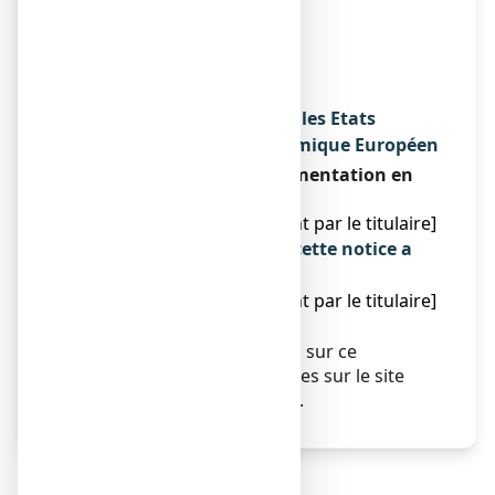
Fabricant
MAYOLY INDUSTRIE
20 RUE ETHE VIRTON
28100 DREUX
Noms du médicament dans les Etats
membres de l'Espace Economique Européen
Conformément à la réglementation en
vigueur.
[à compléter ultérieurement par le titulaire]
La dernière date à laquelle cette notice a
été révisée est :
[à compléter ultérieurement par le titulaire]
Autres
Des informations détaillées sur ce
médicament sont disponibles sur le site
Internet de l’ANSM (France).