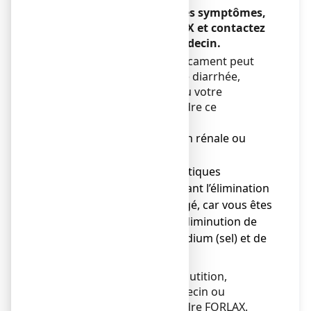
Si vous présentez un de ces symptômes,
arrêtez de prendre FORLAX et contactez
immédiatement votre médecin.
Dans la mesure où ce médicament peut
quelquefois engendrer une diarrhée,
contactez votre médecin ou votre
pharmacien avant de prendre ce
médicament si :
● Vous avez une fonction rénale ou
hépatique altérée ;
● Vous prenez des diurétiques
(médicaments augmentant l’élimination
urinaire) ou vous êtes âgé, car vous êtes
susceptible d’avoir une diminution de
vos taux sanguins de sodium (sel) et de
potassium.
En cas de trouble de la déglutition,
adressez-vous à votre médecin ou
pharmacien avant de prendre FORLAX.