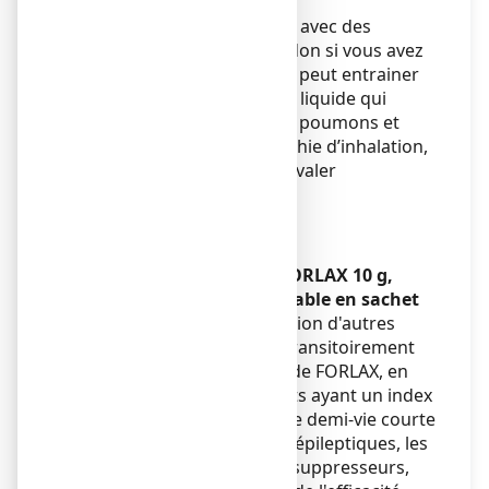
Evitez de mélanger FORLAX avec des
épaississants à base d'amidon si vous avez
des difficultés à avaler. Cela peut entrainer
la formation d’une solution liquide qui
pourrait pénétrer dans vos poumons et
provoquer une pneumopathie d’inhalation,
si vous ne parvenez pas à avaler
correctement.
Enfants
Sans objet.
Autres médicaments et FORLAX 10 g,
poudre pour solution buvable en sachet
Il est possible que l'absorption d'autres
médicaments puisse être transitoirement
réduite lors de l’utilisation de FORLAX, en
particulier des médicaments ayant un index
thérapeutique étroit ou une demi-vie courte
comme la digoxine, les antiépileptiques, les
coumarines et les immunosuppresseurs,