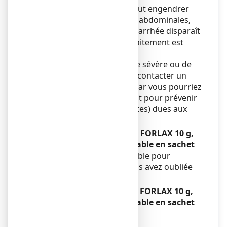
Prendre trop de FORLAX peut engendrer
une diarrhée, des douleurs abdominales,
ou des vomissements. La diarrhée disparaît
habituellement quand le traitement est
arrêté ou la dose diminuée.
Si vous souffrez de diarrhée sévère ou de
vomissements, vous devez contacter un
médecin dès que possible car vous pourriez
avoir besoin d’un traitement pour prévenir
les pertes de sels (électrolytes) dues aux
pertes de liquide.
Si vous oubliez de prendre FORLAX 10 g,
poudre pour solution buvable en sachet
Ne prenez pas de dose double pour
compenser la dose que vous avez oubliée
de prendre.
Si vous arrêtez de prendre FORLAX 10 g,
poudre pour solution buvable en sachet
Sans objet.