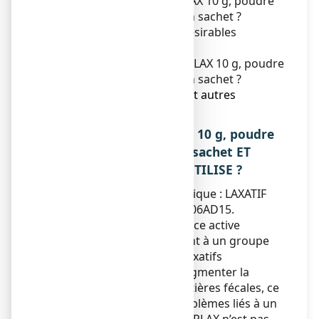
3. Comment prendre FORLAX 10 g, poudre
pour solution buvable en sachet ?
4. Quels sont les effets indésirables
éventuels ?
5. Comment conserver FORLAX 10 g, poudre
pour solution buvable en sachet ?
6. Contenu de l’emballage et autres
informations.
1. QU’EST-CE QUE FORLAX 10 g, poudre
pour solution buvable en sachet ET
DANS QUELS CAS EST-IL UTILISE ?
Classe pharmacothérapeutique : LAXATIF
OSMOTIQUE - code ATC : A06AD15.
FORLAX contient la substance active
macrogol 4000 et appartient à un groupe
de médicaments appelés laxatifs
osmotiques. Il permet d’augmenter la
quantité d’eau dans les matières fécales, ce
qui aide à résoudre les problèmes liés à un