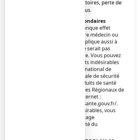
gorge, difficultés respiratoires, perte de
connaissance ou collapsus.
Déclaration des effets secondaires
Si vous ressentez un quelconque effet
indésirable, parlez-en à votre médecin ou
votre pharmacien. Ceci s’applique aussi à
tout effet indésirable qui ne serait pas
mentionné dans cette notice. Vous pouvez
également déclarer les effets indésirables
directement via le système national de
déclaration : Agence nationale de sécurité
du médicament et des produits de santé
(ANSM) et réseau des Centres Régionaux de
Pharmacovigilance - Site internet :
https://signalement.social-sante.gouv.fr/
.
En signalant les effets indésirables, vous
contribuez à fournir davantage
d’informations sur la sécurité du
médicament.