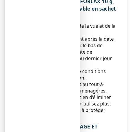
5. COMMENT CONSERVER FORLAX 10 g,
poudre pour solution buvable en sachet
?
Tenir ce médicament hors de la vue et de la
portée des enfants.
N’utilisez pas ce médicament après la date
de péremption indiquée sur le bas de
l’emballage après EXP. La date de
péremption fait référence au dernier jour
de ce mois.
FORLAX ne nécessite pas de conditions
particulières de conservation.
Ne jetez aucun médicament au tout-à-
l’égout
ou avec
les ordures ménagères.
Demandez à votre pharmacien d’éliminer
les médicaments que vous n’utilisez plus.
Ces mesures contribueront à protéger
l’environnement.
6. CONTENU DE L’EMBALLAGE ET