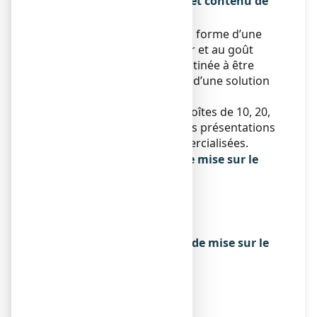
solution buvable en sachet et contenu de
l’emballage extérieur
FORLAX se présente sous la forme d’une
poudre blanchâtre à l’odeur et au goût
orange-pamplemousse destinée à être
reconstituée sous la forme d’une solution
buvable.
FORLAX est disponible en boîtes de 10, 20,
50 et 100 sachets. Toutes les présentations
peuvent ne pas être commercialisées.
Titulaire de l’autorisation de mise sur le
marché
MAYOLY PHARMA FRANCE
3 PLACE RENAULT
92500 RUEIL-MALMAISON
Exploitant de l’autorisation de mise sur le
marché
MAYOLY PHARMA FRANCE
3 PLACE RENAULT
92500 RUEIL-MALMAISON