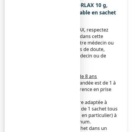
3. COMMENT PRENDRE FORLAX 10 g,
poudre pour solution buvable en sachet
?
Lorsque vous prenez FORLAX, respectez
toujours ce qui est indiqué dans cette
notice ou les conseils de votre médecin ou
de votre pharmacien. En cas de doute,
vérifiez auprès de votre médecin ou de
votre pharmacien.
Posologie
Adultes et enfants de plus de 8 ans
La dose habituelle recommandée est de 1 à
2 sachets par jour, de préférence en prise
unique le matin.
La dose journalière peut être adaptée à
l’effet obtenu et peut varier de 1 sachet tous
les 2 jours (chez les enfants en particulier) à
2 sachets par jour au maximum.
Dissolvez le contenu du sachet dans un