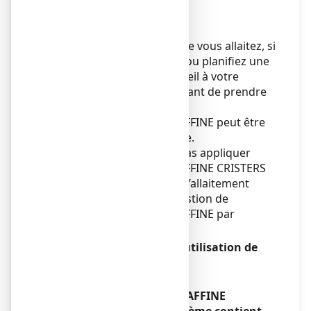
Sans objet.
Grossesse et allaitement
Si vous êtes enceinte ou que vous allaitez, si
vous pensez être enceinte ou planifiez une
grossesse, demandez conseil à votre
médecin ou pharmacien avant de prendre
ce médicament.
GLYCEROL/VASELINE/PARAFFINE peut être
utilisé pendant la grossesse.
Il est recommandé de ne pas appliquer
GLYCEROL/VASELINE/PARAFFINE CRISTERS
sur la poitrine au cours de l’allaitement
pour éviter le risque d’ingestion de
GLYCEROL/VASELINE/PARAFFINE par
l’enfant.
Conduite de véhicules et utilisation de
machines
Sans objet.
GLYCEROL/VASELINE/PARAFFINE