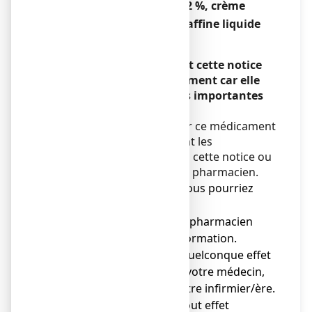
CRISTERS 15 %/8 %/2 %, crème
Glycérol, Vaseline, Paraffine liquide
Encadré
Veuillez lire attentivement cette notice
avant d’utiliser ce médicament car elle
contient des informations importantes
pour vous.
Vous devez toujours utiliser ce médicament
en suivant scrupuleusement les
informations fournies dans cette notice ou
par votre médecin ou votre pharmacien.
● Gardez cette notice. Vous pourriez
avoir besoin de la relire.
● Adressez-vous à votre pharmacien
pour tout conseil ou information.
● Si vous ressentez un quelconque effet
indésirable, parlez-en à votre médecin,
votre pharmacien ou votre infirmier/ère.
Ceci s’applique aussi à tout effet