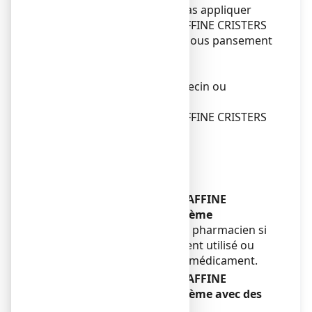
Il est recommandé de ne pas appliquer
GLYCEROL/VASELINE/PARAFFINE CRISTERS
sur une lésion infectée ou sous pansement
occlusif.
Ne pas avaler.
Adressez-vous à votre médecin ou
pharmacien avant d’utiliser
GLYCEROL/VASELINE/PARAFFINE CRISTERS
15 %/8 %/2 %, crème.
Enfants et adolescents
Sans objet.
Autres médicaments et
GLYCEROL/VASELINE/PARAFFINE
CRISTERS 15 %/8 %/2 %, crème
Informez votre médecin ou pharmacien si
vous utilisez, avez récemment utilisé ou
pourriez utiliser tout autre médicament.
GLYCEROL/VASELINE/PARAFFINE
CRISTERS 15 %/8 %/2 %, crème avec des
aliments et boissons