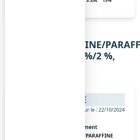
CRISTERS 15 %/8 %/2 %, 1 tube
3.53€
15%
de 250 g de crème
Notice de
GLYCEROL/VASELINE/PARAFF
CRISTERS 15 %/8 %/2 %,
crème cutanée
NOTICE
ANSM - Mis à jour le : 22/10/2024
Dénomination du médicament
GLYCEROL/VASELINE/PARAFFINE