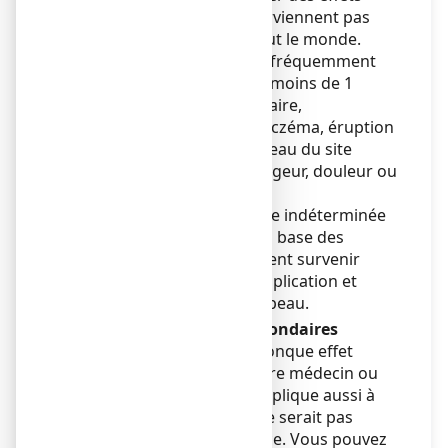
indésirables, mais ils ne surviennent pas
systématiquement chez tout le monde.
Les effets indésirables peu fréquemment
rapportés (survenant chez moins de 1
patient sur 100) sont : urticaire,
démangeaisons, rougeur, eczéma, éruption
cutanée et réactions au niveau du site
d’application (irritation, rougeur, douleur ou
démangeaison).
D’autres effets de fréquence indéterminée
(ne peut être estimée sur la base des
données disponibles) peuvent survenir
comme eczéma au site d’application et
sensation de brûlure de la peau.
Déclaration des effets secondaires
Si vous ressentez un quelconque effet
indésirable, parlez-en à votre médecin ou
votre pharmacien. Ceci s’applique aussi à
tout effet indésirable qui ne serait pas
mentionné dans cette notice. Vous pouvez