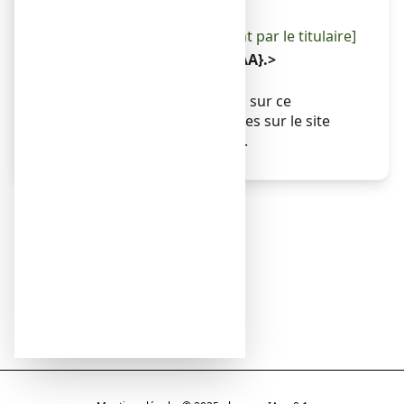
été révisée est :
[à compléter ultérieurement par le titulaire]
< {MM/AAAA}>< {mois AAAA}.>
Autres
Des informations détaillées sur ce
médicament sont disponibles sur le site
Internet de l’ANSM (France).