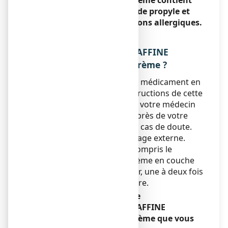
CRISTERS 15 %/8 %/2 %, crème contient
du parahydroxybenzoate de propyle et
peut provoquer des réactions allergiques.
3. COMMENT UTILISER
GLYCEROL/VASELINE/PARAFFINE
CRISTERS 15 %/8 %/2 %, crème ?
Veillez à toujours utiliser ce médicament en
suivant exactement les instructions de cette
notice ou les indications de votre médecin
ou pharmacien. Vérifiez auprès de votre
médecin ou pharmacien en cas de doute.
Voie cutanée, réservé à l’usage externe.
Chez l’adulte et l’enfant, y compris le
nourrisson, appliquez la crème en couche
mince sur les zones à traiter, une à deux fois
par jour, ou plus si nécessaire.
Si vous avez utilisé plus de
GLYCEROL/VASELINE/PARAFFINE
CRISTERS 15 %/8 %/2 %, crème que vous