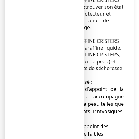
GLYCEROL/VASELINE/PARAFFINE CRISTERS
permet ainsi à la peau de retrouver son état
d’hydratation et son rôle protecteur et
réduit les phénomènes d’irritation, de
démangeaison et de grattage.
Les substances actives de
GLYCEROL/VASELINE/PARAFFINE CRISTERS
sont : glycérol, vaseline et paraffine liquide.
GLYCEROL/VASELINE/PARAFFINE CRISTERS,
crème émolliente (qui adoucit la peau) et
hydratante, combat les états de sécheresse
de la peau.
Ce médicament est préconisé :
● comme traitement d'appoint de la
sécheresse cutanée qui accompagne
certaines affections de la peau telles que
dermatite atopique, états ichtyosiques,
psoriasis,
● comme traitement d'appoint des
brûlures superficielles de faibles