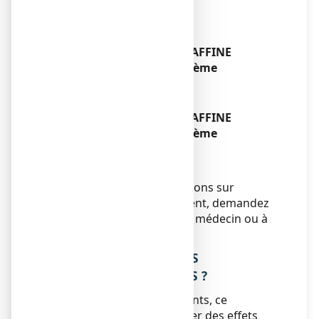
n’auriez dû
Sans objet.
Si vous oubliez d’utiliser
GLYCEROL/VASELINE/PARAFFINE
CRISTERS 15 %/8 %/2 %, crème
Sans objet.
Si vous arrêtez d’utiliser
GLYCEROL/VASELINE/PARAFFINE
CRISTERS 15 %/8 %/2 %, crème
Sans objet.
Si vous avez d’autres questions sur
l’utilisation de ce médicament, demandez
plus d’informations à votre médecin ou à
votre pharmacien.
4. QUELS SONT LES EFFETS
INDESIRABLES EVENTUELS ?
Comme tous les médicaments, ce
médicament peut provoquer des effets