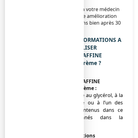
étendues.
Vous devez vous adresser à votre médecin
si vous ne ressentez aucune amélioration
ou si vous vous sentez moins bien après 30
jours.
2. QUELLES SONT LES INFORMATIONS A
CONNAITRE AVANT D’UTILISER
GLYCEROL/VASELINE/PARAFFINE
CRISTERS 15 %/8 %/2 %, crème ?
N’utilisez jamais
GLYCEROL/VASELINE/PARAFFINE
CRISTERS 15 %/8 %/2 %, crème :
● si vous êtes allergique au glycérol, à la
vaseline, à la paraffine ou à l’un des
autres composants contenus dans ce
médicament, mentionnés dans la
rubrique 6.
Avertissements et précautions