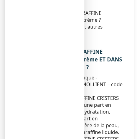
5. Comment conserver
GLYCEROL/VASELINE/PARAFFINE
CRISTERS 15 %/8 %/2 %, crème ?
6. Contenu de l’emballage et autres
informations.
1. QU’EST-CE QUE
GLYCEROL/VASELINE/PARAFFINE
CRISTERS 15 %/8 %/2 %, crème ET DANS
QUELS CAS EST-IL UTILISE ?
Classe pharmacothérapeutique -
PROTECTEUR CUTANE et EMOLLIENT – code
ATC : D02AC.
GLYCEROL/VASELINE/PARAFFINE CRISTERS
agit au niveau de la peau d’une part en
augmentant son niveau d’hydratation,
grâce au glycérol, d’autre part en
restaurant la fonction barrière de la peau,
grâce à la vaseline et à la paraffine liquide.