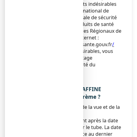
également déclarer les effets indésirables
directement via le système national de
déclaration : Agence nationale de sécurité
du médicament et des produits de santé
(ANSM) et réseau des Centres Régionaux de
Pharmacovigilance - Site internet :
https://signalement.social-sante.gouv.fr
/
En signalant les effets indésirables, vous
contribuez à fournir davantage
d’informations sur la sécurité du
médicament.
5. COMMENT CONSERVER
GLYCEROL/VASELINE/PARAFFINE
CRISTERS 15 %/8 %/2 %, crème ?
Tenir ce médicament hors de la vue et de la
portée des enfants.
N’utilisez pas ce médicament après la date
de péremption indiquée sur le tube. La date
de péremption fait référence au dernier