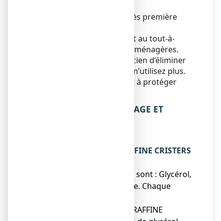
jour de ce mois.
Durée de conservation après première
ouverture du tube : 6 mois.
Ne jetez aucun médicament au tout-à-
l’égout
ou avec
les ordures ménagères.
Demandez à votre pharmacien d’éliminer
les médicaments que vous n’utilisez plus.
Ces mesures contribueront à protéger
l’environnement.
6. CONTENU DE L’EMBALLAGE ET
AUTRES INFORMATIONS
Ce que contient
GLYCEROL/VASELINE/PARAFFINE CRISTERS
15 %/8 %/2 %, crème
● Les substances actives sont : Glycérol,
vaseline, paraffine liquide. Chaque
gramme de
GLYCEROL/VASELINE/PARAFFINE