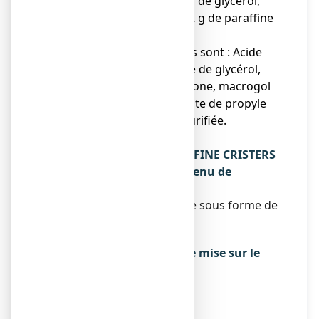
CRISTERS contient 0,15 g de glycérol,
0,08 g de vaseline et 0,02 g de paraffine
liquide.
● Les autres composants sont : Acide
stéarique, monostéarate de glycérol,
cyclométhicone, diméticone, macrogol
600, parahydroxybenzoate de propyle
(E216), trolamine, eau purifiée.
Qu’est-ce que
GLYCEROL/VASELINE/PARAFFINE CRISTERS
15 %/8 %/2 %, crème et contenu de
l’emballage extérieur
Ce médicament se présente sous forme de
crème.
Tube de 250 g.
Titulaire de l’autorisation de mise sur le
marché
CRISTERS
22 QUAI GALLIENI