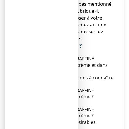
indésirable qui ne serait pas mentionné
dans cette notice. Voir rubrique 4.
● Vous devez vous adresser à votre
médecin si vous ne ressentez aucune
amélioration ou si vous vous sentez
moins bien après 30 jours.
Que contient cette notice ?
1. Qu'est-ce que
GLYCEROL/VASELINE/PARAFFINE
CRISTERS 15 %/8 %/2 %, crème et dans
quels cas est-il utilisé ?
2. Quelles sont les informations à connaître
avant d'utiliser
GLYCEROL/VASELINE/PARAFFINE
CRISTERS 15 %/8 %/2 %, crème ?
3. Comment utiliser
GLYCEROL/VASELINE/PARAFFINE
CRISTERS 15 %/8 %/2 %, crème ?
4. Quels sont les effets indésirables
éventuels ?