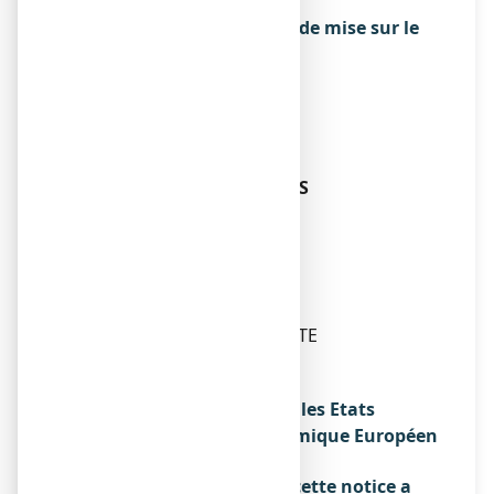
92150 SURESNES
Exploitant de l’autorisation de mise sur le
marché
CRISTERS
22 QUAI GALLIENI
92150 SURESNES
Fabricant
DELPHARM HUNINGUE SAS
26 RUE DE LA CHAPELLE
68330 HUNINGUE
Ou
MISOM LABS LIMITED
MALTA LIFE SCIENCES PARK
LS2.01.06 INDUSTRIAL ESTATE
SAN GWANN, SGN 3000
MALTE
Noms du médicament dans les Etats
membres de l'Espace Economique Européen
Sans objet.
La dernière date à laquelle cette notice a