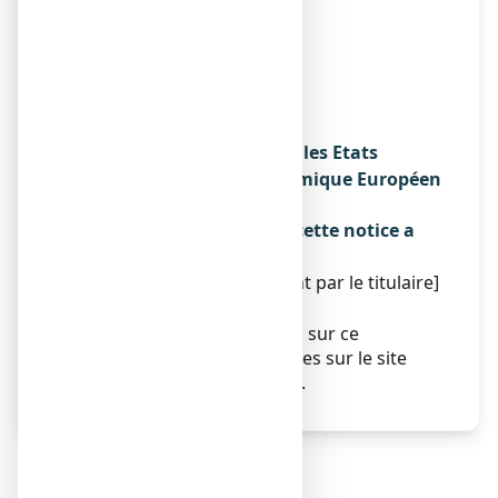
98000 MONACO
OU
LABORATOIRE LABCATAL
ZI DU MONT BLANC
1 RUE DE L’INDUSTRIE
74100 ANNEMASSE
Noms du médicament dans les Etats
membres de l'Espace Economique Européen
Sans objet.
La dernière date à laquelle cette notice a
été révisée est :
[à compléter ultérieurement par le titulaire]
Autres
Des informations détaillées sur ce
médicament sont disponibles sur le site
Internet de l’ANSM (France).