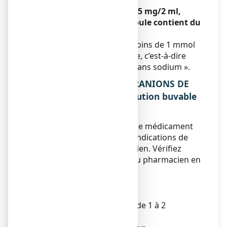
Sans objet.
GRANIONS DE SOUFRE 19,5 mg/2 ml,
solution buvable en ampoule contient du
sodium.
Ce médicament contient moins de 1 mmol
(23 mg) de sodium par dose, c’est-à-dire
qu’il est essentiellement « sans sodium ».
3. COMMENT PRENDRE GRANIONS DE
SOUFRE 19,5 mg/2 ml, solution buvable
en ampoule ?
Veillez à toujours prendre ce médicament
en suivant exactement les indications de
votre médecin ou pharmacien. Vérifiez
auprès de votre médecin ou pharmacien en
cas de doute.
RESERVE A L’ADULTE.
Posologie
La dose recommandée est de 1 à 2
ampoules par jour.