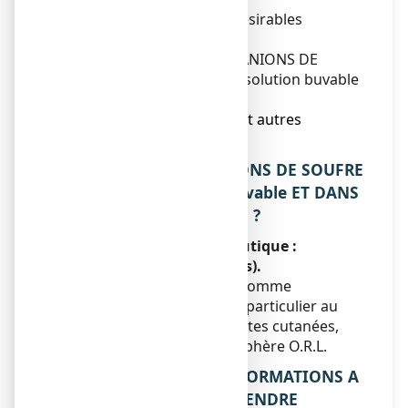
4. Quels sont les effets indésirables
éventuels ?
5. Comment conserver GRANIONS DE
SOUFRE à 19,5 mg/2 ml, solution buvable
?
6. Contenu de l’emballage et autres
informations.
1. QU’EST-CE QUE GRANIONS DE SOUFRE
19,5 mg/2 ml, solution buvable ET DANS
QUELS CAS EST-IL UTILISE ?
Classe pharmacothérapeutique :
OLIGOTHERAPIE (V : Divers).
Ce médicament est utilisé comme
modificateur du terrain en particulier au
cours d’affections récidivantes cutanées,
rhumatologiques et de la sphère O.R.L.
2. QUELLES SONT LES INFORMATIONS A
CONNAITRE AVANT DE PRENDRE