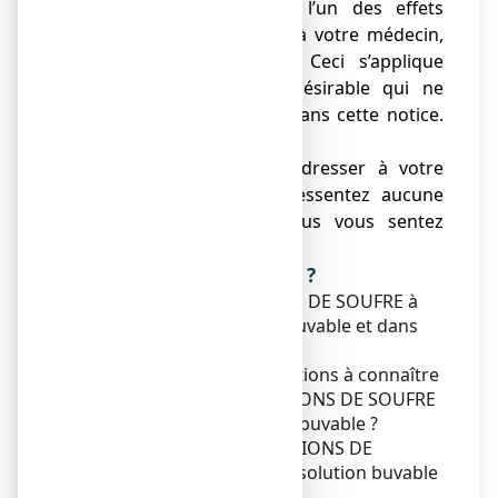
● Si vous ressentez l’un des effets
indésirables, parlez-en à votre médecin,
ou votre pharmacien. Ceci s’applique
aussi à tout effet indésirable qui ne
serait pas mentionné dans cette notice.
Voir rubrique 4.
● Vous devez vous adresser à votre
médecin si vous ne ressentez aucune
amélioration ou si vous vous sentez
moins bien.
Que contient cette notice ?
1. Qu'est-ce que GRANIONS DE SOUFRE à
19,5 mg/2 ml, solution buvable et dans
quels cas est-il utilisé ?
2. Quelles sont les informations à connaître
avant de prendre GRANIONS DE SOUFRE
à 19,5 mg/2 ml, solution buvable ?
3. Comment prendre GRANIONS DE
SOUFRE à 19,5 mg/2 ml, solution buvable
?