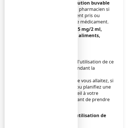
SOUFRE 19,5 mg/2 mL, solution buvable
Informez votre médecin ou pharmacien si
vous prenez, avez récemment pris ou
pourriez prendre tout autre médicament.
GRANIONS DE SOUFRE 19,5 mg/2 ml,
solution buvable avec des aliments,
boissons de l’alcool
Sans objet.
Grossesse et allaitement
Par mesure de précaution, l'utilisation de ce
médicament est à éviter pendant la
grossesse et l'allaitement.
Si vous êtes enceinte ou que vous allaitez, si
vous pensez être enceinte ou planifiez une
grossesse, demandez conseil à votre
médecin ou pharmacien avant de prendre
ce médicament
Conduite de véhicules et utilisation de
machines