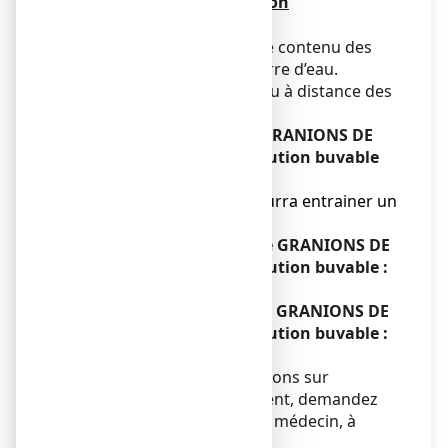
Mode et voie d'administration
Voie orale.
Il est conseillé d’absorber le contenu des
ampoules dilué dans un verre d’eau.
A prendre le matin à jeun ou à distance des
repas.
Si vous avez pris plus de GRANIONS DE
SOUFRE 19,5 mg/2 ml, solution buvable
que vous n’auriez dû :
Un surdosage éventuel pourra entrainer un
effet laxatif.
Si vous oubliez de prendre GRANIONS DE
SOUFRE 19,5 mg/2 ml, solution buvable :
Sans objet
Si vous arrêtez de prendre GRANIONS DE
SOUFRE 19,5 mg/2 ml, solution buvable :
Sans objet
Si vous avez d’autres questions sur
l’utilisation de ce médicament, demandez
plus d’informations à votre médecin, à
votre pharmacien.