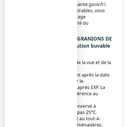
https://signalement.social-sante.gouv.fr/
.
En signalant les effets indésirables, vous
contribuez à fournir davantage
d’informations sur la sécurité du
médicament.
5. COMMENT CONSERVER GRANIONS DE
SOUFRE 19,5 mg/2 ml, solution buvable
?
Tenir ce médicament hors de la vue et de la
portée des enfants.
N’utilisez pas ce médicament après la date
de péremption indiquée sur le
conditionnement extérieur après EXP. La
date de péremption fait référence au
dernier jour de ce mois.
Ce médicament doit être conservé à
température ne dépassant pas
25°C
.
Ne jetez aucun médicament au tout-à-
l’égout ou avec les ordures ménagères.