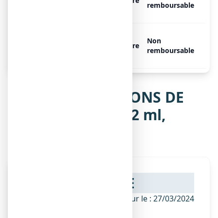
mg/2 ml, 10 ampoules de 2
Libre
remboursable
ml
GRANIONS DE SOUFRE 19,5
Non
mg/2 ml, 30 ampoules de 2
Libre
remboursable
ml
Notice de GRANIONS DE
SOUFRE 19,5 mg/2 ml,
solution buvable
NOTICE
ANSM - Mis à jour le : 27/03/2024