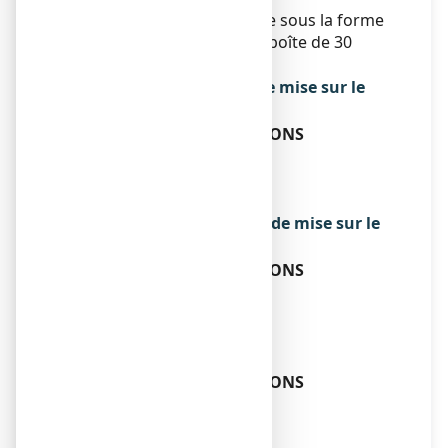
Ce médicament se présente sous la forme
d’une solution buvable, en boîte de 30
ampoules de 2 ml.
Titulaire de l’autorisation de mise sur le
marché
LABORATOIRE DES GRANIONS
LE PARADOR II
5 ALLEE CROVETTO FRERES
98000 MONACO
Exploitant de l’autorisation de mise sur le
marché
LABORATOIRE DES GRANIONS
LE PARADOR II
5 ALLEE CROVETTO FRERES
98000 MONACO
Fabricant
LABORATOIRE DES GRANIONS
LE PARADOR II
5 ALLEE CROVETTO FRERES