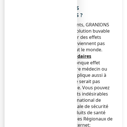
4. QUELS SONT LES EFFETS
INDESIRABLES EVENTUELS ?
Comme tous les médicaments, GRANIONS
DE SOUFRE 19,5 mg/2 ml, solution buvable
en ampoule peut provoquer des effets
indésirables, mais ils ne surviennent pas
systématiquement chez tout le monde.
Déclaration des effets secondaires
Si vous ressentez un quelconque effet
indésirable, parlez-en à votre médecin ou
votre pharmacien. Ceci s’applique aussi à
tout effet indésirable qui ne serait pas
mentionné dans cette notice. Vous pouvez
également déclarer les effets indésirables
directement via le système national de
déclaration : Agence nationale de sécurité
du médicament et des produits de santé
(ANSM) et réseau des Centres Régionaux de
Pharmacovigilance - Site internet: