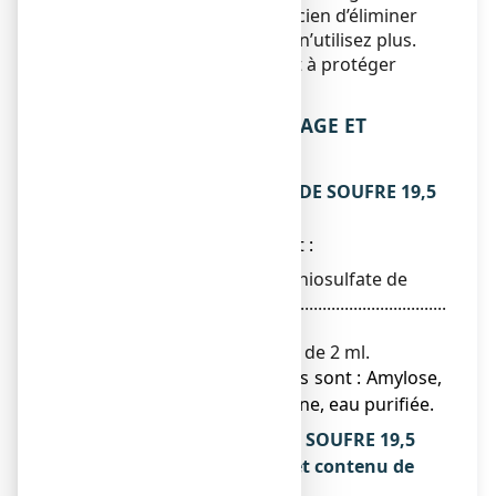
Demandez à votre pharmacien d’éliminer
les médicaments que vous n’utilisez plus.
Ces mesures contribueront à protéger
l’environnement.
6. CONTENU DE L’EMBALLAGE ET
AUTRES INFORMATIONS
Ce que contient GRANIONS DE SOUFRE 19,5
mg/2 ml, solution buvable ?
● La substance active est :
Soufre (sous forme de thiosulfate de
sodium)...............................................................
19,50 mg
Pour une ampoule de 2 ml.
● Les autres composants sont : Amylose,
glycérol, gomme xanthane, eau purifiée.
Qu’est-ce que GRANIONS DE SOUFRE 19,5
mg/2 ml, solution buvable et contenu de
l’emballage extérieur