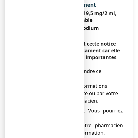
Dénomination du médicament
GRANIONS DE SOUFRE 19,5 mg/2 ml,
solution buvable
Thiosulfate de sodium
Encadré
Veuillez lire attentivement cette notice
avant de prendre ce médicament car elle
contient des informations importantes
pour vous.
Vous devez toujours prendre ce
médicament en suivant
scrupuleusement les informations
fournies dans cette notice ou par votre
médecin ou votre pharmacien.
● Gardez cette notice. Vous pourriez
avoir besoin de la relire.
● Adressez-vous à votre pharmacien
pour tout conseil ou information.