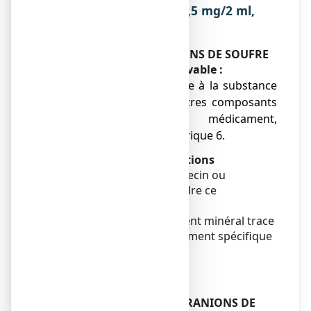
GRANIONS DE SOUFRE 19,5 mg/2 ml,
solution buvable ?
Ne prenez jamais GRANIONS DE SOUFRE
19,5 mg/2 ml, solution buvable :
● si vous êtes allergique à la substance
active ou à l’un des autres composants
contenus dans ce médicament,
mentionnés dans la rubrique 6.
Avertissements et précautions
Adressez-vous à votre médecin ou
pharmacien avant de prendre ce
médicament.
Le traitement par cet élément minéral trace
ne dispense pas d'un traitement spécifique
éventuel.
Enfants et adolescents
RESERVE A L’ADULTE.
Autres médicaments et GRANIONS DE