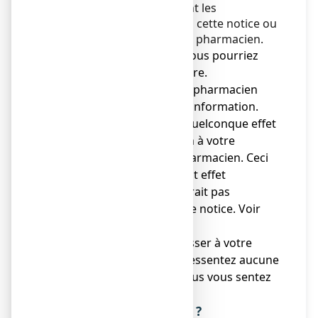
en suivant scrupuleusement les
informations fournies dans cette notice ou
par votre médecin ou votre pharmacien.
● Gardez cette notice. Vous pourriez
avoir besoin de la relire.
● Adressez-vous à votre pharmacien
pour tout conseil ou information.
● Si vous ressentez un quelconque effet
indésirable, parlez-en à votre
médecin ou votre pharmacien. Ceci
s’applique aussi à tout effet
indésirable qui ne serait pas
mentionné dans cette notice. Voir
rubrique 4.
● Vous devez vous adresser à votre
médecin si vous ne ressentez aucune
amélioration ou si vous vous sentez
moins bien.
Que contient cette notice ?