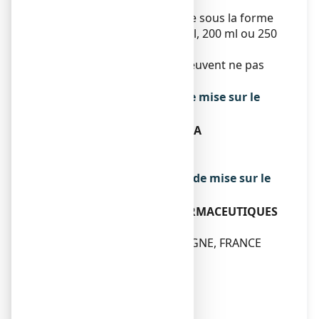
l’emballage extérieur
Ce médicament se présente sous la forme
d'un sirop. Flacon de 125 ml, 200 ml ou 250
ml.
Toutes les présentations peuvent ne pas
être commercialisées.
Titulaire de l’autorisation de mise sur le
marché
THERABEL LUCIEN PHARMA
18 RUE CAMILLE PELLETAN
92300 LEVALLOIS-PERRET
Exploitant de l’autorisation de mise sur le
marché
CENTRE SPECIALITES PHARMACEUTIQUES
76-78 AVENUE DU MIDI
63800 COURNON-D'AUVERGNE, FRANCE
Fabricant
ZETA FARMACEUTICI S.P.A.
VIA GALVANI, 10
36066 SANDRIGO (VI)