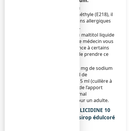
Maltitol liquide et du Sodium.
Ce médicament contient du
parahydroxybenzoate de méthyle (E218), il
peut provoquer des réactions allergiques
(éventuellement retardées).
Ce médicament contient du maltitol liquide
(dérivé du fructose). Si votre médecin vous
a informé(e) d'une intolérance à certains
sucres, contactez-le avant de prendre ce
médicament.
Ce médicament contient 62 mg de sodium
(composant principal du sel de
cuisine/table) par dose de 15 ml (cuillère à
soupe). Cela équivaut à 3% de l’apport
alimentaire quotidien maximal
recommandé de sodium pour un adulte.
3. COMMENT PRENDRE HELICIDINE 10
POUR CENT SANS SUCRE, sirop édulcoré
?