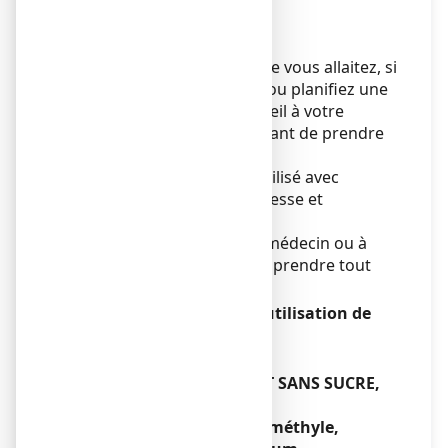
Sans objet.
Grossesse et allaitement
Si vous êtes enceinte ou que vous allaitez, si
vous pensez être enceinte ou planifiez une
grossesse, demandez conseil à votre
médecin ou pharmacien avant de prendre
ce médicament.
Ce médicament doit être utilisé avec
prudence pendant la grossesse et
l'allaitement.
Demandez conseil à votre médecin ou à
votre pharmacien avant de prendre tout
médicament.
Conduite de véhicules et utilisation de
machines
Sans objet.
HELICIDINE 10 POUR CENT SANS SUCRE,
sirop édulcoré contient
Parahydroxybenzoate de méthyle,