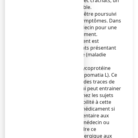
s'accompagnant de toux avec crachats, un
avis médical est indispensable.
Le traitement ne devra pas être poursuivi
en cas d'aggravation des symptômes. Dans
ce cas, consultez votre médecin pour une
réévaluation de votre traitement.
L'utilisation de ce médicament est
déconseillée chez les patients présentant
une intolérance au fructose (maladie
héréditaire rare).
L’hélicidine est une mucoglycoprotéine
extraite de l’escargot (Helix pomatia L). Ce
médicament peut contenir des traces de
tropomyosine (protéine) qui peut entrainer
des réactions allergiques chez les sujets
présentant une hypersensibilité à cette
protéine. N’utilisez pas ce médicament si
vous avez une allergie alimentaire aux
escargots. Prévenez votre médecin ou
pharmacien avant de prendre ce
médicament si vous êtes allergique aux