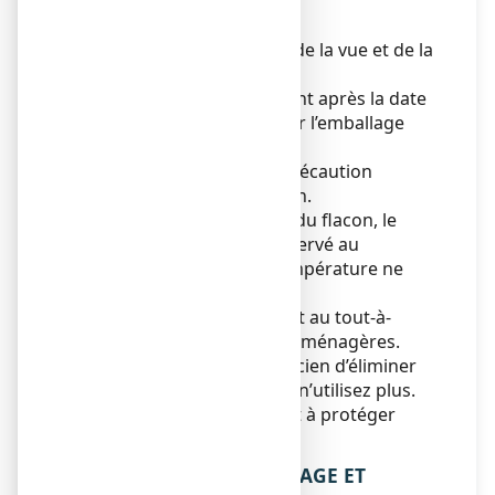
?
Tenir ce médicament hors de la vue et de la
portée des enfants.
N’utilisez pas ce médicament après la date
de péremption indiquée sur l’emballage
extérieur.
Avant ouverture : Pas de précaution
particulière de conservation.
Après première ouverture du flacon, le
médicament doit être conservé au
maximum 6 mois à une température ne
dépassant pas 25° C.
Ne jetez aucun médicament au tout-à-
l’égout
ou avec
les ordures ménagères.
Demandez à votre pharmacien d’éliminer
les médicaments que vous n’utilisez plus.
Ces mesures contribueront à protéger
l’environnement.
6. CONTENU DE L’EMBALLAGE ET