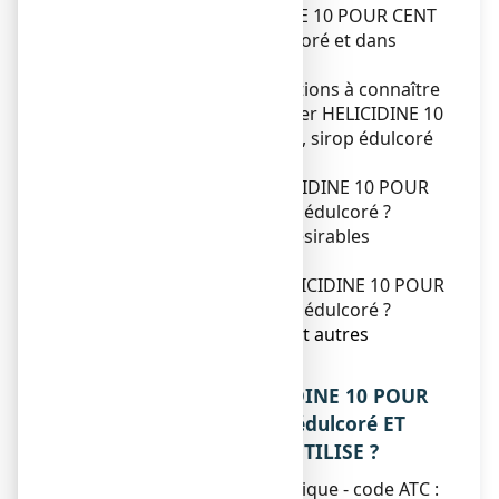
1. Qu'est-ce que HELICIDINE 10 POUR CENT
SANS SUCRE, sirop édulcoré et dans
quels cas est-il utilisé ?
2. Quelles sont les informations à connaître
avant de prendre d'utiliser HELICIDINE 10
POUR CENT SANS SUCRE, sirop édulcoré
?
3. Comment prendre HELICIDINE 10 POUR
CENT SANS SUCRE, sirop édulcoré ?
4. Quels sont les effets indésirables
éventuels ?
5. Comment conserver HELICIDINE 10 POUR
CENT SANS SUCRE, sirop édulcoré ?
6. Contenu de l’emballage et autres
informations.
1. QU’EST-CE QUE HELICIDINE 10 POUR
CENT SANS SUCRE, sirop édulcoré ET
DANS QUELS CAS EST-IL UTILISE ?
Classe pharmacothérapeutique - code ATC :