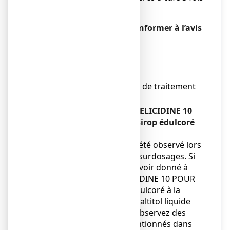
par jour
En dessous de 8 ans: se conformer à l’avis
de votre médecin.
Mode d'administration
Voie orale.
Durée du traitement
Ne pas dépasser 5 à 6 jours de traitement
sans avis médical.
Si vous avez pris plus de HELICIDINE 10
POUR CENT SANS SUCRE, sirop édulcoré
que vous n’auriez dû
Aucun signe spécifique n'a été observé lors
de la description de cas de surdosages. Si
vous pensez avoir pris ou avoir donné à
votre enfant plus de HELICIDINE 10 POUR
CENT SANS SUCRE, sirop édulcoré à la
saccharine sodique et au maltitol liquide
qu'il ne le fallait et si vous observez des
effets indésirables non mentionnés dans