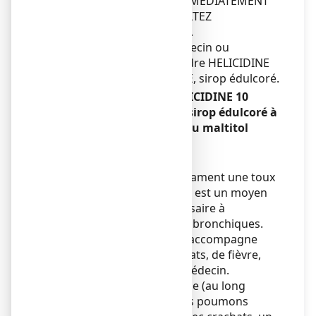
ALLERGIQUES, ARRETEZ IMMEDIATEMENT
LE TRAITEMENT ET CONSULTEZ
RAPIDEMENT UN MEDECIN.
Adressez-vous à votre médecin ou
pharmacien avant de prendre HELICIDINE
10 POUR CENT SANS SUCRE, sirop édulcoré.
Faites attention avec HELICIDINE 10
POUR CENT SANS SUCRE, sirop édulcoré à
la saccharine sodique et au maltitol
liquide:
Mises en garde spéciales
Ne pas traiter par ce médicament une toux
grasse. Dans ce cas, la toux est un moyen
de défense naturelle nécessaire à
l'évacuation des sécrétions bronchiques.
Si la toux devient grasse, s'accompagne
d'encombrement, de crachats, de fièvre,
demandez l'avis de votre médecin.
En cas de maladie chronique (au long
cours) des bronches ou des poumons