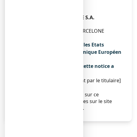
ITALIE
OU
LABORATORIO REIG JOFRE S.A.
C/GRAN CAPITAN 10
08970 SAN JOAN DESPI - BARCELONE
ESPAGNE
Noms du médicament dans les Etats
membres de l'Espace Economique Européen
Sans objet.
La dernière date à laquelle cette notice a
été révisée est :
[à compléter ultérieurement par le titulaire]
Autres
Des informations détaillées sur ce
médicament sont disponibles sur le site
Internet de l’ANSM (France).