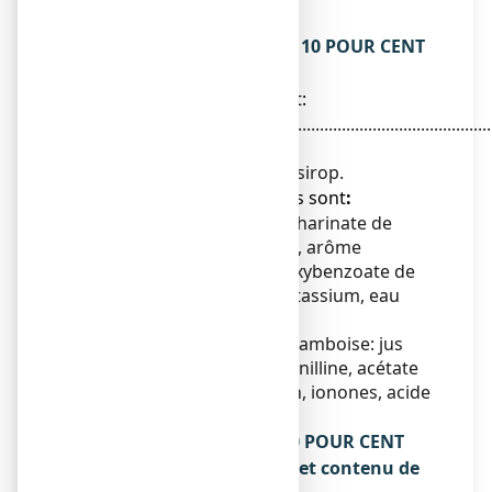
AUTRES INFORMATIONS
Ce que contient HELICIDINE 10 POUR CENT
SANS SUCRE, sirop édulcoré
● La substance active est:
Hélicidine.........................................................................
10 ml
Pour 100 ml de sirop.
● Les autres composants sont
:
Gomme xanthane, saccharinate de
sodium, maltitol liquide, arôme
framboise*, parahydroxybenzoate de
méthyle, sorbate de potassium, eau
purifiée
*Composition de l'arôme framboise: jus
concentré de framboise, vanilline, acétate
d'héliotropyle, oxyphénylon, ionones, acide
lactique.
Qu’est-ce que HELICIDINE 10 POUR CENT
SANS SUCRE, sirop édulcoré et contenu de