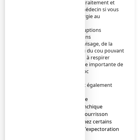
Arretez immédiatement le traitement et
consultez rapidement un médecin si vous
présentez des signes d’allergie au
médicament tels que :
● rougeurs sur la peau, éruptions
cutanées, démangeaisons
● brusque gonflement du visage, de la
langue, des lèvres et/ou du cou pouvant
entrainer des difficultés à respirer
● malaise brutal avec baisse importante de
la tension artérielle (choc
anaphylactique)
Les effets suivants peuvent également
survenir :
● risque d'aggravation de
l'encombrement bronchique
notamment chez le nourrisson
(moins de 2 ans) et chez certains
patients incapables d'expectoration
efficace.