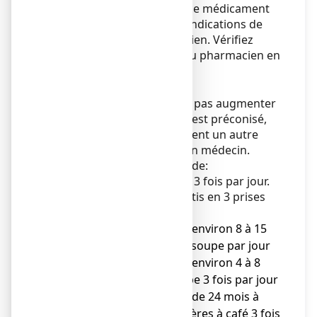
Veillez à toujours prendre ce médicament
en suivant exactement les indications de
votre médecin ou pharmacien. Vérifiez
auprès de votre médecin ou pharmacien en
cas de doute.
Posologie
En l'absence d'efficacité, ne pas augmenter
les doses au-delà de ce qui est préconisé,
ne pas prendre conjointement un autre
antitussif, mais consulter un médecin.
La posologie habituelle est de:
Adultes:
2 cuillères à soupe 3 fois par jour.
Enfants:
2 ml/kg/jour répartis en 3 prises
soit:
● enfants de 25 à 50 kg (environ 8 à 15
ans): 3 à 5 cuillères à soupe par jour
● enfants de 15 à 25 kg (environ 4 à 8
ans): 1 cuillère à soupe 3 fois par jour
● enfants de 12 à 15 kg (de 24 mois à
environ 4 ans): 2 cuillères à café 3 fois