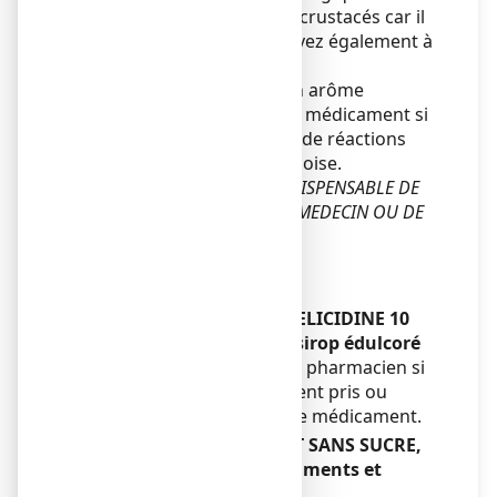
acariens, à la blatte ou aux crustacés car il
est possible que vous le soyez également à
ce médicament.
Ce médicament contient un arôme
framboise. N’utilisez pas ce médicament si
vous avez des antécédents de réactions
allergiques à l’arôme framboise.
EN CAS DE DOUTE, IL EST INDISPENSABLE DE
DEMANDER L'AVIS DE VOTRE MEDECIN OU DE
VOTRE PHARMACIEN.
Enfants
Sans objet.
Autres médicaments et HELICIDINE 10
POUR CENT SANS SUCRE, sirop édulcoré
Informez votre médecin ou pharmacien si
vous prenez, avez récemment pris ou
pourriez prendre tout autre médicament.
HELICIDINE 10 POUR CENT SANS SUCRE,
sirop édulcoré avec des aliments et
boissons