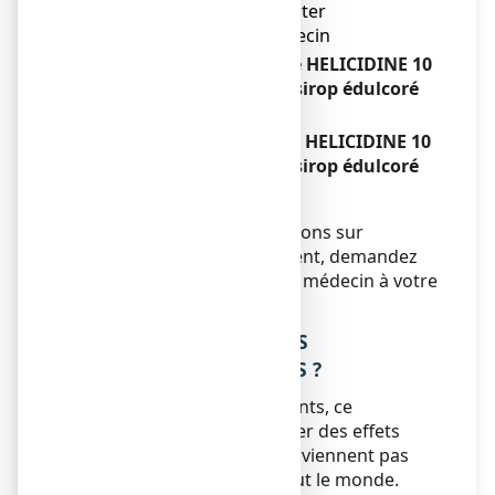
cette notice, veuillez contacter
immédiatement votre médecin
Si vous oubliez de prendre HELICIDINE 10
POUR CENT SANS SUCRE, sirop édulcoré
Sans objet.
Si vous arrêtez de prendre HELICIDINE 10
POUR CENT SANS SUCRE, sirop édulcoré
Sans objet.
Si vous avez d’autres questions sur
l’utilisation de ce médicament, demandez
plus d’informations à votre médecin à votre
pharmacien.
4. QUELS SONT LES EFFETS
INDESIRABLES EVENTUELS ?
Comme tous les médicaments, ce
médicament peut provoquer des effets
indésirables, mais ils ne surviennent pas
systématiquement chez tout le monde.