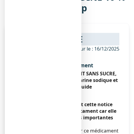
SANS SUCRE, sirop
NOTICE
ANSM - Mis à jour le : 16/12/2025
Dénomination du médicament
HELICIDINE 10 POUR CENT SANS SUCRE,
sirop édulcoré à la saccharine sodique et
au maltitol liquide
Encadré
Veuillez lire attentivement cette notice
avant de prendre ce médicament car elle
contient des informations importantes
pour vous.
Vous devez toujours utiliser ce médicament