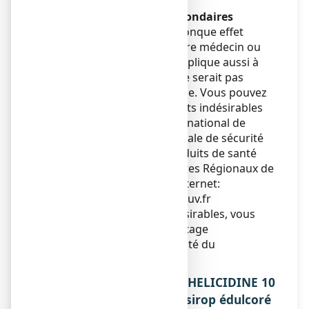
Déclaration des effets secondaires
Si vous ressentez un quelconque effet
indésirable, parlez-en à votre médecin ou
votre pharmacien. Ceci s’applique aussi à
tout effet indésirable qui ne serait pas
mentionné dans cette notice. Vous pouvez
également déclarer les effets indésirables
directement via le système national de
déclaration : Agence nationale de sécurité
du médicament et des produits de santé
(ANSM) et réseau des Centres Régionaux de
Pharmacovigilance - Site internet:
www.signalement-sante.gouv.fr
En signalant les effets indésirables, vous
contribuez à fournir davantage
d’informations sur la sécurité du
médicament.
5. COMMENT CONSERVER HELICIDINE 10
POUR CENT SANS SUCRE, sirop édulcoré