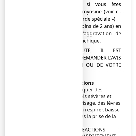
aux escargots ou si vous êtes
allergique à la tropomyosine (voir ci-
dessous « Mise en garde spéciale »)
● chez le nourrisson (moins de 2 ans) en
raison du risque d'aggravation de
l'encombrement bronchique.
EN CAS DE DOUTE, IL EST
INDISPENSABLE DE DEMANDER L'AVIS
DE VOTRE MEDECIN OU DE VOTRE
PHARMACIEN.
Avertissements et précautions
Ce médicament peut provoquer des
réactions allergiques, parfois sévères et
retardées (gonflement du visage, des lèvres
ou de la langue, difficultés à respirer, baisse
de la pression artérielle), dès la prise de la
première dose de sirop.
EN CAS DE SURVENUE DE REACTIONS