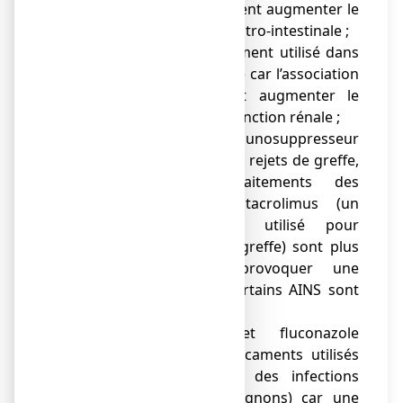
sérotonine) car ils peuvent augmenter le
risque d’hémorragie gastro-intestinale ;
● pémétrexed (médicament utilisé dans
le traitement du cancer) car l’association
avec l’ibuprofène peut augmenter le
risque d’atteinte de la fonction rénale ;
● ciclosporine (un immunosuppresseur
utilisé pour éviter les rejets de greffe,
et dans les traitements des
rhumatismes) et tacrolimus (un
immunosuppresseur utilisé pour
éviter les rejets de greffe) sont plus
susceptibles de provoquer une
atteinte rénale si certains AINS sont
pris simultanément ;
● voriconazole et fluconazole
(antifongiques, médicaments utilisés
dans le traitement des infections
dues à des champignons) car une