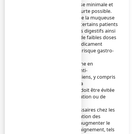
doivent être utilisés à la dose minimale et
pendant la durée la plus courte possible.
Un traitement protecteur de la muqueuse
pourra être envisagé chez certains patients
présentant des antécédents digestifs ainsi
que chez ceux nécessitant de faibles doses
d’aspirine ou tout autre médicament
susceptible d’augmenter le risque gastro-
intestinal.
L’administration d’ibuprofène en
association avec d’autres anti-
inflammatoires non stéroïdiens, y compris
les inhibiteurs sélectifs de la
cyclooxygénase – 2 (Cox-2) doit être évitée
en raison du risque d’ulcération ou de
saignement.
Des précautions sont nécessaires chez les
patients prenant en association des
médicaments qui peuvent augmenter le
risque d’ulcération ou de saignement, tels