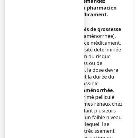
planifiez une grossesse, demandez
conseil à votre médecin ou pharmacien
avant de prendre tout médicament.
Grossesse
ème
Avant le début du 6
mois de grossesse
ème
(jusqu’à la 24
semaine d’aménorrhée),
vous ne devez pas prendre ce médicament,
sauf en cas d’absolue nécessité déterminée
par votre médecin, en raison du risque
potentiel de fausses couches ou de
malformations. Dans ce cas, la dose devra
être la plus faible possible et la durée du
traitement la plus courte possible.
À partir de 12 semaines d’aménorrhée
,
IBUPRADOLL 400 mg comprimé pelliculé
peut provoquer des problèmes rénaux chez
votre bébé, s’il est pris pendant plusieurs
jours, ce qui peut entraîner un faible niveau
du liquide amniotique dans lequel il se
trouve (oligoamnios). Un rétrécissement
des vaisseaux sanguins (constriction du