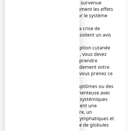
pelliculé peut augmenter la survenue
d’effets indésirables (notamment les effets
sur le système digestif et sur le système
nerveux).
Le diagnostic et le suivi de la crise de
migraine chez l’enfant nécessitent un avis
médical.
Si vous développez une éruption cutanée
ou des symptômes cutanés, vous devez
arrêter immédiatement de prendre
l’ibuprofène, consulter rapidement votre
médecin et le prévenir que vous prenez ce
médicament.
Si vous développez des symptômes ou des
signes de réaction médicamenteuse avec
éosinophilie et symptômes systémiques
(syndrome DRESS) qui incluent une
éruption cutanée, de la fièvre, un
gonflement des ganglions lymphatiques et
une augmentation d’un type de globules