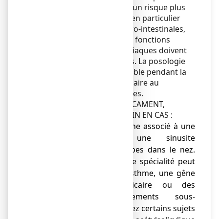
Les sujets âgés présentent un risque plus
élevé d'effets indésirables, en particulier
pour les hémorragies gastro-intestinales,
ulcères et perforations. Les fonctions
rénales, hépatiques et cardiaques doivent
être étroitement surveillées. La posologie
doit être la plus faible possible pendant la
durée la plus courte nécessaire au
soulagement des symptômes.
AVANT D'UTILISER CE MEDICAMENT,
CONSULTEZ VOTRE MEDECIN EN CAS :
● d'antécédents d'asthme associé à une
rhinite chronique, une sinusite
chronique ou des polypes dans le nez.
L'administration de cette spécialité peut
entraîner une crise d'asthme, une gêne
respiratoire, de l’urticaire ou des
angioedèmes (gonflements sous-
cutanés) notamment chez certains sujets