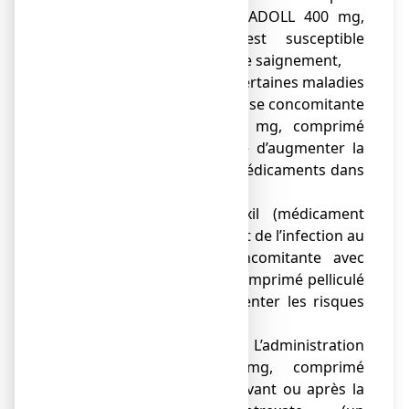
simultanée avec IBUPRADOLL 400 mg,
comprimé pelliculé est susceptible
d’augmenter le risque de saignement,
● lithium (pour traiter certaines maladies
psychiatriques) car la prise concomitante
avec IBUPRADOLL 400 mg, comprimé
pelliculé est susceptible d’augmenter la
concentration de ces médicaments dans
le sang;
● ténofovir disoproxil (médicament
utilisé dans le traitement de l’infection au
VIH) car la prise concomitante avec
IBUPRADOLL 400 mg, comprimé pelliculé
est susceptible d’augmenter les risques
d’atteinte rénale.
● Méthotrexate. L’administration
d’IBUPRADOLL 400 mg, comprimé
pelliculé dans les 24h avant ou après la