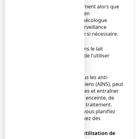
Si vous avez pris ce médicament alors que
vous étiez enceinte, parlez-en
immédiatement à votre gynécologue
obstétricien, afin qu’une surveillance
adaptée vous soit proposée si nécessaire.
Allaitement
Ce médicament passant dans le lait
maternel, il est déconseillé de l'utiliser
pendant l'allaitement.
Fertilité
Ce médicament, comme tous les anti-
inflammatoires non stéroïdiens (AINS), peut
altérer la fertilité des femmes et entraîner
des difficultés pour devenir enceinte, de
façon réversible à l’arrêt du traitement.
Informez votre médecin si vous planifiez
une grossesse ou si vous avez des
difficultés à concevoir.
Conduite de véhicules et utilisation de