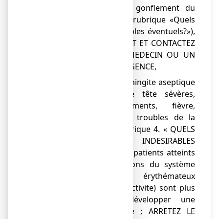
d'asthme ou brusque gonflement du
visage et du cou (voir rubrique «Quels
sont les effets indésirables éventuels?»),
ARRETEZ LE TRAITEMENT ET CONTACTEZ
IMMEDIATEMENT UN MEDECIN OU UN
SERVICE MEDICAL D'URGENCE,
● de symptômes de méningite aseptique
tels que maux de tête sévères,
nausées, vomissements, fièvre,
raideur du cou ou troubles de la
conscience (voir rubrique 4. « QUELS
SONT LES EFFETS INDESIRABLES
EVENTUELS ? »). Les patients atteints
de certaines affections du système
immunitaire (lupus érythémateux
disséminé ou connectivite) sont plus
susceptibles de développer une
méningite aseptique ; ARRETEZ LE