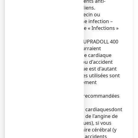
observés avec les médicaments anti-
inflammatoires non-stéroïdiens.
Adressez-vous à votre médecin ou
pharmacien si vous avez une infection –
veuillez consulter le chapitre « Infections »
ci-dessous.
Les médicaments tels qu’IBUPRADOLL 400
mg, comprimé pelliculé pourraient
augmenter le risque de crise cardiaque
("infarctus du myocarde") ou d'accident
vasculaire cérébral. Le risque est d'autant
plus important que les doses utilisées sont
élevées et la durée de traitement
prolongée.
Ne pas dépasser les doses recommandées
ni la durée de traitement.
Si vous avez des problèmes cardiaquesdont
une insuffisance cardiaque, de l'angine de
poitrine (douleurs thoraciques), si vous
avez eu un accident vasculaire cérébral (y
compris les « mini-AVC » ou accidents