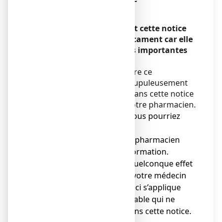
Encadré
Veuillez lire attentivement cette notice
avant de prendre ce médicament car elle
contient des informations importantes
pour vous.
Vous devez toujours prendre ce
médicament en suivant scrupuleusement
les informations fournies dans cette notice
ou par votre médecin ou votre pharmacien.
● Gardez cette notice. Vous pourriez
avoir besoin de la relire.
● Adressez-vous à votre pharmacien
pour tout conseil ou information.
● Si vous ressentez un quelconque effet
indésirable, parlez-en à votre médecin
ou votre pharmacien. Ceci s’applique
aussi à tout effet indésirable qui ne
serait pas mentionné dans cette notice.