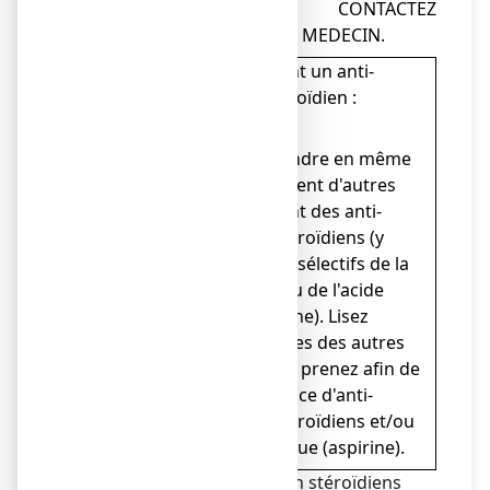
TRAITEMENT ET CONTACTEZ
IMMEDIATEMENT UN MEDECIN.
Ce médicament contient un anti-
inflammatoire non stéroïdien :
l'ibuprofène.
Vous ne devez pas prendre en même
temps que ce médicament d'autres
médicaments contenant des anti-
inflammatoires non stéroïdiens (y
compris les inhibiteurs sélectifs de la
cyclooxygénase 2) et/ou de l'acide
acétylsalicylique (aspirine). Lisez
attentivement les notices des autres
médicaments que vous prenez afin de
vous assurer de l'absence d'anti-
inflammatoires non stéroïdiens et/ou
de l'acide acétylsalicylique (aspirine).
Les anti-inflammatoires non stéroïdiens