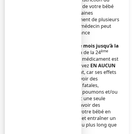
canal artériel) dans le cœur de votre bébé
peut s’observer dès 20 semaines
d’aménorrhée. Si un traitement de plusieurs
jours est nécessaire, votre médecin peut
recommander une surveillance
supplémentaire.
A partir du début du 6ème mois jusqu’à la
ème
fin de la grossesse
(au-delà de la 24
semaine d’aménorrhée), ce médicament est
contre-indiqué
, vous ne devez
EN AUCUN
CAS
prendre ce médicament, car ses effets
sur votre enfant peuvent avoir des
conséquences graves voire fatales,
notamment sur le cœur, les poumons et/ou
les reins, et cela même avec une seule
prise.
Cela peut également avoir des
répercussions sur vous et votre bébé en
favorisant les saignements et entraîner un
accouchement plus tardif ou plus long que
prévu.