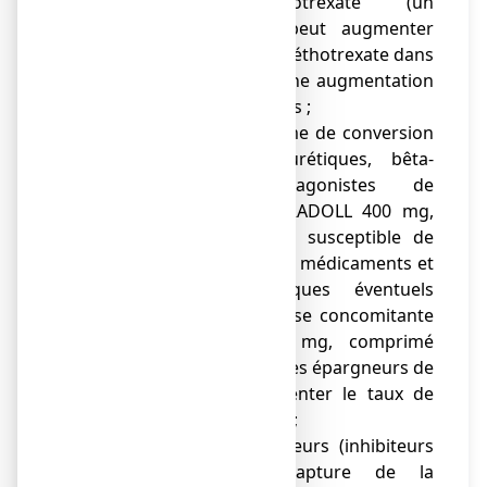
prise de méthotrexate (un
immunosuppresseur) peut augmenter
les concentrations de méthotrexate dans
le sang et conduire à une augmentation
de ses effets indésirables ;
● inhibiteurs de l'enzyme de conversion
de l'angiotensine, diurétiques, bêta-
bloquants et antagonistes de
l'angiotensine II. IBUPRADOLL 400 mg,
comprimé pelliculé est susceptible de
réduire les effets de ces médicaments et
d’augmenter les risques éventuels
d’atteinte rénale. La prise concomitante
de IBUPRADOLL 400 mg, comprimé
pelliculé et de diurétiques épargneurs de
potassium peut augmenter le taux de
potassium dans le sang ;
● certains antidépresseurs (inhibiteurs
sélectifs de la recapture de la