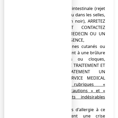
VOTRE MEDECIN,
● d'hémorragie gastro-intestinale (rejet
de sang par la bouche ou dans les selles,
coloration des selles en noir), ARRETEZ
LE TRAITEMENT ET CONTACTEZ
IMMEDIATEMENT UN MEDECIN OU UN
SERVICE MEDICAL D'URGENCE,
● d'apparitions de signes cutanés ou
muqueux qui ressemblent à une brûlure
(rougeur avec bulles ou cloques,
ulcérations), ARRETEZ LE TRAITEMENT ET
CONTACTEZ IMMEDIATEMENT UN
MEDECIN OU UN SERVICE MEDICAL
D'URGENCE.
Voir rubriques «
Avertissements et précautions » et «
Quels sont les effets indésirables
éventuels ? »
;
● de signes évocateurs d'allergie à ce
médicament, notamment une crise