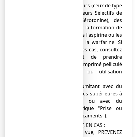
oraux, des antidépresseurs (ceux de type
ISRS, c'est-à-dire Inhibiteurs Sélectifs de
la Recapture de la Sérotonine), des
médicaments prévenant la formation de
caillots sanguins tels que l'aspirine ou les
anticoagulants tels que la warfarine. Si
vous êtes dans un de ces cas, consultez
votre médecin avant de prendre
IBUPRADOLL 400 mg, comprimé pelliculé
(voir rubrique "Prise ou utilisation
d'autres médicaments"),
● de traitement concomitant avec du
méthotrexate à des doses supérieures à
20 mg par semaine ou avec du
pémétrexed (voir rubrique "Prise ou
utilisation d'autres médicaments").
AU COURS DU TRAITEMENT, EN CAS :
● de troubles de la vue, PREVENEZ