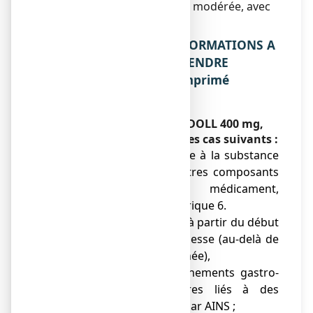
crise de migraine légère ou modérée, avec
ou sans aura.
2. QUELLES SONT LES INFORMATIONS A
CONNAITRE AVANT DE PRENDRE
IBUPRADOLL 400 mg, comprimé
pelliculé ?
Ne prenez jamais IBUPRADOLL 400 mg,
comprimé pelliculé dans les cas suivants :
● si vous êtes allergique à la substance
active ou à l’un des autres composants
contenus dans ce médicament,
mentionnés dans la rubrique 6.
● si vous êtes enceinte, à partir du début
du 6ème mois de grossesse (au-delà de
24 semaines d’aménorrhée),
● antécédents de saignements gastro-
intestinaux ou d'ulcères liés à des
traitements antérieurs par AINS ;