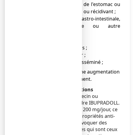
● ulcère ou saignement de l'estomac ou
de l'intestin en évolution ou récidivant ;
● hémorragie gastro-intestinale,
hémorragie cérébrale ou autre
hémorragie en cours ;
● maladie grave du foie ;
● maladie grave des reins ;
● maladie grave du cœur ;
● lupus érythémateux disséminé ;
● situation entraînant une augmentation
du risque de saignement.
Avertissements et précautions
Adressez-vous à votre médecin ou
pharmacien avant de prendre IBUPRADOLL.
A forte dose, supérieure à 1200 mg/jour, ce
médicament possède des propriétés anti-
inflammatoires et peut provoquer des
inconvénients parfois graves qui sont ceux