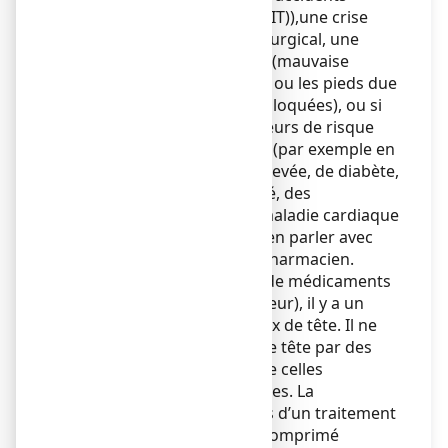
ischémiques transitoires (AIT)),une crise
cardiaque, un pontage chirurgical, une
artériopathie périphérique (mauvaise
circulation dans les jambes ou les pieds due
à des artères rétrécies ou bloquées), ou si
vous pensez avoir des facteurs de risque
pour ce type de pathologie (par exemple en
cas de pression artérielle élevée, de diabète,
de taux de cholestérol élevé, des
antécédents familiaux de maladie cardiaque
ou si vous fumez), veuillez en parler avec
votre médecin ou à votre pharmacien.
En cas de prise prolongée de médicaments
antalgiques (contre la douleur), il y a un
risque de survenue de maux de tête. Il ne
faut pas traiter ces maux de tête par des
doses plus importantes que celles
recommandées d’antalgiques. La
consommation d’alcool lors d’un traitement
par IBUPRADOLL 400 mg, comprimé