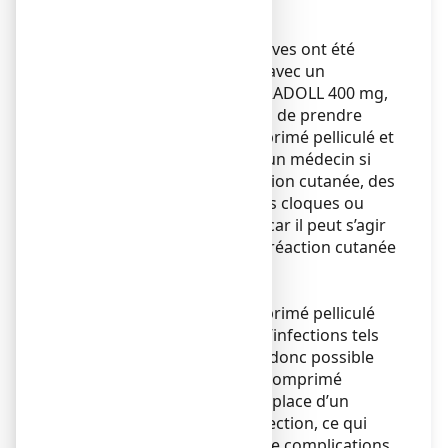
blancs (éosinophilie).
Réactions cutanées
Des réactions cutanées graves ont été
rapportées en association avec un
traitement à base de IBUPRADOLL 400 mg,
comprimé pelliculé. Arrêtez de prendre
IBUPRADOLL 400 mg, comprimé pelliculé et
consulter immédiatement un médecin si
vous développez une éruption cutanée, des
lésions des muqueuses, des cloques ou
tout autre signe d’allergie, car il peut s’agir
des premiers signes d’une réaction cutanée
très grave. Voir rubrique 4.
Infections
IBUPRADOLL 400 mg, comprimé pelliculé
peut masquer des signes d’infections tels
que fièvre et douleur. Il est donc possible
que IBUPRADOLL 400 mg, comprimé
pelliculé retarde la mise en place d’un
traitement adéquat de l’infection, ce qui
peut accroître les risques de complications.