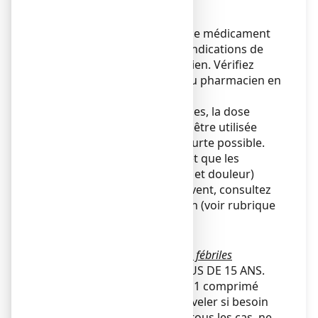
mg, comprimé pelliculé ?
Veillez à toujours prendre ce médicament
en suivant exactement les indications de
votre médecin ou pharmacien. Vérifiez
auprès de votre médecin ou pharmacien en
cas de doute.
Pour atténuer les symptômes, la dose
efficace la plus faible devra être utilisée
pendant la durée la plus courte possible.
Si vous avez une infection et que les
symptômes (tels que fièvre et douleur)
persistent ou qu’ils s’aggravent, consultez
immédiatement un médecin (voir rubrique
2).
Posologie
Affections douloureuses et/ou fébriles
RESERVE A L'ADULTE DE PLUS DE 15 ANS.
La posologie usuelle est de 1 comprimé
(400 mg) par prise, à renouveler si besoin
au bout de 6 heures. Dans tous les cas, ne