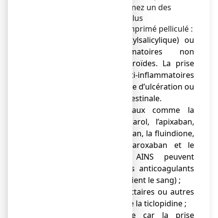
ou pharmacien, si vous prenez un des
médicaments suivants en plus
d’IBUPRADOLL 400 mg, comprimé pelliculé :
● aspirine (acide acétylsalicylique) ou
d'autres anti-inflammatoires non
stéroïdiens ; corticostéroïdes. La prise
simultanée avec ces anti-inflammatoires
peut augmenter le risque d’ulcération ou
d’hémorragie gastro-intestinale.
● Anticoagulants oraux comme la
warfarine, l’acénocoumarol, l’apixaban,
l’argatroban, le dabigatran, la fluindione,
la phénindione, le rivaroxaban et le
tioclomarol car les AINS peuvent
renforcer les effets des anticoagulants
(médicaments qui fluidifient le sang) ;
● antiagrégants plaquettaires ou autres
thrombolytiques comme la ticlopidine ;
● héparine injectable car la prise