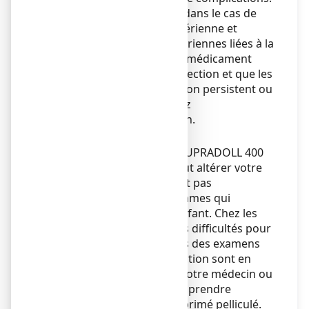
C’est ce que l’on a observé dans le cas de
pneumonies d’origine bactérienne et
d’infections cutanées bactériennes liées à la
varicelle. Si vous prenez ce médicament
alors que vous avez une infection et que les
symptômes de cette infection persistent ou
qu’ils s’aggravent, consultez
immédiatement un médecin.
Mises en garde spéciales
Si vous êtes une femme, IBUPRADOLL 400
mg, comprimé pelliculé peut altérer votre
fertilité. Son utilisation n'est pas
recommandée chez les femmes qui
souhaitent concevoir un enfant. Chez les
femmes qui présentent des difficultés pour
procréer ou chez lesquelles des examens
sur la fonction de reproduction sont en
cours, veuillez en parler à votre médecin ou
votre pharmacien avant de prendre
IBUPRADOLL 400 mg, comprimé pelliculé.