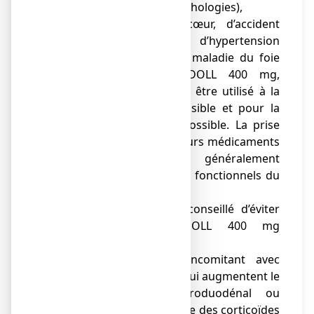
d’aggravation de ces pathologies),
● de maladie du cœur, d’accident
vasculaire cérébral, d’hypertension
artérielle, d’artérite, de maladie du foie
ou du rein. IBUPRADOLL 400 mg,
comprimé pelliculé doit être utilisé à la
dose la plus faible possible et pour la
durée la plus courte possible. La prise
concomitante de plusieurs médicaments
anti-douleur, peut généralement
conduire à des troubles fonctionnels du
rein,
● de varicelle. Il est conseillé d’éviter
l’utilisation d’IBUPRADOLL 400 mg
comprimé,
● de traitement concomitant avec
d'autres médicaments qui augmentent le
risque d'ulcère gastroduodénal ou
hémorragie, par exemple des corticoïdes