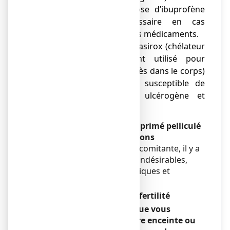
diminution de la dose d’ibuprofène
pourra être nécessaire en cas
d’association avec ces médicaments.
● L’association de déférasirox (chélateur
du fer, médicament utilisé pour
éliminer le fer en excès dans le corps)
et d’ibuprofène est susceptible de
majorer le risque ulcérogène et
digestif
IBUPRADOLL 400 mg, comprimé pelliculé
avec des aliments et boissons
En cas de prise d’alcool concomitante, il y a
un plus fort risque d’effets indésirables,
notamment les effets gastriques et
cérébraux.
Grossesse, allaitement et fertilité
Si vous êtes enceinte ou que vous
allaitez, si vous pensez être enceinte ou