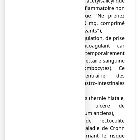
allergiques à l'acide acétylsalicylique
(aspirine) ou à un anti-inflammatoire non
stéroïdien (voir rubrique "Ne prenez
jamais IBUPRADOLL 400 mg, comprimé
pelliculé dans les cas suivants"),
● de troubles de la coagulation, de prise
d'un traitement anticoagulant car
l’ibuprofène peut temporairement
inhiber la fonction plaquettaire sanguine
(agrégation des thrombocytes). Ce
médicament peut entraîner des
manifestations gastro-intestinales
graves,
● d'antécédents digestifs (hernie hiatale,
hémorragie digestive, ulcère de
l'estomac ou du duodénum anciens),
● d’antécédents de rectocolite
hémorragique ou de maladie de Crohn
(voir rubrique 4 concernant le risque