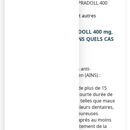
5. Comment conserver IBUPRADOLL 400
mg, comprimé pelliculé ?
6. Contenu de l’emballage et autres
informations.
1. QU’EST-CE QUE IBUPRADOLL 400 mg,
comprimé pelliculé ET DANS QUELS CAS
EST-IL UTILISE ?
AUTRES ANALGESIQUES ET
ANTIPYRETIQUES.
Ce médicament contient un anti-
inflammatoire non stéroïdien (AINS) :
l'ibuprofène.
Il est indiqué, chez l'adulte de plus de 15
ans, dans le traitement de courte durée de
la fièvre et/ou des douleurs telles que maux
de tête, états grippaux, douleurs dentaires,
courbatures et règles douloureuses.
Il est indiqué chez l’adulte, après au moins
un avis médical, dans le traitement de la