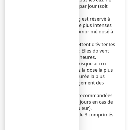
pas dépasser 3 comprimés par jour (soit
1200 mg par jour).
Le comprimé dosé à 400 mg est réservé à
des douleurs ou à une fièvre plus intenses
ou non soulagées par un comprimé dosé à
200 mg d'ibuprofène.
Les prises régulières permettent d'éviter les
pics de fièvre ou de douleur. Elles doivent
être espacées d'au moins 6 heures.
Le sujet âgé présentant un risque accru
d'effets indésirables, utilisez la dose la plus
faible possible pendant la durée la plus
courte nécessaire au soulagement des
symptômes.
Ne pas dépasser les doses recommandées
ni la durée de traitement (3 jours en cas de
fièvre, 5 jours en cas de douleur).
La posologie maximale est de 3 comprimés
par jour (1200 mg).
En cas de crise de migraine