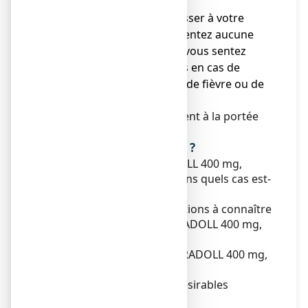
Voir rubrique 4.
● Vous devez vous adresser à votre
médecin si vous ne ressentez aucune
amélioration ou si vous vous sentez
moins bien après 5 jours en cas de
douleurs, 3 jours en cas de fièvre ou de
migraine.
Ne laissez pas ce médicament à la portée
des enfants.
Que contient cette notice ?
1. Qu'est-ce que IBUPRADOLL 400 mg,
comprimé pelliculé et dans quels cas est-
il utilisé ?
2. Quelles sont les informations à connaître
avant de prendre IBUPRADOLL 400 mg,
comprimé pelliculé ?
3. Comment prendre IBUPRADOLL 400 mg,
comprimé pelliculé ?
4. Quels sont les effets indésirables
éventuels ?