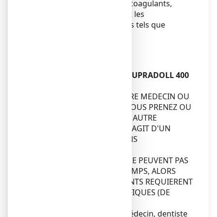
que corticoïdes oraux, anticoagulants,
certains antidépresseurs et les
antiagrégants plaquettaires tels que
l’aspirine.
Enfants et adolescents
Sans objet.
Autres médicaments et IBUPRADOLL 400
mg, comprimé pelliculé
VEUILLEZ INDIQUER A VOTRE MEDECIN OU
A VOTRE PHARMACIEN SI VOUS PRENEZ OU
AVEZ PRIS RECEMMENT UN AUTRE
MEDICAMENT, MEME S'IL S'AGIT D'UN
MEDICAMENT OBTENU SANS
ORDONNANCE.
CERTAINS MEDICAMENTS NE PEUVENT PAS
ETRE UTILISES EN MEME TEMPS, ALORS
QUE D'AUTRES MEDICAMENTS REQUIERENT
DES CHANGEMENTS SPECIFIQUES (DE
DOSE, PAR EXEMPLE).
Toujours informer votre médecin, dentiste