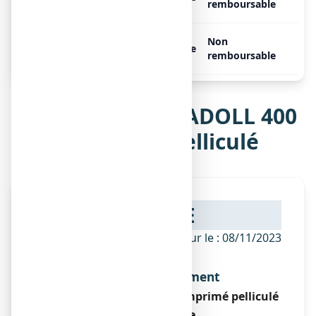
comprimés
remboursable
IBUPRADOLL 400 mg, 14
Non
Libre
comprimés
remboursable
Notice de IBUPRADOLL 400
mg, comprimé pelliculé
NOTICE
ANSM - Mis à jour le : 08/11/2023
Dénomination du médicament
IBUPRADOLL 400 mg, comprimé pelliculé
Ibuprofène