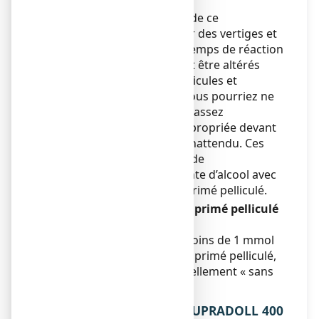
machines
Dans de rares cas, la prise de ce
médicament peut entraîner des vertiges et
des troubles de la vue. Le temps de réaction
et la concentration peuvent être altérés
pendant la conduite de véhicules et
l’utilisation de machines. Vous pourriez ne
plus être capable de réagir assez
rapidement et de façon appropriée devant
un événement soudain et inattendu. Ces
effets sont majorés en cas de
consommation concomitante d’alcool avec
IBUPRADOLL 400 mg comprimé pelliculé.
IBUPRADOLL 400 mg, comprimé pelliculé
contient du sodium
Ce médicament contient moins de 1 mmol
(23 mg) de sodium par comprimé pelliculé,
c’est-à-dire qu’il est essentiellement « sans
sodium ».
3. COMMENT PRENDRE IBUPRADOLL 400