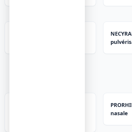
KALOBA 20 mg, comprimé
NECYRAN
pelliculé
pulvéris
PERUBORE INHALATION,
PRORHIN
capsule pour inhalation par
nasale
vapeur