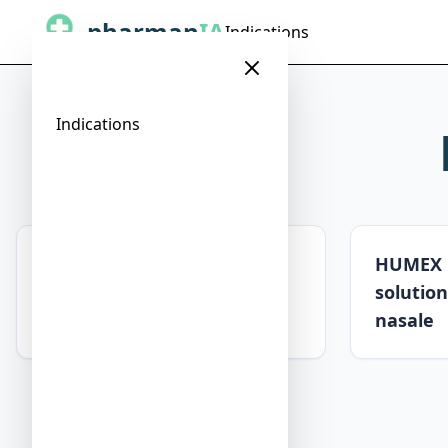
pharman
IA
Indications
Indications
ECHINACEE POURPRE
HUMEX 
HUMEXPHYTO, comprimé
solution
pelliculé
nasale