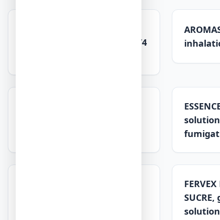
HUMEXLIB PARACETAMOL
AROMASO
CHLORPHENAMINE 500 mg/4
inhalat
mg, gélule
CALYPTOL INHALANT,
ESSENC
émulsion pour inhalation
solution
par fumigation
fumigat
FERVEX ADULTES, granulés
FERVEX
pour solution buvable en
SUCRE, 
sachet
solutio