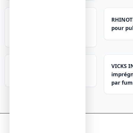
RHINOFEBRAL SANS SUCRE,
RHINOTR
poudre pour solution
pour pu
buvable en sachet
VICKS I
STORINYL, sirop
imprégn
par fum