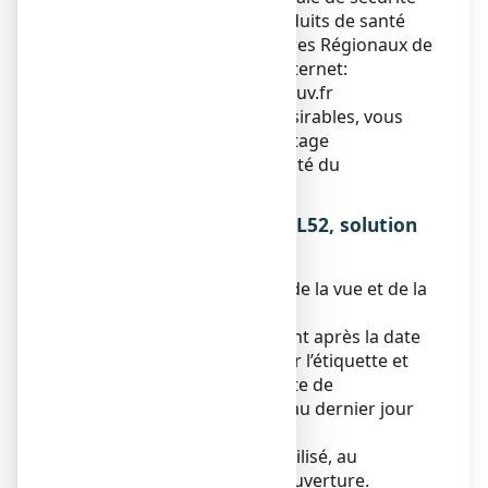
du médicament et des produits de santé
(ANSM) et réseau des Centres Régionaux de
Pharmacovigilance - Site internet:
www.signalement-sante.gouv.fr
En signalant les effets indésirables, vous
contribuez à fournir davantage
d’informations sur la sécurité du
médicament.
5. COMMENT CONSERVER L52, solution
buvable en gouttes ?
Tenir ce médicament hors de la vue et de la
portée des enfants.
N’utilisez pas ce médicament après la date
de péremption indiquée sur l’étiquette et
l’emballage extérieur. La date de
péremption fait référence au dernier jour
de ce mois.
Ce médicament doit être utilisé, au
maximum, 30 mois après ouverture.