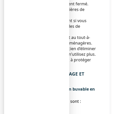
Tenir le flacon soigneusement fermé.
Pas de précautions particulières de
conservation.
N’utilisez pas ce médicament si vous
remarquez des signes visibles de
détérioration.
Ne jetez aucun médicament au tout-à-
l’égout
ou avec
les ordures ménagères.
Demandez à votre pharmacien d’éliminer
les médicaments que vous n’utilisez plus.
Ces mesures contribueront à protéger
l’environnement.
6. CONTENU DE L’EMBALLAGE ET
AUTRES INFORMATIONS
Ce que contient L52, solution buvable en
gouttes
● Les substances actives sont :
Aconitum napellus 3