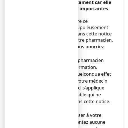
avant de prendre ce médicament car elle
contient des informations importantes
pour vous.
Vous devez toujours prendre ce
médicament en suivant scrupuleusement
les informations fournies dans cette notice
ou par votre médecin ou votre pharmacien.
● Gardez cette notice. Vous pourriez
avoir besoin de la relire.
● Adressez-vous à votre pharmacien
pour tout conseil ou information.
● Si vous ressentez un quelconque effet
indésirable, parlez-en à votre médecin
ou votre pharmacien. Ceci s’applique
aussi à tout effet indésirable qui ne
serait pas mentionné dans cette notice.
Voir rubrique 4.
● Vous devez vous adresser à votre
médecin si vous ne ressentez aucune