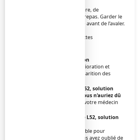
Mode d’administration
Ce médicament est à prendre, de
préférence, en dehors des repas. Garder le
médicament sous la langue avant de l’avaler.
Voie sublinguale.
Tenir le flacon compte-gouttes
verticalement.
Fréquence d’administration
Espacer les prises dès amélioration et
cesser les prises dès la disparition des
symptômes.
Si vous avez pris plus de L52, solution
buvable en gouttes que vous n’auriez dû
Consultez immédiatement votre médecin
ou votre pharmacien.
Si vous oubliez de prendre L52, solution
buvable en gouttes
Ne prenez pas de dose double pour
compenser la dose que vous avez oublié de