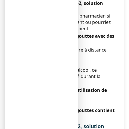
Autres médicaments et L52, solution
buvable en gouttes
Informez votre médecin ou pharmacien si
vous prenez, avez récemment ou pourriez
prendre tout autre médicament.
L52, solution buvable en gouttes avec des
aliments et boissons
Ce médicament est à prendre à distance
des repas.
Grossesse et allaitement
En raison de la présence d’alcool, ce
médicament est déconseillé durant la
grossesse et l’allaitement.
Conduite de véhicules et utilisation de
machines
Sans objet.
L52, solution buvable en gouttes contient
de l’éthanol.
3. COMMENT PRENDRE L52, solution