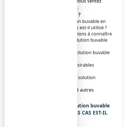
amélioration ou si vous vous sentez
moins bien après 3 jours.
Que contient cette notice ?
1. Qu'est-ce que L52, solution buvable en
gouttes et dans quels cas est-il utilisé ?
2. Quelles sont les informations à connaître
avant de prendre L52, solution buvable
en gouttes ?
3. Comment prendre L52, solution buvable
en gouttes ?
4. Quels sont les effets indésirables
éventuels ?
5. Comment conserver L52, solution
buvable en gouttes ?
6. Contenu de l’emballage et autres
informations.
1. QU’EST-CE QUE L52, solution buvable
en gouttes ET DANS QUELS CAS EST-IL
UTILISE ?