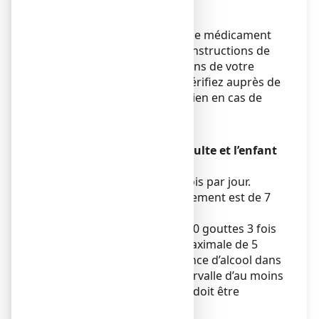
buvable en gouttes ?
Veillez à toujours prendre ce médicament
en suivant exactement les instructions de
cette notice ou les indications de votre
médecin ou pharmacien. Vérifiez auprès de
votre médecin ou pharmacien en cas de
doute.
Posologie
Médicament réservé à l’adulte et l’enfant
de plus de 3 ans.
Adultes : 20 gouttes 3 à 6 fois par jour.
La durée maximale du traitement est de 7
jours.
Enfants à partir de 3 ans : 10 gouttes 3 fois
par jour pour une durée maximale de 5
jours en raison de la présence d’alcool dans
la solution buvable. Un intervalle d’au moins
4 heures entre deux prises doit être
respecté.