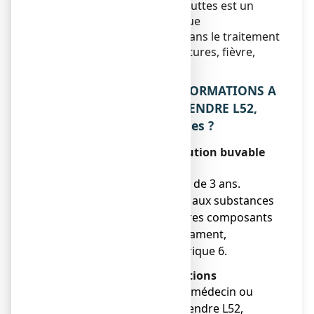
L52, solution buvable en gouttes est un
médicament homéopathique
traditionnellement utilisé dans le traitement
des états grippaux (courbatures, fièvre,
maux de tête, frissons).
2. QUELLES SONT LES INFORMATIONS A
CONNAITRE AVANT DE PRENDRE L52,
solution buvable en gouttes ?
Ne prenez jamais L52, solution buvable
en gouttes :
● Chez l’enfant de moins de 3 ans.
● Si vous êtes allergique aux substances
actives ou à l’un des autres composants
contenus dans ce médicament,
mentionnés dans la rubrique 6.
Avertissements et précautions
● Adressez-vous à votre médecin ou
pharmacien avant de prendre L52,