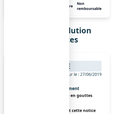
L52, 1 flacon de 30 ml
Non
Libre
remboursable
Notice de L52, solution
buvable en gouttes
NOTICE
ANSM - Mis à jour le : 27/06/2019
Dénomination du médicament
L52, solution buvable en gouttes
Encadré
Veuillez lire attentivement cette notice