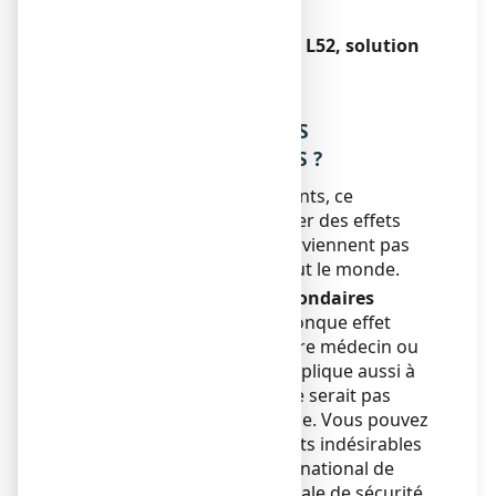
prendre.
Si vous arrêtez de prendre L52, solution
buvable en gouttes
Sans objet.
4. QUELS SONT LES EFFETS
INDESIRABLES EVENTUELS ?
Comme tous les médicaments, ce
médicament peut provoquer des effets
indésirables, mais ils ne surviennent pas
systématiquement chez tout le monde.
Déclaration des effets secondaires
Si vous ressentez un quelconque effet
indésirable, parlez-en à votre médecin ou
votre pharmacien. Ceci s’applique aussi à
tout effet indésirable qui ne serait pas
mentionné dans cette notice. Vous pouvez
également déclarer les effets indésirables
directement via le système national de
déclaration : Agence nationale de sécurité