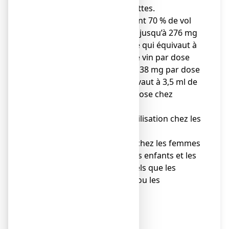
solution buvable en gouttes.
● Ce médicament contient 70 % de vol
d’éthanol (alcool), c.-à-d. jusqu’à 276 mg
par dose (20 gouttes), ce qui équivaut à
6,9 ml de bière, 2,8 ml de vin par dose
chez l’adulte, et jusqu’à 138 mg par dose
(10 gouttes), ce qui équivaut à 3,5 ml de
bière, 1,4 ml de vin par dose chez
l’enfant.
● Dangereux en cas d’utilisation chez les
personnes alcooliques.
● À prendre en compte chez les femmes
enceintes ou allaitant, les enfants et les
groupes à haut risque tels que les
insuffisants hépatiques ou les
épileptiques.
Enfants
Sans objet.