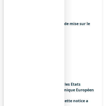
LABORATOIRES LEHNING
3 RUE DU PETIT MARAIS
57640 SAINTE-BARBE
FRANCE
Exploitant de l’autorisation de mise sur le
marché
LABORATOIRES LEHNING
3 RUE DU PETIT MARAIS
57640 SAINTE-BARBE
FRANCE
Fabricant
LABORATOIRES LEHNING
3 RUE DU PETIT MARAIS
57640 SAINTE-BARBE
FRANCE
Noms du médicament dans les Etats
membres de l'Espace Economique Européen
Sans objet.
La dernière date à laquelle cette notice a