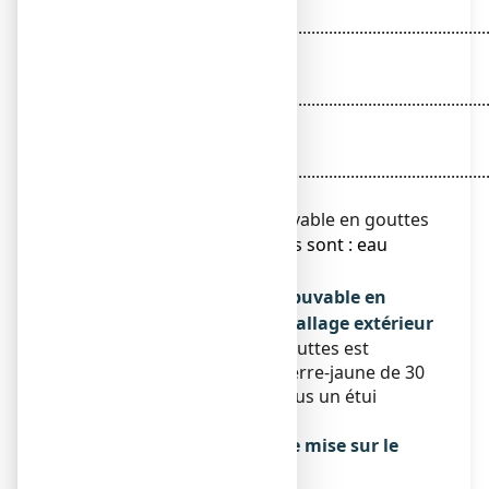
Gelsemium 6
DH....................................................................................
2,667 ml
Senega 2
DH....................................................................................
2,667 ml
Eucalyptus globulus
TM....................................................................................
6,000 ml
pour 30 ml de solution buvable en gouttes
● Les autres composants sont : eau
purifiée, éthanol.
Qu’est-ce que L52, solution buvable en
gouttes et contenu de l’emballage extérieur
L52, solution buvable en gouttes est
conditionné en flacon de verre-jaune de 30
ml avec compte-gouttes sous un étui
cartonné.
Titulaire de l’autorisation de mise sur le
marché