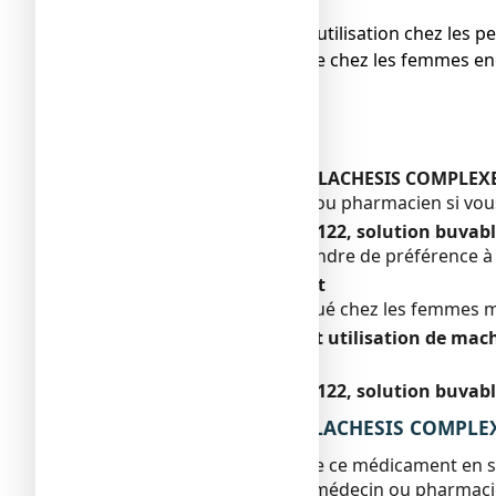
dose.
● Dangereux en cas d’utilisation chez les p
● À prendre en compte chez les femmes encei
épileptiques.
Enfants et adolescents
Sans objet.
Autres médicaments et LACHESIS COMPLEXE 
Informez votre médecin ou pharmacien si vou
LACHESIS COMPLEXE N°122, solution buvable
Ce médicament est à prendre de préférence à 
Grossesse et allaitement
Ce médicament est indiqué chez les femmes 
Conduite de véhicules et utilisation de mac
Sans objet.
LACHESIS COMPLEXE N°122, solution buvable 
3. COMMENT PRENDRE LACHESIS COMPLEXE N
Veillez à toujours prendre ce médicament en s
Vérifiez auprès de votre médecin ou pharmaci