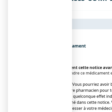
Dénomination du médicament
Encadré
Veuillez lire attentivement cette notice av
Vous devez toujours prendre ce médicament en
pharmacien.
● Gardez cette notice. Vous pourriez avoir b
● Adressez-vous à votre pharmacien pour to
● Si vous ressentez un quelconque effet ind
ne serait pas mentionné dans cette notice. 
● Vous devez vous adresser à votre médecin