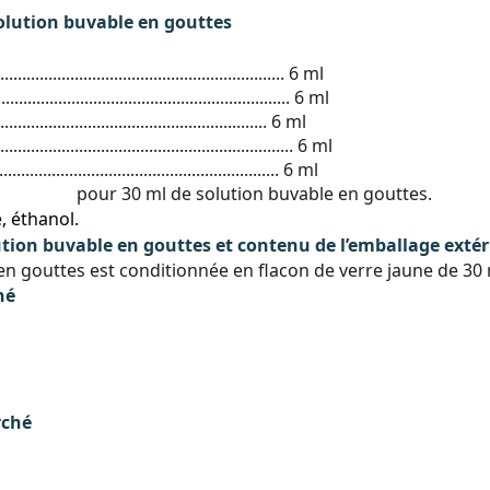
lution buvable en gouttes
......................................................... 6 ml
......................................................... 6 ml
.......................................................... 6 ml
.......................................................... 6 ml
.......................................................... 6 ml
pour 30 ml de solution buvable en gouttes.
, éthanol.
ion buvable en gouttes et contenu de l’emballage extér
 gouttes est conditionnée en flacon de verre jaune de 30 
hé
rché