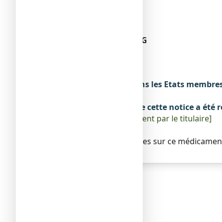
57640 SAINTE-BARBE
FRANCE
Fabricant
LABORATOIRES LEHNING
3 RUE DU PETIT MARAIS
57640 SAINTE-BARBE
FRANCE
Noms du médicament dans les Etats membres
Sans objet.
La dernière date à laquelle cette notice a été r
[à compléter ultérieurement par le titulaire]
Autres
Des informations détaillées sur ce médicament 