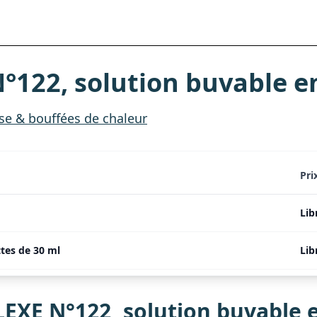
122, solution buvable e
e & bouffées de chaleur
Pri
Lib
tes de 30 ml
Lib
EXE N°122, solution buvable 