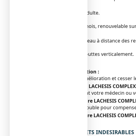
Posologie
Médicament réservé à l’adulte.
20 gouttes 3 fois par jour.
Durée de traitement : 1 mois, renouvelable sur
Mode d’administration
A prendre dans un peu d’eau à distance des rep
Voie sublinguale.
Tenir le flacon compte-gouttes verticalement.
Fréquence d’administration :
Espacer les prises dès amélioration et cesser 
Si vous avez pris plus de LACHESIS COMPLEX
Consultez immédiatement votre médecin ou v
Si vous oubliez de prendre LACHESIS COMPL
Ne prenez pas de dose double pour compenser
Si vous arrêtez de prendre LACHESIS COMPL
Sans objet.
4. QUELS SONT LES EFFETS INDESIRABLES