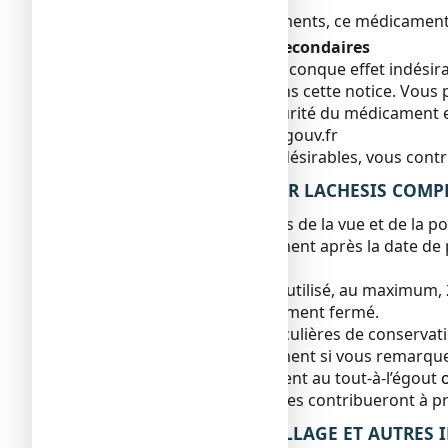
Comme tous les médicaments, ce médicament pe
Déclaration des effets secondaires
Si vous ressentez un quelconque effet indésira
serait pas mentionné dans cette notice. Vous p
Agence nationale de sécurité du médicament e
www.signalement-sante.gouv.fr
En signalant les effets indésirables, vous con
5. COMMENT CONSERVER LACHESIS COMPLEX
Tenir ce médicament hors de la vue et de la po
N’utilisez pas ce médicament après la date de 
jour de ce mois.
Le médicament doit être utilisé, au maximum, 
Tenir le flacon soigneusement fermé.
Pas de précautions particulières de conservat
N’utilisez pas ce médicament si vous remarquez
Ne jetez aucun médicament au tout-à-l’égout
n’utilisez plus. Ces mesures contribueront à p
6. CONTENU DE L’EMBALLAGE ET AUTRES