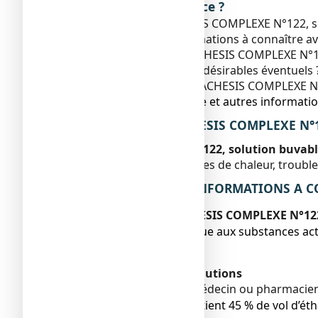
Que contient cette notice ?
1. Qu'est-ce que LACHESIS COMPLEXE N°122, solu
2. Quelles sont les informations à connaître
3. Comment prendre LACHESIS COMPLEXE N°122
4. Quels sont les effets indésirables éventuels 
5. Comment conserver LACHESIS COMPLEXE N°1
6. Contenu de l’emballage et autres informatio
1. QU’EST-CE QUE LACHESIS COMPLEXE N°12
LACHESIS COMPLEXE N°122, solution buvabl
de la ménopause (bouffées de chaleur, trouble 
2. QUELLES SONT LES INFORMATIONS A CO
Ne prenez jamais LACHESIS COMPLEXE N°122,
● si vous êtes allergique aux substances a
● chez l’enfant.
Avertissements et précautions
Adressez-vous à votre médecin ou pharmacien
● Ce médicament contient 45 % de vol d’éthan