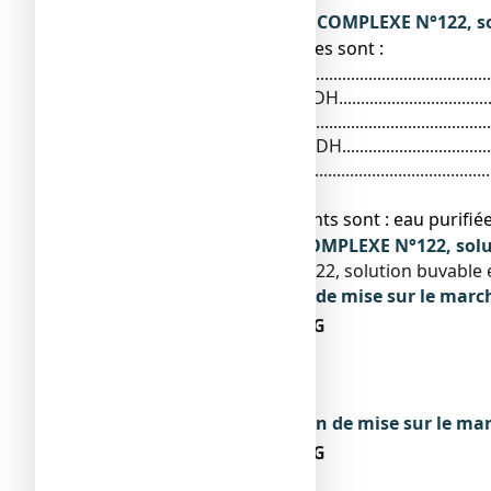
Ce que contient LACHESIS COMPLEXE N°122, so
● Les substances actives sont :
Lachesis mutus 10 DH................................................
Kalium carbonicum 6 DH............................................
Bryonia 4 DH............................................................
Cactus grandiflorus 3 DH...........................................
Glonoinum 8 DH........................................................
● Les autres composants sont : eau purifiée
Qu’est-ce que LACHESIS COMPLEXE N°122, solut
LACHESIS COMPLEXE N°122, solution buvable en
Titulaire de l’autorisation de mise sur le marc
LABORATOIRES LEHNING
3 RUE DU PETIT MARAIS
57640 SAINTE-BARBE
FRANCE
Exploitant de l’autorisation de mise sur le ma
LABORATOIRES LEHNING
3 RUE DU PETIT MARAIS