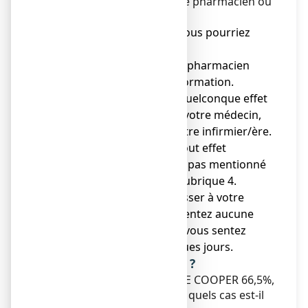
ou par votre médecin, votre pharmacien ou
votre infirmier/ère.
● Gardez cette notice. Vous pourriez
avoir besoin de la relire.
● Adressez-vous à votre pharmacien
pour tout conseil ou information.
● Si vous ressentez un quelconque effet
indésirable, parlez-en à votre médecin,
votre pharmacien ou votre infirmier/ère.
Ceci s’applique aussi à tout effet
indésirable qui ne serait pas mentionné
dans cette notice. Voir rubrique 4.
● Vous devez vous adresser à votre
médecin si vous ne ressentez aucune
amélioration ou si vous vous sentez
moins bien après quelques jours.
Que contient cette notice ?
1. Qu'est-ce que LACTULOSE COOPER 66,5%,
solution buvable et dans quels cas est-il