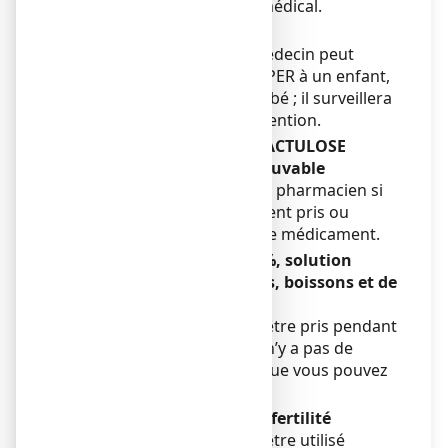
plus longtemps sans avis médical.
Enfants
Dans certains cas, votre médecin peut
prescrire LACTULOSE COOPER à un enfant,
à un nourrisson ou à un bébé ; il surveillera
alors le traitement avec attention.
Autres médicaments et LACTULOSE
COOPER 66,5%, solution buvable
Informez votre médecin ou pharmacien si
vous prenez, avez récemment pris ou
pourriez prendre tout autre médicament.
LACTULOSE COOPER 66,5%, solution
buvable avec des aliments, boissons et de
l’alcool
LACTULOSE COOPER peut être pris pendant
ou en dehors des repas. Il n’y a pas de
restriction concernant ce que vous pouvez
manger ou boire.
Grossesse, allaitement et fertilité
LACTULOSE COOPER peut être utilisé