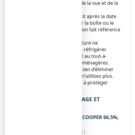
Tenir ce médicament hors de la vue et de la
portée des enfants.
N’utilisez pas ce médicament après la date
de péremption indiquée sur la boîte ou le
flacon. La date de péremption fait référence
au dernier jour de ce mois.
A conserver à une température ne
dépassant pas 25°C. Ne pas réfrigérer.
Ne jetez aucun médicament au tout-à-
l’égout
ou avec
les ordures ménagères.
Demandez à votre pharmacien d’éliminer
les médicaments que vous n’utilisez plus.
Ces mesures contribueront à protéger
l’environnement.
6. CONTENU DE L’EMBALLAGE ET
AUTRES INFORMATIONS
Ce que contient LACTULOSE COOPER 66,5%,
solution buvable
● La substance active est :