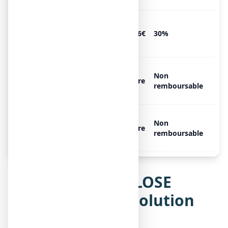
LACTULOSE COOPER 66,5 %,
1 flacon de 200 ml avec
2.66€
30%
gobelet doseur
LACTULOSE COOPER 66,5 %,
Non
1 flacon de 300 ml avec
Libre
remboursable
gobelet doseur
LACTULOSE COOPER 66,5 %,
Non
1 flacon de 500 ml avec
Libre
remboursable
gobelet doseur
Notice de LACTULOSE
COOPER 66,5 %, solution
buvable