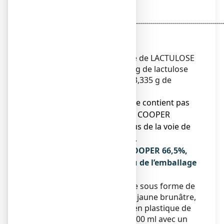
Lactulose
liquide..............................................................................
3,335 g
Pour 5 ml
1 ml de solution buvable de LACTULOSE
COOPER contient 667 mg de lactulose
liquide et 5 ml contient 3,335 g de
lactulose liquide.
● LACTULOSE COOPER ne contient pas
d’excipients. LACTULOSE COOPER
contient des résidus issus de la voie de
synthèse (voir section 2).
Qu’est-ce que LACTULOSE COOPER 66,5%,
solution buvable et contenu de l’emballage
extérieur
Ce médicament se présente sous forme de
solution buvable incolore à jaune brunâtre,
limpide, visqueuse. Flacon en plastique de
200 ml, 300 ml, 500 ml et 1000 ml avec un