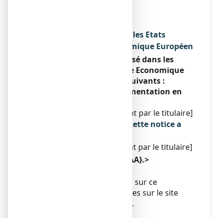
VEERWEG 12
8121 AA OLST
PAYS-BAS
Noms du médicament dans les Etats
membres de l'Espace Economique Européen
Ce médicament est autorisé dans les
Etats membres de l'Espace Economique
Européen sous les noms suivants :
Conformément à la réglementation en
vigueur.
[A compléter ultérieurement par le titulaire]
La dernière date à laquelle cette notice a
été révisée est :
[à compléter ultérieurement par le titulaire]
< {MM/AAAA}>< {mois AAAA}.>
Autres
Des informations détaillées sur ce
médicament sont disponibles sur le site
Internet de l’ANSM (France).