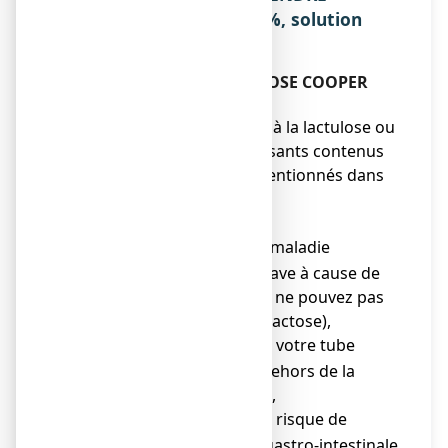
LACTULOSE COOPER 66,5%, solution
buvable ?
Ne prenez jamais LACTULOSE COOPER
66,5%, solution buvable :
● si vous êtes allergique à la lactulose ou
à l’un des autres composants contenus
dans ce médicament, mentionnés dans
les rubriques 2 et 6,
● si vous souffrez de :
galactosémie (maladie
o
génétique grave à cause de
laquelle vous ne pouvez pas
digérer le galactose),
obstruction de votre tube
o
digestif (en dehors de la
constipation),
perforation ou risque de
o
perforation gastro-intestinale