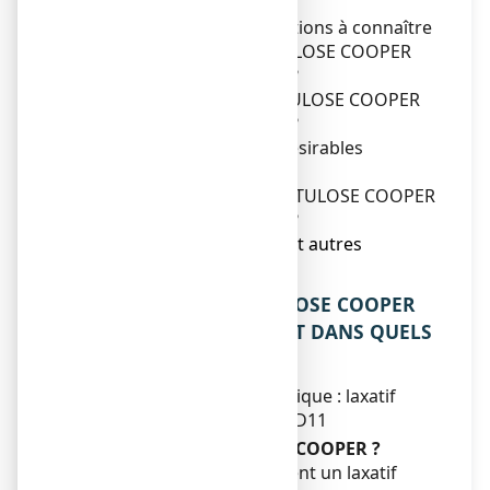
utilisé ?
2. Quelles sont les informations à connaître
avant de prendre LACTULOSE COOPER
66,5%, solution buvable ?
3. Comment prendre LACTULOSE COOPER
66,5%, solution buvable ?
4. Quels sont les effets indésirables
éventuels ?
5. Comment conserver LACTULOSE COOPER
66,5%, solution buvable ?
6. Contenu de l’emballage et autres
informations.
1. QU’EST-CE QUE LACTULOSE COOPER
66,5%, solution buvable ET DANS QUELS
CAS EST-IL UTILISE ?
Classe pharmacothérapeutique : laxatif
osmotique - code ATC : A06D11
Qu’est-ce que
LACTULOSE
COOPER ?
LACTULOSE COOPER contient un laxatif