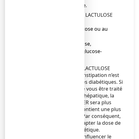
● si vous avez un diabète.
Vous ne devez pas prendre
LACTULOSE
COOPER
si vous souffrez :
● d’intolérance au galactose ou au
fructose,
● de déficit total en lactase,
● de malabsorption du glucose-
galactose.
La posologie habituelle de LACTULOSE
COOPER utilisée dans la constipation n’est
pas susceptible d’affecter les diabétiques. Si
vous êtes diabétique et que vous être traité
pour une encéphalopathie hépatique, la
dose de LACTULOSE COOPER sera plus
élevée. Cette dose élevée contient une plus
grande quantité de sucre. Par conséquent,
il peut être nécessaire d’adapter la dose de
votre médicament antidiabétique.
LACTULOSE COOPER peut influencer le