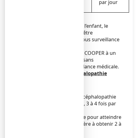
de moins de
par jour
par jour
1 an
Utilisation chez les enfants
L’utilisation de laxatifs chez l’enfant, le
nourrisson ou le bébé doit être
exceptionnelle et se faire sous surveillance
médicale.
Ne donnez pas LACTULOSE COOPER à un
enfant de moins de 14 ans sans
prescription et sans surveillance médicale.
Posologie en cas d’encéphalopathie
hépatique :
Adultes
La dose d'attaque pour l’encéphalopathie
hépatique est de 30 à 45 ml, 3 à 4 fois par
jour.
Cette dose peut être ajustée pour atteindre
la dose d’entretien de manière à obtenir 2 à
3 selles molles par jour.
Utilisation chez les enfants