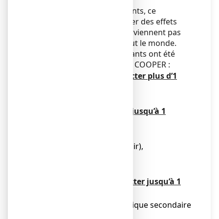
Comme tous les médicaments, ce
médicament peut provoquer des effets
indésirables, mais ils ne surviennent pas
systématiquement chez tout le monde.
Les effets indésirables suivants ont été
rapportés avec LACTULOSE COOPER :
Très fréquent (pouvant affecter plus d’1
patient sur 10)
● diarrhée.
Fréquent (pouvant affecter jusqu’à 1
patient sur 10)
● flatulence (gaz),
● nausées (envie de vomir),
● vomissements,
● douleur abdominale.
Peu fréquent (pouvant affecter jusqu’à 1
patient sur 100)
● déséquilibre électrolytique secondaire
à la diarrhée.