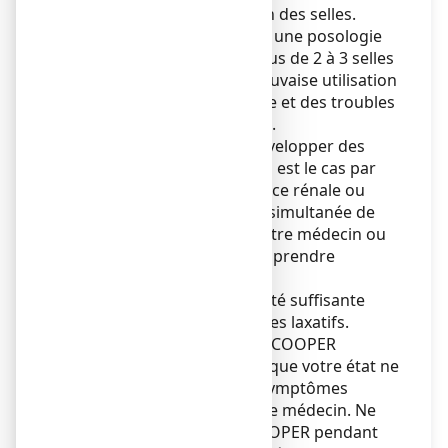
réflexe normal d’évacuation des selles.
Une utilisation chronique à une posologie
non adaptée (entraînant plus de 2 à 3 selles
molles par jour) ou une mauvaise utilisation
peut entraîner une diarrhée et des troubles
de la balance électrolytique.
Si vous avez tendance à développer des
troubles électrolytiques (tel est le cas par
exemple en cas d’insuffisance rénale ou
hépatique ou lors de prise simultanée de
diurétiques), parlez-en à votre médecin ou
votre pharmacien avant de prendre
LACTULOSE COOPER.
Vous devez boire en quantité suffisante
durant un traitement par des laxatifs.
Si vous prenez LACTULOSE COOPER
pendant plusieurs jours et que votre état ne
s’améliore pas ou que les symptômes
s’aggravent, consultez votre médecin. Ne
prenez pas LACTULOSE COOPER pendant