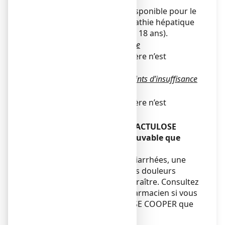
Il n’existe pas de donnée disponible pour le
traitement de l’encéphalopathie hépatique
chez l’enfant (nouveau-né à 18 ans).
Utilisation chez la personne âgée
Aucune posologie particulière n’est
recommandée.
Utilisation chez les patients atteints d’insuffisance
hépatique ou rénale
Aucune posologie particulière n’est
recommandée.
Si vous avez pris plus de LACTULOSE
COOPER 66,5%, solution buvable que
vous n’auriez dû
En cas de surdosage, des diarrhées, une
fuite des électrolytes ou des douleurs
abdominales peuvent apparaître. Consultez
votre médecin ou votre pharmacien si vous
avez pris plus de LACTULOSE COOPER que
vous n’auriez dû.