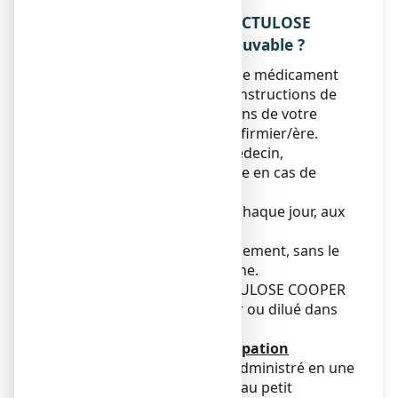
3. COMMENT PRENDRE LACTULOSE
COOPER 66,5%, solution buvable ?
Veillez à toujours prendre ce médicament
en suivant exactement les instructions de
cette notice ou les indications de votre
médecin, pharmacien ou infirmier/ère.
Vérifiez auprès de votre médecin,
pharmacien ou infirmier/ère en cas de
doute.
Prenez votre médicament chaque jour, aux
mêmes moments.
Avalez le médicament rapidement, sans le
conserver dans votre bouche.
Vous pouvez prendre LACTULOSE COOPER
66,5%, solution buvable pur ou dilué dans
un liquide.
Posologie en cas de constipation
Ce médicament peut être administré en une
prise par jour, par exemple au petit