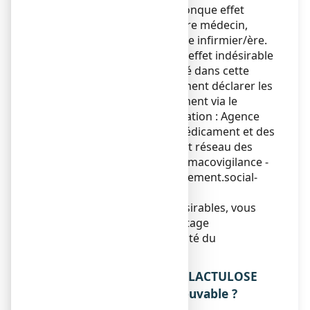
Si vous ressentez un quelconque effet
indésirable, parlez-en à votre médecin,
votre pharmacien ou à votre infirmier/ère.
Ceci s’applique aussi à tout effet indésirable
qui ne serait pas mentionné dans cette
notice. Vous pouvez également déclarer les
effets indésirables directement via le
système national de déclaration : Agence
nationale de sécurité du médicament et des
produits de santé (ANSM) et réseau des
Centres Régionaux de Pharmacovigilance -
Site internet :
https://signalement.social-
sante.gouv.fr
En signalant les effets indésirables, vous
contribuez à fournir davantage
d’informations sur la sécurité du
médicament.
5. COMMENT CONSERVER LACTULOSE
COOPER 66,5%, solution buvable ?