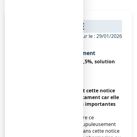
NOTICE
ANSM - Mis à jour le : 29/01/2026
Dénomination du médicament
LACTULOSE COOPER 66,5%, solution
buvable
Lactulose
Encadré
Veuillez lire attentivement cette notice
avant de prendre ce médicament car elle
contient des informations importantes
pour vous.
Vous devez toujours prendre ce
médicament en suivant scrupuleusement
les informations fournies dans cette notice