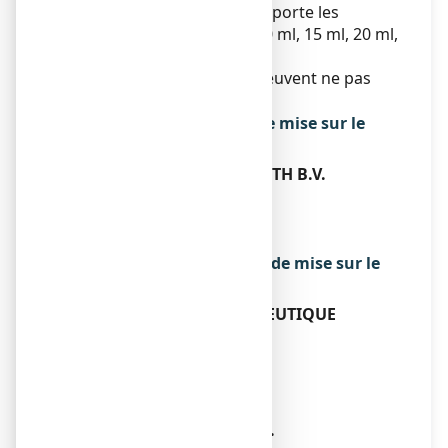
godet en plastique qui comporte les
graduations 2,5 ml, 5 ml, 10 ml, 15 ml, 20 ml,
25 ml et 30 ml.
Toutes les présentations peuvent ne pas
être commercialisées.
Titulaire de l’autorisation de mise sur le
marché
COOPER CONSUMER HEALTH B.V.
VERRIJN STUARTWEG 60
1112 AX DIEMEN
pays bas
Exploitant de l’autorisation de mise sur le
marché
COOPERATION PHARMACEUTIQUE
FRANCAISE
PLACE LUCIEN AUVERT
77020 MELUN CEDEX
Fabricant
ABBOTT BIOLOGICALS B.V.