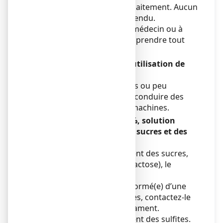
pendant la grossesse et l’allaitement. Aucun
effet sur la fertilité n’est attendu.
Demandez conseil à votre médecin ou à
votre pharmacien avant de prendre tout
médicament.
Conduite de véhicules et utilisation de
machines
LACTULOSE COOPER n’a pas ou peu
d'influence sur l'aptitude à conduire des
véhicules ou à utiliser des machines.
LACTULOSE COOPER 66,5%, solution
buvable contient certains sucres et des
sulfites
LACTULOSE COOPER contient des sucres,
tels que les sucres du lait (lactose), le
galactose, ou le fructose.
Si votre médecin vous a informé(e) d’une
intolérance à certains sucres, contactez-le
avant de prendre ce médicament.
LACTULOSE COOPER contient des sulfites.