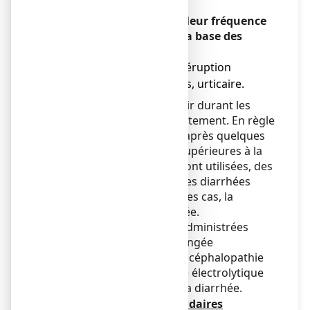
Fréquence indéterminée (leur fréquence
ne peut être estimée sur la base des
données disponibles) :
● réactions allergiques, éruption
cutanée, démangeaisons, urticaire.
Une flatulence peut survenir durant les
premières semaines de traitement. En règle
générale, celle-ci disparaît après quelques
jours. Lorsque des doses supérieures à la
posologie recommandée sont utilisées, des
douleurs abdominales et des diarrhées
peuvent apparaître. Dans ces cas, la
posologie doit être diminuée.
Si des doses élevées sont administrées
pendant une période prolongée
(habituellement en cas d'encéphalopathie
hépatique), un déséquilibre électrolytique
peut apparaître du fait de la diarrhée.
Déclaration des effets secondaires