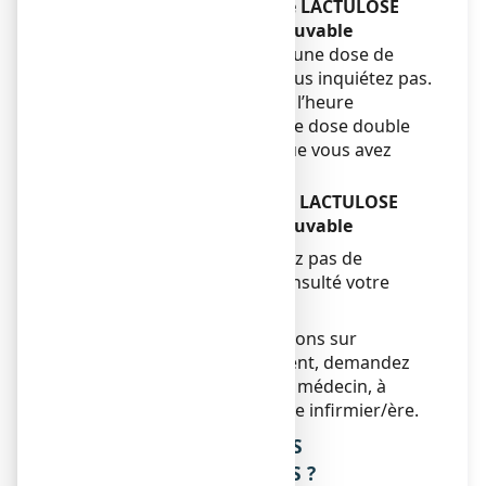
Si vous oubliez de prendre LACTULOSE
COOPER 66,5%, solution buvable
Si vous oubliez de prendre une dose de
LACTULOSE COOPER, ne vous inquiétez pas.
Prenez la prochaine dose à l’heure
habituelle. Ne prenez pas de dose double
pour compenser la dose que vous avez
oublié de prendre.
Si vous arrêtez de prendre LACTULOSE
COOPER 66,5%, solution buvable
N’arrêtez pas ou ne changez pas de
traitement avant d’avoir consulté votre
médecin.
Si vous avez d’autres questions sur
l’utilisation de ce médicament, demandez
plus d’informations à votre médecin, à
votre pharmacien ou à votre infirmier/ère.
4. QUELS SONT LES EFFETS
INDESIRABLES EVENTUELS ?