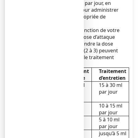
déjeuner ou en deux prises par jour, en
utilisant le godet gradué pour administrer
avec précision la dose appropriée de
LACTULOSE COOPER.
Après quelques jours, en fonction de votre
réponse au traitement, la dose d’attaque
peut être ajustée pour atteindre la dose
d’entretien. Plusieurs jours (2 à 3) peuvent
être nécessaires avant que le traitement
n’agisse.
Patient
Traitement
Traitement
d’attaque
d’entretien
Adultes et
15 à 45 ml
15 à 30 ml
adolescents
par jour
par jour
(≥ 15 ans)
Enfants de 7
15 ml par
10 à 15 ml
à 14 ans
jour
par jour
Enfants de 1
5 à 10 ml
5 à 10 ml
à 6 ans
par jour
par jour
Nourrissons
2,5 à 5 ml
jusqu’à 5 ml