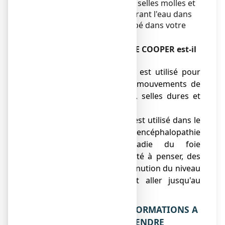
appelé lactulose. Il rend les selles molles et
plus faciles à passer, en attirant l'eau dans
l'intestin. Il n'est pas absorbé dans votre
corps.
Dans quels cas LACTULOSE COOPER est-il
utilisé ?
● LACTULOSE COOPER est utilisé pour
traiter la constipation (mouvements de
l’intestin peu fréquents, selles dures et
sèches).
● LACTULOSE COOPER est utilisé dans le
traitement de l'encéphalopathie
hépatique (une maladie du foie
provoquant une difficulté à penser, des
tremblements, une diminution du niveau
de conscience pouvant aller jusqu'au
coma).
2. QUELLES SONT LES INFORMATIONS A
CONNAITRE AVANT DE PRENDRE