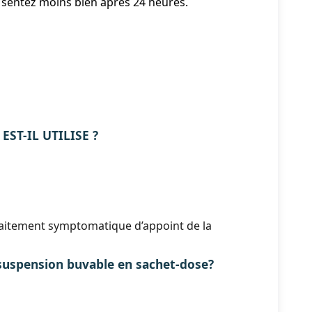
 sentez moins bien après 24 heures.
EST-IL UTILISE ?
raitement symptomatique d’appoint de la
spension buvable en sachet-dose?