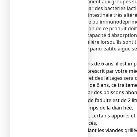
Les patients qui appartiennent aux groupes su
De rares cas d'infection par des bactéries lac
barrière de la muqueuse intestinale très altéré
Patient gravement malade ou immunodéprimé o
aéroportée, la manipulation de ce produit doit
Patients présentant une capacité d'absorption 
d'une surveillance particulière lorsqu'ils sont 
Autres risques :
en cas de pancréatite aiguë sé
Précautions d’emploi :
● Chez l’enfant de moins de 6 ans, il est im
orale éventuellement prescrit par votre méd
La suppression du lait et des laitages sera 
● Chez l’enfant de
p
lus de 6 ans, ce traite
Se réhydrater par des boissons abond
o
moyenne en eau de l’adulte est de 2 lit
S’alimenter le temps de la diarrhée,
o
■ En excluant certains apports et p
boissons glacés,
■ En privilégiant les viandes grillée