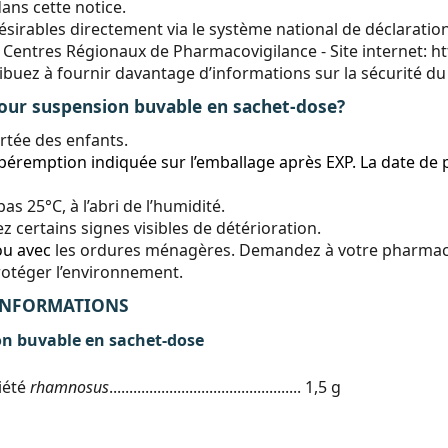
ans cette notice.
ésirables directement via le système national de déclarati
 Centres Régionaux de Pharmacovigilance - Site internet:
ht
tribuez à fournir davantage d’informations sur la sécurité 
r suspension buvable en sachet-dose?
rtée des enfants.
péremption indiquée sur l’emballage après EXP. La date de 
 25°C, à l’abri de l’humidité.
 certains signes visibles de détérioration.
ou avec
les ordures ménagères. Demandez à votre pharmaci
rotéger l’environnement.
 INFORMATIONS
on buvable en sachet-dose
iété
rhamnosus
................................................ 1,5 g