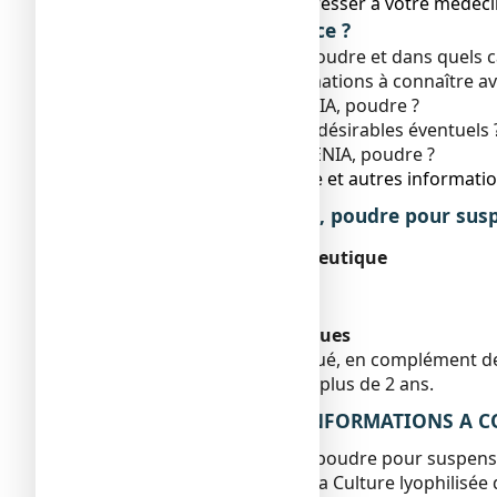
● Vous devez vous adresser à votre médecin
Que contient cette notice ?
1. Qu'est-ce que LENIA, poudre et dans quels cas
2. Quelles sont les informations à connaître 
3. Comment prendre LENIA, poudre ?
4. Quels sont les effets indésirables éventuels 
5. Comment conserver LENIA, poudre ?
6. Contenu de l’emballage et autres informatio
1. QU’EST-CE QUE LENIA, poudre pour sus
Classe pharmacothérapeutique
MICROORGANISMES
ANTIDIARRHEIQUES
Indications thérapeutiques
Ce médicament est indiqué, en complément de 
diarrhée chez l’enfant de plus de 2 ans.
2. QUELLES SONT LES INFORMATIONS A CO
Ne prenez jamais LENIA, poudre pour suspens
Si vous êtes allergique à la Culture lyophilisée