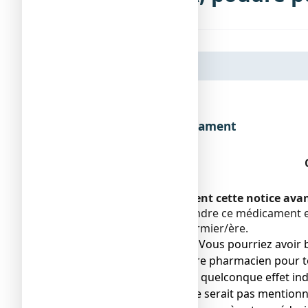
Dénomination du médicament
Encadré
Veuillez lire attentivement cette notice av
Vous devez toujours prendre ce médicament en
pharmacien ou votre infirmier/ère.
● Gardez cette notice. Vous pourriez avoir b
● Adressez-vous à votre pharmacien pour to
● Si vous ressentez un quelconque effet ind
effet indésirable qui ne serait pas mentionn