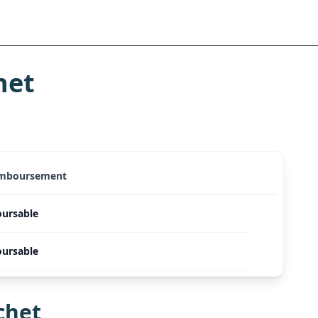
het
emboursement
ursable
ursable
chet