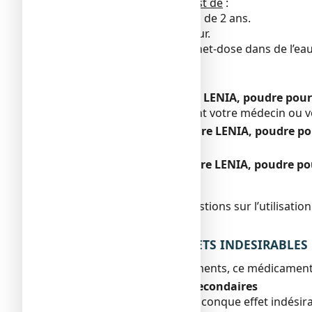
La dose recommandée est de
:
Réservé à l’enfant de plus de 2 ans.
1 à 4 sachet-doses par jour.
Avaler le contenu du sachet-dose dans de l’eau
Mode d’administration
:
Voie orale.
Si vous avez pris plus de LENIA, poudre pou
Consultez immédiatement votre médecin ou v
Si vous oubliez de prendre LENIA, poudre p
Sans objet.
Si vous arrêtez de prendre LENIA, poudre p
Sans objet.
Si vous avez d’autres questions sur l’utilisa
infirmier/ère
4. QUELS SONT LES EFFETS INDESIRABLES
Comme tous les médicaments, ce médicament p
Déclaration des effets secondaires
Si vous ressentez un quelconque effet indésira