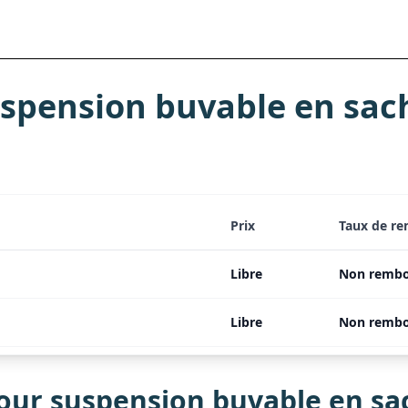
uspension buvable en sac
Prix
Taux de r
Libre
Non rembo
Libre
Non rembo
our suspension buvable en sa