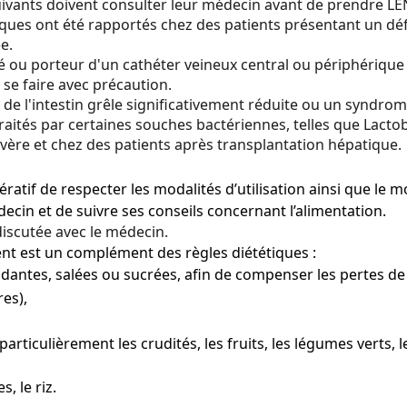
ivants doivent consulter leur médecin avant de prendre LENI
tiques ont été rapportés chez des patients présentant un dé
e.
u porteur d'un cathéter veineux central ou périphérique 
 se faire avec précaution.
de l'intestin grêle significativement réduite ou un syndrom
traités par certaines souches bactériennes, telles que Lactob
vère et chez des patients après transplantation hépatique.
pératif de respecter les modalités d’utilisation ainsi que le
ecin et de suivre ses conseils concernant l’alimentation.
discutée avec le médecin.
ment est un complément des règles diététiques :
antes, salées ou sucrées, afin de compenser les pertes de l
res),
articulièrement les crudités, les fruits, les légumes verts, l
s, le riz.