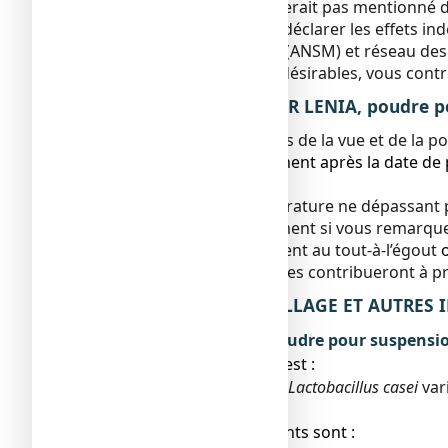
effet indésirable qui ne serait pas mentionné d
Vous pouvez également déclarer les effets ind
et des produits de santé (ANSM) et réseau des
En signalant les effets indésirables, vous con
5. COMMENT CONSERVER LENIA, poudre pou
Tenir ce médicament hors de la vue et de la po
N’utilisez pas ce médicament après la date de 
mois
.
A conserver à une température ne dépassant pas
N’utilisez pas ce médicament si vous remarquez
Ne jetez aucun médicament au tout-à-l’égout
n’utilisez plus. Ces mesures contribueront à p
6. CONTENU DE L’EMBALLAGE ET AUTRES
Ce que contient LENIA, poudre pour suspensi
● La substance active est :
Culture lyophilisée de
Lactobacillus casei
var
Pour un sachet-dose
● Les autres composants sont :