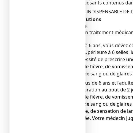
ou à l’un des autres composants contenus da
EN CAS DE DOUTE, IL EST INDISPENSABLE D
Avertissements et précautions
Mises en garde spéciales
L’OMS ne préconise aucun traitement médicam
réhydratation.
Concernant l’enfant de 2 à 6 ans, vous devez 
● En cas de diarrhée supérieure à 6 selles 
jugera alors de la nécessité de prescrire u
● En cas d’apparition de fièvre, de vomisse
● En cas de présence de sang ou de glaires d
Concernant l’enfant de plus de 6 ans et l’adul
● En l’absence d’amélioration au bout de 2 
● En cas d’apparition de fièvre, de vomisse
● En cas de présence de sang ou de glaires d
● En cas de soif intense, de sensation de l
liquide due à la diarrhée. Votre médecin jug
intraveineuse.