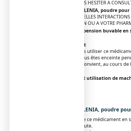
EN CAS DE DOUTE, NE PAS HESITER A CONSU
Autres médicaments et LENIA, poudre pour 
AFIN D'EVITER D'EVENTUELLES INTERACTION
COURS A VOTRE MEDECIN OU A VOTRE PHAR
LENIA, poudre pour suspension buvable en s
Sans objet.
Grossesse et allaitement
Il est préférable de ne pas utiliser ce médica
Si vous découvrez que vous êtes enceinte penda
D’une façon générale, il convient, au cours de
prendre un médicament.
Conduite de véhicules et utilisation de mac
Sans objet.
Liste des excipients :
Aucun
3. COMMENT PRENDRE LENIA, poudre pour 
Veillez à toujours prendre ce médicament en 
pharmacien en cas de doute.