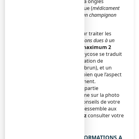
LOCERYLPRO est un vernis à ongles
médicamenteux antifongique (
médicament
traitant les infections dues à un champignon
microscopique
).
LOCERYLPRO est utilisé pour traiter les
mycoses des ongles
(
infections dues à un
champignon
), touchant au
maximum 2
ongles
chez l’adulte. Une mycose se traduit
en général par une modification de
coloration (blanc, jaune ou brun), et un
épaississement de l’ongle, bien que l’aspect
puisse varier considérablement.
Si l’infection est limitée à la partie
supérieure de l’ongle, comme sur la photo
n°1 ci-dessous, suivez les conseils de votre
pharmacien
. Si l’infection ressemble aux
photos n°2 ou 3, vous
devez
consulter votre
médecin
.
2. QUELLES SONT LES INFORMATIONS A