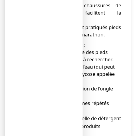
port de bottes, de chaussures de
protection… qui facilitent la
transpiration,
● sports à risque surtout pratiqués pieds
nus : natation, judo, marathon.
Pour les ongles des mains :
● Présence d’une mycose des pieds
(
appelée dermatophytose
) à rechercher.
● Contacts répétés avec l’eau (qui peut
provoquer un type de mycose appelée
candidose
),
● Traumatisme ou irritation de l’ongle
par :
microtraumatismes répétés
o
(jardinage…),
utilisation manuelle de détergent
o
(lessive et autres produits
corrosifs),