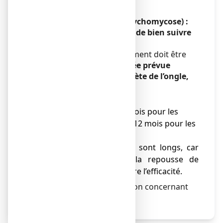
ongles et de la peau.
La mycose des ongles (onychomycose) :
pourquoi est-il important de bien suivre
le traitement ?
Pour être efficace, le traitement doit être
pris
pendant toute la durée prévue
jusqu’à la repousse complète de l’ongle,
sans interruption.
NE PAS SE DECOURAGER !
● Cela peut prendre 6 mois pour les
ongles des mains et 9 à 12 mois pour les
ongles de pieds.
● Tous les traitements sont longs, car
c’est le temps de la repousse de
l’ongle sain qui montre l’efficacité.
Pour toute autre information concernant
les onychomycoses.