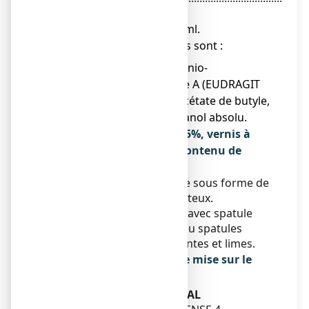
5,000 g
Pour 100 ml.
● Les autres composants sont :
Copolymère d’ammonio-
méthacrylate de type A (EUDRAGIT
RL 100), triacétine, acétate de butyle,
acétate d’éthyle, éthanol absolu.
Qu’est-ce que LOCERYLPRO 5%, vernis à
ongles médicamenteux et contenu de
l’emballage extérieur
Ce médicament se présente sous forme de
vernis à ongles médicamenteux.
Flacon de 1,25 ml ou 2,5 ml avec spatule
intégrée dans le bouchon ou spatules
séparées, lingettes nettoyantes et limes.
Titulaire de l’autorisation de mise sur le
marché
GALDERMA INTERNATIONAL