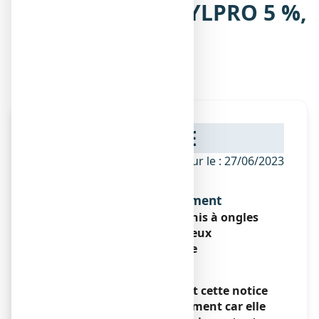
Notice de LOCERYLPRO 5 %,
vernis à ongles
médicamenteux
NOTICE
ANSM - Mis à jour le : 27/06/2023
Dénomination du médicament
LOCERYLPRO 5%, vernis à ongles
médicamenteux
Amorolfine
Encadré
Veuillez lire attentivement cette notice
avant d’utiliser ce médicament car elle