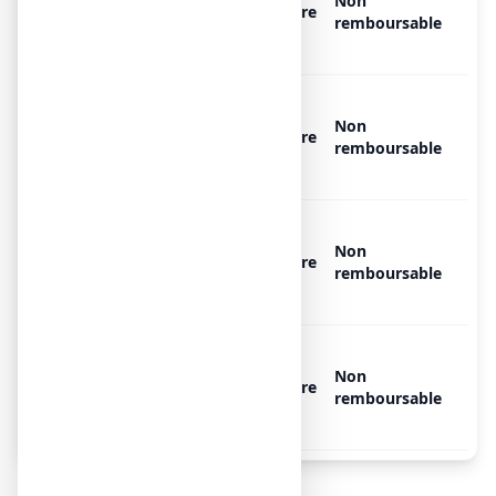
de 1,25 ml de vernis avec 30
Non
Libre
limes, 30 lingettes
remboursable
nettoyantes et 10 spatules
LOCERYLPRO 5 %, 1 flacon
de 1,25 ml de vernis avec
Non
Libre
spatule, 30 limes et 30
remboursable
lingettes nettoyantes
LOCERYLPRO 5 %, 1 flacon
de 2,5 ml de vernis avec 30
Non
Libre
limes, 30 lingettes
remboursable
nettoyantes et 30 spatules
LOCERYLPRO 5 %, 1 flacon
de 2,5 ml de vernis avec
Non
Libre
spatule, 30 limes et 30
remboursable
lingettes nettoyantes