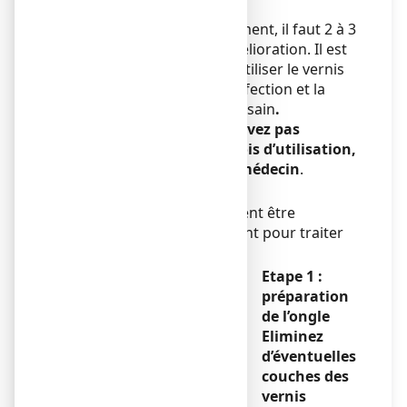
pieds.
Les ongles poussant lentement, il faut 2 à 3
mois avant de voir une amélioration. Il est
important de continuer à utiliser le vernis
jusqu’à la disparition de l’infection et la
repousse totale d’un ongle sain
.
Cependant,
si vous n’observez pas
d’amélioration après 3 mois d’utilisation,
vous devez consulter un médecin
.
Mode d’administration
Les
étapes suivantes
doivent être
respectées scrupuleusement pour traiter
chaque
ongle :
Etape 1 :
préparation
de l’ongle
Eliminez
d’éventuelles
couches des
vernis