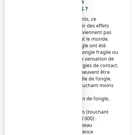
4. QUELS SONT LES EFFETS
INDESIRABLES EVENTUELS ?
Comme tous les médicaments, ce
médicament peut provoquer des effets
indésirables, mais ils ne surviennent pas
systématiquement chez tout le monde.
Des cas d’anomalies de l’ongle ont été
rapportés (ongle décoloré, ongle fragile ou
ongle cassant) et des cas de sensation de
brûlure cutanée et des allergies de contact.
Cependant, ces anomalies peuvent être
liées directement à la maladie de l’ongle.
Effets indésirables rares (touchant moins
de 1 personne sur 1 000) :
Ongles abîmés, décoloration de l’ongle,
ongle fragile ou cassant
Effets indésirables très rares (touchant
moins de 1 personne sur 10 000) :
Sensation de brûlure de la peau
Effets indésirables de fréquence