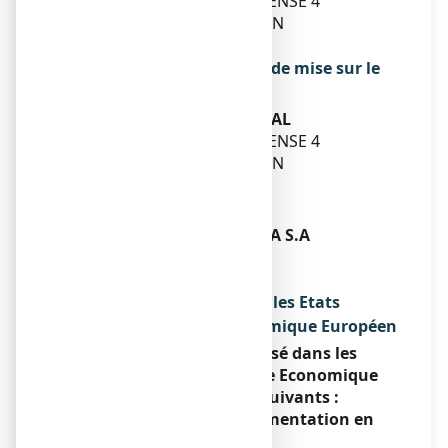
TOUR EUROPLAZA - LA DÉFENSE 4
20, AVENUE ANDRÉ PROTHIN
92927 LA DEFENSE CEDEX
Exploitant de l’autorisation de mise sur le
marché
GALDERMA INTERNATIONAL
TOUR EUROPLAZA - LA DÉFENSE 4
20, AVENUE ANDRÉ PROTHIN
92927 LA DEFENSE CEDEX
Fabricant
LABORATOIRES GALDERMA S.A
Z.I. MONTDESIR
74540 ALBY SUR CHERAN
Noms du médicament dans les Etats
membres de l'Espace Economique Européen
Ce médicament est autorisé dans les
Etats membres de l'Espace Economique
Européen sous les noms suivants :
Conformément à la réglementation en
vigueur.