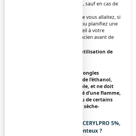
la grossesse et l’allaitement, sauf en cas de
réelle nécessité.
Si vous êtes enceinte ou que vous allaitez, si
vous pensez être enceinte ou planifiez une
grossesse, demandez conseil à votre
médecin ou à votre pharmacien avant de
prendre tout médicament.
Conduite de véhicules et utilisation de
machines
Sans objet.
LOCERYLPRO 5%, vernis à ongles
médicamenteux contient de l’éthanol,
une substance inflammable, et ne doit
pas être utilisé à proximité d’une flamme,
d’une cigarette allumée ou de certains
appareils (par exemple les sèche-
cheveux).
3. COMMENT UTILISER LOCERYLPRO 5%,
vernis à ongles médicamenteux ?