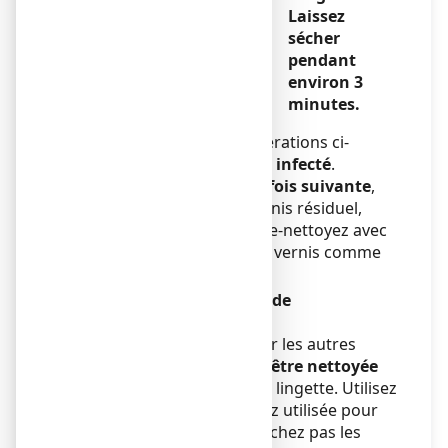
Laissez
sécher
pendant
environ 3
minutes.
Répétez l’ensemble des opérations ci-
dessus
pour chaque ongle
infecté
.
Avant d’utiliser le flacon
la fois suivante
,
éliminez les couches de vernis résiduel,
limez l’ongle de nouveau. Re-nettoyez avec
la lingette et réappliquez le vernis comme
expliqué ci-dessus.
Après chaque application de
LOCERYLPRO
● Pour éviter de contaminer les autres
ongles,
la spatule doit être nettoyée
soigneusement
avec la lingette. Utilisez
la lingette que vous avez utilisée pour
nettoyer l’ongle. Ne touchez pas les