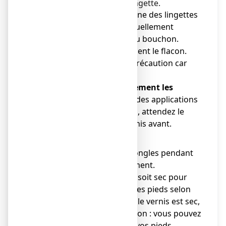
ongles traités avec la lingette.
●
Eliminez
, à l’aide de l’une des lingettes
fournies, le vernis éventuellement
présent sur l’extérieur du bouchon.
●
Refermez
soigneusement le flacon.
●
Jetez
la lingette avec précaution car
elle est inflammable.
●
Lavez-vous soigneusement les
mains
. Cependant, lors des applications
sur les ongles des mains, attendez le
séchage complet du vernis avant.
Attention
● N’utilisez pas de faux ongles pendant
toute la durée du traitement.
● Attendez que le vernis soit sec pour
vous laver les mains ou les pieds selon
les cas. En effet, lorsque le vernis est sec,
il résiste à l’eau et au savon : vous pouvez
donc laver vos mains et vos pieds