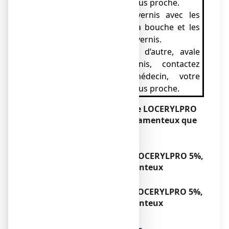
pharmacien ou l’hôpital le plus proche.
● Evitez le contact du vernis avec les
muqueuses (par exemple la bouche et les
narines). Ne respirez pas le vernis.
● Si vous, ou quelqu’un d’autre, avale
accidentellement du vernis, contactez
immédiatement votre médecin, votre
pharmacien ou l’hôpital le plus proche.
Si vous avez utilisé plus de LOCERYLPRO
5%, vernis à ongles médicamenteux que
vous n’auriez dû
Sans objet.
Si vous oubliez d’utiliser LOCERYLPRO 5%,
vernis à ongles médicamenteux
Sans objet.
Si vous arrêtez d’utiliser LOCERYLPRO 5%,
vernis à ongles médicamenteux
Sans objet.