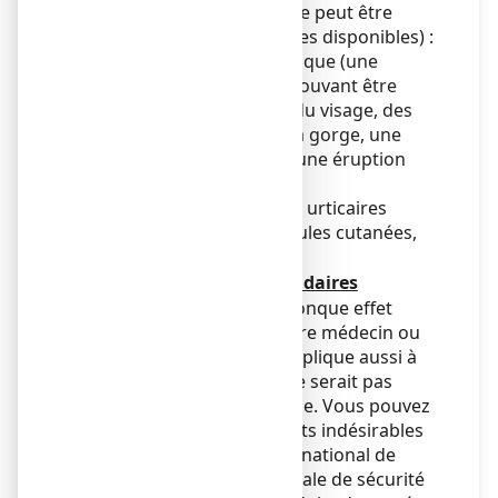
d’apparition non connue (ne peut être
déterminée avec les données disponibles) :
Réaction allergique systémique (une
réaction allergique grave pouvant être
associée à un gonflement du visage, des
lèvres, de la langue ou de la gorge, une
difficulté à respirer et / ou une éruption
cutanée sévère)
Rougeurs, démangeaisons, urticaires
(éruptions cutanées), vésicules cutanées,
allergies de contact
Déclaration des effets secondaires
Si vous ressentez un quelconque effet
indésirable, parlez-en à votre médecin ou
votre pharmacien. Ceci s’applique aussi à
tout effet indésirable qui ne serait pas
mentionné dans cette notice. Vous pouvez
également déclarer les effets indésirables
directement via le système national de
déclaration : Agence nationale de sécurité