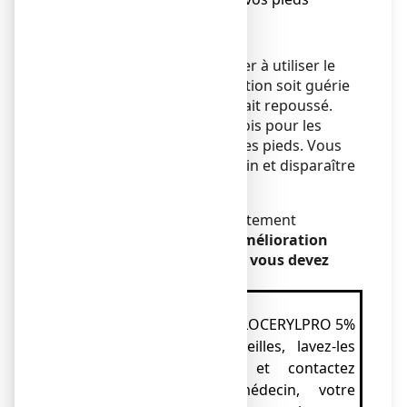
normalement.
Durée d’utilisation
Il est important de continuer à utiliser le
vernis jusqu’à ce que l’infection soit guérie
et qu’un nouvel ongle sain ait repoussé.
Ceci demande environ 6 mois pour les
mains et 9 à 12 mois pour les pieds. Vous
verrez apparaître l’ongle sain et disparaître
l’ongle malade.
Avant traitement
Après traitement
Si vous n’observez pas d’amélioration
après 3 mois d’utilisation, vous devez
consulter un médecin
.
IMPORTANT
● Si vous recevez du vernis LOCERYLPRO 5%
dans les yeux ou les oreilles, lavez-les
immédiatement à l’eau et contactez
immédiatement votre médecin, votre