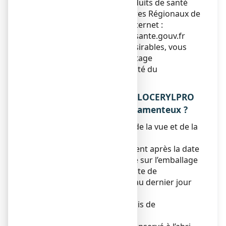
du médicament et des produits de santé
(ANSM) et réseau des Centres Régionaux de
Pharmacovigilance - Site internet :
https://signalement.social-sante.gouv.fr
En signalant les effets indésirables, vous
contribuez à fournir davantage
d’informations sur la sécurité du
médicament.
5. COMMENT CONSERVER LOCERYLPRO
5%, vernis à ongles médicamenteux ?
Tenir ce médicament hors de la vue et de la
portée des enfants.
Ne pas utiliser ce médicament après la date
de péremption mentionnée sur l’emballage
et le flacon après EXP. La date de
péremption fait référence au dernier jour
de ce mois.
Après 1ère ouverture, 6 mois de
conservation.