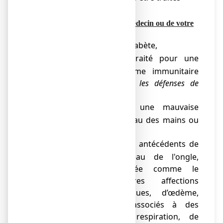
avec
LOCERYLPRO
.
●
Demandez l’avis de votre médecin ou de votre
pharmacien :
si vous avez du diabète,
o
si vous êtes traité pour une
o
maladie du système immunitaire
(
maladie diminuant les défenses de
l’organisme)
,
si vous avez une mauvaise
o
circulation au niveau des mains ou
des pieds,
si vous avez des antécédents de
o
blessure au niveau de l'ongle,
d'affection cutanée comme le
psoriasis, d'autres affections
cutanées chroniques, d’œdème,
d’ongles jaunis associés à des
troubles de la respiration, de