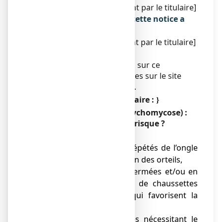
[À compléter ultérieurement par le titulaire]
La dernière date à laquelle cette notice a
été révisée est :
[à compléter ultérieurement par le titulaire]
Autres
Des informations détaillées sur ce
médicament sont disponibles sur le site
Internet de l’ANSM (France).
Conseil d’éducation sanitaire :
{
}
La mycose des ongles (onychomycose) :
quels sont les facteurs de risque ?
Pour les ongles des pieds :
● microtraumatismes répétés de l’ongle
ou des pieds, malposition des orteils,
● port de chaussures fermées et/ou en
matières plastiques ou de chaussettes
en tissu synthétique, qui favorisent la
macération,
● professions exposées nécessitant le