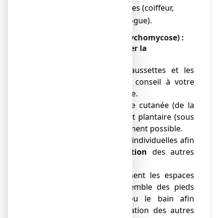
professions exposées (coiffeur,
o
manucure, podologue).
La mycose des ongles (onychomycose) :
comment prévenir et éviter la
contamination ?
●
Désinfectez
les chaussettes et les
chaussures. Demandez conseil à votre
pharmacien si nécessaire.
●
Traitez
toute atteinte cutanée (de la
peau) entre les orteils et plantaire (sous
les pieds) le plus rapidement possible.
● Utilisez des serviettes individuelles afin
d’
éviter la contamination
des autres
personnes.
●
Séchez
minutieusement les espaces
inter-orteils et l’ensemble des pieds
après la douche ou le bain afin
d’éviter la contamination des autres