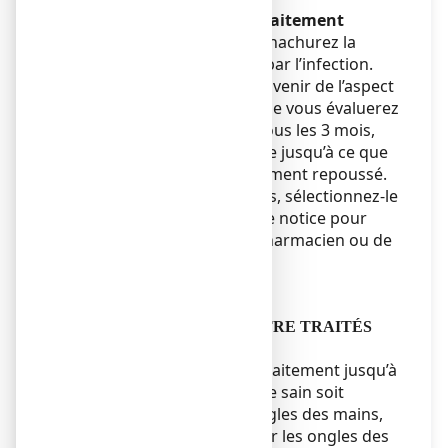
Avant de commencer le traitement
Sur le schéma
ci-dessous, hachurez la
surface de l’ongle atteinte par l’infection.
Ceci vous aidera à vous souvenir de l’aspect
initial de votre ongle lorsque vous évaluerez
l’efficacité du traitement. Tous les 3 mois,
hachurez la surface atteinte jusqu’à ce que
l’ongle infecté ait complètement repoussé.
Si deux ongles sont touchés, sélectionnez-le
plus atteint. Emportez cette notice pour
demander l’avis de votre pharmacien ou de
votre médecin.
Posologie
LES ONGLES DOIVENT ÊTRE TRAITÉS
UNE FOIS PAR SEMAINE.
Vous devez poursuivre le traitement jusqu’à
la repousse totale de l’ongle sain soit
environ 6 mois pour les ongles des mains,
et pendant 9 à 12 mois pour les ongles des