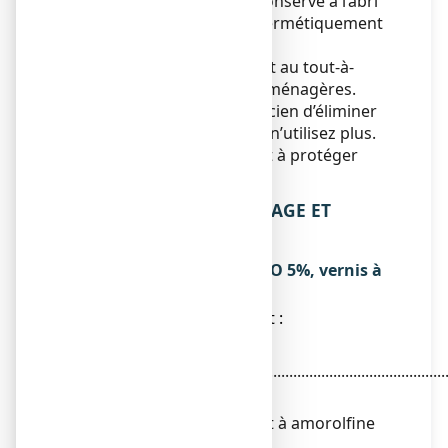
Ce médicament doit être conservé à l’abri
de la chaleur. Reboucher hermétiquement
le flacon après usage.
Ne jetez aucun médicament au tout-à-
l’égout ni avec les ordures ménagères.
Demandez à votre pharmacien d’éliminer
les médicaments que vous n’utilisez plus.
Ces mesures contribueront à protéger
l’environnement.
6. CONTENU DE L’EMBALLAGE ET
AUTRES INFORMATIONS
Ce que contient LOCERYLPRO 5%, vernis à
ongles médicamenteux
● La substance active est :
Chlorhydrate
d’amorolfine....................................................................
5,574 g
Quantité correspondant à amorolfine
base.......................................................................