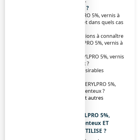
moins bien après 3 mois.
Que contient cette notice ?
1. Qu'est-ce que
LOCERYLPRO 5%,
vernis à
ongles médicamenteux et dans quels cas
est-il utilisé ?
2. Quelles sont les informations à connaître
avant d'utiliser
LOCERYLPRO 5%,
vernis à
ongles médicamenteux ?
3. Comment utiliser
LOCERYLPRO 5%,
vernis
à ongles médicamenteux ?
4. Quels sont les effets indésirables
éventuels ?
5. Comment conserver
LOCERYLPRO 5%,
vernis à ongles médicamenteux ?
6. Contenu de l’emballage et autres
informations.
1. QU’EST-CE QUE LOCERYLPRO 5%,
vernis à ongles médicamenteux ET
DANS QUELS CAS EST-IL UTILISE ?