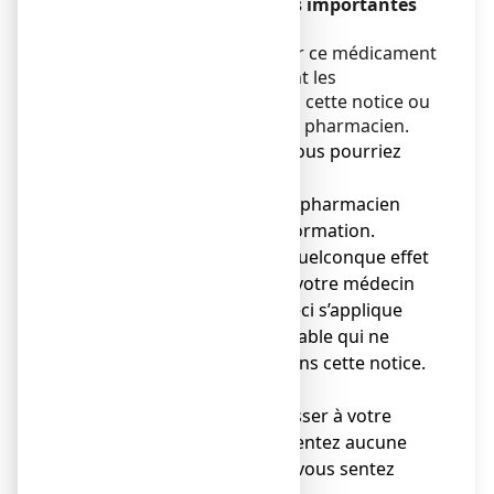
contient des informations importantes
pour vous.
Vous devez toujours utiliser ce médicament
en suivant scrupuleusement les
informations fournies dans cette notice ou
par votre médecin ou votre pharmacien.
● Gardez cette notice. Vous pourriez
avoir besoin de la relire.
● Adressez-vous à votre pharmacien
pour tout conseil ou information.
● Si vous ressentez un quelconque effet
indésirable, parlez-en à votre médecin
ou votre pharmacien. Ceci s’applique
aussi à tout effet indésirable qui ne
serait pas mentionné dans cette notice.
Voir rubrique 4.
● Vous devez vous adresser à votre
médecin si vous ne ressentez aucune
amélioration ou si vous vous sentez