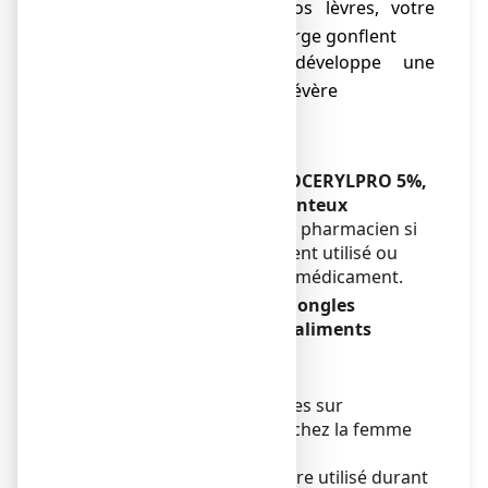
Votre visage, vos lèvres, votre
o
langue ou votre gorge gonflent
Votre peau développe une
o
éruption cutanée sévère
Enfants
Sans objet.
Autres médicaments et LOCERYLPRO 5%,
vernis à ongles médicamenteux
Informez votre médecin ou pharmacien si
vous utilisez, avez récemment utilisé ou
pourriez utiliser tout autre médicament.
LOCERYLPRO 5%, vernis à ongles
médicamenteux avec des aliments
Sans objet.
Grossesse et allaitement
Il existe des données limitées sur
l’utilisation de l’amorolfine chez la femme
enceinte et allaitante.
LOCERYLPRO ne doit pas être utilisé durant