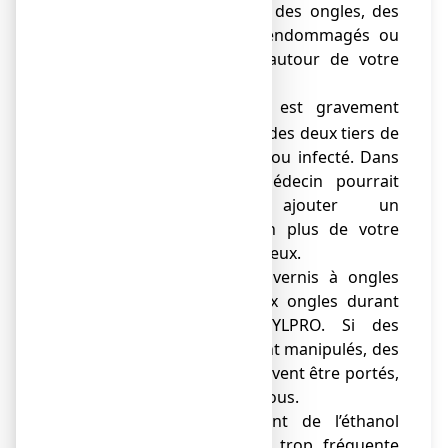
douleur au niveau des ongles, des
ongles déformés/endommagés ou
d’autre anomalie autour de votre
ongle.
si votre ongle est gravement
o
endommagé (plus des deux tiers de
l’ongle est atteint) ou infecté. Dans
ces cas, votre médecin pourrait
éventuellement ajouter un
traitement oral en plus de votre
vernis médicamenteux.
● Ne pas utiliser de vernis à ongles
cosmétique ni des faux ongles durant
l’utilisation de LOCERYLPRO. Si des
solvants organiques sont manipulés, des
gants imperméables doivent être portés,
sinon le vernis sera dissous.
● Ce produit contient de l’éthanol
(alcool). Une utilisation trop fréquente