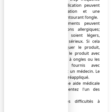
ou une mauvaise application peuvent
provoquer une irritation et une
sécheresse de la peau entourant l’ongle.
● Tous les médicaments peuvent
provoquer des réactions allergiques;
bien que la plupart soient légers,
certains peuvent être sérieux. Si cela
arrive, arrêtez d'appliquer le produit,
retirez immédiatement le produit avec
un dissolvant de vernis à ongles ou les
tampons nettoyants fournis avec
l'emballage et consultez un médecin. Le
produit ne doit pas être réappliqué.
Vous devez recevoir une aide médicale
urgente si vous présentez l'un des
symptômes suivants:
Vous avez des difficultés à
o
respirer