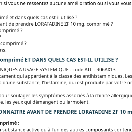
 si vous ne ressentez aucune amélioration ou si vous vous
 et dans quels cas est-il utilisé ?
 avant de prendre LORATADINE ZF 10 mg, comprimé ?
omprimé ?
?
 comprimé ?
ns.
comprimé ET DANS QUELS CAS EST-IL UTILISE ?
INIQUES A USAGE SYSTEMIQUE - code ATC : R06AX13
ent qui appartient à la classe des antihistaminiques. Les
s d'une substance, l'histamine, qui est produite par votre 
r soulager les symptômes associés à la rhinite allergique 
e, les yeux qui démangent ou larmoient.
ONNAITRE AVANT DE PRENDRE LORATADINE ZF 10 m
mprimé :
à la substance active ou à l’un des autres composants cont