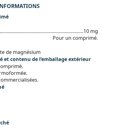
 INFORMATIONS
rimé
..................................................................10 mg
Pour un comprimé.
ate de magnésium
 et contenu de l’emballage extérieur
comprimé.
ermoformée.
 commercialisées.
hé
rché