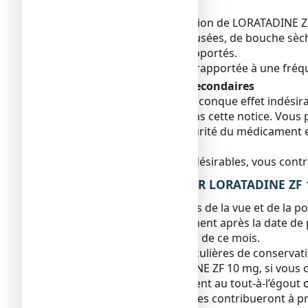
des difficultés à dormir.
Depuis la commercialisation de LORATADINE ZF 
rythme cardiaque, de nausées, de bouche sèch
ont été très rarement rapportés.
Une prise de poids a été rapportée à une fré
Déclaration des effets secondaires
Si vous ressentez un quelconque effet indésira
serait pas mentionné dans cette notice. Vous p
Agence nationale de sécurité du médicament e
www.ansm.sante.fr
En signalant les effets indésirables, vous con
5. COMMENT CONSERVER LORATADINE ZF 1
Tenir ce médicament hors de la vue et de la po
N’utilisez pas ce médicament après la date de
référence au dernier jour de ce mois.
Pas de précautions particulières de conservat
Ne pas utiliser LORATADINE ZF 10 mg, si vous
Ne jetez aucun médicament au tout-à-l’égout
n’utilisez plus. Ces mesures contribueront à p