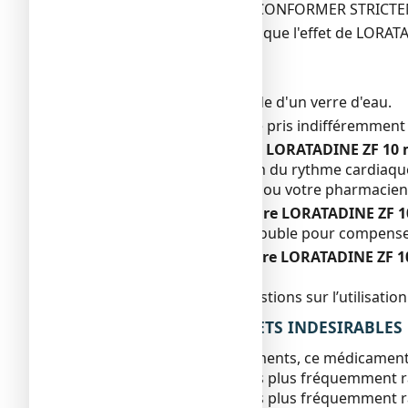
DANS TOUS LES CAS, SE CONFORMER STRICT
Si vous avez l'impression que l'effet de LORA
Mode d'administration
Voie orale.
Avaler le comprimé à l'aide d'un verre d'eau.
Ce médicament peut être pris indifféremment 
Si vous avez pris plus de LORATADINE ZF 10
Somnolence, accélération du rythme cardiaqu
Consultez votre médecin ou votre pharmacien
Si vous oubliez de prendre LORATADINE ZF 
Ne prenez pas de dose double pour compenser
Si vous arrêtez de prendre LORATADINE ZF 
Sans objet.
Si vous avez d’autres questions sur l’utilisa
4. QUELS SONT LES EFFETS INDESIRABLES
Comme tous les médicaments, ce médicament pe
Les effets indésirables les plus fréquemment ra
Les effets indésirables les plus fréquemment r