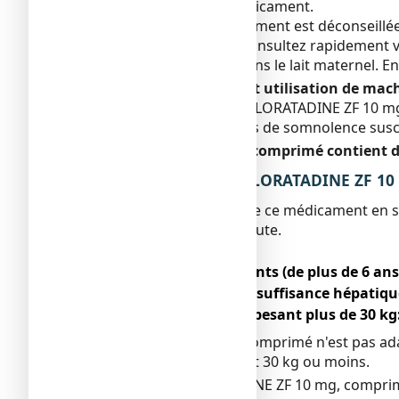
avant de prendre ce médicament.
L'utilisation de ce médicament est déconseillé
pendant le traitement, consultez rapidement vo
Ce médicament passe dans le lait maternel. En 
Conduite de véhicules et utilisation de mac
A la dose thérapeutique, LORATADINE ZF 10 m
ont été rapportés des cas de somnolence suscep
LORATADINE ZF 10 mg, comprimé contient d
3. COMMENT PRENDRE LORATADINE ZF 10 
Veillez à toujours prendre ce médicament en 
pharmacien en cas de doute.
Posologie
●
Adultes et adolescents (de plus de 6 ans
●
Sujets ayant une insuffisance hépatiqu
●
Adultes et enfants pesant plus de 30 kg
LORATADINE ZF 10 mg, comprimé n'est pas adap
moins de 6 ans ou pesant 30 kg ou moins.
L'utilisation de LORATADINE ZF 10 mg, compri