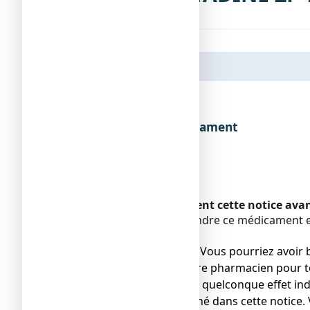
Dénomination du médicament
Encadré
Veuillez lire attentivement cette notice av
Vous devez toujours prendre ce médicament en
pharmacien.
● Gardez cette notice. Vous pourriez avoir b
● Adressez-vous à votre pharmacien pour to
● Si vous ressentez un quelconque effet ind
ne serait pas mentionné dans cette notice. 