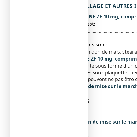
6. CONTENU DE L’EMBALLAGE ET AUTRES
Ce que contient LORATADINE ZF 10 mg, comp
● La substance active est:
Loratadine...............................................................
● Les autres composants sont:
Lactose monohydraté, amidon de maïs, stéar
Qu’est-ce que LORATADINE ZF 10 mg, comprimé
Ce médicament se présente sous forme d'un 
Boîte de 5 ou 7 comprimés sous plaquette th
Toutes les présentations peuvent ne pas être
Titulaire de l’autorisation de mise sur le marc
ZYDUS FRANCE
ZAC LES HAUTES PATURES
25 RUE DES PEUPLIERS
92000 NANTERRE
Exploitant de l’autorisation de mise sur le ma
ZYDUS FRANCE
ZAC LES HAUTES PATURES