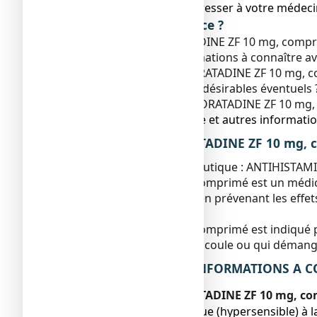
● Vous devez vous adresser à votre médecin
Que contient cette notice ?
1. Qu'est-ce que LORATADINE ZF 10 mg, comprimé
2. Quelles sont les informations à connaître
3. Comment prendre LORATADINE ZF 10 mg, c
4. Quels sont les effets indésirables éventuels 
5. Comment conserver LORATADINE ZF 10 mg,
6. Contenu de l’emballage et autres informatio
1. QU’EST-CE QUE LORATADINE ZF 10 mg, 
Classe pharmacothérapeutique : ANTIHISTAM
LORATADINE ZF 10 mg, comprimé est un médicam
symptômes de l'allergie en prévenant les effet
allergique.
LORATADINE ZF 10 mg, comprimé est indiqué pou
éternuements, le nez qui coule ou qui démang
2. QUELLES SONT LES INFORMATIONS A C
Ne prenez jamais LORATADINE ZF 10 mg, co
● Si vous êtes allergique (hypersensible) 