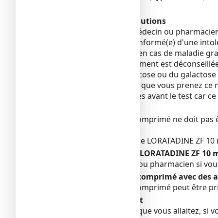
rubrique 6.
Avertissements et précautions
Adressez-vous à votre médecin ou pharmacie
Si votre médecin vous a informé(e) d'une into
Prévenez votre médecin en cas de maladie gra
L'utilisation de ce médicament est déconseillé
de malabsorption du glucose ou du galactose (
Signalez à votre médecin que vous prenez ce mé
être interrompu 48 heures avant le test car ce
Enfants
LORATADINE ZF 10 mg, comprimé ne doit pas êt
adaptées existent.
L’efficacité et la sécurité de LORATADINE ZF 1
Autres médicaments et LORATADINE ZF 10 
Informez votre médecin ou pharmacien si vou
LORATADINE ZF 10 mg, comprimé avec des a
LORATADINE ZF 10 mg, comprimé peut être pri
Grossesse et allaitement
Si vous êtes enceinte ou que vous allaitez, s