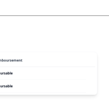
emboursement
ursable
ursable