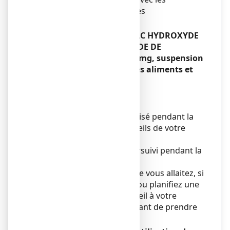
antiacides (4 heures pour les
fluoroquinolones).
MAALOX MAUX D’ESTOMAC HYDROXYDE
D’ALUMINIUM/ HYDROXYDE DE
MAGNESIUM 460 mg/ 400 mg, suspension
buvable en sachet avec des aliments et
boissons
Sans objet.
Grossesse et allaitement
Ce médicament ne sera utilisé pendant la
grossesse que sur les conseils de votre
médecin.
L’allaitement peut être poursuivi pendant la
prise de ce médicament.
Si vous êtes enceinte ou que vous allaitez, si
vous pensez être enceinte ou planifiez une
grossesse, demandez conseil à votre
médecin ou pharmacien avant de prendre
ce médicament.