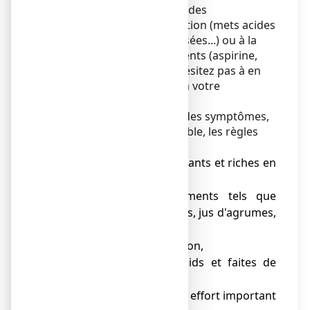
acides peuvent être dues à des
modifications de l'alimentation (mets acides
ou épicés, boissons alcoolisées...) ou à la
prise de certains médicaments (aspirine,
anti-inflammatoires...). N'hésitez pas à en
parler à votre médecin ou à votre
pharmacien.
Afin de limiter l'apparition des symptômes,
respectez autant que possible, les règles
d'hygiène suivantes :
● évitez les repas abondants et riches en
graisses,
● évitez certains aliments tels que
chocolat, épices, piments, jus d'agrumes,
boissons gazeuses,
● variez votre alimentation,
● normalisez votre poids et faites de
l'exercice,
● évitez la pratique d'un effort important