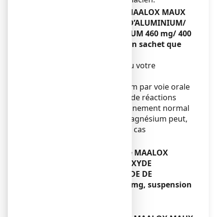
Si vous avez pris plus de MAALOX MAUX
D’ESTOMAC HYDROXYDE D’ALUMINIUM/
HYDROXYDE DE MAGNESIUM 460 mg/ 400
mg, suspension buvable en sachet que
vous n’auriez dû
Consultez votre médecin ou votre
pharmacien.
Le surdosage de magnésium par voie orale
n'entraîne pas, en général, de réactions
toxiques en cas de fonctionnement normal
du rein. L'intoxication au magnésium peut,
toutefois, se développer en cas
d'insuffisance rénale.
Si vous oubliez de prendre MAALOX
MAUX D’ESTOMAC HYDROXYDE
D’ALUMINIUM/ HYDROXYDE DE
MAGNESIUM 460 mg/ 400 mg, suspension
buvable en sachet
Sans objet.