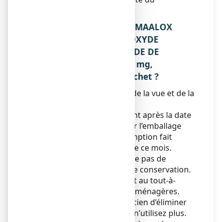
médicament.
5. COMMENT CONSERVER MAALOX
MAUX D’ESTOMAC HYDROXYDE
D’ALUMINIUM/ HYDROXYDE DE
MAGNESIUM 460 mg/ 400 mg,
suspension buvable en sachet ?
Tenir ce médicament hors de la vue et de la
portée des enfants.
N’utilisez pas ce médicament après la date
de péremption indiquée sur l’emballage
après EXP. La date de péremption fait
référence au dernier jour de ce mois.
Ce médicament ne nécessite pas de
précautions particulières de conservation.
Ne jetez aucun médicament au tout-à-
l’égout
ou avec
les ordures ménagères.
Demandez à votre pharmacien d’éliminer
les médicaments que vous n’utilisez plus.