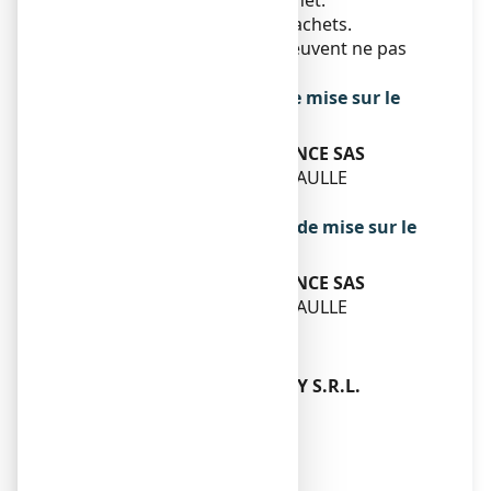
suspension buvable en sachet.
Boîtes de 10, 20, 30 ou 50 sachets.
Toutes les présentations peuvent ne pas
être commercialisées.
Titulaire de l’autorisation de mise sur le
marché
OPELLA HEALTHCARE FRANCE SAS
157 AVENUE CHARLES DE GAULLE
92200 NEUILLY-SUR-SEINE
Exploitant de l’autorisation de mise sur le
marché
OPELLA HEALTHCARE FRANCE SAS
157 AVENUE CHARLES DE GAULLE
92200 NEUILLY-SUR-SEINE
Fabricant
OPELLA HEALTHCARE ITALY S.R.L.
VIALE EUROPA, 11
21040 ORIGGIO (VA)
ITALIE