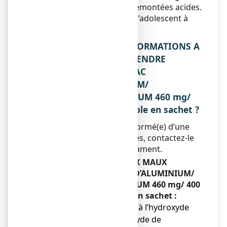
brûlures d’estomac et les remontées acides.
Il est réservé à l’adulte et à l’adolescent à
partir de 15 ans.
2. QUELLES SONT LES INFORMATIONS A
CONNAITRE AVANT DE PRENDRE
MAALOX MAUX D’ESTOMAC
HYDROXYDE D’ALUMINIUM/
HYDROXYDE DE MAGNESIUM 460 mg/
400 mg, suspension buvable en sachet ?
Si votre médecin vous a informé(e) d’une
intolérance à certains sucres, contactez-le
avant de prendre ce médicament.
Ne prenez jamais MAALOX MAUX
D’ESTOMAC HYDROXYDE D’ALUMINIUM/
HYDROXYDE DE MAGNESIUM 460 mg/ 400
mg, suspension buvable en sachet :
● si vous êtes allergique à l’hydroxyde
d’aluminium ou l’hydroxyde de