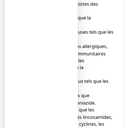
cimétidine (antagonistes des
récepteurs H2).
Le paludisme tels que la
o
chloroquine.
Les maladies osseuses tels que les
o
bisphosphonates.
Certaines réactions allergiques,
o
inflammatoires ou immunitaires
anormales tels que les
glucocorticoïdes ou la
fexofénadine.
Des troubles rénaux tels que les
o
citrates.
La tuberculose tels que
o
l’éthambutol ou l’isoniazide.
Les infections tels que les
o
fluoroquinolones, les lincosamides,
le kétoconazole, les cyclines, les