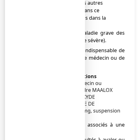
magnésium ou à l’un des autres
composants contenus dans ce
médicament, mentionnés dans la
rubrique 6.
● si vous avez une maladie grave des
reins (insuffisance rénale sévère).
En cas de doute, il est indispensable de
demander l'avis de votre médecin ou de
votre pharmacien.
Avertissements et précautions
Adressez-vous à votre médecin ou
pharmacien avant de prendre MAALOX
MAUX D’ESTOMAC HYDROXYDE
D’ALUMINIUM/ HYDROXYDE DE
MAGNESIUM 460 mg/ 400 mg, suspension
buvable en sachet :
● si vos troubles sont associés à une
perte de poids,
● si vous avez des difficultés à avaler ou