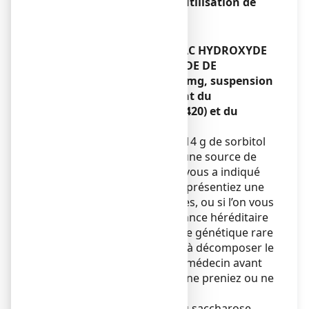
Conduite de véhicules et utilisation de
machines
Sans objet.
MAALOX MAUX D’ESTOMAC HYDROXYDE
D’ALUMINIUM/ HYDROXYDE DE
MAGNESIUM 460 mg/ 400 mg, suspension
buvable en sachet contient du
saccharose, du sorbitol (E420) et du
sodium.
Ce médicament contient 0,14 g de sorbitol
par sachet. Le sorbitol est une source de
fructose. Si votre médecin vous a indiqué
que vous (ou votre enfant) présentiez une
intolérance à certains sucres, ou si l’on vous
a diagnostiqué une intolérance héréditaire
au fructose (IHF), un trouble génétique rare
caractérisé par l’incapacité à décomposer le
fructose, parlez-en à votre médecin avant
que vous (ou votre enfant) ne preniez ou ne
receviez ce médicament.
Ce médicament contient du saccharose.