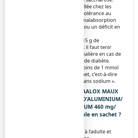
Son utilisation est déconseillée chez les
patients présentant une intolérance au
fructose, un syndrome de malabsorption
du glucose et du galactose ou un déficit en
sucrase/ isomaltase.
Ce médicament contient 3,15 g de
saccharose par sachet dont il faut tenir
compte dans la ration journalière en cas de
régime pauvre en sucre ou de diabète.
Ce médicament contient moins de 1 mmol
(23 mg) de sodium par sachet, c’est-à-dire
qu’il est essentiellement « sans sodium ».
3. COMMENT PRENDRE MAALOX MAUX
D’ESTOMAC HYDROXYDE D’ALUMINIUM/
HYDROXYDE DE MAGNESIUM 460 mg/
400 mg, suspension buvable en sachet ?
Voie orale.
Ce médicament est réservé à l’adulte et