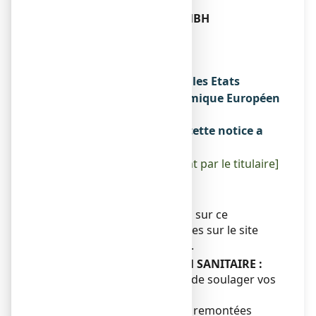
ou
A. NATTERMANN & CIE GMBH
NATTERMANN ALLEE 1
50829 COLOGNE
ALLEMAGNE
Noms du médicament dans les Etats
membres de l'Espace Economique Européen
Sans objet.
La dernière date à laquelle cette notice a
été révisée est :
[à compléter ultérieurement par le titulaire]
{mois AAAA}.
Autres
Des informations détaillées sur ce
médicament sont disponibles sur le site
Internet de l’ANSM (France).
CONSEIL D’EDUCATION SANITAIRE :
Ce médicament a pour but de soulager vos
maux d'estomac.
Les brûlures d'estomac, les remontées