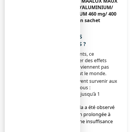
Si vous arrêtez de prendre MAALOX MAUX
D’ESTOMAC HYDROXYDE D’ALUMINIUM/
HYDROXYDE DE MAGNESIUM 460 mg/ 400
mg, suspension buvable en sachet
Sans objet.
4. QUELS SONT LES EFFETS
INDESIRABLES EVENTUELS ?
Comme tous les médicaments, ce
médicament peut provoquer des effets
indésirables, mais ils ne surviennent pas
systématiquement chez tout le monde.
Les effets indésirables peuvent survenir
aux
fréquences définies ci-dessous :
Très rare
(pouvant affecter jusqu’à 1
personne sur 10 000)
● hypermagnésémie. Cela a été observé
après une administration prolongée à
des patients atteints d’une insuffisance
rénale