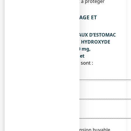
Ces mesures contribueront à protéger
l’environnement.
6. CONTENU DE L’EMBALLAGE ET
AUTRES INFORMATIONS
Ce que contient MAALOX MAUX D’ESTOMAC
HYDROXYDE D’ALUMINIUM/ HYDROXYDE
DE MAGNESIUM 460 mg/ 400 mg,
suspension buvable en sachet
● Les substances actives sont :
Hydroxyde
d’aluminium.....................................................................
460 mg
Équivalent à oxyde
d'aluminium....................................................................
230 mg
Hydroxyde de
magnésium......................................................................
400 mg
Pour un sachet de suspension buvable.