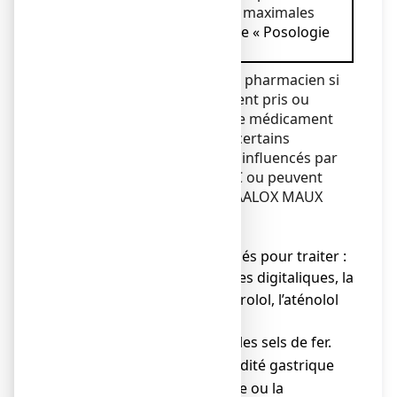
ne pas dépasser les doses maximales
conseillées (
voir la rubrique « Posologie
»).
Informez votre médecin ou pharmacien si
vous prenez, avez récemment pris ou
pourriez prendre tout autre médicament
parmi la liste suivante,
car c
ertains
médicaments peuvent être influencés par
MAALOX MAUX D’ESTOMAC ou peuvent
influer sur l’efficacité de MAALOX MAUX
D’ESTOMAC.
E
n particulier :
● Les médicaments utilisés pour traiter :
Le cœur tels que les digitaliques, la
o
quinidine, le métoprolol, l’aténolol
et le propranolol.
L’anémie tels que les sels de fer.
o
Les ulcères et l’acidité gastrique
o
tels que la ranitidine ou la