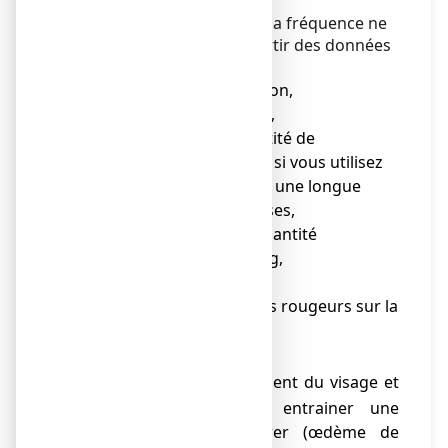
Fréquence indéterminée
(la fréquence ne
peut pas être estimée à partir des données
disponibles)
● diarrhée ou constipation,
● douleurs abdominales,
● diminution de la quantité de
phosphore dans le sang si vous utilisez
ce médicament pendant une longue
durée ou à de fortes doses,
● augmentation de la quantité
d’aluminium dans le sang,
● réaction allergique :
boutons et/ou des rougeurs sur la
o
peau,
urticaire,
o
brusque gonflement du visage et
o
du cou pouvant entrainer une
difficulté à respirer (œdème de