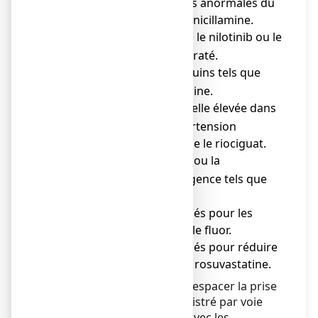
réactions chimiques anormales du
corps tels que la pénicillamine.
Le cancer tels que le nilotinib ou le
o
dasatinib monohydraté.
Les troubles sanguins tels que
o
l’eltrombopag olamine.
La pression artérielle élevée dans
o
les poumons (hypertension
pulmonaire) tels que le riociguat.
Le fibrome utérin ou la
o
contraception d’urgence tels que
l’ulipristal.
● Les médicaments utilisés pour les
soins dentaires tels que le fluor.
● Les médicaments utilisés pour réduire
le cholestérol tels que la rosuvastatine.
Par mesure de précaution, espacer la prise
de tout médicament administré par voie
orale d’au moins 2 heures avec les