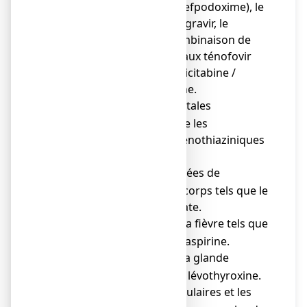
céphalosporines (cefpodoxime), le
dolutégravir, l’elvitégravir, le
raltégravir et la combinaison de
traitements antiviraux ténofovir
alafénamide / emtricitabine /
bictégravir, rilpivirine.
Les maladies mentales
o
(psychoses) tels que les
neuroleptiques phénothiaziniques
ou le sulpiride.
Les quantités élevées de
o
potassium dans le corps tels que le
polystyrène sulfonate.
La douleur et/ou la fièvre tels que
o
l’indométacine ou l’aspirine.
L’insuffisance de la glande
o
thyroïde tels que la lévothyroxine.
Les douleurs articulaires et les
o