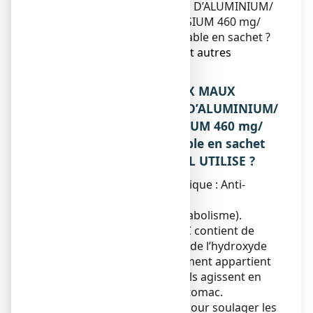
D’ESTOMAC HYDROXYDE D’ALUMINIUM/
HYDROXYDE DE MAGNESIUM 460 mg/
400 mg, suspension buvable en sachet ?
6. Contenu de l’emballage et autres
informations.
1. QU’EST-CE QUE MAALOX MAUX
D’ESTOMAC HYDROXYDE D’ALUMINIUM/
HYDROXYDE DE MAGNESIUM 460 mg/
400 mg, suspension buvable en sachet
ET DANS QUELS CAS EST-IL UTILISE ?
Classe pharmacothérapeutique : Anti-
acides, Code ATC : A02AD01
(A : appareil digestif et métabolisme).
MAALOX MAUX D’ESTOMAC contient de
l’hydroxyde d’aluminium et de l’hydroxyde
de magnésium. Ce médicament appartient
à la famille des antiacides. Ils agissent en
neutralisant l’acidité de l’estomac.
Ce médicament est utilisé pour soulager les