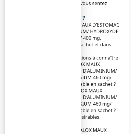
amélioration ou si vous vous sentez
moins bien.
Que contient cette notice ?
1. Qu'est-ce que MAALOX MAUX D’ESTOMAC
HYDROXYDE D’ALUMINIUM/ HYDROXYDE
DE MAGNESIUM 460 mg/ 400 mg,
suspension buvable en sachet et dans
quels cas est-il utilisé ?
2. Quelles sont les informations à connaître
avant de prendre MAALOX MAUX
D’ESTOMAC HYDROXYDE D’ALUMINIUM/
HYDROXYDE DE MAGNESIUM 460 mg/
400 mg, suspension buvable en sachet ?
3. Comment prendre MAALOX MAUX
D’ESTOMAC HYDROXYDE D’ALUMINIUM/
HYDROXYDE DE MAGNESIUM 460 mg/
400 mg, suspension buvable en sachet ?
4. Quels sont les effets indésirables
éventuels ?
5. Comment conserver MAALOX MAUX