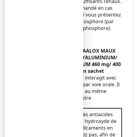
doit être évitée chez les insuffisants rénaux.
Un avis médical est recommandé en cas
d’utilisation prolongée ou si vous présentez
un risque de manque de phosphore (par
exemple régime pauvre en phosphore).
Enfants
Sans objet.
Autres médicaments et MAALOX MAUX
D’ESTOMAC HYDROXYDE D’ALUMINIUM/
HYDROXYDE DE MAGNESIUM 460 mg/ 400
mg, suspension buvable en sachet
MAALOX MAUX D’ESTOMAC interagit avec
d’autres médicaments pris par voie orale. Il
convient de ne pas prendre au même
moment l'antiacide et un autre
médicament.
Ce médicament contient
des antiacides
(hydroxyde d'aluminium et hydroxyde de
magnésium).
D'autres médicaments en
contiennent. Ne les associez pas, afin de