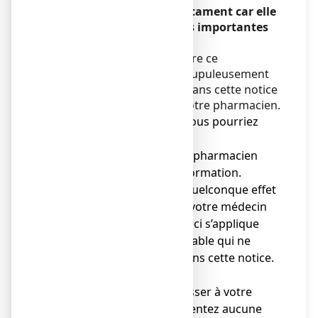
avant de prendre ce médicament car elle
contient des informations importantes
pour vous.
Vous devez toujours prendre ce
médicament en suivant scrupuleusement
les informations fournies dans cette notice
ou par votre médecin ou votre pharmacien.
● Gardez cette notice. Vous pourriez
avoir besoin de la relire.
● Adressez-vous à votre pharmacien
pour tout conseil ou information.
● Si vous ressentez un quelconque effet
indésirable, parlez-en à votre médecin
ou votre pharmacien. Ceci s’applique
aussi à tout effet indésirable qui ne
serait pas mentionné dans cette notice.
Voir rubrique 4.
● Vous devez vous adresser à votre
médecin si vous ne ressentez aucune