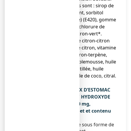
● Les autres composants sont : sirop de
saccharose à 64 pour cent, sorbitol
liquide (non cristallisable) (E420), gomme
xanthane, gomme guar, chlorure de
sodium, arôme citron citron-vert*.
*Composition de l’arôme citron-citron
vert : Huile essentielle de citron, vitamine
E, huile essentielle de citron-terpène,
huile essentielle de pamplemousse, huile
essentielle de limette distillée, huile
essentielle d'orange, huile de coco, citral.
Voir rubrique 2.
Qu’est-ce que MAALOX MAUX D’ESTOMAC
HYDROXYDE D’ALUMINIUM/ HYDROXYDE
DE MAGNESIUM 460 mg/ 400 mg,
suspension buvable en sachet et contenu
de l’emballage extérieur
Ce médicament se présente sous forme de