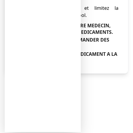
juste après le repas,
● évitez le tabac et limitez la
consommation d'alcool.
VOTRE PHARMACIEN, VOTRE MEDECIN,
CONNAISSENT BIEN LES MEDICAMENTS.
N'HESITEZ PAS A LEUR DEMANDER DES
PRECISIONS
NE LAISSEZ JAMAIS UN MEDICAMENT A LA
PORTEE DES ENFANTS.