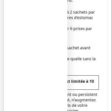
l’adolescent à partir de 15 ans.
Posologie
La dose habituelle est de 1 à 2 sachets par
prise au moment des brûlures d’estomac
ou des remontées acides.
Vous ne devez pas dépasser 6 prises par
jour (soit 6 à 12 sachets).
Mode d’administration
Malaxer soigneusement le sachet avant
ouverture.
Absorber la suspension telle quelle sans la
diluer.
Durée de traitement
La durée d’utilisation est limitée à 10
jours.
Si les symptômes s’aggravent ou persistent
après 10 jours de traitement, n’augmentez
pas la dose mais prenez l’avis de votre
médecin ou de votre pharmacien.