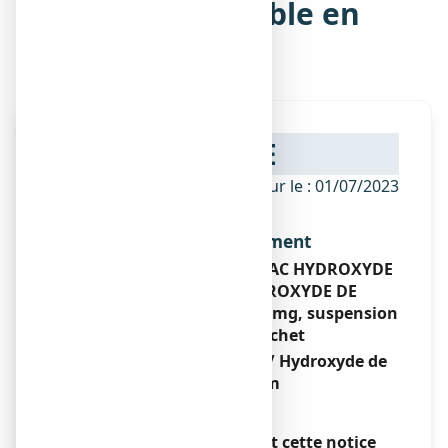
suspension buvable en
sachet
NOTICE
ANSM - Mis à jour le : 01/07/2023
Dénomination du médicament
MAALOX MAUX D’ESTOMAC HYDROXYDE
D’ALUMINIUM/ HYDROXYDE DE
MAGNESIUM 460 mg/ 400 mg, suspension
buvable en sachet
Hydroxyde d’aluminium/ Hydroxyde de
magnésium
Encadré
Veuillez lire attentivement cette notice