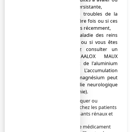
une gêne abdominale persistante,
● si vous souffrez de troubles de la
digestion pour la première fois ou si ces
troubles se sont modifiés récemment,
● si vous avez une maladie des reins
(insuffisance rénale) ou si vous êtes
dialysé, vous devez consulter un
médecin car MAALOX MAUX
D’ESTOMAC contient de l'aluminium
et du magnésium. L'accumulation
d'aluminium et de magnésium peut
entraîner une maladie neurologique
grave (encéphalopathie).
Ce médicament peut provoquer ou
aggraver une constipation chez les patients
à risque tels que les insuffisants rénaux et
les personnes âgées.
L’utilisation prolongée de ce médicament