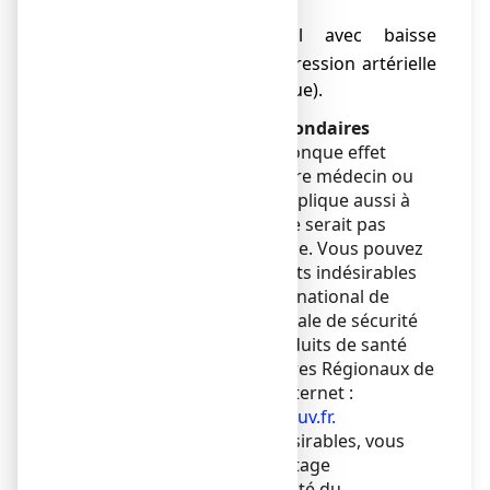
Quincke),
malaise brutal avec baisse
o
importante de la pression artérielle
(choc anaphylactique).
Déclaration des effets secondaires
Si vous ressentez un quelconque effet
indésirable, parlez-en à votre médecin ou
votre pharmacien. Ceci s’applique aussi à
tout effet indésirable qui ne serait pas
mentionné dans cette notice. Vous pouvez
également déclarer les effets indésirables
directement via le système national de
déclaration : Agence nationale de sécurité
du médicament et des produits de santé
(ANSM) et réseau des Centres Régionaux de
Pharmacovigilance - Site internet :
www.signalement-sante.gouv.fr
.
En signalant les effets indésirables, vous
contribuez à fournir davantage
d’informations sur la sécurité du