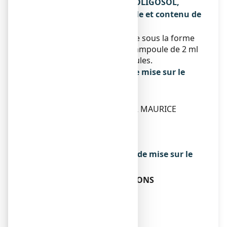
Qu’est-ce que MAGNESIUM OLIGOSOL,
solution buvable en ampoule et contenu de
l’emballage extérieur
Ce médicament se présente sous la forme
d'une solution buvable en ampoule de 2 ml
en boîte de 14 ou 28 ampoules.
Titulaire de l’autorisation de mise sur le
marché
LABCATAL
1198 AVENUE DU DOCTEUR MAURICE
DONAT
ZAC DU FONT DE L’ORME
06250 MOUGINS
Exploitant de l’autorisation de mise sur le
marché
LABORATOIRE DES GRANIONS
LE PARADOR II
5 ALLEE CROVETTO FRERES
98000 MONACO
Fabricant