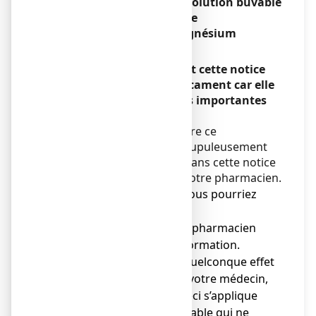
MAGNESIUM OLIGOSOL, solution buvable
en ampoule
Gluconate de magnésium
Encadré
Veuillez lire attentivement cette notice
avant de prendre ce médicament car elle
contient des informations importantes
pour vous.
Vous devez toujours prendre ce
médicament en suivant scrupuleusement
les informations fournies dans cette notice
ou par votre médecin, ou votre pharmacien.
● Gardez cette notice. Vous pourriez
avoir besoin de la relire.
● Adressez-vous à votre pharmacien
pour tout conseil ou information.
● Si vous ressentez un quelconque effet
indésirable, parlez-en à votre médecin,
ou votre pharmacien. Ceci s’applique
aussi à tout effet indésirable qui ne