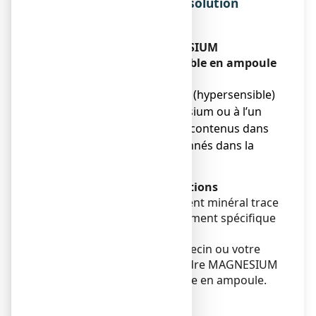
MAGNESIUM OLIGOSOL, solution
buvable en ampoule ?
Ne prenez jamais MAGNESIUM
OLIGOSOL, solution buvable en ampoule
:
● Si vous êtes allergique (hypersensible)
au gluconate de magnésium ou à l’un
des autres composants contenus dans
ce médicament, mentionnés dans la
rubrique 6.
Avertissements et précautions
Le traitement par cet élément minéral trace
ne dispense pas d’un traitement spécifique
éventuel.
Adressez-vous à votre médecin ou votre
pharmacien avant de prendre MAGNESIUM
OLIGOSOL, solution buvable en ampoule.
Enfants
Sans objet.