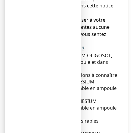
serait pas mentionné dans cette notice.
Voir rubrique 4.
● Vous devez vous adresser à votre
médecin si vous ne ressentez aucune
amélioration ou si vous vous sentez
moins bien.
Que contient cette notice ?
1. Qu'est-ce que MAGNESIUM OLIGOSOL,
solution buvable en ampoule et dans
quels cas est-il utilisé ?
2. Quelles sont les informations à connaître
avant de prendre MAGNESIUM
OLIGOSOL, solution buvable en ampoule
?
3. Comment prendre MAGNESIUM
OLIGOSOL, solution buvable en ampoule
?
4. Quels sont les effets indésirables
éventuels ?