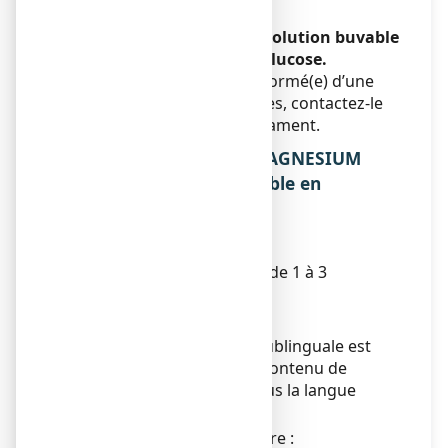
Sans objet.
MAGNESIUM OLIGOSOL, solution buvable
en ampoule contient du glucose.
Si votre médecin vous a informé(e) d’une
intolérance à certains sucres, contactez-le
avant de prendre ce médicament.
3. COMMENT PRENDRE MAGNESIUM
OLIGOSOL, solution buvable en
ampoule ?
RÉSERVÉ A L'ADULTE.
La dose recommandée est de 1 à 3
ampoules par jour.
Voie orale.
L'administration par voie sublinguale est
recommandée : garder le contenu de
l’ampoule 1 à 2 minutes sous la langue
avant d’avaler.
Les ampoules sont à prendre :