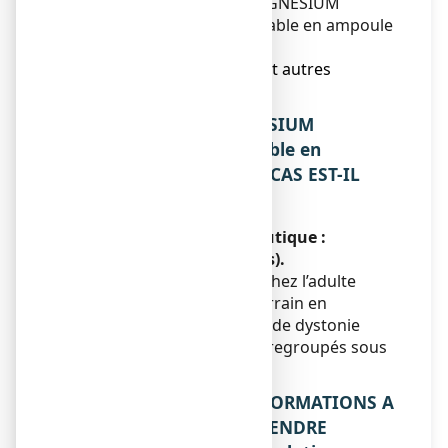
5. Comment conserver MAGNESIUM
OLIGOSOL, solution buvable en ampoule
?
6. Contenu de l’emballage et autres
informations.
1. QU’EST-CE QUE MAGNESIUM
OLIGOSOL, solution buvable en
ampoule ET DANS QUELS CAS EST-IL
UTILISE ?
Classe pharmacothérapeutique :
OLIGOTHÉRAPIE (V : divers).
Ce médicament est utilisé chez l’adulte
comme modificateur du terrain en
particulier au cours d'états de dystonie
neurovégétative et d'états regroupés sous
le terme de spasmophilie.
2. QUELLES SONT LES INFORMATIONS A
CONNAITRE AVANT DE PRENDRE