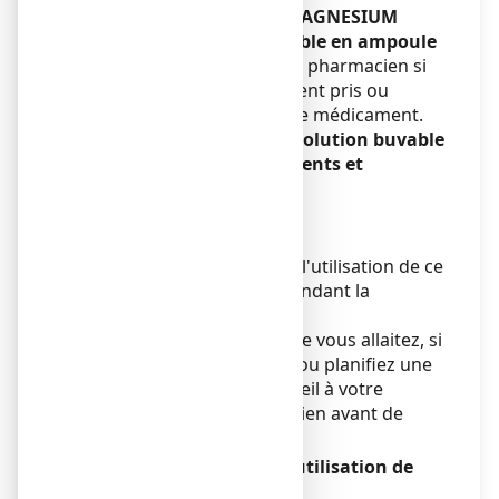
Autres médicaments et MAGNESIUM
OLIGOSOL, solution buvable en ampoule
Informez votre médecin ou pharmacien si
vous prenez, avez récemment pris ou
pourriez prendre tout autre médicament.
MAGNESIUM OLIGOSOL, solution buvable
en ampoule avec des aliments et
boissons
Sans objet.
Grossesse et allaitement
Par mesure de précaution, l'utilisation de ce
médicament est à éviter pendant la
grossesse et l'allaitement.
Si vous êtes enceinte ou que vous allaitez, si
vous pensez être enceinte ou planifiez une
grossesse, demandez conseil à votre
médecin ou votre pharmacien avant de
prendre ce médicament.
Conduite de véhicules et utilisation de
machines