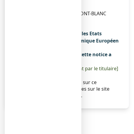
LABCATAL
ZONE INDUSTRIELLE DU MONT-BLANC
1, RUE DE L’INDUSTRIE
74106 ANNEMASSE
Noms du médicament dans les Etats
membres de l'Espace Economique Européen
Sans objet.
La dernière date à laquelle cette notice a
été révisée est :
[à compléter ultérieurement par le titulaire]
Autres
Des informations détaillées sur ce
médicament sont disponibles sur le site
Internet de l’ANSM (France).