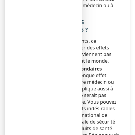
plus d’informations à votre médecin ou à
votre pharmacien.
4. QUELS SONT LES EFFETS
INDESIRABLES EVENTUELS ?
Comme tous les médicaments, ce
médicament peut provoquer des effets
indésirables, mais ils ne surviennent pas
systématiquement chez tout le monde.
Déclaration des effets secondaires
Si vous ressentez un quelconque effet
indésirable, parlez-en à votre médecin ou
votre pharmacien. Ceci s’applique aussi à
tout effet indésirable qui ne serait pas
mentionné dans cette notice. Vous pouvez
également déclarer les effets indésirables
directement via le système national de
déclaration : Agence nationale de sécurité
du médicament et des produits de santé