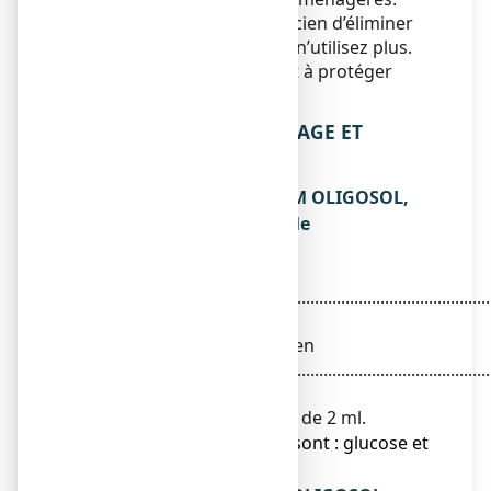
Demandez à votre pharmacien d’éliminer
les médicaments que vous n’utilisez plus.
Ces mesures contribueront à protéger
l’environnement.
6. CONTENU DE L’EMBALLAGE ET
AUTRES INFORMATIONS
Ce que contient MAGNESIUM OLIGOSOL,
solution buvable en ampoule
La substance active est :
Gluconate de
magnésium............................................................................
1,781 mg
(Quantité correspondante en
magnésium.........................................................................
0,1044 mg)
Pour une ampoule de 2 ml.
Les autres composants sont : glucose et
eau purifiée.