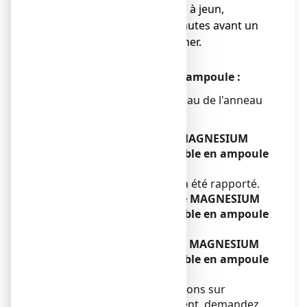
● de préférence le matin à jeun,
● éventuellement 15 minutes avant un
repas ou le soir au coucher.
Instructions pour ouvrir l'ampoule :
Casser les 2 pointes au niveau de l'anneau
de couleur.
Si vous avez pris plus de MAGNESIUM
OLIGOSOL, solution buvable en ampoule
que vous n’auriez dû
Aucun cas de surdosage n’a été rapporté.
Si vous oubliez de prendre MAGNESIUM
OLIGOSOL, solution buvable en ampoule
Sans objet.
Si vous arrêtez de prendre MAGNESIUM
OLIGOSOL, solution buvable en ampoule
Sans objet.
Si vous avez d’autres questions sur
l’utilisation de ce médicament, demandez