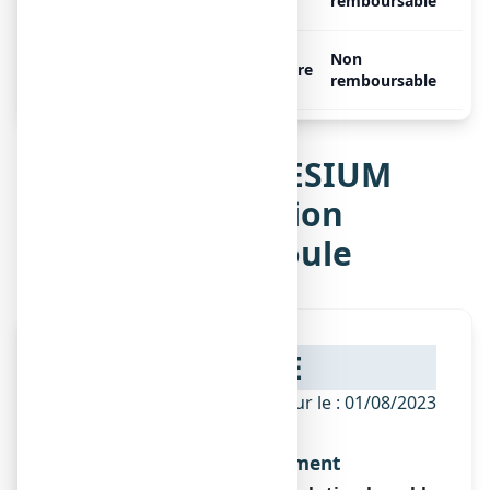
ampoules de 2 ml
remboursable
MAGNESIUM OLIGOSOL, 28
Non
Libre
ampoules de 2 ml
remboursable
Notice de MAGNESIUM
OLIGOSOL, solution
buvable en ampoule
NOTICE
ANSM - Mis à jour le : 01/08/2023
Dénomination du médicament