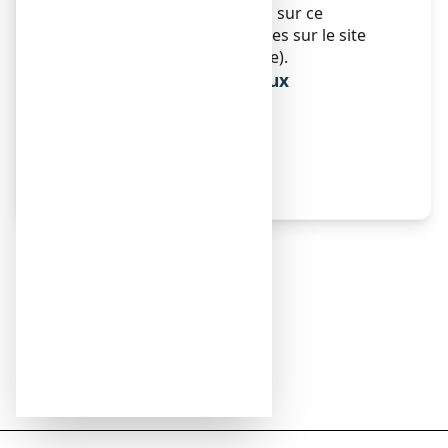
Des informations détaillées sur ce
médicament sont disponibles sur le site
Internet de l’Afssaps (France).
Informations réservées aux
professionnels de santé
Sans objet.
Autres
Sans objet.