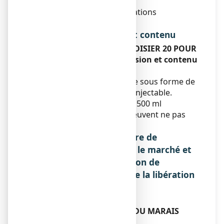
L’autre composant est
:
Excipient
: eau pour préparations
injectables.
Forme pharmaceutique et contenu
Aspect de MANNITOL LAVOISIER 20 POUR
CENT, solution pour perfusion et contenu
de l’emballage extérieur
Ce médicament se présente sous forme de
solution pour préparation injectable.
Flacon (verre) de 250 ml ou 500 ml
Toutes les présentations peuvent ne pas
être commercialisées.
Nom et adresse du titulaire de
l'autorisation de mise sur le marché et
du titulaire de l'autorisation de
fabrication responsable de la libération
des lots, si différent
Titulaire
LABORATOIRES CHAIX ET DU MARAIS
7 RUE PASQUIER