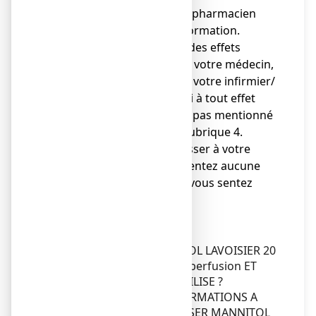
● Adressez-vous à votre pharmacien
pour tout conseil ou information.
● Si vous ressentez l’un des effets
indésirables, parlez-en à votre médecin,
ou votre pharmacien ou votre infirmier/
ère. Ceci s’applique aussi à tout effet
indésirable qui ne serait pas mentionné
dans cette notice. Voir rubrique 4.
● Vous devez vous adresser à votre
médecin si vous ne ressentez aucune
amélioration ou si vous vous sentez
moins bien.
Sommaire notice
Dans cette notice :
1. QU'EST-CE QUE MANNITOL LAVOISIER 20
POUR CENT, solution pour perfusion ET
DANS QUELS CAS EST-IL UTILISE ?
2. QUELLES SONT LES INFORMATIONS A
CONNAITRE AVANT D'UTILISER MANNITOL