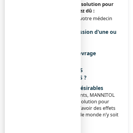
LAVOISIER 20 POUR CENT, solution pour
perfusion que vous n’auriez dû :
Consultez immédiatement votre médecin
ou votre pharmacien.
Instructions en cas d'omission d'une ou
de plusieurs doses
Sans objet.
Risque de syndrome de sevrage
Sans objet.
4. QUELS SONT LES EFFETS
INDESIRABLES EVENTUELS ?
Description des effets indésirables
Comme tous les médicaments, MANNITOL
LAVOISIER 20 POUR CENT, solution pour
perfusion est susceptible d'avoir des effets
indésirables, bien que tout le monde n’y soit
pas sujet.
● risque de déséquilibre