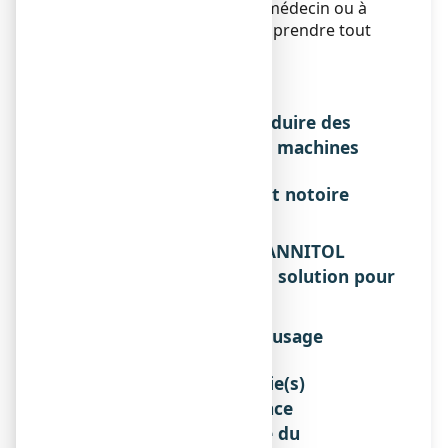
Demandez conseil à votre médecin ou à
votre pharmacien avant de prendre tout
médicament.
Sportifs
Sans objet.
Effets sur l'aptitude à conduire des
véhicules ou à utiliser des machines
Sans objet.
Liste des excipients à effet notoire
Sans objet.
3. COMMENT UTILISER MANNITOL
LAVOISIER 20 POUR CENT, solution pour
perfusion ?
Instructions pour un bon usage
Sans objet.
Posologie, Mode et/ou voie(s)
d'administration, Fréquence
d'administration et Durée du