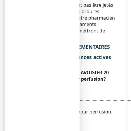
Les médicaments ne doivent pas être jetés
au tout à l’égout ou avec les ordures
ménagères. Demandez à votre pharmacien
ce qu’il faut faire des médicaments
inutilisés. Ces mesures permettront de
protéger l’environnement.
6. INFORMATIONS SUPPLEMENTAIRES
Liste complète des substances actives
et des excipients
Que contient MANNITOL LAVOISIER 20
POUR CENT, solution pour perfusion?
La substance active est
:
Mannitol
...............................................................................................
20 g
Pour 100 ml de solution pour perfusion.
Osmolarité: 1098 mosm/l
pH compris entre 5 et 6,5