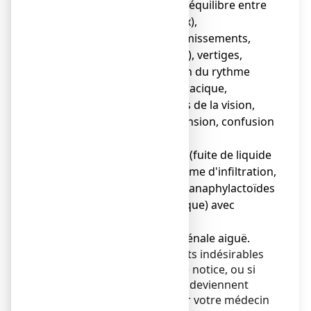
hydroélectrolytique (déséquilibre entre
l'eau et les sels minéraux),
● risque de nausées, vomissements,
céphalées (maux de tête), vertiges,
tachycardie (accélération du rythme
cardiaque), douleur thoracique,
déshydratation; troubles de la vision,
hypotension ou hypertension, confusion
mentale,
● risque d'extravasation (fuite de liquide
des vaisseaux) avec œdème d'infiltration,
● rares cas de réactions anaphylactoïdes
(réaction de type allergique) avec
urticaire,
● risque d'insuffisance rénale aiguë.
Si vous remarquez des effets indésirables
non mentionnés dans cette notice, ou si
certains effets indésirables deviennent
graves, veuillez en informer votre médecin