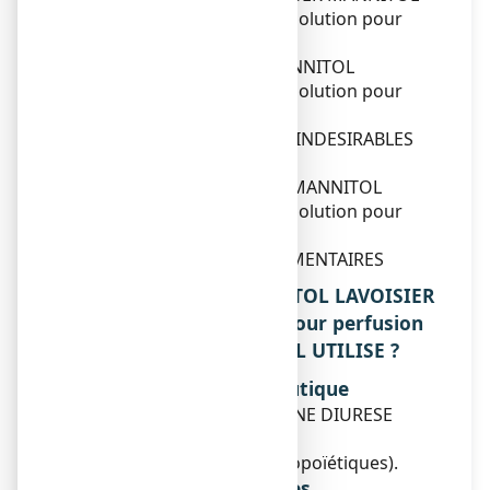
LAVOISIER 20 POUR CENT, solution pour
perfusion ?
3. COMMENT UTILISER MANNITOL
LAVOISIER 20 POUR CENT, solution pour
perfusion ?
4. QUELS SONT LES EFFETS INDESIRABLES
EVENTUELS ?
5. COMMENT CONSERVER MANNITOL
LAVOISIER 20 POUR CENT, solution pour
perfusion ?
6. INFORMATIONS SUPPLEMENTAIRES
1. QU'EST-CE QUE MANNITOL LAVOISIER
20 POUR CENT, solution pour perfusion
ET DANS QUELS CAS EST-IL UTILISE ?
Classe pharmacothérapeutique
SOLUTION PRODUISANT UNE DIURESE
OSMOTIQUE
(B: Sang et organes hématopoïétiques).
Indications thérapeutiques