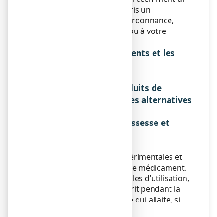
autre médicament, y compris un
médicament obtenu sans ordonnance,
parlez-en à votre médecin ou à votre
pharmacien.
Interactions avec les aliments et les
boissons
Sans objet.
Interactions avec les produits de
phytothérapie ou thérapies alternatives
Sans objet.
Utilisation pendant la grossesse et
l'allaitement
Grossesse et Allaitement
Il n’y a pas de données expérimentales et
cliniques disponibles avec ce médicament.
Dans des conditions normales d’utilisation,
le mannitol peut être prescrit pendant la
grossesse et chez la femme qui allaite, si
besoin.