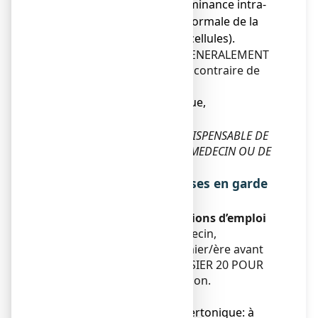
● déshydration à prédominance intra-
cellulaire (diminution anormale de la
quantité d'eau dans les cellules).
Ce médicament NE DOIT GENERALEMENT
PAS ETRE UTILISE, sauf avis contraire de
votre médecin en cas:
● d'insuffisance cardiaque,
● d'œdème pulmonaire.
EN CAS DE DOUTE, IL EST INDISPENSABLE DE
DEMANDER L'AVIS DE VOTRE MEDECIN OU DE
VOTRE PHARMACIEN
Précautions d'emploi ; mises en garde
spéciales
Mises en garde et précautions d’emploi
Adressez-vous à votre médecin,
pharmacien ou votre infirmier/ère avant
d’utiliser MANNITOL LAVOISIER 20 POUR
CENT, solution pour perfusion.
Mises en garde spéciales
●
Cette solution est hypertonique
: à