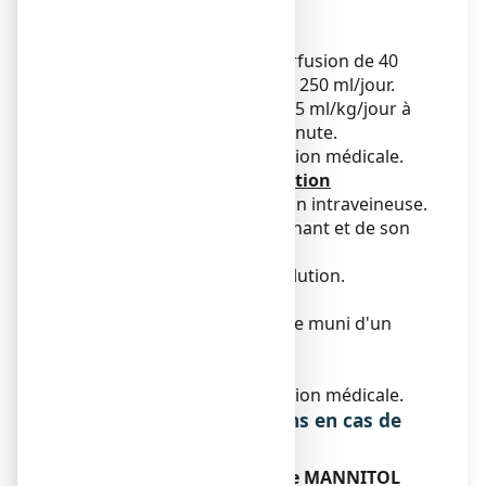
traitement
Posologie
Chez l'adulte: vitesse de perfusion de 40
gouttes/minute à raison de 250 ml/jour.
Chez l'enfant: perfusion de 5 ml/kg/jour à
raison de 5 à 10 gouttes/minute.
Se conformer à la prescription médicale.
Mode et voie d'administration
Voie injectable par perfusion intraveineuse.
Vérifier l'intégrité du contenant et de son
bouchage.
Vérifier la limpidité de la solution.
Désinfecter le bouchon.
Le perfuseur utilisé doit être muni d'un
filtre.
Durée du traitement
Se conformer à la prescription médicale.
Symptômes et instructions en cas de
surdosage
Si vous avez utilisé plus de MANNITOL