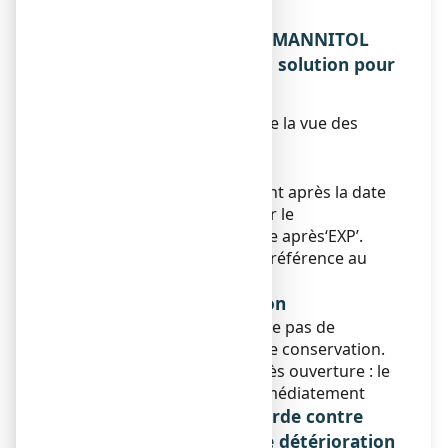
ou votre pharmacien.
5. COMMENT CONSERVER MANNITOL
LAVOISIER 20 POUR CENT, solution pour
perfusion ?
Tenir hors de la portée et de la vue des
enfants.
Date de péremption
N’utilisez pas ce médicament après la date
de péremption indiquée sur le
conditionnement extérieure après‘EXP’.
La date de péremption fait référence au
dernier jour de ce mois.
Conditions de conservation
Ce médicament ne nécessite pas de
précautions particulières de conservation.
Durée de conservation après ouverture : le
produit doit être utilisé immédiatement
Si nécessaire, mises en garde contre
certains signes visibles de détérioration