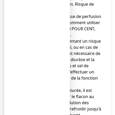
employer avec précaution. Risque de
diffusion extra-veineuse.
Se conformer à une vitesse de perfusion
lente et régulière (
voir
Comment utiliser
MANNITOL LAVOISIER 20 POUR CENT,
solution pour perfusion
).
● Chez les patients présentant un risque
cardiovasculaire ou rénal, ou en cas de
perfusions répétées, il est nécessaire de
surveiller l'osmolarité, la diurèse et la
balance hydrosodée (eau et sel de
l'organisme), ainsi que d'effectuer un
suivi hémodynamique et de la fonction
rénale.
● La solution étant sursaturée, il est
nécessaire de réchauffer le flacon au
bain-marie jusqu'à dissolution des
cristaux. Laisser ensuite refroidir jusqu'à