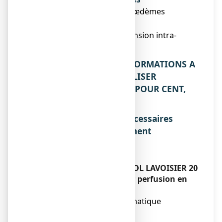
● réduction de certains œdèmes
cérébraux,
● réduction de l'hypertension intra-
oculaire.
2. QUELLES SONT LES INFORMATIONS A
CONNAITRE AVANT D'UTILISER
MANNITOL LAVOISIER 20 POUR CENT,
solution pour perfusion ?
Liste des informations nécessaires
avant la prise du médicament
Sans objet.
Contre-indications
N’utilisez jamais MANNITOL LAVOISIER 20
POUR CENT, solution pour perfusion en
cas de:
● hyperosmolarité plasmatique
préexistante,