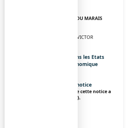
75008 PARIS
Exploitant
LABORATOIRES CHAIX ET DU MARAIS
2 allée Henri Hugon
ZI des Gailletrous
41260 LA CHAUSSEE SAINT VICTOR
Fabricant
Sans objet.
Noms du médicament dans les Etats
membres de l'Espace Economique
Européen
Sans objet.
Date d’approbation de la notice
La dernière date à laquelle cette notice a
été approuvée est le {date}.
AMM sous circonstances
exceptionnelles
Sans objet.
Informations Internet