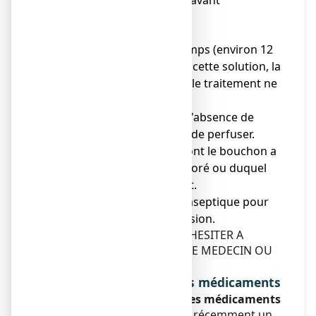
température corporelle avant
administration.
Précautions d'emploi
● Si, après un certain temps (environ 12
heures) de perfusion de cette solution, la
diurèse est insuffisante, le traitement ne
sera pas poursuivi.
● Vérifier la limpidité et l'absence de
particules visibles avant de perfuser.
● Eliminer tout flacon dont le bouchon a
été antérieurement perforé ou duquel
du liquide a été soustrait.
● Utiliser une méthode aseptique pour
mettre en place la perfusion.
EN CAS DE DOUTE, NE PAS HESITER A
DEMANDER L'AVIS DE VOTRE MEDECIN OU
DE VOTRE PHARMACIEN.
Interactions avec d'autres médicaments
Prise ou utilisation d’autres médicaments
Si vous prenez ou avez pris récemment un