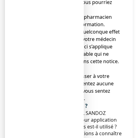
● Gardez cette notice. Vous pourriez
avoir besoin de la relire.
● Adressez-vous à votre pharmacien
pour tout conseil ou information.
● Si vous ressentez un quelconque effet
indésirable, parlez-en à votre médecin
ou votre pharmacien. Ceci s’applique
aussi à tout effet indésirable qui ne
serait pas mentionné dans cette notice.
Voir rubrique 4.
● Vous devez vous adresser à votre
médecin si vous ne ressentez aucune
amélioration ou si vous vous sentez
moins bien après 3 mois.
Que contient cette notice ?
1. Qu'est-ce que MINOXIDIL SANDOZ
CONSEIL 5 %, solution pour application
cutanée et dans quels cas est-il utilisé ?
2. Quelles sont les informations à connaître