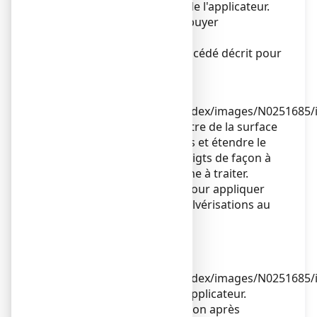
2. Relever l'embout coudé de l'applicateur.
Adapter l'applicateur et appuyer
fermement.
Opérer ensuite selon le procédé décrit pour
le pulvérisateur :
3. Diriger la tige vers le centre de la surface
à traiter, l'actionner une fois et étendre le
produit avec le bout des doigts de façon à
couvrir l'ensemble de la zone à traiter.
Répéter l'opération 6 fois pour appliquer
une dose de 1 mL (soit 7 pulvérisations au
total).
Eviter d'inhaler le produit.
4. Rabaisser l'embout de l'applicateur.
Replacer le capot sur le flacon après