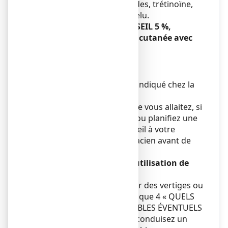
(notamment, corticostéroïdes, trétinoïne,
anthraline) sur le cuir chevelu.
MINOXIDIL SANDOZ CONSEIL 5 %,
solution pour application cutanée avec
des aliments et boissons
Sans objet.
Grossesse et allaitement
Ce médicament est contre-indiqué chez la
femme.
Si vous êtes enceinte ou que vous allaitez, si
vous pensez être enceinte ou planifiez une
grossesse, demandez conseil à votre
médecin ou à votre pharmacien avant de
prendre ce médicament.
Conduite de véhicules et utilisation de
machines
Le minoxidil peut provoquer des vertiges ou
une hypotension (voir rubrique 4 « QUELS
SONT LES EFFETS INDÉSIRABLES ÉVENTUELS
? »). Soyez prudent si vous conduisez un