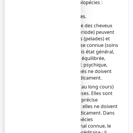
On distingue deux types d'alopécies :
● les alopécies aiguës,
● les alopécies chroniques.
Les alopécies aiguës
(chute des cheveux
ð
soudaine sur une courte période) peuvent
être diffuses ou par plaques (pelades) et
sont le plus souvent de cause connue (soins
capillaires agressifs, mauvais état général,
cure d'amaigrissement mal équilibrée,
certains médicaments, choc psychique,
stress...). Ces alopécies aiguës ne doivent
pas être traitées par ce médicament.
Les alopécies chroniques
(au long cours)
ð
sont presque toujours diffuses. Elles sont
parfois dues à une maladie précise
(thyroïde, métabolique...) et elles ne doivent
pas être traitées par ce médicament. Dans
la grande majorité, ces alopécies
chroniques sont d'origine mal connue, le
plus souvent à caractère héréditaire : il