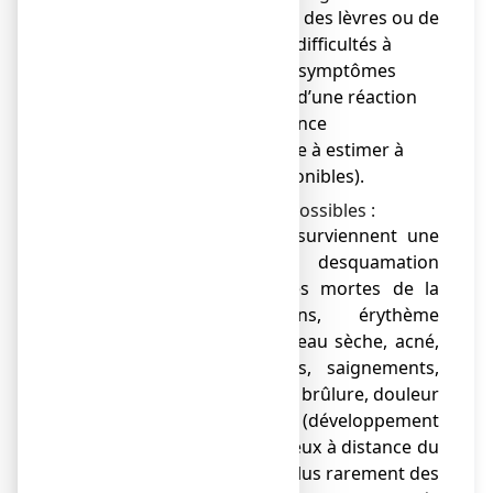
● Gonflement du visage, des lèvres ou de
la gorge entraînant des difficultés à
avaler ou à respirer. Ces symptômes
pourraient être le signe d’une réaction
allergique grave (fréquence
indéterminée, impossible à estimer à
partir des données disponibles).
Autres effets indésirables possibles :
● Il est possible que surviennent une
irritation locale avec desquamation
(élimination des cellules mortes de la
peau), démangeaisons, érythème
(rougeur de la peau), peau sèche, acné,
formation de vésicules, saignements,
ulcération, sensation de brûlure, douleur
et hypertrichose (développement
anormal du système pileux à distance du
point d’application) ou plus rarement des