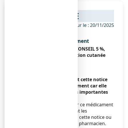
NOTICE
ANSM - Mis à jour le : 20/11/2025
Dénomination du médicament
MINOXIDIL SANDOZ CONSEIL 5 %,
solution pour application cutanée
Minoxidil
Encadré
Veuillez lire attentivement cette notice
avant d’utiliser ce médicament car elle
contient des informations importantes
pour vous.
Vous devez toujours utiliser ce médicament
en suivant scrupuleusement les
informations fournies dans cette notice ou
par votre médecin ou votre pharmacien.