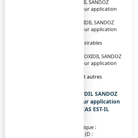
avant d'utiliser MINOXIDIL SANDOZ
CONSEIL 5 %, solution pour application
cutanée ?
3. Comment utiliser MINOXIDIL SANDOZ
CONSEIL 5 %, solution pour application
cutanée ?
4. Quels sont les effets indésirables
éventuels ?
5. Comment conserver MINOXIDIL SANDOZ
CONSEIL 5 %, solution pour application
cutanée ?
6. Contenu de l’emballage et autres
informations.
1. QU’EST-CE QUE MINOXIDIL SANDOZ
CONSEIL 5 %, solution pour application
cutanée ET DANS QUELS CAS EST-IL
UTILISE ?
Classe pharmacothérapeutique :
MINOXIDIL A USAGE LOCAL (D :