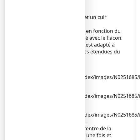
Mode d'administration
Voie cutanée.
Appliquer sur des cheveux et un cuir
chevelu parfaitement secs.
Le mode d’application varie en fonction du
système de délivrance utilisé avec le flacon.
Pulvérisateur :
ce système est adapté à
l'application sur des surfaces étendues du
cuir chevelu.
1. Retirer le capot du flacon.
2. Diriger la pompe vers le centre de la
surface à traiter, l'actionner une fois et