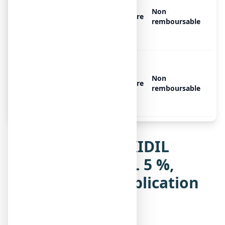
CONSEIL 5 %, 1 flacon de 60
Non
ml avec une pompe et
Libre
remboursable
embout applicateur coudé et
articulé
MINOXIDIL SANDOZ
CONSEIL 5 %, 3 flacons de 60
Non
ml avec une pompe et
Libre
remboursable
embout applicateur coudé et
articulé
Notice de MINOXIDIL
SANDOZ CONSEIL 5 %,
solution pour application
cutanée