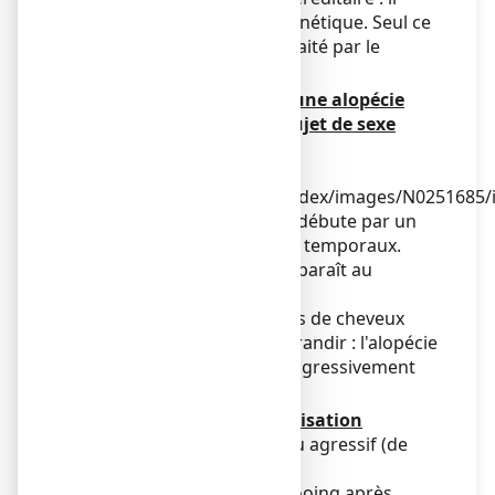
s'agit de l'alopécie androgénétique. Seul ce
type d'alopécie peut être traité par le
minoxidil.
b) Comment reconnaître une alopécie
androgénétique chez le sujet de sexe
masculin ?
L'alopécie androgénétique débute par un
dégarnissement des golfes temporaux.
Puis une légère tonsure apparaît au
sommet du crâne.
Ces deux zones dépourvues de cheveux
vont progressivement s'agrandir : l'alopécie
androgénétique évolue progressivement
vers la calvitie.
c) Quelques conseils d'utilisation
Utiliser un shampooing peu agressif (de
préférence sans silicone).
Si vous faites votre shampooing après