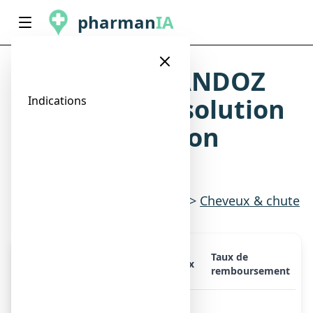
pharman
IA
MINOXIDIL SANDOZ
CONSEIL 5 %, solution
Indications
pour application
cutanée
Indications
>
Peau & cheveux
>
Cheveux & chute
Taux de
Présentation
Prix
remboursement
MINOXIDIL SANDOZ