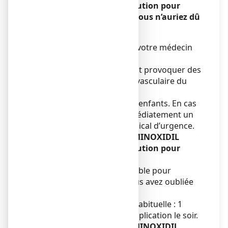
SANDOZ CONSEIL 5 %, solution pour
application cutanée que vous n’auriez dû
:
Consultez immédiatement votre médecin
ou votre pharmacien.
L’ingestion accidentelle peut provoquer des
effets dus à l’action cardio-vasculaire du
minoxidil.
Tenir hors de la portée des enfants. En cas
d’ingestion, contactez immédiatement un
médecin ou un service médical d’urgence.
Si vous oubliez d’utiliser MINOXIDIL
SANDOZ CONSEIL 5 %, solution pour
application cutanée :
Ne prenez pas de dose double pour
compenser la dose que vous avez oubliée
de prendre.
Reprendre à la fréquence habituelle : 1
application le matin, et 1 application le soir.
Si vous arrêtez d’utiliser MINOXIDIL