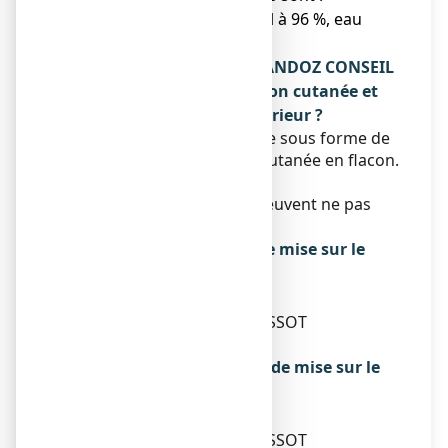
propylèneglycol, éthanol à 96 %, eau
purifiée.
Qu’est-ce que MINOXIDIL SANDOZ CONSEIL
5 %, solution pour application cutanée et
contenu de l’emballage extérieur ?
Ce médicament se présente sous forme de
solution pour application cutanée en flacon.
Boîte de 1 ou 3 flacons.
Toutes les présentations peuvent ne pas
être commercialisées.
Titulaire de l’autorisation de mise sur le
marché
SANDOZ
9, PLACE MARIE-JEANNE BASSOT
92300 LEVALLOIS-PERRET
Exploitant de l’autorisation de mise sur le
marché
SANDOZ
9, PLACE MARIE-JEANNE BASSOT