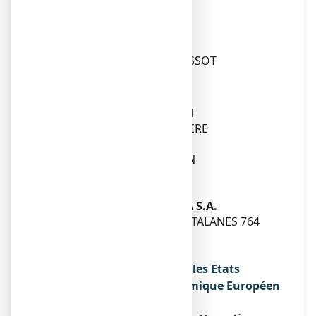
92300 LEVALLOIS-PERRET
Fabricant
SANDOZ
9, PLACE MARIE-JEANNE BASSOT
92300 LEVALLOIS-PERRET
OU
NOVARTIS PHARMA GMBH
ROONSTRASSE 25 UND OBERE
TURNSTRASSE 8-10
90429 NUERNBERG, BAYERN
ALLEMAGNE
OU
NOVARTIS FARMACEUTICA S.A.
GRAN VIA DE LES CORTS CATALANES 764
08013 BARCELONE
ESPAGNE
Noms du médicament dans les Etats
membres de l'Espace Economique Européen
Sans objet.