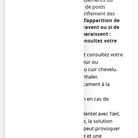
rythme cardiaque), étourdissements ou
sensation de vertiges, prise de poids
soudaine et inexpliquée, gonflement des
mains et des pieds.
En cas d’apparition de
ces symptômes, s’ils s’aggravent ou si de
nouveaux symptômes apparaissent :
arrêtez le traitement et consultez votre
médecin.
● Arrêtez le traitement et consultez votre
médecin en cas de rougeur ou
d'irritation persistante du cuir chevelu.
● Ne pas avaler. Ne pas inhaler.
● Ne laisser pas ce médicament à la
portée des enfants.
● Prévenir votre médecin en cas de
troubles cardiaques.
● En cas de contact accidentel avec l’œil,
une plaie, une muqueuse, la solution
(contenant de l’éthanol) peut provoquer
une sensation de brûlure et une