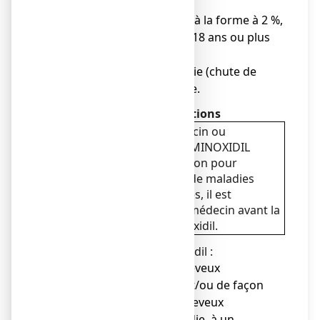
chevelu,
● si vous êtes intolérant à la forme à 2 %,
● si vous avez moins de 18 ans ou plus
de 65 ans,
● en cas de toute alopécie (chute de
cheveux) de la femme.
Avertissements et précautions
Adressez-vous à votre médecin ou
pharmacien avant d’utiliser MINOXIDIL
SANDOZ CONSEIL 5 %, solution pour
application cutanée. En cas de maladies
cardiaques mêmes anciennes, il est
nécessaire de consulter un médecin avant la
première utilisation de minoxidil.
Ne pas appliquer de minoxidil :
● en cas de chute de cheveux
s’effectuant en plaque et/ou de façon
brutale, de chute des cheveux
consécutive à une maladie, à un