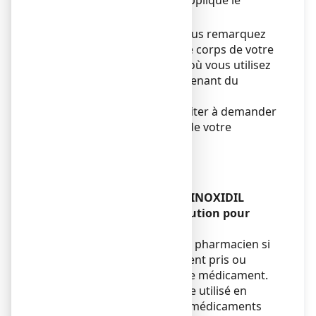
votre corps où vous avez appliqué le
minoxidil par voie topique.
Consultez un médecin si vous remarquez
une pilosité excessive sur le corps de votre
enfant pendant la période où vous utilisez
des produits topiques contenant du
minoxidil.
En cas de doute ne pas hésiter à demander
l'avis de votre médecin ou de votre
pharmacien.
Enfants et adolescents
Sans objet.
Autres médicaments et MINOXIDIL
SANDOZ CONSEIL 5 %, solution pour
application cutanée
Informez votre médecin ou pharmacien si
vous prenez, avez récemment pris ou
pourriez prendre tout autre médicament.
Le minoxidil ne doit pas être utilisé en
même temps que d'autres médicaments