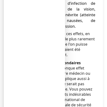
d’altération du goût, d’infection de
l'oreille, de troubles de la vision,
d’irritation oculaire, de névrite (atteinte
d'un nerf), de nausées, de
vomissements, de dépression.
Il faut cependant noter que ces effets, en
particulier ceux qui ont été le plus rarement
rapportés, l'ont été sans que l'on puisse
formellement établir qu'ils aient été
provoqués par le traitement.
Déclaration des effets secondaires
Si vous ressentez un quelconque effet
indésirable, parlez-en à votre médecin ou
votre pharmacien. Ceci s’applique aussi à
tout effet indésirable qui ne serait pas
mentionné dans cette notice. Vous pouvez
également déclarer les effets indésirables
directement via le système national de
déclaration : Agence nationale de sécurité