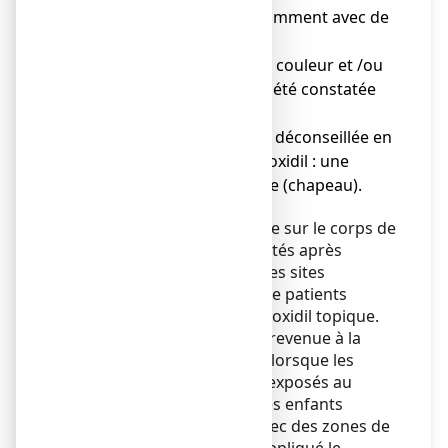
irritation : rincer abondamment avec de
l’eau courante.
● Une modification de la couleur et /ou
la texture des cheveux a été constatée
chez quelques patients.
● L’exposition solaire est déconseillée en
cas d’application de minoxidil : une
protection est nécessaire (chapeau).
Des cas de pilosité excessive sur le corps de
nourrissons ont été rapportés après
contact cutané au niveau des sites
d’application du minoxidil de patients
(soignants) utilisant du minoxidil topique.
La croissance des poils est revenue à la
normale en quelques mois lorsque les
nourrissons n'étaient plus exposés au
minoxidil. Veiller à ce que les enfants
n’entrent pas en contact avec des zones de