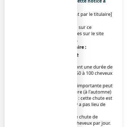
La dernière date à laquelle cette notice a
été révisée est :
[à compléter ultérieurement par le titulaire]
Autres
Des informations détaillées sur ce
médicament sont disponibles sur le site
Internet de l’ANSM (France).
Conseil d’éducation sanitaire :
a) Qu'appelle-t-on alopécie
androgénétique ?
Normalement les cheveux ont une durée de
vie de 3 à 6 ans et il tombe 50 à 100 cheveux
par jour.
Une chute de cheveux plus importante peut
survenir de façon saisonnière (à l'automne)
ou après un accouchement : cette chute est
normale, transitoire et il n'y a pas lieu de
débuter un traitement.
L'alopécie se définit par une chute de
cheveux supérieure à 100 cheveux par jour.