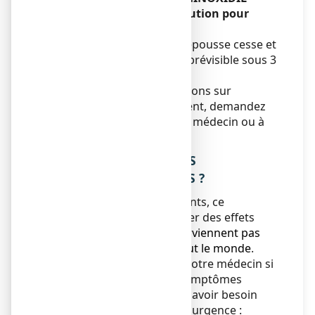
SANDOZ CONSEIL 5 %, solution pour
application cutanée :
A l’arrêt du traitement, la repousse cesse et
un retour à l’état initial est prévisible sous 3
ou 4 mois.
Si vous avez d’autres questions sur
l’utilisation de ce médicament, demandez
plus d’informations à votre médecin ou à
votre pharmacien.
4. QUELS SONT LES EFFETS
INDESIRABLES EVENTUELS ?
Comme tous les médicaments, ce
médicament peut provoquer des effets
indésirables,
mais ils ne surviennent pas
systématiquement chez
tout le monde
.
Informez immédiatement votre médecin si
vous remarquez l’un des symptômes
suivants, car vous pourriez avoir besoin
d’un traitement médical en urgence :