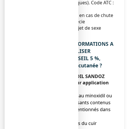
médicaments dermatologiques). Code ATC :
D11AX01
.
Ce médicament est indiqué en cas de chute
de cheveux modérée (alopécie
androgénétique) chez le sujet de sexe
masculin.
2. QUELLES SONT LES INFORMATIONS A
CONNAITRE AVANT D’UTILISER
MINOXIDIL SANDOZ CONSEIL 5 %,
solution pour application cutanée ?
N’utilisez jamais MINOXIDIL SANDOZ
CONSEIL 5 %, solution pour application
cutanée :
● si vous êtes allergique au minoxidil ou
à l’un des autres composants contenus
dans ce médicament, mentionnés dans
la rubrique 6,
● si vous avez des lésions du cuir