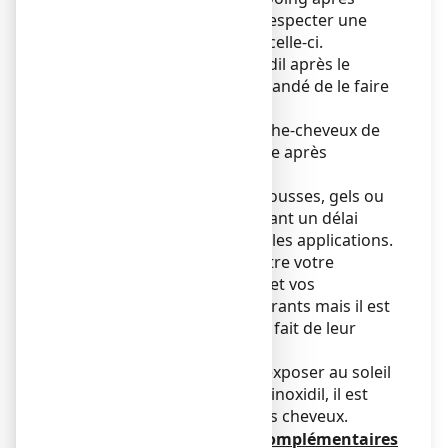
l'application du minoxidil, respecter une
période de 4 heures après celle-ci.
Si vous appliquez le minoxidil après le
shampooing, il est recommandé de le faire
sur un cuir chevelu sec.
Vous pouvez utiliser un sèche-cheveux de
préférence en position tiède après
l'application de minoxidil.
Vous pouvez utiliser des mousses, gels ou
sprays coiffants en respectant un délai
minimum de 1 heure entre les applications.
Il n'y a pas d'interaction entre votre
traitement par le minoxidil et vos
permanentes ou soins colorants mais il est
préférable de les limiter du fait de leur
agressivité sur les cheveux.
Si vous envisagez de vous exposer au soleil
après une application de minoxidil, il est
recommandé de couvrir vos cheveux.
d) Quelques informations complémentaires