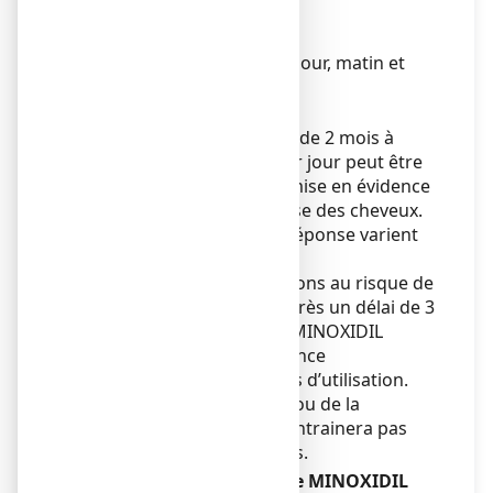
utilisation.
Fréquence d’administration
1 application deux fois par jour, matin et
soir.
Durée du traitement
Un traitement d'une durée de 2 mois à
raison de 2 applications par jour peut être
nécessaire avant que soit mise en évidence
une stimulation de la pousse des cheveux.
Le début et le degré de la réponse varient
en fonction des sujets.
Ne pas arrêter les applications au risque de
revenir à l'état antérieur après un délai de 3
ou 4 mois. Ne plus utiliser MINOXIDIL
SANDOZ CONSEIL en l’absence
d’amélioration après 4 mois d’utilisation.
L’augmentation de la dose ou de la
fréquence d’application n’entrainera pas
d’amélioration des résultats.
Si vous avez utilisé plus de MINOXIDIL