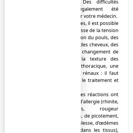
réactions allergiques. Des difficultés
respiratoires ont également été
rapportées. Il faut avertir votre médecin.
● Dans quelques cas rares, il est possible
que surviennent une baisse de la tension
artérielle, une accélération du pouls, des
palpitations, une chute des cheveux, des
cheveux irréguliers, un changement de
la couleur et/ou de la texture des
cheveux, une douleur thoracique, une
hépatite ou des calculs rénaux : il faut
immédiatement arrêter le traitement et
avertir votre médecin.
● Plus rarement d'autres réactions ont
pu être décrites, à type d'allergie (rhinite,
éruptions cutanées, rougeur
généralisée), de vertiges, de picotement,
de maux de tête, de faiblesse, d’œdèmes
(infiltration de liquide dans les tissus),