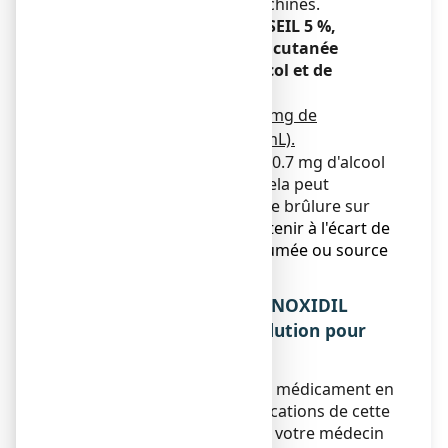
véhicule ou utilisez des machines.
MINOXIDIL SANDOZ CONSEIL 5 %,
solution pour application cutanée
contient du propylèneglycol et de
l’éthanol.
Ce médicament contient 550 mg de
propylèneglycol par dose (1 mL).
Ce médicament contient 250.7 mg d'alcool
(éthanol) par dose (1mL). Cela peut
provoquer une sensation de brûlure sur
une peau endommagée.
À tenir à l'écart de
toute flamme, cigarette allumée ou source
de chaleur intense.
3. COMMENT UTILISER MINOXIDIL
SANDOZ CONSEIL 5 %, solution pour
application cutanée ?
Veillez à toujours utiliser ce médicament en
suivant exactement les indications de cette
notice ou les indications de votre médecin