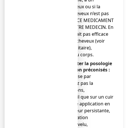
traitement médicamenteux ou si la
raison de la chute de cheveux n’est pas
connue. N’UTILISEZ PAS CE MEDICAMENT
ET PRENEZ L’AVIS DE VOTRE MEDECIN. En
effet, le minoxidil ne serait pas efficace
sur ce type de chute de cheveux (voir
Conseils d’éducation sanitaire),
● sur une autre partie du corps.
Il est important de respecter la posologie
et le mode d'administration préconisés :
● n'augmentez pas la dose par
application, n'augmentez pas la
fréquence des applications,
● n'appliquez le minoxidil que sur un cuir
chevelu sain. Evitez cette application en
cas d'irritation, de rougeur persistante,
d'inflammation, de sensation
douloureuse du cuir chevelu,