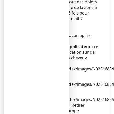
étendre le produit avec le bout des doigts
de façon à couvrir l'ensemble de la zone à
traiter. Répéter l'opération 6 fois pour
appliquer une dose de 1 mL (soit 7
pulvérisations au total).
Eviter d'inhaler le produit.
3. Replacer le capot sur le flacon après
utilisation.
Pulvérisateur muni d'un applicateur :
ce
système est adapté à l'application sur de
petites surfaces ou sous les cheveux.
1. Retirer le capot du flacon. Retirer
l'élément supérieur de la pompe