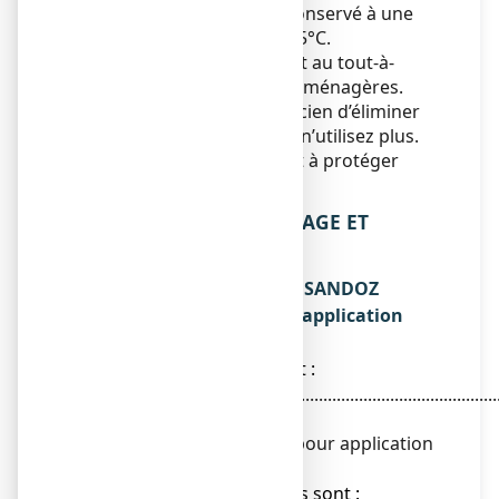
Ce médicament doit être conservé à une
température inférieure à 25°C.
Ne jetez aucun médicament au tout-à-
l’égout
ou avec
les ordures ménagères.
Demandez à votre pharmacien d’éliminer
les médicaments que vous n’utilisez plus.
Ces mesures contribueront à protéger
l’environnement.
6. CONTENU DE L’EMBALLAGE ET
AUTRES INFORMATIONS
Ce que contient MINOXIDIL SANDOZ
CONSEIL 5 %, solution pour application
cutanée
● La substance active est :
Minoxidil.................................................................................
5 g
Pour 100 mL de solution pour application
cutanée.
● Les autres composants sont :