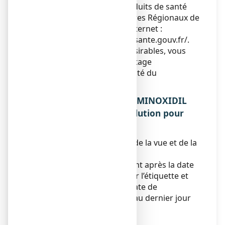
du médicament et des produits de santé
(ANSM) et réseau des Centres Régionaux de
Pharmacovigilance - Site internet :
https://signalement.social-sante.gouv.fr/
.
En signalant les effets indésirables, vous
contribuez à fournir davantage
d’informations sur la sécurité du
médicament.
5. COMMENT CONSERVER MINOXIDIL
SANDOZ CONSEIL 5 %, solution pour
application cutanée ?
Tenir ce médicament hors de la vue et de la
portée des enfants.
N’utilisez pas ce médicament après la date
de péremption indiquée sur l’étiquette et
l’emballage après EXP. La date de
péremption fait référence au dernier jour
de ce mois.
Produit inflammable.