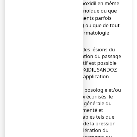
● n'appliquez pas de minoxidil en même
temps que de l'acide rétinoïque ou que
de l'anthraline (médicaments parfois
utilisés en dermatologie) ou que de tout
autre médicament de dermatologie
irritant.
Chez les sujets présentant des lésions du
cuir chevelu, une augmentation du passage
dans le sang du principe actif est possible
(
voir N'utilisez jamais MINOXIDIL SANDOZ
CONSEIL 5%, solution pour application
cutanée
).
En cas de non-respect de la posologie et/ou
du mode d’administration préconisés, le
passage dans la circulation générale du
minoxidil pourrait être augmenté et
entraîner des effets indésirables tels que
douleur thoracique, baisse de la pression
artérielle, tachycardie (accélération du