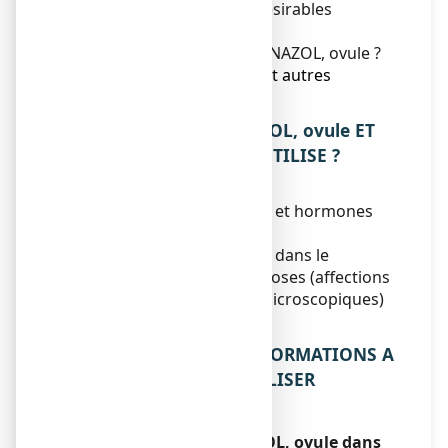
4. Quels sont les effets indésirables
éventuels ?
5. Comment conserver MONAZOL, ovule ?
6. Contenu de l’emballage et autres
informations.
1. QU’EST-CE QUE MONAZOL, ovule ET
DANS QUELS CAS EST-IL UTILISE ?
ANTIFONGIQUE LOCAL.
(G: système génito-urinaire et hormones
sexuelles)
Ce médicament est indiqué dans le
traitement local des candidoses (affections
dues à des champignons microscopiques)
du vagin.
2. QUELLES SONT LES INFORMATIONS A
CONNAITRE AVANT D'UTILISER
MONAZOL, ovule ?
N'utilisez jamais MONAZOL, ovule dans