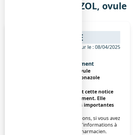
Notice de MONAZOL, ovule
NOTICE
ANSM - Mis à jour le : 08/04/2025
Dénomination du médicament
MONAZOL, ovule
Nitrate de sertaconazole
Encadré
Veuillez lire attentivement cette notice
avant d'utiliser ce médicament. Elle
contient des informations importantes
pour votre traitement.
Si vous avez d'autres questions, si vous avez
un doute, demandez plus d'informations à
votre médecin ou à votre pharmacien.