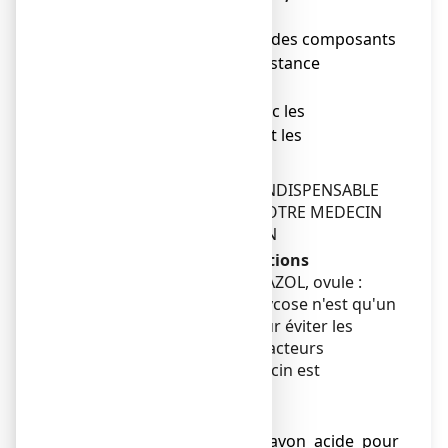
les cas suivants :
● en cas d'allergie à l'un des composants
du produit ou à une substance
apparentée,
● en cas d'utilisation avec les
préservatifs masculins et les
diaphragmes en latex.
EN CAS DE DOUTE, IL EST INDISPENSABLE
DE DEMANDER L'AVIS DE VOTRE MEDECIN
OU DE VOTRE PHARMACIEN
Avertissements et précautions
Faites attention avec MONAZOL, ovule :
Le traitement local de la mycose n'est qu'un
élément du traitement. Pour éviter les
rechutes, la recherche de facteurs
favorisants par votre médecin est
indispensable.
Précautions d'emploi
● Ne pas utiliser un savon acide pour