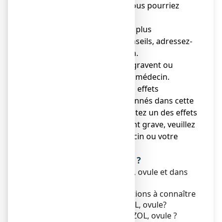
● Gardez cette notice, vous pourriez
avoir besoin de la relire.
● Si vous avez besoin de plus
d'informations et de conseils, adressez-
vous à votre pharmacien.
● Si les symptômes s'aggravent ou
persistent, consultez un médecin.
● Si vous remarquez des effets
indésirables non mentionnés dans cette
notice, ou si vous ressentez un des effets
mentionnés comme étant grave, veuillez
en informer votre médecin ou votre
pharmacien.
Que contient cette notice ?
1. Qu'est-ce que MONAZOL, ovule et dans
quels cas est-il utilisé ?
2. Quelles sont les informations à connaître
avant d'utiliser MONAZOL, ovule?
3. Comment utiliser MONAZOL, ovule ?