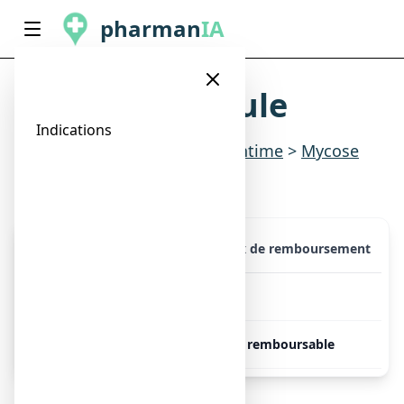
pharman
IA
MONAZOL, ovule
Indications
Indications
>
Gynécologie & intime
>
Mycose
vaginale
Présentation
Prix
Taux de remboursement
MONAZOL, 1 ovule
4.04€
30%
MONAZOL, 2 ovules
Libre
Non remboursable