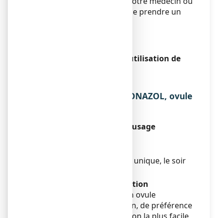
toujours demander avis à votre médecin ou
à votre pharmacien avant de prendre un
médicament.
Sportifs
Sans objet.
Conduite de véhicules et utilisation de
machines
Sans objet.
3. COMMENT UTILISER MONAZOL, ovule
?
Instructions pour un bon usage
Sans objet.
Posologie
Un ovule en administration unique, le soir
au coucher.
Mode et voie d'administration
Voie vaginale. Introduire un ovule
profondément dans le vagin, de préférence
en position allongée. La façon la plus facile