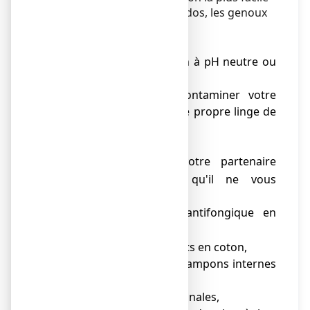
est de vous allonger sur le dos, les genoux
repliés et écartés.
Conseils pratiques
● toilette avec un savon à pH neutre ou
alcalin,
● afin de ne pas contaminer votre
entourage, utilisez votre propre linge de
toilette (gant, serviette),
● votre médecin pourra:
traiter également votre partenaire
o
sexuel, afin d'éviter qu'il ne vous
recontamine,
vous prescrire un antifongique en
o
application locale.
● port de sous-vêtements en coton,
● éviter de porter des tampons internes
pendant le traitement,
● éviter les douches vaginales,