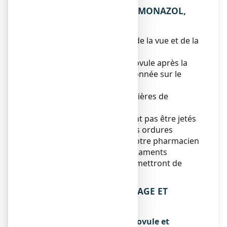
5. COMMENT CONSERVER MONAZOL,
ovule ?
Tenir ce médicament hors de la vue et de la
portée des enfants.
Ne pas utiliser MONAZOL, ovule après la
date de péremption mentionnée sur le
conditionnement extérieur.
Pas de précautions particulières de
conservation.
Les médicaments ne doivent pas être jetés
au tout à l'égout ou avec les ordures
ménagères. Demandez à votre pharmacien
ce qu'il faut faire des médicaments
inutilisés. Ces mesures permettront de
protéger l'environnement.
6. CONTENU DE L’EMBALLAGE ET
AUTRES INFORMATIONS
Ce que contient MONAZOL, ovule et