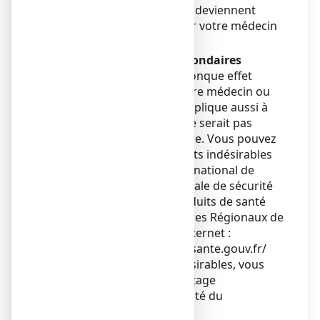
certains effets indésirables deviennent
graves, veuillez en informer votre médecin
ou votre pharmacien.
Déclaration des effets secondaires
Si vous ressentez un quelconque effet
indésirable, parlez-en à votre médecin ou
votre pharmacien. Ceci s’applique aussi à
tout effet indésirable qui ne serait pas
mentionné dans cette notice. Vous pouvez
également déclarer les effets indésirables
directement via le système national de
déclaration : Agence nationale de sécurité
du médicament et des produits de santé
(ANSM) et réseau des Centres Régionaux de
Pharmacovigilance - Site internet :
https://signalement.social-sante.gouv.fr/
En signalant les effets indésirables, vous
contribuez à fournir davantage
d’informations sur la sécurité du
médicament.