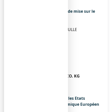
08028 BARCELONE
ESPAGNE
Exploitant de l’autorisation de mise sur le
marché
THERAMEX FRANCE
83 AVENUE CHARLES DE GAULLE
92200 NEUILLY-SUR-SEINE
Fabricant
LABORATOIRE THERAMEX
6, AVENUE ALBERT II
98000 MONACO
MONACO
ou
TROMMSDORFF GMBH & CO. KG
TROMMSDORFFSTR
2-6, 52477 ALSDORF
ALLEMAGNE
Noms du médicament dans les Etats
membres de l'Espace Economique Européen
Sans objet.