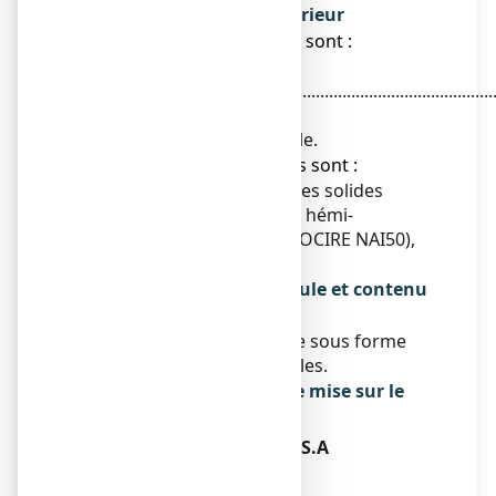
contenu de l’emballage extérieur
● Les substances actives sont :
Nitrate de sertaconazole
...............................................................................................
0,300 g
Pour un ovule.
● Les autres composants sont :
Glycérides hémi-synthétiques solides
(WITEPSOL H19), glycérides hémi-
synthétiques solides (SUPPOCIRE NAI50),
silice colloïdale anhydre
Qu’est-ce que MONAZOL, ovule et contenu
de l’emballage extérieur
Ce médicament se présente sous forme
d'ovule. Boîte de 1 ou 2 ovules.
Titulaire de l’autorisation de mise sur le
marché
FERRER INTERNACIONAL, S.A
GRAN VIA CARLOS III, 94