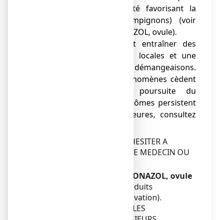
l'hygiène locale (l'acidité favorisant la
prolifération des champignons) (
voir
Comment utiliser MONAZOL, ovule
).
● Ce traitement peut entraîner des
sensations de brûlures locales et une
augmentation des démangeaisons.
Généralement, ces phénomènes cèdent
spontanément à la poursuite du
traitement. Si les symptômes persistent
au-delà de 24 à 48 heures, consultez
votre médecin.
EN CAS DE DOUTE NE PAS HESITER A
DEMANDER L'AVIS DE VOTRE MEDECIN OU
DE VOTRE PHARMACIEN.
Autres médicaments et MONAZOL, ovule
Ne pas utiliser avec des produits
spermicides (risque d'inactivation).
AFIN D'EVITER D'EVENTUELLES
INTERACTIONS ENTRE PLUSIEURS