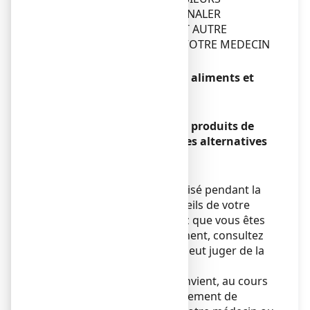
MEDICAMENTS IL FAUT SIGNALER
SYSTEMATIQUEMENT TOUT AUTRE
TRAITEMENT EN COURS A VOTRE MEDECIN
OU A VOTRE PHARMACIEN.
MONAZOL, ovule avec des aliments et
boissons
Sans objet.
MONAZOL, ovule avec des produits de
phytothérapie ou thérapies alternatives
Sans objet.
Grossesse et allaitement
Ce médicament ne sera utilisé pendant la
grossesse que sur les conseils de votre
médecin. Si vous découvrez que vous êtes
enceinte pendant le traitement, consultez
votre médecin car lui seul peut juger de la
nécessité de le poursuivre.
D'une façon générale, il convient, au cours
de la grossesse et de l'allaitement de