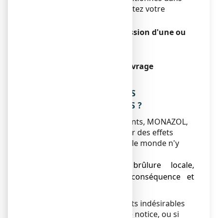
cette notice, veuillez consultez votre
médecin.
Instructions en cas d'omission d'une ou
de plusieurs doses
Sans objet.
Risque de syndrome de sevrage
Sans objet.
4. QUELS SONT LES EFFETS
INDESIRABLES EVENTUELS ?
Comme tous les médicaments, MONAZOL,
ovule est susceptible d'avoir des effets
indésirables, bien que tout le monde n'y
soit pas sujet.
● Sensations de brûlure locale,
démangeaisons sans conséquence et
possibilité d'allergie.
Si vous remarquez des effets indésirables
non mentionnés dans cette notice, ou si