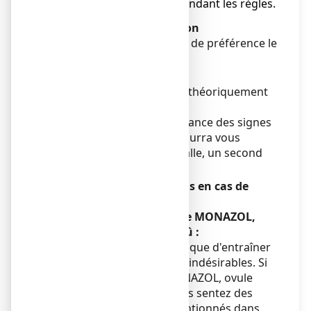
● traitement possible pendant les règles.
Fréquence d'administration
L'ovule doit être administré de préférence le
soir au coucher.
Durée du traitement
La durée du traitement est théoriquement
de 1 jour.
Toutefois, en cas de persistance des signes
cliniques, votre médecin pourra vous
prescrire à 7 jours d'intervalle, un second
ovule.
Symptômes et instructions en cas de
surdosage
Si vous avez utilisé plus de MONAZOL,
ovule que vous n'auriez dû :
Une utilisation excessive risque d'entraîner
une aggravation des effets indésirables. Si
vous avez pris plus de MONAZOL, ovule
qu'il ne le fallait, et que vous sentez des
effets indésirables non mentionnés dans