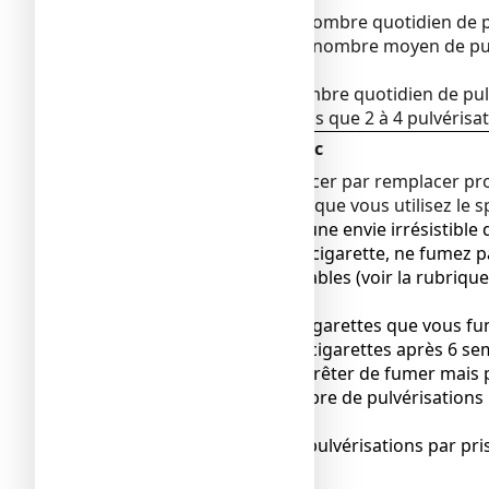
Commencez à réduire le nombre quotidien de pu
A la fin de la Semaine 9, le nombre moyen de pulv
Etape 3
: Semaines 10 à 12
Continuez à réduire le nombre quotidien de pul
Lorsque vous n'utilisez plus que 2 à 4 pulvérisa
Arrêt progressif du tabac
L'objectif est de commencer par remplacer pr
fumer des cigarettes lorsque vous utilisez le spr
Lorsque vous ressentez une envie irrésistible d
destiné à remplacer une cigarette, ne fumez pas
causer des effets indésirables (voir la rubriq
n’auriez dû »).
Réduisez le nombre de cigarettes que vous fume
votre consommation de cigarettes après 6 sem
pouvez complètement arrêter de fumer mais pa
progressivement le nombre de pulvérisations pa
NICORETTESPRAY.
Ne pas utiliser plus de 2 pulvérisations par p
période de 24 heures.