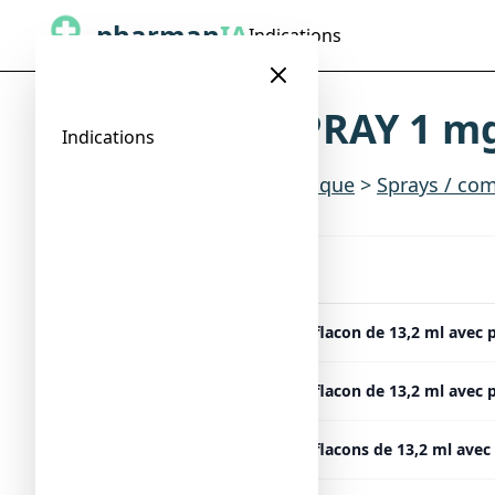
pharman
IA
Indications
NICORETTESPRAY 1 mg/
Indications
Indications
>
Sevrage tabagique
>
Sprays / com
Présentation
NICORETTESPRAY 1 mg/dose, 1 flacon de 13,2 ml avec p
NICORETTESPRAY 1 mg/dose, 1 flacon de 13,2 ml avec p
NICORETTESPRAY 1 mg/dose, 2 flacons de 13,2 ml avec 