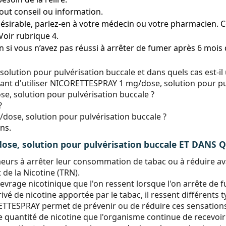
ut conseil ou information.
ésirable, parlez-en à votre médecin ou votre pharmacien. Cec
Voir rubrique 4.
n si vous n’avez pas réussi à arrêter de fumer après 6 mo
ution pour pulvérisation buccale et dans quels cas est-il u
avant d'utiliser NICORETTESPRAY 1 mg/dose, solution pour pu
, solution pour pulvérisation buccale ?
?
se, solution pour pulvérisation buccale ?
ns.
se, solution pour pulvérisation buccale ET DANS Q
urs à arrêter leur consommation de tabac ou à réduire avant
de la Nicotine (TRN).
ge nicotinique que l'on ressent lorsque l'on arrête de fu
vé de nicotine apportée par le tabac, il ressent différents
TTESPRAY permet de prévenir ou de réduire ces sensations d
ite quantité de nicotine que l'organisme continue de rece