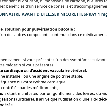
 ne contient ni goudron, ni monoxyde de carbone, ni autres 
er, bénéficiez d'un service de conseils et d'accompagnement
NNAITRE AVANT D’UTILISER NICORETTESPRAY 1 mg/do
, solution pour pulvérisation buccale :
à l’un des autres composants contenus dans ce médicament,
 médicament si vous présentez l’un des symptômes suivan
re médecin si vous présentez :
se cardiaque
ou
d'accident vasculaire cérébral
,
ne instable), ou une angine de poitrine stable,
fréquence ou votre rythme cardiaque,
s contrôlée par les médicaments,
es
s'étant manifestés par un gonflement des lèvres, du v
sons (urticaire). Il arrive que l'utilisation d'une TRN décl
odérée,