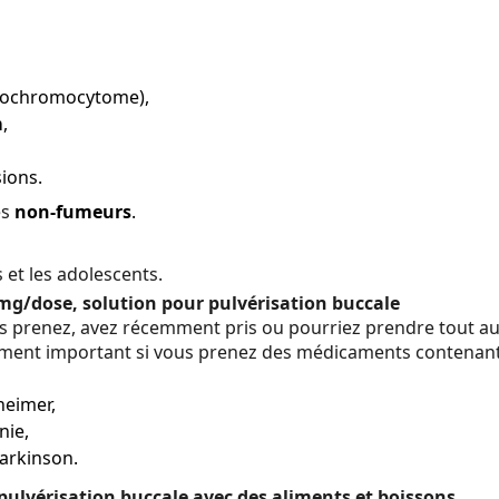
ochromocytome),
m
,
ions.
es
non-fumeurs
.
 et les adolescents.
/dose, solution pour pulvérisation buccale
s prenez, avez récemment pris ou pourriez prendre tout 
ement important si vous prenez des médicaments contenant
heimer,
nie,
Parkinson.
lvérisation buccale avec des aliments et boissons