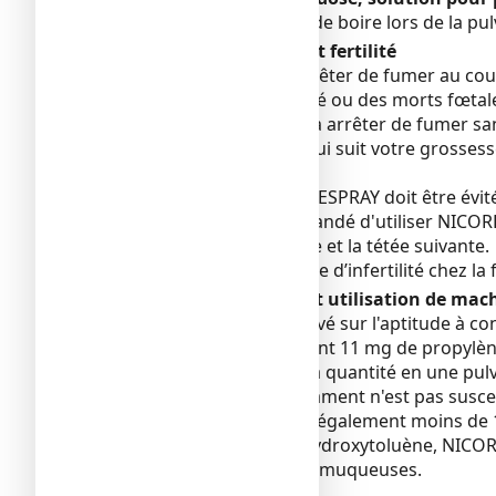
S'abstenir de manger et de boire lors de la pul
Grossesse allaitement et fertilité
Il est très important d'arrêter de fumer au cou
accouchement prématuré ou des morts fœtales t
Si vous ne parvenez pas à arrêter de fumer san
professionnel de santé qui suit votre grossess
arrêter de fumer.
L'utilisation de NICORETTESPRAY doit être évi
médecin vous a recommandé d'utiliser NICORETTE
une pulvérisation buccale et la tétée suivante.
Fumer augmente le risque d’infertilité chez la 
Conduite de véhicules et utilisation de mac
Aucun effet n'a été observé sur l'aptitude à co
NICORETTESPRAY
contient 11 mg de propylène
équivalent à 97 mg/ml. La quantité en une pulv
contenue dans ce médicament n'est pas suscept
Ce médicament contient également moins de 1 m
de la présence de butylhydroxytoluène, NICOR
irritation des yeux et des muqueuses.