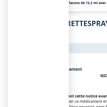
NICORETTESPRAY 1 mg/dose, 2 flacons de 13,2 ml avec 
Notice de NICORETTESPRAY 
Dénomination du médicament
NIC
Encadré
Veuillez lire attentivement cette notice ava
Vous devez toujours utiliser ce médicament en
● Gardez cette notice. Vous pourriez avoir b