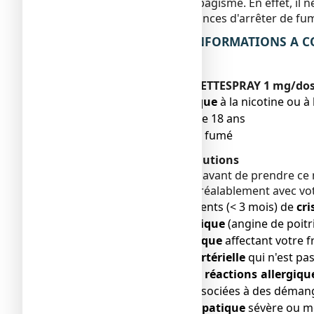
est moins nocif que le tabagisme. En effet, il
Afin d’augmenter vos chances d'arrêter de fum
2. QUELLES SONT LES INFORMATIONS A CO
buccale ?
N’utilisez jamais NICORETTESPRAY 1 mg/dose
●
si vous êtes allergique
à la nicotine ou 
● si vous avez moins de 18 ans
● si vous n’avez jamais fumé
Avertissements et précautions
Contacter votre médecin avant de prendre ce
vous devez en discuter préalablement avec vot
● des antécédents récents (< 3 mois) de
cri
● une
douleur thoracique
(angine de poitri
● un
problème cardiaque
affectant votre 
● une
hypertension artérielle
qui n'est pa
● des antécédents de
réactions allergiqu
éruptions cutanées associées à des démangeai
● une
insuffisance hépatique
sévère ou m