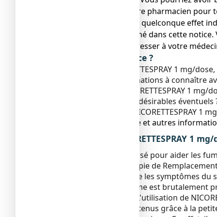
● Adressez-vous à votre pharmacien pour to
● Si vous ressentez un quelconque effet ind
ne serait pas mentionné dans cette notice. 
● Vous devez vous adresser à votre médeci
Que contient cette notice ?
1. Qu'est-ce que NICORETTESPRAY 1 mg/dose, sol
2. Quelles sont les informations à connaître 
3. Comment utiliser NICORETTESPRAY 1 mg/dose
4. Quels sont les effets indésirables éventuels 
5. Comment conserver NICORETTESPRAY 1 mg/do
6. Contenu de l’emballage et autres informatio
1. QU’EST-CE QUE NICORETTESPRAY 1 mg/do
NICORETTESPRAY est utilisé pour aider les fume
traitement de type Thérapie de Remplacement 
NICORETTESPRAY soulage les symptômes du sevra
fumer. Lorsque l'organisme est brutalement pri
symptômes de sevrage. L'utilisation de NICORE
fumer. Ces effets sont obtenus grâce à la pet