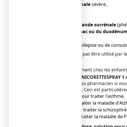
● une
insuffisance rénale
sévère,
● un
diabète
,
● une
hyperthyroïdie
,
● une
tumeur de la glande surrénale
(phé
● un
ulcère de l'estomac ou du duodénu
● une
œsophagite
,
● des antécédents d’épilepsie ou de convuls
NICORETTESPRAY ne doit pas être utilisé par l
Enfant et adolescents
Ne pas utiliser ce médicament chez les enfants
Autres médicaments et NICORETTESPRAY 1 mg
Informez votre médecin ou pharmacien si vou
obtenu sans ordonnance. Ceci est particulièr
● de la
théophylline
pour traiter l'asthme,
● de la
tacrine
pour traiter la maladie d'Alz
● de la
clozapine
pour traiter la schizophré
● du
ropinirole
pour traiter la maladie de 
NICORETTESPRAY 1 mg/dose, solution pour pu