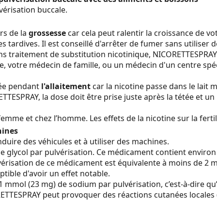
vérisation buccale.
rs de la
grossesse
car cela peut ralentir la croissance de v
ardives. Il est conseillé d'arrêter de fumer sans utiliser 
s traitement de substitution nicotinique, NICORETTESPRAY p
e, votre médecin de famille, ou un médecin d'un centre spé
tée pendant
l'allaitement
car la nicotine passe dans le lait m
SPRAY, la dose doit être prise juste après la tétée et un i
femme et chez l’homme. Les effets de la nicotine sur la ferti
hines
nduire des véhicules et à utiliser des machines.
 glycol par pulvérisation. Ce médicament contient environ 
érisation de ce médicament est équivalente à moins de 2 ml 
ible d'avoir un effet notable.
mol (23 mg) de sodium par pulvérisation, c’est-à-dire qu’i
ETTESPRAY peut provoquer des réactions cutanées locales 