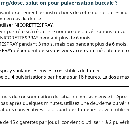
/dose, solution pour pulvérisation buccale ?
uivant exactement les instructions de cette notice ou les i
en en cas de doute.
utiliser NICORETTESPRAY.
vez pas réussi à réduire le nombre de pulvérisations ou vo
er NICORETTESPRAY pendant plus de 6 mois.
SPRAY pendant 3 mois, mais pas pendant plus de 6 mois.
TTESPRAY dépendent de si vous vous arrêtez immédiatement 
u spray soulage les envies irrésistibles de fumer.
rise ou 4 pulvérisations par heure sur 16 heures. La dose ma
bituels de consommation de tabac ou en cas d'envie irrépr
ît pas après quelques minutes, utilisez une deuxième pulvéris
tions consécutives. La plupart des fumeurs doivent utiliser
5 cigarettes par jour, il convient d'utiliser 1 à 2 pulvéris