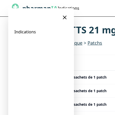
pharman
IA
Indications
NICOTINELL TTS 21 mg/
Indications
Indications
>
Sevrage tabagique
>
Patchs
Présentation
NICOTINELL TTS 21 mg/24 h, 14 sachets de 1 patch
NICOTINELL TTS 21 mg/24 h, 21 sachets de 1 patch
NICOTINELL TTS 21 mg/24 h, 28 sachets de 1 patch