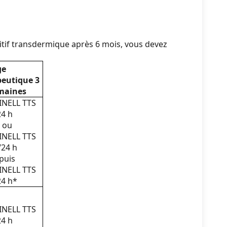
sitif transdermique après 6 mois, vous devez
ge
peutique 3
emaines
INELL TTS
4 h
ou
INELL TTS
/24 h
puis
INELL TTS
24 h*
INELL TTS
4 h