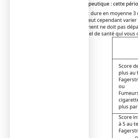
● Sevrage thérapeutique : cette pério
L'ensemble du traitement dure en moyenne 3
La durée du traitement peut cependant varier e
La durée totale du traitement ne doit pas dépa
consulter un professionnel de santé qui vous c
Score d
plus au 
Fagerst
ou
Fumeurs
cigarett
plus par
Score in
à 5 au t
Fagerst
o