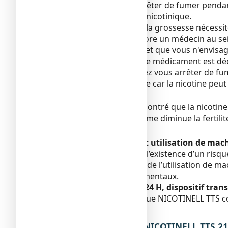
Il est très important d'arrêter de fumer pendan
de traitement substitutif nicotinique.
L'arrêt du tabac pendant la grossesse nécessit
médecin habituel ou encore un médecin au sein
Si vous fumez beaucoup et que vous n'envisagez
artificiel. L'utilisation de ce médicament est d
Cependant, si vous désirez vous arrêter de fum
dans le sevrage tabagique car la nicotine peut 
Fertilité
Chez l’animal, il a été démontré que la nicotine p
Chez l’Homme, le tabagisme diminue la fertilit
pas connue.
Conduite de véhicules et utilisation de mac
Il n’y a aucune preuve de l’existence d’un ris
conduite de véhicules ou de l’utilisation de ma
changements comportementaux.
NICOTINELL TTS 21 mg/24 H, dispositif tran
Le dispositif transdermique NICOTINELL TTS co
résonance magnétique).
3. COMMENT PRENDRE NICOTINELL TTS 21 m