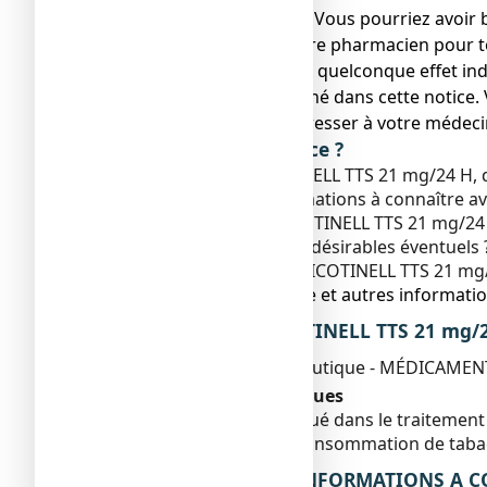
● Gardez cette notice. Vous pourriez avoir b
● Adressez-vous à votre pharmacien pour to
● Si vous ressentez un quelconque effet ind
ne serait pas mentionné dans cette notice. 
● Vous devez vous adresser à votre médecin
Que contient cette notice ?
1. Qu'est-ce que NICOTINELL TTS 21 mg/24 H, dis
2. Quelles sont les informations à connaître a
3. Comment utiliser NICOTINELL TTS 21 mg/24 
4. Quels sont les effets indésirables éventuels 
5. Comment conserver NICOTINELL TTS 21 mg/2
6. Contenu de l’emballage et autres informatio
1. QU’EST-CE QUE NICOTINELL TTS 21 mg/24
Classe pharmacothérapeutique - MÉDICAMENT
Indications thérapeutiques
Ce médicament est indiqué dans le traitement
désireux d'arrêter leur consommation de taba
2. QUELLES SONT LES INFORMATIONS A CO