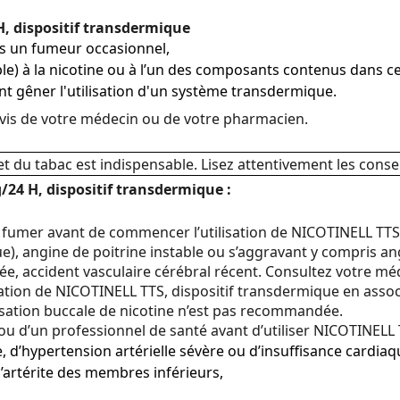
H, dispositif transdermique
es un fumeur occasionnel,
ible) à la nicotine ou à l’un des composants contenus dans
nt gêner l'utilisation d'un système transdermique.
avis de votre médecin ou de votre pharmacien.
et du tabac est indispensable. Lisez attentivement les consei
24 H, dispositif transdermique :
 fumer avant de commencer l’utilisation de NICOTINELL TTS
ue), angine de poitrine instable ou s’aggravant y compris a
lée, accident vasculaire cérébral récent. Consultez votre 
isation de NICOTINELL TTS, dispositif transdermique en asso
isation buccale de nicotine n’est pas recommandée.
u d’un professionnel de santé avant d’utiliser NICOTINELL T
, d’hypertension artérielle sévère ou d’insuffisance cardiaq
d’artérite des membres inférieurs,