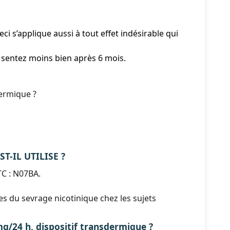
i s’applique aussi à tout effet indésirable qui
 sentez moins bien après 6 mois.
dermique ?
T-IL UTILISE ?
C : N07BA.
 du sevrage nicotinique chez les sujets
4 h, dispositif transdermique ?