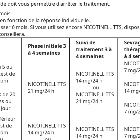
de doit vous permettre d'arrêter le traitement.
 mois
n fonction de la réponse individuelle.
sser 6 mois. Si vous utilisez encore NICOTINELL TTS, dispo
onseillera.
Suivi de
Sevra
Phase initiale 3
traitement 3 à
théra
à 4 semaines
4 semaines
à 4 s
NICOT
e 5 ou
7 mg/2
test de
NICOTINELL TTS
röm
14 mg/24 h
NICOTINELL TTS
NICOT
ou
21 mg/24 h
14 mg
 de 20
NICOTINELL TTS
es ou
21 mg/24 h
NICOT
 jour
7 mg/
férieur
est de
NICOTINELL TTS
NICOTINELL TTS
NICOT
röm
14 mg/24 h
14 mg/24 h
7 mg/2
u
ou