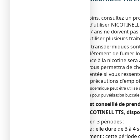
Posologie
Si vous avez 18 ans ou moins, consultez un pr
Il n’est pas recommandé d’utiliser NICOTINELL 
Les adolescents de 15 à 17 ans ne doivent pas 
santé. Ils ne doivent pas utiliser plusieurs t
Trois tailles de dispositifs transdermiques so
Vous devez arrêter complètement de fumer lor
Votre degré de dépendance à la nicotine sera a
consommées par jour. Il vous permettra de cho
La dose devra être augmentée si vous ressent
relisez le chapitre sur les précautions d'empl
NICOTINELL TTS, dispositif transdermique peut être utili
NICOTINELL 1 mg/dose, solution pour pulvérisation buccale
En cas d’association, il est conseillé de pren
● Traitement avec NICOTINELL TTS, dispos
Le traitement se déroule en 3 périodes :
● Période initiale : elle dure de 3 à 
● Suivi du traitement : cette période