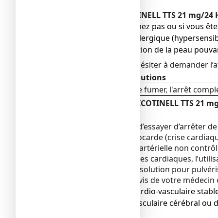
N’utilisez jamais NICOTINELL TTS 21 mg/24 
● si vous ne fumez pas ou si vous êt
● si vous êtes allergique (hypersens
● en cas d'affection de la peau pouva
En cas de doute, ne pas hésiter à demander l’
Avertissements et précautions
Afin de réussir à arrêter de fumer, l'arrêt compl
Faites attention avec NICOTINELL TTS 21 mg/
Mises en garde
Il vous est recommandé d’essayer d’arrêter de
d’infarctus récent du myocarde (crise cardiaq
cardiaque, hypertension artérielle non contrô
Si vous avez des problèmes cardiaques, l’util
comprimés à sucer ou la solution pour pulvér
Vous devez demander l’avis de votre médecin o
● en cas de maladie cardio-vasculaire stable
● en cas de trouble vasculaire cérébral ou 
● en cas de diabète