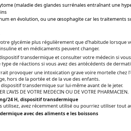
tome (maladie des glandes surrénales entraînant une hyper
eins
um en évolution, ou une œsophagite car les traitements sub
.
er votre glycémie plus régulièrement que d’habitude lorsq
 insuline et en médicaments peuvent changer.
, dispositif transdermique et consulter votre médecin si v
e type de réactions si vous avez des antécédents de dermati
rait provoquer une intoxication grave voire mortelle chez l
e, hors de la portée et de la vue des enfants.
e dispositif transdermique sur lui-même avant de le jeter.
ER L’AVIS DE VOTRE MEDECIN OU DE VOTRE PHARMACIEN.
g/24 H, dispositif transdermique
utilisez, avez récemment utilisé ou pourriez utiliser tout
sdermique avec des aliments e les boissons