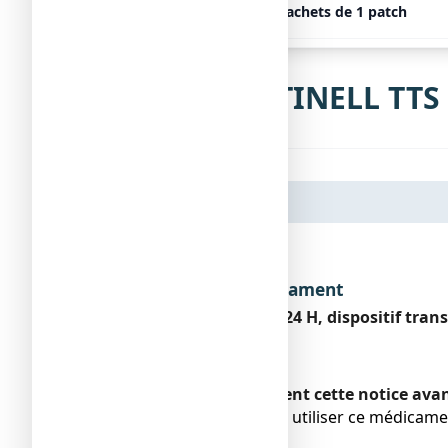
NICOTINELL TTS 21 mg/24 h, 7 sachets de 1 patch
Notice de NICOTINELL TTS 
Dénomination du médicament
NICOTINELL TTS 21 mg/24 H, dispositif tra
Nicotine
Encadré
Veuillez lire attentivement cette notice av
● Vous devez toujours utiliser ce médicame
pharmacien.