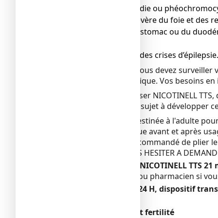
● en cas d’hyperthyroïdie ou phéochromocy
● en cas de maladie sévère du foie et des r
● en cas d’ulcère de l'estomac ou du duodén
symptômes
● Si vous avez déjà eu des crises d’épilepsie
Si vous êtes diabétique, vous devez surveill
TTS, dispositif transdermique. Vos besoins en
Vous devez arrêter d’utiliser NICOTINELL TTS
cutanée. Vous serez plus sujet à développer c
La dose thérapeutique destinée à l'adulte pour
le dispositif transdermique avant et après usag
Après utilisation, il est recommandé de plier l
EN CAS DE DOUTE NE PAS HESITER A DEMAND
Autres médicaments et NICOTINELL TTS 21 m
Informez votre médecin ou pharmacien si vous 
NICOTINELL TTS 21 mg/24 H, dispositif tran
Sans objet.
Grossesse allaitement et fertilité