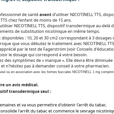
ofessionnel de santé
avant
d’utiliser
NICOTINELL TTS, dispos
TTS chez l’enfant de moins de 15 ans.
utiliser NICOTINELL TTS, dispositif transdermique au-delà d
raitements de substitution nicotinique en même temps.
nt disponibles : 10, 20 et 30 cm2 correspondant à 3 dosages 
sque que vous débutez le traitement avec NICOTINELL TTS,
pprécié par le test de Fagerström (voir Conseils d'éducatio
isir le dosage qui correspond à votre besoin.
ez des symptômes de « manque ». Elle devra être diminuée s
oi et n'hésitez pas à demander conseil à votre pharmacien.
sé seul ou en association avec les formes buccales NICOTINELL 1 mg comp
.
dre un avis médical.
itif transdermique seul :
4 semaines et va vous permettre d'obtenir l'arrêt du tabac.
 consolide l'arrêt du tabac et commence le sevrage nicotiniq