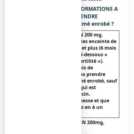
2. QUELLES SONT LES INFORMATIONS A
CONNAITRE AVANT DE PRENDRE
NUROFEN 200 mg, comprimé enrobé ?
Ne prenez jamais NUROFEN 200 mg,
comprimé enrobé
si vous êtes enceinte de
24 semaines d’aménorrhée et plus (6 mois
et plus de grossesse) (voir ci-dessous «
Grossesse, allaitement et fertilité »).
Au cours des 5 premiers mois de
grossesse, vous ne devez pas prendre
NUROFEN 200 mg, comprimé enrobé, sauf
en cas d’absolue nécessité qui est
déterminée par votre médecin.
Si vous envisagez une grossesse et que
vous prenez un AINS, parlez-en à un
professionnel de la santé.
Ne prenez jamais NUROFEN 200mg,
comprimé enrobé