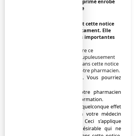
NUROFEN 200 mg, comprimé enrobé
Ibuprofène
Encadré
Veuillez lire attentivement cette notice
avant de prendre ce médicament. Elle
contient des informations importantes
pour vous.
Vous devez toujours prendre ce
médicament en suivant scrupuleusement
les informations fournies dans cette notice
ou par votre médecin ou votre pharmacien.
● Gardez cette notice. Vous pourriez
avoir besoin de la relire.
● Adressez-vous à votre pharmacien
pour tout conseil ou information.
● Si vous ressentez un quelconque effet
indésirable, parlez-en à votre médecin
ou votre pharmacien. Ceci s’applique
aussi à tout effet indésirable qui ne
serait pas mentionné dans cette notice.