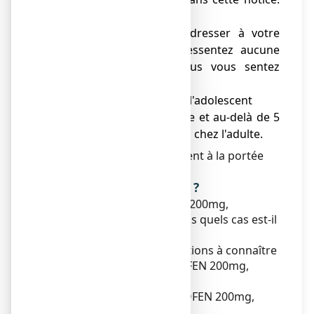
Voir rubrique 4.
● Vous devez vous adresser à votre
médecin si vous ne ressentez aucune
amélioration ou si vous vous sentez
moins bien après :
- 3 jours chez l’enfant et l'adolescent
- 3 jours en cas de fièvre et au-delà de 5
jours en cas de douleurs chez l'adulte.
Ne laissez pas ce médicament à la portée
des enfants.
Que contient cette notice ?
1. Qu'est-ce que NUROFEN 200mg,
comprimé enrobé et dans quels cas est-il
utilisé ?
2. Quelles sont les informations à connaître
avant de prendre NUROFEN 200mg,
comprimé enrobé ?
3. Comment prendre NUROFEN 200mg,
comprimé enrobé ?