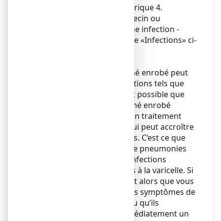
sévères, décrits dans la rubrique 4.
Adressez-vous à votre médecin ou
pharmacien si vous avez une infection -
veuillez consulter le chapitre «Infections» ci-
dessous.
Infections
NUROFEN 200mg, comprimé enrobé peut
masquer des signes d’infections tels que
fièvre et douleur. Il est donc possible que
NUROFEN 200 mg, comprimé enrobé
retarde la mise en place d’un traitement
adéquat de l’infection, ce qui peut accroître
les risques de complications. C’est ce que
l’on a observé dans le cas de pneumonies
d’origine bactérienne et d’infections
cutanées bactériennes liées à la varicelle. Si
vous prenez ce médicament alors que vous
avez une infection et que les symptômes de
cette infection persistent ou qu’ils
s’aggravent, consultez immédiatement un