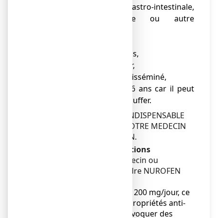
● hémorragie gastro-intestinale,
hémorragie cérébrale ou autre
hémorragie en cours,
● maladie grave du foie,
● maladie grave des reins,
● maladie grave du cœur,
● Lupus érythémateux disséminé,
● enfant de moins de 6 ans car il peut
avaler de travers et s'étouffer.
EN CAS DE DOUTE, IL EST INDISPENSABLE
DE DEMANDER L'AVIS DE VOTRE MEDECIN
OU DE VOTRE PHARMACIEN.
Avertissements et précautions
Adressez-vous à votre médecin ou
pharmacien avant de prendre NUROFEN
200mg, comprimé enrobé.
A forte dose, supérieure à 1200 mg/jour, ce
médicament possède des propriétés anti-
inflammatoires et peut provoquer des