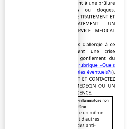
muqueux qui ressemblent à une brûlure
(rougeur avec bulles ou cloques,
ulcérations), ARRETEZ LE TRAITEMENT ET
CONTACTEZ IMMEDIATEMENT UN
MEDECIN OU UN SERVICE MEDICAL
D'URGENCE,
●
de signes évocateurs d'allergie à ce
médicament, notamment une crise
d'asthme ou brusque gonflement du
visage et du cou (
voir rubrique «Quels
sont les effets indésirables éventuels?»
),
ARRETEZ LE TRAITEMENT ET CONTACTEZ
IMMEDIATEMENT UN MEDECIN OU UN
SERVICE MEDICAL D'URGENCE.
Ce médicament contient un anti-inflammatoire non
stéroïdien: l'
ibuprofène
.
Vous ne devez pas prendre en même
temps que ce médicament d'autres
médicaments contenant des anti-