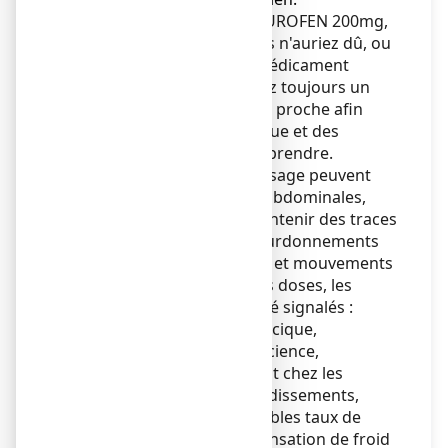
Si vous avez pris plus de NUROFEN 200mg,
comprimé enrobé que vous n'auriez dû, ou
si des enfants ont pris le médicament
accidentellement,
contactez toujours un
médecin ou l'hôpital le plus proche afin
d'obtenir un avis sur le risque et des
conseils sur les mesures à prendre.
Les symptômes d’un surdosage peuvent
inclure nausées, douleurs abdominales,
vomissements (pouvant contenir des traces
de sang), maux de tête, bourdonnements
dans les oreilles, confusion et mouvements
oculaires instables. À fortes doses, les
symptômes suivants ont été signalés :
somnolence, douleur thoracique,
palpitations, perte de conscience,
convulsions (principalement chez les
enfants), faiblesse et étourdissements,
sang dans les urines, de faibles taux de
potassium dans le sang, sensation de froid