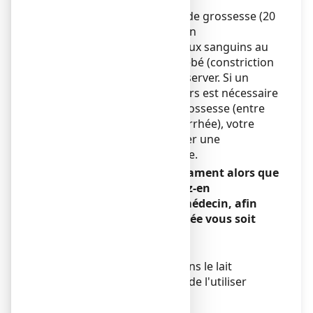
(oligoamnios).
ème
Dès le début du 5
mois de grossesse (20
semaines d’aménorrhée), un
rétrécissement des vaisseaux sanguins au
niveau du cœur de votre bébé (constriction
du canal artériel) peut s’observer. Si un
traitement de plusieurs jours est nécessaire
ème
pendant le 5
mois de grossesse (entre
20 et 24 semaines d’aménorrhée), votre
médecin peut recommander une
surveillance supplémentaire.
Si vous avez pris ce médicament alors que
vous étiez enceinte, parlez-en
immédiatement à votre médecin, afin
qu’une surveillance adaptée vous soit
proposée si nécessaire.
Allaitement
Ce médicament passant dans le lait
maternel, il est déconseillé de l'utiliser
pendant l'allaitement.
Fertilité