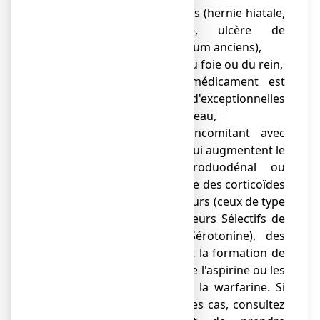
●
d'antécédents digestifs (hernie hiatale,
hémorragie digestive, ulcère de
l'estomac ou du duodénum anciens),
●
de maladie du cœur, du foie ou du rein,
● de varicelle. Ce médicament est
déconseillé en raison d'exceptionnelles
infections graves de la peau,
●
de traitement concomitant avec
d'autres médicaments qui augmentent le
risque d'ulcère gastroduodénal ou
hémorragie, par exemple des corticoïdes
oraux, des antidépresseurs (ceux de type
ISRS, c'est-à-dire Inhibiteurs Sélectifs de
la Recapture de la Sérotonine), des
médicaments prévenant la formation de
caillots sanguins tels que l'aspirine ou les
anticoagulants tels que la warfarine. Si
vous êtes dans un de ces cas, consultez