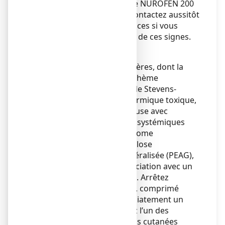
immédiatement de prendre NUROFEN 200
mg, comprimé enrobé et contactez aussitôt
votre médecin ou les urgences si vous
rencontrez un ou plusieurs de ces signes.
Réactions cutanées
Des réactions cutanées sévères, dont la
dermatite exfoliatrice, l’érythème
polymorphe, le syndrome de Stevens-
Johnson, la nécrolyse épidermique toxique,
une réaction médicamenteuse avec
éosinophilie et symptômes systémiques
(syndrome DRESS ou syndrome
d’hypersensibilité), la pustulose
exanthématique aiguë généralisée (PEAG),
ont été rapportées en association avec un
traitement par l’ibuprofène. Arrêtez
d’utiliser NUROFEN 200 mg, comprimé
enrobé et consultez immédiatement un
médecin si vous remarquez l’un des
symptômes de ces réactions cutanées