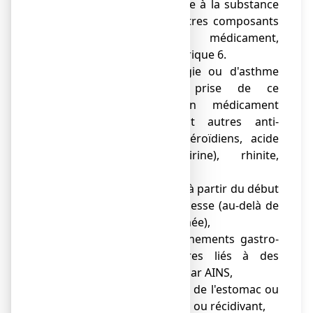
● si vous êtes allergique à la substance
active ou à l’un des autres composants
contenus dans ce médicament,
mentionnés dans la rubrique 6.
● antécédents d'allergie ou d'asthme
déclenchés par la prise de ce
médicament ou d'un médicament
apparenté, notamment autres anti-
inflammatoires non stéroïdiens, acide
acétylsalicylique (aspirine), rhinite,
gonflement ou urticaire,
● Si vous êtes enceinte, à partir du début
du 6ème mois de grossesse (au-delà de
24 semaines d’aménorrhée),
● antécédents de saignements gastro-
intestinaux ou d'ulcères liés à des
traitements antérieurs par AINS,
● ulcère ou saignement de l'estomac ou
de l'intestin en évolution ou récidivant,