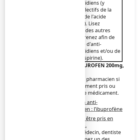
inflammatoires non stéroïdiens (y
compris les inhibiteurs sélectifs de la
cyclo-oxygénase 2) et/ou de l'acide
acétylsalicylique (aspirine). Lisez
attentivement les notices des autres
médicaments que vous prenez afin de
vous assurer de l'absence d'anti-
inflammatoires non stéroïdiens et/ou de
l'acide acétylsalicylique (aspirine).
Autres médicaments et NUROFEN 200mg,
comprimé enrobé
Informez votre médecin ou pharmacien si
vous prenez ou avez récemment pris ou
pourriez prendre tout autre médicament.
Ce médicament contient un anti-
inflammatoire non stéroïdien : l’ibuprofène
Ce médicament ne doit pas être pris en
association au mifamurtide.
Toujours informer votre médecin, dentiste
ou pharmacien, si vous prenez un des