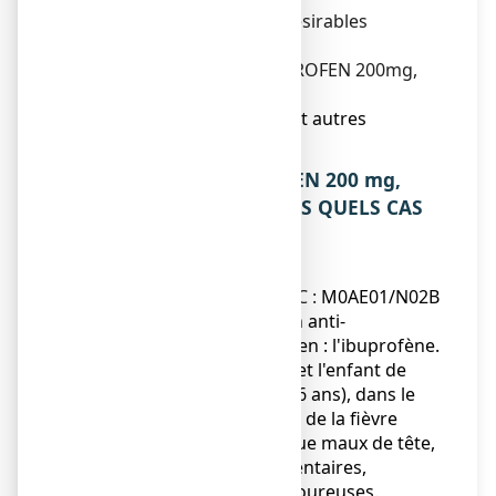
4. Quels sont les effets indésirables
éventuels ?
5. Comment conserver NUROFEN 200mg,
comprimé enrobé ?
6. Contenu de l’emballage et autres
informations.
1. QU’EST-CE QUE NUROFEN 200 mg,
comprimé enrobé ET DANS QUELS CAS
EST-IL UTILISE ?
AUTRES ANALGESIQUES ET
ANTIPYRETIQUES
- code ATC :
M0AE01
/N02B
Ce médicament contient un anti-
inflammatoire non stéroïdien : l'ibuprofène.
Il est indiqué, chez l'adulte et l'enfant de
plus de 20 kg (soit environ 6 ans), dans le
traitement de courte durée de la fièvre
et/ou des douleurs telles que maux de tête,
états grippaux, douleurs dentaires,
courbatures et règles douloureuses.