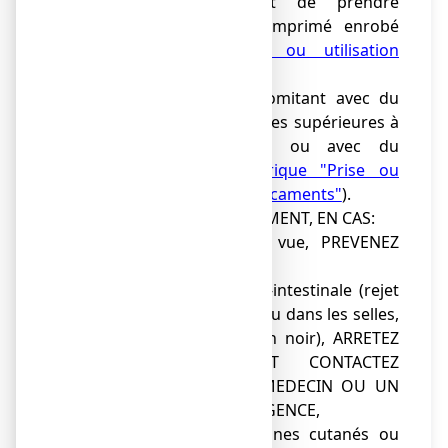
votre médecin avant de prendre
NUROFEN 200 mg, comprimé enrobé
(
voir rubrique "Prise ou utilisation
d'autres médicaments"
),
●
de traitement concomitant avec du
méthotrexate à des doses supérieures à
20 mg par semaine ou avec du
pemetrexed (
voir rubrique "Prise ou
utilisation d'autres médicaments"
).
●
AU COURS DU TRAITEMENT, EN CAS:
●
de troubles de la vue, PREVENEZ
VOTRE MEDECIN,
●
d'hémorragie gastro-intestinale (rejet
de sang par la bouche ou dans les selles,
coloration des selles en noir), ARRETEZ
LE TRAITEMENT ET CONTACTEZ
IMMEDIATEMENT UN MEDECIN OU UN
SERVICE MEDICAL D'URGENCE,
●
d'apparitions de signes cutanés ou