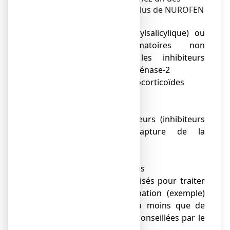
médicaments suivants en plus de NUROFEN
200 mg, comprimé enrobé:
● aspirine (acide acétylsalicylique) ou
d'autres anti-inflammatoires non
stéroïdiens incluant les inhibiteurs
sélectifs de la cyclo-oxygénase-2
●
corticostéroïdes, glucocorticoïdes
● lithium
● méthotrexate
●
certains antidépresseurs (inhibiteurs
sélectifs de la recapture de la
sérotonine)
●
pemetrexed
●
ciclosporine, tacrolimus
●
Les médicaments utilisés pour traiter
la douleur et l’inflammation (exemple)
acide acétylsalicylique à moins que de
faibles doses aient été conseillées par le
médecin