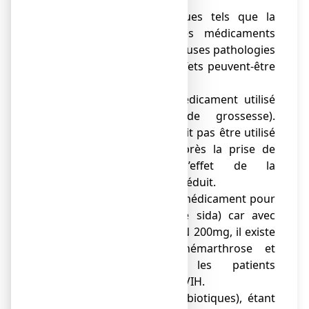
●
Glycosides cardiaques tels que la
digoxine qui sont des médicaments
utilisés dans de nombreuses pathologies
cardiaques car leurs effets peuvent-être
augmentés.
● Mifépristone (un médicament utilisé
pour l’interruption de grossesse).
NUROFEN 200mg ne doit pas être utilisé
dans les 8-12 jours après la prise de
mifépristone, car l’effet de la
mifépristone peut être réduit.
● De la zidovudine (un médicament pour
le traitement contre le sida) car avec
l'utilisation de NUROFEN 200mg, il existe
un risque accru d'hémarthrose et
d'hématomes chez les patients
hémophiles atteints du VIH.
● Des quinolones (antibiotiques), étant