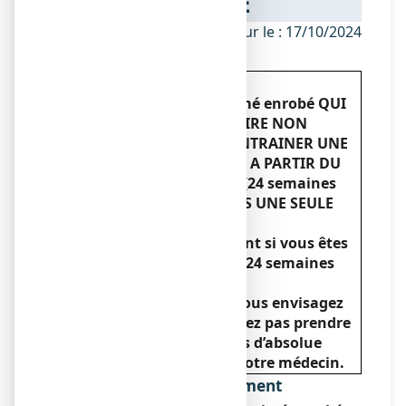
NOTICE
ANSM - Mis à jour le : 17/10/2024
ATTENTION
NUROFEN 200 mg, comprimé enrobé
QUI
EST UN ANTI-INFLAMMATOIRE NON
STEROIDIEN (AINS) PEUT ENTRAINER UNE
MORT FŒTALE S’IL EST PRIS A PARTIR DU
6EME MOIS DE GROSSESSE (24 semaines
d’aménorrhée) MEME APRES UNE SEULE
PRISE.
N’utilisez pas ce médicament si vous êtes
enceinte de 6 mois et plus (24 semaines
d’aménorrhée et plus).
Avant le 6ème mois ou si vous envisagez
une grossesse, vous ne devez pas prendre
ce médicament, sauf en cas d’absolue
nécessité déterminée par votre médecin.
Dénomination du médicament