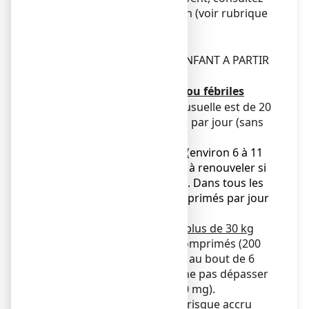
immédiatement un médecin (voir rubrique
2).
Posologie
ADAPTEE A L'ADULTE ET L'ENFANT A PARTIR
DE 20 KG (environ 6 ans).
Affections douloureuses et/ou fébriles
Chez l'enfant, la posologie usuelle est de 20
à 30 mg/kg/jour en 3 prises par jour (sans
dépasser 30 mg/kg/jour).
Chez l'enfant de 20 à 30 kg
(environ 6 à 11
ans): 1 comprimé (200 mg), à renouveler si
besoin au bout de 6 heures. Dans tous les
cas, ne pas dépasser 3 comprimés par jour
(600 mg).
Chez l'adulte et l'enfant de plus de 30 kg
(environ 11-12 ans): 1 à 2 comprimés (200
mg), à renouveler si besoin au bout de 6
heures. Dans tous les cas, ne pas dépasser
6 comprimés par jour (1200 mg).
Le sujet âgé présentant un risque accru