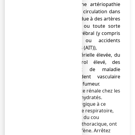
pontage chirurgical, une artériopathie
périphérique (mauvaise circulation dans
les jambes ou les pieds due à des artères
rétrécies ou bloquées) ou toute sorte
d'accident vasculaire cérébral (y compris
les « mini-AVC » ou accidents
ischémiques transitoires (AIT)),
● avez une tension artérielle élevée, du
diabète, un cholestérol élevé, des
antécédents familiaux de maladie
cardiaque ou d'accident vasculaire
cérébral, ou si vous êtes fumeur.
Il y a un risque d’insuffisance rénale chez les
enfants et adolescents déshydratés.
Des signes de réaction allergique à ce
médicament, dont une gêne respiratoire,
un gonflement du visage et du cou
(angiœdème), une douleur thoracique, ont
été rapportés avec l’ibuprofène. Arrêtez