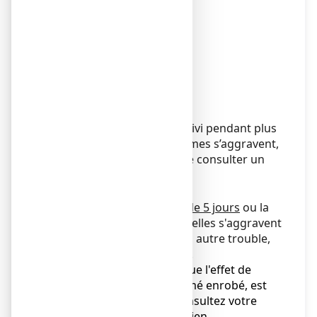
La durée d'utilisation est
limitée à:
●
3 jours en cas de
fièvre,
● 5 jours en cas de
douleurs
Chez l’enfant et l’adolescent
Si le traitement doit être suivi pendant plus
de 3 jours ou si les symptômes s’aggravent,
il est conseillé au patient de consulter un
médecin.
Chez l’adulte
Si la douleur persiste
plus de 5 jours
ou la
fièvre plus de
3 jours
, ou si elles s'aggravent
ou en cas de survenue d'un autre trouble,
en informer votre médecin.
Si vous avez l'impression que l'effet de
NUROFEN 200 mg, comprimé enrobé, est
trop fort ou trop faible: consultez votre
médecin ou votre pharmacien.