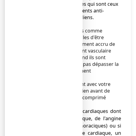
inconvénients parfois graves qui sont ceux
observés avec les médicaments anti-
inflammatoires non-stéroïdiens.
Les médicaments anti-
inflammatoires/antalgiques comme
l'ibuprofène sont susceptibles d'être
associés à un risque légèrement accru de
crise cardiaque ou d'accident vasculaire
cérébral, en particulier quand ils sont
utilisés à doses élevées. Ne pas dépasser la
dose ou la durée de traitement
recommandée.
Discutez de votre traitement avec votre
médecin ou votre pharmacien avant de
prendre NUROFEN 200 mg comprimé
enrobé
si vous :
● avez des problèmes cardiaques dont
une insuffisance cardiaque, de l'angine
de poitrine (douleurs thoraciques) ou si
vous avez eu une crise cardiaque, un