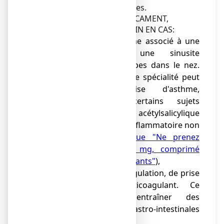
soulagement des symptômes.
AVANT D'UTILISER CE MEDICAMENT,
CONSULTEZ VOTRE MEDECIN EN CAS:
●
d'antécédent d'asthme associé à une
rhinite chronique, une sinusite
chronique ou des polypes dans le nez.
L'administration de cette spécialité peut
entraîner une crise d'asthme,
notamment chez certains sujets
allergiques à l'acide acétylsalicylique
(aspirine) ou à un anti-inflammatoire non
stéroïdien (
voir rubrique "Ne prenez
jamais NUROFEN 200 mg, comprimé
enrobé dans les cas suivants"
),
●
de troubles de la coagulation, de prise
d'un traitement anticoagulant. Ce
médicament peut entraîner des
manifestations gastro-intestinales
graves,