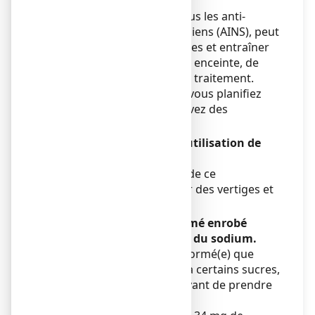
Ce médicament, comme tous les anti-
inflammatoires non stéroïdiens (AINS), peut
altérer la fertilité des femmes et entraîner
des difficultés pour devenir enceinte, de
façon réversible à l’arrêt du traitement.
Informez votre médecin si vous planifiez
une grossesse ou si vous avez des
difficultés à concevoir.
Conduite de véhicules et utilisation de
machines
Dans de rares cas, la prise de ce
médicament peut entraîner des vertiges et
des troubles de la vue.
NUROFEN 200 mg comprimé enrobé
contient du saccharose et du sodium.
Si votre médecin vous a informé(e) que
vous avez une intolérance à certains sucres,
contactez votre médecin avant de prendre
ce médicament.