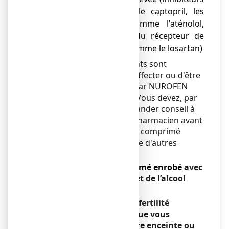
de l'ECA comme le captopril, les
bêta-bloquants comme l'aténolol,
les antagonistes du récepteur de
l'angiotensine-II comme le losartan)
Certains autres médicaments sont
également susceptibles d'affecter ou d'être
affectés par le traitement par NUROFEN
200mg comprimé enrobé. Vous devez, par
conséquent, toujours demander conseil à
votre médecin ou à votre pharmacien avant
d'utiliser NUROFEN 200 mg comprimé
enrobé en même temps que d'autres
médicaments.
NUROFEN 200 mg, comprimé enrobé
avec
des aliments et boissons et de l’alcool
Sans objet.
Grossesse, allaitement et fertilité
Si vous êtes enceinte ou que vous
allaitez, si vous pensez être enceinte ou