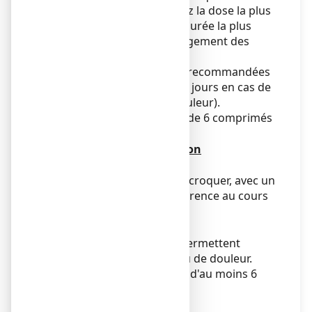
d'effets indésirables, utilisez la dose la plus
faible possible pendant la durée la plus
courte nécessaire au soulagement des
symptômes.
Ne pas dépasser les doses recommandées
ni la durée de traitement (3 jours en cas de
fièvre, 5 jours en cas de douleur).
La posologie maximale est de 6 comprimés
par jour (1200 mg).
Mode et voie d'administration
Voie orale.
Avaler le comprimé sans le croquer, avec un
grand verre d'eau, de préférence au cours
des repas.
Fréquence d'administration
Les prises systématiques permettent
d'éviter les pics de fièvre ou de douleur.
Elles doivent être espacées d'au moins 6
heures.
Durée du traitement