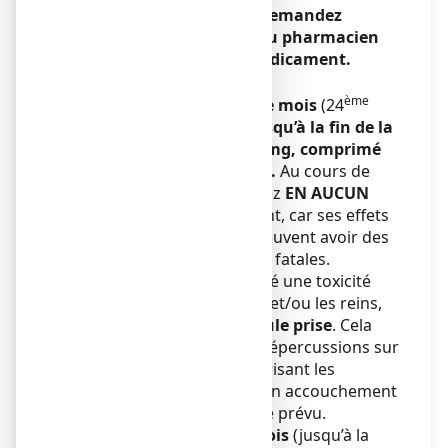
planifiez une grossesse, demandez
conseil à votre médecin ou pharmacien
avant de prendre tout médicament.
Grossesse
ème
A partir du début du 6ème mois
(24
semaine d’aménorrhée)
jusqu’à la fin de la
grossesse
,
NUROFEN 200 mg, comprimé
enrobé
est
contre-indiqué.
Au cours de
cette période, vous ne devez
EN AUCUN
CAS
prendre ce médicament, car ses effets
sur votre enfant à naître peuvent avoir des
conséquences graves voire fatales.
Notamment, il a été observé une toxicité
pour le cœur, les poumons et/ou les reins,
et cela
même avec une seule prise
. Cela
peut également avoir des répercussions sur
vous et votre bébé en favorisant les
saignements et entraîner un accouchement
plus tardif ou plus long que prévu.
ème
Avant le début du 6
mois
(jusqu’à la