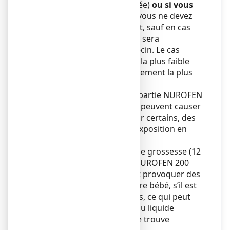
ème
24
semaine d’aménorrhée)
ou si vous
envisagez une grossesse
, vous ne devez
pas prendre ce médicament, sauf en cas
d’absolue nécessité. Celle-ci sera
déterminée par votre médecin. Le cas
échéant, la dose devra être la plus faible
possible et la durée du traitement la plus
courte possible.
En effet, les AINS, dont fait partie NUROFEN
200 mg, comprimé enrobé,
peuvent causer
des fausses couches et pour certains, des
malformations après une exposition en
début de grossesse.
À partir de 2 mois et demi de grossesse (12
semaines d’aménorrhée), NUROFEN 200
mg, comprimé enrobé
peut provoquer des
problèmes rénaux chez votre bébé, s’il est
pris pendant plusieurs jours, ce qui peut
entraîner un faible niveau du liquide
amniotique dans lequel il se trouve