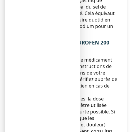
Ce médicament contient 17,34 mg de
sodium (composant principal du sel de
cuisine/table) par comprimé. Cela équivaut
à 0,87% de l’apport alimentaire quotidien
maximal recommandé de sodium pour un
adulte.
3. COMMENT PRENDRE NUROFEN 200
mg, comprimé enrobé ?
Veillez à toujours prendre ce médicament
en suivant exactement les instructions de
cette notice ou les indications de votre
médecin, ou pharmacien. Vérifiez auprès de
votre médecin ou, pharmacien en cas de
doute.
Pour atténuer les symptômes, la dose
efficace la plus faible devra être utilisée
pendant la durée la plus courte possible. Si
vous avez une infection et que les
symptômes (tels que fièvre et douleur)
persistent ou qu’ils s’aggravent, consultez