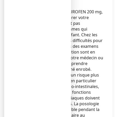
médecin.
Si vous êtes une femme, NUROFEN 200 mg,
comprimé enrobé peut altérer votre
fertilité. Son utilisation n'est pas
recommandée chez les femmes qui
souhaitent concevoir un enfant. Chez les
femmes qui présentent des difficultés pour
procréer ou chez lesquelles des examens
sur la fonction de reproduction sont en
cours, veuillez en parler à votre médecin ou
votre pharmacien avant de prendre
NUROFEN 200 mg, comprimé enrobé.
Les sujets âgés présentent un risque plus
élevé d'effets indésirables, en particulier
pour les hémorragies gastro-intestinales,
ulcères et perforations. Les fonctions
rénales, hépatiques et cardiaques doivent
être étroitement surveillées. La posologie
doit être la plus faible possible pendant la
durée la plus courte nécessaire au