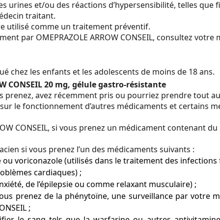
 urines et/ou des réactions d’hypersensibilité, telles que fi
decin traitant.
utilisé comme un traitement préventif.
tement par OMEPRAZOLE ARROW CONSEIL, consultez votre méd
chez les enfants et les adolescents de moins de 18 ans.
CONSEIL 20 mg, gélule gastro-résistante
s prenez, avez récemment pris ou pourriez prendre tout a
 le fonctionnement d’autres médicaments et certains méd
ONSEIL, si vous prenez un médicament contenant du nelfina
ien si vous prenez l’un des médicaments suivants :
ou voriconazole (utilisés dans le traitement des infections 
problèmes cardiaques) ;
anxiété, de l’épilepsie ou comme relaxant musculaire) ;
i vous prenez de la phénytoïne, une surveillance par votre m
ONSEIL ;
ier le sang tels que la warfarine ou autres antivitamine