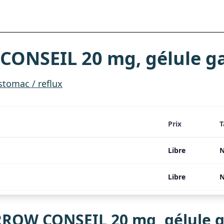
NSEIL 20 mg, gélule gas
stomac / reflux
Prix
T
Libre
N
Libre
N
OW CONSEIL 20 mg, gélule ga