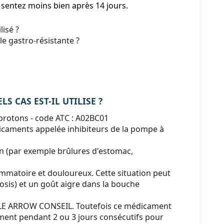
sentez moins bien après 14 jours.
isé ?
 gastro-résistante ?
S CAS EST-IL UTILISE ?
 protons - code ATC : A02BC01
icaments appelée inhibiteurs de la pompe à
n (par exemple brûlures d'estomac,
mmatoire et douloureux. Cette situation peut
sis) et un goût aigre dans la bouche
ZOLE ARROW CONSEIL. Toutefois ce médicament
ement pendant 2 ou 3 jours consécutifs pour