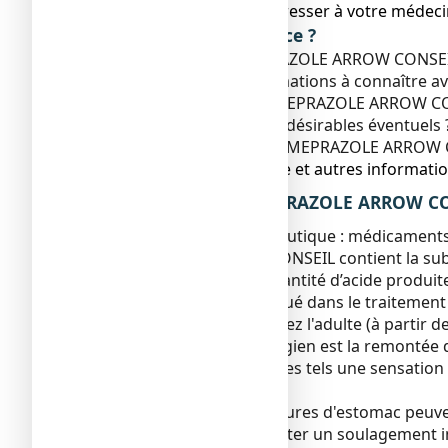
● Vous devez vous adresser à votre médecin
Que contient cette notice ?
1. Qu'est-ce que OMEPRAZOLE ARROW CONSEIL 20 
2. Quelles sont les informations à connaîtr
3. Comment prendre OMEPRAZOLE ARROW CONSE
4. Quels sont les effets indésirables éventuels 
5. Comment conserver OMEPRAZOLE ARROW CON
6. Contenu de l’emballage et autres informatio
1. QU’EST-CE QUE OMEPRAZOLE ARROW CONS
Classe pharmacothérapeutique : médicaments po
OMEPRAZOLE ARROW CONSEIL contient la substa
protons. Il diminue la quantité d’acide produi
Ce médicament est indiqué dans le traitemen
régurgitations acides) chez l'adulte (à partir de
Le reflux gastro-œsophagien est la remontée d
provoquer des symptômes tels une sensation de
(régurgitation acide).
Le reflux acide et les brûlures d'estomac p
n'est pas destiné à apporter un soulagement i