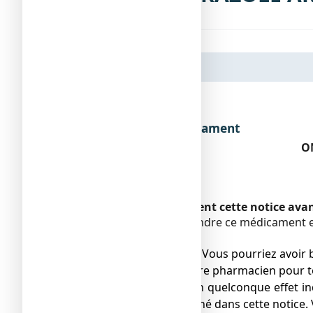
Dénomination du médicament
O
Encadré
Veuillez lire attentivement cette notice av
Vous devez toujours prendre ce médicament en
pharmacien.
● Gardez cette notice. Vous pourriez avoir b
● Adressez-vous à votre pharmacien pour to
● Si vous ressentez un quelconque effet ind
ne serait pas mentionné dans cette notice. 