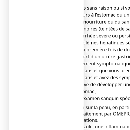
se produit :
● vous perdez du poids sans raison ou si vo
● vous avez des douleurs à l’estomac ou une
● vous vomissez de la nourriture ou du san
● vous avez des selles noires (teintées de sa
● vous souffrez de diarrhée sévère ou persi
● si vous avez des problèmes hépatiques sév
● vous souffrez pour la première fois de d
● vous avez déjà souffert d'un ulcère gastr
● vous êtes sous traitement symptomatique 
● vous avez plus de 55 ans et que vous pr
● vous avez plus de 55 ans et avez des sym
● s’il vous est déjà arrivé de développe
réduit l'acidité de l'estomac ;
● vous devez faire un examen sanguin spéc
Si vous avez une éruption sur la peau, en part
peut-être arrêter votre traitement par OMEP
douleurs dans vos articulations.
Lors de la prise d’oméprazole, une inflammati