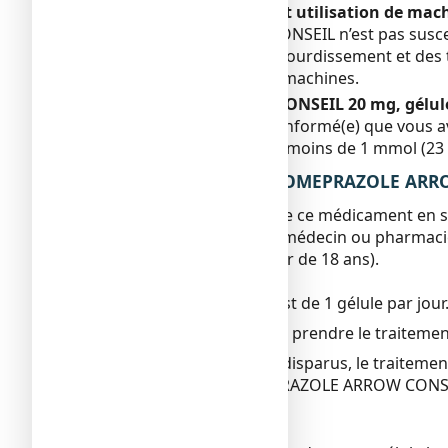
Conduite de véhicules et utilisation de mac
OMEPRAZOLE ARROW CONSEIL n’est pas susceptibl
secondaires tels qu’un étourdissement et des t
véhicules ou utiliser des machines.
OMEPRAZOLE ARROW CONSEIL 20 mg, gélule g
Si votre médecin vous a informé(e) que vous a
Ce médicament contient moins de 1 mmol (23 mg
3. COMMENT PRENDRE OMEPRAZOLE ARROW C
Veillez à toujours prendre ce médicament en s
Vérifiez auprès de votre médecin ou pharmaci
Réservé à l'adulte (à partir de 18 ans).
Voie orale.
La dose recommandée est de 1 gélule par jour
Il peut être nécessaire de prendre le traitem
Une fois les symptômes disparus, le traitement
Le traitement par OMEPRAZOLE ARROW CONSEIL 
votre médecin.
Mode d'administration