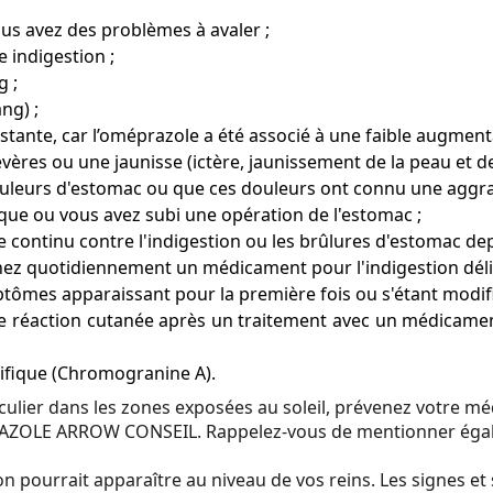
us avez des problèmes à avaler ;
 indigestion ;
g ;
ng) ;
stante, car l’oméprazole a été associé à une faible augmenta
ères ou une jaunisse (ictère, jaunissement de la peau et de
ouleurs d'estomac ou que ces douleurs ont connu une aggra
ique ou vous avez subi une opération de l'estomac ;
continu contre l'indigestion ou les brûlures d'estomac dep
enez quotidiennement un médicament pour l'indigestion dél
ptômes apparaissant pour la première fois ou s'étant modi
r une réaction cutanée après un traitement avec un médic
ifique (Chromogranine A).
iculier dans les zones exposées au soleil, prévenez votre m
RAZOLE ARROW CONSEIL. Rappelez-vous de mentionner égalem
on pourrait apparaître au niveau de vos reins. Les signes 