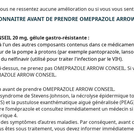
ous ne ressentez aucune amélioration ou si vous vous sent
ONNAITRE AVANT DE PRENDRE OMEPRAZOLE ARROW CO
L 20 mg, gélule gastro-résistante :
u à l'un des autres composants contenus dans ce médicament
teur de la pompe à protons (par exemple pantoprazole, lans
nelfinavir (utilisé pour traiter l'infection par le VIH).
s ci-dessus, ne prenez pas OMEPRAZOLE ARROW CONSEIL. Si v
PRAZOLE ARROW CONSEIL.
en avant de prendre OMEPRAZOLE ARROW CONSEIL.
 syndrome de Stevens-Johnson, la nécrolyse épidermique to
 et la pustulose exanthématique aiguë généralisée (PEAG),
dre l’oméprazole et consultez immédiatement un médecin si
rique 4.
 symptômes d’autres maladies. Par conséquent, avant 
tes sous traitement, vous devez informer immédiatement 