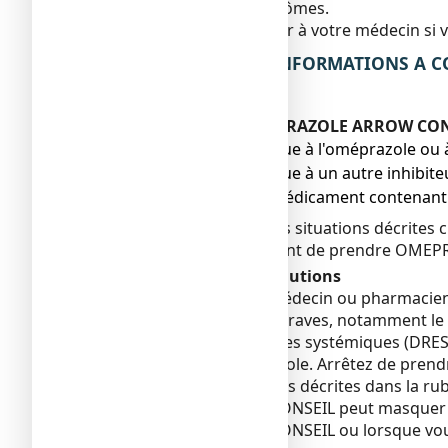
l'amélioration des symptômes.
Vous devez vous adresser à votre médecin si v
2. QUELLES SONT LES INFORMATIONS A C
?
Ne prenez jamais OMEPRAZOLE ARROW CONSEI
● si vous êtes allergique à l'oméprazole o
● si vous êtes allergique à un autre inhibi
● si vous prenez un médicament contenant du 
Si vous êtes dans une des situations décrite
ou votre pharmacien avant de prendre OME
Avertissements et précautions
Adressez-vous à votre médecin ou pharmaci
Des réactions cutanées graves, notamment le
éosinophilie et symptômes systémiques (DRESS)
traitement par l’oméprazole. Arrêtez de pren
réactions cutanées graves décrites dans la rub
OMEPRAZOLE ARROW CONSEIL peut masquer des
OMEPRAZOLE ARROW CONSEIL ou lorsque vous ê