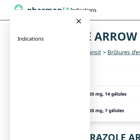
pharman
IA
Indications
OMEPRAZOLE ARROW CO
Indications
Indications
>
Digestion & transit
>
Brûlures d’e
Présentation
OMEPRAZOLE ARROW CONSEIL 20 mg, 14 gélules
OMEPRAZOLE ARROW CONSEIL 20 mg, 7 gélules
Notice de OMEPRAZOLE ARR