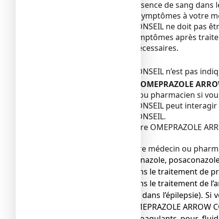
volume urinaire ou la présence de sang dans les
Vous devez signaler ces symptômes à votre mé
OMEPRAZOLE ARROW CONSEIL ne doit pas être 
En cas de récidive des symptômes après trai
complémentaires sont nécessaires.
Enfants et adolescents
OMEPRAZOLE ARROW CONSEIL n’est pas indiqué 
Autres médicaments et OMEPRAZOLE ARROW 
Informez votre médecin ou pharmacien si vou
OMEPRAZOLE ARROW CONSEIL peut interagir sur
OMEPRAZOLE ARROW CONSEIL.
Vous ne devez pas prendre OMEPRAZOLE ARROW C
VIH).
Vous devez informer votre médecin ou pharmac
● kétoconazole, itraconazole, posaconazole 
● digoxine (utilisée dans le traitement de 
● diazépam (utilisé dans le traitement de l’
● phénytoïne (utilisée dans l’épilepsie). S
l’administration de OMEPRAZOLE ARROW C
● médicaments anticoagulants pour fluidif