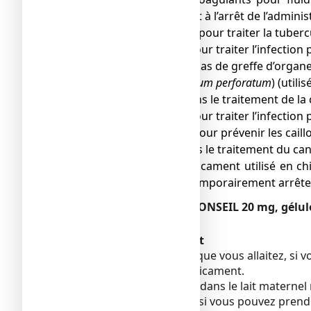
nécessaire au début et à l’arrêt de l’adm
● rifampicine (utilisée pour traiter la tuberc
● atazanavir (utilisé pour traiter l’infection p
● tacrolimus (dans le cas de greffe d’organe
● millepertuis (
Hypericum perforatum
) (util
● cilostazol (utilisé dans le traitement de la
● saquinavir (utilisé pour traiter l’infection p
● clopidogrel (utilisé pour prévenir les cail
● erlotinib (utilisé dans le traitement du can
● méthotrexate (médicament utilisé en chi
votre médecin peut temporairement arrêt
OMEPRAZOLE ARROW CONSEIL 20 mg, gélule g
Voir rubrique 3.
Grossesse et allaitement
Si vous êtes enceinte ou que vous allaitez, s
avant de prendre ce médicament.
L’oméprazole est excrété dans le lait maternel m
Votre médecin vous dira si vous pouvez pren