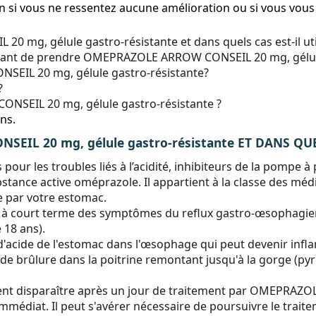
 si vous ne ressentez aucune amélioration ou si vous vous 
mg, gélule gastro-résistante et dans quels cas est-il util
e avant de prendre OMEPRAZOLE ARROW CONSEIL 20 mg, gélule
IL 20 mg, gélule gastro-résistante?
?
SEIL 20 mg, gélule gastro-résistante ?
ns.
EIL 20 mg, gélule gastro-résistante ET DANS QUEL
ur les troubles liés à l’acidité, inhibiteurs de la pompe à
nce active oméprazole. Il appartient à la classe des méd
te par votre estomac.
t à court terme des symptômes du reflux gastro-œsophagie
 18 ans).
'acide de l'estomac dans l'œsophage qui peut devenir infla
 brûlure dans la poitrine remontant jusqu'à la gorge (pyro
euvent disparaître après un jour de traitement par OMEPRA
mmédiat. Il peut s'avérer nécessaire de poursuivre le trait