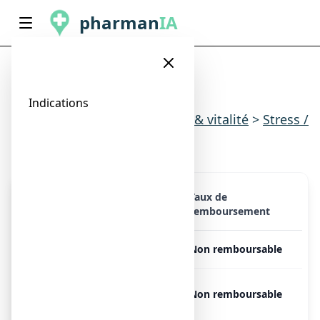
pharman
IA
,
Indications
Indications
>
Sommeil, stress & vitalité
>
Stress /
anxiété
Taux de
Présentation
Prix
remboursement
,
Libre
Non remboursable
OMEZELIS, 120
Libre
Non remboursable
comprimés