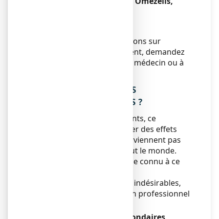
Si vous arrêtez de prendre Omezelis,
comprimé pelliculé
Sans objet.
Si vous avez d’autres questions sur
l’utilisation de ce médicament, demandez
plus d’informations à votre médecin ou à
votre pharmacien.
4. QUELS SONT LES EFFETS
INDESIRABLES EVENTUELS ?
Comme tous les médicaments, ce
médicament peut provoquer des effets
indésirables, mais ils ne surviennent pas
systématiquement chez tout le monde.
Il n’y a pas d’effet indésirable connu à ce
jour.
En cas de survenue d’effets indésirables,
consultez un médecin ou un professionnel
de la santé qualifié.
Déclaration des effets secondaires