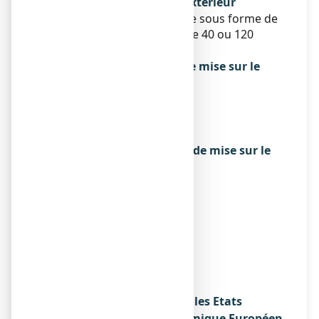
et contenu de l’emballage extérieur
Ce médicament se présente sous forme de
comprimé pelliculé. Boîte de 40 ou 120
comprimés.
Titulaire de l’autorisation de mise sur le
marché
BIOCODEX
22 RUE DES AQUEDUCS
94250 GENTILLY
Exploitant de l’autorisation de mise sur le
marché
BIOCODEX
22 RUE DES AQUEDUCS
94250 GENTILLY
Fabricant
BIOCODEX
1 AVENUE BLAISE PASCAL
60000 BEAUVAIS
Noms du médicament dans les Etats
membres de l'Espace Economique Européen