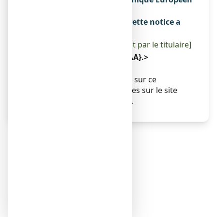
Sans objet.
La dernière date à laquelle cette notice a
été révisée est :
[à compléter ultérieurement par le titulaire]
< {MM/AAAA}>< {mois AAAA}.>
Autres
Des informations détaillées sur ce
médicament sont disponibles sur le site
Internet de l’ANSM (France).