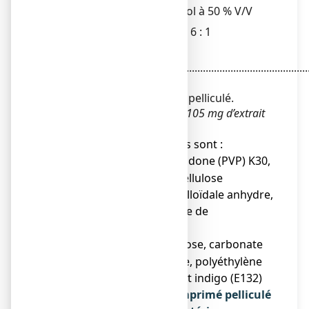
Solvant d’extraction : éthanol à 50 % V/V
Rapport drogue/extrait : 3 - 6 : 1
Magnésium
(lactate).................................................................................
75,00 mg
Pour un comprimé pelliculé.
*
Chaque comprimé contient 105 mg d’extrait
sec de mélisse.
● Les autres composants sont :
Noyau : Polyvinylpyrrolidone (PVP) K30,
-
lactose monohydraté, cellulose
microcristalline, silice colloïdale anhydre,
amidon de maïs, stéarate de
magnésium,
Pelliculage : Hypromellose, carbonate
-
de calcium, polydextrose, polyéthylène
glycol 3350, talc, colorant indigo (E132)
Qu’est-ce que Omezelis, comprimé pelliculé