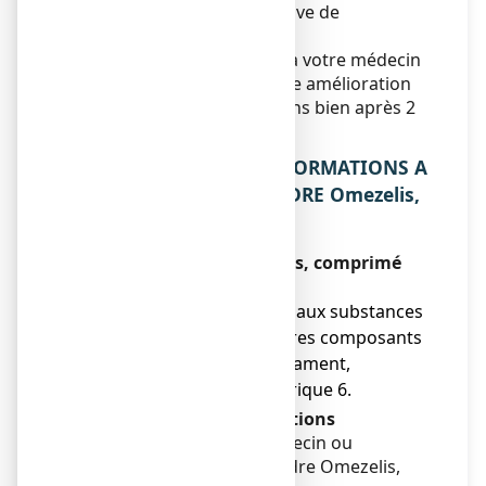
spécifiée sur la base exclusive de
l’ancienneté de l’usage.
Vous devez vous adresser à votre médecin
si vous ne ressentez aucune amélioration
ou si vous vous sentez moins bien après 2
semaines.
2. QUELLES SONT LES INFORMATIONS A
CONNAITRE AVANT PRENDRE Omezelis,
comprimé pelliculé ?
Ne prenez jamais Omezelis, comprimé
pelliculé :
● si vous êtes allergique aux substances
actives ou à l’un des autres composants
contenus dans ce médicament,
mentionnés dans la rubrique 6.
Avertissements et précautions
Adressez-vous à votre médecin ou
pharmacien avant de prendre Omezelis,