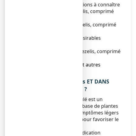
2. Quelles sont les informations à connaître
avant de prendre Omezelis, comprimé
pelliculé ?
3. Comment prendre Omezelis, comprimé
pelliculé ?
4. Quels sont les effets indésirables
éventuels ?
5. Comment conserver Omezelis, comprimé
pelliculé ?
6. Contenu de l’emballage et autres
informations.
1. QU’EST-CE QUE Omezelis ET DANS
QUELS CAS EST-IL UTILISE ?
Omezelis, comprimé pelliculé est un
médicament traditionnel à base de plantes
utilisé pour soulager les symptômes légers
de l’anxiété et du stress et pour favoriser le
sommeil.
Son usage est réservé à l’indication