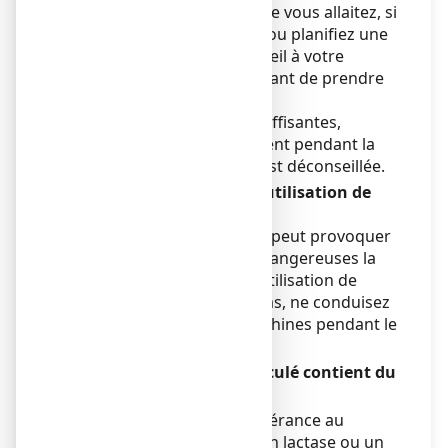
Si vous êtes enceinte ou que vous allaitez, si
vous pensez être enceinte ou planifiez une
grossesse, demandez conseil à votre
médecin ou pharmacien avant de prendre
ce médicament.
En l’absence de données suffisantes,
l’utilisation de ce médicament pendant la
grossesse et l’allaitement est déconseillée.
Conduite de véhicules et utilisation de
machines
La prise de ce médicament peut provoquer
une somnolence rendant dangereuses la
conduite de véhicules et l’utilisation de
machines. Si tel est votre cas, ne conduisez
pas et n’utilisez pas de machines pendant le
traitement.
Omezelis, comprimé pelliculé contient du
lactose
Si vous présentez une intolérance au
galactose, un déficit total en lactase ou un