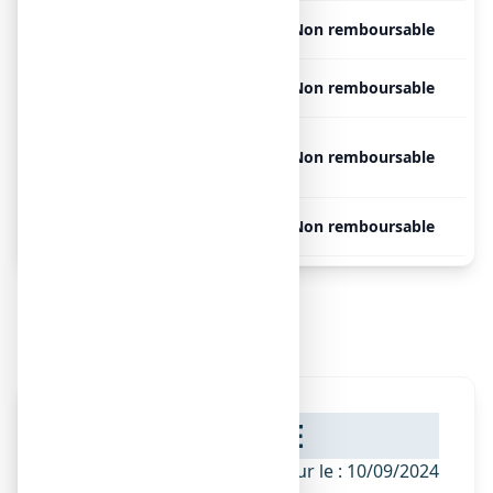
,
Libre
Non remboursable
,
Libre
Non remboursable
OMEZELIS, 40
Libre
Non remboursable
comprimés
,
Libre
Non remboursable
Notice de ,
NOTICE
ANSM - Mis à jour le : 10/09/2024