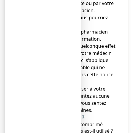
fournies dans cette notice ou par votre
médecin ou votre pharmacien.
● Gardez cette notice. Vous pourriez
avoir besoin de la relire.
● Adressez-vous à votre pharmacien
pour tout conseil ou information.
● Si vous ressentez un quelconque effet
indésirable, parlez-en à votre médecin
ou votre pharmacien. Ceci s’applique
aussi à tout effet indésirable qui ne
serait pas mentionné dans cette notice.
Voir rubrique 4.
● Vous devez vous adresser à votre
médecin si vous ne ressentez aucune
amélioration ou si vous vous sentez
moins bien après 2 semaines.
Que contient cette notice ?
1. Qu'est-ce que Omezelis, comprimé
pelliculé et dans quels cas est-il utilisé ?