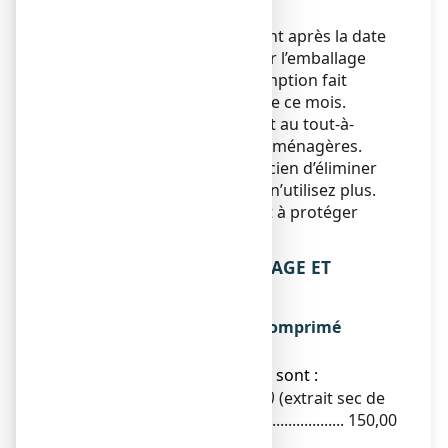
portée des enfants.
N’utilisez pas ce médicament après la date
de péremption indiquée sur l’emballage
après EXP. La date de péremption fait
référence au dernier jour de ce mois.
Ne jetez aucun médicament au tout-à-
l’égout
ou avec
les ordures ménagères.
Demandez à votre pharmacien d’éliminer
les médicaments que vous n’utilisez plus.
Ces mesures contribueront à protéger
l’environnement.
6. CONTENU DE L’EMBALLAGE ET
AUTRES INFORMATIONS
Ce que contient Omezelis, comprimé
pelliculé
● Les substances actives sont :
Mélisse (
Melissa officinalis
L.
)
(extrait sec de
feuille) ........................................................ 150,00
mg*