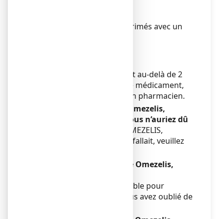
ans est déconseillée.
Mode d’administration
Voie orale. Avaler les comprimés avec un
verre d’eau.
Durée de traitement
1 mois.
Si les symptômes persistent au-delà de 2
semaines d’utilisation de ce médicament,
consultez un médecin ou un pharmacien.
Si vous avez pris plus de Omezelis,
comprimé pelliculé que vous n’auriez dû
Si vous avez pris plus de OMEZELIS,
comprimé pelliculé qu’il ne fallait, veuillez
consulter votre médecin
Si vous oubliez de prendre Omezelis,
comprimé pelliculé
Ne prenez pas de dose double pour
compenser la dose que vous avez oublié de
prendre.