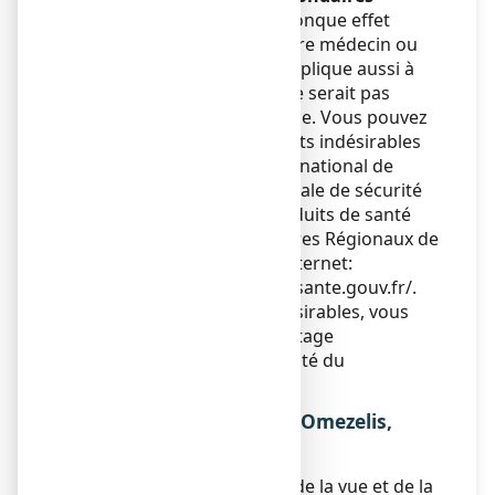
Si vous ressentez un quelconque effet
indésirable, parlez-en à votre médecin ou
votre pharmacien. Ceci s’applique aussi à
tout effet indésirable qui ne serait pas
mentionné dans cette notice. Vous pouvez
également déclarer les effets indésirables
directement via le système national de
déclaration : Agence nationale de sécurité
du médicament et des produits de santé
(ANSM) et réseau des Centres Régionaux de
Pharmacovigilance - Site internet:
https://signalement.social-sante.gouv.fr/
.
En signalant les effets indésirables, vous
contribuez à fournir davantage
d’informations sur la sécurité du
médicament.
5. COMMENT CONSERVER Omezelis,
comprimé pelliculé ?
Tenir ce médicament hors de la vue et de la