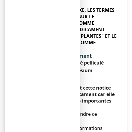
DANS LA PRESENTE ANNEXE, LES TERMES
"AUTORISATION DE MISE SUR LE
MARCHE" S'ENTENDENT COMME
"ENREGISTREMENT DE MEDICAMENT
TRADITIONNEL A BASE DE PLANTES" ET LE
TERME "AUTORISATION" COMME
"ENREGISTREMENT"
Dénomination du médicament
OMEZELIS, comprimé pelliculé
Mélisse, Magnésium
Encadré
Veuillez lire attentivement cette notice
avant de prendre ce médicament car elle
contient des informations importantes
pour vous.
Vous devez toujours prendre ce
médicament en suivant
scrupuleusement les informations