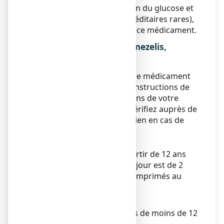
syndrome de malabsorption du glucose et
du galactose (maladies héréditaires rares),
vous ne devez pas prendre ce médicament.
3. COMMENT PRENDRE Omezelis,
comprimé pelliculé ?
Veillez à toujours prendre ce médicament
en suivant exactement les instructions de
cette notice ou les indications de votre
médecin ou pharmacien. Vérifiez auprès de
votre médecin ou pharmacien en cas de
doute.
Posologie
Adultes et adolescents à partir de 12 ans
La dose recommandée par jour est de 2
comprimés au dîner et 2 comprimés au
coucher.
Enfants
L’utilisation chez les enfants de moins de 12