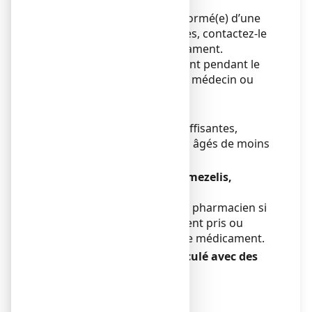
comprimé pelliculé.
Si votre médecin vous a informé(e) d’une
intolérance à certains sucres, contactez-le
avant de prendre ce médicament.
Si les symptômes s’aggravent pendant le
traitement, consultez votre médecin ou
votre pharmacien.
Enfants
En l’absence de données suffisantes,
l’utilisation chez les enfants âgés de moins
de 12 ans est déconseillée.
Autres médicaments et Omezelis,
comprimé pelliculé
Informez votre médecin ou pharmacien si
vous prenez, avez récemment pris ou
pourriez prendre tout autre médicament.
Omezelis, comprimé pelliculé avec des
aliments
Sans objet.
Grossesse et allaitement