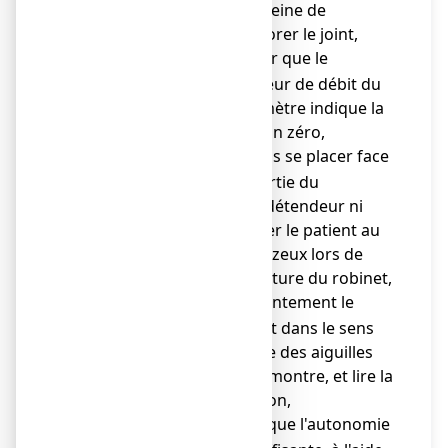
sous peine de
détériorer le joint,
s'assurer que le
o
sélecteur de débit du
débitmètre indique la
position zéro,
ne jamais se placer face
o
à la sortie du
manodétendeur ni
exposer le patient au
flux gazeux lors de
l'ouverture du robinet,
ouvrir lentement le
o
robinet dans le sens
inverse des aiguilles
d'une montre, et lire la
pression,
vérifier que l'autonomie
o