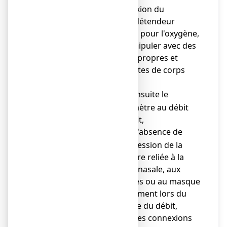
connexion du
manodétendeur
prévus pour l'oxygène,
et manipuler avec des
mains propres et
exemptes de corps
gras,
régler ensuite le
o
débitmètre au débit
prescrit,
vérifier l'absence de
o
compression de la
tubulure reliée à la
sonde nasale, aux
lunettes ou au masque
notamment lors du
réglage du débit,
vérifier les connexions
o