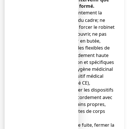
du personnel spécialisé et formé.
ouvrir lentement la
o
vanne du cadre; ne
jamais forcer le robinet
pour l'ouvrir, ne pas
l'ouvrir en butée,
utiliser des flexibles de
o
raccordement haute
pression et spécifiques
de l'oxygène médicinal
(dispositif médical
marqué CE),
manipuler les dispositifs
o
de raccordement avec
des mains propres,
exemptes de corps
gras,
en cas de fuite, fermer la
o