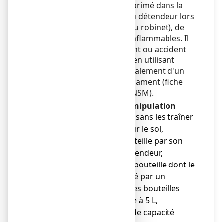
pression de l'oxygène comprimé dans la
chambre haute pression du détendeur lors
d'une ouverture brusque du robinet), de
l'oxygène et des matières inflammables. Il
est rappelé que tout incident ou accident
doit être déclaré à l'ANSM, en utilisant
notamment la fiche de signalement d'un
défaut qualité sur un médicament (fiche
disponible sur le site de l'ANSM).
I. Instructions pour la manipulation
● déplacer les bouteilles sans les traîner
ni les rouler couchées sur le sol,
● ne pas soulever la bouteille par son
robinet ou son manodétendeur,
● ne pas manipuler une bouteille dont le
robinet n'est pas protégé par un
chapeau, à l'exception des bouteilles
d'une capacité inférieure à 5 L,
● arrimer les bouteilles de capacité