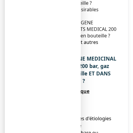
pour inhalation, en bouteille ?
4. Quels sont les effets indésirables
éventuels ?
5. Comment conserver OXYGENE
MEDICINAL AIR PRODUCTS MEDICAL 200
bar, gaz pour inhalation, en bouteille ?
6. Contenu de l’emballage et autres
informations.
1. QU’EST-CE QUE OXYGENE MEDICINAL
AIR PRODUCTS MEDICAL 200 bar, gaz
pour inhalation, en bouteille ET DANS
QUELS CAS EST-IL UTILISE ?
Classe pharmacothérapeutique
OXYGENATEUR SANGUIN.
(R. Système Respiratoire).
Indications thérapeutiques
● Correction des hypoxies d'étiologies
diverses nécessitant une
oxygénothérapie normobare ou