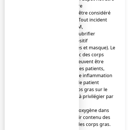
à l'intérieur de la tubulure
d'oxygénothérapie, doit être considéré
comme un coup de feu. Tout incident
doit être déclaré à l'ANSM,
● ne jamais graisser ou lubrifier
l'appareillage, et le dispositif
d'administration (lunettes et masque). Le
contact de l'oxygène avec des corps
gras, tels que ceux qui peuvent être
appliqués sur le visage des patients,
augmente le risque d'une inflammation
du produit gras. Quand le patient
nécessite l'usage de corps gras sur le
visage, les lunettes sont à privilégier par
rapport au masque.
● ne jamais introduire d'oxygène dans
un appareil pouvant avoir contenu des
corps inflammables ou des corps gras.