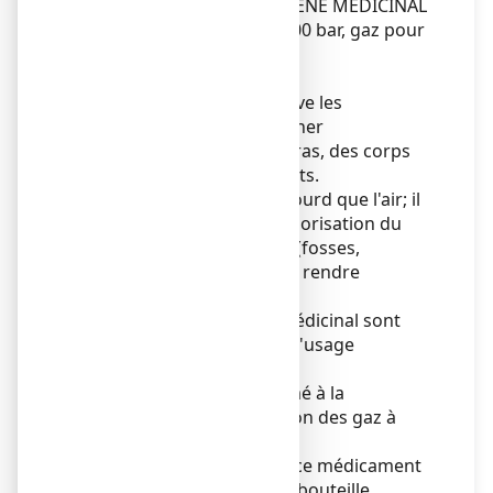
Faites attention avec OXYGENE MEDICINAL
AIR PRODUCTS MEDICAL 200 bar, gaz pour
inhalation, en bouteille:
Mises en garde spéciales
L'oxygène entretient et active les
combustions; il peut entraîner
l'inflammation des corps gras, des corps
organiques et des vêtements.
L'oxygène est un gaz plus lourd que l'air; il
peut s'accumuler après vaporisation du
liquide dans les points bas (fosses,
caniveaux, sous-sols,...) et y rendre
l'atmosphère dangereuse.
Les bouteilles d'oxygène médicinal sont
réservées exclusivement à l'usage
thérapeutique
Le personnel doit être formé à la
manipulation et à l'utilisation des gaz à
usage médicinal.
La sécurité d'utilisation de ce médicament
sous pression présenté en bouteille