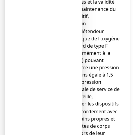
filetages et la validité
de la maintenance du
dispositif,
utiliser un
o
manodétendeur
spécifique de l'oxygène
(raccord de type F
conformément à la
norme) pouvant
admettre une pression
au moins égale à 1,5
fois la pression
maximale de service de
la bouteille,
manipuler les dispositifs
o
de raccordement avec
des mains propres et
exemptes de corps
gras, lors de leur