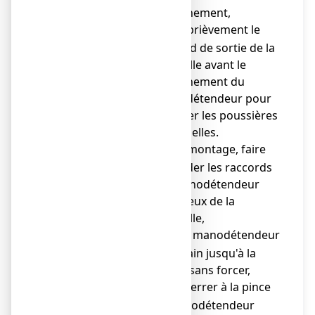
branchement,
purger brièvement le
o
raccord de sortie de la
bouteille avant le
branchement du
manodétendeur pour
éliminer les poussières
éventuelles.
lors du montage, faire
o
coïncider les raccords
du manodétendeur
avec ceux de la
bouteille,
visser le manodétendeur
o
à la main jusqu'à la
butée sans forcer,
ne pas serrer à la pince
o
le manodétendeur