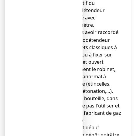
non actif du
manodétendeur
intégré avec
débitmètre,
ou après avoir raccordé
o
le manodétendeur
(robinets classiques à
visser ou à fixer sur
étrier) et ouvert
lentement le robinet,
● en cas de phénomène anormal à
l'ouverture de la bouteille (étincelles,
crépitement, flammes, détonation,…),
refermer le robinet de la bouteille, dans
la mesure du possible, ne pas l'utiliser et
retourner la bouteille au fabricant de gaz
médicinal en signalant le
dysfonctionnement. Tout début
d'inflammation, tel qu'un dépôt noirâtre