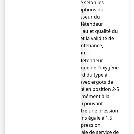
habilité selon les
prescriptions du
fournisseur du
manodétendeur
(matériau et qualité du
joint), et la validité de
sa maintenance,
utiliser un
o
manodétendeur
spécifique de l'oxygène
(raccord du type à
étrier avec ergots de
sécurité en position 2-5
conformément à la
norme) pouvant
admettre une pression
au moins égale à 1,5
fois la pression
maximale de service de