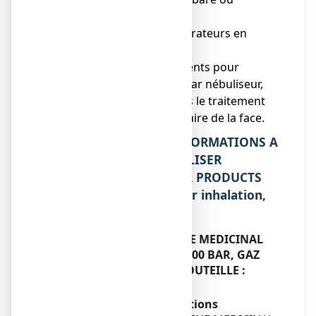
hyperbare,
● Alimentation des respirateurs en
anesthésie-réanimation,
● Vecteur des médicaments pour
inhalation administrés par nébuliseur,
● Il peut être utilisé dans le traitement
des crises d'algie vasculaire de la face.
2. QUELLES SONT LES INFORMATIONS A
CONNAITRE AVANT D’UTILISER
OXYGENE MEDICINAL AIR PRODUCTS
MEDICAL 200 bar, gaz pour inhalation,
en bouteille ?
N’utilisez jamais OXYGENE MEDICINAL
AIR PRODUCTS MEDICAL 200 BAR, GAZ
POUR INHALATION, EN BOUTEILLE :
Sans objet.
Avertissements et précautions