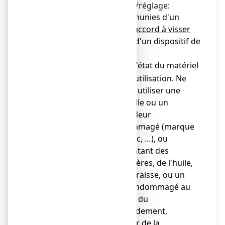
2. Instructions de montage/réglage:
●
a) pour les bouteilles munies d'un
robinet classique avec raccord à visser
nécessitant le montage d'un dispositif de
détente:
vérifier l'état du matériel
o
avant utilisation. Ne
jamais utiliser une
bouteille ou un
détendeur
endommagé (marque
de choc, …), ou
présentant des
poussières, de l'huile,
de la graisse, ou un
joint endommagé au
niveau du
raccordement,
s'assurer de la
o