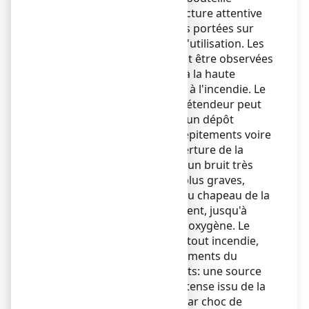
réutilisable repose sur la lecture attentive
de l'ensemble des mentions portées sur
l'étiquette et sur la notice d'utilisation. Les
consignes suivantes doivent être observées
pour éviter les risques liés à la haute
pression, au coup de feu et à l'incendie. Le
coup de feu au niveau du détendeur peut
se présenter sous forme d'un dépôt
noirâtre, d'étincelles, de crépitements voire
de flammes subites à l'ouverture de la
bouteille, accompagnées d'un bruit très
fort, avec, dans les cas les plus graves,
propagation de l'incendie au chapeau de la
bouteille ou à l'environnement, jusqu'à
épuisement du contenu en oxygène. Le
coup de feu, de même que tout incendie,
peut se produire si les 3 éléments du
triangle du feu sont présents: une source
d'énergie (échauffement intense issu de la
compression adiabatique par choc de