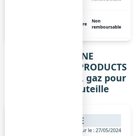
20 bouteilles de 50 l
OXYGENE MEDICINAL AIR
Non
PRODUCTS MEDICAL 200 bar,
Libre
remboursable
9 bouteilles de 50 l
Notice de OXYGENE
MEDICINAL AIR PRODUCTS
MEDICAL 200 bar, gaz pour
inhalation en bouteille
NOTICE
ANSM - Mis à jour le : 27/05/2024