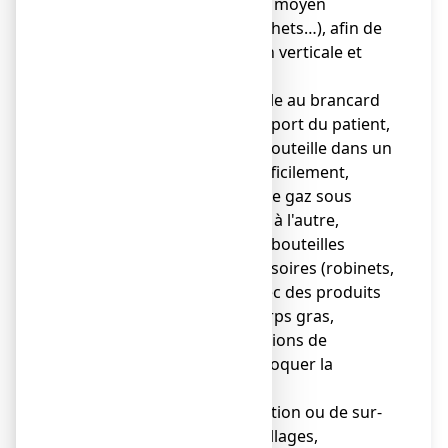
supérieure à 5 L avec un moyen
approprié (chaînes, crochets…), afin de
les maintenir en position verticale et
d'éviter toute chute,
● bien arrimer la bouteille au brancard
ou au lit, en cas de transport du patient,
● ne jamais forcer une bouteille dans un
support où elle entre difficilement,
● ne jamais transvaser de gaz sous
pression d'une bouteille à l'autre,
● ne jamais nettoyer les bouteilles
d'oxygène et leurs accessoires (robinets,
joints, garnitures, …) avec des produits
inflammables ou des corps gras,
● ne pas utiliser de solutions de
nettoyage pouvant provoquer la
corrosion,
● ne pas ajouter de mention ou de sur-
étiquetage sur les emballages,