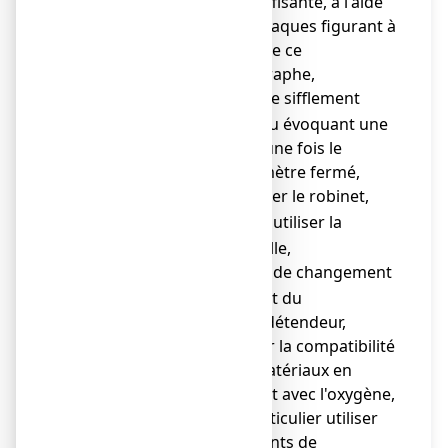
est suffisante, à l'aide
des abaques figurant à
la fin de ce
paragraphe,
en cas de sifflement
o
continu évoquant une
fuite, une fois le
débitmètre fermé,
refermer le robinet,
§
o
ne pas utiliser la
§
o
bouteille,
en cas de changement
o
o
de joint du
manodétendeur,
vérifier la compatibilité
des matériaux en
contact avec l'oxygène,
en particulier utiliser
des joints de