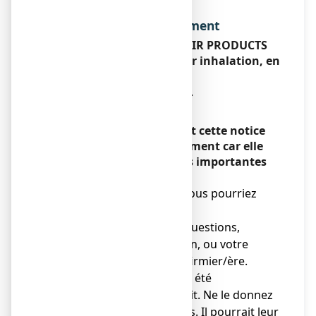
Dénomination du médicament
OXYGENE MEDICINAL AIR PRODUCTS
MEDICAL 200 bar, gaz pour inhalation, en
bouteille
{Oxygène}
Encadré
Veuillez lire attentivement cette notice
avant d’utiliser ce médicament car elle
contient des informations importantes
pour vous.
● Gardez cette notice. Vous pourriez
avoir besoin de la relire.
● Si vous avez d’autres questions,
interrogez votre médecin, ou votre
pharmacien ou votre infirmier/ère.
● Ce médicament vous a été
personnellement prescrit. Ne le donnez
pas à d’autres personnes. Il pourrait leur