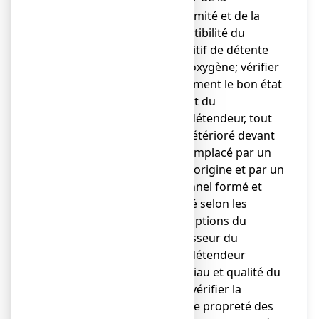
conformité et de la
compatibilité du
dispositif de détente
avec l'oxygène; vérifier
notamment le bon état
du joint du
manodétendeur, tout
joint détérioré devant
être remplacé par un
joint d'origine et par un
personnel formé et
habilité selon les
prescriptions du
fournisseur du
manodétendeur
(matériau et qualité du
joint); vérifier la
parfaite propreté des