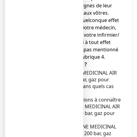
être nocif, même si les signes de leur
maladie sont identiques aux vôtres.
● Si vous ressentez un quelconque effet
indésirable, parlez-en à votre médecin,
ou votre pharmacien ou votre infirmier/
ère. Ceci s’applique aussi à tout effet
indésirable qui ne serait pas mentionné
dans cette notice. Voir rubrique 4.
Que contient cette notice ?
1. Qu'est-ce que OXYGENE MEDICINAL AIR
PRODUCTS MEDICAL 200 bar, gaz pour
inhalation, en bouteille et dans quels cas
est-il utilisé ?
2. Quelles sont les informations à connaître
avant d'utiliser OXYGENE MEDICINAL AIR
PRODUCTS MEDICAL 200 bar, gaz pour
inhalation, en bouteille ?
3. Comment utiliser OXYGENE MEDICINAL
AIR PRODUCTS MEDICAL 200 bar, gaz