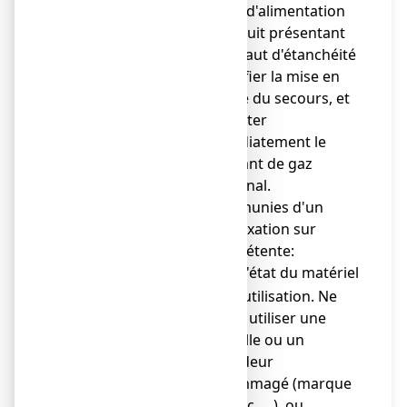
vanne d'alimentation
du circuit présentant
un défaut d'étanchéité
et vérifier la mise en
service du secours, et
contacter
immédiatement le
fabricant de gaz
médicinal.
●
c) pour les bouteilles munies d'un
robinet classique pour fixation sur
l'étrier du dispositif de détente:
vérifier l'état du matériel
o
avant utilisation. Ne
jamais utiliser une
bouteille ou un
détendeur
endommagé (marque
de choc, …), ou