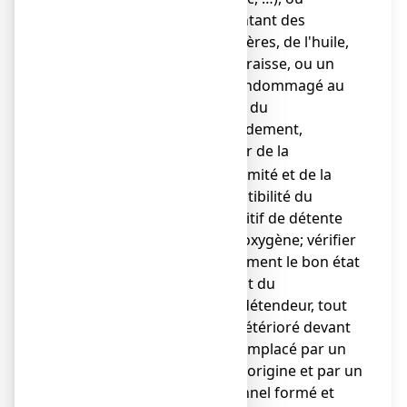
présentant des
poussières, de l'huile,
de la graisse, ou un
joint endommagé au
niveau du
raccordement,
s'assurer de la
o
conformité et de la
compatibilité du
dispositif de détente
avec l'oxygène; vérifier
notamment le bon état
du joint du
manodétendeur, tout
joint détérioré devant
être remplacé par un
joint d'origine et par un
personnel formé et