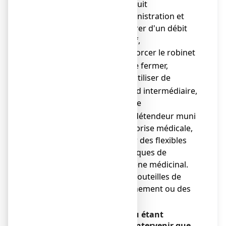
du circuit
d'administration et
s'assurer d'un débit
effectif,
ne pas forcer le robinet
o
pour le fermer,
ne pas utiliser de
o
raccord intermédiaire,
en cas de
o
manodétendeur muni
d'une prise médicale,
utiliser des flexibles
spécifiques de
l'oxygène médicinal.
●
b) cas particulier des bouteilles de
centrales d'approvisionnement ou des
bouteilles en cadres:
Les opérations à ce niveau étant
exceptionnelles, ne faire intervenir que