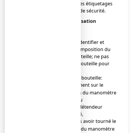
● conserver l'intégrité des étiquetages
pharmaceutiques et de sécurité.
II. Instructions pour l'utilisation
A. Avant utilisation
1. Instructions générales:
● lire l'étiquetage pour identifier et
vérifier la nature et la composition du
gaz contenu dans la bouteille; ne pas
utiliser la couleur de la bouteille pour
identifier le gaz,
● lire la pression dans la bouteille:
directement sur le
o
cadran du manomètre
actif du
manodétendeur
intégré,
ou après avoir tourné le
o
volant du manomètre