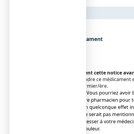
Dénomination du médicament
Encadré
Veuillez lire attentivement cette notice av
Vous devez toujours prendre ce médicament en
pharmacien ou votre infirmier/ère.
● Gardez cette notice. Vous pourriez avoir b
● Adressez-vous à votre pharmacien pour to
● Si vous ressentez un quelconque effet in
effet indésirable qui ne serait pas mentionn
● Vous devez vous adresser à votre médecin
ou 5 jours en cas de douleur.