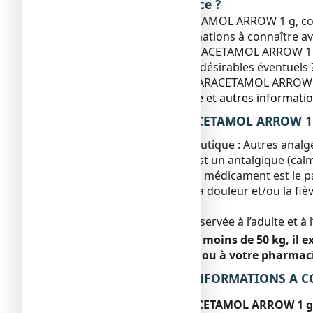
Que contient cette notice ?
1. Qu'est-ce que PARACETAMOL ARROW 1 g, compr
2. Quelles sont les informations à connaîtr
3. Comment prendre PARACETAMOL ARROW 1 g,
4. Quels sont les effets indésirables éventuels 
5. Comment conserver PARACETAMOL ARROW 1 
6. Contenu de l’emballage et autres informatio
1. QU’EST-CE QUE PARACETAMOL ARROW 1 g
Classe pharmacothérapeutique : Autres analgé
PARACETAMOL ARROW est un antalgique (calme la
La substance active de ce médicament est le 
Il est utilisé pour traiter la douleur et/ou la 
douloureuses.
Cette présentation est réservée à l’adulte et à l
Pour les enfants pesant moins de 50 kg, il 
conseil à votre médecin ou à votre pharmac
2. QUELLES SONT LES INFORMATIONS A C
Ne prenez jamais PARACETAMOL ARROW 1 g, 