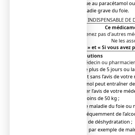
● si vous êtes allergique au paracétamol o
● si vous avez une maladie grave du foie.
EN CAS DE DOUTE, IL EST INDISPENSABLE D
Ce médicame
Vérifiez
que vous ne prenez pas d'autres m
Ne les ass
(voir « Posologie » et « Si vous ave
Avertissements et précautions
Adressez
vous
votre m
decin ou pharmacie
‑
à
é
● si la douleur persiste plus de 5 jours ou l
continuer le traitement sans l’avis de votre
● la prise de paracétamol peut entraîner d
● vous devez demander l’avis de votre méd
si vous pesez moins de 50 kg ;
o
si vous avez une maladie du foie ou m
o
si vous buvez fréquemment de l’alcoo
o
si vous souffrez de déshydratation ;
o
si vous souffrez par exemple de mal
o