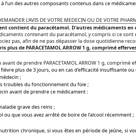
u à l’un des autres composants contenus dans ce médicamen
E DEMANDER L’AVIS DE VOTRE MEDECIN OU DE VOTRE PHAR
nt contient du paracétamol. D'autres médicaments en 
édicaments contenant du paracétamol,
y compris si ce sont
ociez pas
, afin de ne pas dépasser la dose quotidienne re
z pris plus de PARACETAMOL ARROW 1 g, comprimé efferves
n avant de prendre PARACETAMOL ARROW 1 g, comprimé eff
a fièvre plus de 3 jours, ou en cas d’efficacité insuffisante 
 médecin ;
es troubles du fonctionnement du foie ;
ecin avant de prendre ce médicament :
aladie grave des reins ;
l ou que vous avez arrêté de boire de l’alcool récemment ;
nutrition chronique, si vous êtes en période de jeûne, si 