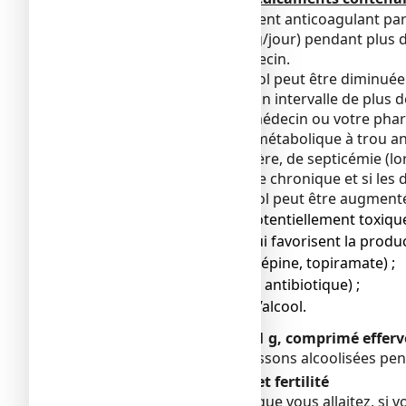
Si vous suivez un traitement anticoagulant p
aux doses maximales (4 g/jour) pendant plus 
cas, consultez votre médecin.
L’efficacité du paracétamol peut être diminué
dans le sang (respectez un intervalle de plus de
Veuillez informer votre médecin ou votre pharm
et plasmatique (acidose métabolique à trou ani
d'insuffisance rénale sévère, de septicémie (lo
malnutrition, d'alcoolisme chronique et si les
La toxicité du paracétamol peut être augmenté
● des médicaments potentiellement toxiques
● des médicaments qui favorisent la produc
phénytoïne, carbamazépine, topiramate) ;
● de la rifampicine (un antibiotique) ;
● en même temps de l’alcool.
PARACETAMOL ARROW 1 g, comprimé effervesce
La consommation de boissons alcoolisées pend
Grossesse, allaitement et fertilité
Si vous êtes enceinte ou que vous allaitez, s