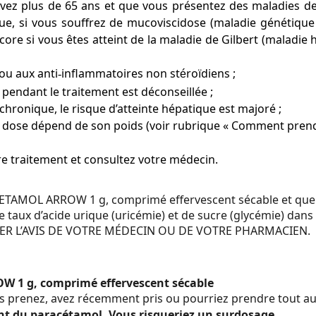
vez plus de 65 ans et que vous présentez des maladies de 
que, si vous souffrez de mucoviscidose (maladie génétiqu
ncore si vous êtes atteint de la maladie de Gilbert (maladi
/ou aux anti
inflammatoires non st
ro
diens ;
‑
é
ï
pendant le traitement est déconseillée ;
chronique, le risque d’atteinte hépatique est majoré ;
, la dose dépend de son poids (voir rubrique « Comment 
tre traitement et consultez votre médecin.
ETAMOL ARROW 1 g, comprimé effervescent sécable et que v
 taux d’acide urique (uricémie) et de sucre (glycémie) dans 
ER L’AVIS DE VOTRE MÉDECIN OU DE VOTRE PHARMACIEN.
 1 g, comprimé effervescent sécable
s prenez, avez récemment pris ou pourriez prendre tout a
t du paracétamol. Vous risqueriez un surdosage.