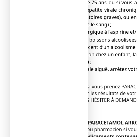
vous avez plus de 75 ans ou si vous a
SIDA ou d’une hépatite virale chroni
infections respiratoires graves), ou e
de bilirubine dans le sang) ;
si vous êtes allergique à l’aspirine et
o
● la consommation de boissons alcoolisées 
● en cas de sevrage récent d’un alcoolisme 
● en cas d’administration chez un enfant
effervescent sécable ») ;
● en cas d’hépatite virale aiguë, arrêtez vo
Analyses de sang
Prévenez votre médecin si vous prenez PARAC
médicament peut fausser les résultats de votre
EN CAS DE DOUTE NE PAS HÉSITER À DEMAND
Enfants
Sans objet.
Autres médicaments et PARACETAMOL ARROW
Informez votre médecin ou pharmacien si vou
Ne prenez pas d’autres médicaments contenan