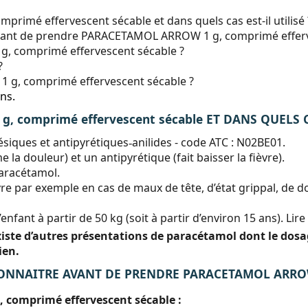
imé effervescent sécable et dans quels cas est-il utilisé 
e avant de prendre PARACETAMOL ARROW 1 g, comprimé efferv
 comprimé effervescent sécable ?
?
g, comprimé effervescent sécable ?
ns.
, comprimé effervescent sécable ET DANS QUELS CA
siques et antipyrétiques
anilides - code ATC : N02BE01.
‑
 douleur) et un antipyrétique (fait baisser la fièvre).
paracétamol.
fièvre par exemple en cas de maux de tête, d’état grippal, de
’enfant à partir de 50 kg (soit à partir d’environ 15 ans). Li
existe d’autres présentations de paracétamol dont le dos
ien.
ONNAITRE AVANT DE PRENDRE PARACETAMOL ARROW 1
comprimé effervescent sécable :