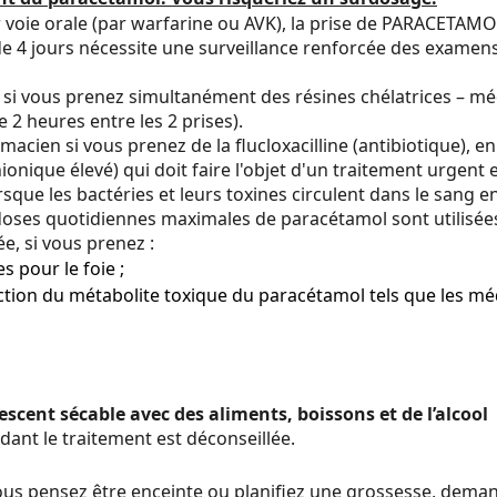
ar voie orale (par warfarine ou AVK), la prise de PARACETA
de 4 jours nécessite une surveillance renforcée des examen
e si vous prenez simultanément des résines chélatrices – mé
 2 heures entre les 2 prises).
acien si vous prenez de la flucloxacilline (antibiotique), 
onique élevé) qui doit faire l'objet d'un traitement urgent
rsque les bactéries et leurs toxines circulent dans le sang 
 doses quotidiennes maximales de paracétamol sont utilisée
e, si vous prenez :
 pour le foie ;
tion du métabolite toxique du paracétamol tels que les mé
nt sécable avec des aliments, boissons et de l’alcool
ant le traitement est déconseillée.
i vous pensez être enceinte ou planifiez une grossesse, de