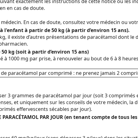
uivant exactement les instructions de cette notice ou les 
en en cas de doute.
e médecin. En cas de doute, consultez votre médecin ou vo
à l'enfant à partir de 50 kg (à partir d’environ 15 ans).
kg, il existe d’autres présentations de paracétamol dont le 
 pharmacien.
 50 kg (soit à partir d’environ 15 ans)
 à 1000 mg par prise, à renouveler au bout de 6 à 8 heures.
g de paracétamol par comprimé : ne prenez jamais 2 comprim
ser 3 grammes de paracétamol par jour (soit 3 comprimés ef
enses, et uniquement sur les conseils de votre médecin, la 
rimés effervescents sécables par jour).
PARACÉTAMOL PAR JOUR (en tenant compte de tous les
ser 60 mg/kg/jour (sans dépasser 3 g/jour) dans les situati