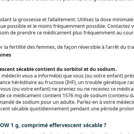
dant la grossesse et l’allaitement. Utilisez la dose minima
 que possible et le moins fréquemment possible. Contactez 
besoin de prendre ce médicament plus fréquemment au cour
r la fertilité des femmes, de façon réversible à l'arrêt du tr
hines
ent sécable contient du sorbitol et du sodium.
re médecin vous a informé(e) que vous (ou votre enfant) prés
ance héréditaire au fructose (IHF), un trouble génétique ra
 vous (ou votre enfant) ne preniez ou ne receviez ce médic
 ce médicament contient 1576 mg de sodium (contenu dans 
mandé de sodium pour un adulte. Parlez-en à votre médeci
nt sécable quotidiennement pendant une période prolongé
1 g, comprimé effervescent sécable ?