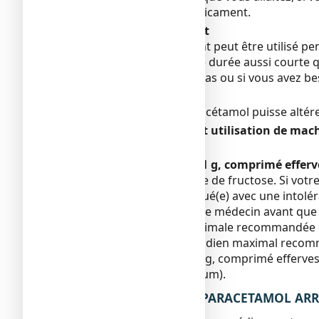
avant de prendre ce médicament.
Grossesse et allaitement
Au besoin, ce médicament peut être utilisé pen
votre fièvre, pendant une durée aussi courte
et/ou fièvre ne diminue pas ou si vous avez 
Fertilité
Il est possible que le paracétamol puisse altére
Conduite de véhicules et utilisation de mac
Sans objet.
PARACETAMOL ARROW 1 g, comprimé effervesc
Le sorbitol est une source de fructose. Si vot
vous avez été diagnostiqué(e) avec une intolér
fructose, parlez-en à votre médecin avant que
La dose quotidienne maximale recommandée de
l’apport alimentaire quotidien maximal recom
PARACETAMOL ARROW 1 g, comprimé effervesce
faible teneur en sel (sodium).
3. COMMENT PRENDRE PARACETAMOL ARROW 