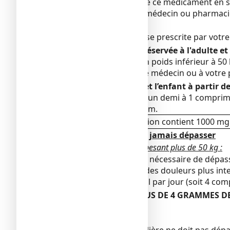
Veillez à toujours prendre ce médicament en s
Vérifiez auprès de votre médecin ou pharmaci
Posologie
Respectez toujours la dose prescrite par votr
Cette présentation est réservée à l'adulte et 
Pour les enfants ayant un poids inférieur à 50 
demander conseil à votre médecin ou à votre
Posologie chez l’adulte et l’enfant à partir de
La dose habituelle est de un demi à 1 comprimé
bout de 4 heures minimum.
Attention : cette présentation contient 1000 m
Dose de paracétamol à ne jamais dépasser
Chez un adulte ou un enfant pesant plus de 50 kg
:
Il n’est généralement pas nécessaire de dépas
Cependant, si vous avez des douleurs plus int
grammes de paracétamol par jour (soit 4 comp
NE JAMAIS PRENDRE PLUS DE 4 GRAMMES DE 
dans leur formule).
Situations particulières
:
La dose maximale journalière ne doit pas dépas