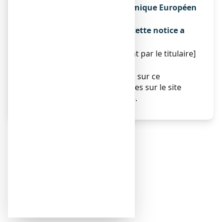
membres de l'Espace Economique Européen
Sans objet.
La dernière date à laquelle cette notice a
été révisée est :
[à compléter ultérieurement par le titulaire]
Autres
Des informations détaillées sur ce
médicament sont disponibles sur le site
Internet de I
'
ANSM (France).