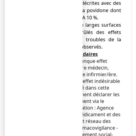
anaphylactoïde ont été décrites avec des
produits contenant de la povidone dont
la POVIDONE IODEE TEVA 10 %.
● En cas d'usage sur de larges surfaces
et chez les grands brûlés des effets
généraux tels que des troubles de la
fonction rénale ont été observés.
Déclaration des effets secondaires
Si vous ressentez un quelconque effet
indésirable, parlez-en à votre médecin,
votre pharmacien ou à votre infirmier/ère.
Ceci s’applique aussi à tout effet indésirable
qui ne serait pas mentionné dans cette
notice. Vous pouvez également déclarer les
effets indésirables directement via le
système national de déclaration : Agence
nationale de sécurité du médicament et des
produits de santé (ANSM) et réseau des
Centres Régionaux de Pharmacovigilance -
Site internet :
https://signalement.social-