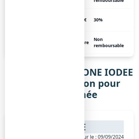
1 flacon de 1000 ml
remboursable
POVIDONE IODEE TEVA 10 %,
2.4€
30%
1 flacon de 125 ml
POVIDONE IODEE TEVA 10 %,
Non
Libre
1 flacon de 500 ml
remboursable
Notice de POVIDONE IODEE
TEVA 10 %, solution pour
application cutanée
NOTICE
ANSM - Mis à jour le : 09/09/2024