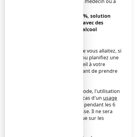
traitement en cours à votre médecin ou à
votre pharmacien.
POVIDONE IODEE TEVA 10
%, solution
pour application cutanée avec des
aliments, boissons et de l’alcool
Sans objet.
Grossesse et allaitement
Si vous êtes enceinte ou que vous allaitez, si
vous pensez être enceinte ou planifiez une
grossesse, demandez conseil à votre
médecin ou pharmacien avant de prendre
ce médicament.
Grossesse
En raison de la présence d'iode, l'utilisation
de ce médicament, dans le cas d'un
usage
répété
, est contre-indiquée pendant les 6
derniers mois de la grossesse. Il ne sera
utilisé
à titre occasionnel
que sur les
conseils de votre médecin.
Allaitement