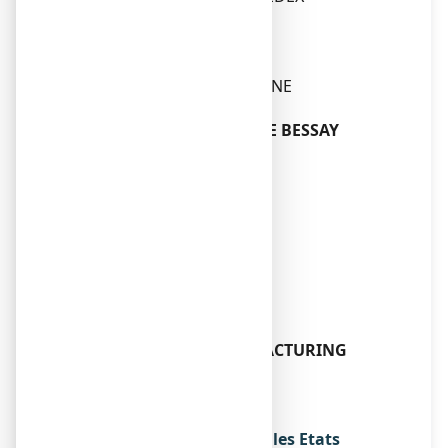
Fabricant
E PHARMA BESSAY
QUAI JEAN JAURES
07800 LA VOULTE SUR RHONE
ou
LABORATOIRE BIO-SPHERE BESSAY
PHARMA
Z.A. LE COMTE
ROUTE DE GOUISSE
03340 BESSAY-SUR-ALLIER
ou
MYLAN SAS
117, ALLEE DES PARCS
69800 SAINT PRIEST
ou
UNITHER LIQUID MANUFACTURING
1-3 allée de la Neste
ZI D’EN SIGAL
31770 COLOMIERS
Noms du médicament dans les Etats