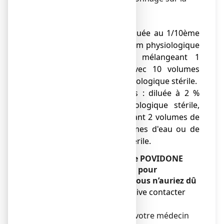
peau.
Utilisation diluée
:
● lavage des plaies : diluée au 1/10ème
avec de l'eau ou du sérum physiologique
stérile, c'est-à-dire en mélangeant 1
volume de solution avec 10 volumes
d'eau ou de sérum physiologique stérile.
● irrigations des plaies : diluée à 2 %
dans du sérum physiologique stérile,
c'est-à-dire en mélangeant 2 volumes de
solution avec 100 volumes d'eau ou de
sérum physiologique stérile.
Si vous avez utilisé plus de POVIDONE
IODEE TEVA 10 %, solution pour
application cutanée que vous n’auriez dû
En cas d'ingestion orale massive contacter
rapidement un médecin.
Consultez immédiatement votre médecin