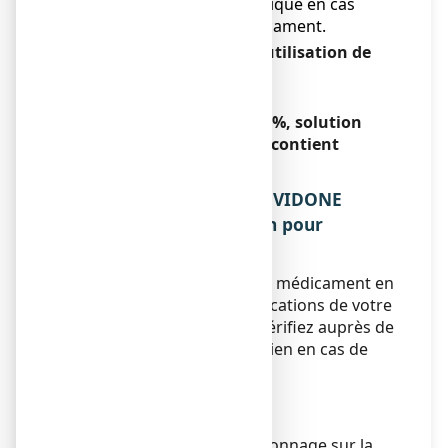
L'allaitement est contre-indiqué en cas
d'usage répété de ce médicament.
Conduite de véhicules et utilisation de
machines
Sans objet.
POVIDONE IODEE TEVA 10
%, solution
pour application cutanée contient
Sans objet.
3. COMMENT UTILISER POVIDONE
IODEE TEVA 10 %, solution pour
application cutanée ?
Veillez à toujours utiliser ce médicament en
suivant exactement les indications de votre
médecin ou pharmacien. Vérifiez auprès de
votre médecin ou pharmacien en cas de
doute.
Voie cutanée.
À utiliser pure ou diluée.
Utilisation pure : en badigeonnage sur la