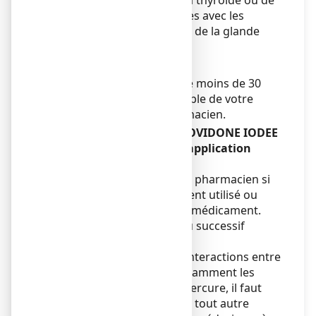
sur le fonctionnement de la thyroïde ou de
provoquer des interférences avec les
explorations fonctionnelles de la glande
thyroïde.
Enfants
L'utilisation chez l'enfant de moins de 30
mois nécessite l'avis préalable de votre
médecin ou de votre pharmacien.
Autres médicaments et POVIDONE IODEE
TEVA 10
%, solution pour application
cutanée
Informez votre médecin ou pharmacien si
vous utilisez, avez récemment utilisé ou
pourriez utiliser tout autre médicament.
Eviter l'emploi simultané ou successif
d'antiseptiques différents.
Afin d'éviter d'éventuelles interactions entre
plusieurs médicaments notamment les
antiseptiques dérivés du mercure, il faut
signaler systématiquement tout autre