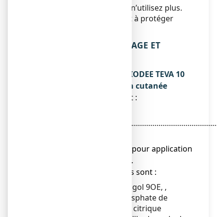
les médicaments que vous n’utilisez plus.
Ces mesures contribueront à protéger
l’environnement.
6. CONTENU DE L’EMBALLAGE ET
AUTRES INFORMATIONS
Ce que contient POVIDONE IODEE TEVA 10
%, solution pour application cutanée
● La substance active est :
Povidone
iodée................................................................................
10 g
Pour 100 ml de solution pour application
cutanée.
● Les autres composants sont :
Ether laurique de macrogol 9OE, ,
glycérol, hydrogénophosphate de
sodium dihydraté, acide citrique