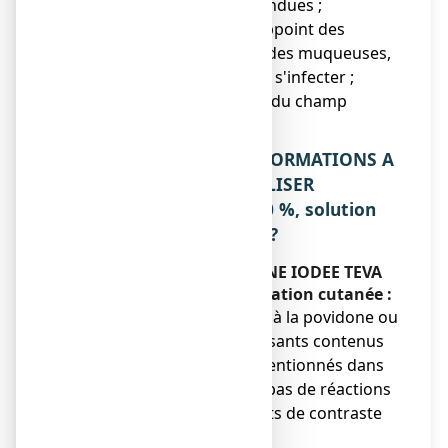
superficielles et peu étendues ;
● le traitement local d'appoint des
affections de la peau et des muqueuses,
infectées ou risquant de s'infecter ;
● l'antisepsie de la peau du champ
opératoire.
2. QUELLES SONT LES INFORMATIONS A
CONNAITRE AVANT D’UTILISER
POVIDONE IODEE TEVA 10 %, solution
pour application cutanée ?
N’utilisez jamais POVIDONE IODEE TEVA
10 %, solution pour application cutanée :
● si vous êtes allergique à la povidone ou
à l’un des autres composants contenus
dans ce médicament, mentionnés dans
la rubrique 6. Il n'existe pas de réactions
croisées avec les produits de contraste
iodés,