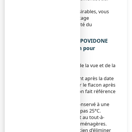
sante.gouv.fr/
.
En signalant les effets indésirables, vous
contribuez à fournir davantage
d’informations sur la sécurité du
médicament.
5. COMMENT CONSERVER POVIDONE
IODEE TEVA 10 %, solution pour
application cutanée ?
Tenir ce médicament hors de la vue et de la
portée des enfants.
N’utilisez pas ce médicament après la date
de péremption indiquée sur le flacon après
{EXP}. La date de péremption fait référence
au dernier jour de ce mois.
Ce médicament doit être conservé à une
température ne dépassant pas 25°C.
Ne jetez aucun médicament au tout-à-
l’égout
ou avec
les ordures ménagères.
Demandez à votre pharmacien d’éliminer