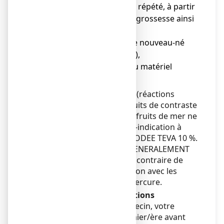
● dans le cas d'un usage répété, à partir
du 2ème trimestre de la grossesse ainsi
qu'en cas d'allaitement,
● chez le prématuré et le nouveau-né
(âgé de moins de 1 mois),
● pour la désinfection du matériel
médico-chirurgical.
Les réactions d'intolérance (réactions
anaphylactoïdes) aux produits de contraste
iodés ou d'anaphylaxie aux fruits de mer ne
constituent pas une contre-indication à
l'utilisation de POVIDONE IODEE TEVA 10 %.
Ce médicament NE DOIT GENERALEMENT
PAS ETRE UTILISE, sauf avis contraire de
votre médecin, en association avec les
antiseptiques dérivés du mercure.
Avertissements et précautions
Adressez-vous à votre médecin, votre
pharmacien ou votre infirmier/ère avant