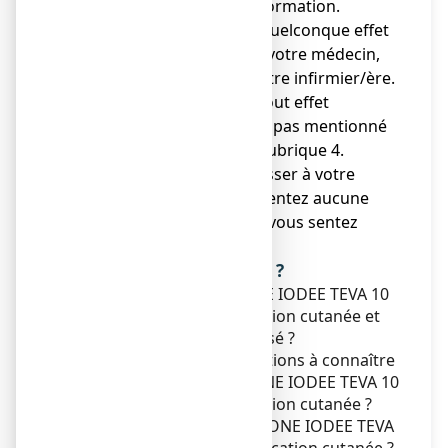
pour tout conseil ou information.
● Si vous ressentez un quelconque effet
indésirable, parlez-en à votre médecin,
votre pharmacien ou votre infirmier/ère.
Ceci s’applique aussi à tout effet
indésirable qui ne serait pas mentionné
dans cette notice. Voir rubrique 4.
● Vous devez vous adresser à votre
médecin si vous ne ressentez aucune
amélioration ou si vous vous sentez
moins bien.
Que contient cette notice ?
1. Qu'est-ce que POVIDONE IODEE TEVA 10
%, solution pour application cutanée et
dans quels cas est-il utilisé ?
2. Quelles sont les informations à connaître
avant d'utiliser POVIDONE IODEE TEVA 10
%, solution pour application cutanée ?
3. Comment utiliser POVIDONE IODEE TEVA