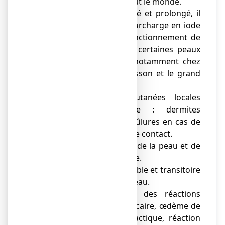
systématiquement chez tout le monde.
● En cas d'usage répété et prolongé, il
peut se produire une surcharge en iode
pouvant modifier le fonctionnement de
la glande thyroïde sur certaines peaux
fragiles ou fragilisées notamment chez
le prématuré, le nourrisson et le grand
brûlé.
● Des réactions cutanées locales
peuvent se produire : dermites
caustiques à type de brûlures en cas de
macération et eczéma de contact.
● Possibilité d'irritation de la peau et de
réaction allergique locale.
● Une coloration réversible et transitoire
peut apparaître sur la peau.
● Exceptionnellement des réactions
d'allergie générale : urticaire, œdème de
Quincke, choc anaphylactique, réaction