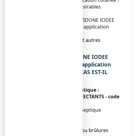
10 %, solution pour application cutanée ?
4. Quels sont les effets indésirables
éventuels ?
5. Comment conserver POVIDONE IODEE
TEVA 10 %, solution pour application
cutanée ?
6. Contenu de l’emballage et autres
informations.
1. QU’EST-CE QUE POVIDONE IODEE
TEVA 10 %, solution pour application
cutanée ET DANS QUELS CAS EST-IL
UTILISE ?
Classe pharmacothérapeutique :
ANTISEPTIQUES ET DESINFECTANTS - code
ATC : D08AG02.
Ce médicament est un antiseptique
contenant de l'iode.
Il est indiqué pour :
● l'antisepsie des plaies ou brûlures