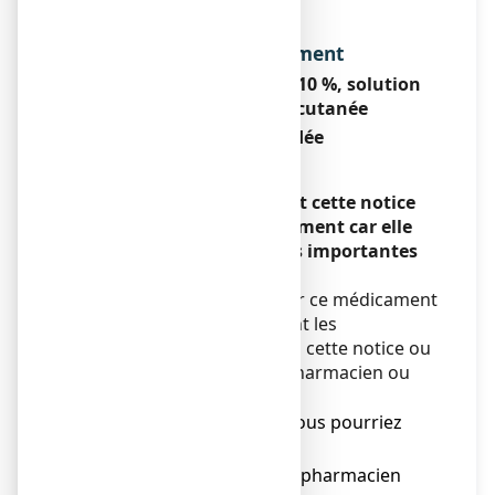
Dénomination du médicament
POVIDONE IODEE TEVA 10 %, solution
pour application cutanée
Povidone iodée
Encadré
Veuillez lire attentivement cette notice
avant d’utiliser ce médicament car elle
contient des informations importantes
pour vous.
Vous devez toujours utiliser ce médicament
en suivant scrupuleusement les
informations fournies dans cette notice ou
par votre médecin, votre pharmacien ou
votre infirmier/ère.
● Gardez cette notice. Vous pourriez
avoir besoin de la relire.
● Adressez-vous à votre pharmacien