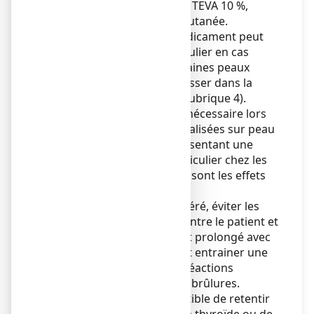
d’utiliser POVIDONE IODEE TEVA 10 %,
solution pour application cutanée.
L'iode contenu dans ce médicament peut
traverser la peau, en particulier en cas
d'usage répété ou sur certaines peaux
fragiles ou fragilisées et passer dans la
circulation générale ( voir rubrique 4).
Une attention spéciale est nécessaire lors
d’applications régulières réalisées sur peau
lésée chez des patients présentant une
insuffisance rénale, en particulier chez les
grands brûlés (voir « Quels sont les effets
indésirables éventuels » ?).
Dans la préparation de l’opéré, éviter les
coulures et la macération entre le patient et
le drap de table. Un contact prolongé avec
la solution non séchée peut entrainer une
irritation et rarement des réactions
cutanées sévères à type de brûlures.
Ce médicament est susceptible de retentir