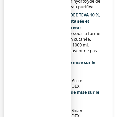
monohydraté, solution d'hydroxyde de
sodium à 30 pour cent, eau purifiée.
Qu’est-ce que POVIDONE IODEE TEVA 10 %,
solution pour application cutanée et
contenu de l’emballage extérieur
Ce médicament se présente sous la forme
de solution pour application cutanée.
Flacon de 125 ml, 500 ml ou 1000 ml.
Toutes les présentations peuvent ne pas
être commercialisées.
Titulaire de l’autorisation de mise sur le
marché
TEVA SANTE
100-110 Esplanade du Général de Gaulle
92931 PARIS LA DEFENSE CEDEX
Exploitant de l’autorisation de mise sur le
marché
TEVA SANTE
100-110 Esplanade du Général de Gaulle
92931 PARIS LA DEFENSE CEDEX