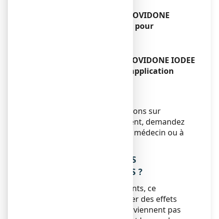
ou votre pharmacien.
Si vous oubliez d’utiliser POVIDONE
IODEE TEVA 10 %, solution pour
application cutanée
Sans objet.
Si vous arrêtez d’utiliser POVIDONE IODEE
TEVA 10 %, solution pour application
cutanée
Sans objet.
Si vous avez d’autres questions sur
l’utilisation de ce médicament, demandez
plus d’informations à votre médecin ou à
votre pharmacien.
4. QUELS SONT LES EFFETS
INDESIRABLES EVENTUELS ?
Comme tous les médicaments, ce
médicament peut provoquer des effets
indésirables, mais ils ne surviennent pas